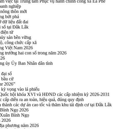
 việc tại Trung tâm Phục vụ hành chính công xã Ea Phê
oanh nghiệp
 nông thôn mới
ng bứt phá
 dữ liệu đất đai
i số tại Đắk Lắk
điện tử
thủy sản bền vững
bộ, công chức cấp xã
ng Việt Nam 2026
ng trưởng hai con số trong năm 2026
026
ng ủy Ủy Ban Nhân dân tỉnh
 đại số
y bầu cử
ar 2026”
kỳ vọng vào lá phiếu
ểu Quốc hội khóa XVI và HĐND các cấp nhiệm kỳ 2026-2031
cấp diễn ra an toàn, hiệu quả, đúng quy định
thành các dự án cao tốc và thăm khu tái định cư tại Đắk Lắk
 Bính Ngọ 2026
u Xuân Bính Ngọ
m 2026
 địa phương năm 2026