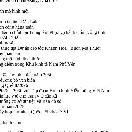
phục vụ cơ quan Đảng, Nhà nước
ính mô hình mới
anh tại tỉnh Đắk Lắk”
sản công hàng tuần
 hành chính tại Trung tâm Phục vụ hành chính công tỉnh
2024 - 2025
 thủy sản
 thực địa Dự án cao tốc Khánh Hòa - Buôn Ma Thuột
ảy toàn cầu
ng mô hình thiết thực
rọng điểm trong Khu kinh tế Nam Phú Yên
2030, tầm nhìn đến năm 2050
 đường bộ ven biển
ong Quý II/2026
n 2026 – 2030 với Tập đoàn Bưu chính Viễn thông Việt Nam
n lực y tế cho trạm y tế cấp xã
thống cơ sở dữ liệu và Bản đồ số
n tử năm 2026
 Kỳ họp thứ nhất, Quốc hội khóa XVI
a hành chính