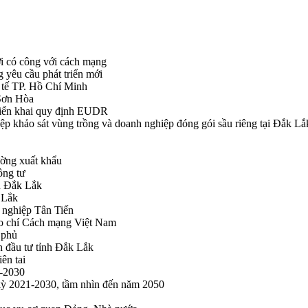
i có công với cách mạng
g yêu cầu phát triển mới
tế TP. Hồ Chí Minh
ã Sơn Hòa
triển khai quy định EUDR
khảo sát vùng trồng và doanh nghiệp đóng gói sầu riêng tại Đắk Lắ
ường xuất khẩu
ông tư
nh Đắk Lắk
k Lắk
 nghiệp Tân Tiến
o chí Cách mạng Việt Nam
 phủ
n đầu tư tỉnh Đắk Lắk
ên tai
1-2030
 kỳ 2021-2030, tầm nhìn đến năm 2050