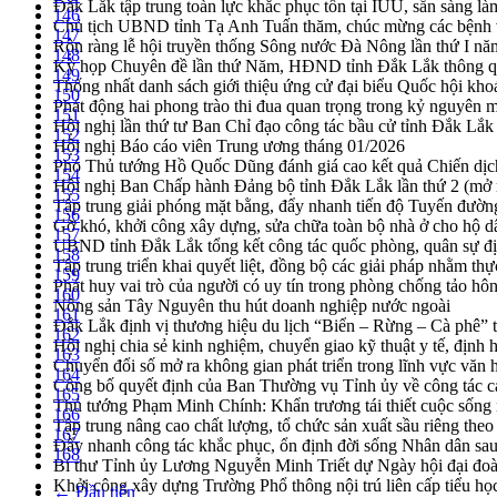
Đắk Lắk tập trung toàn lực khắc phục tồn tại IUU, sẵn sàng là
146
Chủ tịch UBND tỉnh Tạ Anh Tuấn thăm, chúc mừng các bệnh 
147
Rộn ràng lễ hội truyền thống Sông nước Đà Nông lần thứ I n
148
Kỳ họp Chuyên đề lần thứ Năm, HĐND tỉnh Đắk Lắk thông qu
149
Thống nhất danh sách giới thiệu ứng cử đại biểu Quốc hội k
150
Phát động hai phong trào thi đua quan trọng trong kỷ nguyên 
151
Hội nghị lần thứ tư Ban Chỉ đạo công tác bầu cử tỉnh Đắk Lắk
152
Hội nghị Báo cáo viên Trung ương tháng 01/2026
153
Phó Thủ tướng Hồ Quốc Dũng đánh giá cao kết quả Chiến dịc
154
Hội nghị Ban Chấp hành Đảng bộ tỉnh Đắk Lắk lần thứ 2 (mở 
155
Tập trung giải phóng mặt bằng, đẩy nhanh tiến độ Tuyến đườn
156
Gỡ khó, khởi công xây dựng, sửa chữa toàn bộ nhà ở cho hộ dâ
157
UBND tỉnh Đắk Lắk tổng kết công tác quốc phòng, quân sự 
158
Tập trung triển khai quyết liệt, đồng bộ các giải pháp nhằm t
159
Phát huy vai trò của người có uy tín trong phòng chống tảo hô
160
Nông sản Tây Nguyên thu hút doanh nghiệp nước ngoài
161
Đắk Lắk định vị thương hiệu du lịch “Biển – Rừng – Cà phê” t
162
Hội nghị chia sẻ kinh nghiệm, chuyển giao kỹ thuật y tế, định
163
Chuyển đổi số mở ra không gian phát triển trong lĩnh vực văn h
164
Công bố quyết định của Ban Thường vụ Tỉnh ủy về công tác c
165
Thủ tướng Phạm Minh Chính: Khẩn trương tái thiết cuộc sống n
166
Tập trung nâng cao chất lượng, tổ chức sản xuất sầu riêng th
167
Đẩy nhanh công tác khắc phục, ổn định đời sống Nhân dân sau
168
Bí thư Tỉnh ủy Lương Nguyễn Minh Triết dự Ngày hội đại đoà
Khởi công xây dựng Trường Phổ thông nội trú liên cấp tiểu h
← Đầu tiên