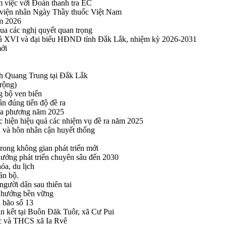
m việc với Đoàn thanh tra EC
viện nhân Ngày Thầy thuốc Việt Nam
ăm 2026
a các nghị quyết quan trọng
hoá XVI và đại biểu HĐND tỉnh Đắk Lắk, nhiệm kỳ 2026-2031
mới
h Quang Trung tại Đắk Lắk
rộng)
g bộ ven biển
n đúng tiến độ đề ra
địa phương năm 2025
hực hiện hiệu quả các nhiệm vụ đề ra năm 2025
n và hôn nhân cận huyết thống
rong không gian phát triển mới
 hướng phát triển chuyên sâu đến 2030
óa, du lịch
án bộ.
gười dân sau thiên tai
eo hướng bền vững
 bão số 13
n kết tại Buôn Đăk Tuôr, xã Cư Pui
ọc và THCS xã Ia Rvê