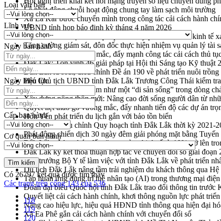
Hội nghị triển khai kết nối mạng truyền số liệu chuyên dùng 
Loại văn bản
Lễ phát động chuỗi hoạt động chung tay làm sạch môi trường
Xã Ea Kar bước chuyển mình trong công tác cải cách hành ch
Lĩnh vực
UBND tỉnh họp báo định kỳ tháng 4 năm 2026
Hội thảo khoa học “Giải pháp thúc đẩy phát triển nền kinh tế x
Tăng cường giám sát, đôn đốc thực hiện nhiệm vụ quản lý tài 
Ngày ban hành
Tháo gỡ những vướng mắc, đẩy mạnh công tác cải cách thủ tục
Đắk Lắk: Tôn vinh 46 giải pháp tại Hội thi Sáng tạo Kỹ thuật 
Đắk Lắk rà soát, điều chỉnh Đề án 190 về phát triển nuôi trồng
Ngày hiệu lực
Phó Chủ tịch UBND tỉnh Đắk Lắk Trương Công Thái kiểm tra
Định vị cà phê Việt Nam như một “di sản sống” trong dòng ch
Xây dựng nông thôn mới: Nâng cao đời sống người dân từ nhữ
Quyết liệt tháo gỡ vướng mắc, đẩy nhanh tiến độ các dự án t
Cấp ban hành
Hòn Yến phát triển du lịch gắn với bảo tồn biển
Lấy ý kiến điều chỉnh Quy hoạch tỉnh Đắk Lắk thời kỳ 2021-
Phát động chiến dịch 30 ngày đêm giải phóng mặt bằng Tuyến
Cơ quan ban hành
Đắk Lắk nỗ lực thúc đẩy tăng trưởng kinh tế từ 10% trở lên tr
Đắk Lắk ký kết thỏa thuận hợp tác về chuyển đổi số giai đoạ
Thứ trưởng Bộ Y tế làm việc với tỉnh Đắk Lắk về phát triển nhâ
Du lịch Đắk Lắk nâng tầm trải nghiệm du khách thông qua Hệ 
Có
26797
kết quả được tìm thấy
Tập huấn ứng dụng trí tuệ nhân tạo (AI) trong thương mại điệ
Các trang trên cổng 143 của 536
Đoàn đại biểu Quốc hội tỉnh Đắk Lắk trao đổi thông tin trước
Quyết liệt cải cách hành chính, khơi thông nguồn lực phát triển
118
Nâng cao hiệu lực, hiệu quả HĐND tỉnh thông qua hiện đại hó
119
Xã Ea Phê gắn cải cách hành chính với chuyển đổi số
120