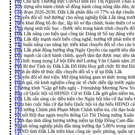
Phó Chủ tịch Thường trực UBND tỉnh Hồ Thị Nguyên Thảo làm
121
Xây dựng nền hành chính số đồng hành cùng nông dân dân, d
122
Giai đoạn 2026-2030, Đắk Lắk phấn đấu có 77% xã đạt chuẩn
123
Chuyển đổi số 'mở đường' cho nông nghiệp Đắk Lắk tăng trưở
124
Triển khai đồng bộ đo đạc, lập hồ sơ địa chính, hoàn thiện cơ sở
125
Ứng dụng sinh trắc học - Bước tiến trong hành trình chuyển đổ
126
Đắk Lắk nâng cao hiệu quả công tác Đảng từ Sổ tay đảng viên 
127
Đắk Lắk đẩy mạnh nuôi biển công nghệ, hướng tới phát triển 
128
Tập huấn nâng cao năng lực triển khai chuyển đổi số cho cán 
129
Đắk Lắk phát động hưởng ứng Ngày Quyền của người tiêu dù
130
Đẩy mạnh cải cách hành chính, quyết tâm đạt được mục tiêu tă
131
Tổ chức trang trọng Lễ hội Đền thờ Lương Văn Chánh năm 2
132
Phó Bí thư Tỉnh ủy Đắk Lắk Đỗ Hữu Huy giữ chức Bí thư Đả
133
Bệnh án điện tử thúc đẩy chuyển đổi số y tế tại Đắk Lắk
134
Chuyển đổi số thư viện: Mở rộng không gian tri thức trong thời
135
Đánh giá, rút kinh nghiệm công tác tổ chức diễn tập trước ngà
136
Chương trình “Gặp gỡ hữu nghị – Friendship Meeting New Ye
137
Bầu cử Quốc hội và HĐND: Cử tri Đắk Lắk gửi gắm niềm tin, 
138
Đắk Lắk sẵn sàng các điều kiện cho Ngày hội bầu cử đại bi
139
Đảm bảo cuộc bầu cử đại biểu Quốc hội và đại biểu HĐND các 
140
Thủ tướng Chính phủ Phạm Minh Chính kiểm tra, chỉ đạo hoàn 
141
Sôi nổi Hội đua ngựa truyền thống Gò Thì Thùng mừng Xuân
142
Lãnh đạo tỉnh dâng hương tưởng niệm tại Đập Đồng Cam đầ
143
Ngành nông nghiệp phấn đấu tăng trưởng đạt 5,86% trong nă
144
UBND tỉnh Đắk Lắk triển khai công tác quốc phòng, quân sự
145