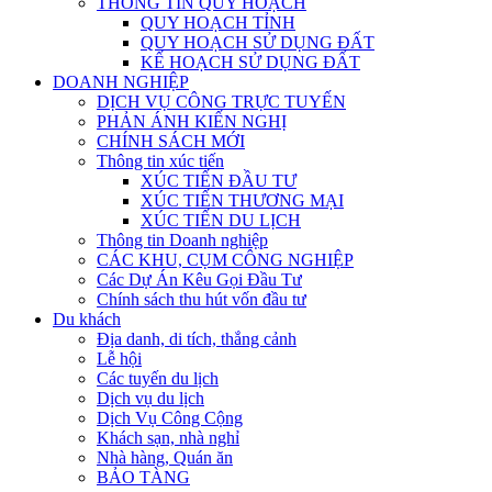
THÔNG TIN QUY HOẠCH
QUY HOẠCH TỈNH
QUY HOẠCH SỬ DỤNG ĐẤT
KẾ HOẠCH SỬ DỤNG ĐẤT
DOANH NGHIỆP
DỊCH VỤ CÔNG TRỰC TUYẾN
PHẢN ÁNH KIẾN NGHỊ
CHÍNH SÁCH MỚI
Thông tin xúc tiến
XÚC TIẾN ĐẦU TƯ
XÚC TIẾN THƯƠNG MẠI
XÚC TIẾN DU LỊCH
Thông tin Doanh nghiệp
CÁC KHU, CỤM CÔNG NGHIỆP
Các Dự Án Kêu Gọi Đầu Tư
Chính sách thu hút vốn đầu tư
Du khách
Địa danh, di tích, thắng cảnh
Lễ hội
Các tuyến du lịch
Dịch vụ du lịch
Dịch Vụ Công Cộng
Khách sạn, nhà nghỉ
Nhà hàng, Quán ăn
BẢO TÀNG