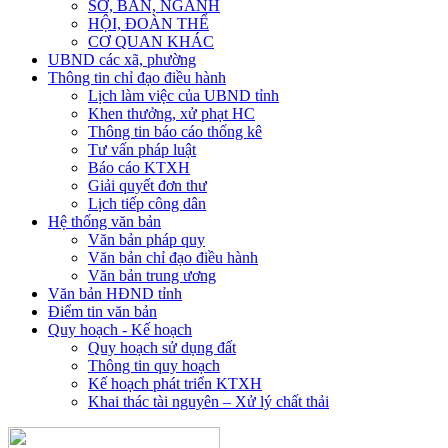
SỞ, BAN, NGÀNH
HỘI, ĐOÀN THỂ
CƠ QUAN KHÁC
UBND các xã, phường
Thông tin chỉ đạo điều hành
Lịch làm việc của UBND tỉnh
Khen thưởng, xử phạt HC
Thông tin báo cáo thống kê
Tư vấn pháp luật
Báo cáo KTXH
Giải quyết đơn thư
Lịch tiếp công dân
Hệ thống văn bản
Văn bản pháp quy
Văn bản chỉ đạo điều hành
Văn bản trung ương
Văn bản HĐND tỉnh
Điểm tin văn bản
Quy hoạch - Kế hoạch
Quy hoạch sử dụng đất
Thông tin quy hoạch
Kế hoạch phát triển KTXH
Khai thác tài nguyên – Xử lý chất thải