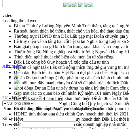
video
Loading the player...
Bí thư Tỉnh ủy Lương Nguyễn Minh Triết thăm, tặng quà ngườ
Rà soát, hoàn thiện hệ thống thiết chế văn hóa, thể thao đáp ứn
Thường trực HĐND tỉnh Đắk Lắk gặp mặt Đoàn chuyên gia y 
Lễ truy điệu và an táng hài cốt liệt sĩ tại Nghĩa trang Liệt sĩ x
Bàn giải pháp tháo gỡ khó khăn trong xuất khẩu sầu riêng và 
Thứ trưởng Bộ Nông nghiệp và Môi trường Nguyễn Hoàng Hiệp 
Trình diễn nghệ thuật chế biến các món ăn từ sầu riêng
Đắk Lắk công bố Quy hoạch và xúc tiến đầu tư tỉnh
Album ảnh
Ngành cá ngừ Đắk Lắk chủ động thích ứng để giữ vững thị tr
Diễn đàn Kinh tế tư nhân Việt Nam đột phá cơ chế - Hợp tác c
Đề án 06 tạo bước ngoặt đột phá trong cải cách hành chính tỉ
Kết nối tour, đẩy mạnh chuyển đổi số để phát triển du lịch Đắ
Khởi động Dự án Đầu tư xây dựng hạ tầng kỹ thuật Cụm công
Gặp mặt các cơ quan báo chí nhân Kỷ niệm 101 năm Ngày Bá
Liên kết web
Đắk Lắk sơ kết 4 năm triển khai thực hiện Đề án 06 của Chính
Họp báo thông tin về Hội nghị Công bố Quy hoạch và Xúc tiế
Văn bản chỉ đạo điều hành
Văn bản chỉ đạo điều hành
Khơi thông điểm nghẽn, đẩy nhanh giải ngân vốn khắc phục thi
HĐND tỉnh thông qua điều chỉnh Quy hoạch tỉnh thời kỳ 202
Số ký hiệu
Hội thảo góp ý hồ sơ điều chỉnh quy hoạch tỉnh Đắk Lắk thời
Nâng cao hiệu quả hoạt động của các doanh nghiệp nhà nước
Trích yếu