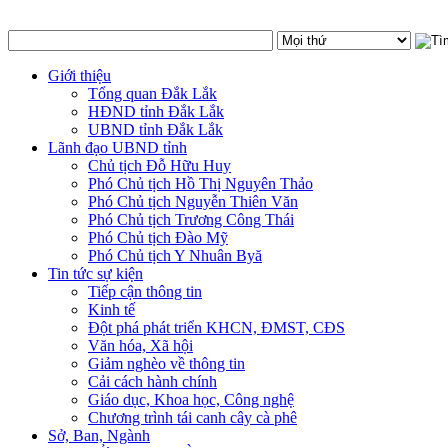
Giới thiệu
Tổng quan Đắk Lắk
HĐND tỉnh Đắk Lắk
UBND tỉnh Đắk Lắk
Lãnh đạo UBND tỉnh
Chủ tịch Đỗ Hữu Huy
Phó Chủ tịch Hồ Thị Nguyên Thảo
Phó Chủ tịch Nguyễn Thiên Văn
Phó Chủ tịch Trương Công Thái
Phó Chủ tịch Đào Mỹ
Phó Chủ tịch Y Nhuân Byă
Tin tức sự kiện
Tiếp cận thông tin
Kinh tế
Đột phá phát triển KHCN, ĐMST, CĐS
Văn hóa, Xã hội
Giảm nghèo về thông tin
Cải cách hành chính
Giáo dục, Khoa học, Công nghệ
Chương trình tái canh cây cà phê
Sở, Ban, Ngành