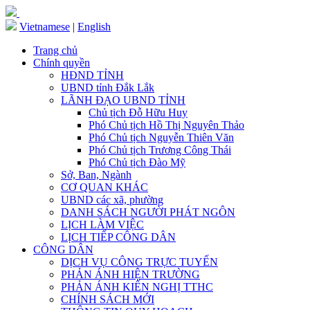
Vietnamese
|
English
Trang chủ
Chính quyền
HĐND TỈNH
UBND tỉnh Đắk Lắk
LÃNH ĐẠO UBND TỈNH
Chủ tịch Đỗ Hữu Huy
Phó Chủ tịch Hồ Thị Nguyên Thảo
Phó Chủ tịch Nguyễn Thiên Văn
Phó Chủ tịch Trương Công Thái
Phó Chủ tịch Đào Mỹ
Sở, Ban, Ngành
CƠ QUAN KHÁC
UBND các xã, phường
DANH SÁCH NGƯỜI PHÁT NGÔN
LỊCH LÀM VIỆC
LỊCH TIẾP CÔNG DÂN
CÔNG DÂN
DỊCH VỤ CÔNG TRỰC TUYẾN
PHẢN ÁNH HIỆN TRƯỜNG
PHẢN ÁNH KIẾN NGHỊ TTHC
CHÍNH SÁCH MỚI