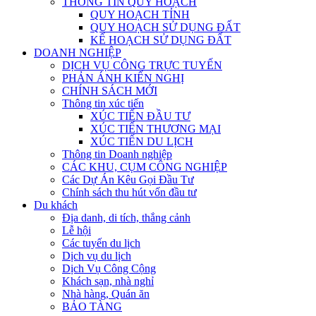
THÔNG TIN QUY HOẠCH
QUY HOẠCH TỈNH
QUY HOẠCH SỬ DỤNG ĐẤT
KẾ HOẠCH SỬ DỤNG ĐẤT
DOANH NGHIỆP
DỊCH VỤ CÔNG TRỰC TUYẾN
PHẢN ÁNH KIẾN NGHỊ
CHÍNH SÁCH MỚI
Thông tin xúc tiến
XÚC TIẾN ĐẦU TƯ
XÚC TIẾN THƯƠNG MẠI
XÚC TIẾN DU LỊCH
Thông tin Doanh nghiệp
CÁC KHU, CỤM CÔNG NGHIỆP
Các Dự Án Kêu Gọi Đầu Tư
Chính sách thu hút vốn đầu tư
Du khách
Địa danh, di tích, thắng cảnh
Lễ hội
Các tuyến du lịch
Dịch vụ du lịch
Dịch Vụ Công Cộng
Khách sạn, nhà nghỉ
Nhà hàng, Quán ăn
BẢO TÀNG