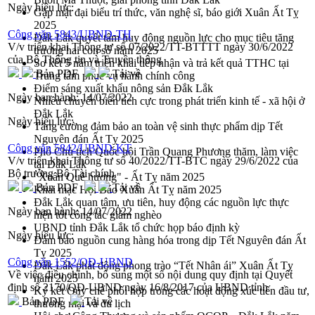
Ngày hiệu lực:
Gặp mặt đại biểu trí thức, văn nghệ sĩ, báo giới Xuân Ất Tỵ
2025
Công văn 5843/UBND-TH
Đắk Lắk quyết tâm huy động nguồn lực cho mục tiêu tăng
V/v triển khai Thông tư số 07/2022/TT-BTTTT ngày 30/6/2022
trưởng hai con số năm 2025
của Bộ Thông tin và Truyền thông
Sơ kết 5 năm triển khai tiếp nhận và trả kết quả TTHC tại
Bản PDF
Tải về
Trung tâm phục vụ hành chính công
Điểm sáng xuất khẩu nông sản Đắk Lắk
Ngày ban hành:
14/07/2022
Nhiều chuyển biến tích cực trong phát triển kinh tế - xã hội ở
Đắk Lắk
Ngày hiệu lực:
Tăng cường đảm bảo an toàn vệ sinh thực phẩm dịp Tết
Nguyên đán Ất Tỵ 2025
Công văn 5842/UBND-KT
Phó Chủ tịch Quốc hội Trần Quang Phương thăm, làm việc
V/v triển khai Thông tư số 40/2022/TT-BTC ngày 29/6/2022 của
tại Đắk Lắk
Bộ trưởng Bộ Tài chính
"Xuân Quê hương" - Ất Tỵ năm 2025
Bản PDF
Tải về
Khai mạc Hội Báo Xuân Ất Tỵ năm 2025
Đắk Lắk quan tâm, ưu tiên, huy động các nguồn lực thực
Ngày ban hành:
14/07/2022
hiện tốt công tác giảm nghèo
UBND tỉnh Đắk Lắk tổ chức họp báo định kỳ
Ngày hiệu lực:
Đảm bảo nguồn cung hàng hóa trong dịp Tết Nguyên đán Ất
Tỵ 2025
Công văn 1552/QĐ-UBND
Đắk Lắk phát động phong trào “Tết Nhân ái” Xuân Ất Tỵ
Về việc điều chỉnh, bổ sung một số nội dung quy định tại Quyết
năm 2025
định số 2170/QĐ-UBND ngày 16/8/2017 của UBND tỉnh
Ký kết Quy chế phối hợp trong các hoạt động xúc tiến đầu tư,
Bản PDF
Tải về
thương mại và du lịch