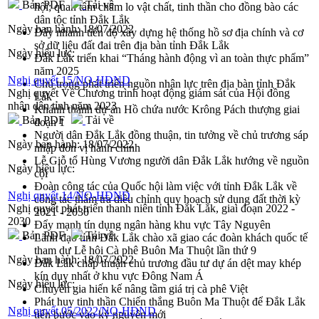
Bản PDF
Tải về
hội; quan tâm chăm lo vật chất, tinh thần cho đồng bào các
dân tộc tỉnh Đắk Lắk
Ngày ban hành:
18/07/2022
Đẩy nhanh tiến độ xây dựng hệ thống hồ sơ địa chính và cơ
sở dữ liệu đất đai trên địa bàn tỉnh Đắk Lắk
Ngày hiệu lực:
Đắk Lắk triển khai “Tháng hành động vì an toàn thực phẩm”
năm 2025
Nghị quyết 15/NQ-HĐND
Chú trọng phát triển nguồn nhân lực trên địa bàn tỉnh Đắk
Nghị quyết Về Chương trình hoạt động giám sát của Hội đồng
Lắk
nhân dân tỉnh năm 2023
Khánh thành dự án Hồ chứa nước Krông Pách thượng giai
Bản PDF
Tải về
đoạn 1
Người dân Đắk Lắk đồng thuận, tin tưởng về chủ trương sáp
Ngày ban hành:
18/07/2022
nhập đơn vị hành chính
Lễ Giỗ tổ Hùng Vương người dân Đắk Lắk hướng về nguồn
Ngày hiệu lực:
cội
Đoàn công tác của Quốc hội làm việc với tỉnh Đắk Lắk về
Nghị quyết 14/NQ-HĐND
công tác thẩm tra điều chỉnh quy hoạch sử dụng đất thời kỳ
Nghị quyết phát triển thanh niên tỉnh Đắk Lắk, giai đoạn 2022 -
2021 - 2030
2030
Đẩy mạnh tín dụng ngân hàng khu vực Tây Nguyên
Bản PDF
Tải về
Lãnh đạo tỉnh Đắk Lắk chào xã giao các đoàn khách quốc tế
tham dự Lễ hội Cà phê Buôn Ma Thuột lần thứ 9
Ngày ban hành:
18/07/2022
Đắk Lắk chấp thuận chủ trương đầu tư dự án dệt may khép
kín duy nhất ở khu vực Đông Nam Á
Ngày hiệu lực:
Chuyên gia hiến kế nâng tầm giá trị cà phê Việt
Phát huy tinh thần Chiến thắng Buôn Ma Thuột để Đắk Lắk
Nghị quyết 05/2022/NQ-HĐND
tiến bước vào kỷ nguyên mới