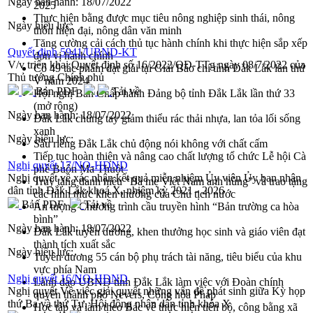
Ngày ban hành:
18/07/2022
2025
Thực hiện bằng được mục tiêu nông nghiệp sinh thái, nông
Ngày hiệu lực:
thôn hiện đại, nông dân văn minh
Tăng cường cải cách thủ tục hành chính khi thực hiện sắp xếp
Quyết định 5941/UBND-KT
đơn vị hành chính
V/v triển khai Quyết định số 16/2022/QĐ-TTg ngày 08/7/2022 của
Có 49 tác phẩm đạt giải tại Giải Báo chí tỉnh Đắk Lắk lần thứ
Thủ tướng Chính phủ
V năm 2024
Bản PDF
Tải về
Hội nghị Ban Chấp hành Đảng bộ tỉnh Đắk Lắk lần thứ 33
(mở rộng)
Ngày ban hành:
18/07/2022
Đắk Lắk chung tay giảm thiểu rác thải nhựa, lan tỏa lối sống
xanh
Ngày hiệu lực:
Sầu riêng Đắk Lắk chủ động nói không với chất cấm
Tiếp tục hoàn thiện và nâng cao chất lượng tổ chức Lễ hội Cà
Nghị quyết 17/NQ-HĐND
phê Buôn Ma Thuột
Nghị quyết về xác nhận kết quả miễn nhiệm Ủy viên Ủy ban nhân
Truy tặng danh hiệu “Bà mẹ Việt Nam anh hùng” và trao tặng
dân tỉnh Đắk Lắk khoá X, nhiệm kỳ 2021 - 2026
các hình thức khen thưởng của Chủ tịch nước
Bản PDF
Tải về
Ấn tượng Chương trình cầu truyền hình “Bản trường ca hòa
bình”
Ngày ban hành:
18/07/2022
Đắk Lắk tuyên dương, khen thưởng học sinh và giáo viên đạt
thành tích xuất sắc
Ngày hiệu lực:
Tuyên dương 55 cán bộ phụ trách tài năng, tiêu biểu của khu
vực phía Nam
Nghị quyết 16/NQ-HĐND
Lãnh đạo UBND tỉnh Đắk Lắk làm việc với Đoàn chính
Nghị quyết Về việc giải quyết những vấn đề phát sinh giữa Kỳ họp
quyền thành phố Nevers, Cộng hòa Pháp
thứ Ba và thứ Tư, Hội đồng nhân dân tỉnh khóa X
Học tập và làm theo Bác về thực hiện tiến bộ, công bằng xã