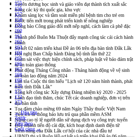
155
Tuyên dương học sinh và giáo viên đạt thành tích xuất sắc
156
trong các kỳ thi quốc gia, khu vực
157
Khám sàng lọc và tầm soát miễn phí bệnh tim cho trẻ em
158
Bước tiến mới trong phát triển kinh tế nông nghiệp
159
Đồng bào Công giáo đổi mới nếp nghĩ, cách làm cà phê đặc
160
sản
161
Thành phố Buôn Ma Thuột đẩy mạnh công tác cải cách hành
162
chính
163
Sơ kết 02 năm triển khai Đề án 06 trên địa bàn tỉnh Đắk Lắk
164
Hội nghị Ban Chấp hành Đảng bộ tỉnh lần thứ 22
165
Giám sát việc thực hiện chính sách, pháp luật về bảo đảm trật
166
tự an toàn giao thông
167
Phát động Tháng Công nhân - Tháng hành động về vệ sinh
168
an toàn lao động năm 2024
169
Lan tỏa Cuộc thi tìm hiểu "Lịch sử 120 năm hình thành, phát
170
triển tỉnh Đắk Lắk"
171
Tổng kết công tác Xây dựng Đảng nhiệm kỳ 2020 - 2025
172
Lãnh đạo tỉnh thăm, chúc Tết các doanh nghiệp, đơn vị trên
173
địa bàn tỉnh
Tọa đàm chào mừng 69 năm Ngày Thầy thuốc Việt Nam
← Đầu tiên
Tiện ích từ thông báo lưu trú qua phần mềm ASM
Trước
Nâng cao tỷ lệ người dân sử dụng dịch vụ công trực tuyến
Tiếp theo
Đẩy nhanh tiến độ cài đặt, kích hoạt định danh điện tử
Cuối cùng →
Tiềm năng của Đắk Lắk cơ hội của các nhà đầu tư
UBND thị xã Buôn Hồ sơ kết và triển khai Đề án 06 năm