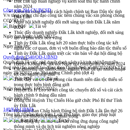
Đắk Lắk tập huấn nghiệp vụ kiểm soát thủ tục hành chính
năm 2024
Công văn 204-CV/BCSĐ
Kiểm tra công tác cải cách hành chính tại Ban Dân tộc tỉnh
V/v tăng cường chỉ đạo công tác tiêm chủng vắc-xin phòng chống
Đắk Lắk
COVID-19
Ngày hội khởi nghiệp đổi mới sáng tạo tỉnh Đắk Lắk năm
Bản PDF
Tải về
2024
Thúc đẩy doanh nghiệp Đắk Lắk khởi nghiệp, đổi mới sáng
Ngày ban hành:
13/07/2022
tạo và phát triển bền vững
Tỉnh ủy Đắk Lắk tổng kết 20 năm thực hiện công tác kết
Ngày hiệu lực:
nghĩa các cơ quan, đơn vị với buôn đồng bào dân tộc thiểu số
Tỉnh ủy Đắk Lắk quán triệt các văn bản về đại hội đảng bộ
Quyết định 1540/QĐ-UBND
các cấp
Quyết định về việc phê duyệt danh sách và kinh phí hỗ trợ tiền
Huyện Krông Pắc sôi nổi Ngày hội chuyển đổi số năm 2024
thuê nhà cho người lao động theo Quyết định số 08/2022/QĐ-TTg
Cắt giảm thủ tục hành chính, ngành Thuế đã tạo nhiều thuận
ngày 28/3/2022 của Thủ tướng Chính phủ (đợt 4)
lợi cho người nộp thuế
Bản PDF
Tải về
Thúc đẩy vai trò tiên phong của thanh niên dân tộc thiểu số
trong thực hiện bình đẳng giới
Ngày ban hành:
13/07/2022
Huyện Ea H’Leo sơ kết công tác chuyển đổi số và cải cách
hành chính 9 tháng đầu năm
Ngày hiệu lực:
Đồng chí Huỳnh Thị Chiến Hòa giữ chức Phó Bí thư Tỉnh
ủy Đắk Lắk
140/KH-UBND
Hội nghị Ban Chấp hành Đảng bộ tỉnh Đắk Lắk lần thứ 26
Tổng kết 10 năm thực hiện Luật Phổ biến, giáo dục pháp luật
xem xét nhiều nội dung quan trọng
Bản PDF
Tải về
Khởi động dự án sản xuất sầu riêng ứng dụng công nghệ
thông minh và du lịch trải nghiệm nông nghiệp