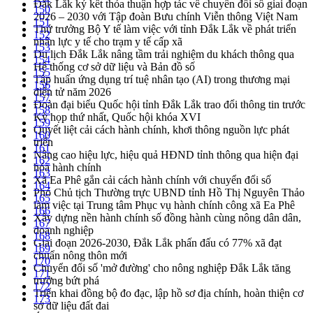
Đắk Lắk ký kết thỏa thuận hợp tác về chuyển đổi số giai đoạn
150
2026 – 2030 với Tập đoàn Bưu chính Viễn thông Việt Nam
151
Thứ trưởng Bộ Y tế làm việc với tỉnh Đắk Lắk về phát triển
152
nhân lực y tế cho trạm y tế cấp xã
153
Du lịch Đắk Lắk nâng tầm trải nghiệm du khách thông qua
154
Hệ thống cơ sở dữ liệu và Bản đồ số
155
Tập huấn ứng dụng trí tuệ nhân tạo (AI) trong thương mại
156
điện tử năm 2026
157
Đoàn đại biểu Quốc hội tỉnh Đắk Lắk trao đổi thông tin trước
158
Kỳ họp thứ nhất, Quốc hội khóa XVI
159
Quyết liệt cải cách hành chính, khơi thông nguồn lực phát
160
triển
161
Nâng cao hiệu lực, hiệu quả HĐND tỉnh thông qua hiện đại
162
hóa hành chính
163
Xã Ea Phê gắn cải cách hành chính với chuyển đổi số
164
Phó Chủ tịch Thường trực UBND tỉnh Hồ Thị Nguyên Thảo
165
làm việc tại Trung tâm Phục vụ hành chính công xã Ea Phê
166
Xây dựng nền hành chính số đồng hành cùng nông dân dân,
167
doanh nghiệp
168
Giai đoạn 2026-2030, Đắk Lắk phấn đấu có 77% xã đạt
169
chuẩn nông thôn mới
170
Chuyển đổi số 'mở đường' cho nông nghiệp Đắk Lắk tăng
171
trưởng bứt phá
172
Triển khai đồng bộ đo đạc, lập hồ sơ địa chính, hoàn thiện cơ
173
sở dữ liệu đất đai