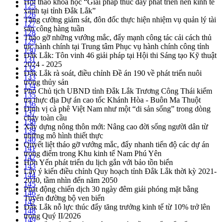
Hội thảo khoa học “Giải pháp thúc đẩy phát triển nền kinh tế
125
xanh tại tỉnh Đắk Lắk”
126
Tăng cường giám sát, đôn đốc thực hiện nhiệm vụ quản lý tài
127
sản công hàng tuần
128
Tháo gỡ những vướng mắc, đẩy mạnh công tác cải cách thủ
129
tục hành chính tại Trung tâm Phục vụ hành chính công tỉnh
130
Đắk Lắk: Tôn vinh 46 giải pháp tại Hội thi Sáng tạo Kỹ thuật
131
2024 - 2025
132
Đắk Lắk rà soát, điều chỉnh Đề án 190 về phát triển nuôi
133
trồng thủy sản
134
Phó Chủ tịch UBND tỉnh Đắk Lắk Trương Công Thái kiểm
135
tra thực địa Dự án cao tốc Khánh Hòa - Buôn Ma Thuột
136
Định vị cà phê Việt Nam như một “di sản sống” trong dòng
137
chảy toàn cầu
138
Xây dựng nông thôn mới: Nâng cao đời sống người dân từ
139
những mô hình thiết thực
140
Quyết liệt tháo gỡ vướng mắc, đẩy nhanh tiến độ các dự án
141
trọng điểm trong Khu kinh tế Nam Phú Yên
142
Hòn Yến phát triển du lịch gắn với bảo tồn biển
143
Lấy ý kiến điều chỉnh Quy hoạch tỉnh Đắk Lắk thời kỳ 2021-
144
2030, tầm nhìn đến năm 2050
145
Phát động chiến dịch 30 ngày đêm giải phóng mặt bằng
146
Tuyến đường bộ ven biển
147
Đắk Lắk nỗ lực thúc đẩy tăng trưởng kinh tế từ 10% trở lên
148
trong Quý II/2026
149