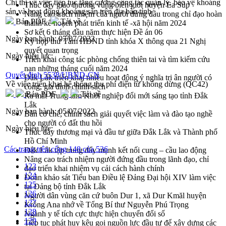
Chỉ thị về việc tiếp tục tăng cường công tác quản lý, bảo vệ khoáng
Thúc đẩy giao thương vùng biên giới huyện Ea Súp
sản và hoạt động khoáng sản trên địa bàn tỉnh
Nâng cao trách nhiệm của người đứng đầu trong chỉ đạo hoàn
Bản PDF
Tải về
thành kế hoạch phát triển kinh tế -xã hội năm 2024
Sơ kết 6 tháng đầu năm thực hiện Đề án 06
Ngày ban hành:
07/07/2022
Kỳ họp thứ Tám HĐND tỉnh khóa X thông qua 21 Nghị
quyết quan trọng
Ngày hiệu lực:
Triển khai công tác phòng chống thiên tai và tìm kiếm cứu
nạn những tháng cuối năm 2024
Quyết định 5538/UBND-CN
Đắk Lắk triển khai nhiều hoạt động ý nghĩa tri ân người có
Về việc triển khai hệ thống thu phí điện tử không dừng (QC42)
công, gia đình chính sách
Bản PDF
Tải về
Ra mắt Trung tâm Khởi nghiệp đổi mới sáng tạo tỉnh Đắk
Lắk
Ngày ban hành:
05/07/2022
Bàn cơ chế, chính sách giải quyết việc làm và đào tạo nghề
cho người có đất thu hồi
Ngày hiệu lực:
Thúc đẩy thương mại và đầu tư giữa Đắk Lắk và Thành phố
Hồ Chí Minh
Các trang trên cổng 148 của 536
Đắk Lắk tập trung đẩy mạnh kết nối cung – cầu lao động
Nâng cao trách nhiệm người đứng đầu trong lãnh đạo, chỉ
123
đạo triển khai nhiệm vụ cải cách hành chính
124
Đoàn khảo sát Tiểu ban Điều lệ Đảng Đại hội XIV làm việc
125
tại Đảng bộ tỉnh Đắk Lắk
126
Người dân vùng căn cứ buôn Dur 1, xã Dur Kmăl huyện
127
Krông Ana nhớ về Tổng Bí thư Nguyễn Phú Trọng
128
Ngành y tế tích cực thực hiện chuyển đổi số
129
Tiếp tục phát huy kêu gọi nguồn lực đầu tư để xây dựng các