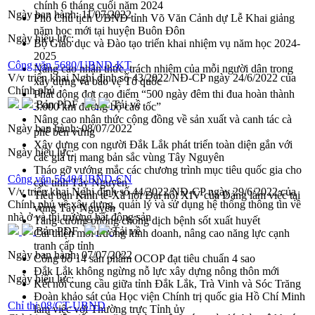
chính 6 tháng cuối năm 2024
Ngày ban hành:
11/07/2022
Phó Chủ tịch UBND tỉnh Võ Văn Cảnh dự Lễ Khai giảng
năm học mới tại huyện Buôn Đôn
Ngày hiệu lực:
Bộ Giáo dục và Đào tạo triển khai nhiệm vụ năm học 2024-
2025
Công văn 5680/UBND-KT
Nâng cao nhận thức, trách nhiệm của mỗi người dân trong
V/v triển khai Nghị định số 43/2022/NĐ-CP ngày 24/6/2022 của
xây dựng và bảo vệ Tổ quốc
Chính phủ
Phát động đợt cao điểm “500 ngày đêm thi đua hoàn thành
Bản PDF
Tải về
3.000 km đường bộ cao tốc”
Nâng cao nhận thức cộng đồng về sản xuất và canh tác cà
Ngày ban hành:
08/07/2022
phê bền vững
Xây dựng con người Đắk Lắk phát triển toàn diện gắn với
Ngày hiệu lực:
các giá trị mang bản sắc vùng Tây Nguyên
Tháo gỡ vướng mắc các chương trình mục tiêu quốc gia cho
Công văn 5648/UBND-CN
các tỉnh Tây Nguyên
V/v triển khai Nghị định số 44/2022/NĐ-CP ngày 29/6/2022 của
Tiểu ban Kinh tế-Xã hội Đại hội XIV của Đảng làm việc tại
Chính phủ về xây dựng, quản lý và sử dụng hệ thống thông tin về
vùng Tây Nguyên
nhà ở và thị trường bất động sản
Tăng cường phòng chống dịch bệnh sốt xuất huyết
Bản PDF
Tải về
Cải thiện môi trường kinh doanh, nâng cao năng lực cạnh
tranh cấp tỉnh
Ngày ban hành:
07/07/2022
Công bố 14 sản phẩm OCOP đạt tiêu chuẩn 4 sao
Đắk Lắk không ngừng nỗ lực xây dựng nông thôn mới
Ngày hiệu lực:
Kết nối cung cầu giữa tỉnh Đắk Lắk, Trà Vinh và Sóc Trăng
Đoàn khảo sát của Học viện Chính trị quốc gia Hồ Chí Minh
Chỉ thị 08/CT-UBND
làm việc với Thường trực Tỉnh ủy