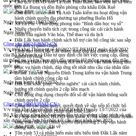
tải thông tin và lựa chọn nhà đầu tư trên Hệ thống mạng đấu thầu
Chủ tịch UBND tỉnh Tạ Anh Tuấn thăm, làm việc tại xã biên
quốc gia
giới Ea Bung và đồn Biên phòng cửa khẩu Đắk Ruê
Bản PDF
Tải về
Chủ tịch UBND tỉnh Tạ Anh Tuấn kiểm tra hoạt động vận
hành chính quyền địa phương tại phường Buôn Hồ
Ngày ban hành:
18/07/2022
Xã Ea Phê - Phát động phong trào “Bình dân học vụ số”
Nhiều chuyển biến tích cực trong công tác cải cách hành
Ngày hiệu lực:
chính của ngành Văn hóa, Thể thao và du lịch
Đắk Lắk ban hành chính sách hỗ trợ cán bộ công tác sau sắp
Công văn 5962/UBND-CN
xếp đơn vị hành chính
V/v triển khai Thông tư số 10/2022/TT-BKHĐT ngày 15/6/2022
Lãnh đạo tỉnh Đắk Lắk thăm, tặng quà gia đình chính sách,
của Bộ Kế hoạch và Đầu tư quy định chi tiết việc cung cấp, đăng
người có công
tải thông tin và lựa chọn nhà đầu tư trên Hệ thống mạng đấu thầu
Phường Buôn Hồ tập trung đổi mới cách vận hành trung tâm
quốc gia
phục vụ hành chính, đáp ứng tốt nhất nhu cầu của nhân dân
Bản PDF
Tải về
Bí thư Tỉnh uỷ Nguyễn Đình Trung kiểm tra vận hành Trung
tâm hành chính công cấp xã
Ngày ban hành:
18/07/2022
Đắk Lắk khắc phục "điểm nghẽn" cải cách hành chính,
hướng tới chính quyền 2 cấp liền mạch
Ngày hiệu lực:
Chủ động ứng dụng chuyển đổi số để vận hành thông suốt
chính quyền 2 cấp
Công văn 5960/UBND-CN
Công bố các nghị quyết, quyết định về sắp xếp tổ chức bộ
V/v triển khai Quyết định số 610/QĐ-BXD ngày 13/7/2022 của
máy và đơn vị hành chính tỉnh Đắk Lắk
Bộ Xây dựng công bố Suất vốn đầu tư xây dựng công trình và giá
Kỳ họp thứ Mười, HĐND tỉnh khóa X: Rà soát, chuẩn bị sẵn
xây dựng tổng hợp bộ phận kết cấu công trình năm 2021
sàng toàn diện để chính quyền địa phương 2 cấp vận hành
Bản PDF
Tải về
thông suốt, hiệu quả
Tôn vinh 53 cá nhân hiến máu tiêu biểu tỉnh Đắk Lắk năm