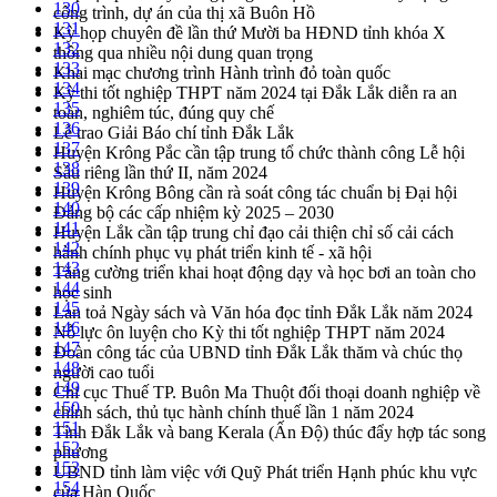
130
công trình, dự án của thị xã Buôn Hồ
131
Kỳ họp chuyên đề lần thứ Mười ba HĐND tỉnh khóa X
132
thông qua nhiều nội dung quan trọng
133
Khai mạc chương trình Hành trình đỏ toàn quốc
134
Kỳ thi tốt nghiệp THPT năm 2024 tại Đắk Lắk diễn ra an
135
toàn, nghiêm túc, đúng quy chế
136
Lễ trao Giải Báo chí tỉnh Đắk Lắk
137
Huyện Krông Pắc cần tập trung tổ chức thành công Lễ hội
138
Sầu riêng lần thứ II, năm 2024
139
Huyện Krông Bông cần rà soát công tác chuẩn bị Đại hội
140
Đảng bộ các cấp nhiệm kỳ 2025 – 2030
141
Huyện Lắk cần tập trung chỉ đạo cải thiện chỉ số cải cách
142
hành chính phục vụ phát triển kinh tế - xã hội
143
Tăng cường triển khai hoạt động dạy và học bơi an toàn cho
144
học sinh
145
Lan toả Ngày sách và Văn hóa đọc tỉnh Đắk Lắk năm 2024
146
Nỗ lực ôn luyện cho Kỳ thi tốt nghiệp THPT năm 2024
147
Đoàn công tác của UBND tỉnh Đắk Lắk thăm và chúc thọ
148
người cao tuổi
149
Chi cục Thuế TP. Buôn Ma Thuột đối thoại doanh nghiệp về
150
chính sách, thủ tục hành chính thuế lần 1 năm 2024
151
Tỉnh Đắk Lắk và bang Kerala (Ấn Độ) thúc đẩy hợp tác song
152
phương
153
UBND tỉnh làm việc với Quỹ Phát triển Hạnh phúc khu vực
154
của Hàn Quốc