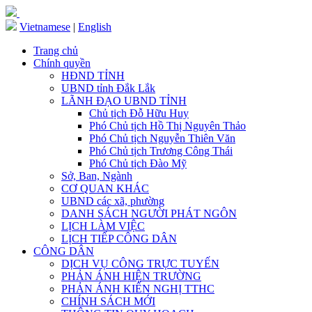
Vietnamese
|
English
Trang chủ
Chính quyền
HĐND TỈNH
UBND tỉnh Đắk Lắk
LÃNH ĐẠO UBND TỈNH
Chủ tịch Đỗ Hữu Huy
Phó Chủ tịch Hồ Thị Nguyên Thảo
Phó Chủ tịch Nguyễn Thiên Văn
Phó Chủ tịch Trương Công Thái
Phó Chủ tịch Đào Mỹ
Sở, Ban, Ngành
CƠ QUAN KHÁC
UBND các xã, phường
DANH SÁCH NGƯỜI PHÁT NGÔN
LỊCH LÀM VIỆC
LỊCH TIẾP CÔNG DÂN
CÔNG DÂN
DỊCH VỤ CÔNG TRỰC TUYẾN
PHẢN ÁNH HIỆN TRƯỜNG
PHẢN ÁNH KIẾN NGHỊ TTHC
CHÍNH SÁCH MỚI