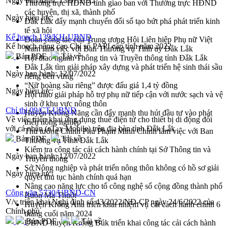
Ngày ban hành:
13/07/2022
Thường trực HĐND tỉnh giao ban với Thường trực HĐND
các huyện, thị xã, thành phố
Ngày hiệu lực:
Đắk Lắk đẩy mạnh chuyển đổi số tạo bứt phá phát triển kinh
tế xã hội
Kế hoạch 139/KH-UBND
Đoàn công tác của Trung ương Hội Liên hiệp Phụ nữ Việt
Kế hoạch nâng cao Chỉ số PAPI cấp tỉnh năm 2022
Nam làm việc với Ban Thường vụ Tỉnh ủy Đắk Lắk
Bản PDF
Tải về
Hội thao ngành Thông tin và Truyền thông tỉnh Đắk Lắk
Đắk Lắk tìm giải pháp xây dựng và phát triển hệ sinh thái sầu
Ngày ban hành:
12/07/2022
riêng bền vững
“Nữ hoàng sầu riêng” được đấu giá 1,4 tỷ đồng
Ngày hiệu lực:
Hội thảo giải pháp hỗ trợ phụ nữ tiếp cận với nước sạch và vệ
sinh ở khu vực nông thôn
Chỉ thị 09/CT-UBND
Huyện Krông Năng cần đẩy mạnh thu hút đầu tư vào phát
Về việc triển khai ứng dụng thuế điện tử cho thiết bị di động đối
triển nông nghiệp
với cá nhân (eTax Mobile) trên địa bàn tỉnh Đắk Lắk
Thủ tướng Chính Phủ Phạm Minh Chính làm việc với Ban
Bản PDF
Tải về
Thường vụ Tỉnh Đắk Lắk
Kiểm tra công tác cải cách hành chính tại Sở Thông tin và
Ngày ban hành:
12/07/2022
Truyền thông
Sở Nông nghiệp và phát triển nông thôn không có hồ sơ giải
Ngày hiệu lực:
quyết thủ tục hành chính quá hạn
Nâng cao năng lực cho tổ công nghệ số cộng đồng thành phố
Công văn 5730/UBND-CN
Buôn Ma Thuột
V/v triển khai Nghị định số 43/2022/NĐ-CP ngày 24/6/2022 của
Huyện Krông Ana triển khai nhiệm vụ cải cách hành chính 6
Chính phủ
tháng cuối năm 2024
Bản PDF
Tải về
UBND huyện Krông Búk triển khai công tác cải cách hành