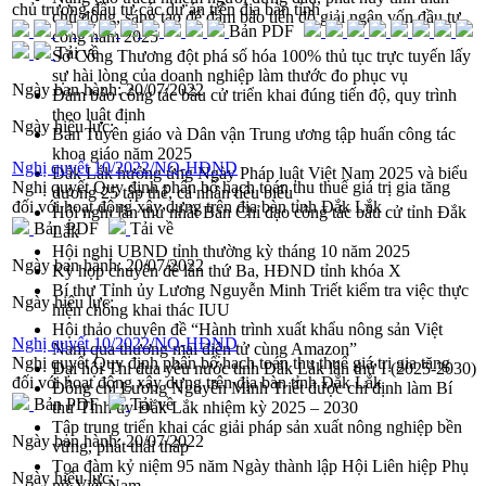
chủ trương đầu tư các dự án trên địa bàn tỉnh
chủ động, sáng tạo để đảm bảo tiến độ giải ngân vốn đầu tư
Bản PDF
công năm 2025
Tải về
Sở Công Thương đột phá số hóa 100% thủ tục trực tuyến lấy
sự hài lòng của doanh nghiệp làm thước đo phục vụ
Ngày ban hành:
20/07/2022
Đảm bảo công tác bầu cử triển khai đúng tiến độ, quy trình
theo luật định
Ngày hiệu lực:
Ban Tuyên giáo và Dân vận Trung ương tập huấn công tác
khoa giáo năm 2025
Nghị quyết 10/2022/NQ-HĐND
Đắk Lắk hưởng ứng Ngày Pháp luật Việt Nam 2025 và biểu
Nghị quyết Quy định phân bổ hạch toán thu thuế giá trị gia tăng
dương 25 tập thể, cá nhân tiêu biểu
đối với hoạt động xây dựng trên địa bàn tỉnh Đắk Lắk
Hội nghị lần thứ nhất Ban Chỉ đạo công tác bầu cử tỉnh Đắk
Bản PDF
Tải về
Lắk
Hội nghị UBND tỉnh thường kỳ tháng 10 năm 2025
Ngày ban hành:
20/07/2022
Kỳ họp chuyên đề lần thứ Ba, HĐND tỉnh khóa X
Bí thư Tỉnh ủy Lương Nguyễn Minh Triết kiểm tra việc thực
Ngày hiệu lực:
hiện chống khai thác IUU
Hội thảo chuyên đề “Hành trình xuất khẩu nông sản Việt
Nghị quyết 10/2022/NQ-HĐND
Nam qua thương mại điện tử cùng Amazon”
Nghị quyết Quy định phân bổ hạch toán thu thuế giá trị gia tăng
Đại hội Thi đua yêu nước tỉnh Đắk Lắk lần thứ I (2025-2030)
đối với hoạt động xây dựng trên địa bàn tỉnh Đắk Lắk
Đồng chí Lương Nguyễn Minh Triết được chỉ định làm Bí
Bản PDF
Tải về
thư Tỉnh ủy Đắk Lắk nhiệm kỳ 2025 – 2030
Tập trung triển khai các giải pháp sản xuất nông nghiệp bền
Ngày ban hành:
20/07/2022
vững, phát thải thấp
Tọa đàm kỷ niệm 95 năm Ngày thành lập Hội Liên hiệp Phụ
Ngày hiệu lực:
nữ Việt Nam