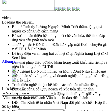
video
Loading the player...
Bí thư Tỉnh ủy Lương Nguyễn Minh Triết thăm, tặng quà
người có công với cách mạng
Rà soát, hoàn thiện hệ thống thiết chế văn hóa, thể thao đáp
ứng yêu cầu phát triển mới
Thường trực HĐND tỉnh Đắk Lắk gặp mặt Đoàn chuyên gia
y tế TP. Hồ Chí Minh
Lễ truy điệu và an táng hài cốt liệt sĩ tại Nghĩa trang Liệt sĩ xã
Sơn Hòa
Album ảnh
Bàn giải pháp tháo gỡ khó khăn trong xuất khẩu sầu riêng và
triển khai quy định EUDR
Thứ trưởng Bộ Nông nghiệp và Môi trường Nguyễn Hoàng
Hiệp khảo sát vùng trồng và doanh nghiệp đóng gói sầu riêng
tại Đắk Lắk
Trình diễn nghệ thuật chế biến các món ăn từ sầu riêng
Liên kết web
Đắk Lắk công bố Quy hoạch và xúc tiến đầu tư tỉnh
Ngành cá ngừ Đắk Lắk chủ động thích ứng để giữ vững thị
Văn bản chỉ đạo điều hành
Văn bản chỉ đạo điều hành
trường xuất khẩu
Diễn đàn Kinh tế tư nhân Việt Nam đột phá cơ chế - Hợp tác
Số ký hiệu
công tư