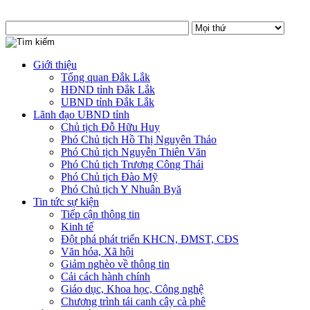
Giới thiệu
Tổng quan Đắk Lắk
HĐND tỉnh Đắk Lắk
UBND tỉnh Đắk Lắk
Lãnh đạo UBND tỉnh
Chủ tịch Đỗ Hữu Huy
Phó Chủ tịch Hồ Thị Nguyên Thảo
Phó Chủ tịch Nguyễn Thiên Văn
Phó Chủ tịch Trương Công Thái
Phó Chủ tịch Đào Mỹ
Phó Chủ tịch Y Nhuân Byă
Tin tức sự kiện
Tiếp cận thông tin
Kinh tế
Đột phá phát triển KHCN, ĐMST, CĐS
Văn hóa, Xã hội
Giảm nghèo về thông tin
Cải cách hành chính
Giáo dục, Khoa học, Công nghệ
Chương trình tái canh cây cà phê