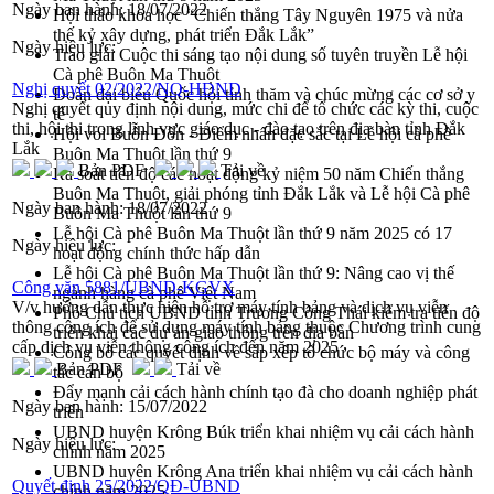
Ngày ban hành:
18/07/2022
Hội thảo khoa học “Chiến thắng Tây Nguyên 1975 và nửa
thế kỷ xây dựng, phát triển Đắk Lắk”
Ngày hiệu lực:
Trao giải Cuộc thi sáng tạo nội dung số tuyên truyền Lễ hội
Cà phê Buôn Ma Thuột
Nghị quyết 02/2022/NQ-HĐND
Đoàn đại biểu Quốc hội tỉnh thăm và chúc mừng các cơ sở y
Nghị quyết quy định nội dung, mức chi để tổ chức các kỳ thi, cuộc
tế
thi, hội thi trong lĩnh vực giáo dục - đào tạo trên địa bàn tỉnh Đắk
Hội voi Buôn Đôn - Điểm nhấn đặc sắc tại Lễ hội cà phê
Lắk
Buôn Ma Thuột lần thứ 9
Bản PDF
Tải về
Rà soát tiến độ các hoạt động kỷ niệm 50 năm Chiến thắng
Buôn Ma Thuột, giải phóng tỉnh Đắk Lắk và Lễ hội Cà phê
Ngày ban hành:
18/07/2022
Buôn Ma Thuột lần thứ 9
Lễ hội Cà phê Buôn Ma Thuột lần thứ 9 năm 2025 có 17
Ngày hiệu lực:
hoạt động chính thức hấp dẫn
Lễ hội Cà phê Buôn Ma Thuột lần thứ 9: Nâng cao vị thế
Công văn 5881/UBND-KGVX
ngành hàng cà phê Việt Nam
V/v hướng dẫn thực hiện hỗ trợ máy tính bảng và dịch vụ viễn
Phó Chủ tịch UBND tỉnh Trương Công Thái kiểm tra tiến độ
thông công ích để sử dụng máy tính bảng thuộc Chương trình cung
triển khai các dự án giao thông trên địa bàn
cấp dịch vụ viễn thông công ích đến năm 2025
Công bố các quyết định về sắp xếp tổ chức bộ máy và công
Bản PDF
Tải về
tác cán bộ
Đẩy mạnh cải cách hành chính tạo đà cho doanh nghiệp phát
Ngày ban hành:
15/07/2022
triển
UBND huyện Krông Búk triển khai nhiệm vụ cải cách hành
Ngày hiệu lực:
chính năm 2025
UBND huyện Krông Ana triển khai nhiệm vụ cải cách hành
Quyết định 25/2022/QĐ-UBND
chính năm 2025