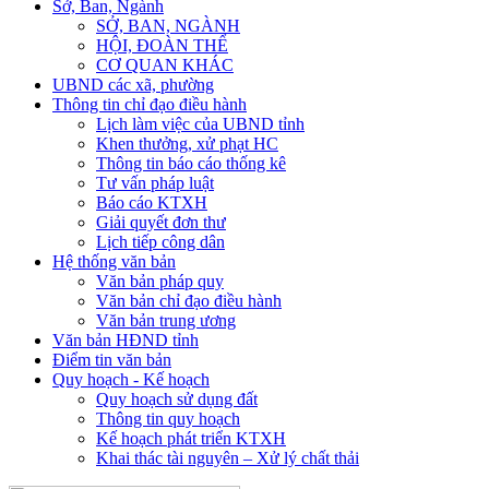
Sở, Ban, Ngành
SỞ, BAN, NGÀNH
HỘI, ĐOÀN THỂ
CƠ QUAN KHÁC
UBND các xã, phường
Thông tin chỉ đạo điều hành
Lịch làm việc của UBND tỉnh
Khen thưởng, xử phạt HC
Thông tin báo cáo thống kê
Tư vấn pháp luật
Báo cáo KTXH
Giải quyết đơn thư
Lịch tiếp công dân
Hệ thống văn bản
Văn bản pháp quy
Văn bản chỉ đạo điều hành
Văn bản trung ương
Văn bản HĐND tỉnh
Điểm tin văn bản
Quy hoạch - Kế hoạch
Quy hoạch sử dụng đất
Thông tin quy hoạch
Kế hoạch phát triển KTXH
Khai thác tài nguyên – Xử lý chất thải