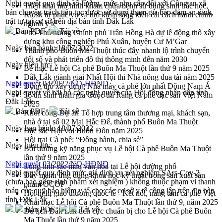
Nghị quyết quy định số lượng, mức phụ cấp đối với Công an xã
Triển khai mô hình khám chữa bệnh sử dụng sinh trắc học,
bán chuyên trách tiếp tục được sử dụng tham gia bảo đảm an ninh,
Kiosk tự phục vụ và tìm kiếm sáng kiến cải cách hành chính
trật tự tại cơ sở trên địa bàn tỉnh Đắk Lắk
ngành y tế
Bản PDF
Tải về
Phó Thủ tướng Chính phủ Trần Hồng Hà dự lễ động thổ xây
dựng khu công nghiệp Phú Xuân, huyện Cư M’Gar
Ngày ban hành:
18/07/2022
Thành phố Buôn Ma Thuột thúc đẩy nhanh lộ trình chuyển
đổi số và phát triển đô thị thông minh đến năm 2030
Ngày hiệu lực:
Bế mạc Lễ hội Cà phê Buôn Ma Thuột lần thứ 9 năm 2025
Đắk Lắk giành giải Nhất Hội thi Nhà nông đua tài năm 2025
Nghị quyết 04/2022/NQ-HĐND
Động thổ xây dựng Nhà máy cà phê lớn nhất Đông Nam Á
Nghị quyết về bãi bỏ các nghị quyết của Hội đồng nhân dân tỉnh
36 thí sinh tham gia Cuộc thi Rang cà phê đặc sản Việt Nam
Đắk Lắk
2025
Bản PDF
Tải về
Khởi công Dự án Tổ hợp trung tâm thương mại, khách sạn,
nhà ở tại số 02 Mai Hắc Đế, thành phố Buôn Ma Thuột
Ngày ban hành:
18/07/2022
Đặc sắc Hội voi Buôn Đôn năm 2025
Hội trại Cà phê: “Đồng hành, chia sẻ”
Ngày hiệu lực:
Bồi dưỡng kỹ năng phục vụ Lễ hội Cà phê Buôn Ma Thuột
lần thứ 9 năm 2025
Nghị quyết 03/2022/NQ-HĐND
Lung linh sắc màu văn hóa tại Lễ hội đường phố
Nghị quyết quy định mức giá dịch vụ xét nghiệm SArs-Cov-2
Đẩy mạnh ứng dụng khoa học kỹ thuật trong sản xuất sản
(chưa bao gồm sinh phẩm xét nghiệm ) không thuộc phạm vi thanh
phẩm OCOP
toán của quỹ bảo hiểm y tế cho các cơ sở y tế công lập trên địa bàn
Hội nghị giao thương quốc tế - Kết nối, nâng tầm cà phê Việt
tỉnh Đắk Lắk
Khai mạc Lễ hội Cà phê Buôn Ma Thuột lần thứ 9, năm 2025
Bản PDF
Tải về
Du lịch Đắk Lắk tích cực chuẩn bị cho Lễ hội Cà phê Buôn
Ma Thuột lần thứ 9 năm 2025