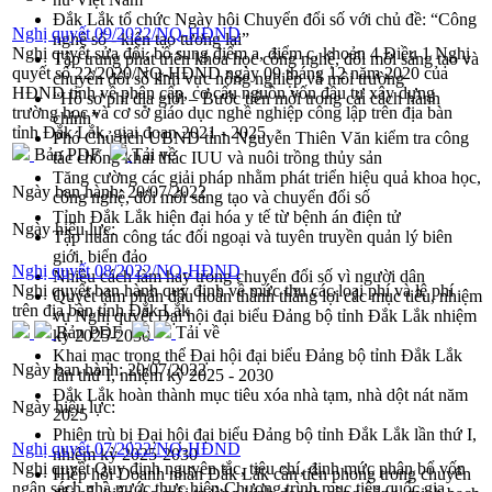
Đắk Lắk tổ chức Ngày hội Chuyển đổi số với chủ đề: “Công
Nghị quyết 09/2022/NQ-HĐND
nghệ số - kiến tạo tương lai”
Nghị quyết sửa đổi, bổ sung điểm a, điểm c, khoản 4 Điều 1 Nghị
Tập trung phát triển khoa học công nghệ, đổi mới sáng tạo và
quyết số 22/2020/NQ-HĐND ngày 09 tháng 12 năm 2020 của
chuyển đổi số lĩnh vực nông nghiệp và môi trường
HĐND tỉnh về phân cấp, cơ cấu nguồn vốn đầu tư xây dựng
“Hồ sơ phi địa giới – Bước tiến mới trong cải cách hành
trường học và cơ sở giáo dục nghề nghiệp công lập trên địa bàn
chính”
tỉnh Đắk Lắk, giai đoạn 2021 - 2025
Phó Chủ tịch UBND tỉnh Nguyễn Thiên Văn kiểm tra công
Bản PDF
Tải về
tác chống khai thác IUU và nuôi trồng thủy sản
Tăng cường các giải pháp nhằm phát triển hiệu quả khoa học,
Ngày ban hành:
20/07/2022
công nghệ, đổi mới sáng tạo và chuyển đổi số
Tỉnh Đắk Lắk hiện đại hóa y tế từ bệnh án điện tử
Ngày hiệu lực:
Tập huấn công tác đối ngoại và tuyên truyền quản lý biên
giới, biển đảo
Nghị quyết 08/2022/NQ-HĐND
Nhiều cách làm hay trong chuyển đổi số vì người dân
Nghị quyết ban hành quy định về mức thu các loại phí và lệ phí
Quyết tâm phấn đấu hoàn thành thắng lợi các mục tiêu, nhiệm
trên địa bàn tỉnh Đắk Lắk
vụ Nghị quyết Đại hội đại biểu Đảng bộ tỉnh Đắk Lắk nhiệm
Bản PDF
Tải về
kỳ 2025-2030
Khai mạc trọng thể Đại hội đại biểu Đảng bộ tỉnh Đắk Lắk
Ngày ban hành:
20/07/2022
lần thứ I, nhiệm kỳ 2025 - 2030
Đắk Lắk hoàn thành mục tiêu xóa nhà tạm, nhà dột nát năm
Ngày hiệu lực:
2025
Phiên trù bị Đại hội đại biểu Đảng bộ tỉnh Đắk Lắk lần thứ I,
Nghị quyết 07/2022/NQ-HĐND
nhiệm kỳ 2025-2030
Nghị quyết Quy định nguyên tắc, tiêu chí, định mức phân bổ vốn
Hiệp hội Doanh nhân Đắk Lắk cần tiên phong trong chuyển
ngân sách nhà nước thực hiện Chương trình mục tiêu quốc gia