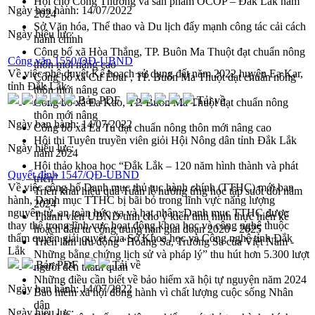
Hội chợ Công Thương và sản phẩm OCOP – Đắk Lắk năm
Ngày ban hành:
14/07/2022
2024
Sở Văn hóa, Thể thao và Du lịch đẩy mạnh công tác cải cách
Ngày hiệu lực:
hành chính
Công bố xã Hòa Thắng, TP. Buôn Ma Thuột đạt chuẩn nông
Công văn 1550/QĐ-UBND
thôn mới nâng cao
Về việc phê duyệt Kế hoạch sử dụng đất năm 2022 huyện Ea Kar,
Công bố xã Cư Êbur , TP. Buôn Ma Thuột đạt chuẩn nông
tỉnh Đắk Lắk
thôn mới nâng cao
Bản PDF
Tải về
Công bố xã Ea Kao, TP. Buôn Ma Thuột đạt chuẩn nông
thôn mới nâng
Ngày ban hành:
14/07/2022
Công bố xã Ea Tu đạt chuẩn nông thôn mới nâng cao
Hội thi Tuyên truyền viên giỏi Hội Nông dân tỉnh Đắk Lắk
Ngày hiệu lực:
năm 2024
Hội thảo khoa học “Đắk Lắk – 120 năm hình thành và phát
Quyết định 1547/QĐ-UBND
triển”
Về việc công bố Danh mục thủ tục hành chính (TTHC) mới ban
Triển khai hiệu quả Tuần lễ hưởng ứng học tập suốt đời năm
hành, Danh mục TTHC bị bãi bỏ trong lĩnh vực năng lượng
2024
nguyên tử, an toàn bức xạ và hạt nhân; Danh mục TTHC được
Thành viên UBND tỉnh cho ý kiến tình hình thực hiện kế
thay thế trong lĩnh vực hoạt động khoa học và công nghệ thuộc
hoạch đầu tư công trung hạn giai đoạn 2020 - 2025
thẩm quyền giải quyết của Sở Khoa học và Công nghệ tỉnh Đắk
Triển lãm lưu động “Hoàng Sa, Trường Sa của Việt Nam -
Lắk
Những bằng chứng lịch sử và pháp lý” thu hút hơn 5.300 lượt
Bản PDF
Tải về
người đến tham quan
Những điều cần biết về bảo hiểm xã hội tự nguyện năm 2024
Ngày ban hành:
14/07/2022
Bảo hiểm xã hội đồng hành vì chất lượng cuộc sống Nhân
dân
Ngày hiệu lực: