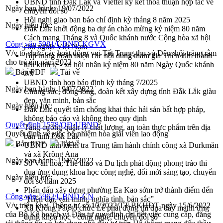
UBND tỉnh Đắk Lắk và Viettel ký kết thỏa thuận hợp tác về
Ngày ban hành:
19/07/2022
chuyển đổi số
Hội nghị giao ban báo chí định kỳ tháng 8 năm 2025
Ngày hiệu lực:
Đắk Lắk khởi động ba dự án chào mừng kỷ niệm 80 năm
Cách mạng Tháng 8 và Quốc khánh nước Cộng hòa xã hội
Công văn 5981/UBND-KGVX
chủ nghĩa Việt Nam
V/v tổ chức các hoạt động vui Tết Trung thu và Đêm hội trăng rằm
Tập trung hoàn thiện các nội dung tham gia Triển lãm thành
cho trẻ em năm 2022
tựu kinh tế - xã hội nhân kỷ niệm 80 năm Ngày Quốc khánh
Bản PDF
Tải về
2/9
UBND tỉnh họp báo định kỳ tháng 7/2025
Ngày ban hành:
19/07/2022
Chung sức, đồng lòng, đoàn kết xây dựng tỉnh Đắk Lắk giàu
đẹp, văn minh, bản sắc
Ngày hiệu lực:
Đắk Lắk quyết tâm chống khai thác hải sản bất hợp pháp,
không báo cáo và không theo quy định
Quyết định 1578/QĐ-UBND
Tăng cường quản lý chất lượng, an toàn thực phẩm trên địa
Quyết định về việc bổ nhiệm hòa giải viên lao động
bàn tỉnh Đắk Lắk
Bản PDF
Tải về
UBND tỉnh kiểm tra Trung tâm hành chính công xã Durkmăn
và xã Krông Ana
Ngày ban hành:
19/07/2022
Sở Văn hóa, Thể thao và Du lịch phát động phong trào thi
đua ứng dụng khoa học công nghệ, đổi mới sáng tạo, chuyển
Ngày hiệu lực:
đổi số năm 2025
Phấn đấu xây dựng phường Ea Kao sớm trở thành điểm đến
Công văn 5962/UBND-CN
“Hiện đại, văn minh, nghĩa tình, bản sắc”
V/v triển khai Thông tư số 10/2022/TT-BKHĐT ngày 15/6/2022
Xã Krông Pắc tổ chức Lễ phát động thi đua đẩy mạnh ứng
của Bộ Kế hoạch và Đầu tư quy định chi tiết việc cung cấp, đăng
dụng khoa học - công nghệ, chuyển đổi số