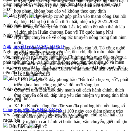
đổi số, kiến tạo môi trường kinh doanh công bằng, minh bạch
giảm nghèo bền vững trên địa bàn tỉnh Đắk Lắk giai đoạn 2021 -
Họp Ban Chỉ đạo Quốc gia về chống khai thác hải sản bất
2025
hợp pháp, không báo cáo và không theo quy định
Bản PDF
Tải về
Đại hội Đảng bộ cấp cơ sở góp phần vào thanh công Đại hội
đại biểu Đảng bộ tỉnh lần thứ nhất, nhiệm kỳ 2025-2030
Ngày ban hành:
20/07/2022
Lực lượng vũ trang tỉnh Đắk Lắk kỷ niệm 80 năm thành lập
và đón nhận Huân chương Bảo vệ Tổ quốc hạng Nhì
Ngày hiệu lực:
Hội nghị chuyên đề về công tác khuyến nông trong tình hình
mới
Nghị quyết 06/2022/NQ-HĐND
Xã Ea Drăng phổ cập kỹ năng số cho cán bộ, Tổ công nghệ
Nghị quyết Quy định về nguyên tắc, tiêu chí, định mức phân bổ
số cộng đồng và nông dân
vốn ngân sách nhà nước thực hiện Chương trình mục tiêu quốc gia
Gặp mặt các đồng chí nguyên lãnh đạo tỉnh nhân dịp Quốc
phát triển kinh tế - xã hội vùng đồng bào dân tộc thiểu số và miền
khánh nước Cộng hòa xã hội chủ nghĩa Việt Nam
núi giai đoạn 2021 - 2030, giai đoạn I: từ năm 2021 đến năm 2025
300 gian hàng tham gia Tuần lễ Văn hóa, Du lịch và Ẩm thực
trên địa bàn tỉnh Đắk Lắk
Đắk Lắk năm 2025
Bản PDF
Tải về
Xã Ea Drăng thúc đẩy phong trào “Bình dân học vụ số”, phát
triển khoa học, công nghệ và đổi mới sáng tạo
Ngày ban hành:
20/07/2022
Công an tỉnh Đắk Lắk đẩy mạnh cải cách hành chính, thích
ứng chuyển đổi số, đáp ứng yêu cầu nhiệm vụ trong tình hình
Ngày hiệu lực:
mới
Xã Ea Knuếc nâng tầm đặc sản địa phương trên nền tảng số
Công văn 5982/UBND-KGVX
Đắk Lắk tập huấn triển khai 100 ngày cao điểm phong trào
V/v tăng cường chấp hành quy định về phòng, chống tác hại của
"Bình dân học vụ số" đến xã, phường
rượu, bia
Xử lý nghiêm các hành vi buôn bán, vận chuyển, giết mổ lợn
Bản PDF
Tải về
bệnh trái phép