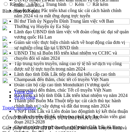
Rất tốt
Tốt
Trung bình
Kém
Rất kém
chính năm 2024
Huyện Krông Pắc triển khai công tác cải cách hành chính
Bình chọn
Kết quả
năm 2024 và ra mắt ứng dụng trực tuyến
Bí thư Tỉnh ủy Nguyễn Đình Trung làm việc với Ban
Thường vụ Huyện ủy Ea Súp
Lãnh đạo UBND tỉnh làm việc với đoàn công tác đại sứ quán
vương quốc Hà Lan
Giám sát việc thực hiện chính sách về hoạt động của đơn vị
sự nghiệp công lập tại UBND tỉnh
UBND Thị xã Buôn Hồ triển khai nhiệm vụ CCHC và
chuyển đổi số năm 2024
Tập trung tuyên truyền, nâng cao tỷ lệ hồ sơ dịch vụ công
được xử lý trực tuyến trong năm 2024
Lãnh đạo tỉnh Đắk Lắk tiếp đoàn đại biểu cấp cao tỉnh
Champasak đến thăm, chúc tết cổ truyền Việt Nam
Đoàn cán bộ cấp cao tỉnh Mondulkiri (Vương quốc
Campuchia) đến thăm, chúc Tết cổ truyền Việt Nam
Trang chủ
Bảo hiểm xã hội tỉnh Đắk Lắk triển khai nhiệm vụ năm 2024
Sơ đồ cổng
Thành phố Buôn Ma Thuột tiếp tục cải cách thủ tục hành
chính lĩnh vực xây dựng và đất đai trong năm 2024
Toggle navigation
VNPT Đắk Lắk và Liên đoàn lao độngtỉnh ký kết thỏa thuận
hợp tác chuyển đổi số, nâng cao phúc lợi cho đoàn viên giai
CỔNG THÔNG TIN ĐIỆN TỬ TỈNH ĐẮK LẮK
đoạn 2023-2028
Chương trình gặp gỡ doanh nghiệp tỉnh Đắk Lắk và Bang
Giấy phép số 99/GP-TTĐT do Cục QL Phát thanh Truyền hình và