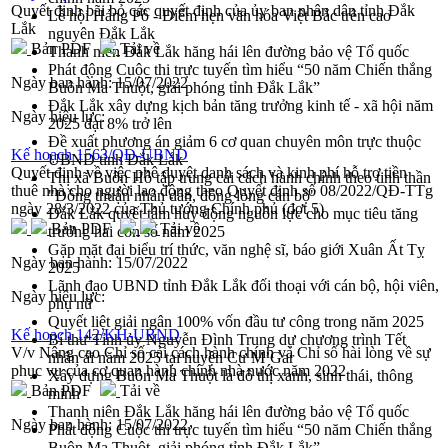
Quyết định bãi bỏ các quyết định của ủy ban nhân dân tỉnh Đắk
Lễ hội Hảng Pồ - Điểm hẹn văn hóa Việt Bắc trên cao
Lắk
nguyên Đắk Lắk
Bản PDF
Tải về
Thanh niên Đắk Lắk hăng hái lên đường bảo vệ Tổ quốc
Phát động Cuộc thi trực tuyến tìm hiểu “50 năm Chiến thắng
Ngày ban hành:
15/07/2022
Buôn Ma Thuột, giải phóng tỉnh Đắk Lắk”
Đắk Lắk xây dựng kịch bản tăng trưởng kinh tế - xã hội năm
Ngày hiệu lực:
2025 đạt 8% trở lên
Đề xuất phương án giảm 6 cơ quan chuyên môn trực thuộc
Kế hoạch 1563/QĐ-UBND
UBND tỉnh Đắk Lắk
Quyết định về việc phê duyệt danh sách và kinh phí hỗ trợ tiền
Thị xã Buôn Hồ tập trung cải cách hành chính theo tinh thần
thuê nhà cho người lao động theo Quyết định số 08/2022/QĐ-TTg
"Đồng thuận nhân dân, đồng lòng cán bộ"
ngày 28/3/2022 của Thủ tướng Chính phủ (đợt 5)
Đắk Lắk quyết tâm huy động nguồn lực cho mục tiêu tăng
Bản PDF
Tải về
trưởng hai con số năm 2025
Gặp mặt đại biểu trí thức, văn nghệ sĩ, báo giới Xuân Ất Tỵ
Ngày ban hành:
15/07/2022
2025
Lãnh đạo UBND tỉnh Đắk Lắk đối thoại với cán bộ, hội viên,
Ngày hiệu lực:
phụ nữ
Quyết liệt giải ngân 100% vốn đầu tư công trong năm 2025
Kế hoạch 142/KH-UBND
Bí thư Tỉnh ủy Nguyễn Đình Trung dự chương trình Tết
V/v Nâng cao Chỉ số cải cách hành chính và Chỉ số hài lòng về sự
nhân ái năm 2025 tại huyện Cư M’Gar
phục vụ của cơ quan hành chính nhà nước năm 2022
Xây dựng Buôn Ma Thuột là đô thị xanh, sinh thái, thông
Bản PDF
Tải về
minh
Thanh niên Đắk Lắk hăng hái lên đường bảo vệ Tổ quốc
Ngày ban hành:
15/07/2022
Phát động Cuộc thi trực tuyến tìm hiểu “50 năm Chiến thắng
Buôn Ma Thuột, giải phóng tỉnh Đắk Lắk”