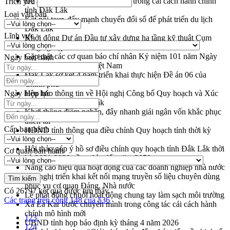
Đề án 06 tạo bước ngoặt đột phá trong cải cách hành chính
Trích yếu
tỉnh Đắk Lắk
Loại văn bản
Kết nối tour, đẩy mạnh chuyển đổi số để phát triển du lịch
Đắk Lắk
Lĩnh vực
Khởi động Dự án Đầu tư xây dựng hạ tầng kỹ thuật Cụm
công nghiệp Tân Tiến
Gặp mặt các cơ quan báo chí nhân Kỷ niệm 101 năm Ngày
Ngày ban hành
Báo chí Cách mạng Việt Nam
Đắk Lắk sơ kết 4 năm triển khai thực hiện Đề án 06 của
Chính phủ
Ngày hiệu lực
Họp báo thông tin về Hội nghị Công bố Quy hoạch và Xúc
tiến đầu tư tỉnh Đắk Lắk
Khơi thông điểm nghẽn, đẩy nhanh giải ngân vốn khắc phục
thiên tai
Cấp ban hành
HĐND tỉnh thông qua điều chỉnh Quy hoạch tỉnh thời kỳ
2021-2030
Hội thảo góp ý hồ sơ điều chỉnh quy hoạch tỉnh Đắk Lắk thời
Cơ quan ban hành
kỳ 2021-2030, tầm nhìn đến năm 2050
Nâng cao hiệu quả hoạt động của các doanh nghiệp nhà nước
Hội nghị triển khai kết nối mạng truyền số liệu chuyên dùng
phục vụ cơ quan Đảng, Nhà nước
Có
26797
kết quả được tìm thấy
Lễ phát động chuỗi hoạt động chung tay làm sạch môi trường
Các trang trên cổng 148 của 536
Xã Ea Kar bước chuyển mình trong công tác cải cách hành
chính mô hình mới
123
UBND tỉnh họp báo định kỳ tháng 4 năm 2026
124