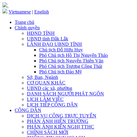
Vietnamese
|
English
Trang chủ
Chính quyền
HĐND TỈNH
UBND tỉnh Đắk Lắk
LÃNH ĐẠO UBND TỈNH
Chủ tịch Đỗ Hữu Huy
Phó Chủ tịch Hồ Thị Nguyên Thảo
Phó Chủ tịch Nguyễn Thiên Văn
Phó Chủ tịch Trương Công Thái
Phó Chủ tịch Đào Mỹ
Sở, Ban, Ngành
CƠ QUAN KHÁC
UBND các xã, phường
DANH SÁCH NGƯỜI PHÁT NGÔN
LỊCH LÀM VIỆC
LỊCH TIẾP CÔNG DÂN
CÔNG DÂN
DỊCH VỤ CÔNG TRỰC TUYẾN
PHẢN ÁNH HIỆN TRƯỜNG
PHẢN ÁNH KIẾN NGHỊ TTHC
CHÍNH SÁCH MỚI