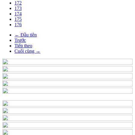
172
173
174
175
176
← Đầu tiên
Trước
Tiếp theo
Cuối cùng →