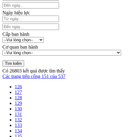
Ngày hiệu lực
Cấp ban hành
Cơ quan ban hành
Có
26803
kết quả được tìm thấy
Các trang trên cổng 151 của 537
126
127
128
129
130
131
132
133
134
135