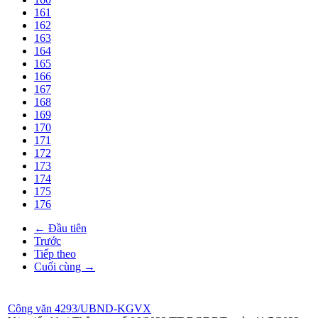
161
162
163
164
165
166
167
168
169
170
171
172
173
174
175
176
← Đầu tiên
Trước
Tiếp theo
Cuối cùng →
Công văn 4293/UBND-KGVX