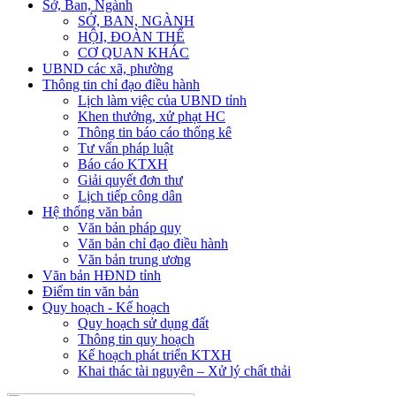
Sở, Ban, Ngành
SỞ, BAN, NGÀNH
HỘI, ĐOÀN THỂ
CƠ QUAN KHÁC
UBND các xã, phường
Thông tin chỉ đạo điều hành
Lịch làm việc của UBND tỉnh
Khen thưởng, xử phạt HC
Thông tin báo cáo thống kê
Tư vấn pháp luật
Báo cáo KTXH
Giải quyết đơn thư
Lịch tiếp công dân
Hệ thống văn bản
Văn bản pháp quy
Văn bản chỉ đạo điều hành
Văn bản trung ương
Văn bản HĐND tỉnh
Điểm tin văn bản
Quy hoạch - Kế hoạch
Quy hoạch sử dụng đất
Thông tin quy hoạch
Kế hoạch phát triển KTXH
Khai thác tài nguyên – Xử lý chất thải