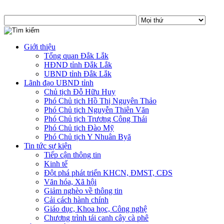
Giới thiệu
Tổng quan Đắk Lắk
HĐND tỉnh Đắk Lắk
UBND tỉnh Đắk Lắk
Lãnh đạo UBND tỉnh
Chủ tịch Đỗ Hữu Huy
Phó Chủ tịch Hồ Thị Nguyên Thảo
Phó Chủ tịch Nguyễn Thiên Văn
Phó Chủ tịch Trương Công Thái
Phó Chủ tịch Đào Mỹ
Phó Chủ tịch Y Nhuân Byă
Tin tức sự kiện
Tiếp cận thông tin
Kinh tế
Đột phá phát triển KHCN, ĐMST, CĐS
Văn hóa, Xã hội
Giảm nghèo về thông tin
Cải cách hành chính
Giáo dục, Khoa học, Công nghệ
Chương trình tái canh cây cà phê