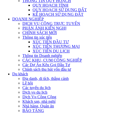
THÔNG TIN QUY HOẠCH
QUY HOẠCH TỈNH
QUY HOẠCH SỬ DỤNG ĐẤT
KẾ HOẠCH SỬ DỤNG ĐẤT
DOANH NGHIỆP
DỊCH VỤ CÔNG TRỰC TUYẾN
PHẢN ÁNH KIẾN NGHỊ
CHÍNH SÁCH MỚI
Thông tin xúc tiến
XÚC TIẾN ĐẦU TƯ
XÚC TIẾN THƯƠNG MẠI
XÚC TIẾN DU LỊCH
Thông tin Doanh nghiệp
CÁC KHU, CỤM CÔNG NGHIỆP
Các Dự Án Kêu Gọi Đầu Tư
Chính sách thu hút vốn đầu tư
Du khách
Địa danh, di tích, thắng cảnh
Lễ hội
Các tuyến du lịch
Dịch vụ du lịch
Dịch Vụ Công Cộng
Khách sạn, nhà nghỉ
Nhà hàng, Quán ăn
BẢO TÀNG