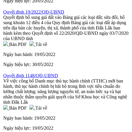
Ngày hiệu lực:
20/05/2022
Quyết định 19/2022/QĐ-UBND
Quyết định bổ sung giá đất vào Bảng giá các loại đất; sửa đổi, bổ
sung khoản 12 điều 4 của Quy định Bảng giá các loại đất áp dụng
trên địa bàn các huyện, thị xã, thành phố của tỉnh Đắk Lắk ban
hành kèm theo Quyết định số 22/2020/QĐ-UBND ngày 03/7/2020
của UBND tỉnh
Bản PDF
Tải về
Ngày ban hành:
19/05/2022
Ngày hiệu lực:
30/05/2022
Quyết định 1148/QĐ-UBND
Về việc công bố Danh mục thủ tục hành chính (TTHC) mới ban
hành, thủ tục hành chính bị bãi bỏ trong lĩnh vực tiêu chuẩn đo
lường chất lượng; năng lượng nguyên tử, an toàn bức xạ và hạt
nhân thuộc thẩm quyền giải quyết của Sở Khoa học và Công nghệ
tỉnh Đắk Lắk
Bản PDF
Tải về
Ngày ban hành:
19/05/2022
Ngày hiệu lực:
19/05/2022