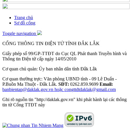
Trang chủ
Sơ đồ cổng
Toggle navigation
CỔNG THÔNG TIN ĐIỆN TỬ TỈNH ĐẮK LẮK
Giấy phép số 99/GP-TTĐT do Cục QL Phát thanh Truyền hình và
Thông tin Điện tử cấp ngày 14/05/2010
Cơ quan chủ quản: Ủy ban nhân dân tỉnh Đắk Lắk
Cơ quan thường trực: Văn phòng UBND tỉnh - 09 Lê Duẩn -
P.Buôn Ma Thuột - Đắk Lắk.
SĐT:
0262.859.9699
Email:
banbientap@daklak.gov.vn hoặc congttdtdaklak@gmail.com
Ghi rõ nguồn tin "http://daklak.gov.vn" khi phát hành lại các thông
tin từ Cổng TTĐT này