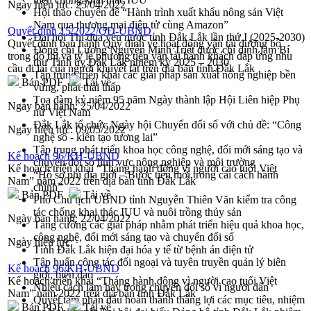
Ngày hiệu lực:
25/04/2022
Hội thảo chuyên đề “Hành trình xuất khẩu nông sản Việt
Nam qua thương mại điện tử cùng Amazon”
Quyết định 15/2022/QĐ-UBND
Đại hội Thi đua yêu nước tỉnh Đắk Lắk lần thứ I (2025-2030)
Quyết định ban hành Quy định về hoạt động vận tải đường bộ
Đồng chí Lương Nguyễn Minh Triết được chỉ định làm Bí
trong đô thị và tỷ lệ phương tiện vận tải hành khách đáp ứng nhu
thư Tỉnh ủy Đắk Lắk nhiệm kỳ 2025 – 2030
cầu đi lại của người khuyết tật trên địa bàn tỉnh Đắk Lắk
Tập trung triển khai các giải pháp sản xuất nông nghiệp bền
Bản PDF
Tải về
vững, phát thải thấp
Tọa đàm kỷ niệm 95 năm Ngày thành lập Hội Liên hiệp Phụ
Ngày ban hành:
25/04/2022
nữ Việt Nam
Đắk Lắk tổ chức Ngày hội Chuyển đổi số với chủ đề: “Công
Ngày hiệu lực:
09/05/2022
nghệ số - kiến tạo tương lai”
Tập trung phát triển khoa học công nghệ, đổi mới sáng tạo và
Kế hoạch 96/KH-UBND
chuyển đổi số lĩnh vực nông nghiệp và môi trường
Kế hoạch triển khai “Tháng hành động vì người cao tuổi Việt
“Hồ sơ phi địa giới – Bước tiến mới trong cải cách hành
Nam” năm 2022 trên địa bàn tỉnh Đắk Lắk
chính”
Bản PDF
Tải về
Phó Chủ tịch UBND tỉnh Nguyễn Thiên Văn kiểm tra công
tác chống khai thác IUU và nuôi trồng thủy sản
Ngày ban hành:
22/04/2022
Tăng cường các giải pháp nhằm phát triển hiệu quả khoa học,
công nghệ, đổi mới sáng tạo và chuyển đổi số
Ngày hiệu lực:
Tỉnh Đắk Lắk hiện đại hóa y tế từ bệnh án điện tử
Tập huấn công tác đối ngoại và tuyên truyền quản lý biên
Kế hoạch 96/KH-UBND
giới, biển đảo
Kế hoạch triển khai “Tháng hành động vì người cao tuổi Việt
Nhiều cách làm hay trong chuyển đổi số vì người dân
Nam” năm 2022 trên địa bàn tỉnh Đắk Lắk
Quyết tâm phấn đấu hoàn thành thắng lợi các mục tiêu, nhiệm
Bản PDF
Tải về