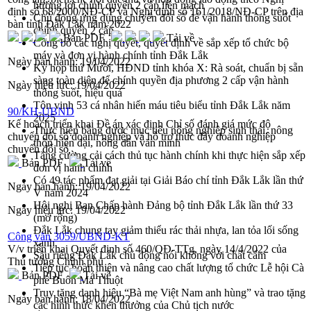
hướng tới chính quyền 2 cấp liền mạch
định số 68/2000/NĐ-CP và Nghị định số 161/2018/NĐ-CP trên địa
Chủ động ứng dụng chuyển đổi số để vận hành thông suốt
bàn tỉnh Đắk Lắk năm 2022
chính quyền 2 cấp
Bản PDF
Tải về
Công bố các nghị quyết, quyết định về sắp xếp tổ chức bộ
máy và đơn vị hành chính tỉnh Đắk Lắk
Ngày ban hành:
19/04/2022
Kỳ họp thứ Mười, HĐND tỉnh khóa X: Rà soát, chuẩn bị sẵn
sàng toàn diện để chính quyền địa phương 2 cấp vận hành
Ngày hiệu lực:
19/04/2022
thông suốt, hiệu quả
Tôn vinh 53 cá nhân hiến máu tiêu biểu tỉnh Đắk Lắk năm
90/KH-UBND
2025
Kế hoạch triển khai Đề án xác định Chỉ số đánh giá mức độ
Thực hiện bằng được mục tiêu nông nghiệp sinh thái, nông
chuyển đổi số doanh nghiệp và hỗ trợ thúc đẩy doanh nghiệp
thôn hiện đại, nông dân văn minh
chuyển đổi số
Tăng cường cải cách thủ tục hành chính khi thực hiện sắp xếp
Bản PDF
Tải về
đơn vị hành chính
Có 49 tác phẩm đạt giải tại Giải Báo chí tỉnh Đắk Lắk lần thứ
Ngày ban hành:
19/04/2022
V năm 2024
Hội nghị Ban Chấp hành Đảng bộ tỉnh Đắk Lắk lần thứ 33
Ngày hiệu lực:
19/04/2022
(mở rộng)
Đắk Lắk chung tay giảm thiểu rác thải nhựa, lan tỏa lối sống
Công văn 3059/UBND-KT
xanh
V/v triển khai Quyết định số 460/QĐ-TTg, ngày 14/4/2022 của
Sầu riêng Đắk Lắk chủ động nói không với chất cấm
Thủ tướng Chính phủ
Tiếp tục hoàn thiện và nâng cao chất lượng tổ chức Lễ hội Cà
Bản PDF
Tải về
phê Buôn Ma Thuột
Truy tặng danh hiệu “Bà mẹ Việt Nam anh hùng” và trao tặng
Ngày ban hành:
18/04/2022
các hình thức khen thưởng của Chủ tịch nước