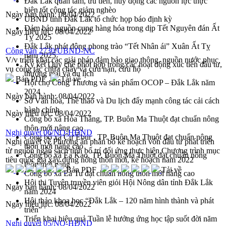
Đắk Lắk quan tâm, ưu tiên, huy động các nguồn lực thực
hiện tốt công tác giảm nghèo
Ngày ban hành:
08/04/2022
UBND tỉnh Đắk Lắk tổ chức họp báo định kỳ
Đảm bảo nguồn cung hàng hóa trong dịp Tết Nguyên đán Ất
Ngày hiệu lực:
08/04/2022
Tỵ 2025
Đắk Lắk phát động phong trào “Tết Nhân ái” Xuân Ất Tỵ
Công văn 2730/UBND-NC
năm 2025
V/v triển khai các giải pháp đảm bảo giao thông, nguồn nước phục
Ký kết Quy chế phối hợp trong các hoạt động xúc tiến đầu tư,
vụ công tác chữa cháy và cứu nạn, cứu hộ
thương mại và du lịch
Bản PDF
Tải về
Hội chợ Công Thương và sản phẩm OCOP – Đắk Lắk năm
2024
Ngày ban hành:
08/04/2022
Sở Văn hóa, Thể thao và Du lịch đẩy mạnh công tác cải cách
hành chính
Ngày hiệu lực:
08/04/2022
Công bố xã Hòa Thắng, TP. Buôn Ma Thuột đạt chuẩn nông
thôn mới nâng cao
Nghị quyết 06/NQ-HĐND
Công bố xã Cư Êbur , TP. Buôn Ma Thuột đạt chuẩn nông
Nghị quyết về Phương án phân bổ kế hoạch vốn đầu tư phát triển
thôn mới nâng cao
từ nguồn ngân sách tỉnh bố trí đối ứng thực hiện Chương trình mục
Công bố xã Ea Kao, TP. Buôn Ma Thuột đạt chuẩn nông
tiêu quốc gia xây dựng nông thôn mới, kế hoạch năm 2022
thôn mới nâng
Bản PDF
Tải về
Công bố xã Ea Tu đạt chuẩn nông thôn mới nâng cao
Hội thi Tuyên truyền viên giỏi Hội Nông dân tỉnh Đắk Lắk
Ngày ban hành:
08/04/2022
năm 2024
Hội thảo khoa học “Đắk Lắk – 120 năm hình thành và phát
Ngày hiệu lực:
08/04/2022
triển”
Triển khai hiệu quả Tuần lễ hưởng ứng học tập suốt đời năm
Nghị quyết 05/NQ-HĐND