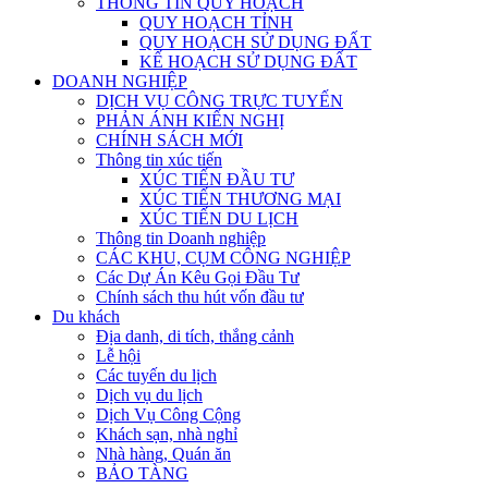
THÔNG TIN QUY HOẠCH
QUY HOẠCH TỈNH
QUY HOẠCH SỬ DỤNG ĐẤT
KẾ HOẠCH SỬ DỤNG ĐẤT
DOANH NGHIỆP
DỊCH VỤ CÔNG TRỰC TUYẾN
PHẢN ÁNH KIẾN NGHỊ
CHÍNH SÁCH MỚI
Thông tin xúc tiến
XÚC TIẾN ĐẦU TƯ
XÚC TIẾN THƯƠNG MẠI
XÚC TIẾN DU LỊCH
Thông tin Doanh nghiệp
CÁC KHU, CỤM CÔNG NGHIỆP
Các Dự Án Kêu Gọi Đầu Tư
Chính sách thu hút vốn đầu tư
Du khách
Địa danh, di tích, thắng cảnh
Lễ hội
Các tuyến du lịch
Dịch vụ du lịch
Dịch Vụ Công Cộng
Khách sạn, nhà nghỉ
Nhà hàng, Quán ăn
BẢO TÀNG