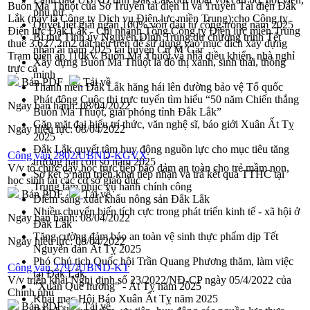
Buôn Ma Thuột của Sở Truyền tải điện II và Truyền Tải điện Đắk
phụ nữ
Lắk (nay là Công ty Dịch vụ Điện lực miền Trung);cho Công ty
Quyết liệt giải ngân 100% vốn đầu tư công trong năm 2025
Điện lực Đắk Lắk - Chi nhánh Tổng Công ty Điện lực miền Trung
Bí thư Tỉnh ủy Nguyễn Đình Trung dự chương trình Tết
thuê 3.627,2m2 đất nêu trên để sử dụng vào mục đích xây dựng
nhân ái năm 2025 tại huyện Cư M’Gar
Trạm biến áp 110kV Buôn Ma Thuột và nhà điều khiển, nhà nghỉ
Xây dựng Buôn Ma Thuột là đô thị xanh, sinh thái, thông
trực ca
minh
Bản PDF
Tải về
Thanh niên Đắk Lắk hăng hái lên đường bảo vệ Tổ quốc
Phát động Cuộc thi trực tuyến tìm hiểu “50 năm Chiến thắng
Ngày ban hành:
08/04/2022
Buôn Ma Thuột, giải phóng tỉnh Đắk Lắk”
Gặp mặt đại biểu trí thức, văn nghệ sĩ, báo giới Xuân Ất Tỵ
Ngày hiệu lực:
08/04/2022
2025
Đắk Lắk quyết tâm huy động nguồn lực cho mục tiêu tăng
Công văn 2802/UBND-KGVX
trưởng hai con số năm 2025
V/v tổ chức dạy học trực tiếp bảo đảm an toàn cho trẻ mầm non,
Sơ kết 5 năm triển khai tiếp nhận và trả kết quả TTHC tại
học sinh tại các cơ sở giáo dục
Trung tâm phục vụ hành chính công
Bản PDF
Tải về
Điểm sáng xuất khẩu nông sản Đắk Lắk
Nhiều chuyển biến tích cực trong phát triển kinh tế - xã hội ở
Ngày ban hành:
08/04/2022
Đắk Lắk
Tăng cường đảm bảo an toàn vệ sinh thực phẩm dịp Tết
Ngày hiệu lực:
08/04/2022
Nguyên đán Ất Tỵ 2025
Phó Chủ tịch Quốc hội Trần Quang Phương thăm, làm việc
Công văn 2797/UBND-KT
tại Đắk Lắk
V/v triển khai Nghị định số 23/2022/NĐ-CP ngày 05/4/2022 của
"Xuân Quê hương" - Ất Tỵ năm 2025
Chính phủ
Khai mạc Hội Báo Xuân Ất Tỵ năm 2025
Bản PDF
Tải về