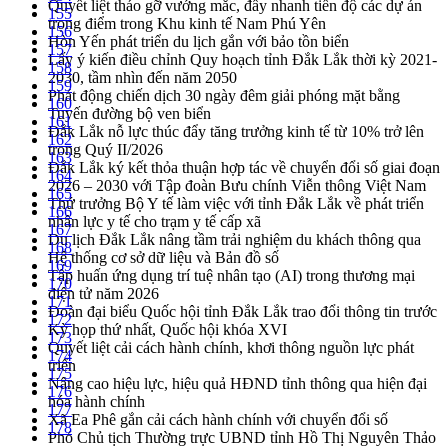
Quyết liệt tháo gỡ vướng mắc, đẩy nhanh tiến độ các dự án
155
trọng điểm trong Khu kinh tế Nam Phú Yên
156
Hòn Yến phát triển du lịch gắn với bảo tồn biển
157
Lấy ý kiến điều chỉnh Quy hoạch tỉnh Đắk Lắk thời kỳ 2021-
158
2030, tầm nhìn đến năm 2050
159
Phát động chiến dịch 30 ngày đêm giải phóng mặt bằng
160
Tuyến đường bộ ven biển
161
Đắk Lắk nỗ lực thúc đẩy tăng trưởng kinh tế từ 10% trở lên
162
trong Quý II/2026
163
Đắk Lắk ký kết thỏa thuận hợp tác về chuyển đổi số giai đoạn
164
2026 – 2030 với Tập đoàn Bưu chính Viễn thông Việt Nam
165
Thứ trưởng Bộ Y tế làm việc với tỉnh Đắk Lắk về phát triển
166
nhân lực y tế cho trạm y tế cấp xã
167
Du lịch Đắk Lắk nâng tầm trải nghiệm du khách thông qua
168
Hệ thống cơ sở dữ liệu và Bản đồ số
169
Tập huấn ứng dụng trí tuệ nhân tạo (AI) trong thương mại
170
điện tử năm 2026
171
Đoàn đại biểu Quốc hội tỉnh Đắk Lắk trao đổi thông tin trước
172
Kỳ họp thứ nhất, Quốc hội khóa XVI
173
Quyết liệt cải cách hành chính, khơi thông nguồn lực phát
174
triển
175
Nâng cao hiệu lực, hiệu quả HĐND tỉnh thông qua hiện đại
176
hóa hành chính
177
Xã Ea Phê gắn cải cách hành chính với chuyển đổi số
178
Phó Chủ tịch Thường trực UBND tỉnh Hồ Thị Nguyên Thảo