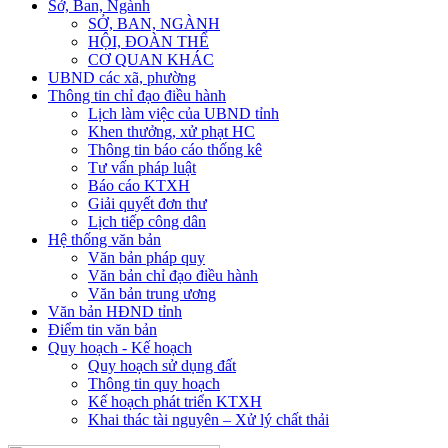
Sở, Ban, Ngành
SỞ, BAN, NGÀNH
HỘI, ĐOÀN THỂ
CƠ QUAN KHÁC
UBND các xã, phường
Thông tin chỉ đạo điều hành
Lịch làm việc của UBND tỉnh
Khen thưởng, xử phạt HC
Thông tin báo cáo thống kê
Tư vấn pháp luật
Báo cáo KTXH
Giải quyết đơn thư
Lịch tiếp công dân
Hệ thống văn bản
Văn bản pháp quy
Văn bản chỉ đạo điều hành
Văn bản trung ương
Văn bản HĐND tỉnh
Điểm tin văn bản
Quy hoạch - Kế hoạch
Quy hoạch sử dụng đất
Thông tin quy hoạch
Kế hoạch phát triển KTXH
Khai thác tài nguyên – Xử lý chất thải