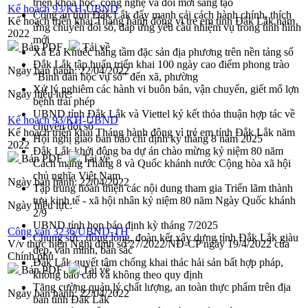
triển khoa học, công nghệ và đổi mới sáng tạo
Kế hoạch 93/KH-UBND
Công an tỉnh Đắk Lắk đẩy mạnh cải cách hành chính, thích
Kế hoạch triển khai Tháng hành động vì trẻ em tỉnh Đắk Lắk năm
ứng chuyển đổi số, đáp ứng yêu cầu nhiệm vụ trong tình hình
2022
mới
Bản PDF
Tải về
Xã Ea Knuếc nâng tầm đặc sản địa phương trên nền tảng số
Đắk Lắk tập huấn triển khai 100 ngày cao điểm phong trào
Ngày ban hành:
22/04/2022
"Bình dân học vụ số" đến xã, phường
Xử lý nghiêm các hành vi buôn bán, vận chuyển, giết mổ lợn
Ngày hiệu lực:
bệnh trái phép
UBND tỉnh Đắk Lắk và Viettel ký kết thỏa thuận hợp tác về
Kế hoạch 93/KH-UBND
chuyển đổi số
Kế hoạch triển khai Tháng hành động vì trẻ em tỉnh Đắk Lắk năm
Hội nghị giao ban báo chí định kỳ tháng 8 năm 2025
2022
Đắk Lắk khởi động ba dự án chào mừng kỷ niệm 80 năm
Bản PDF
Tải về
Cách mạng Tháng 8 và Quốc khánh nước Cộng hòa xã hội
chủ nghĩa Việt Nam
Ngày ban hành:
22/04/2022
Tập trung hoàn thiện các nội dung tham gia Triển lãm thành
tựu kinh tế - xã hội nhân kỷ niệm 80 năm Ngày Quốc khánh
Ngày hiệu lực:
2/9
UBND tỉnh họp báo định kỳ tháng 7/2025
Công văn 3236/UBND-TH
Chung sức, đồng lòng, đoàn kết xây dựng tỉnh Đắk Lắk giàu
V/v thực hiện Nghị định số 27/2022/NĐ-CP ngày 19/4/2022 của
đẹp, văn minh, bản sắc
Chính phủ
Đắk Lắk quyết tâm chống khai thác hải sản bất hợp pháp,
Bản PDF
Tải về
không báo cáo và không theo quy định
Tăng cường quản lý chất lượng, an toàn thực phẩm trên địa
Ngày ban hành:
22/04/2022
bàn tỉnh Đắk Lắk