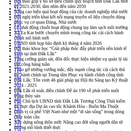
Hội thảo góp ý hồ sơ điều chỉnh quy hoạch tỉnh Đắk Lắk thời
130
kỳ 2021-2030, tầm nhìn đến năm 2050
131
Nâng cao hiệu quả hoạt động của các doanh nghiệp nhà nước
132
Hội nghị triển khai kết nối mạng truyền số liệu chuyên dùng
133
phục vụ cơ quan Đảng, Nhà nước
134
Lễ phát động chuỗi hoạt động chung tay làm sạch môi trường
135
Xã Ea Kar bước chuyển mình trong công tác cải cách hành
136
chính mô hình mới
137
UBND tỉnh họp báo định kỳ tháng 4 năm 2026
138
Hội thảo khoa học “Giải pháp thúc đẩy phát triển nền kinh tế
139
xanh tại tỉnh Đắk Lắk”
140
Tăng cường giám sát, đôn đốc thực hiện nhiệm vụ quản lý tài
141
sản công hàng tuần
142
Tháo gỡ những vướng mắc, đẩy mạnh công tác cải cách thủ
143
tục hành chính tại Trung tâm Phục vụ hành chính công tỉnh
144
Đắk Lắk: Tôn vinh 46 giải pháp tại Hội thi Sáng tạo Kỹ thuật
145
2024 - 2025
146
Đắk Lắk rà soát, điều chỉnh Đề án 190 về phát triển nuôi
147
trồng thủy sản
148
Phó Chủ tịch UBND tỉnh Đắk Lắk Trương Công Thái kiểm
149
tra thực địa Dự án cao tốc Khánh Hòa - Buôn Ma Thuột
150
Định vị cà phê Việt Nam như một “di sản sống” trong dòng
151
chảy toàn cầu
152
Xây dựng nông thôn mới: Nâng cao đời sống người dân từ
153
những mô hình thiết thực
154