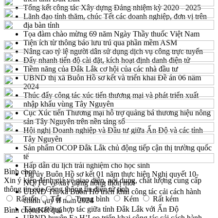
Tổng kết công tác Xây dựng Đảng nhiệm kỳ 2020 - 2025
Lãnh đạo tỉnh thăm, chúc Tết các doanh nghiệp, đơn vị trên
địa bàn tỉnh
Tọa đàm chào mừng 69 năm Ngày Thầy thuốc Việt Nam
Tiện ích từ thông báo lưu trú qua phần mềm ASM
Nâng cao tỷ lệ người dân sử dụng dịch vụ công trực tuyến
Đẩy nhanh tiến độ cài đặt, kích hoạt định danh điện tử
Tiềm năng của Đắk Lắk cơ hội của các nhà đầu tư
UBND thị xã Buôn Hồ sơ kết và triển khai Đề án 06 năm
2024
Thúc đẩy công tác xúc tiến thương mại và phát triển xuất
nhập khẩu vùng Tây Nguyên
Cục Xúc tiến Thương mại hỗ trợ quảng bá thương hiệu nông
sản Tây Nguyên trên nền tảng số
Hội nghị Doanh nghiệp và Đầu tư giữa Ấn Độ và các tỉnh
Tây Nguyên
Sản phẩm OCOP Đắk Lắk chủ động tiếp cận thị trường quốc
tế
Hấp dẫn du lịch trải nghiệm cho học sinh
Bình chọn
Thị ủy Buôn Hồ sơ kết 01 năm thực hiện Nghị quyết 10-
Xin ý kiến đánh giá về giao diện, nội dung, chất lượng cung cấp
NQ/TU về xây dựng nông thôn mới
thông tin của Cổng thông tin điện tử tỉnh
UBND Thị xã Buôn Hồ triển khai công tác cải cách hành
Rất tốt
Tốt
Trung bình
Kém
Rất kém
chính quý II năm 2024
Tăng cường hợp tác giữa tỉnh Đắk Lắk với Ấn Độ
Bình chọn
Kết quả
UBND huyện Ea H’Leo triển khai công tác cải cách hành