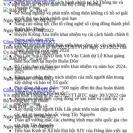
Kiểm tra công tác cải cách hành chính tại Sở Thông tin và
V/v triển khai các Quyết định của Bộ Công Thương
Truyền thông
Bản PDF
Tải về
Sở Nông nghiệp và phát triển nông thôn không có hồ sơ giải
quyết thủ tục hành chính quá hạn
Ngày ban hành:
07/04/2022
Nâng cao năng lực cho tổ công nghệ số cộng đồng thành phố
Buôn Ma Thuột
Ngày hiệu lực:
07/04/2022
Huyện Krông Ana triển khai nhiệm vụ cải cách hành chính 6
tháng cuối năm 2024
Công văn 2676/UBND-KT
UBND huyện Krông Búk triển khai công tác cải cách hành
Triển khai Nghị quyết số 18/2022/UBTVQH ngày 23/3/2022 của
chính 6 tháng cuối năm 2024
Ủy ban Thường vụ Quốc hội
Phó Chủ tịch UBND tỉnh Võ Văn Cảnh dự Lễ Khai giảng
Bản PDF
Tải về
năm học mới tại huyện Buôn Đôn
Bộ Giáo dục và Đào tạo triển khai nhiệm vụ năm học 2024-
Ngày ban hành:
07/04/2022
2025
Nâng cao nhận thức, trách nhiệm của mỗi người dân trong
Ngày hiệu lực:
07/04/2022
xây dựng và bảo vệ Tổ quốc
Phát động đợt cao điểm “500 ngày đêm thi đua hoàn thành
Công văn 2675/UBND-KT
3.000 km đường bộ cao tốc”
V/v triển khai Thông tư số 22/2022/TT-BTC ngày 30/3/2022 của
Nâng cao nhận thức cộng đồng về sản xuất và canh tác cà
Bộ trưởng Bộ Tài chính
phê bền vững
Bản PDF
Tải về
Xây dựng con người Đắk Lắk phát triển toàn diện gắn với
các giá trị mang bản sắc vùng Tây Nguyên
Ngày ban hành:
07/04/2022
Tháo gỡ vướng mắc các chương trình mục tiêu quốc gia cho
các tỉnh Tây Nguyên
Ngày hiệu lực:
07/04/2022
Tiểu ban Kinh tế-Xã hội Đại hội XIV của Đảng làm việc tại