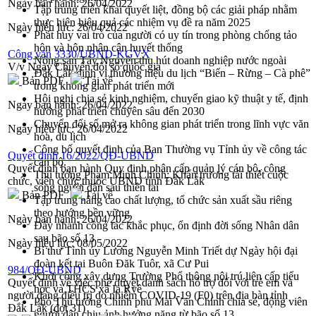
Ngày ban hành:
26/04/2022
Tập trung triển khai quyết liệt, đồng bộ các giải pháp nhằm
thực hiện hiệu quả các nhiệm vụ đề ra năm 2025
Ngày hiệu lực:
26/04/2022
Phát huy vai trò của người có uy tín trong phòng chống tảo
hôn và hôn nhân cận huyết thống
Công văn 3330/UBND-KGVX
Nông sản Tây Nguyên thu hút doanh nghiệp nước ngoài
V/v Ngày Chuyển đổi số quốc gia
Đắk Lắk định vị thương hiệu du lịch “Biển – Rừng – Cà phê”
Bản PDF
Tải về
trong không gian phát triển mới
Hội nghị chia sẻ kinh nghiệm, chuyển giao kỹ thuật y tế, định
Ngày ban hành:
26/04/2022
hướng phát triển chuyên sâu đến 2030
Chuyển đổi số mở ra không gian phát triển trong lĩnh vực văn
Ngày hiệu lực:
26/04/2022
hóa, du lịch
Công bố quyết định của Ban Thường vụ Tỉnh ủy về công tác
Quyết định 16/2022/QĐ-UBND
cán bộ.
Quyết định ban hành Quy định phân cấp quản lý cán bộ, công
Thủ tướng Phạm Minh Chính: Khẩn trương tái thiết cuộc
chức, viên chức thuộc UBND tỉnh Đắk Lắk
sống người dân sau thiên tai
Bản PDF
Tải về
Tập trung nâng cao chất lượng, tổ chức sản xuất sầu riêng
theo hướng bền vững
Ngày ban hành:
26/04/2022
Đẩy nhanh công tác khắc phục, ổn định đời sống Nhân dân
sau bão số 13
Ngày hiệu lực:
08/05/2022
Bí thư Tỉnh ủy Lương Nguyễn Minh Triết dự Ngày hội đại
đoàn kết tại Buôn Đăk Tuôr, xã Cư Pui
984/QĐ-UBND
Khởi công xây dựng Trường Phổ thông nội trú liên cấp tiểu
Quyết định về việc phê duyệt danh sách hỗ trợ đối với trẻ em và
học và THCS xã Ia Rvê
người đang điều trị do nhiễm COVID-19 (F0) trên địa bàn tỉnh
Phó Thủ tướng Chính phủ Mai Văn Chính chia sẻ, động viên
Đắk Lắk (đợt 31)
người dân chịu ảnh hưởng nặng từ bão số 13