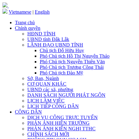
Vietnamese
|
English
Trang chủ
Chính quyền
HĐND TỈNH
UBND tỉnh Đắk Lắk
LÃNH ĐẠO UBND TỈNH
Chủ tịch Đỗ Hữu Huy
Phó Chủ tịch Hồ Thị Nguyên Thảo
Phó Chủ tịch Nguyễn Thiên Văn
Phó Chủ tịch Trương Công Thái
Phó Chủ tịch Đào Mỹ
Sở, Ban, Ngành
CƠ QUAN KHÁC
UBND các xã, phường
DANH SÁCH NGƯỜI PHÁT NGÔN
LỊCH LÀM VIỆC
LỊCH TIẾP CÔNG DÂN
CÔNG DÂN
DỊCH VỤ CÔNG TRỰC TUYẾN
PHẢN ÁNH HIỆN TRƯỜNG
PHẢN ÁNH KIẾN NGHỊ TTHC
CHÍNH SÁCH MỚI