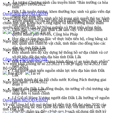
Ấn tượng Chương trình cầu truyền hình “Bản trường ca hòa
Ngày hiệu lực:
18/04/2022
bình”
Đắk Lắk tuyên dương, khen thưởng học sinh và giáo viên đạt
Quyết định 895/QĐ-UBND
thành tích xuất sắc
Quyết định ban hành quy trình nội bộ trong giải quyết thủ tục hành
Tuyên dương 55 cán bộ phụ trách tài năng, tiêu biểu của khu
chính lĩnh vực Khoa học Công nghệ và Môi trường thuộc thẩm
vực phía Nam
quyền giải quyết của Sở Nông nghiệp và Phát triển nông thôn
Lãnh đạo UBND tỉnh Đắk Lắk làm việc với Đoàn chính
Bản PDF
Tải về
quyền thành phố Nevers, Cộng hòa Pháp
Học tập và làm theo Bác về thực hiện tiến bộ, công bằng xã
Ngày ban hành:
14/04/2022
hội; quan tâm chăm lo vật chất, tinh thần cho đồng bào các
dân tộc tỉnh Đắk Lắk
Ngày hiệu lực:
14/04/2022
Đẩy nhanh tiến độ xây dựng hệ thống hồ sơ địa chính và cơ
sở dữ liệu đất đai trên địa bàn tỉnh Đắk Lắk
Công văn 2920/UBND-TH
Đắk Lắk triển khai “Tháng hành động vì an toàn thực phẩm”
V/v triển khai Thông tư số 22/2022/TT-BQP ngày 02/4/2022 của
năm 2025
Bộ Quốc phòng
Chú trọng phát triển nguồn nhân lực trên địa bàn tỉnh Đắk
Bản PDF
Tải về
Lắk
Khánh thành dự án Hồ chứa nước Krông Pách thượng giai
Ngày ban hành:
14/04/2022
đoạn 1
Người dân Đắk Lắk đồng thuận, tin tưởng về chủ trương sáp
Ngày hiệu lực:
14/04/2022
nhập đơn vị hành chính
Lễ Giỗ tổ Hùng Vương người dân Đắk Lắk hướng về nguồn
Quyết định 882/QĐ-UBND
cội
Về việc công bố kết quả thống kê diện tích đất đai năm 2020 của
Đoàn công tác của Quốc hội làm việc với tỉnh Đắk Lắk về
tỉnh Đắk Lắk
công tác thẩm tra điều chỉnh quy hoạch sử dụng đất thời kỳ