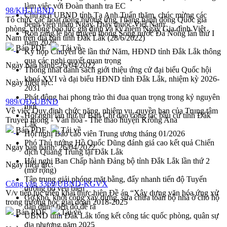
làm việc với Đoàn thanh tra EC
98/KH-UBND
Chủ tịch UBND tỉnh Tạ Anh Tuấn thăm, chúc mừng các
Tổ chức các hoạt động hưởng ứng Tháng hành động Quốc gia
bệnh viện nhân Ngày Thầy thuốc Việt Nam
phòng, chống bạo lực gia đình và kỷ niệm Ngày Gia đình Việt
Rộn ràng lễ hội truyền thống Sông nước Đà Nông lần thứ I
Nam trên địa bàn tỉnh Đắk Lắk (28/6/2022)
năm 2026
Bản PDF
Tải về
Kỳ họp Chuyên đề lần thứ Năm, HĐND tỉnh Đắk Lắk thông
qua các nghị quyết quan trọng
Ngày ban hành:
26/04/2022
Thống nhất danh sách giới thiệu ứng cử đại biểu Quốc hội
khoá XVI và đại biểu HĐND tỉnh Đắk Lắk, nhiệm kỳ 2026-
Ngày hiệu lực:
2031
Phát động hai phong trào thi đua quan trọng trong kỷ nguyên
989/QĐ-UBND
mới
Về việc Quy định chức năng, nhiệm vụ, quyền hạn của Trung tâm
Hội nghị lần thứ tư Ban Chỉ đạo công tác bầu cử tỉnh Đắk
Truyền thông - Văn hóa - Thể thao huyện Krông Ana
Lắk
Bản PDF
Tải về
Hội nghị Báo cáo viên Trung ương tháng 01/2026
Phó Thủ tướng Hồ Quốc Dũng đánh giá cao kết quả Chiến
Ngày ban hành:
26/04/2022
dịch Quang Trung tại Đắk Lắk
Hội nghị Ban Chấp hành Đảng bộ tỉnh Đắk Lắk lần thứ 2
Ngày hiệu lực:
(mở rộng)
Tập trung giải phóng mặt bằng, đẩy nhanh tiến độ Tuyến
Công văn 3369/UBND-KGVX
đường bộ ven biển
V/v tiếp tục triển khai thực hiện Đề án “Xây dựng văn hóa ứng xử
Gỡ khó, khởi công xây dựng, sửa chữa toàn bộ nhà ở cho hộ
trong trường học giai đoạn 2018-2025
dân đúng tiến độ đề ra
Bản PDF
Tải về
UBND tỉnh Đắk Lắk tổng kết công tác quốc phòng, quân sự
địa phương năm 2025