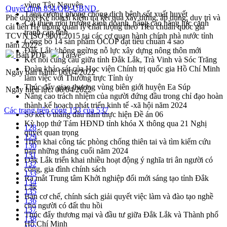
vùng Tây Nguyên
Quyết định 834/QĐ-UBND
Tăng cường phòng chống dịch bệnh sốt xuất huyết
Phê duyệt Kế hoạch kiểm tra kết quả xây dựng, áp dụng, duy trì và
Cải thiện môi trường kinh doanh, nâng cao năng lực cạnh
cải tiến Hệ thống quản lý chất lượng theo Tiêu chuẩn quốc gia
tranh cấp tỉnh
TCVN ISO 9001:2015 tại các cơ quan hành chính nhà nước tỉnh
Công bố 14 sản phẩm OCOP đạt tiêu chuẩn 4 sao
năm 2022
Đắk Lắk không ngừng nỗ lực xây dựng nông thôn mới
Bản PDF
Tải về
Kết nối cung cầu giữa tỉnh Đắk Lắk, Trà Vinh và Sóc Trăng
Đoàn khảo sát của Học viện Chính trị quốc gia Hồ Chí Minh
Ngày ban hành:
06/04/2022
làm việc với Thường trực Tỉnh ủy
Thúc đẩy giao thương vùng biên giới huyện Ea Súp
Ngày hiệu lực:
06/04/2022
Nâng cao trách nhiệm của người đứng đầu trong chỉ đạo hoàn
thành kế hoạch phát triển kinh tế -xã hội năm 2024
Các trang trên cổng 153 của 537
Sơ kết 6 tháng đầu năm thực hiện Đề án 06
Kỳ họp thứ Tám HĐND tỉnh khóa X thông qua 21 Nghị
128
quyết quan trọng
129
Triển khai công tác phòng chống thiên tai và tìm kiếm cứu
130
nạn những tháng cuối năm 2024
131
Đắk Lắk triển khai nhiều hoạt động ý nghĩa tri ân người có
132
công, gia đình chính sách
133
Ra mắt Trung tâm Khởi nghiệp đổi mới sáng tạo tỉnh Đắk
134
Lắk
135
Bàn cơ chế, chính sách giải quyết việc làm và đào tạo nghề
136
cho người có đất thu hồi
137
Thúc đẩy thương mại và đầu tư giữa Đắk Lắk và Thành phố
138
Hồ Chí Minh