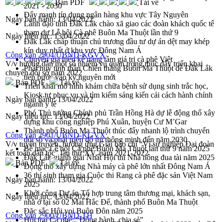
Bản PDF
Tải về
2021 - 2030
Đẩy mạnh tín dụng ngân hàng khu vực Tây Nguyên
Ngày ban hành:
13/04/2022
Lãnh đạo tỉnh Đắk Lắk chào xã giao các đoàn khách quốc tế
tham dự Lễ hội Cà phê Buôn Ma Thuột lần thứ 9
Ngày hiệu lực:
13/04/2022
Đắk Lắk chấp thuận chủ trương đầu tư dự án dệt may khép
kín duy nhất ở khu vực Đông Nam Á
Công văn 2904/UBND-KGVX
Chuyên gia hiến kế nâng tầm giá trị cà phê Việt
V/v hướng dẫn một số nhiệm vụ quan trọng thúc đẩy triển khai
Phát huy tinh thần Chiến thắng Buôn Ma Thuột để Đắk Lắk
chuyển đổi số năm 2022
tiến bước vào kỷ nguyên mới
Bản PDF
Tải về
Triển khai mô hình khám chữa bệnh sử dụng sinh trắc học,
Kiosk tự phục vụ và tìm kiếm sáng kiến cải cách hành chính
Ngày ban hành:
13/04/2022
ngành y tế
Phó Thủ tướng Chính phủ Trần Hồng Hà dự lễ động thổ xây
Ngày hiệu lực:
13/04/2022
dựng khu công nghiệp Phú Xuân, huyện Cư M’Gar
Thành phố Buôn Ma Thuột thúc đẩy nhanh lộ trình chuyển
Công văn 2901/UBND-KGVX
đổi số và phát triển đô thị thông minh đến năm 2030
V/v tuyên truyền, hưởng ứng Giải báo chí “Vì sự nghiệp Đại đoàn
Bế mạc Lễ hội Cà phê Buôn Ma Thuột lần thứ 9 năm 2025
kết toàn dân tộc” lần thứ XV, năm 2021-2022
Đắk Lắk giành giải Nhất Hội thi Nhà nông đua tài năm 2025
Bản PDF
Tải về
Động thổ xây dựng Nhà máy cà phê lớn nhất Đông Nam Á
36 thí sinh tham gia Cuộc thi Rang cà phê đặc sản Việt Nam
Ngày ban hành:
13/04/2022
2025
Khởi công Dự án Tổ hợp trung tâm thương mại, khách sạn,
Ngày hiệu lực:
13/04/2022
nhà ở tại số 02 Mai Hắc Đế, thành phố Buôn Ma Thuột
Đặc sắc Hội voi Buôn Đôn năm 2025
Công văn 2900/UBND-TH
Hội trại Cà phê: “Đồng hành, chia sẻ”