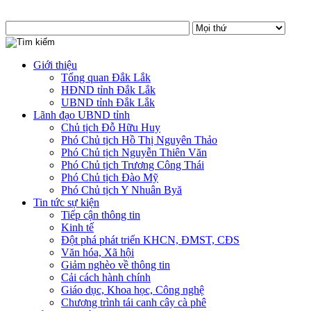
Giới thiệu
Tổng quan Đắk Lắk
HĐND tỉnh Đắk Lắk
UBND tỉnh Đắk Lắk
Lãnh đạo UBND tỉnh
Chủ tịch Đỗ Hữu Huy
Phó Chủ tịch Hồ Thị Nguyên Thảo
Phó Chủ tịch Nguyễn Thiên Văn
Phó Chủ tịch Trương Công Thái
Phó Chủ tịch Đào Mỹ
Phó Chủ tịch Y Nhuân Byă
Tin tức sự kiện
Tiếp cận thông tin
Kinh tế
Đột phá phát triển KHCN, ĐMST, CĐS
Văn hóa, Xã hội
Giảm nghèo về thông tin
Cải cách hành chính
Giáo dục, Khoa học, Công nghệ
Chương trình tái canh cây cà phê