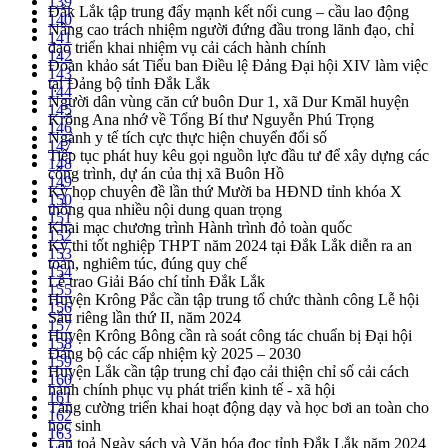
139
Đắk Lắk tập trung đẩy mạnh kết nối cung – cầu lao động
140
Nâng cao trách nhiệm người đứng đầu trong lãnh đạo, chỉ
141
đạo triển khai nhiệm vụ cải cách hành chính
142
Đoàn khảo sát Tiểu ban Điều lệ Đảng Đại hội XIV làm việc
143
tại Đảng bộ tỉnh Đắk Lắk
144
Người dân vùng căn cứ buôn Dur 1, xã Dur Kmăl huyện
145
Krông Ana nhớ về Tổng Bí thư Nguyễn Phú Trọng
146
Ngành y tế tích cực thực hiện chuyển đổi số
147
Tiếp tục phát huy kêu gọi nguồn lực đầu tư để xây dựng các
148
công trình, dự án của thị xã Buôn Hồ
149
Kỳ họp chuyên đề lần thứ Mười ba HĐND tỉnh khóa X
150
thông qua nhiều nội dung quan trọng
151
Khai mạc chương trình Hành trình đỏ toàn quốc
152
Kỳ thi tốt nghiệp THPT năm 2024 tại Đắk Lắk diễn ra an
153
toàn, nghiêm túc, đúng quy chế
154
Lễ trao Giải Báo chí tỉnh Đắk Lắk
155
Huyện Krông Pắc cần tập trung tổ chức thành công Lễ hội
156
Sầu riêng lần thứ II, năm 2024
157
Huyện Krông Bông cần rà soát công tác chuẩn bị Đại hội
158
Đảng bộ các cấp nhiệm kỳ 2025 – 2030
159
Huyện Lắk cần tập trung chỉ đạo cải thiện chỉ số cải cách
160
hành chính phục vụ phát triển kinh tế - xã hội
161
Tăng cường triển khai hoạt động dạy và học bơi an toàn cho
162
học sinh
163
Lan toả Ngày sách và Văn hóa đọc tỉnh Đắk Lắk năm 2024