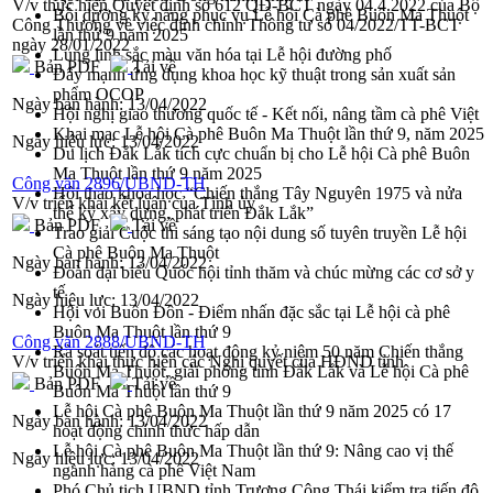
V/v thực hiện Quyết định số 612 QĐ-BCT ngày 04.4.2022 của Bộ
Bồi dưỡng kỹ năng phục vụ Lễ hội Cà phê Buôn Ma Thuột
Công Thương về việc đính chính Thông tư số 04/2022/TT-BCT
lần thứ 9 năm 2025
ngày 28/01/2022
Lung linh sắc màu văn hóa tại Lễ hội đường phố
Bản PDF
Tải về
Đẩy mạnh ứng dụng khoa học kỹ thuật trong sản xuất sản
phẩm OCOP
Ngày ban hành:
13/04/2022
Hội nghị giao thương quốc tế - Kết nối, nâng tầm cà phê Việt
Khai mạc Lễ hội Cà phê Buôn Ma Thuột lần thứ 9, năm 2025
Ngày hiệu lực:
13/04/2022
Du lịch Đắk Lắk tích cực chuẩn bị cho Lễ hội Cà phê Buôn
Ma Thuột lần thứ 9 năm 2025
Công văn 2896/UBND-TH
Hội thảo khoa học “Chiến thắng Tây Nguyên 1975 và nửa
V/v triển khai kết luận của Tỉnh ủy
thế kỷ xây dựng, phát triển Đắk Lắk”
Bản PDF
Tải về
Trao giải Cuộc thi sáng tạo nội dung số tuyên truyền Lễ hội
Cà phê Buôn Ma Thuột
Ngày ban hành:
13/04/2022
Đoàn đại biểu Quốc hội tỉnh thăm và chúc mừng các cơ sở y
tế
Ngày hiệu lực:
13/04/2022
Hội voi Buôn Đôn - Điểm nhấn đặc sắc tại Lễ hội cà phê
Buôn Ma Thuột lần thứ 9
Công văn 2888/UBND-TH
Rà soát tiến độ các hoạt động kỷ niệm 50 năm Chiến thắng
V/v triển khai thực hiện các Nghị quyết của HĐND tỉnh
Buôn Ma Thuột, giải phóng tỉnh Đắk Lắk và Lễ hội Cà phê
Bản PDF
Tải về
Buôn Ma Thuột lần thứ 9
Lễ hội Cà phê Buôn Ma Thuột lần thứ 9 năm 2025 có 17
Ngày ban hành:
13/04/2022
hoạt động chính thức hấp dẫn
Lễ hội Cà phê Buôn Ma Thuột lần thứ 9: Nâng cao vị thế
Ngày hiệu lực:
13/04/2022
ngành hàng cà phê Việt Nam
Phó Chủ tịch UBND tỉnh Trương Công Thái kiểm tra tiến độ