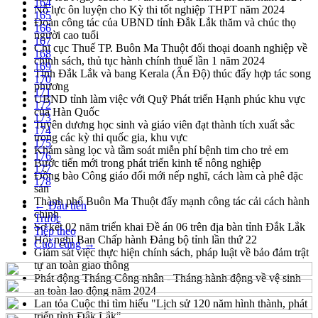
164
Nỗ lực ôn luyện cho Kỳ thi tốt nghiệp THPT năm 2024
165
Đoàn công tác của UBND tỉnh Đắk Lắk thăm và chúc thọ
166
người cao tuổi
167
Chi cục Thuế TP. Buôn Ma Thuột đối thoại doanh nghiệp về
168
chính sách, thủ tục hành chính thuế lần 1 năm 2024
169
Tỉnh Đắk Lắk và bang Kerala (Ấn Độ) thúc đẩy hợp tác song
170
phương
171
UBND tỉnh làm việc với Quỹ Phát triển Hạnh phúc khu vực
172
của Hàn Quốc
173
Tuyên dương học sinh và giáo viên đạt thành tích xuất sắc
174
trong các kỳ thi quốc gia, khu vực
175
Khám sàng lọc và tầm soát miễn phí bệnh tim cho trẻ em
176
Bước tiến mới trong phát triển kinh tế nông nghiệp
177
Đồng bào Công giáo đổi mới nếp nghĩ, cách làm cà phê đặc
178
sản
Thành phố Buôn Ma Thuột đẩy mạnh công tác cải cách hành
← Đầu tiên
chính
Trước
Sơ kết 02 năm triển khai Đề án 06 trên địa bàn tỉnh Đắk Lắk
Tiếp theo
Hội nghị Ban Chấp hành Đảng bộ tỉnh lần thứ 22
Cuối cùng →
Giám sát việc thực hiện chính sách, pháp luật về bảo đảm trật
tự an toàn giao thông
Phát động Tháng Công nhân - Tháng hành động về vệ sinh
an toàn lao động năm 2024
Lan tỏa Cuộc thi tìm hiểu "Lịch sử 120 năm hình thành, phát
triển tỉnh Đắk Lắk"