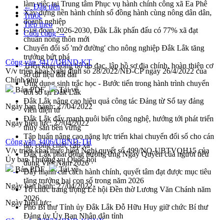
làm việc tại Trung tâm Phục vụ hành chính công xã Ea Phê
← Đầu tiên
Xây dựng nền hành chính số đồng hành cùng nông dân dân,
Trước
doanh nghiệp
Tiếp theo
Giai đoạn 2026-2030, Đắk Lắk phấn đấu có 77% xã đạt
Cuối cùng →
chuẩn nông thôn mới
Chuyển đổi số 'mở đường' cho nông nghiệp Đắk Lắk tăng
trưởng bứt phá
Công văn 3417/UBND-KT
Triển khai đồng bộ đo đạc, lập hồ sơ địa chính, hoàn thiện cơ
V/v triển khai Nghị định số 28/2022/NĐ-CP ngày 26/4/2022 của
sở dữ liệu đất đai
Chính phủ
Ứng dụng sinh trắc học - Bước tiến trong hành trình chuyển
Bản PDF
Tải về
đổi số tại Đắk Lắk
Đắk Lắk nâng cao hiệu quả công tác Đảng từ Sổ tay đảng
Ngày ban hành:
27/04/2022
viên điện tử
Đắk Lắk đẩy mạnh nuôi biển công nghệ, hướng tới phát triển
Ngày hiệu lực:
27/04/2022
thủy sản bền vững
Tập huấn nâng cao năng lực triển khai chuyển đổi số cho cán
Công văn 3406/UBND-TH
bộ, công chức cấp xã
V/v triển khai thực hiện Nghị quyết số 499/NQ-UBTVQH15 của
Đắk Lắk phát động hưởng ứng Ngày Quyền của người tiêu
Ủy ban Thường vụ Quốc hội
dùng Việt Nam 2026
Bản PDF
Tải về
Đẩy mạnh cải cách hành chính, quyết tâm đạt được mục tiêu
tăng trưởng hai con số trong năm 2026
Ngày ban hành:
27/04/2022
Tổ chức trang trọng Lễ hội Đền thờ Lương Văn Chánh năm
2026
Ngày hiệu lực:
Phó Bí thư Tỉnh ủy Đắk Lắk Đỗ Hữu Huy giữ chức Bí thư
Đảng ủy Ủy Ban Nhân dân tỉnh