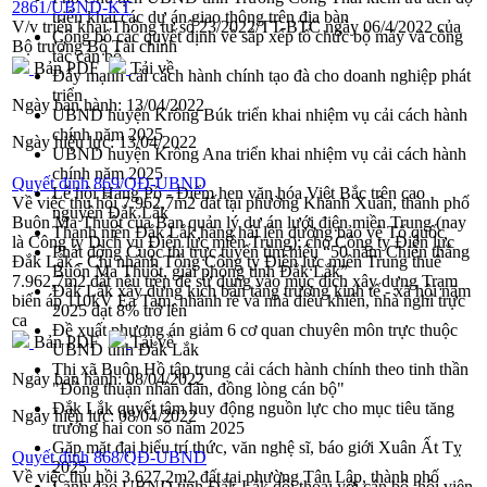
2861/UBND-KT
triển khai các dự án giao thông trên địa bàn
V/v triển khai Thông tư số 23/2022/TT-BTC ngày 06/4/2022 của
Công bố các quyết định về sắp xếp tổ chức bộ máy và công
Bộ trưởng Bộ Tài chính
tác cán bộ
Bản PDF
Tải về
Đẩy mạnh cải cách hành chính tạo đà cho doanh nghiệp phát
triển
Ngày ban hành:
13/04/2022
UBND huyện Krông Búk triển khai nhiệm vụ cải cách hành
chính năm 2025
Ngày hiệu lực:
13/04/2022
UBND huyện Krông Ana triển khai nhiệm vụ cải cách hành
chính năm 2025
Quyết định 869/QĐ-UBND
Lễ hội Hảng Pồ - Điểm hẹn văn hóa Việt Bắc trên cao
Về việc thu hồi 7.962,7m2 đất tại phường Khánh Xuân, thành phố
nguyên Đắk Lắk
Buôn Ma Thuột của Ban quản lý dự án lưới điện miền Trung (nay
Thanh niên Đắk Lắk hăng hái lên đường bảo vệ Tổ quốc
là Công ty Dịch vụ Điện lực miền Trung); cho Công ty Điện lực
Phát động Cuộc thi trực tuyến tìm hiểu “50 năm Chiến thắng
Đắk Lắk - Chi nhánh Tổng Công ty Điện lực miền Trung thuê
Buôn Ma Thuột, giải phóng tỉnh Đắk Lắk”
7.962,7m2 đất nêu trên để sử dụng vào mục đích xây dựng Trạm
Đắk Lắk xây dựng kịch bản tăng trưởng kinh tế - xã hội năm
biến áp 110kV Ea Tam, nhánh rẽ và nhà điều khiển, nhà nghỉ trực
2025 đạt 8% trở lên
ca
Đề xuất phương án giảm 6 cơ quan chuyên môn trực thuộc
Bản PDF
Tải về
UBND tỉnh Đắk Lắk
Thị xã Buôn Hồ tập trung cải cách hành chính theo tinh thần
Ngày ban hành:
08/04/2022
"Đồng thuận nhân dân, đồng lòng cán bộ"
Đắk Lắk quyết tâm huy động nguồn lực cho mục tiêu tăng
Ngày hiệu lực:
08/04/2022
trưởng hai con số năm 2025
Gặp mặt đại biểu trí thức, văn nghệ sĩ, báo giới Xuân Ất Tỵ
Quyết định 868/QĐ-UBND
2025
Về việc thu hồi 3.627,2m2 đất tại phường Tân Lập, thành phố
Lãnh đạo UBND tỉnh Đắk Lắk đối thoại với cán bộ, hội viên,