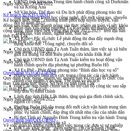
UBND tỉnh kiểm tra Trung tâm hành chính công xã Durkmăn
Ngày hiệu lực:
25/04/2022
và xã Krông Ana
Sở Văn hóa, Thể thao và Du lịch phát động phong trào thi
Kế hoạch 92/KH-UBND
đua ứng dụng khoa học công nghệ, đổi mới sáng tạo, chuyển
Kế hoạch thực hiện " chương trình phối hợp tuyên truyền, vận
đổi số năm 2025
động sản xuất, kinh doanh nông sản thực phẩm an toàn vì sức khỏa
Phấn đấu xây dựng phường Ea Kao sớm trở thành điểm đến
cộng đồng, phát triển bền vững giai đoạn 2022-2025" trên địa bàn
“Hiện đại, văn minh, nghĩa tình, bản sắc”
tỉnh Đắk Lắk
Xã Krông Pắc tổ chức Lễ phát động thi đua đẩy mạnh ứng
Bản PDF
Tải về
dụng khoa học - công nghệ, chuyển đổi số
Chủ tịch UBND tỉnh Tạ Anh Tuấn thăm, làm việc tại xã biên
Ngày ban hành:
21/04/2022
giới Ea Bung và đồn Biên phòng cửa khẩu Đắk Ruê
Chủ tịch UBND tỉnh Tạ Anh Tuấn kiểm tra hoạt động vận
Ngày hiệu lực:
hành chính quyền địa phương tại phường Buôn Hồ
Xã Ea Phê - Phát động phong trào “Bình dân học vụ số”
Quyết định 953/QĐ-UBND
Nhiều chuyển biến tích cực trong công tác cải cách hành
Quy định chức năng, nhiệm vụ, quyền hạn và cơ cấu tổ chức của
chính của ngành Văn hóa, Thể thao và du lịch
Ban Tôn giáo trực thuộc Sở Nội vụ tỉnh Đắk Lắk
Đắk Lắk ban hành chính sách hỗ trợ cán bộ công tác sau sắp
Bản PDF
Tải về
xếp đơn vị hành chính
Lãnh đạo tỉnh Đắk Lắk thăm, tặng quà gia đình chính sách,
Ngày ban hành:
20/04/2022
người có công
Phường Buôn Hồ tập trung đổi mới cách vận hành trung tâm
Ngày hiệu lực:
20/04/2022
phục vụ hành chính, đáp ứng tốt nhất nhu cầu của nhân dân
Bí thư Tỉnh uỷ Nguyễn Đình Trung kiểm tra vận hành Trung
Quyết định 940/QĐ-UBND
tâm hành chính công cấp xã
Về việc giao số lượng người làm việc trong các đơn vị sự nghiệp
Đắk Lắk khắc phục "điểm nghẽn" cải cách hành chính,
công lập, biên chế hội đặc thù và hợp đồng lao động theo Nghị