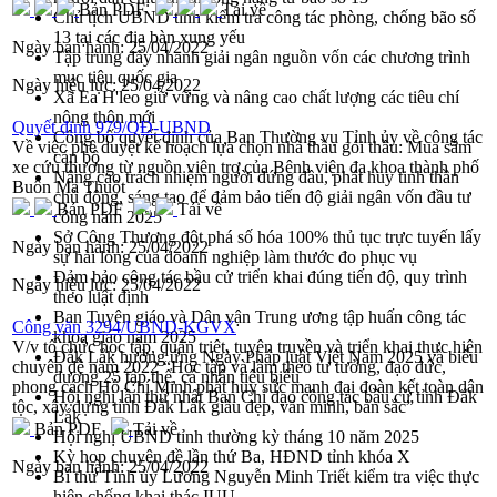
Bản PDF
Tải về
Chủ tịch UBND tỉnh kiểm tra công tác phòng, chống bão số
13 tại các địa bàn xung yếu
Ngày ban hành:
25/04/2022
Tập trung đẩy nhanh giải ngân nguồn vốn các chương trình
mục tiêu quốc gia
Ngày hiệu lực:
25/04/2022
Xã Ea H'leo giữ vững và nâng cao chất lượng các tiêu chí
nông thôn mới
Quyết định 979/QĐ-UBND
Công bố quyết định của Ban Thường vụ Tỉnh ủy về công tác
Về việc phê duyệt kế hoạch lựa chọn nhà thầu gói thầu: Mua sắm
cán bộ
xe cứu thương từ nguồn viện trợ của Bệnh viện đa khoa thành phố
Nâng cao trách nhiệm người đứng đầu, phát huy tinh thần
Buôn Ma Thuột
chủ động, sáng tạo để đảm bảo tiến độ giải ngân vốn đầu tư
Bản PDF
Tải về
công năm 2025
Sở Công Thương đột phá số hóa 100% thủ tục trực tuyến lấy
Ngày ban hành:
25/04/2022
sự hài lòng của doanh nghiệp làm thước đo phục vụ
Đảm bảo công tác bầu cử triển khai đúng tiến độ, quy trình
Ngày hiệu lực:
25/04/2022
theo luật định
Ban Tuyên giáo và Dân vận Trung ương tập huấn công tác
Công văn 3294/UBND-KGVX
khoa giáo năm 2025
V/v tổ chức học tập, quán triệt, tuyên truyền và triển khai thực hiện
Đắk Lắk hưởng ứng Ngày Pháp luật Việt Nam 2025 và biểu
chuyên đề năm 2022 “Học tập và làm theo tư tưởng, đạo đức,
dương 25 tập thể, cá nhân tiêu biểu
phong cách Hồ Chí Minh phát huy sức mạnh đại đoàn kết toàn dân
Hội nghị lần thứ nhất Ban Chỉ đạo công tác bầu cử tỉnh Đắk
tộc, xây dựng tỉnh Đắk Lắk giàu đẹp, văn minh, bản sắc”
Lắk
Bản PDF
Tải về
Hội nghị UBND tỉnh thường kỳ tháng 10 năm 2025
Kỳ họp chuyên đề lần thứ Ba, HĐND tỉnh khóa X
Ngày ban hành:
25/04/2022
Bí thư Tỉnh ủy Lương Nguyễn Minh Triết kiểm tra việc thực
hiện chống khai thác IUU