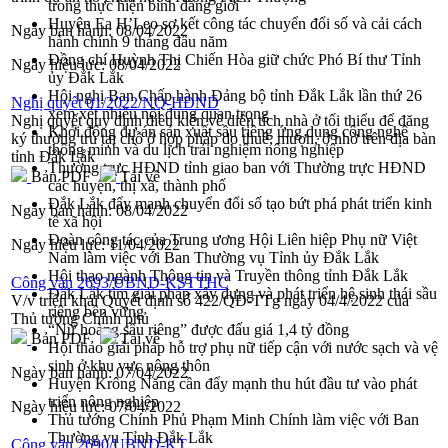
trong thực hiện bình đẳng giới
Huyện Ea H’Leo sơ kết công tác chuyển đổi số và cải cách
Ngày ban hành:
08/04/2022
hành chính 9 tháng đầu năm
Đồng chí Huỳnh Thị Chiến Hòa giữ chức Phó Bí thư Tỉnh
Ngày hiệu lực:
08/04/2022
ủy Đắk Lắk
Hội nghị Ban Chấp hành Đảng bộ tỉnh Đắk Lắk lần thứ 26
Nghị quyết 01/2022/NQ-HĐND
xem xét nhiều nội dung quan trọng
Nghị quyết quy định điều kiện về diện tích nhà ở tối thiểu để đăng
Khởi động dự án sản xuất sầu riêng ứng dụng công nghệ
ký thường trú tại chỗ ở hợp pháp do thuê, mượn, ở nhờ trên địa bàn
thông minh và du lịch trải nghiệm nông nghiệp
tỉnh Đắk Lắk
Thường trực HĐND tỉnh giao ban với Thường trực HĐND
Bản PDF
Tải về
các huyện, thị xã, thành phố
Đắk Lắk đẩy mạnh chuyển đổi số tạo bứt phá phát triển kinh
Ngày ban hành:
08/04/2022
tế xã hội
Đoàn công tác của Trung ương Hội Liên hiệp Phụ nữ Việt
Ngày hiệu lực:
11/04/2022
Nam làm việc với Ban Thường vụ Tỉnh ủy Đắk Lắk
Hội thao ngành Thông tin và Truyền thông tỉnh Đắk Lắk
Công văn 2693/UBND-KSTTHC
Đắk Lắk tìm giải pháp xây dựng và phát triển hệ sinh thái sầu
V/v triển khai Quyết định số 422/QĐ-TTg ngày 04/4/2022 của
riêng bền vững
Thủ tướng Chính phủ
“Nữ hoàng sầu riêng” được đấu giá 1,4 tỷ đồng
Bản PDF
Tải về
Hội thảo giải pháp hỗ trợ phụ nữ tiếp cận với nước sạch và vệ
sinh ở khu vực nông thôn
Ngày ban hành:
07/04/2022
Huyện Krông Năng cần đẩy mạnh thu hút đầu tư vào phát
triển nông nghiệp
Ngày hiệu lực:
07/04/2022
Thủ tướng Chính Phủ Phạm Minh Chính làm việc với Ban
Thường vụ Tỉnh Đắk Lắk
Công văn 2690/UBND-KT