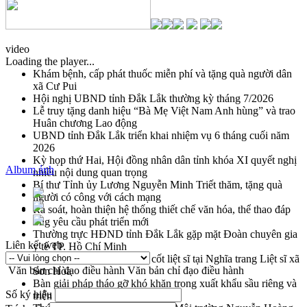
video
Loading the player...
Khám bệnh, cấp phát thuốc miễn phí và tặng quà người dân
xã Cư Pui
Hội nghị UBND tỉnh Đắk Lắk thường kỳ tháng 7/2026
Lễ truy tặng danh hiệu “Bà Mẹ Việt Nam Anh hùng” và trao
Huân chương Lao động
UBND tỉnh Đắk Lắk triển khai nhiệm vụ 6 tháng cuối năm
2026
Kỳ họp thứ Hai, Hội đồng nhân dân tỉnh khóa XI quyết nghị
Album ảnh
nhiều nội dung quan trọng
Bí thư Tỉnh ủy Lương Nguyễn Minh Triết thăm, tặng quà
người có công với cách mạng
Rà soát, hoàn thiện hệ thống thiết chế văn hóa, thể thao đáp
ứng yêu cầu phát triển mới
Thường trực HĐND tỉnh Đắk Lắk gặp mặt Đoàn chuyên gia
Liên kết web
y tế TP. Hồ Chí Minh
Lễ truy điệu và an táng hài cốt liệt sĩ tại Nghĩa trang Liệt sĩ xã
Văn bản chỉ đạo điều hành
Văn bản chỉ đạo điều hành
Sơn Hòa
Bàn giải pháp tháo gỡ khó khăn trong xuất khẩu sầu riêng và
Số ký hiệu
triển khai quy định EUDR