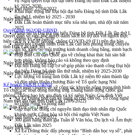
vụ Nghị quyết Đại hội đại biểu Đảng bộ tỉnh Đắk Lắk nhiệm
kỳ 2025-2030
Ngày ban hành:
22/04/2022
Khai mạc trọng thể Đại hội đại biểu Đảng bộ tỉnh Đắk Lắk
lần thứ I, nhiệm kỳ 2025 - 2030
Ngày hiệu lực:
Đắk Lắk hoàn thành mục tiêu xóa nhà tạm, nhà dột nát năm
2025
Quyết định 962/QĐ-UBND
Phiên trù bị Đại hội đại biểu Đảng bộ tỉnh Đắk Lắk lần thứ I,
Quyết định về việc phê duyệt danh sách hỗ trợ đối với người thực
nhiệm kỳ 2025-2030
hiện cách ly y tế để phòng, chống COVID-19 (F1) trên địa bàn
Hiệp hội Doanh nhân Đắk Lắk cần tiên phong trong chuyển
tỉnh Đắk Lắk (đợt 30)
đổi số, kiến tạo môi trường kinh doanh công bằng, minh bạch
Bản PDF
Tải về
Họp Ban Chỉ đạo Quốc gia về chống khai thác hải sản bất
hợp pháp, không báo cáo và không theo quy định
Ngày ban hành:
22/04/2022
Đại hội Đảng bộ cấp cơ sở góp phần vào thanh công Đại hội
đại biểu Đảng bộ tỉnh lần thứ nhất, nhiệm kỳ 2025-2030
Ngày hiệu lực:
22/04/2022
Lực lượng vũ trang tỉnh Đắk Lắk kỷ niệm 80 năm thành lập
và đón nhận Huân chương Bảo vệ Tổ quốc hạng Nhì
Kế hoạch 94/KH-UBND
Hội nghị chuyên đề về công tác khuyến nông trong tình hình
Tổ chức các hoạt động hưởng ứng Tháng hành động Quốc gia
mới
phòng, chống bạo lực gia đình và kỷ niệm Ngày Gia đình Việt
Xã Ea Drăng phổ cập kỹ năng số cho cán bộ, Tổ công nghệ
Nam trên địa bàn tỉnh Đắk Lắk (28/6/2022)
số cộng đồng và nông dân
Bản PDF
Tải về
Gặp mặt các đồng chí nguyên lãnh đạo tỉnh nhân dịp Quốc
khánh nước Cộng hòa xã hội chủ nghĩa Việt Nam
Ngày ban hành:
22/04/2022
300 gian hàng tham gia Tuần lễ Văn hóa, Du lịch và Ẩm thực
Đắk Lắk năm 2025
Ngày hiệu lực:
Xã Ea Drăng thúc đẩy phong trào “Bình dân học vụ số”, phát