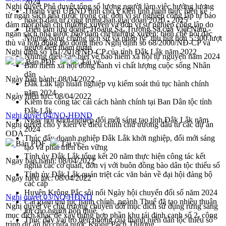
2024
Nghị quyết Phê duyệt tổng số lượng người làm việc hưởng lương
Thành viên UBND tỉnh cho ý kiến tình hình thực hiện kế
từ ngân sách nhà nước trong các đơn vị sự nghiệp công lập tự bảo
hoạch đầu tư công trung hạn giai đoạn 2020 - 2025
đảm một phần chi thường xuyên và đơn vị sự nghiệp công lập do
Triển lãm lưu động “Hoàng Sa, Trường Sa của Việt Nam -
ngân sách nhà nước bảo đảm chi thường xuyên; biên chế hội đặc
Những bằng chứng lịch sử và pháp lý” thu hút hơn 5.300 lượt
thù và hợp đồng lao động theo Nghị định số 68/2000/NĐ-CP và
người đến tham quan
Nghị định số 161/2018/NĐ-CP của tỉnh Đắk Lắk năm 2022
Những điều cần biết về bảo hiểm xã hội tự nguyện năm 2024
Bản PDF
Tải về
Bảo hiểm xã hội đồng hành vì chất lượng cuộc sống Nhân
dân
Ngày ban hành:
08/04/2022
Đắk Lắk tập huấn nghiệp vụ kiểm soát thủ tục hành chính
năm 2024
Ngày hiệu lực:
08/04/2022
Kiểm tra công tác cải cách hành chính tại Ban Dân tộc tỉnh
Đắk Lắk
Nghị quyết 04/NQ-HĐND
Ngày hội khởi nghiệp đổi mới sáng tạo tỉnh Đắk Lắk năm
Nghị quyết cho ý kiến về điều chỉnh chủ trương đầu tư các dự án
2024
ODA
Thúc đẩy doanh nghiệp Đắk Lắk khởi nghiệp, đổi mới sáng
Bản PDF
Tải về
tạo và phát triển bền vững
Tỉnh ủy Đắk Lắk tổng kết 20 năm thực hiện công tác kết
Ngày ban hành:
08/04/2022
nghĩa các cơ quan, đơn vị với buôn đồng bào dân tộc thiểu số
Tỉnh ủy Đắk Lắk quán triệt các văn bản về đại hội đảng bộ
Ngày hiệu lực:
08/04/2022
các cấp
Huyện Krông Pắc sôi nổi Ngày hội chuyển đổi số năm 2024
Nghị quyết 03/NQ-HĐND
Cắt giảm thủ tục hành chính, ngành Thuế đã tạo nhiều thuận
Nghị quyết về chủ trương chuyển đổi mục đích sử dụng rừng sang
lợi cho người nộp thuế
mục đích khác để xây dựng hợp phần khu tái định canh số 2, công
Thúc đẩy vai trò tiên phong của thanh niên dân tộc thiểu số
trình dự án hồ chứa nước Krông Pách Thượng