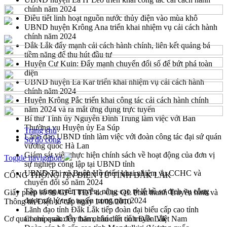
chính năm 2024
Điều tiết linh hoạt nguồn nước thủy điện vào mùa khô
UBND huyện Krông Ana triển khai nhiệm vụ cải cách hành
chính năm 2024
Đắk Lắk đẩy mạnh cải cách hành chính, liên kết quảng bá
tiềm năng để thu hút đầu tư
Huyện Cư Kuin: Đẩy mạnh chuyển đổi số để bứt phá toàn
diện
UBND huyện Ea Kar triển khai nhiệm vụ cải cách hành
chính năm 2024
Huyện Krông Pắc triển khai công tác cải cách hành chính
năm 2024 và ra mắt ứng dụng trực tuyến
Bí thư Tỉnh ủy Nguyễn Đình Trung làm việc với Ban
Thường vụ Huyện ủy Ea Súp
Trang chủ
Lãnh đạo UBND tỉnh làm việc với đoàn công tác đại sứ quán
Sơ đồ cổng
vương quốc Hà Lan
Giám sát việc thực hiện chính sách về hoạt động của đơn vị
Toggle navigation
sự nghiệp công lập tại UBND tỉnh
UBND Thị xã Buôn Hồ triển khai nhiệm vụ CCHC và
CỔNG THÔNG TIN ĐIỆN TỬ TỈNH ĐẮK LẮK
chuyển đổi số năm 2024
Tập trung tuyên truyền, nâng cao tỷ lệ hồ sơ dịch vụ công
Giấy phép số 99/GP-TTĐT do Cục QL Phát thanh Truyền hình và
được xử lý trực tuyến trong năm 2024
Thông tin Điện tử cấp ngày 14/05/2010
Lãnh đạo tỉnh Đắk Lắk tiếp đoàn đại biểu cấp cao tỉnh
Cơ quan chủ quản: Ủy ban nhân dân tỉnh Đắk Lắk
Champasak đến thăm, chúc tết cổ truyền Việt Nam