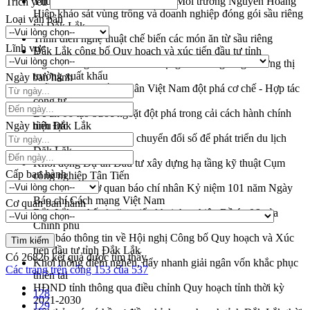
Thứ trưởng Bộ Nông nghiệp và Môi trường Nguyễn Hoàng
Trích yếu
Hiệp khảo sát vùng trồng và doanh nghiệp đóng gói sầu riêng
Loại văn bản
tại Đắk Lắk
Trình diễn nghệ thuật chế biến các món ăn từ sầu riêng
Lĩnh vực
Đắk Lắk công bố Quy hoạch và xúc tiến đầu tư tỉnh
Ngành cá ngừ Đắk Lắk chủ động thích ứng để giữ vững thị
trường xuất khẩu
Ngày ban hành
Diễn đàn Kinh tế tư nhân Việt Nam đột phá cơ chế - Hợp tác
công tư
Đề án 06 tạo bước ngoặt đột phá trong cải cách hành chính
Ngày hiệu lực
tỉnh Đắk Lắk
Kết nối tour, đẩy mạnh chuyển đổi số để phát triển du lịch
Đắk Lắk
Khởi động Dự án Đầu tư xây dựng hạ tầng kỹ thuật Cụm
Cấp ban hành
công nghiệp Tân Tiến
Gặp mặt các cơ quan báo chí nhân Kỷ niệm 101 năm Ngày
Báo chí Cách mạng Việt Nam
Cơ quan ban hành
Đắk Lắk sơ kết 4 năm triển khai thực hiện Đề án 06 của
Chính phủ
Họp báo thông tin về Hội nghị Công bố Quy hoạch và Xúc
tiến đầu tư tỉnh Đắk Lắk
Có
26826
kết quả được tìm thấy
Khơi thông điểm nghẽn, đẩy nhanh giải ngân vốn khắc phục
Các trang trên cổng 153 của 537
thiên tai
HĐND tỉnh thông qua điều chỉnh Quy hoạch tỉnh thời kỳ
128
2021-2030
129