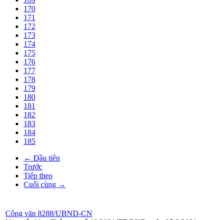
170
171
172
173
174
175
176
177
178
179
180
181
182
183
184
185
← Đầu tiên
Trước
Tiếp theo
Cuối cùng →
Công văn 8288/UBND-CN