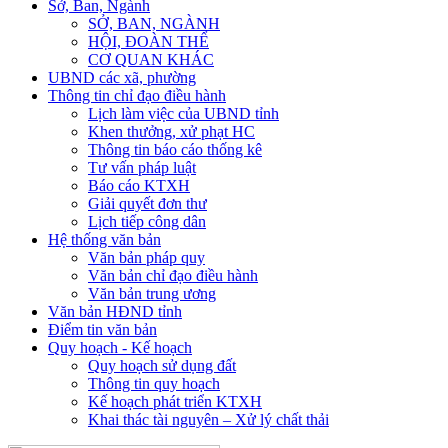
Sở, Ban, Ngành
SỞ, BAN, NGÀNH
HỘI, ĐOÀN THỂ
CƠ QUAN KHÁC
UBND các xã, phường
Thông tin chỉ đạo điều hành
Lịch làm việc của UBND tỉnh
Khen thưởng, xử phạt HC
Thông tin báo cáo thống kê
Tư vấn pháp luật
Báo cáo KTXH
Giải quyết đơn thư
Lịch tiếp công dân
Hệ thống văn bản
Văn bản pháp quy
Văn bản chỉ đạo điều hành
Văn bản trung ương
Văn bản HĐND tỉnh
Điểm tin văn bản
Quy hoạch - Kế hoạch
Quy hoạch sử dụng đất
Thông tin quy hoạch
Kế hoạch phát triển KTXH
Khai thác tài nguyên – Xử lý chất thải