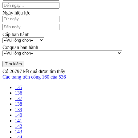
Ngày hiệu lực
Cấp ban hành
Cơ quan ban hành
Có
26797
kết quả được tìm thấy
Các trang trên cổng 160 của 536
135
136
137
138
139
140
141
142
143
144