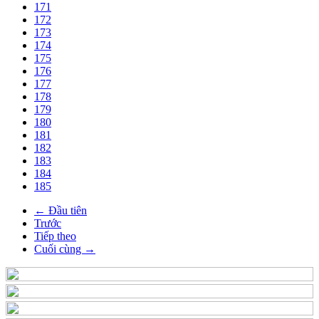
171
172
173
174
175
176
177
178
179
180
181
182
183
184
185
← Đầu tiên
Trước
Tiếp theo
Cuối cùng →