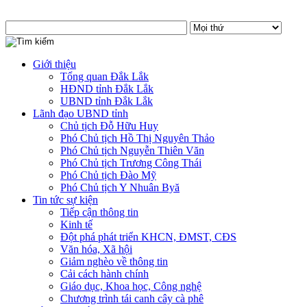
Giới thiệu
Tổng quan Đắk Lắk
HĐND tỉnh Đắk Lắk
UBND tỉnh Đắk Lắk
Lãnh đạo UBND tỉnh
Chủ tịch Đỗ Hữu Huy
Phó Chủ tịch Hồ Thị Nguyên Thảo
Phó Chủ tịch Nguyễn Thiên Văn
Phó Chủ tịch Trương Công Thái
Phó Chủ tịch Đào Mỹ
Phó Chủ tịch Y Nhuân Byă
Tin tức sự kiện
Tiếp cận thông tin
Kinh tế
Đột phá phát triển KHCN, ĐMST, CĐS
Văn hóa, Xã hội
Giảm nghèo về thông tin
Cải cách hành chính
Giáo dục, Khoa học, Công nghệ
Chương trình tái canh cây cà phê