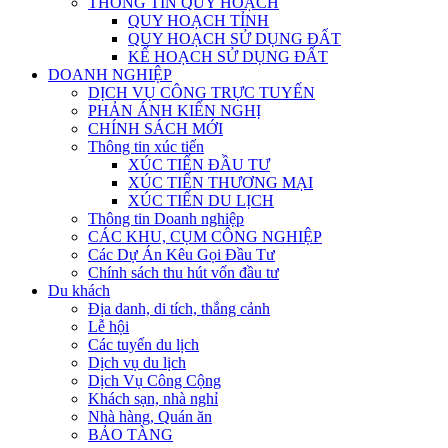
THÔNG TIN QUY HOẠCH
QUY HOẠCH TỈNH
QUY HOẠCH SỬ DỤNG ĐẤT
KẾ HOẠCH SỬ DỤNG ĐẤT
DOANH NGHIỆP
DỊCH VỤ CÔNG TRỰC TUYẾN
PHẢN ÁNH KIẾN NGHỊ
CHÍNH SÁCH MỚI
Thông tin xúc tiến
XÚC TIẾN ĐẦU TƯ
XÚC TIẾN THƯƠNG MẠI
XÚC TIẾN DU LỊCH
Thông tin Doanh nghiệp
CÁC KHU, CỤM CÔNG NGHIỆP
Các Dự Án Kêu Gọi Đầu Tư
Chính sách thu hút vốn đầu tư
Du khách
Địa danh, di tích, thắng cảnh
Lễ hội
Các tuyến du lịch
Dịch vụ du lịch
Dịch Vụ Công Cộng
Khách sạn, nhà nghỉ
Nhà hàng, Quán ăn
BẢO TÀNG