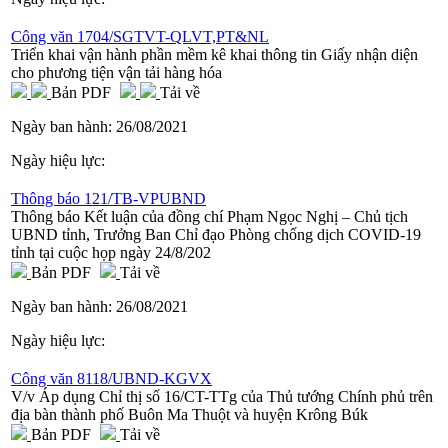
Công văn 1704/SGTVT-QLVT,PT&NL
Triển khai vận hành phần mềm kê khai thông tin Giấy nhận diện
cho phương tiện vận tải hàng hóa
Bản PDF
Tải về
Ngày ban hành:
26/08/2021
Ngày hiệu lực:
Thông báo 121/TB-VPUBND
Thông báo Kết luận của đồng chí Phạm Ngọc Nghị – Chủ tịch
UBND tỉnh, Trưởng Ban Chỉ đạo Phòng chống dịch COVID-19
tỉnh tại cuộc họp ngày 24/8/202
Bản PDF
Tải về
Ngày ban hành:
26/08/2021
Ngày hiệu lực:
Công văn 8118/UBND-KGVX
V/v Áp dụng Chỉ thị số 16/CT-TTg của Thủ tướng Chính phủ trên
địa bàn thành phố Buôn Ma Thuột và huyện Krông Búk
Bản PDF
Tải về