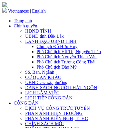
Vietnamese
|
English
Trang chủ
Chính quyền
HĐND TỈNH
UBND tỉnh Đắk Lắk
LÃNH ĐẠO UBND TỈNH
Chủ tịch Đỗ Hữu Huy
Phó Chủ tịch Hồ Thị Nguyên Thảo
Phó Chủ tịch Nguyễn Thiên Văn
Phó Chủ tịch Trương Công Thái
Phó Chủ tịch Đào Mỹ
Sở, Ban, Ngành
CƠ QUAN KHÁC
UBND các xã, phường
DANH SÁCH NGƯỜI PHÁT NGÔN
LỊCH LÀM VIỆC
LỊCH TIẾP CÔNG DÂN
CÔNG DÂN
DỊCH VỤ CÔNG TRỰC TUYẾN
PHẢN ÁNH HIỆN TRƯỜNG
PHẢN ÁNH KIẾN NGHỊ TTHC
CHÍNH SÁCH MỚI