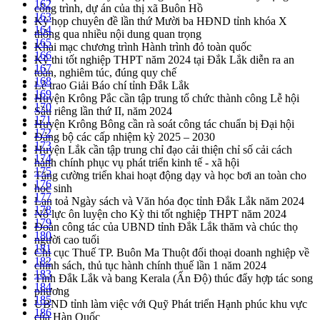
162
công trình, dự án của thị xã Buôn Hồ
163
Kỳ họp chuyên đề lần thứ Mười ba HĐND tỉnh khóa X
164
thông qua nhiều nội dung quan trọng
165
Khai mạc chương trình Hành trình đỏ toàn quốc
166
Kỳ thi tốt nghiệp THPT năm 2024 tại Đắk Lắk diễn ra an
167
toàn, nghiêm túc, đúng quy chế
168
Lễ trao Giải Báo chí tỉnh Đắk Lắk
169
Huyện Krông Pắc cần tập trung tổ chức thành công Lễ hội
170
Sầu riêng lần thứ II, năm 2024
171
Huyện Krông Bông cần rà soát công tác chuẩn bị Đại hội
172
Đảng bộ các cấp nhiệm kỳ 2025 – 2030
173
Huyện Lắk cần tập trung chỉ đạo cải thiện chỉ số cải cách
174
hành chính phục vụ phát triển kinh tế - xã hội
175
Tăng cường triển khai hoạt động dạy và học bơi an toàn cho
176
học sinh
177
Lan toả Ngày sách và Văn hóa đọc tỉnh Đắk Lắk năm 2024
178
Nỗ lực ôn luyện cho Kỳ thi tốt nghiệp THPT năm 2024
179
Đoàn công tác của UBND tỉnh Đắk Lắk thăm và chúc thọ
180
người cao tuổi
181
Chi cục Thuế TP. Buôn Ma Thuột đối thoại doanh nghiệp về
182
chính sách, thủ tục hành chính thuế lần 1 năm 2024
183
Tỉnh Đắk Lắk và bang Kerala (Ấn Độ) thúc đẩy hợp tác song
184
phương
185
UBND tỉnh làm việc với Quỹ Phát triển Hạnh phúc khu vực
186
của Hàn Quốc