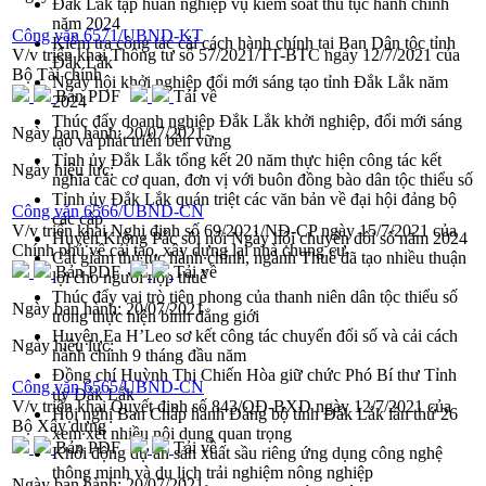
Đắk Lắk tập huấn nghiệp vụ kiểm soát thủ tục hành chính
năm 2024
Công văn 6571/UBND-KT
Kiểm tra công tác cải cách hành chính tại Ban Dân tộc tỉnh
V/v triển khai Thông tư số 57/2021/TT-BTC ngày 12/7/2021 của
Đắk Lắk
Bộ Tài chính
Ngày hội khởi nghiệp đổi mới sáng tạo tỉnh Đắk Lắk năm
Bản PDF
Tải về
2024
Thúc đẩy doanh nghiệp Đắk Lắk khởi nghiệp, đổi mới sáng
Ngày ban hành:
20/07/2021
tạo và phát triển bền vững
Tỉnh ủy Đắk Lắk tổng kết 20 năm thực hiện công tác kết
Ngày hiệu lực:
nghĩa các cơ quan, đơn vị với buôn đồng bào dân tộc thiểu số
Tỉnh ủy Đắk Lắk quán triệt các văn bản về đại hội đảng bộ
Công văn 6566/UBND-CN
các cấp
V/v triển khai Nghị định số 69/2021/NĐ-CP ngày 15/7/2021 của
Huyện Krông Pắc sôi nổi Ngày hội chuyển đổi số năm 2024
Chính phủ về cải tạo, xây dựng lại nhà chung cư
Cắt giảm thủ tục hành chính, ngành Thuế đã tạo nhiều thuận
Bản PDF
Tải về
lợi cho người nộp thuế
Thúc đẩy vai trò tiên phong của thanh niên dân tộc thiểu số
Ngày ban hành:
20/07/2021
trong thực hiện bình đẳng giới
Huyện Ea H’Leo sơ kết công tác chuyển đổi số và cải cách
Ngày hiệu lực:
hành chính 9 tháng đầu năm
Đồng chí Huỳnh Thị Chiến Hòa giữ chức Phó Bí thư Tỉnh
Công văn 6565/UBND-CN
ủy Đắk Lắk
V/v triển khai Quyết định số 843/QĐ-BXD ngày 12/7/2021 của
Hội nghị Ban Chấp hành Đảng bộ tỉnh Đắk Lắk lần thứ 26
Bộ Xây dựng
xem xét nhiều nội dung quan trọng
Bản PDF
Tải về
Khởi động dự án sản xuất sầu riêng ứng dụng công nghệ
thông minh và du lịch trải nghiệm nông nghiệp
Ngày ban hành:
20/07/2021