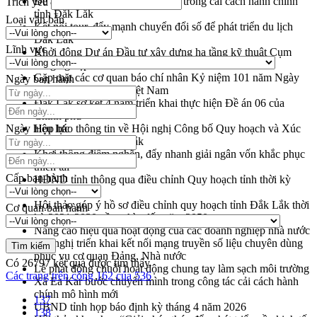
Đề án 06 tạo bước ngoặt đột phá trong cải cách hành chính
Trích yếu
tỉnh Đắk Lắk
Loại văn bản
Kết nối tour, đẩy mạnh chuyển đổi số để phát triển du lịch
Đắk Lắk
Lĩnh vực
Khởi động Dự án Đầu tư xây dựng hạ tầng kỹ thuật Cụm
công nghiệp Tân Tiến
Gặp mặt các cơ quan báo chí nhân Kỷ niệm 101 năm Ngày
Ngày ban hành
Báo chí Cách mạng Việt Nam
Đắk Lắk sơ kết 4 năm triển khai thực hiện Đề án 06 của
Chính phủ
Ngày hiệu lực
Họp báo thông tin về Hội nghị Công bố Quy hoạch và Xúc
tiến đầu tư tỉnh Đắk Lắk
Khơi thông điểm nghẽn, đẩy nhanh giải ngân vốn khắc phục
thiên tai
Cấp ban hành
HĐND tỉnh thông qua điều chỉnh Quy hoạch tỉnh thời kỳ
2021-2030
Hội thảo góp ý hồ sơ điều chỉnh quy hoạch tỉnh Đắk Lắk thời
Cơ quan ban hành
kỳ 2021-2030, tầm nhìn đến năm 2050
Nâng cao hiệu quả hoạt động của các doanh nghiệp nhà nước
Hội nghị triển khai kết nối mạng truyền số liệu chuyên dùng
phục vụ cơ quan Đảng, Nhà nước
Có
26797
kết quả được tìm thấy
Lễ phát động chuỗi hoạt động chung tay làm sạch môi trường
Các trang trên cổng 162 của 536
Xã Ea Kar bước chuyển mình trong công tác cải cách hành
chính mô hình mới
137
UBND tỉnh họp báo định kỳ tháng 4 năm 2026
138