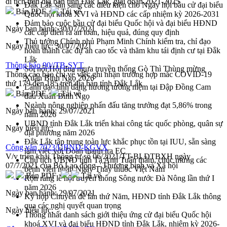
di tích trên địa bàn tỉnh Đắk Lắk, giai đoạn 2021-2025
Đắk Lắk sẵn sàng các điều kiện cho Ngày hội bầu cử đại biểu
Bản PDF
Tải về
Quốc hội khóa XVI và HĐND các cấp nhiệm kỳ 2026-2031
Đảm bảo cuộc bầu cử đại biểu Quốc hội và đại biểu HĐND
Ngày ban hành:
30/07/2021
các cấp diễn ra an toàn, hiệu quả, đúng quy định
Thủ tướng Chính phủ Phạm Minh Chính kiểm tra, chỉ đạo
Ngày hiệu lực:
30/07/2021
hoàn thành các dự án cao tốc và thăm khu tái định cư tại Đắk
Lắk
Thông báo 90//TB-SYT
Sôi nổi Hội đua ngựa truyền thống Gò Thì Thùng mừng
Thông cáo báo chí về việc ghi nhận trường hợp mắc COVID-19
Xuân Bính Ngọ 2026
thứ 179 đến 185 trên địa bàn tỉnh Đắk Lắk
Lãnh đạo tỉnh dâng hương tưởng niệm tại Đập Đồng Cam
Bản PDF
Tải về
đầu Xuân Bính Ngọ
Ngành nông nghiệp phấn đấu tăng trưởng đạt 5,86% trong
Ngày ban hành:
29/07/2021
năm 2026
UBND tỉnh Đắk Lắk triển khai công tác quốc phòng, quân sự
Ngày hiệu lực:
địa phương năm 2026
Đắk Lắk tập trung toàn lực khắc phục tồn tại IUU, sẵn sàng
Công văn 7023/UBND-KGVX
làm việc với Đoàn thanh tra EC
V/v triển khai Thông tư số 06/2021/TT-BLĐTBXH ngày
Chủ tịch UBND tỉnh Tạ Anh Tuấn thăm, chúc mừng các
07/7/2021 của Bộ Lao động - Thương binh và Xã hội
bệnh viện nhân Ngày Thầy thuốc Việt Nam
Bản PDF
Tải về
Rộn ràng lễ hội truyền thống Sông nước Đà Nông lần thứ I
năm 2026
Ngày ban hành:
29/07/2021
Kỳ họp Chuyên đề lần thứ Năm, HĐND tỉnh Đắk Lắk thông
qua các nghị quyết quan trọng
Ngày hiệu lực:
Thống nhất danh sách giới thiệu ứng cử đại biểu Quốc hội
khoá XVI và đại biểu HĐND tỉnh Đắk Lắk, nhiệm kỳ 2026-