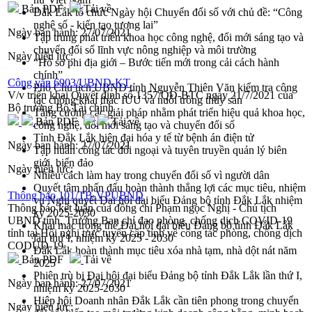
Bản PDF
Tải về
Đắk Lắk tổ chức Ngày hội Chuyển đổi số với chủ đề: “Công
nghệ số - kiến tạo tương lai”
Ngày ban hành:
27/07/2021
Tập trung phát triển khoa học công nghệ, đổi mới sáng tạo và
chuyển đổi số lĩnh vực nông nghiệp và môi trường
Ngày hiệu lực:
“Hồ sơ phi địa giới – Bước tiến mới trong cải cách hành
chính”
Công văn 6903/UBND-KT
Phó Chủ tịch UBND tỉnh Nguyễn Thiên Văn kiểm tra công
V/v triển khai Quyết định số 1357/QĐ-BTC ngày 21/7/2021 của
tác chống khai thác IUU và nuôi trồng thủy sản
Bộ trưởng Bộ Tài chính
Tăng cường các giải pháp nhằm phát triển hiệu quả khoa học,
Bản PDF
Tải về
công nghệ, đổi mới sáng tạo và chuyển đổi số
Tỉnh Đắk Lắk hiện đại hóa y tế từ bệnh án điện tử
Ngày ban hành:
27/07/2021
Tập huấn công tác đối ngoại và tuyên truyền quản lý biên
giới, biển đảo
Ngày hiệu lực:
Nhiều cách làm hay trong chuyển đổi số vì người dân
Quyết tâm phấn đấu hoàn thành thắng lợi các mục tiêu, nhiệm
Thông báo 101/TB-VPUBND
vụ Nghị quyết Đại hội đại biểu Đảng bộ tỉnh Đắk Lắk nhiệm
Thông báo kết luận của đồng chí Phạm ngọc Nghị - Chủ tịch
kỳ 2025-2030
UBND tỉnh, Trưởng Ban chỉ đạo phòng, chống dịch COVID-19
Khai mạc trọng thể Đại hội đại biểu Đảng bộ tỉnh Đắk Lắk
tỉnh tại Hội nghị trực tuyến cấp tỉnh về công tác phòng, chống dịch
lần thứ I, nhiệm kỳ 2025 - 2030
CODUD-19
Đắk Lắk hoàn thành mục tiêu xóa nhà tạm, nhà dột nát năm
Bản PDF
Tải về
2025
Phiên trù bị Đại hội đại biểu Đảng bộ tỉnh Đắk Lắk lần thứ I,
Ngày ban hành:
27/07/2021
nhiệm kỳ 2025-2030
Hiệp hội Doanh nhân Đắk Lắk cần tiên phong trong chuyển
Ngày hiệu lực: