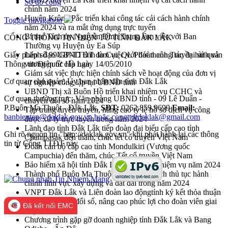
Sơ đồ cổng
chính năm 2024
Huyện Krông Pắc triển khai công tác cải cách hành chính
Toggle navigation
năm 2024 và ra mắt ứng dụng trực tuyến
Bí thư Tỉnh ủy Nguyễn Đình Trung làm việc với Ban
CỔNG THÔNG TIN ĐIỆN TỬ TỈNH ĐẮK LẮK
Thường vụ Huyện ủy Ea Súp
Giấy phép số 99/GP-TTĐT do Cục QL Phát thanh Truyền hình và
Lãnh đạo UBND tỉnh làm việc với đoàn công tác đại sứ quán
Thông tin Điện tử cấp ngày 14/05/2010
vương quốc Hà Lan
Giám sát việc thực hiện chính sách về hoạt động của đơn vị
Cơ quan chủ quản: Ủy ban nhân dân tỉnh Đắk Lắk
sự nghiệp công lập tại UBND tỉnh
UBND Thị xã Buôn Hồ triển khai nhiệm vụ CCHC và
Cơ quan thường trực: Văn phòng UBND tỉnh - 09 Lê Duẩn -
chuyển đổi số năm 2024
P.Buôn Ma Thuột - Đắk Lắk.
SĐT:
0262.859.9699
Email:
Tập trung tuyên truyền, nâng cao tỷ lệ hồ sơ dịch vụ công
banbientap@daklak.gov.vn hoặc congttdtdaklak@gmail.com
được xử lý trực tuyến trong năm 2024
Lãnh đạo tỉnh Đắk Lắk tiếp đoàn đại biểu cấp cao tỉnh
Ghi rõ nguồn tin "http://daklak.gov.vn" khi phát hành lại các thông
Champasak đến thăm, chúc tết cổ truyền Việt Nam
tin từ Cổng TTĐT này
Đoàn cán bộ cấp cao tỉnh Mondulkiri (Vương quốc
Campuchia) đến thăm, chúc Tết cổ truyền Việt Nam
Bảo hiểm xã hội tỉnh Đắk Lắk triển khai nhiệm vụ năm 2024
Thành phố Buôn Ma Thuột tiếp tục cải cách thủ tục hành
chính lĩnh vực xây dựng và đất đai trong năm 2024
VNPT Đắk Lắk và Liên đoàn lao độngtỉnh ký kết thỏa thuận
hợp tác chuyển đổi số, nâng cao phúc lợi cho đoàn viên giai
Đã kết nối EMC
đoạn 2023-2028
Chương trình gặp gỡ doanh nghiệp tỉnh Đắk Lắk và Bang