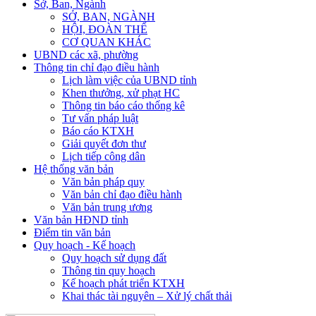
Sở, Ban, Ngành
SỞ, BAN, NGÀNH
HỘI, ĐOÀN THỂ
CƠ QUAN KHÁC
UBND các xã, phường
Thông tin chỉ đạo điều hành
Lịch làm việc của UBND tỉnh
Khen thưởng, xử phạt HC
Thông tin báo cáo thống kê
Tư vấn pháp luật
Báo cáo KTXH
Giải quyết đơn thư
Lịch tiếp công dân
Hệ thống văn bản
Văn bản pháp quy
Văn bản chỉ đạo điều hành
Văn bản trung ương
Văn bản HĐND tỉnh
Điểm tin văn bản
Quy hoạch - Kế hoạch
Quy hoạch sử dụng đất
Thông tin quy hoạch
Kế hoạch phát triển KTXH
Khai thác tài nguyên – Xử lý chất thải