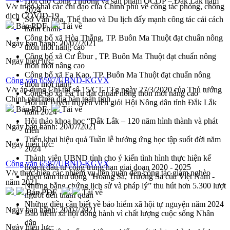
Hội chợ Công Thương và sản phẩm OCOP – Đắk Lắk năm
V/v triển khai các chỉ đạo của Chính phủ về công tác phòng, chống
2024
dịch COVID-19
Sở Văn hóa, Thể thao và Du lịch đẩy mạnh công tác cải cách
Bản PDF
Tải về
hành chính
Công bố xã Hòa Thắng, TP. Buôn Ma Thuột đạt chuẩn nông
Ngày ban hành:
20/07/2021
thôn mới nâng cao
Công bố xã Cư Êbur , TP. Buôn Ma Thuột đạt chuẩn nông
Ngày hiệu lực:
thôn mới nâng cao
Công bố xã Ea Kao, TP. Buôn Ma Thuột đạt chuẩn nông
Công văn 6597/UBND-KGVX
thôn mới nâng
V/v áp dụng Chỉ thị số 15/CT-TTg ngày 27/3/2020 của Thủ tướng
Công bố xã Ea Tu đạt chuẩn nông thôn mới nâng cao
Chính phủ trên địa bàn toàn tỉnh
Hội thi Tuyên truyền viên giỏi Hội Nông dân tỉnh Đắk Lắk
Bản PDF
Tải về
năm 2024
Hội thảo khoa học “Đắk Lắk – 120 năm hình thành và phát
Ngày ban hành:
20/07/2021
triển”
Triển khai hiệu quả Tuần lễ hưởng ứng học tập suốt đời năm
Ngày hiệu lực:
2024
Thành viên UBND tỉnh cho ý kiến tình hình thực hiện kế
Công văn 6587/UBND-KGVX
hoạch đầu tư công trung hạn giai đoạn 2020 - 2025
V/v thực hiện các nhiệm vụ liên quan đến công tác giảm nghèo
Triển lãm lưu động “Hoàng Sa, Trường Sa của Việt Nam -
năm 2021
Những bằng chứng lịch sử và pháp lý” thu hút hơn 5.300 lượt
Bản PDF
Tải về
người đến tham quan
Những điều cần biết về bảo hiểm xã hội tự nguyện năm 2024
Ngày ban hành:
20/07/2021
Bảo hiểm xã hội đồng hành vì chất lượng cuộc sống Nhân
dân
Ngày hiệu lực: