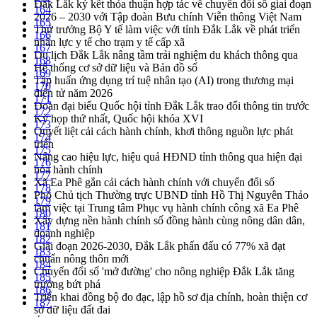
Đắk Lắk ký kết thỏa thuận hợp tác về chuyển đổi số giai đoạn
164
2026 – 2030 với Tập đoàn Bưu chính Viễn thông Việt Nam
165
Thứ trưởng Bộ Y tế làm việc với tỉnh Đắk Lắk về phát triển
166
nhân lực y tế cho trạm y tế cấp xã
167
Du lịch Đắk Lắk nâng tầm trải nghiệm du khách thông qua
168
Hệ thống cơ sở dữ liệu và Bản đồ số
169
Tập huấn ứng dụng trí tuệ nhân tạo (AI) trong thương mại
170
điện tử năm 2026
171
Đoàn đại biểu Quốc hội tỉnh Đắk Lắk trao đổi thông tin trước
172
Kỳ họp thứ nhất, Quốc hội khóa XVI
173
Quyết liệt cải cách hành chính, khơi thông nguồn lực phát
174
triển
175
Nâng cao hiệu lực, hiệu quả HĐND tỉnh thông qua hiện đại
176
hóa hành chính
177
Xã Ea Phê gắn cải cách hành chính với chuyển đổi số
178
Phó Chủ tịch Thường trực UBND tỉnh Hồ Thị Nguyên Thảo
179
làm việc tại Trung tâm Phục vụ hành chính công xã Ea Phê
180
Xây dựng nền hành chính số đồng hành cùng nông dân dân,
181
doanh nghiệp
182
Giai đoạn 2026-2030, Đắk Lắk phấn đấu có 77% xã đạt
183
chuẩn nông thôn mới
184
Chuyển đổi số 'mở đường' cho nông nghiệp Đắk Lắk tăng
185
trưởng bứt phá
186
Triển khai đồng bộ đo đạc, lập hồ sơ địa chính, hoàn thiện cơ
187
sở dữ liệu đất đai