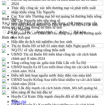
2024
Thúc đẩy công tác xúc tiến thương mại và phát triển xuất
nhập khẩu vùng Tây Nguyên
Cục Xúc tiến Thương mại hỗ trợ quảng bá thương hiệu nông
Bình chọn
sản Tây Nguyên trên nền tảng số
Xin ý kiến đánh giá về giao diện, nội dung, chất lượng cung cấp
Hội nghị Doanh nghiệp và Đầu tư giữa Ấn Độ và các tỉnh
thông tin của Cổng thông tin điện tử tỉnh
Tây Nguyên
Rất tốt
Tốt
Trung bình
Kém
Rất kém
Sản phẩm OCOP Đắk Lắk chủ động tiếp cận thị trường quốc
Bình chọn
tế
Kết quả
Hấp dẫn du lịch trải nghiệm cho học sinh
Thị ủy Buôn Hồ sơ kết 01 năm thực hiện Nghị quyết 10-
NQ/TU về xây dựng nông thôn mới
UBND Thị xã Buôn Hồ triển khai công tác cải cách hành
chính quý II năm 2024
Tăng cường hợp tác giữa tỉnh Đắk Lắk với Ấn Độ
UBND huyện Ea H’Leo triển khai công tác cải cách hành
chính năm 2024
Điều tiết linh hoạt nguồn nước thủy điện vào mùa khô
UBND huyện Krông Ana triển khai nhiệm vụ cải cách hành
chính năm 2024
Đắk Lắk đẩy mạnh cải cách hành chính, liên kết quảng bá
tiềm năng để thu hút đầu tư
Huyện Cư Kuin: Đẩy mạnh chuyển đổi số để bứt phá toàn
diện
Trang chủ
UBND huyện Ea Kar triển khai nhiệm vụ cải cách hành