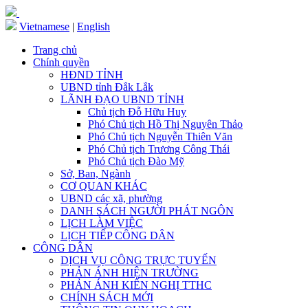
Vietnamese
|
English
Trang chủ
Chính quyền
HĐND TỈNH
UBND tỉnh Đắk Lắk
LÃNH ĐẠO UBND TỈNH
Chủ tịch Đỗ Hữu Huy
Phó Chủ tịch Hồ Thị Nguyên Thảo
Phó Chủ tịch Nguyễn Thiên Văn
Phó Chủ tịch Trương Công Thái
Phó Chủ tịch Đào Mỹ
Sở, Ban, Ngành
CƠ QUAN KHÁC
UBND các xã, phường
DANH SÁCH NGƯỜI PHÁT NGÔN
LỊCH LÀM VIỆC
LỊCH TIẾP CÔNG DÂN
CÔNG DÂN
DỊCH VỤ CÔNG TRỰC TUYẾN
PHẢN ÁNH HIỆN TRƯỜNG
PHẢN ÁNH KIẾN NGHỊ TTHC
CHÍNH SÁCH MỚI