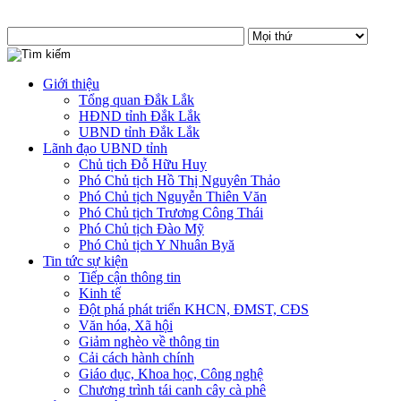
Giới thiệu
Tổng quan Đắk Lắk
HĐND tỉnh Đắk Lắk
UBND tỉnh Đắk Lắk
Lãnh đạo UBND tỉnh
Chủ tịch Đỗ Hữu Huy
Phó Chủ tịch Hồ Thị Nguyên Thảo
Phó Chủ tịch Nguyễn Thiên Văn
Phó Chủ tịch Trương Công Thái
Phó Chủ tịch Đào Mỹ
Phó Chủ tịch Y Nhuân Byă
Tin tức sự kiện
Tiếp cận thông tin
Kinh tế
Đột phá phát triển KHCN, ĐMST, CĐS
Văn hóa, Xã hội
Giảm nghèo về thông tin
Cải cách hành chính
Giáo dục, Khoa học, Công nghệ
Chương trình tái canh cây cà phê