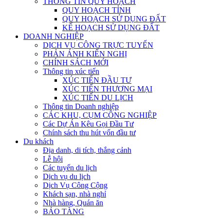
THÔNG TIN QUY HOẠCH
QUY HOẠCH TỈNH
QUY HOẠCH SỬ DỤNG ĐẤT
KẾ HOẠCH SỬ DỤNG ĐẤT
DOANH NGHIỆP
DỊCH VỤ CÔNG TRỰC TUYẾN
PHẢN ÁNH KIẾN NGHỊ
CHÍNH SÁCH MỚI
Thông tin xúc tiến
XÚC TIẾN ĐẦU TƯ
XÚC TIẾN THƯƠNG MẠI
XÚC TIẾN DU LỊCH
Thông tin Doanh nghiệp
CÁC KHU, CỤM CÔNG NGHIỆP
Các Dự Án Kêu Gọi Đầu Tư
Chính sách thu hút vốn đầu tư
Du khách
Địa danh, di tích, thắng cảnh
Lễ hội
Các tuyến du lịch
Dịch vụ du lịch
Dịch Vụ Công Cộng
Khách sạn, nhà nghỉ
Nhà hàng, Quán ăn
BẢO TÀNG