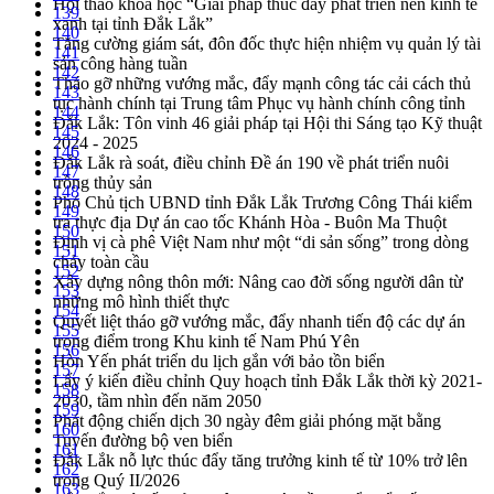
Hội thảo khoa học “Giải pháp thúc đẩy phát triển nền kinh tế
139
xanh tại tỉnh Đắk Lắk”
140
Tăng cường giám sát, đôn đốc thực hiện nhiệm vụ quản lý tài
141
sản công hàng tuần
142
Tháo gỡ những vướng mắc, đẩy mạnh công tác cải cách thủ
143
tục hành chính tại Trung tâm Phục vụ hành chính công tỉnh
144
Đắk Lắk: Tôn vinh 46 giải pháp tại Hội thi Sáng tạo Kỹ thuật
145
2024 - 2025
146
Đắk Lắk rà soát, điều chỉnh Đề án 190 về phát triển nuôi
147
trồng thủy sản
148
Phó Chủ tịch UBND tỉnh Đắk Lắk Trương Công Thái kiểm
149
tra thực địa Dự án cao tốc Khánh Hòa - Buôn Ma Thuột
150
Định vị cà phê Việt Nam như một “di sản sống” trong dòng
151
chảy toàn cầu
152
Xây dựng nông thôn mới: Nâng cao đời sống người dân từ
153
những mô hình thiết thực
154
Quyết liệt tháo gỡ vướng mắc, đẩy nhanh tiến độ các dự án
155
trọng điểm trong Khu kinh tế Nam Phú Yên
156
Hòn Yến phát triển du lịch gắn với bảo tồn biển
157
Lấy ý kiến điều chỉnh Quy hoạch tỉnh Đắk Lắk thời kỳ 2021-
158
2030, tầm nhìn đến năm 2050
159
Phát động chiến dịch 30 ngày đêm giải phóng mặt bằng
160
Tuyến đường bộ ven biển
161
Đắk Lắk nỗ lực thúc đẩy tăng trưởng kinh tế từ 10% trở lên
162
trong Quý II/2026
163