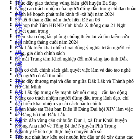
137
Thúc đẩy giao thương vùng biên giới huyện Ea Súp
138
Nâng cao trách nhiệm của người đứng đầu trong chỉ đạo hoàn
139
thành kế hoạch phát triển kinh tế -xã hội năm 2024
140
Sơ kết 6 tháng đầu năm thực hiện Đề án 06
141
Kỳ họp thứ Tám HĐND tỉnh khóa X thông qua 21 Nghị
142
quyết quan trọng
143
Triển khai công tác phòng chống thiên tai và tìm kiếm cứu
144
nạn những tháng cuối năm 2024
145
Đắk Lắk triển khai nhiều hoạt động ý nghĩa tri ân người có
146
công, gia đình chính sách
147
Ra mắt Trung tâm Khởi nghiệp đổi mới sáng tạo tỉnh Đắk
148
Lắk
149
Bàn cơ chế, chính sách giải quyết việc làm và đào tạo nghề
150
cho người có đất thu hồi
151
Thúc đẩy thương mại và đầu tư giữa Đắk Lắk và Thành phố
152
Hồ Chí Minh
153
Đắk Lắk tập trung đẩy mạnh kết nối cung – cầu lao động
154
Nâng cao trách nhiệm người đứng đầu trong lãnh đạo, chỉ
155
đạo triển khai nhiệm vụ cải cách hành chính
156
Đoàn khảo sát Tiểu ban Điều lệ Đảng Đại hội XIV làm việc
157
tại Đảng bộ tỉnh Đắk Lắk
158
Người dân vùng căn cứ buôn Dur 1, xã Dur Kmăl huyện
159
Krông Ana nhớ về Tổng Bí thư Nguyễn Phú Trọng
160
Ngành y tế tích cực thực hiện chuyển đổi số
161
Tiếp tục phát huy kêu gọi nguồn lực đầu tư để xây dựng các