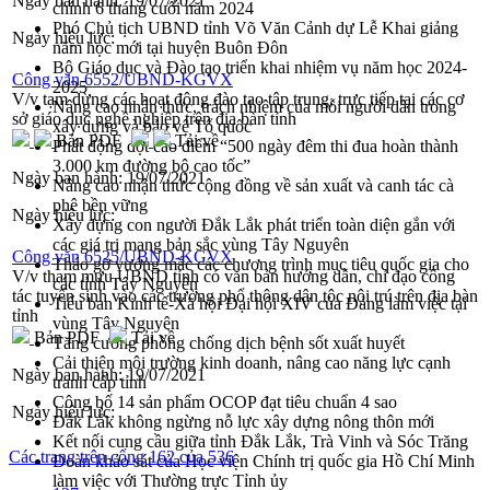
Ngày ban hành:
19/07/2021
chính 6 tháng cuối năm 2024
Phó Chủ tịch UBND tỉnh Võ Văn Cảnh dự Lễ Khai giảng
Ngày hiệu lực:
năm học mới tại huyện Buôn Đôn
Bộ Giáo dục và Đào tạo triển khai nhiệm vụ năm học 2024-
Công văn 6552/UBND-KGVX
2025
V/v tạm dừng các hoạt động đào tạo tập trung, trực tiếp tại các cơ
Nâng cao nhận thức, trách nhiệm của mỗi người dân trong
sở giáo dục nghề nghiệp trên địa bàn tỉnh
xây dựng và bảo vệ Tổ quốc
Bản PDF
Tải về
Phát động đợt cao điểm “500 ngày đêm thi đua hoàn thành
3.000 km đường bộ cao tốc”
Ngày ban hành:
19/07/2021
Nâng cao nhận thức cộng đồng về sản xuất và canh tác cà
phê bền vững
Ngày hiệu lực:
Xây dựng con người Đắk Lắk phát triển toàn diện gắn với
các giá trị mang bản sắc vùng Tây Nguyên
Công văn 6525/UBND-KGVX
Tháo gỡ vướng mắc các chương trình mục tiêu quốc gia cho
V/v tham mưu UBND tỉnh có văn bản hướng dẫn, chỉ đạo công
các tỉnh Tây Nguyên
tác tuyển sinh vào các trường phổ thông dân tộc nội trú trên địa bàn
Tiểu ban Kinh tế-Xã hội Đại hội XIV của Đảng làm việc tại
tỉnh
vùng Tây Nguyên
Bản PDF
Tải về
Tăng cường phòng chống dịch bệnh sốt xuất huyết
Cải thiện môi trường kinh doanh, nâng cao năng lực cạnh
Ngày ban hành:
19/07/2021
tranh cấp tỉnh
Công bố 14 sản phẩm OCOP đạt tiêu chuẩn 4 sao
Ngày hiệu lực:
Đắk Lắk không ngừng nỗ lực xây dựng nông thôn mới
Kết nối cung cầu giữa tỉnh Đắk Lắk, Trà Vinh và Sóc Trăng
Các trang trên cổng 162 của 536
Đoàn khảo sát của Học viện Chính trị quốc gia Hồ Chí Minh
làm việc với Thường trực Tỉnh ủy