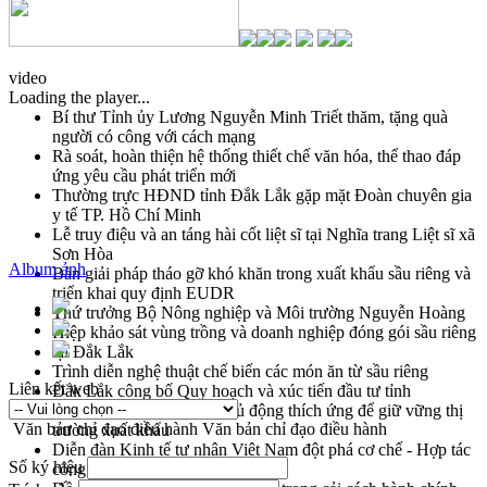
video
Loading the player...
Bí thư Tỉnh ủy Lương Nguyễn Minh Triết thăm, tặng quà
người có công với cách mạng
Rà soát, hoàn thiện hệ thống thiết chế văn hóa, thể thao đáp
ứng yêu cầu phát triển mới
Thường trực HĐND tỉnh Đắk Lắk gặp mặt Đoàn chuyên gia
y tế TP. Hồ Chí Minh
Lễ truy điệu và an táng hài cốt liệt sĩ tại Nghĩa trang Liệt sĩ xã
Sơn Hòa
Album ảnh
Bàn giải pháp tháo gỡ khó khăn trong xuất khẩu sầu riêng và
triển khai quy định EUDR
Thứ trưởng Bộ Nông nghiệp và Môi trường Nguyễn Hoàng
Hiệp khảo sát vùng trồng và doanh nghiệp đóng gói sầu riêng
tại Đắk Lắk
Trình diễn nghệ thuật chế biến các món ăn từ sầu riêng
Liên kết web
Đắk Lắk công bố Quy hoạch và xúc tiến đầu tư tỉnh
Ngành cá ngừ Đắk Lắk chủ động thích ứng để giữ vững thị
Văn bản chỉ đạo điều hành
Văn bản chỉ đạo điều hành
trường xuất khẩu
Diễn đàn Kinh tế tư nhân Việt Nam đột phá cơ chế - Hợp tác
Số ký hiệu
công tư