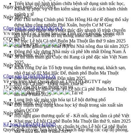
Triển khai mô hình khám chữa bệnh sử dụng sinh trắc học,
Ngày ban hành:
22/07/2021
Kiosk tự phục vụ và tìm kiếm sáng kiến cải cách hành chính
ngành y tế
Ngày hiệu lực:
Phó Thủ tướng Chính phủ Trần Hồng Hà dự lễ động thổ xây
dựng khu công nghiệp Phú Xuân, huyện Cư M’Gar
Công văn 6755/UBND-KGVX
Thành phố Buôn Ma Thuột thúc đẩy nhanh lộ trình chuyển
V/v triển khai các Thông báo của Tỉnh ủy về phòng, chống dịch
đổi số và phát triển đô thị thông minh đến năm 2030
COVID-19
Bế mạc Lễ hội Cà phê Buôn Ma Thuột lần thứ 9 năm 2025
Bản PDF
Tải về
Đắk Lắk giành giải Nhất Hội thi Nhà nông đua tài năm 2025
Động thổ xây dựng Nhà máy cà phê lớn nhất Đông Nam Á
Ngày ban hành:
22/07/2021
36 thí sinh tham gia Cuộc thi Rang cà phê đặc sản Việt Nam
2025
Ngày hiệu lực:
Khởi công Dự án Tổ hợp trung tâm thương mại, khách sạn,
nhà ở tại số 02 Mai Hắc Đế, thành phố Buôn Ma Thuột
Công văn 6710/UBND-CN
Đặc sắc Hội voi Buôn Đôn năm 2025
Về việc triển khai Quyết định số 1307/QĐ-BGTVT ngày
Hội trại Cà phê: “Đồng hành, chia sẻ”
15/7/2021 của Bộ Giao thông vận tải
Bồi dưỡng kỹ năng phục vụ Lễ hội Cà phê Buôn Ma Thuột
Bản PDF
Tải về
lần thứ 9 năm 2025
Lung linh sắc màu văn hóa tại Lễ hội đường phố
Ngày ban hành:
22/07/2021
Đẩy mạnh ứng dụng khoa học kỹ thuật trong sản xuất sản
phẩm OCOP
Ngày hiệu lực:
Hội nghị giao thương quốc tế - Kết nối, nâng tầm cà phê Việt
Khai mạc Lễ hội Cà phê Buôn Ma Thuột lần thứ 9, năm 2025
Kế hoạch 1962/QĐ-UBND
Du lịch Đắk Lắk tích cực chuẩn bị cho Lễ hội Cà phê Buôn
Quyết định về việc ban hành Kế hoạch đáp ứng các cấp độ phòng,
Ma Thuột lần thứ 9 năm 2025