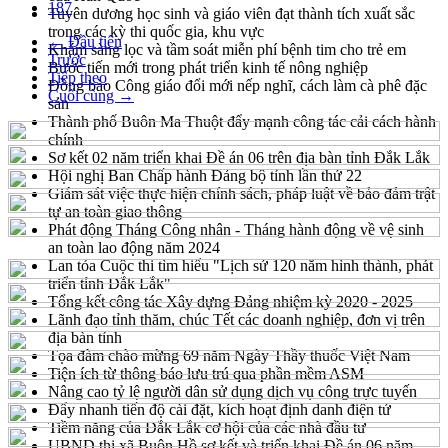
187
Tuyên dương học sinh và giáo viên đạt thành tích xuất sắc
trong các kỳ thi quốc gia, khu vực
← Đầu tiên
Khám sàng lọc và tầm soát miễn phí bệnh tim cho trẻ em
Trước
Bước tiến mới trong phát triển kinh tế nông nghiệp
Tiếp theo
Đồng bào Công giáo đổi mới nếp nghĩ, cách làm cà phê đặc
Cuối cùng →
sản
Thành phố Buôn Ma Thuột đẩy mạnh công tác cải cách hành
chính
Sơ kết 02 năm triển khai Đề án 06 trên địa bàn tỉnh Đắk Lắk
Hội nghị Ban Chấp hành Đảng bộ tỉnh lần thứ 22
Giám sát việc thực hiện chính sách, pháp luật về bảo đảm trật
tự an toàn giao thông
Phát động Tháng Công nhân - Tháng hành động về vệ sinh
an toàn lao động năm 2024
Lan tỏa Cuộc thi tìm hiểu "Lịch sử 120 năm hình thành, phát
triển tỉnh Đắk Lắk"
Tổng kết công tác Xây dựng Đảng nhiệm kỳ 2020 - 2025
Lãnh đạo tỉnh thăm, chúc Tết các doanh nghiệp, đơn vị trên
địa bàn tỉnh
Tọa đàm chào mừng 69 năm Ngày Thầy thuốc Việt Nam
Tiện ích từ thông báo lưu trú qua phần mềm ASM
Nâng cao tỷ lệ người dân sử dụng dịch vụ công trực tuyến
Đẩy nhanh tiến độ cài đặt, kích hoạt định danh điện tử
Tiềm năng của Đắk Lắk cơ hội của các nhà đầu tư
UBND thị xã Buôn Hồ sơ kết và triển khai Đề án 06 năm