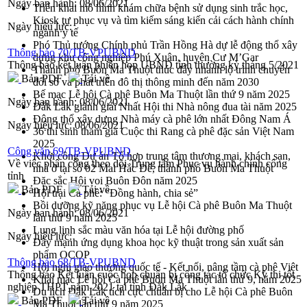
Ngày ban hành:
08/06/2021
Triển khai mô hình khám chữa bệnh sử dụng sinh trắc học,
Kiosk tự phục vụ và tìm kiếm sáng kiến cải cách hành chính
Ngày hiệu lực:
ngành y tế
Phó Thủ tướng Chính phủ Trần Hồng Hà dự lễ động thổ xây
Thông báo 70/TB-VPUBND
dựng khu công nghiệp Phú Xuân, huyện Cư M’Gar
Thông báo kết luận phiên họp UBND tỉnh thường kỳ tháng 5/2021
Thành phố Buôn Ma Thuột thúc đẩy nhanh lộ trình chuyển
Bản PDF
Tải về
đổi số và phát triển đô thị thông minh đến năm 2030
Bế mạc Lễ hội Cà phê Buôn Ma Thuột lần thứ 9 năm 2025
Ngày ban hành:
08/06/2021
Đắk Lắk giành giải Nhất Hội thi Nhà nông đua tài năm 2025
Động thổ xây dựng Nhà máy cà phê lớn nhất Đông Nam Á
Ngày hiệu lực:
08/06/2021
36 thí sinh tham gia Cuộc thi Rang cà phê đặc sản Việt Nam
2025
Công văn 69/TB-VPUBND
Khởi công Dự án Tổ hợp trung tâm thương mại, khách sạn,
Về việc phân công theo dõi Trung tâm Phục vụ hành chính công
nhà ở tại số 02 Mai Hắc Đế, thành phố Buôn Ma Thuột
tỉnh
Đặc sắc Hội voi Buôn Đôn năm 2025
Bản PDF
Tải về
Hội trại Cà phê: “Đồng hành, chia sẻ”
Bồi dưỡng kỹ năng phục vụ Lễ hội Cà phê Buôn Ma Thuột
Ngày ban hành:
08/06/2021
lần thứ 9 năm 2025
Lung linh sắc màu văn hóa tại Lễ hội đường phố
Ngày hiệu lực:
Đẩy mạnh ứng dụng khoa học kỹ thuật trong sản xuất sản
phẩm OCOP
Thông báo 68/TB-VPUBND
Hội nghị giao thương quốc tế - Kết nối, nâng tầm cà phê Việt
Thông báo Kết luận cuộc họp chuẩn bị công tác tổ chức Kỳ thi tốt
Khai mạc Lễ hội Cà phê Buôn Ma Thuột lần thứ 9, năm 2025
nghiệp THPT năm 2021 tại tỉnh Đắk Lắk
Du lịch Đắk Lắk tích cực chuẩn bị cho Lễ hội Cà phê Buôn
Bản PDF
Tải về
Ma Thuột lần thứ 9 năm 2025