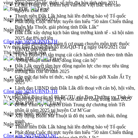
vùng đồng bào dân tộc thiểu số trên địa bàn tỉnh năm 2021
Lễ hội Hảng Pồ - Điểm hẹn văn hóa Việt Bắc trên cao
Bản PDF
Tải về
nguyên Đắk Lắk
Thanh niên Đắk Lắk hăng hái lên đường bảo vệ Tổ quốc
Ngày ban hành:
08/06/2021
Phát động Cuộc thi trực tuyến tìm hiểu “50 năm Chiến thắng
Buôn Ma Thuột, giải phóng tỉnh Đắk Lắk”
Ngày hiệu lực:
Đắk Lắk xây dựng kịch bản tăng trưởng kinh tế - xã hội năm
2025 đạt 8% trở lên
Công văn 5025/UBND-TH
Đề xuất phương án giảm 6 cơ quan chuyên môn trực thuộc
V/v thực hiện Quyết định số 856/QĐ-TTg ngày 04/6/2021 của
UBND tỉnh Đắk Lắk
Thủ tướng Chính phủ
Thị xã Buôn Hồ tập trung cải cách hành chính theo tinh thần
Bản PDF
Tải về
"Đồng thuận nhân dân, đồng lòng cán bộ"
Đắk Lắk quyết tâm huy động nguồn lực cho mục tiêu tăng
Ngày ban hành:
08/06/2021
trưởng hai con số năm 2025
Gặp mặt đại biểu trí thức, văn nghệ sĩ, báo giới Xuân Ất Tỵ
Ngày hiệu lực:
2025
Lãnh đạo UBND tỉnh Đắk Lắk đối thoại với cán bộ, hội viên,
Công văn 5024/UBND-TH
phụ nữ
V/v triển khai Báo cáo số 80-BC/TU của Ban Thường vụ Tỉnh ủy
Quyết liệt giải ngân 100% vốn đầu tư công trong năm 2025
Bản PDF
Tải về
Bí thư Tỉnh ủy Nguyễn Đình Trung dự chương trình Tết
nhân ái năm 2025 tại huyện Cư M’Gar
Ngày ban hành:
08/06/2021
Xây dựng Buôn Ma Thuột là đô thị xanh, sinh thái, thông
minh
Ngày hiệu lực:
Thanh niên Đắk Lắk hăng hái lên đường bảo vệ Tổ quốc
Phát động Cuộc thi trực tuyến tìm hiểu “50 năm Chiến thắng
Công văn 5015/UBND-NC
Buôn Ma Thuột, giải phóng tỉnh Đắk Lắk”