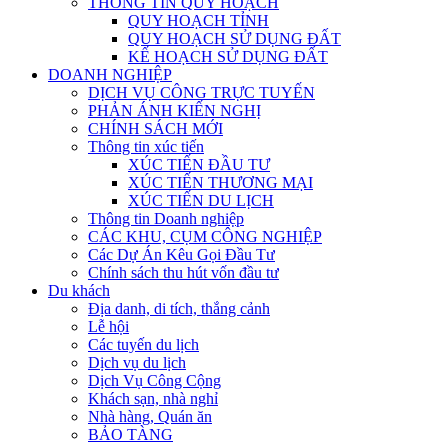
THÔNG TIN QUY HOẠCH
QUY HOẠCH TỈNH
QUY HOẠCH SỬ DỤNG ĐẤT
KẾ HOẠCH SỬ DỤNG ĐẤT
DOANH NGHIỆP
DỊCH VỤ CÔNG TRỰC TUYẾN
PHẢN ÁNH KIẾN NGHỊ
CHÍNH SÁCH MỚI
Thông tin xúc tiến
XÚC TIẾN ĐẦU TƯ
XÚC TIẾN THƯƠNG MẠI
XÚC TIẾN DU LỊCH
Thông tin Doanh nghiệp
CÁC KHU, CỤM CÔNG NGHIỆP
Các Dự Án Kêu Gọi Đầu Tư
Chính sách thu hút vốn đầu tư
Du khách
Địa danh, di tích, thắng cảnh
Lễ hội
Các tuyến du lịch
Dịch vụ du lịch
Dịch Vụ Công Cộng
Khách sạn, nhà nghỉ
Nhà hàng, Quán ăn
BẢO TÀNG