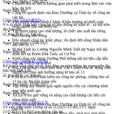
Ngày ban hành:
17/06/2021
Chuyển đổi số mở ra không gian phát triển trong lĩnh vực văn
hóa, du lịch
Ngày hiệu lực:
Công bố quyết định của Ban Thường vụ Tỉnh ủy về công tác
cán bộ.
Công văn 5374/UBND
Thủ tướng Phạm Minh Chính: Khẩn trương tái thiết cuộc
V/v tổ chức Họp báo công bố số liệu thống kê kinh tế - xã hội trên
sống người dân sau thiên tai
địa bàn tỉnh
Tập trung nâng cao chất lượng, tổ chức sản xuất sầu riêng
Bản PDF
Tải về
theo hướng bền vững
Đẩy nhanh công tác khắc phục, ổn định đời sống Nhân dân
Ngày ban hành:
17/06/2021
sau bão số 13
Bí thư Tỉnh ủy Lương Nguyễn Minh Triết dự Ngày hội đại
Ngày hiệu lực:
đoàn kết tại Buôn Đăk Tuôr, xã Cư Pui
Khởi công xây dựng Trường Phổ thông nội trú liên cấp tiểu
Công văn 5369/KH-UBND
học và THCS xã Ia Rvê
Kế hoạch Ứng phó sự cố, bảo đảm an toàn thông tin mạng trên địa
Phó Thủ tướng Chính phủ Mai Văn Chính chia sẻ, động viên
bàn tỉnh Đắk Lắk
người dân chịu ảnh hưởng nặng từ bão số 13
Bản PDF
Tải về
Chủ tịch UBND tỉnh kiểm tra công tác phòng, chống bão số
13 tại các địa bàn xung yếu
Ngày ban hành:
17/06/2021
Tập trung đẩy nhanh giải ngân nguồn vốn các chương trình
mục tiêu quốc gia
Ngày hiệu lực:
Xã Ea H'leo giữ vững và nâng cao chất lượng các tiêu chí
nông thôn mới
Công văn 5361/UBND-CN
Công bố quyết định của Ban Thường vụ Tỉnh ủy về công tác
Về việc triển khai Thông tư số 11/2021/TT-BGTVT ngày
cán bộ
21/5/2021 của Bộ Giao thông vận tải
Nâng cao trách nhiệm người đứng đầu, phát huy tinh thần