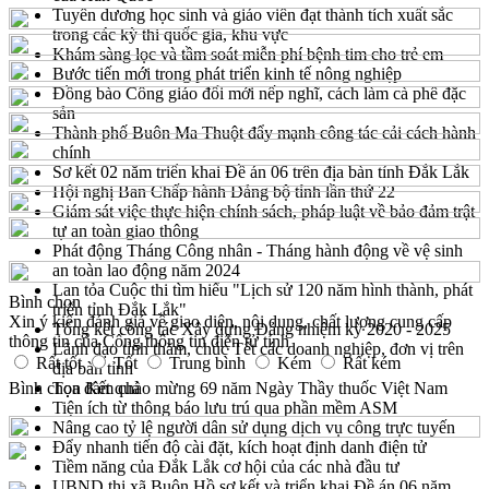
Tuyên dương học sinh và giáo viên đạt thành tích xuất sắc
trong các kỳ thi quốc gia, khu vực
Khám sàng lọc và tầm soát miễn phí bệnh tim cho trẻ em
Bước tiến mới trong phát triển kinh tế nông nghiệp
Đồng bào Công giáo đổi mới nếp nghĩ, cách làm cà phê đặc
sản
Thành phố Buôn Ma Thuột đẩy mạnh công tác cải cách hành
chính
Sơ kết 02 năm triển khai Đề án 06 trên địa bàn tỉnh Đắk Lắk
Hội nghị Ban Chấp hành Đảng bộ tỉnh lần thứ 22
Giám sát việc thực hiện chính sách, pháp luật về bảo đảm trật
tự an toàn giao thông
Phát động Tháng Công nhân - Tháng hành động về vệ sinh
an toàn lao động năm 2024
Lan tỏa Cuộc thi tìm hiểu "Lịch sử 120 năm hình thành, phát
Bình chọn
triển tỉnh Đắk Lắk"
Xin ý kiến đánh giá về giao diện, nội dung, chất lượng cung cấp
Tổng kết công tác Xây dựng Đảng nhiệm kỳ 2020 - 2025
thông tin của Cổng thông tin điện tử tỉnh
Lãnh đạo tỉnh thăm, chúc Tết các doanh nghiệp, đơn vị trên
Rất tốt
Tốt
Trung bình
Kém
Rất kém
địa bàn tỉnh
Bình chọn
Tọa đàm chào mừng 69 năm Ngày Thầy thuốc Việt Nam
Kết quả
Tiện ích từ thông báo lưu trú qua phần mềm ASM
Nâng cao tỷ lệ người dân sử dụng dịch vụ công trực tuyến
Đẩy nhanh tiến độ cài đặt, kích hoạt định danh điện tử
Tiềm năng của Đắk Lắk cơ hội của các nhà đầu tư
UBND thị xã Buôn Hồ sơ kết và triển khai Đề án 06 năm