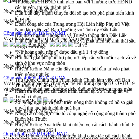
Bản PDF
Tải về
Thường trực HĐND tỉnh giao ban với Thường trực HĐND
các huyện, thị xã, thành phố
Ngày ban hành:
08/06/2021
Đắk Lắk đẩy mạnh chuyển đổi số tạo bứt phá phát triển kinh
tế xã hội
Ngày hiệu lực:
Đoàn công tác của Trung ương Hội Liên hiệp Phụ nữ Việt
Nam làm việc với Ban Thường vụ Tỉnh ủy Đắk Lắk
Công văn 4983/UBND-NNMT
Hội thao ngành Thông tin và Truyền thông tỉnh Đắk Lắk
V/v triển khai ý kiến chỉ đạo của Văn phòng Chính phủ
Đắk Lắk tìm giải pháp xây dựng và phát triển hệ sinh thái sầu
Bản PDF
Tải về
riêng bền vững
“Nữ hoàng sầu riêng” được đấu giá 1,4 tỷ đồng
Ngày ban hành:
07/06/2021
Hội thảo giải pháp hỗ trợ phụ nữ tiếp cận với nước sạch và vệ
sinh ở khu vực nông thôn
Ngày hiệu lực:
Huyện Krông Năng cần đẩy mạnh thu hút đầu tư vào phát
triển nông nghiệp
Công văn 4969/UBND-KGVX
Thủ tướng Chính Phủ Phạm Minh Chính làm việc với Ban
V/v tăng cường bảo vệ, chăm sóc trẻ em trong đại dịch COVID-19
Thường vụ Tỉnh Đắk Lắk
và phòng, chống tai nạn, thương tích, đuối nước trẻ em trong mùa
Kiểm tra công tác cải cách hành chính tại Sở Thông tin và
hè
Truyền thông
Bản PDF
Tải về
Sở Nông nghiệp và phát triển nông thôn không có hồ sơ giải
quyết thủ tục hành chính quá hạn
Ngày ban hành:
07/06/2021
Nâng cao năng lực cho tổ công nghệ số cộng đồng thành phố
Buôn Ma Thuột
Ngày hiệu lực:
Huyện Krông Ana triển khai nhiệm vụ cải cách hành chính 6
tháng cuối năm 2024
Quyết định 17/2021/QĐ-UBND
UBND huyện Krông Búk triển khai công tác cải cách hành