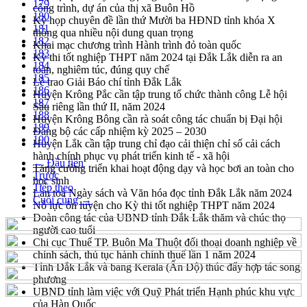
179
công trình, dự án của thị xã Buôn Hồ
180
Kỳ họp chuyên đề lần thứ Mười ba HĐND tỉnh khóa X
181
thông qua nhiều nội dung quan trọng
182
Khai mạc chương trình Hành trình đỏ toàn quốc
183
Kỳ thi tốt nghiệp THPT năm 2024 tại Đắk Lắk diễn ra an
184
toàn, nghiêm túc, đúng quy chế
185
Lễ trao Giải Báo chí tỉnh Đắk Lắk
186
Huyện Krông Pắc cần tập trung tổ chức thành công Lễ hội
187
Sầu riêng lần thứ II, năm 2024
188
Huyện Krông Bông cần rà soát công tác chuẩn bị Đại hội
189
Đảng bộ các cấp nhiệm kỳ 2025 – 2030
190
Huyện Lắk cần tập trung chỉ đạo cải thiện chỉ số cải cách
hành chính phục vụ phát triển kinh tế - xã hội
← Đầu tiên
Tăng cường triển khai hoạt động dạy và học bơi an toàn cho
Trước
học sinh
Tiếp theo
Lan toả Ngày sách và Văn hóa đọc tỉnh Đắk Lắk năm 2024
Cuối cùng →
Nỗ lực ôn luyện cho Kỳ thi tốt nghiệp THPT năm 2024
Đoàn công tác của UBND tỉnh Đắk Lắk thăm và chúc thọ
người cao tuổi
Chi cục Thuế TP. Buôn Ma Thuột đối thoại doanh nghiệp về
chính sách, thủ tục hành chính thuế lần 1 năm 2024
Tỉnh Đắk Lắk và bang Kerala (Ấn Độ) thúc đẩy hợp tác song
phương
UBND tỉnh làm việc với Quỹ Phát triển Hạnh phúc khu vực
của Hàn Quốc