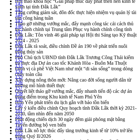
Hội thảo khoa học “Giải pháp thúc đẩy phát triển nền kinh tế
142
xanh tại tỉnh Đắk Lắk”
143
Tăng cường giám sát, đôn đốc thực hiện nhiệm vụ quản lý tài
144
sản công hàng tuần
145
Tháo gỡ những vướng mắc, đẩy mạnh công tác cải cách thủ
146
tục hành chính tại Trung tâm Phục vụ hành chính công tỉnh
147
Đắk Lắk: Tôn vinh 46 giải pháp tại Hội thi Sáng tạo Kỹ thuật
148
2024 - 2025
149
Đắk Lắk rà soát, điều chỉnh Đề án 190 về phát triển nuôi
150
trồng thủy sản
151
Phó Chủ tịch UBND tỉnh Đắk Lắk Trương Công Thái kiểm
152
tra thực địa Dự án cao tốc Khánh Hòa - Buôn Ma Thuột
153
Định vị cà phê Việt Nam như một “di sản sống” trong dòng
154
chảy toàn cầu
155
Xây dựng nông thôn mới: Nâng cao đời sống người dân từ
156
những mô hình thiết thực
157
Quyết liệt tháo gỡ vướng mắc, đẩy nhanh tiến độ các dự án
158
trọng điểm trong Khu kinh tế Nam Phú Yên
159
Hòn Yến phát triển du lịch gắn với bảo tồn biển
160
Lấy ý kiến điều chỉnh Quy hoạch tỉnh Đắk Lắk thời kỳ 2021-
161
2030, tầm nhìn đến năm 2050
162
Phát động chiến dịch 30 ngày đêm giải phóng mặt bằng
163
Tuyến đường bộ ven biển
164
Đắk Lắk nỗ lực thúc đẩy tăng trưởng kinh tế từ 10% trở lên
165
trong Quý II/2026
166