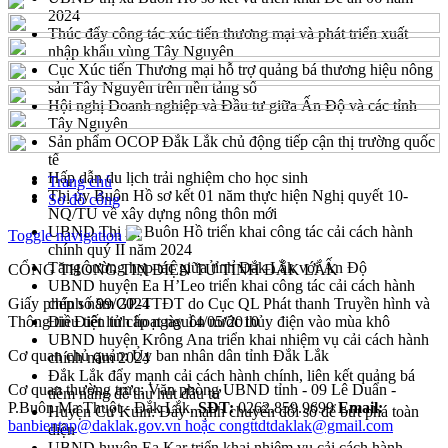
2024
Thúc đẩy công tác xúc tiến thương mại và phát triển xuất
nhập khẩu vùng Tây Nguyên
Cục Xúc tiến Thương mại hỗ trợ quảng bá thương hiệu nông
sản Tây Nguyên trên nền tảng số
Hội nghị Doanh nghiệp và Đầu tư giữa Ấn Độ và các tỉnh
Tây Nguyên
Sản phẩm OCOP Đắk Lắk chủ động tiếp cận thị trường quốc
tế
Hấp dẫn du lịch trải nghiệm cho học sinh
Trang chủ
Thị ủy Buôn Hồ sơ kết 01 năm thực hiện Nghị quyết 10-
Sơ đồ cổng
NQ/TU về xây dựng nông thôn mới
UBND Thị xã Buôn Hồ triển khai công tác cải cách hành
Toggle navigation
chính quý II năm 2024
Tăng cường hợp tác giữa tỉnh Đắk Lắk với Ấn Độ
CỔNG THÔNG TIN ĐIỆN TỬ TỈNH ĐẮK LẮK
UBND huyện Ea H’Leo triển khai công tác cải cách hành
Giấy phép số 99/GP-TTĐT do Cục QL Phát thanh Truyền hình và
chính năm 2024
Thông tin Điện tử cấp ngày 14/05/2010
Điều tiết linh hoạt nguồn nước thủy điện vào mùa khô
UBND huyện Krông Ana triển khai nhiệm vụ cải cách hành
Cơ quan chủ quản: Ủy ban nhân dân tỉnh Đắk Lắk
chính năm 2024
Đắk Lắk đẩy mạnh cải cách hành chính, liên kết quảng bá
Cơ quan thường trực: Văn phòng UBND tỉnh - 09 Lê Duẩn -
tiềm năng để thu hút đầu tư
P.Buôn Ma Thuột - Đắk Lắk.
SĐT:
0262.859.9699
Email:
Huyện Cư Kuin: Đẩy mạnh chuyển đổi số để bứt phá toàn
banbientap@daklak.gov.vn hoặc congttdtdaklak@gmail.com
diện
UBND huyện Ea Kar triển khai nhiệm vụ cải cách hành