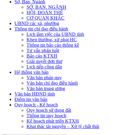
Sở, Ban, Ngành
SỞ, BAN, NGÀNH
HỘI, ĐOÀN THỂ
CƠ QUAN KHÁC
UBND các xã, phường
Thông tin chỉ đạo điều hành
Lịch làm việc của UBND tỉnh
Khen thưởng, xử phạt HC
Thông tin báo cáo thống kê
Tư vấn pháp luật
Báo cáo KTXH
Giải quyết đơn thư
Lịch tiếp công dân
Hệ thống văn bản
Văn bản pháp quy
Văn bản chỉ đạo điều hành
Văn bản trung ương
Văn bản HĐND tỉnh
Điểm tin văn bản
Quy hoạch - Kế hoạch
Quy hoạch sử dụng đất
Thông tin quy hoạch
Kế hoạch phát triển KTXH
Khai thác tài nguyên – Xử lý chất thải