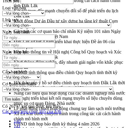
Đề án 06 tạo bước ngoặt đột phá trong cải cách hành chính
Trích yếu
tỉnh Đắk Lắk
Loại văn bản
Kết nối tour, đẩy mạnh chuyển đổi số để phát triển du lịch
Đắk Lắk
Lĩnh vực
Khởi động Dự án Đầu tư xây dựng hạ tầng kỹ thuật Cụm
công nghiệp Tân Tiến
Gặp mặt các cơ quan báo chí nhân Kỷ niệm 101 năm Ngày
Ngày ban hành
Báo chí Cách mạng Việt Nam
Đắk Lắk sơ kết 4 năm triển khai thực hiện Đề án 06 của
Chính phủ
Ngày hiệu lực
Họp báo thông tin về Hội nghị Công bố Quy hoạch và Xúc
tiến đầu tư tỉnh Đắk Lắk
Khơi thông điểm nghẽn, đẩy nhanh giải ngân vốn khắc phục
thiên tai
Cấp ban hành
HĐND tỉnh thông qua điều chỉnh Quy hoạch tỉnh thời kỳ
2021-2030
Hội thảo góp ý hồ sơ điều chỉnh quy hoạch tỉnh Đắk Lắk thời
Cơ quan ban hành
kỳ 2021-2030, tầm nhìn đến năm 2050
Nâng cao hiệu quả hoạt động của các doanh nghiệp nhà nước
Hội nghị triển khai kết nối mạng truyền số liệu chuyên dùng
phục vụ cơ quan Đảng, Nhà nước
Có
26797
kết quả được tìm thấy
Lễ phát động chuỗi hoạt động chung tay làm sạch môi trường
Các trang trên cổng 165 của 536
Xã Ea Kar bước chuyển mình trong công tác cải cách hành
chính mô hình mới
140
UBND tỉnh họp báo định kỳ tháng 4 năm 2026
141