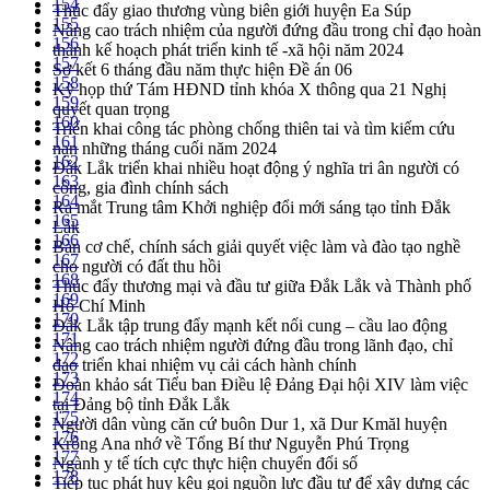
154
Thúc đẩy giao thương vùng biên giới huyện Ea Súp
155
Nâng cao trách nhiệm của người đứng đầu trong chỉ đạo hoàn
156
thành kế hoạch phát triển kinh tế -xã hội năm 2024
157
Sơ kết 6 tháng đầu năm thực hiện Đề án 06
158
Kỳ họp thứ Tám HĐND tỉnh khóa X thông qua 21 Nghị
159
quyết quan trọng
160
Triển khai công tác phòng chống thiên tai và tìm kiếm cứu
161
nạn những tháng cuối năm 2024
162
Đắk Lắk triển khai nhiều hoạt động ý nghĩa tri ân người có
163
công, gia đình chính sách
164
Ra mắt Trung tâm Khởi nghiệp đổi mới sáng tạo tỉnh Đắk
165
Lắk
166
Bàn cơ chế, chính sách giải quyết việc làm và đào tạo nghề
167
cho người có đất thu hồi
168
Thúc đẩy thương mại và đầu tư giữa Đắk Lắk và Thành phố
169
Hồ Chí Minh
170
Đắk Lắk tập trung đẩy mạnh kết nối cung – cầu lao động
171
Nâng cao trách nhiệm người đứng đầu trong lãnh đạo, chỉ
172
đạo triển khai nhiệm vụ cải cách hành chính
173
Đoàn khảo sát Tiểu ban Điều lệ Đảng Đại hội XIV làm việc
174
tại Đảng bộ tỉnh Đắk Lắk
175
Người dân vùng căn cứ buôn Dur 1, xã Dur Kmăl huyện
176
Krông Ana nhớ về Tổng Bí thư Nguyễn Phú Trọng
177
Ngành y tế tích cực thực hiện chuyển đổi số
178
Tiếp tục phát huy kêu gọi nguồn lực đầu tư để xây dựng các