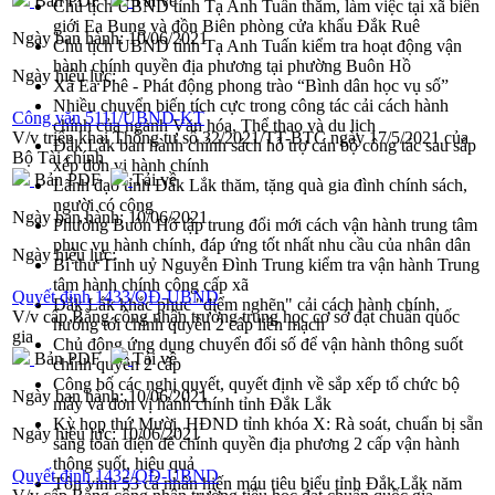
Bản PDF
Tải về
Chủ tịch UBND tỉnh Tạ Anh Tuấn thăm, làm việc tại xã biên
giới Ea Bung và đồn Biên phòng cửa khẩu Đắk Ruê
Ngày ban hành:
10/06/2021
Chủ tịch UBND tỉnh Tạ Anh Tuấn kiểm tra hoạt động vận
hành chính quyền địa phương tại phường Buôn Hồ
Ngày hiệu lực:
Xã Ea Phê - Phát động phong trào “Bình dân học vụ số”
Nhiều chuyển biến tích cực trong công tác cải cách hành
Công văn 5111/UBND-KT
chính của ngành Văn hóa, Thể thao và du lịch
V/v triển khai Thông tư số 32/2021/TT-BTC ngày 17/5/2021 của
Đắk Lắk ban hành chính sách hỗ trợ cán bộ công tác sau sắp
Bộ Tài chính
xếp đơn vị hành chính
Bản PDF
Tải về
Lãnh đạo tỉnh Đắk Lắk thăm, tặng quà gia đình chính sách,
người có công
Ngày ban hành:
10/06/2021
Phường Buôn Hồ tập trung đổi mới cách vận hành trung tâm
phục vụ hành chính, đáp ứng tốt nhất nhu cầu của nhân dân
Ngày hiệu lực:
Bí thư Tỉnh uỷ Nguyễn Đình Trung kiểm tra vận hành Trung
tâm hành chính công cấp xã
Quyết định 1433/QĐ-UBND
Đắk Lắk khắc phục "điểm nghẽn" cải cách hành chính,
V/v cấp Bằng công nhận trường trung học cơ sở đạt chuẩn quốc
hướng tới chính quyền 2 cấp liền mạch
gia
Chủ động ứng dụng chuyển đổi số để vận hành thông suốt
Bản PDF
Tải về
chính quyền 2 cấp
Công bố các nghị quyết, quyết định về sắp xếp tổ chức bộ
Ngày ban hành:
10/06/2021
máy và đơn vị hành chính tỉnh Đắk Lắk
Kỳ họp thứ Mười, HĐND tỉnh khóa X: Rà soát, chuẩn bị sẵn
Ngày hiệu lực:
10/06/2021
sàng toàn diện để chính quyền địa phương 2 cấp vận hành
thông suốt, hiệu quả
Quyết định 1432/QĐ-UBND
Tôn vinh 53 cá nhân hiến máu tiêu biểu tỉnh Đắk Lắk năm