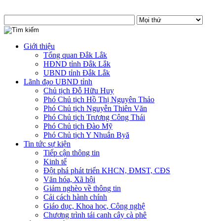
Giới thiệu
Tổng quan Đắk Lắk
HĐND tỉnh Đắk Lắk
UBND tỉnh Đắk Lắk
Lãnh đạo UBND tỉnh
Chủ tịch Đỗ Hữu Huy
Phó Chủ tịch Hồ Thị Nguyên Thảo
Phó Chủ tịch Nguyễn Thiên Văn
Phó Chủ tịch Trương Công Thái
Phó Chủ tịch Đào Mỹ
Phó Chủ tịch Y Nhuân Byă
Tin tức sự kiện
Tiếp cận thông tin
Kinh tế
Đột phá phát triển KHCN, ĐMST, CĐS
Văn hóa, Xã hội
Giảm nghèo về thông tin
Cải cách hành chính
Giáo dục, Khoa học, Công nghệ
Chương trình tái canh cây cà phê