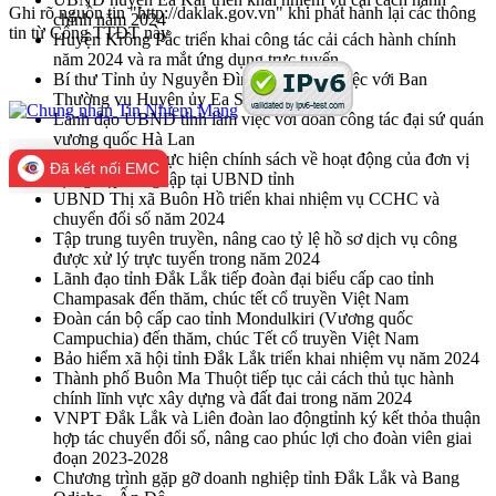
Ghi rõ nguồn tin "http://daklak.gov.vn" khi phát hành lại các thông
chính năm 2024
tin từ Cổng TTĐT này
Huyện Krông Pắc triển khai công tác cải cách hành chính
năm 2024 và ra mắt ứng dụng trực tuyến
Bí thư Tỉnh ủy Nguyễn Đình Trung làm việc với Ban
Thường vụ Huyện ủy Ea Súp
Lãnh đạo UBND tỉnh làm việc với đoàn công tác đại sứ quán
vương quốc Hà Lan
Giám sát việc thực hiện chính sách về hoạt động của đơn vị
Đã kết nối EMC
sự nghiệp công lập tại UBND tỉnh
UBND Thị xã Buôn Hồ triển khai nhiệm vụ CCHC và
chuyển đổi số năm 2024
Tập trung tuyên truyền, nâng cao tỷ lệ hồ sơ dịch vụ công
được xử lý trực tuyến trong năm 2024
Lãnh đạo tỉnh Đắk Lắk tiếp đoàn đại biểu cấp cao tỉnh
Champasak đến thăm, chúc tết cổ truyền Việt Nam
Đoàn cán bộ cấp cao tỉnh Mondulkiri (Vương quốc
Campuchia) đến thăm, chúc Tết cổ truyền Việt Nam
Bảo hiểm xã hội tỉnh Đắk Lắk triển khai nhiệm vụ năm 2024
Thành phố Buôn Ma Thuột tiếp tục cải cách thủ tục hành
chính lĩnh vực xây dựng và đất đai trong năm 2024
VNPT Đắk Lắk và Liên đoàn lao độngtỉnh ký kết thỏa thuận
hợp tác chuyển đổi số, nâng cao phúc lợi cho đoàn viên giai
đoạn 2023-2028
Chương trình gặp gỡ doanh nghiệp tỉnh Đắk Lắk và Bang