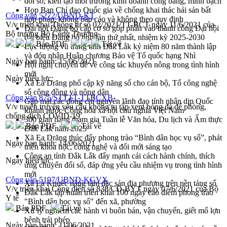
đổi số, kiến tạo môi trường kinh doanh công bằng, minh bạch
Họp Ban Chỉ đạo Quốc gia về chống khai thác hải sản bất
Công văn 5272/UBND-KT
hợp pháp, không báo cáo và không theo quy định
V/v triển khai Thông tư số 02/2021/TT-BCT ngày 11/6/2021 của
Đại hội Đảng bộ cấp cơ sở góp phần vào thanh công Đại hội
Bộ trưởng Bộ Công Thương
đại biểu Đảng bộ tỉnh lần thứ nhất, nhiệm kỳ 2025-2030
Bản PDF
Tải về
Lực lượng vũ trang tỉnh Đắk Lắk kỷ niệm 80 năm thành lập
và đón nhận Huân chương Bảo vệ Tổ quốc hạng Nhì
Ngày ban hành:
15/06/2021
Hội nghị chuyên đề về công tác khuyến nông trong tình hình
mới
Ngày hiệu lực:
Xã Ea Drăng phổ cập kỹ năng số cho cán bộ, Tổ công nghệ
số cộng đồng và nông dân
Công văn 875/STTTT-TTBCXB
Gặp mặt các đồng chí nguyên lãnh đạo tỉnh nhân dịp Quốc
V/v tuyên truyền yêu cầu không tụ tập xem bóng đá để phòng,
khánh nước Cộng hòa xã hội chủ nghĩa Việt Nam
chống dịch COVID-19
300 gian hàng tham gia Tuần lễ Văn hóa, Du lịch và Ẩm thực
Bản PDF
Tải về
Đắk Lắk năm 2025
Xã Ea Drăng thúc đẩy phong trào “Bình dân học vụ số”, phát
Ngày ban hành:
14/06/2021
triển khoa học, công nghệ và đổi mới sáng tạo
Công an tỉnh Đắk Lắk đẩy mạnh cải cách hành chính, thích
Ngày hiệu lực:
ứng chuyển đổi số, đáp ứng yêu cầu nhiệm vụ trong tình hình
mới
Công văn 5197/UBND-KGVX
Xã Ea Knuếc nâng tầm đặc sản địa phương trên nền tảng số
V/v triển khai Công điện số 838/CĐ-BYT ngày 07/6/2021 của Bộ
Đắk Lắk tập huấn triển khai 100 ngày cao điểm phong trào
Y tế
"Bình dân học vụ số" đến xã, phường
Bản PDF
Tải về
Xử lý nghiêm các hành vi buôn bán, vận chuyển, giết mổ lợn
bệnh trái phép
Ngày ban hành:
11/06/2021