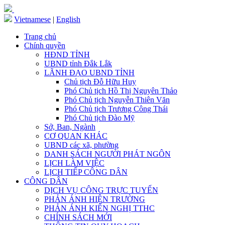
Vietnamese
|
English
Trang chủ
Chính quyền
HĐND TỈNH
UBND tỉnh Đắk Lắk
LÃNH ĐẠO UBND TỈNH
Chủ tịch Đỗ Hữu Huy
Phó Chủ tịch Hồ Thị Nguyên Thảo
Phó Chủ tịch Nguyễn Thiên Văn
Phó Chủ tịch Trương Công Thái
Phó Chủ tịch Đào Mỹ
Sở, Ban, Ngành
CƠ QUAN KHÁC
UBND các xã, phường
DANH SÁCH NGƯỜI PHÁT NGÔN
LỊCH LÀM VIỆC
LỊCH TIẾP CÔNG DÂN
CÔNG DÂN
DỊCH VỤ CÔNG TRỰC TUYẾN
PHẢN ÁNH HIỆN TRƯỜNG
PHẢN ÁNH KIẾN NGHỊ TTHC
CHÍNH SÁCH MỚI