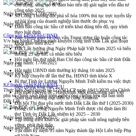
Bản PDF
Tải về
chủ động, sáng tạo để đảm bảo tiến độ giải ngân vốn đầu tư
công năm 2025
Ngày ban hành:
17/06/2021
Sở Công Thương đột phá số hóa 100% thủ tục trực tuyến lấy
sự hài lòng của doanh nghiệp làm thước đo phục vụ
Ngày hiệu lực:
Đảm bảo công tác bầu cử triển khai đúng tiến độ, quy trình
theo luật định
Công văn 1491/QĐ-UBND
Ban Tuyên giáo và Dân vận Trung ương tập huấn công tác
V/v ban hành Chương trình khuyến công tỉnh Đắk Lắk giai đoạn
khoa giáo năm 2025
2021-2025
Đắk Lắk hưởng ứng Ngày Pháp luật Việt Nam 2025 và biểu
Bản PDF
Tải về
dương 25 tập thể, cá nhân tiêu biểu
Hội nghị lần thứ nhất Ban Chỉ đạo công tác bầu cử tỉnh Đắk
Ngày ban hành:
17/06/2021
Lắk
Hội nghị UBND tỉnh thường kỳ tháng 10 năm 2025
Ngày hiệu lực:
Kỳ họp chuyên đề lần thứ Ba, HĐND tỉnh khóa X
Bí thư Tỉnh ủy Lương Nguyễn Minh Triết kiểm tra việc thực
Kế hoạch 5324/KH-UBND
hiện chống khai thác IUU
Thực hiện Nghị quyết số 172/NQ-CP ngày 19/11/2020 của Chính
Hội thảo chuyên đề “Hành trình xuất khẩu nông sản Việt
phủ về chính sách phát triển nghề công chứng trên địa bàn tỉnh
Nam qua thương mại điện tử cùng Amazon”
Đắk Lắk
Đại hội Thi đua yêu nước tỉnh Đắk Lắk lần thứ I (2025-2030)
Bản PDF
Tải về
Đồng chí Lương Nguyễn Minh Triết được chỉ định làm Bí
thư Tỉnh ủy Đắk Lắk nhiệm kỳ 2025 – 2030
Ngày ban hành:
16/06/2021
Tập trung triển khai các giải pháp sản xuất nông nghiệp bền
vững, phát thải thấp
Ngày hiệu lực:
16/06/2021
Tọa đàm kỷ niệm 95 năm Ngày thành lập Hội Liên hiệp Phụ
nữ Việt Nam