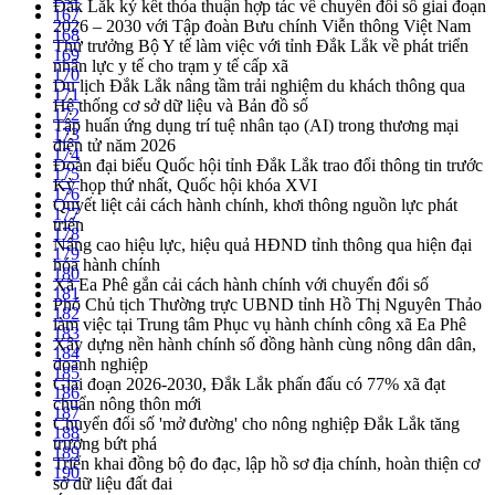
Đắk Lắk ký kết thỏa thuận hợp tác về chuyển đổi số giai đoạn
167
2026 – 2030 với Tập đoàn Bưu chính Viễn thông Việt Nam
168
Thứ trưởng Bộ Y tế làm việc với tỉnh Đắk Lắk về phát triển
169
nhân lực y tế cho trạm y tế cấp xã
170
Du lịch Đắk Lắk nâng tầm trải nghiệm du khách thông qua
171
Hệ thống cơ sở dữ liệu và Bản đồ số
172
Tập huấn ứng dụng trí tuệ nhân tạo (AI) trong thương mại
173
điện tử năm 2026
174
Đoàn đại biểu Quốc hội tỉnh Đắk Lắk trao đổi thông tin trước
175
Kỳ họp thứ nhất, Quốc hội khóa XVI
176
Quyết liệt cải cách hành chính, khơi thông nguồn lực phát
177
triển
178
Nâng cao hiệu lực, hiệu quả HĐND tỉnh thông qua hiện đại
179
hóa hành chính
180
Xã Ea Phê gắn cải cách hành chính với chuyển đổi số
181
Phó Chủ tịch Thường trực UBND tỉnh Hồ Thị Nguyên Thảo
182
làm việc tại Trung tâm Phục vụ hành chính công xã Ea Phê
183
Xây dựng nền hành chính số đồng hành cùng nông dân dân,
184
doanh nghiệp
185
Giai đoạn 2026-2030, Đắk Lắk phấn đấu có 77% xã đạt
186
chuẩn nông thôn mới
187
Chuyển đổi số 'mở đường' cho nông nghiệp Đắk Lắk tăng
188
trưởng bứt phá
189
Triển khai đồng bộ đo đạc, lập hồ sơ địa chính, hoàn thiện cơ
190
sở dữ liệu đất đai