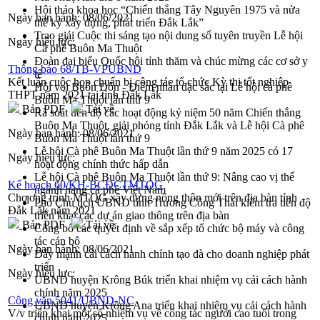
Hội thảo khoa học “Chiến thắng Tây Nguyên 1975 và nửa
Ngày ban hành:
08/06/2021
thế kỷ xây dựng, phát triển Đắk Lắk”
Trao giải Cuộc thi sáng tạo nội dung số tuyên truyền Lễ hội
Ngày hiệu lực:
Cà phê Buôn Ma Thuột
Đoàn đại biểu Quốc hội tỉnh thăm và chúc mừng các cơ sở y
Thông báo 68/TB-VPUBND
tế
Kết luận cuộc họp chuẩn bị công tác tổ chức Kỳ thi tốt nghiệp
Hội voi Buôn Đôn - Điểm nhấn đặc sắc tại Lễ hội cà phê
THPT năm 2021 tại tỉnh Đắk Lắk
Buôn Ma Thuột lần thứ 9
Bản PDF
Tải về
Rà soát tiến độ các hoạt động kỷ niệm 50 năm Chiến thắng
Buôn Ma Thuột, giải phóng tỉnh Đắk Lắk và Lễ hội Cà phê
Ngày ban hành:
08/06/2021
Buôn Ma Thuột lần thứ 9
Lễ hội Cà phê Buôn Ma Thuột lần thứ 9 năm 2025 có 17
Ngày hiệu lực:
hoạt động chính thức hấp dẫn
Lễ hội Cà phê Buôn Ma Thuột lần thứ 9: Nâng cao vị thế
Kế hoạch 60/KH-BCĐCTMTQG
ngành hàng cà phê Việt Nam
Chƣơng trình MTQG xây dựng nông thôn mới trên địa bàn tỉnh
Phó Chủ tịch UBND tỉnh Trương Công Thái kiểm tra tiến độ
Đắk Lắk năm 2021
triển khai các dự án giao thông trên địa bàn
Bản PDF
Tải về
Công bố các quyết định về sắp xếp tổ chức bộ máy và công
tác cán bộ
Ngày ban hành:
08/06/2021
Đẩy mạnh cải cách hành chính tạo đà cho doanh nghiệp phát
triển
Ngày hiệu lực:
UBND huyện Krông Búk triển khai nhiệm vụ cải cách hành
chính năm 2025
Công văn 5041/UBND-NC
UBND huyện Krông Ana triển khai nhiệm vụ cải cách hành
V/v triển khai một số nhiệm vụ về công tác người cao tuổi trong
chính năm 2025