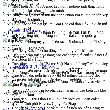
V/v cấp Bằng công nhận trường tiểu học đạt chuẩn quốc gia
2025
Bản PDF
Tải về
Thực hiện bằng được mục tiêu nông nghiệp sinh thái, nông
thôn hiện đại, nông dân văn minh
Ngày ban hành:
10/06/2021
Tăng cường cải cách thủ tục hành chính khi thực hiện sắp xếp
đơn vị hành chính
Ngày hiệu lực:
10/06/2021
Có 49 tác phẩm đạt giải tại Giải Báo chí tỉnh Đắk Lắk lần thứ
V năm 2024
Quyết định 1431/QĐ-UBND
Hội nghị Ban Chấp hành Đảng bộ tỉnh Đắk Lắk lần thứ 33
V/v cấp Bằng công nhận trường mầm non đạt chuẩn quốc gia
(mở rộng)
Bản PDF
Tải về
Đắk Lắk chung tay giảm thiểu rác thải nhựa, lan tỏa lối sống
xanh
Ngày ban hành:
10/06/2021
Sầu riêng Đắk Lắk chủ động nói không với chất cấm
Tiếp tục hoàn thiện và nâng cao chất lượng tổ chức Lễ hội Cà
Ngày hiệu lực:
10/06/2021
phê Buôn Ma Thuột
Truy tặng danh hiệu “Bà mẹ Việt Nam anh hùng” và trao tặng
Công văn 838/STTTT-TTBCXB
các hình thức khen thưởng của Chủ tịch nước
V/v thông tin tuyên truyền các nội dung về bảo đảm trật tự, an toàn
Ấn tượng Chương trình cầu truyền hình “Bản trường ca hòa
giao thông trong dịp nghỉ hè và kỳ thi tốt nghiệp trung học phổ
bình”
thông và tuyển sinh đại học, giáo dục nghề nghiệp năm 2021
Đắk Lắk tuyên dương, khen thưởng học sinh và giáo viên đạt
Bản PDF
Tải về
thành tích xuất sắc
Tuyên dương 55 cán bộ phụ trách tài năng, tiêu biểu của khu
Ngày ban hành:
09/06/2021
vực phía Nam
Lãnh đạo UBND tỉnh Đắk Lắk làm việc với Đoàn chính
Ngày hiệu lực:
quyền thành phố Nevers, Cộng hòa Pháp
Học tập và làm theo Bác về thực hiện tiến bộ, công bằng xã