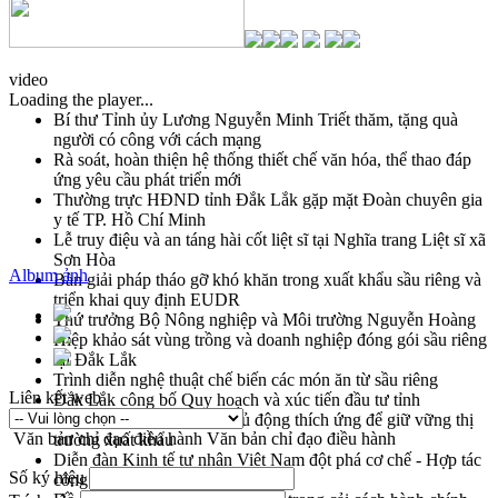
video
Loading the player...
Bí thư Tỉnh ủy Lương Nguyễn Minh Triết thăm, tặng quà
người có công với cách mạng
Rà soát, hoàn thiện hệ thống thiết chế văn hóa, thể thao đáp
ứng yêu cầu phát triển mới
Thường trực HĐND tỉnh Đắk Lắk gặp mặt Đoàn chuyên gia
y tế TP. Hồ Chí Minh
Lễ truy điệu và an táng hài cốt liệt sĩ tại Nghĩa trang Liệt sĩ xã
Sơn Hòa
Album ảnh
Bàn giải pháp tháo gỡ khó khăn trong xuất khẩu sầu riêng và
triển khai quy định EUDR
Thứ trưởng Bộ Nông nghiệp và Môi trường Nguyễn Hoàng
Hiệp khảo sát vùng trồng và doanh nghiệp đóng gói sầu riêng
tại Đắk Lắk
Trình diễn nghệ thuật chế biến các món ăn từ sầu riêng
Liên kết web
Đắk Lắk công bố Quy hoạch và xúc tiến đầu tư tỉnh
Ngành cá ngừ Đắk Lắk chủ động thích ứng để giữ vững thị
Văn bản chỉ đạo điều hành
Văn bản chỉ đạo điều hành
trường xuất khẩu
Diễn đàn Kinh tế tư nhân Việt Nam đột phá cơ chế - Hợp tác
Số ký hiệu
công tư