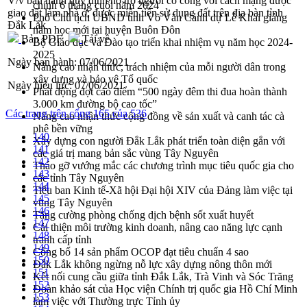
V/v ban hành quy định hỗ trợ người có công với cách mạng được
chính 6 tháng cuối năm 2024
giao đất làm nhà ở; được miễn tiền sử dụng đất trên địa bàn tỉnh
Phó Chủ tịch UBND tỉnh Võ Văn Cảnh dự Lễ Khai giảng
Đắk Lắk
năm học mới tại huyện Buôn Đôn
Bản PDF
Tải về
Bộ Giáo dục và Đào tạo triển khai nhiệm vụ năm học 2024-
2025
Ngày ban hành:
07/06/2021
Nâng cao nhận thức, trách nhiệm của mỗi người dân trong
xây dựng và bảo vệ Tổ quốc
Ngày hiệu lực:
07/06/2021
Phát động đợt cao điểm “500 ngày đêm thi đua hoàn thành
3.000 km đường bộ cao tốc”
Các trang trên cổng 165 của 536
Nâng cao nhận thức cộng đồng về sản xuất và canh tác cà
phê bền vững
140
Xây dựng con người Đắk Lắk phát triển toàn diện gắn với
141
các giá trị mang bản sắc vùng Tây Nguyên
142
Tháo gỡ vướng mắc các chương trình mục tiêu quốc gia cho
143
các tỉnh Tây Nguyên
144
Tiểu ban Kinh tế-Xã hội Đại hội XIV của Đảng làm việc tại
145
vùng Tây Nguyên
146
Tăng cường phòng chống dịch bệnh sốt xuất huyết
147
Cải thiện môi trường kinh doanh, nâng cao năng lực cạnh
148
tranh cấp tỉnh
149
Công bố 14 sản phẩm OCOP đạt tiêu chuẩn 4 sao
150
Đắk Lắk không ngừng nỗ lực xây dựng nông thôn mới
151
Kết nối cung cầu giữa tỉnh Đắk Lắk, Trà Vinh và Sóc Trăng
152
Đoàn khảo sát của Học viện Chính trị quốc gia Hồ Chí Minh
153
làm việc với Thường trực Tỉnh ủy