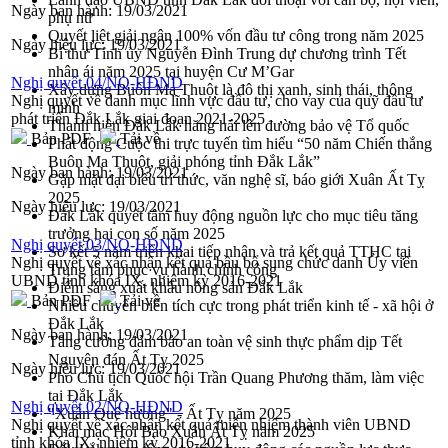
Ngày ban hành:
19/03/2021
phụ nữ
Quyết liệt giải ngân 100% vốn đầu tư công trong năm 2025
Ngày hiệu lực:
19/03/2021
Bí thư Tỉnh ủy Nguyễn Đình Trung dự chương trình Tết
nhân ái năm 2025 tại huyện Cư M’Gar
Nghị quyết 04/NQ-HĐND
Xây dựng Buôn Ma Thuột là đô thị xanh, sinh thái, thông
Nghị quyết về danh mục lĩnh vực đầu tư, cho vay của quỹ đầu tư
minh
phát triển Đắk Lắk giai đoạn 2021-2025
Thanh niên Đắk Lắk hăng hái lên đường bảo vệ Tổ quốc
Bản PDF
Tải về
Phát động Cuộc thi trực tuyến tìm hiểu “50 năm Chiến thắng
Buôn Ma Thuột, giải phóng tỉnh Đắk Lắk”
Ngày ban hành:
19/03/2021
Gặp mặt đại biểu trí thức, văn nghệ sĩ, báo giới Xuân Ất Tỵ
2025
Ngày hiệu lực:
19/03/2021
Đắk Lắk quyết tâm huy động nguồn lực cho mục tiêu tăng
trưởng hai con số năm 2025
Nghị quyết 03/NQ-HĐND
Sơ kết 5 năm triển khai tiếp nhận và trả kết quả TTHC tại
Nghị quyết về xác nhận kết quả bầu bổ sung chức danh Ủy viên
Trung tâm phục vụ hành chính công
UBND tỉnh khóa IX, nhiệm kỳ 2016-2021
Điểm sáng xuất khẩu nông sản Đắk Lắk
Bản PDF
Tải về
Nhiều chuyển biến tích cực trong phát triển kinh tế - xã hội ở
Đắk Lắk
Ngày ban hành:
19/03/2021
Tăng cường đảm bảo an toàn vệ sinh thực phẩm dịp Tết
Nguyên đán Ất Tỵ 2025
Ngày hiệu lực:
19/03/2021
Phó Chủ tịch Quốc hội Trần Quang Phương thăm, làm việc
tại Đắk Lắk
Nghị quyết 02/NQ-HĐND
"Xuân Quê hương" - Ất Tỵ năm 2025
Nghị quyết về xác nhận kết quả miễn nhiệm thành viên UBND
Khai mạc Hội Báo Xuân Ất Tỵ năm 2025
tỉnh khóa IX, nhiệm kỳ 2016-2021