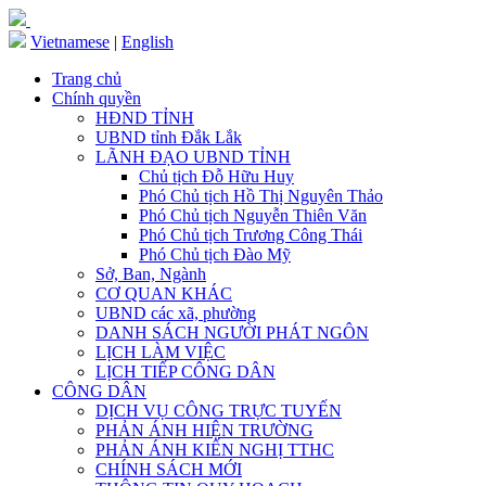
Vietnamese
|
English
Trang chủ
Chính quyền
HĐND TỈNH
UBND tỉnh Đắk Lắk
LÃNH ĐẠO UBND TỈNH
Chủ tịch Đỗ Hữu Huy
Phó Chủ tịch Hồ Thị Nguyên Thảo
Phó Chủ tịch Nguyễn Thiên Văn
Phó Chủ tịch Trương Công Thái
Phó Chủ tịch Đào Mỹ
Sở, Ban, Ngành
CƠ QUAN KHÁC
UBND các xã, phường
DANH SÁCH NGƯỜI PHÁT NGÔN
LỊCH LÀM VIỆC
LỊCH TIẾP CÔNG DÂN
CÔNG DÂN
DỊCH VỤ CÔNG TRỰC TUYẾN
PHẢN ÁNH HIỆN TRƯỜNG
PHẢN ÁNH KIẾN NGHỊ TTHC
CHÍNH SÁCH MỚI