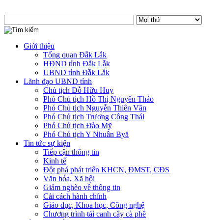
Giới thiệu
Tổng quan Đắk Lắk
HĐND tỉnh Đắk Lắk
UBND tỉnh Đắk Lắk
Lãnh đạo UBND tỉnh
Chủ tịch Đỗ Hữu Huy
Phó Chủ tịch Hồ Thị Nguyên Thảo
Phó Chủ tịch Nguyễn Thiên Văn
Phó Chủ tịch Trương Công Thái
Phó Chủ tịch Đào Mỹ
Phó Chủ tịch Y Nhuân Byă
Tin tức sự kiện
Tiếp cận thông tin
Kinh tế
Đột phá phát triển KHCN, ĐMST, CĐS
Văn hóa, Xã hội
Giảm nghèo về thông tin
Cải cách hành chính
Giáo dục, Khoa học, Công nghệ
Chương trình tái canh cây cà phê