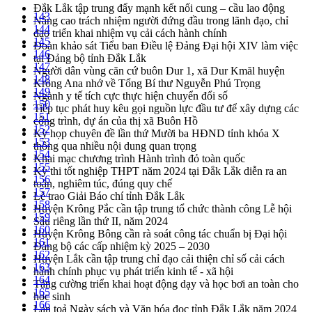
Đắk Lắk tập trung đẩy mạnh kết nối cung – cầu lao động
143
Nâng cao trách nhiệm người đứng đầu trong lãnh đạo, chỉ
144
đạo triển khai nhiệm vụ cải cách hành chính
145
Đoàn khảo sát Tiểu ban Điều lệ Đảng Đại hội XIV làm việc
146
tại Đảng bộ tỉnh Đắk Lắk
147
Người dân vùng căn cứ buôn Dur 1, xã Dur Kmăl huyện
148
Krông Ana nhớ về Tổng Bí thư Nguyễn Phú Trọng
149
Ngành y tế tích cực thực hiện chuyển đổi số
150
Tiếp tục phát huy kêu gọi nguồn lực đầu tư để xây dựng các
151
công trình, dự án của thị xã Buôn Hồ
152
Kỳ họp chuyên đề lần thứ Mười ba HĐND tỉnh khóa X
153
thông qua nhiều nội dung quan trọng
154
Khai mạc chương trình Hành trình đỏ toàn quốc
155
Kỳ thi tốt nghiệp THPT năm 2024 tại Đắk Lắk diễn ra an
156
toàn, nghiêm túc, đúng quy chế
157
Lễ trao Giải Báo chí tỉnh Đắk Lắk
158
Huyện Krông Pắc cần tập trung tổ chức thành công Lễ hội
159
Sầu riêng lần thứ II, năm 2024
160
Huyện Krông Bông cần rà soát công tác chuẩn bị Đại hội
161
Đảng bộ các cấp nhiệm kỳ 2025 – 2030
162
Huyện Lắk cần tập trung chỉ đạo cải thiện chỉ số cải cách
163
hành chính phục vụ phát triển kinh tế - xã hội
164
Tăng cường triển khai hoạt động dạy và học bơi an toàn cho
165
học sinh
166
Lan toả Ngày sách và Văn hóa đọc tỉnh Đắk Lắk năm 2024