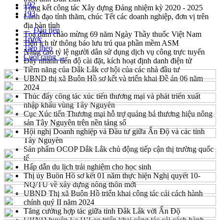
192
Tổng kết công tác Xây dựng Đảng nhiệm kỳ 2020 - 2025
193
Lãnh đạo tỉnh thăm, chúc Tết các doanh nghiệp, đơn vị trên
địa bàn tỉnh
← Đầu tiên
Tọa đàm chào mừng 69 năm Ngày Thầy thuốc Việt Nam
Trước
Tiện ích từ thông báo lưu trú qua phần mềm ASM
Tiếp theo
Nâng cao tỷ lệ người dân sử dụng dịch vụ công trực tuyến
Cuối cùng →
Đẩy nhanh tiến độ cài đặt, kích hoạt định danh điện tử
Tiềm năng của Đắk Lắk cơ hội của các nhà đầu tư
UBND thị xã Buôn Hồ sơ kết và triển khai Đề án 06 năm
2024
Thúc đẩy công tác xúc tiến thương mại và phát triển xuất
nhập khẩu vùng Tây Nguyên
Cục Xúc tiến Thương mại hỗ trợ quảng bá thương hiệu nông
sản Tây Nguyên trên nền tảng số
Hội nghị Doanh nghiệp và Đầu tư giữa Ấn Độ và các tỉnh
Tây Nguyên
Sản phẩm OCOP Đắk Lắk chủ động tiếp cận thị trường quốc
tế
Hấp dẫn du lịch trải nghiệm cho học sinh
Thị ủy Buôn Hồ sơ kết 01 năm thực hiện Nghị quyết 10-
NQ/TU về xây dựng nông thôn mới
UBND Thị xã Buôn Hồ triển khai công tác cải cách hành
chính quý II năm 2024
Tăng cường hợp tác giữa tỉnh Đắk Lắk với Ấn Độ
UBND huyện Ea H’Leo triển khai công tác cải cách hành