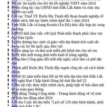
167
Nỗ lực ôn luyện cho Kỳ thi tốt nghiệp THPT năm 2024
168
Đoàn công tác của UBND tỉnh Đắk Lắk thăm và chúc thọ
169
người cao tuổi
170
Chi cục Thuế TP. Buôn Ma Thuột đối thoại doanh nghiệp về
171
chính sách, thủ tục hành chính thuế lần 1 năm 2024
172
Tỉnh Đắk Lắk và bang Kerala (Ấn Độ) thúc đẩy hợp tác song
173
phương
174
UBND tỉnh làm việc với Quỹ Phát triển Hạnh phúc khu vực
175
của Hàn Quốc
176
Tuyên dương học sinh và giáo viên đạt thành tích xuất sắc
177
trong các kỳ thi quốc gia, khu vực
178
Khám sàng lọc và tầm soát miễn phí bệnh tim cho trẻ em
179
Bước tiến mới trong phát triển kinh tế nông nghiệp
180
Đồng bào Công giáo đổi mới nếp nghĩ, cách làm cà phê đặc
181
sản
182
Thành phố Buôn Ma Thuột đẩy mạnh công tác cải cách hành
183
chính
184
Sơ kết 02 năm triển khai Đề án 06 trên địa bàn tỉnh Đắk Lắk
185
Hội nghị Ban Chấp hành Đảng bộ tỉnh lần thứ 22
186
Giám sát việc thực hiện chính sách, pháp luật về bảo đảm trật
187
tự an toàn giao thông
188
Phát động Tháng Công nhân - Tháng hành động về vệ sinh
189
an toàn lao động năm 2024
190
Lan tỏa Cuộc thi tìm hiểu "Lịch sử 120 năm hình thành, phát
191
triển tỉnh Đắk Lắk"