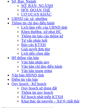
Sở, Ban, Ngành
SỞ, BAN, NGÀNH
HỘI, ĐOÀN THỂ
CƠ QUAN KHÁC
UBND các xã, phường
Thông tin chỉ đạo điều hành
Lịch làm việc của UBND tỉnh
Khen thưởng, xử phạt HC
Thông tin báo cáo thống kê
Tư vấn pháp luật
Báo cáo KTXH
Giải quyết đơn thư
Lịch tiếp công dân
Hệ thống văn bản
Văn bản pháp quy
Văn bản chỉ đạo điều hành
Văn bản trung ương
Văn bản HĐND tỉnh
Điểm tin văn bản
Quy hoạch - Kế hoạch
Quy hoạch sử dụng đất
Thông tin quy hoạch
Kế hoạch phát triển KTXH
Khai thác tài nguyên – Xử lý chất thải