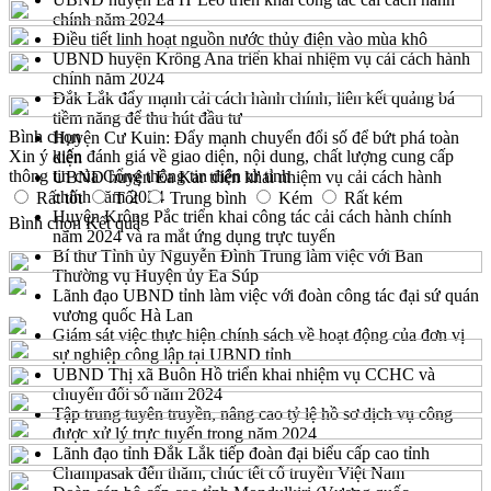
chính năm 2024
Điều tiết linh hoạt nguồn nước thủy điện vào mùa khô
UBND huyện Krông Ana triển khai nhiệm vụ cải cách hành
chính năm 2024
Đắk Lắk đẩy mạnh cải cách hành chính, liên kết quảng bá
tiềm năng để thu hút đầu tư
Bình chọn
Huyện Cư Kuin: Đẩy mạnh chuyển đổi số để bứt phá toàn
Xin ý kiến đánh giá về giao diện, nội dung, chất lượng cung cấp
diện
thông tin của Cổng thông tin điện tử tỉnh
UBND huyện Ea Kar triển khai nhiệm vụ cải cách hành
chính năm 2024
Rất tốt
Tốt
Trung bình
Kém
Rất kém
Huyện Krông Pắc triển khai công tác cải cách hành chính
Bình chọn
Kết quả
năm 2024 và ra mắt ứng dụng trực tuyến
Bí thư Tỉnh ủy Nguyễn Đình Trung làm việc với Ban
Thường vụ Huyện ủy Ea Súp
Lãnh đạo UBND tỉnh làm việc với đoàn công tác đại sứ quán
vương quốc Hà Lan
Giám sát việc thực hiện chính sách về hoạt động của đơn vị
sự nghiệp công lập tại UBND tỉnh
UBND Thị xã Buôn Hồ triển khai nhiệm vụ CCHC và
chuyển đổi số năm 2024
Tập trung tuyên truyền, nâng cao tỷ lệ hồ sơ dịch vụ công
được xử lý trực tuyến trong năm 2024
Lãnh đạo tỉnh Đắk Lắk tiếp đoàn đại biểu cấp cao tỉnh
Champasak đến thăm, chúc tết cổ truyền Việt Nam