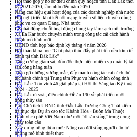
Hội thảo góp ý hồ sơ điều chỉnh quy hoạch tỉnh Đắk Lắk thời
145
kỳ 2021-2030, tầm nhìn đến năm 2050
146
Nâng cao hiệu quả hoạt động của các doanh nghiệp nhà nước
147
Hội nghị triển khai kết nối mạng truyền số liệu chuyên dùng
148
phục vụ cơ quan Đảng, Nhà nước
149
Lễ phát động chuỗi hoạt động chung tay làm sạch môi trường
150
Xã Ea Kar bước chuyển mình trong công tác cải cách hành
151
chính mô hình mới
152
UBND tỉnh họp báo định kỳ tháng 4 năm 2026
153
Hội thảo khoa học “Giải pháp thúc đẩy phát triển nền kinh tế
154
xanh tại tỉnh Đắk Lắk”
155
Tăng cường giám sát, đôn đốc thực hiện nhiệm vụ quản lý tài
156
sản công hàng tuần
157
Tháo gỡ những vướng mắc, đẩy mạnh công tác cải cách thủ
158
tục hành chính tại Trung tâm Phục vụ hành chính công tỉnh
159
Đắk Lắk: Tôn vinh 46 giải pháp tại Hội thi Sáng tạo Kỹ thuật
160
2024 - 2025
161
Đắk Lắk rà soát, điều chỉnh Đề án 190 về phát triển nuôi
162
trồng thủy sản
163
Phó Chủ tịch UBND tỉnh Đắk Lắk Trương Công Thái kiểm
164
tra thực địa Dự án cao tốc Khánh Hòa - Buôn Ma Thuột
165
Định vị cà phê Việt Nam như một “di sản sống” trong dòng
166
chảy toàn cầu
167
Xây dựng nông thôn mới: Nâng cao đời sống người dân từ
168
những mô hình thiết thực
169