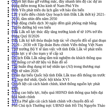
Quyết liệt tháo gỡ vướng mắc, đẩy nhanh tiến độ các dự án
170
trọng điểm trong Khu kinh tế Nam Phú Yên
171
Hòn Yến phát triển du lịch gắn với bảo tồn biển
172
Lấy ý kiến điều chỉnh Quy hoạch tỉnh Đắk Lắk thời kỳ 2021-
173
2030, tầm nhìn đến năm 2050
174
Phát động chiến dịch 30 ngày đêm giải phóng mặt bằng
175
Tuyến đường bộ ven biển
176
Đắk Lắk nỗ lực thúc đẩy tăng trưởng kinh tế từ 10% trở lên
177
trong Quý II/2026
178
Đắk Lắk ký kết thỏa thuận hợp tác về chuyển đổi số giai đoạn
179
2026 – 2030 với Tập đoàn Bưu chính Viễn thông Việt Nam
180
Thứ trưởng Bộ Y tế làm việc với tỉnh Đắk Lắk về phát triển
181
nhân lực y tế cho trạm y tế cấp xã
182
Du lịch Đắk Lắk nâng tầm trải nghiệm du khách thông qua
183
Hệ thống cơ sở dữ liệu và Bản đồ số
184
Tập huấn ứng dụng trí tuệ nhân tạo (AI) trong thương mại
185
điện tử năm 2026
186
Đoàn đại biểu Quốc hội tỉnh Đắk Lắk trao đổi thông tin trước
187
Kỳ họp thứ nhất, Quốc hội khóa XVI
188
Quyết liệt cải cách hành chính, khơi thông nguồn lực phát
189
triển
190
Nâng cao hiệu lực, hiệu quả HĐND tỉnh thông qua hiện đại
191
hóa hành chính
192
Xã Ea Phê gắn cải cách hành chính với chuyển đổi số
193
Phó Chủ tịch Thường trực UBND tỉnh Hồ Thị Nguyên Thảo