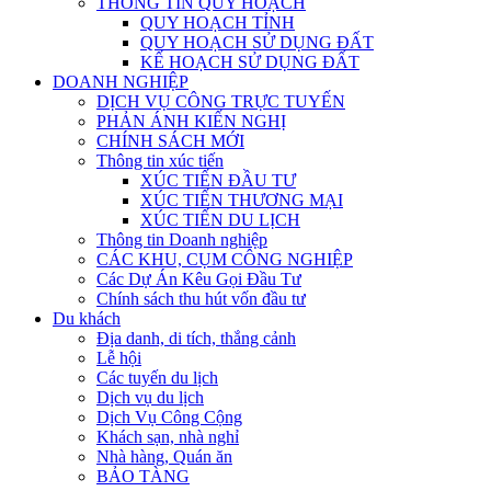
THÔNG TIN QUY HOẠCH
QUY HOẠCH TỈNH
QUY HOẠCH SỬ DỤNG ĐẤT
KẾ HOẠCH SỬ DỤNG ĐẤT
DOANH NGHIỆP
DỊCH VỤ CÔNG TRỰC TUYẾN
PHẢN ÁNH KIẾN NGHỊ
CHÍNH SÁCH MỚI
Thông tin xúc tiến
XÚC TIẾN ĐẦU TƯ
XÚC TIẾN THƯƠNG MẠI
XÚC TIẾN DU LỊCH
Thông tin Doanh nghiệp
CÁC KHU, CỤM CÔNG NGHIỆP
Các Dự Án Kêu Gọi Đầu Tư
Chính sách thu hút vốn đầu tư
Du khách
Địa danh, di tích, thắng cảnh
Lễ hội
Các tuyến du lịch
Dịch vụ du lịch
Dịch Vụ Công Cộng
Khách sạn, nhà nghỉ
Nhà hàng, Quán ăn
BẢO TÀNG