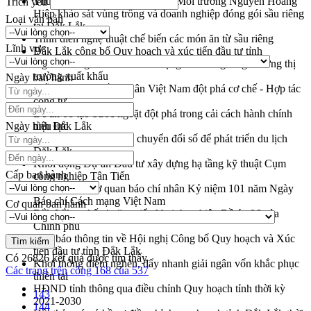
Thứ trưởng Bộ Nông nghiệp và Môi trường Nguyễn Hoàng
Trích yếu
Hiệp khảo sát vùng trồng và doanh nghiệp đóng gói sầu riêng
Loại văn bản
tại Đắk Lắk
Trình diễn nghệ thuật chế biến các món ăn từ sầu riêng
Lĩnh vực
Đắk Lắk công bố Quy hoạch và xúc tiến đầu tư tỉnh
Ngành cá ngừ Đắk Lắk chủ động thích ứng để giữ vững thị
trường xuất khẩu
Ngày ban hành
Diễn đàn Kinh tế tư nhân Việt Nam đột phá cơ chế - Hợp tác
công tư
Đề án 06 tạo bước ngoặt đột phá trong cải cách hành chính
Ngày hiệu lực
tỉnh Đắk Lắk
Kết nối tour, đẩy mạnh chuyển đổi số để phát triển du lịch
Đắk Lắk
Khởi động Dự án Đầu tư xây dựng hạ tầng kỹ thuật Cụm
Cấp ban hành
công nghiệp Tân Tiến
Gặp mặt các cơ quan báo chí nhân Kỷ niệm 101 năm Ngày
Báo chí Cách mạng Việt Nam
Cơ quan ban hành
Đắk Lắk sơ kết 4 năm triển khai thực hiện Đề án 06 của
Chính phủ
Họp báo thông tin về Hội nghị Công bố Quy hoạch và Xúc
tiến đầu tư tỉnh Đắk Lắk
Có
26826
kết quả được tìm thấy
Khơi thông điểm nghẽn, đẩy nhanh giải ngân vốn khắc phục
Các trang trên cổng 168 của 537
thiên tai
HĐND tỉnh thông qua điều chỉnh Quy hoạch tỉnh thời kỳ
143
2021-2030
144