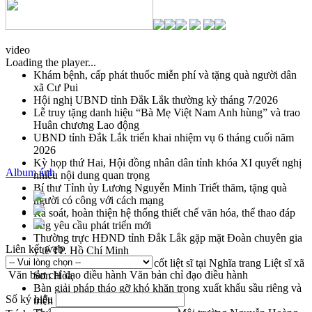
video
Loading the player...
Khám bệnh, cấp phát thuốc miễn phí và tặng quà người dân
xã Cư Pui
Hội nghị UBND tỉnh Đắk Lắk thường kỳ tháng 7/2026
Lễ truy tặng danh hiệu “Bà Mẹ Việt Nam Anh hùng” và trao
Huân chương Lao động
UBND tỉnh Đắk Lắk triển khai nhiệm vụ 6 tháng cuối năm
2026
Kỳ họp thứ Hai, Hội đồng nhân dân tỉnh khóa XI quyết nghị
Album ảnh
nhiều nội dung quan trọng
Bí thư Tỉnh ủy Lương Nguyễn Minh Triết thăm, tặng quà
người có công với cách mạng
Rà soát, hoàn thiện hệ thống thiết chế văn hóa, thể thao đáp
ứng yêu cầu phát triển mới
Thường trực HĐND tỉnh Đắk Lắk gặp mặt Đoàn chuyên gia
Liên kết web
y tế TP. Hồ Chí Minh
Lễ truy điệu và an táng hài cốt liệt sĩ tại Nghĩa trang Liệt sĩ xã
Văn bản chỉ đạo điều hành
Văn bản chỉ đạo điều hành
Sơn Hòa
Bàn giải pháp tháo gỡ khó khăn trong xuất khẩu sầu riêng và
Số ký hiệu
triển khai quy định EUDR