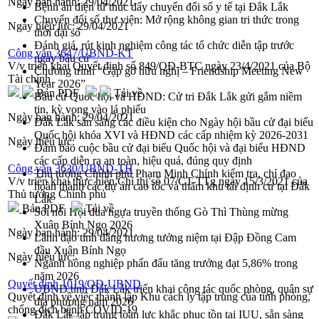
Ngày ban hành:
29/04/2021
Bệnh án điện tử thúc đẩy chuyển đổi số y tế tại Đắk Lắk
Chuyển đổi số thư viện: Mở rộng không gian tri thức trong
Ngày hiệu lực:
29/04/2021
thời đại số
Đánh giá, rút kinh nghiệm công tác tổ chức diễn tập trước
Công văn 3647/UBND-KT
ngày bầu cử
V/v triển khai Quyết định số 849/QĐ-BTC ngày 23/4/2021 của Bộ
Chương trình “Gặp gỡ hữu nghị – Friendship Meeting New
Tài chính
Year 2026”
Bản PDF
Tải về
Bầu cử Quốc hội và HĐND: Cử tri Đắk Lắk gửi gắm niềm
tin, kỳ vọng vào lá phiếu
Ngày ban hành:
29/04/2021
Đắk Lắk sẵn sàng các điều kiện cho Ngày hội bầu cử đại biểu
Quốc hội khóa XVI và HĐND các cấp nhiệm kỳ 2026-2031
Ngày hiệu lực:
Đảm bảo cuộc bầu cử đại biểu Quốc hội và đại biểu HĐND
các cấp diễn ra an toàn, hiệu quả, đúng quy định
Công văn 3630/UBND-TH
Thủ tướng Chính phủ Phạm Minh Chính kiểm tra, chỉ đạo
V/v triển khai thực hiện Chỉ thị số 07/CT-TTg ngày 15/3/2021 của
hoàn thành các dự án cao tốc và thăm khu tái định cư tại Đắk
Thủ tướng Chính phủ
Lắk
Bản PDF
Tải về
Sôi nổi Hội đua ngựa truyền thống Gò Thì Thùng mừng
Xuân Bính Ngọ 2026
Ngày ban hành:
29/04/2021
Lãnh đạo tỉnh dâng hương tưởng niệm tại Đập Đồng Cam
đầu Xuân Bính Ngọ
Ngày hiệu lực:
Ngành nông nghiệp phấn đấu tăng trưởng đạt 5,86% trong
năm 2026
Quyết định 1019/QĐ-UBND
UBND tỉnh Đắk Lắk triển khai công tác quốc phòng, quân sự
Quyết định về việc thành lập Khu cách ly tập trung của tỉnh phòng,
địa phương năm 2026
chống dịch bệnh COVID-19
Đắk Lắk tập trung toàn lực khắc phục tồn tại IUU, sẵn sàng