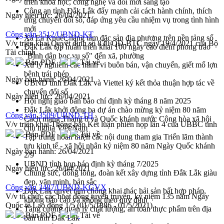
triển khoa học, công nghệ và đổi mới sáng tạo
Công an tỉnh Đắk Lắk đẩy mạnh cải cách hành chính, thích
Ngày hiệu lực:
26/04/2021
ứng chuyển đổi số, đáp ứng yêu cầu nhiệm vụ trong tình hình
mới
Công văn 3512/UBND-KT
Xã Ea Knuếc nâng tầm đặc sản địa phương trên nền tảng số
V/v triển khai Quyết định số 830/QĐ-BTC ngày 19/4/2021 của Bộ
Đắk Lắk tập huấn triển khai 100 ngày cao điểm phong trào
Tài chính
"Bình dân học vụ số" đến xã, phường
Bản PDF
Tải về
Xử lý nghiêm các hành vi buôn bán, vận chuyển, giết mổ lợn
bệnh trái phép
Ngày ban hành:
26/04/2021
UBND tỉnh Đắk Lắk và Viettel ký kết thỏa thuận hợp tác về
chuyển đổi số
Ngày hiệu lực:
26/04/2021
Hội nghị giao ban báo chí định kỳ tháng 8 năm 2025
Đắk Lắk khởi động ba dự án chào mừng kỷ niệm 80 năm
Công văn 3509/UBND-TH
Cách mạng Tháng 8 và Quốc khánh nước Cộng hòa xã hội
V/v triển khai Thông báo Kết luận phiên họp lần 4 của UBBC tỉnh
chủ nghĩa Việt Nam
Bản PDF
Tải về
Tập trung hoàn thiện các nội dung tham gia Triển lãm thành
tựu kinh tế - xã hội nhân kỷ niệm 80 năm Ngày Quốc khánh
Ngày ban hành:
26/04/2021
2/9
UBND tỉnh họp báo định kỳ tháng 7/2025
Ngày hiệu lực:
26/04/2021
Chung sức, đồng lòng, đoàn kết xây dựng tỉnh Đắk Lắk giàu
đẹp, văn minh, bản sắc
Công văn 3487/UBND-KGVX
Đắk Lắk quyết tâm chống khai thác hải sản bất hợp pháp,
V/v tổ chức các hoạt động tuyên truyền, kỷ niệm 135 năm Ngày
không báo cáo và không theo quy định
Quốc tế Lao động 1/5 (01/5/1886 - 01/5/2021)
Tăng cường quản lý chất lượng, an toàn thực phẩm trên địa
Bản PDF
Tải về
bàn tỉnh Đắk Lắk