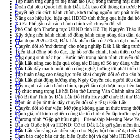
Tập huấn ứng dụng trí tuệ nhân tạo (AI) trong thương mại điệ
4
Đoàn đại biểu Quốc hội tỉnh Đắk Lắk trao đổi thông tin trước
5
Quyết liệt cải cách hành chính, khơi thông nguồn lực phát triển
6
Nâng cao hiệu lực, hiệu quả HĐND tỉnh thông qua hiện đại hó
7
Xã Ea Phê gắn cải cách hành chính với chuyển đổi số
8
Phó Chủ tịch Thường trực UBND tỉnh Hồ Thị Nguyên Thảo làm
9
Xây dựng nền hành chính số đồng hành cùng nông dân dân, d
10
Giai đoạn 2026-2030, Đắk Lắk phấn đấu có 77% xã đạt chuẩn
11
Chuyển đổi số 'mở đường' cho nông nghiệp Đắk Lắk tăng trưở
12
Triển khai đồng bộ đo đạc, lập hồ sơ địa chính, hoàn thiện cơ sở
13
Ứng dụng sinh trắc học - Bước tiến trong hành trình chuyển đổ
14
Đắk Lắk nâng cao hiệu quả công tác Đảng từ Sổ tay đảng viên 
15
Đắk Lắk đẩy mạnh nuôi biển công nghệ, hướng tới phát triển 
16
Tập huấn nâng cao năng lực triển khai chuyển đổi số cho cán 
17
Đắk Lắk phát động hưởng ứng Ngày Quyền của người tiêu dù
18
Đẩy mạnh cải cách hành chính, quyết tâm đạt được mục tiêu tă
19
Tổ chức trang trọng Lễ hội Đền thờ Lương Văn Chánh năm 2
20
Phó Bí thư Tỉnh ủy Đắk Lắk Đỗ Hữu Huy giữ chức Bí thư Đả
21
Bệnh án điện tử thúc đẩy chuyển đổi số y tế tại Đắk Lắk
22
Chuyển đổi số thư viện: Mở rộng không gian tri thức trong thời
23
Đánh giá, rút kinh nghiệm công tác tổ chức diễn tập trước ngà
24
Chương trình “Gặp gỡ hữu nghị – Friendship Meeting New Ye
25
Bầu cử Quốc hội và HĐND: Cử tri Đắk Lắk gửi gắm niềm tin, 
26
Đắk Lắk sẵn sàng các điều kiện cho Ngày hội bầu cử đại bi
27
Đảm bảo cuộc bầu cử đại biểu Quốc hội và đại biểu HĐND các 
28