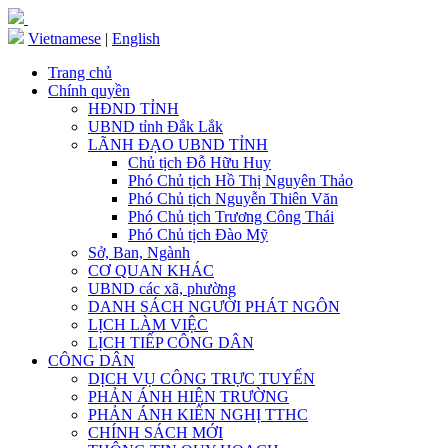
Vietnamese
|
English
Trang chủ
Chính quyền
HĐND TỈNH
UBND tỉnh Đắk Lắk
LÃNH ĐẠO UBND TỈNH
Chủ tịch Đỗ Hữu Huy
Phó Chủ tịch Hồ Thị Nguyên Thảo
Phó Chủ tịch Nguyễn Thiên Văn
Phó Chủ tịch Trương Công Thái
Phó Chủ tịch Đào Mỹ
Sở, Ban, Ngành
CƠ QUAN KHÁC
UBND các xã, phường
DANH SÁCH NGƯỜI PHÁT NGÔN
LỊCH LÀM VIỆC
LỊCH TIẾP CÔNG DÂN
CÔNG DÂN
DỊCH VỤ CÔNG TRỰC TUYẾN
PHẢN ÁNH HIỆN TRƯỜNG
PHẢN ÁNH KIẾN NGHỊ TTHC
CHÍNH SÁCH MỚI