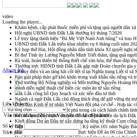
video
Loading the player...
Khám bệnh, cấp phát thuốc miễn phí và tặng quà người dân xã
Hội nghị UBND tỉnh Đắk Lắk thường kỳ tháng 7/2026
Lễ truy tặng danh hiệu “Bà Mẹ Việt Nam Anh hùng” và trao 
UBND tỉnh Đắk Lắk triển khai nhiệm vụ 6 tháng cuối năm 20
Kỳ họp thứ Hai, Hội đồng nhân dân tỉnh khóa XI quyết nghị n
Bí thư Tỉnh ủy Lương Nguyễn Minh Triết thăm, tặng quà ngườ
Rà soát, hoàn thiện hệ thống thiết chế văn hóa, thể thao đáp ứn
Thường trực HĐND tỉnh Đắk Lắk gặp mặt Đoàn chuyên gia y 
Album ảnh
Lễ truy điệu và an táng hài cốt liệt sĩ tại Nghĩa trang Liệt sĩ x
Bàn giải pháp tháo gỡ khó khăn trong xuất khẩu sầu riêng và 
Thứ trưởng Bộ Nông nghiệp và Môi trường Nguyễn Hoàng Hiệp 
Trình diễn nghệ thuật chế biến các món ăn từ sầu riêng
Đắk Lắk công bố Quy hoạch và xúc tiến đầu tư tỉnh
Ngành cá ngừ Đắk Lắk chủ động thích ứng để giữ vững thị tr
Liên kết web
Diễn đàn Kinh tế tư nhân Việt Nam đột phá cơ chế - Hợp tác c
Đề án 06 tạo bước ngoặt đột phá trong cải cách hành chính tỉ
Văn bản chỉ đạo điều hành
Văn bản chỉ đạo điều hành
Kết nối tour, đẩy mạnh chuyển đổi số để phát triển du lịch Đắ
Khởi động Dự án Đầu tư xây dựng hạ tầng kỹ thuật Cụm công
Số ký hiệu
Gặp mặt các cơ quan báo chí nhân Kỷ niệm 101 năm Ngày Bá
Đắk Lắk sơ kết 4 năm triển khai thực hiện Đề án 06 của Chính
Trích yếu