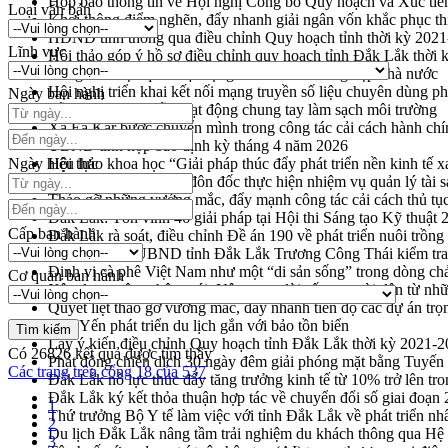
Họp báo thông tin về Hội nghị Công bố Quy hoạch và Xúc tiế
Loại văn bản
Khơi thông điểm nghẽn, đẩy nhanh giải ngân vốn khắc phục thi
HĐND tỉnh thông qua điều chỉnh Quy hoạch tỉnh thời kỳ 202
Lĩnh vực
Hội thảo góp ý hồ sơ điều chỉnh quy hoạch tỉnh Đắk Lắk thời
Nâng cao hiệu quả hoạt động của các doanh nghiệp nhà nước
Hội nghị triển khai kết nối mạng truyền số liệu chuyên dùng 
Ngày ban hành
Lễ phát động chuỗi hoạt động chung tay làm sạch môi trường
Xã Ea Kar bước chuyển mình trong công tác cải cách hành ch
UBND tỉnh họp báo định kỳ tháng 4 năm 2026
Ngày hiệu lực
Hội thảo khoa học “Giải pháp thúc đẩy phát triển nền kinh tế x
Tăng cường giám sát, đôn đốc thực hiện nhiệm vụ quản lý tài 
Tháo gỡ những vướng mắc, đẩy mạnh công tác cải cách thủ tục
Đắk Lắk: Tôn vinh 46 giải pháp tại Hội thi Sáng tạo Kỹ thuật 
Cấp ban hành
Đắk Lắk rà soát, điều chỉnh Đề án 190 về phát triển nuôi trồng
Phó Chủ tịch UBND tỉnh Đắk Lắk Trương Công Thái kiểm tra
Định vị cà phê Việt Nam như một “di sản sống” trong dòng ch
Cơ quan ban hành
Xây dựng nông thôn mới: Nâng cao đời sống người dân từ nhữ
Quyết liệt tháo gỡ vướng mắc, đẩy nhanh tiến độ các dự án t
Hòn Yến phát triển du lịch gắn với bảo tồn biển
Lấy ý kiến điều chỉnh Quy hoạch tỉnh Đắk Lắk thời kỳ 2021-
Có
26826
kết quả được tìm thấy
Phát động chiến dịch 30 ngày đêm giải phóng mặt bằng Tuyến
Các trang trên cổng 18 của 537
Đắk Lắk nỗ lực thúc đẩy tăng trưởng kinh tế từ 10% trở lên tr
Đắk Lắk ký kết thỏa thuận hợp tác về chuyển đổi số giai đoạ
1
Thứ trưởng Bộ Y tế làm việc với tỉnh Đắk Lắk về phát triển nhâ
2
Du lịch Đắk Lắk nâng tầm trải nghiệm du khách thông qua Hệ 
3