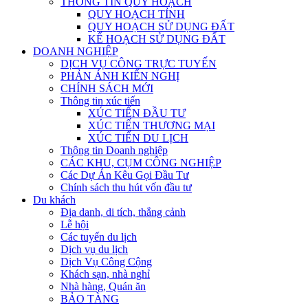
THÔNG TIN QUY HOẠCH
QUY HOẠCH TỈNH
QUY HOẠCH SỬ DỤNG ĐẤT
KẾ HOẠCH SỬ DỤNG ĐẤT
DOANH NGHIỆP
DỊCH VỤ CÔNG TRỰC TUYẾN
PHẢN ÁNH KIẾN NGHỊ
CHÍNH SÁCH MỚI
Thông tin xúc tiến
XÚC TIẾN ĐẦU TƯ
XÚC TIẾN THƯƠNG MẠI
XÚC TIẾN DU LỊCH
Thông tin Doanh nghiệp
CÁC KHU, CỤM CÔNG NGHIỆP
Các Dự Án Kêu Gọi Đầu Tư
Chính sách thu hút vốn đầu tư
Du khách
Địa danh, di tích, thắng cảnh
Lễ hội
Các tuyến du lịch
Dịch vụ du lịch
Dịch Vụ Công Cộng
Khách sạn, nhà nghỉ
Nhà hàng, Quán ăn
BẢO TÀNG