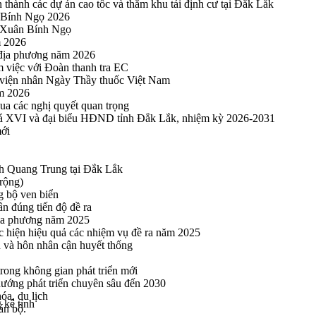
thành các dự án cao tốc và thăm khu tái định cư tại Đắk Lắk
 Bính Ngọ 2026
u Xuân Bính Ngọ
m 2026
 địa phương năm 2026
m việc với Đoàn thanh tra EC
viện nhân Ngày Thầy thuốc Việt Nam
ăm 2026
a các nghị quyết quan trọng
hoá XVI và đại biểu HĐND tỉnh Đắk Lắk, nhiệm kỳ 2026-2031
mới
h Quang Trung tại Đắk Lắk
rộng)
g bộ ven biển
n đúng tiến độ đề ra
địa phương năm 2025
hực hiện hiệu quả các nhiệm vụ đề ra năm 2025
n và hôn nhân cận huyết thống
rong không gian phát triển mới
 hướng phát triển chuyên sâu đến 2030
óa, du lịch
kê tỉnh
án bộ.