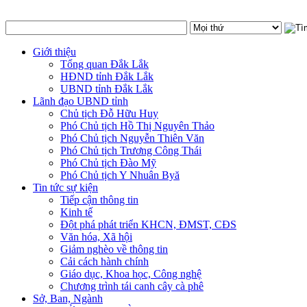
Giới thiệu
Tổng quan Đắk Lắk
HĐND tỉnh Đắk Lắk
UBND tỉnh Đắk Lắk
Lãnh đạo UBND tỉnh
Chủ tịch Đỗ Hữu Huy
Phó Chủ tịch Hồ Thị Nguyên Thảo
Phó Chủ tịch Nguyễn Thiên Văn
Phó Chủ tịch Trương Công Thái
Phó Chủ tịch Đào Mỹ
Phó Chủ tịch Y Nhuân Byă
Tin tức sự kiện
Tiếp cận thông tin
Kinh tế
Đột phá phát triển KHCN, ĐMST, CĐS
Văn hóa, Xã hội
Giảm nghèo về thông tin
Cải cách hành chính
Giáo dục, Khoa học, Công nghệ
Chương trình tái canh cây cà phê
Sở, Ban, Ngành