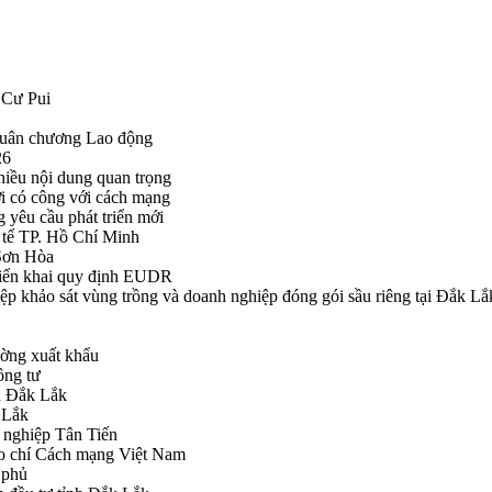
 Cư Pui
Huân chương Lao động
26
hiều nội dung quan trọng
i có công với cách mạng
g yêu cầu phát triển mới
tế TP. Hồ Chí Minh
ã Sơn Hòa
triển khai quy định EUDR
khảo sát vùng trồng và doanh nghiệp đóng gói sầu riêng tại Đắk Lắ
ường xuất khẩu
ông tư
nh Đắk Lắk
k Lắk
 nghiệp Tân Tiến
o chí Cách mạng Việt Nam
 phủ