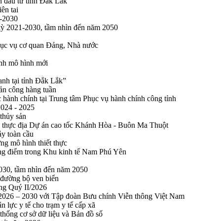
n đầu tư tỉnh Đắk Lắk
ên tai
1-2030
 kỳ 2021-2030, tầm nhìn đến năm 2050
phục vụ cơ quan Đảng, Nhà nước
ính mô hình mới
anh tại tỉnh Đắk Lắk”
sản công hàng tuần
 hành chính tại Trung tâm Phục vụ hành chính công tỉnh
2024 - 2025
 thủy sản
 thực địa Dự án cao tốc Khánh Hòa - Buôn Ma Thuột
ảy toàn cầu
ng mô hình thiết thực
rọng điểm trong Khu kinh tế Nam Phú Yên
2030, tầm nhìn đến năm 2050
 đường bộ ven biển
ong Quý II/2026
n 2026 – 2030 với Tập đoàn Bưu chính Viễn thông Việt Nam
n lực y tế cho trạm y tế cấp xã
thống cơ sở dữ liệu và Bản đồ số