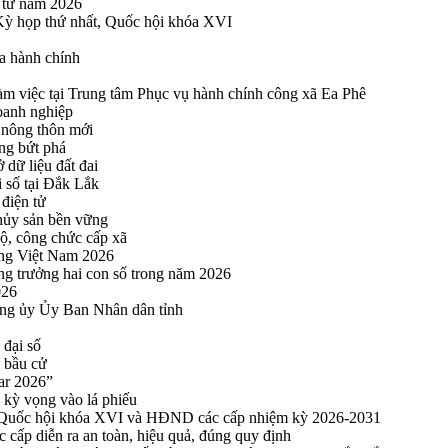
n tử năm 2026
 Kỳ họp thứ nhất, Quốc hội khóa XVI
a hành chính
 việc tại Trung tâm Phục vụ hành chính công xã Ea Phê
oanh nghiệp
 nông thôn mới
ng bứt phá
 dữ liệu đất đai
i số tại Đắk Lắk
điện tử
thủy sản bền vững
bộ, công chức cấp xã
ng Việt Nam 2026
ng trưởng hai con số trong năm 2026
026
ng ủy Ủy Ban Nhân dân tỉnh
 đại số
y bầu cử
ar 2026”
kỳ vọng vào lá phiếu
ểu Quốc hội khóa XVI và HĐND các cấp nhiệm kỳ 2026-2031
cấp diễn ra an toàn, hiệu quả, đúng quy định