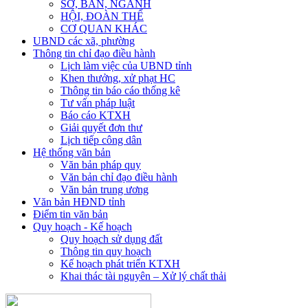
SỞ, BAN, NGÀNH
HỘI, ĐOÀN THỂ
CƠ QUAN KHÁC
UBND các xã, phường
Thông tin chỉ đạo điều hành
Lịch làm việc của UBND tỉnh
Khen thưởng, xử phạt HC
Thông tin báo cáo thống kê
Tư vấn pháp luật
Báo cáo KTXH
Giải quyết đơn thư
Lịch tiếp công dân
Hệ thống văn bản
Văn bản pháp quy
Văn bản chỉ đạo điều hành
Văn bản trung ương
Văn bản HĐND tỉnh
Điểm tin văn bản
Quy hoạch - Kế hoạch
Quy hoạch sử dụng đất
Thông tin quy hoạch
Kế hoạch phát triển KTXH
Khai thác tài nguyên – Xử lý chất thải