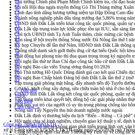
Thủ tướng Chính phủ Phạm Minh Chính kiểm tra, chỉ đạo hoàn 
29
Sôi nổi Hội đua ngựa truyền thống Gò Thì Thùng mừng Xuân
30
Lãnh đạo tỉnh dâng hương tưởng niệm tại Đập Đồng Cam đầ
31
Ngành nông nghiệp phấn đấu tăng trưởng đạt 5,86% trong nă
32
UBND tỉnh Đắk Lắk triển khai công tác quốc phòng, quân sự
33
Đắk Lắk tập trung toàn lực khắc phục tồn tại IUU, sẵn sàng là
34
Chủ tịch UBND tỉnh Tạ Anh Tuấn thăm, chúc mừng các bệnh 
35
Rộn ràng lễ hội truyền thống Sông nước Đà Nông lần thứ I n
36
Kỳ họp Chuyên đề lần thứ Năm, HĐND tỉnh Đắk Lắk thông qu
37
Thống nhất danh sách giới thiệu ứng cử đại biểu Quốc hội k
38
Phát động hai phong trào thi đua quan trọng trong kỷ nguyên 
39
Hội nghị lần thứ tư Ban Chỉ đạo công tác bầu cử tỉnh Đắk Lắk
40
Hội nghị Báo cáo viên Trung ương tháng 01/2026
41
Phó Thủ tướng Hồ Quốc Dũng đánh giá cao kết quả Chiến dịc
42
Hội nghị Ban Chấp hành Đảng bộ tỉnh Đắk Lắk lần thứ 2 (mở 
43
Tập trung giải phóng mặt bằng, đẩy nhanh tiến độ Tuyến đườn
Gỡ khó, khởi công xây dựng, sửa chữa toàn bộ nhà ở cho hộ dâ
← Đầu tiên
UBND tỉnh Đắk Lắk tổng kết công tác quốc phòng, quân sự 
Trước
Tập trung triển khai quyết liệt, đồng bộ các giải pháp nhằm t
Tiếp theo
Phát huy vai trò của người có uy tín trong phòng chống tảo hô
Cuối cùng →
Nông sản Tây Nguyên thu hút doanh nghiệp nước ngoài
Đắk Lắk định vị thương hiệu du lịch “Biển – Rừng – Cà phê” t
Hội nghị chia sẻ kinh nghiệm, chuyển giao kỹ thuật y tế, định
Công văn 7386/UBND-TH
Chuyển đổi số mở ra không gian phát triển trong lĩnh vực văn h
xử lý Công văn số 525/TKT-TKTH ngày ngày 25/5/2026 của Thống 
Công bố quyết định của Ban Thường vụ Tỉnh ủy về công tác c