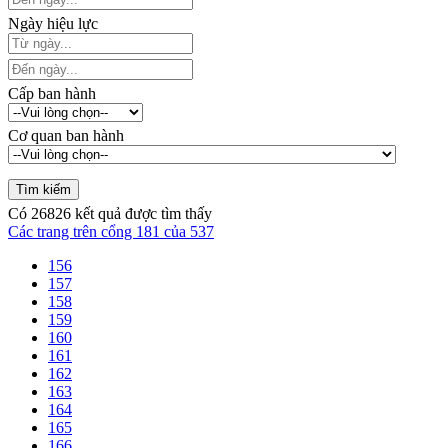
Ngày hiệu lực
Cấp ban hành
Cơ quan ban hành
Có
26826
kết quả được tìm thấy
Các trang trên cổng 181 của 537
156
157
158
159
160
161
162
163
164
165
166