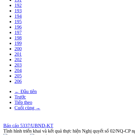
192
193
194
195
196
197
198
199
200
201
202
203
204
205
206
← Đầu tiên
Trước
Tiếp theo
Cuối cùng →
Báo cáo 5337/UBND-KT
Tình hình triển khai và kết quả thực hiện Nghị quyết số 02/NQ-CP