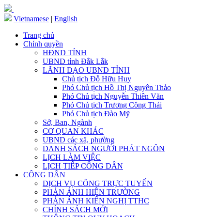
Vietnamese
|
English
Trang chủ
Chính quyền
HĐND TỈNH
UBND tỉnh Đắk Lắk
LÃNH ĐẠO UBND TỈNH
Chủ tịch Đỗ Hữu Huy
Phó Chủ tịch Hồ Thị Nguyên Thảo
Phó Chủ tịch Nguyễn Thiên Văn
Phó Chủ tịch Trương Công Thái
Phó Chủ tịch Đào Mỹ
Sở, Ban, Ngành
CƠ QUAN KHÁC
UBND các xã, phường
DANH SÁCH NGƯỜI PHÁT NGÔN
LỊCH LÀM VIỆC
LỊCH TIẾP CÔNG DÂN
CÔNG DÂN
DỊCH VỤ CÔNG TRỰC TUYẾN
PHẢN ÁNH HIỆN TRƯỜNG
PHẢN ÁNH KIẾN NGHỊ TTHC
CHÍNH SÁCH MỚI