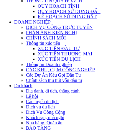
THÔNG TIN QUY HOẠCH
QUY HOẠCH TỈNH
QUY HOẠCH SỬ DỤNG ĐẤT
KẾ HOẠCH SỬ DỤNG ĐẤT
DOANH NGHIỆP
DỊCH VỤ CÔNG TRỰC TUYẾN
PHẢN ÁNH KIẾN NGHỊ
CHÍNH SÁCH MỚI
Thông tin xúc tiến
XÚC TIẾN ĐẦU TƯ
XÚC TIẾN THƯƠNG MẠI
XÚC TIẾN DU LỊCH
Thông tin Doanh nghiệp
CÁC KHU, CỤM CÔNG NGHIỆP
Các Dự Án Kêu Gọi Đầu Tư
Chính sách thu hút vốn đầu tư
Du khách
Địa danh, di tích, thắng cảnh
Lễ hội
Các tuyến du lịch
Dịch vụ du lịch
Dịch Vụ Công Cộng
Khách sạn, nhà nghỉ
Nhà hàng, Quán ăn
BẢO TÀNG