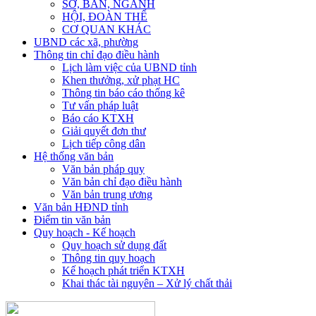
SỞ, BAN, NGÀNH
HỘI, ĐOÀN THỂ
CƠ QUAN KHÁC
UBND các xã, phường
Thông tin chỉ đạo điều hành
Lịch làm việc của UBND tỉnh
Khen thưởng, xử phạt HC
Thông tin báo cáo thống kê
Tư vấn pháp luật
Báo cáo KTXH
Giải quyết đơn thư
Lịch tiếp công dân
Hệ thống văn bản
Văn bản pháp quy
Văn bản chỉ đạo điều hành
Văn bản trung ương
Văn bản HĐND tỉnh
Điểm tin văn bản
Quy hoạch - Kế hoạch
Quy hoạch sử dụng đất
Thông tin quy hoạch
Kế hoạch phát triển KTXH
Khai thác tài nguyên – Xử lý chất thải