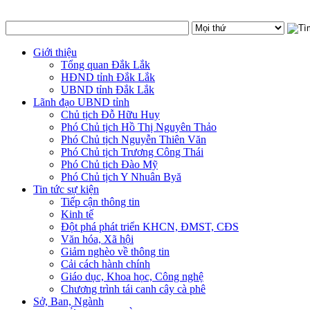
Giới thiệu
Tổng quan Đắk Lắk
HĐND tỉnh Đắk Lắk
UBND tỉnh Đắk Lắk
Lãnh đạo UBND tỉnh
Chủ tịch Đỗ Hữu Huy
Phó Chủ tịch Hồ Thị Nguyên Thảo
Phó Chủ tịch Nguyễn Thiên Văn
Phó Chủ tịch Trương Công Thái
Phó Chủ tịch Đào Mỹ
Phó Chủ tịch Y Nhuân Byă
Tin tức sự kiện
Tiếp cận thông tin
Kinh tế
Đột phá phát triển KHCN, ĐMST, CĐS
Văn hóa, Xã hội
Giảm nghèo về thông tin
Cải cách hành chính
Giáo dục, Khoa học, Công nghệ
Chương trình tái canh cây cà phê
Sở, Ban, Ngành