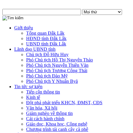
Giới thiệu
Tổng quan Đắk Lắk
HĐND tỉnh Đắk Lắk
UBND tỉnh Đắk Lắk
Lãnh đạo UBND tỉnh
Chủ tịch Đỗ Hữu Huy
Phó Chủ tịch Hồ Thị Nguyên Thảo
Phó Chủ tịch Nguyễn Thiên Văn
Phó Chủ tịch Trương Công Thái
Phó Chủ tịch Đào Mỹ
Phó Chủ tịch Y Nhuân Byă
Tin tức sự kiện
Tiếp cận thông tin
Kinh tế
Đột phá phát triển KHCN, ĐMST, CĐS
Văn hóa, Xã hội
Giảm nghèo về thông tin
Cải cách hành chính
Giáo dục, Khoa học, Công nghệ
Chương trình tái canh cây cà phê