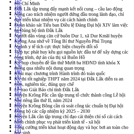
167
Hồ Chí Minh
168
Đắk Lắk tập trung đẩy mạnh kết nối cung – cầu lao động
169
Nâng cao trách nhiệm người đứng đầu trong lãnh đạo, chỉ
170
đạo triển khai nhiệm vụ cải cách hành chính
171
Đoàn khảo sát Tiểu ban Điều lệ Đảng Đại hội XIV làm việc
172
tại Đảng bộ tỉnh Đắk Lắk
173
Người dân vùng căn cứ buôn Dur 1, xã Dur Kmăl huyện
174
Krông Ana nhớ về Tổng Bí thư Nguyễn Phú Trọng
175
Ngành y tế tích cực thực hiện chuyển đổi số
176
Tiếp tục phát huy kêu gọi nguồn lực đầu tư để xây dựng các
177
công trình, dự án của thị xã Buôn Hồ
178
Kỳ họp chuyên đề lần thứ Mười ba HĐND tỉnh khóa X
179
thông qua nhiều nội dung quan trọng
180
Khai mạc chương trình Hành trình đỏ toàn quốc
181
Kỳ thi tốt nghiệp THPT năm 2024 tại Đắk Lắk diễn ra an
182
toàn, nghiêm túc, đúng quy chế
183
Lễ trao Giải Báo chí tỉnh Đắk Lắk
184
Huyện Krông Pắc cần tập trung tổ chức thành công Lễ hội
185
Sầu riêng lần thứ II, năm 2024
186
Huyện Krông Bông cần rà soát công tác chuẩn bị Đại hội
187
Đảng bộ các cấp nhiệm kỳ 2025 – 2030
188
Huyện Lắk cần tập trung chỉ đạo cải thiện chỉ số cải cách
189
hành chính phục vụ phát triển kinh tế - xã hội
190
Tăng cường triển khai hoạt động dạy và học bơi an toàn cho
191
học sinh