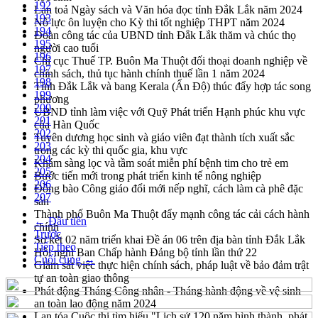
192
Lan toả Ngày sách và Văn hóa đọc tỉnh Đắk Lắk năm 2024
193
Nỗ lực ôn luyện cho Kỳ thi tốt nghiệp THPT năm 2024
194
Đoàn công tác của UBND tỉnh Đắk Lắk thăm và chúc thọ
195
người cao tuổi
196
Chi cục Thuế TP. Buôn Ma Thuột đối thoại doanh nghiệp về
197
chính sách, thủ tục hành chính thuế lần 1 năm 2024
198
Tỉnh Đắk Lắk và bang Kerala (Ấn Độ) thúc đẩy hợp tác song
199
phương
200
UBND tỉnh làm việc với Quỹ Phát triển Hạnh phúc khu vực
201
của Hàn Quốc
202
Tuyên dương học sinh và giáo viên đạt thành tích xuất sắc
203
trong các kỳ thi quốc gia, khu vực
204
Khám sàng lọc và tầm soát miễn phí bệnh tim cho trẻ em
205
Bước tiến mới trong phát triển kinh tế nông nghiệp
206
Đồng bào Công giáo đổi mới nếp nghĩ, cách làm cà phê đặc
207
sản
Thành phố Buôn Ma Thuột đẩy mạnh công tác cải cách hành
← Đầu tiên
chính
Trước
Sơ kết 02 năm triển khai Đề án 06 trên địa bàn tỉnh Đắk Lắk
Tiếp theo
Hội nghị Ban Chấp hành Đảng bộ tỉnh lần thứ 22
Cuối cùng →
Giám sát việc thực hiện chính sách, pháp luật về bảo đảm trật
tự an toàn giao thông
Phát động Tháng Công nhân - Tháng hành động về vệ sinh
an toàn lao động năm 2024
Lan tỏa Cuộc thi tìm hiểu "Lịch sử 120 năm hình thành, phát