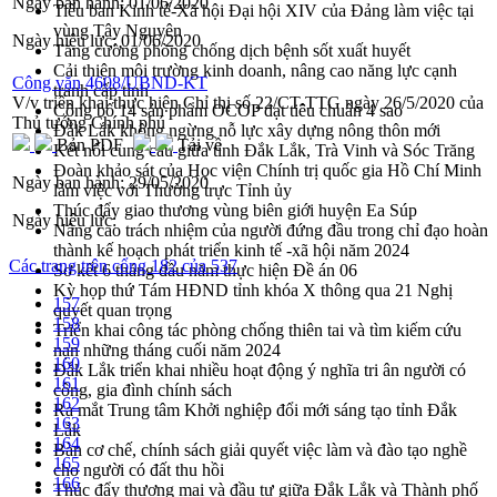
Ngày ban hành:
01/06/2020
Tiểu ban Kinh tế-Xã hội Đại hội XIV của Đảng làm việc tại
vùng Tây Nguyên
Ngày hiệu lực:
01/06/2020
Tăng cường phòng chống dịch bệnh sốt xuất huyết
Cải thiện môi trường kinh doanh, nâng cao năng lực cạnh
Công văn 4608/UBND-KT
tranh cấp tỉnh
V/v triển khai thực hiện Chỉ thị số 22/CT-TTG ngày 26/5/2020 của
Công bố 14 sản phẩm OCOP đạt tiêu chuẩn 4 sao
Thủ tướng Chính phủ
Đắk Lắk không ngừng nỗ lực xây dựng nông thôn mới
Bản PDF
Tải về
Kết nối cung cầu giữa tỉnh Đắk Lắk, Trà Vinh và Sóc Trăng
Đoàn khảo sát của Học viện Chính trị quốc gia Hồ Chí Minh
Ngày ban hành:
29/05/2020
làm việc với Thường trực Tỉnh ủy
Thúc đẩy giao thương vùng biên giới huyện Ea Súp
Ngày hiệu lực:
Nâng cao trách nhiệm của người đứng đầu trong chỉ đạo hoàn
thành kế hoạch phát triển kinh tế -xã hội năm 2024
Các trang trên cổng 182 của 537
Sơ kết 6 tháng đầu năm thực hiện Đề án 06
Kỳ họp thứ Tám HĐND tỉnh khóa X thông qua 21 Nghị
157
quyết quan trọng
158
Triển khai công tác phòng chống thiên tai và tìm kiếm cứu
159
nạn những tháng cuối năm 2024
160
Đắk Lắk triển khai nhiều hoạt động ý nghĩa tri ân người có
161
công, gia đình chính sách
162
Ra mắt Trung tâm Khởi nghiệp đổi mới sáng tạo tỉnh Đắk
163
Lắk
164
Bàn cơ chế, chính sách giải quyết việc làm và đào tạo nghề
165
cho người có đất thu hồi
166
Thúc đẩy thương mại và đầu tư giữa Đắk Lắk và Thành phố