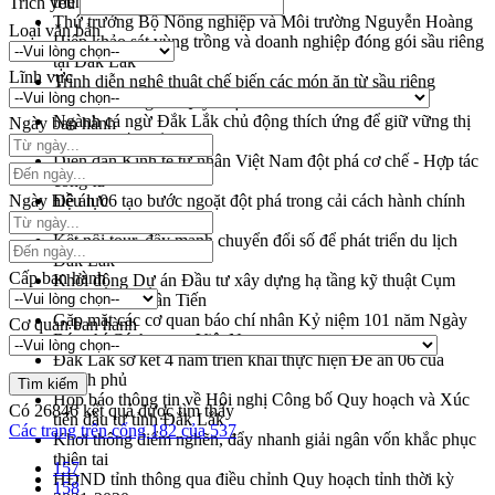
triển khai quy định EUDR
Trích yếu
Thứ trưởng Bộ Nông nghiệp và Môi trường Nguyễn Hoàng
Loại văn bản
Hiệp khảo sát vùng trồng và doanh nghiệp đóng gói sầu riêng
tại Đắk Lắk
Lĩnh vực
Trình diễn nghệ thuật chế biến các món ăn từ sầu riêng
Đắk Lắk công bố Quy hoạch và xúc tiến đầu tư tỉnh
Ngành cá ngừ Đắk Lắk chủ động thích ứng để giữ vững thị
Ngày ban hành
trường xuất khẩu
Diễn đàn Kinh tế tư nhân Việt Nam đột phá cơ chế - Hợp tác
công tư
Ngày hiệu lực
Đề án 06 tạo bước ngoặt đột phá trong cải cách hành chính
tỉnh Đắk Lắk
Kết nối tour, đẩy mạnh chuyển đổi số để phát triển du lịch
Đắk Lắk
Cấp ban hành
Khởi động Dự án Đầu tư xây dựng hạ tầng kỹ thuật Cụm
công nghiệp Tân Tiến
Gặp mặt các cơ quan báo chí nhân Kỷ niệm 101 năm Ngày
Cơ quan ban hành
Báo chí Cách mạng Việt Nam
Đắk Lắk sơ kết 4 năm triển khai thực hiện Đề án 06 của
Chính phủ
Họp báo thông tin về Hội nghị Công bố Quy hoạch và Xúc
Có
26846
kết quả được tìm thấy
tiến đầu tư tỉnh Đắk Lắk
Các trang trên cổng 182 của 537
Khơi thông điểm nghẽn, đẩy nhanh giải ngân vốn khắc phục
thiên tai
157
HĐND tỉnh thông qua điều chỉnh Quy hoạch tỉnh thời kỳ
158