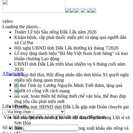
video
Loading the player...
Trailer Lễ hội Sầu riêng Đắk Lắk năm 2026
Khám bệnh, cấp phát thuốc miễn phí và tặng quà người dân
xã Cư Pui
Hội nghị UBND tỉnh Đắk Lắk thường kỳ tháng 7/2026
Lễ truy tặng danh hiệu “Bà Mẹ Việt Nam Anh hùng” và trao
Huân chương Lao động
UBND tỉnh Đắk Lắk triển khai nhiệm vụ 6 tháng cuối năm
2026
Album ảnh
Kỳ họp thứ Hai, Hội đồng nhân dân tỉnh khóa XI quyết nghị
nhiều nội dung quan trọng
Bí thư Tỉnh ủy Lương Nguyễn Minh Triết thăm, tặng quà
người có công với cách mạng
Rà soát, hoàn thiện hệ thống thiết chế văn hóa, thể thao đáp
ứng yêu cầu phát triển mới
Liên kết web
Thường trực HĐND tỉnh Đắk Lắk gặp mặt Đoàn chuyên gia
y tế TP. Hồ Chí Minh
Văn bản chỉ đạo điều hành
Văn bản chỉ đạo điều hành
Lễ truy điệu và an táng hài cốt liệt sĩ tại Nghĩa trang Liệt sĩ xã
Sơn Hòa
Số ký hiệu
Bàn giải pháp tháo gỡ khó khăn trong xuất khẩu sầu riêng và