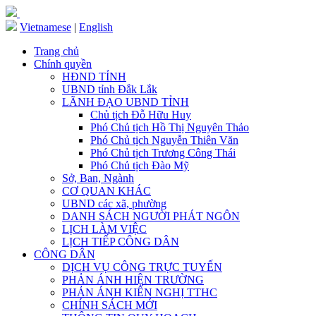
Vietnamese
|
English
Trang chủ
Chính quyền
HĐND TỈNH
UBND tỉnh Đắk Lắk
LÃNH ĐẠO UBND TỈNH
Chủ tịch Đỗ Hữu Huy
Phó Chủ tịch Hồ Thị Nguyên Thảo
Phó Chủ tịch Nguyễn Thiên Văn
Phó Chủ tịch Trương Công Thái
Phó Chủ tịch Đào Mỹ
Sở, Ban, Ngành
CƠ QUAN KHÁC
UBND các xã, phường
DANH SÁCH NGƯỜI PHÁT NGÔN
LỊCH LÀM VIỆC
LỊCH TIẾP CÔNG DÂN
CÔNG DÂN
DỊCH VỤ CÔNG TRỰC TUYẾN
PHẢN ÁNH HIỆN TRƯỜNG
PHẢN ÁNH KIẾN NGHỊ TTHC
CHÍNH SÁCH MỚI