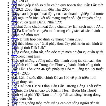
2021-2030
159
Hội thảo góp ý hồ sơ điều chỉnh quy hoạch tỉnh Đắk Lắk thời
160
kỳ 2021-2030, tầm nhìn đến năm 2050
161
Nâng cao hiệu quả hoạt động của các doanh nghiệp nhà nước
162
Hội nghị triển khai kết nối mạng truyền số liệu chuyên dùng
163
phục vụ cơ quan Đảng, Nhà nước
164
Lễ phát động chuỗi hoạt động chung tay làm sạch môi trường
165
Xã Ea Kar bước chuyển mình trong công tác cải cách hành
166
chính mô hình mới
167
UBND tỉnh họp báo định kỳ tháng 4 năm 2026
168
Hội thảo khoa học “Giải pháp thúc đẩy phát triển nền kinh tế
169
xanh tại tỉnh Đắk Lắk”
170
Tăng cường giám sát, đôn đốc thực hiện nhiệm vụ quản lý tài
171
sản công hàng tuần
172
Tháo gỡ những vướng mắc, đẩy mạnh công tác cải cách thủ
173
tục hành chính tại Trung tâm Phục vụ hành chính công tỉnh
174
Đắk Lắk: Tôn vinh 46 giải pháp tại Hội thi Sáng tạo Kỹ thuật
175
2024 - 2025
176
Đắk Lắk rà soát, điều chỉnh Đề án 190 về phát triển nuôi
177
trồng thủy sản
178
Phó Chủ tịch UBND tỉnh Đắk Lắk Trương Công Thái kiểm
179
tra thực địa Dự án cao tốc Khánh Hòa - Buôn Ma Thuột
180
Định vị cà phê Việt Nam như một “di sản sống” trong dòng
181
chảy toàn cầu
182
Xây dựng nông thôn mới: Nâng cao đời sống người dân từ
183