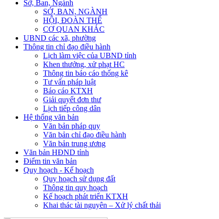
Sở, Ban, Ngành
SỞ, BAN, NGÀNH
HỘI, ĐOÀN THỂ
CƠ QUAN KHÁC
UBND các xã, phường
Thông tin chỉ đạo điều hành
Lịch làm việc của UBND tỉnh
Khen thưởng, xử phạt HC
Thông tin báo cáo thống kê
Tư vấn pháp luật
Báo cáo KTXH
Giải quyết đơn thư
Lịch tiếp công dân
Hệ thống văn bản
Văn bản pháp quy
Văn bản chỉ đạo điều hành
Văn bản trung ương
Văn bản HĐND tỉnh
Điểm tin văn bản
Quy hoạch - Kế hoạch
Quy hoạch sử dụng đất
Thông tin quy hoạch
Kế hoạch phát triển KTXH
Khai thác tài nguyên – Xử lý chất thải