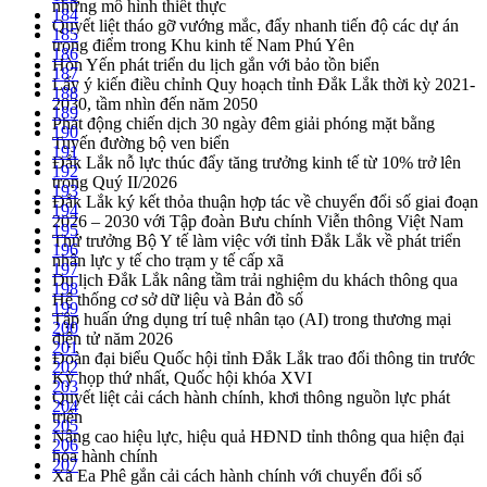
những mô hình thiết thực
184
Quyết liệt tháo gỡ vướng mắc, đẩy nhanh tiến độ các dự án
185
trọng điểm trong Khu kinh tế Nam Phú Yên
186
Hòn Yến phát triển du lịch gắn với bảo tồn biển
187
Lấy ý kiến điều chỉnh Quy hoạch tỉnh Đắk Lắk thời kỳ 2021-
188
2030, tầm nhìn đến năm 2050
189
Phát động chiến dịch 30 ngày đêm giải phóng mặt bằng
190
Tuyến đường bộ ven biển
191
Đắk Lắk nỗ lực thúc đẩy tăng trưởng kinh tế từ 10% trở lên
192
trong Quý II/2026
193
Đắk Lắk ký kết thỏa thuận hợp tác về chuyển đổi số giai đoạn
194
2026 – 2030 với Tập đoàn Bưu chính Viễn thông Việt Nam
195
Thứ trưởng Bộ Y tế làm việc với tỉnh Đắk Lắk về phát triển
196
nhân lực y tế cho trạm y tế cấp xã
197
Du lịch Đắk Lắk nâng tầm trải nghiệm du khách thông qua
198
Hệ thống cơ sở dữ liệu và Bản đồ số
199
Tập huấn ứng dụng trí tuệ nhân tạo (AI) trong thương mại
200
điện tử năm 2026
201
Đoàn đại biểu Quốc hội tỉnh Đắk Lắk trao đổi thông tin trước
202
Kỳ họp thứ nhất, Quốc hội khóa XVI
203
Quyết liệt cải cách hành chính, khơi thông nguồn lực phát
204
triển
205
Nâng cao hiệu lực, hiệu quả HĐND tỉnh thông qua hiện đại
206
hóa hành chính
207
Xã Ea Phê gắn cải cách hành chính với chuyển đổi số