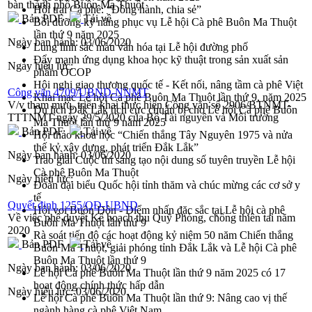
bàn thành phố Buôn Ma Thuột
Hội trại Cà phê: “Đồng hành, chia sẻ”
Bản PDF
Tải về
Bồi dưỡng kỹ năng phục vụ Lễ hội Cà phê Buôn Ma Thuột
lần thứ 9 năm 2025
Ngày ban hành:
03/06/2020
Lung linh sắc màu văn hóa tại Lễ hội đường phố
Đẩy mạnh ứng dụng khoa học kỹ thuật trong sản xuất sản
Ngày hiệu lực:
phẩm OCOP
Hội nghị giao thương quốc tế - Kết nối, nâng tầm cà phê Việt
Công văn 4709/UBND-NNMT
Khai mạc Lễ hội Cà phê Buôn Ma Thuột lần thứ 9, năm 2025
V/v tham mưu, triển khai thực hiện Công văn số 2906/BTNMT-
Du lịch Đắk Lắk tích cực chuẩn bị cho Lễ hội Cà phê Buôn
TTTNMT ngày 29/5/2020 của Bộ Tài nguyên và Môi trường
Ma Thuột lần thứ 9 năm 2025
Bản PDF
Tải về
Hội thảo khoa học “Chiến thắng Tây Nguyên 1975 và nửa
thế kỷ xây dựng, phát triển Đắk Lắk”
Ngày ban hành:
03/06/2020
Trao giải Cuộc thi sáng tạo nội dung số tuyên truyền Lễ hội
Cà phê Buôn Ma Thuột
Ngày hiệu lực:
Đoàn đại biểu Quốc hội tỉnh thăm và chúc mừng các cơ sở y
tế
Quyết định 1255/QĐ-UBND
Hội voi Buôn Đôn - Điểm nhấn đặc sắc tại Lễ hội cà phê
Về việc phê duyệt Kế hoạch thu Quỹ Phòng, chống thiên tai năm
Buôn Ma Thuột lần thứ 9
2020
Rà soát tiến độ các hoạt động kỷ niệm 50 năm Chiến thắng
Bản PDF
Tải về
Buôn Ma Thuột, giải phóng tỉnh Đắk Lắk và Lễ hội Cà phê
Buôn Ma Thuột lần thứ 9
Ngày ban hành:
03/06/2020
Lễ hội Cà phê Buôn Ma Thuột lần thứ 9 năm 2025 có 17
hoạt động chính thức hấp dẫn
Ngày hiệu lực:
03/06/2020
Lễ hội Cà phê Buôn Ma Thuột lần thứ 9: Nâng cao vị thế
ngành hàng cà phê Việt Nam