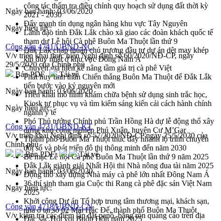
công tác thẩm tra điều chỉnh quy hoạch sử dụng đất thời kỳ
Ngày ban hành:
03/06/2020
2021 - 2030
Đẩy mạnh tín dụng ngân hàng khu vực Tây Nguyên
Ngày hiệu lực:
Lãnh đạo tỉnh Đắk Lắk chào xã giao các đoàn khách quốc tế
tham dự Lễ hội Cà phê Buôn Ma Thuột lần thứ 9
Công văn 4741/UBND-NC
Đắk Lắk chấp thuận chủ trương đầu tư dự án dệt may khép
V/v triển khai thực hiện Nghị định số 60/2020/NĐ-CP, ngày
kín duy nhất ở khu vực Đông Nam Á
29/5/2020 của Chính phủ
Chuyên gia hiến kế nâng tầm giá trị cà phê Việt
Bản PDF
Tải về
Phát huy tinh thần Chiến thắng Buôn Ma Thuột để Đắk Lắk
tiến bước vào kỷ nguyên mới
Ngày ban hành:
03/06/2020
Triển khai mô hình khám chữa bệnh sử dụng sinh trắc học,
Kiosk tự phục vụ và tìm kiếm sáng kiến cải cách hành chính
Ngày hiệu lực:
ngành y tế
Phó Thủ tướng Chính phủ Trần Hồng Hà dự lễ động thổ xây
Công văn 4731/UBND-KT
dựng khu công nghiệp Phú Xuân, huyện Cư M’Gar
V/v triển khai Nghị định số 57/2020/NĐ-CP ngày 25/5/2020 của
Thành phố Buôn Ma Thuột thúc đẩy nhanh lộ trình chuyển
Chính phủ
đổi số và phát triển đô thị thông minh đến năm 2030
Bản PDF
Tải về
Bế mạc Lễ hội Cà phê Buôn Ma Thuột lần thứ 9 năm 2025
Đắk Lắk giành giải Nhất Hội thi Nhà nông đua tài năm 2025
Ngày ban hành:
03/06/2020
Động thổ xây dựng Nhà máy cà phê lớn nhất Đông Nam Á
36 thí sinh tham gia Cuộc thi Rang cà phê đặc sản Việt Nam
Ngày hiệu lực:
2025
Khởi công Dự án Tổ hợp trung tâm thương mại, khách sạn,
Công văn 4718/UBND-CN
nhà ở tại số 02 Mai Hắc Đế, thành phố Buôn Ma Thuột
V/v kiểm tra các điểm lắp đặt panô, băng rôn quảng cáo trên địa
Đặc sắc Hội voi Buôn Đôn năm 2025