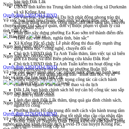
bàn tỉnh Đắk Lắk
Ngày hiệu lực:
UBND tỉnh kiểm tra Trung tâm hành chính công xã Durkmăn
và xã Krông Ana
Quyết định 1285/QĐ-UBND
Sở Văn hóa, Thể thao và Du lịch phát động phong trào thi
Về việc ban hành tiêu chuẩn, định mức sử dụng máy móc, thiết bị
đua ứng dụng khoa học công nghệ, đổi mới sáng tạo, chuyển
chuyên dùng của các cơ quan, đơn vị thuộc phạm vi quản lý của
đổi số năm 2025
tỉnh Đắk Lắk
Phấn đấu xây dựng phường Ea Kao sớm trở thành điểm đến
Bản PDF
Tải về
“Hiện đại, văn minh, nghĩa tình, bản sắc”
Xã Krông Pắc tổ chức Lễ phát động thi đua đẩy mạnh ứng
Ngày ban hành:
08/06/2020
dụng khoa học - công nghệ, chuyển đổi số
Chủ tịch UBND tỉnh Tạ Anh Tuấn thăm, làm việc tại xã biên
Ngày hiệu lực:
08/06/2020
giới Ea Bung và đồn Biên phòng cửa khẩu Đắk Ruê
Chủ tịch UBND tỉnh Tạ Anh Tuấn kiểm tra hoạt động vận
Quyết định 1283/QĐ-UBND
hành chính quyền địa phương tại phường Buôn Hồ
Về việc phê duyệt danh mục các nguồn nước phải lập hành lang
Xã Ea Phê - Phát động phong trào “Bình dân học vụ số”
bảo vệ trên địa bàn tỉnh Đắk Lắk
Nhiều chuyển biến tích cực trong công tác cải cách hành
Bản PDF
Tải về
chính của ngành Văn hóa, Thể thao và du lịch
Đắk Lắk ban hành chính sách hỗ trợ cán bộ công tác sau sắp
Ngày ban hành:
08/06/2020
xếp đơn vị hành chính
Lãnh đạo tỉnh Đắk Lắk thăm, tặng quà gia đình chính sách,
Ngày hiệu lực:
08/06/2020
người có công
Phường Buôn Hồ tập trung đổi mới cách vận hành trung tâm
Quyết định 1276/QĐ-UBND
phục vụ hành chính, đáp ứng tốt nhất nhu cầu của nhân dân
Về việc phê duyệt danh sách hỗ trợ người thuộc hộ nghèo, hộ cận
Bí thư Tỉnh uỷ Nguyễn Đình Trung kiểm tra vận hành Trung
nghèo gặp khó khăn do đại dịch Covid-19 của huyện Krông Pắc,
tâm hành chính công cấp xã