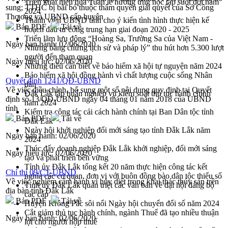
Triển khai hiệu quả Tuần lễ hưởng ứng học tập suốt đời năm
sung; TTHC bị bãi bỏ thuộc thẩm quyền giải quyết của Sở Công
2024
Thƣơng và UBND cấp huyện
Thành viên UBND tỉnh cho ý kiến tình hình thực hiện kế
Bản PDF
Tải về
hoạch đầu tư công trung hạn giai đoạn 2020 - 2025
Triển lãm lưu động “Hoàng Sa, Trường Sa của Việt Nam -
Ngày ban hành:
02/06/2020
Những bằng chứng lịch sử và pháp lý” thu hút hơn 5.300 lượt
người đến tham quan
Ngày hiệu lực:
02/06/2020
Những điều cần biết về bảo hiểm xã hội tự nguyện năm 2024
Bảo hiểm xã hội đồng hành vì chất lượng cuộc sống Nhân
Quyết định 1241/QĐ-UBND
dân
Về việc điều chỉnh, bổ sung một số nội dung quy định tại Quyết
Đắk Lắk tập huấn nghiệp vụ kiểm soát thủ tục hành chính
định số 13/QĐ-UBND ngày 04 tháng 01 năm 2018 của UBND
năm 2024
tỉnh
Kiểm tra công tác cải cách hành chính tại Ban Dân tộc tỉnh
Bản PDF
Tải về
Đắk Lắk
Ngày hội khởi nghiệp đổi mới sáng tạo tỉnh Đắk Lắk năm
Ngày ban hành:
02/06/2020
2024
Thúc đẩy doanh nghiệp Đắk Lắk khởi nghiệp, đổi mới sáng
Ngày hiệu lực:
02/06/2020
tạo và phát triển bền vững
Tỉnh ủy Đắk Lắk tổng kết 20 năm thực hiện công tác kết
Chỉ thị 09/CT-UBND
nghĩa các cơ quan, đơn vị với buôn đồng bào dân tộc thiểu số
Về việc nghiêm cấm hành vi hủy diệt trong khai thác thủy sản trên
Tỉnh ủy Đắk Lắk quán triệt các văn bản về đại hội đảng bộ
địa bàn tỉnh Đắk Lắk
các cấp
Bản PDF
Tải về
Huyện Krông Pắc sôi nổi Ngày hội chuyển đổi số năm 2024
Cắt giảm thủ tục hành chính, ngành Thuế đã tạo nhiều thuận
Ngày ban hành:
02/06/2020
lợi cho người nộp thuế