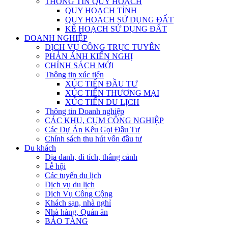
THÔNG TIN QUY HOẠCH
QUY HOẠCH TỈNH
QUY HOẠCH SỬ DỤNG ĐẤT
KẾ HOẠCH SỬ DỤNG ĐẤT
DOANH NGHIỆP
DỊCH VỤ CÔNG TRỰC TUYẾN
PHẢN ÁNH KIẾN NGHỊ
CHÍNH SÁCH MỚI
Thông tin xúc tiến
XÚC TIẾN ĐẦU TƯ
XÚC TIẾN THƯƠNG MẠI
XÚC TIẾN DU LỊCH
Thông tin Doanh nghiệp
CÁC KHU, CỤM CÔNG NGHIỆP
Các Dự Án Kêu Gọi Đầu Tư
Chính sách thu hút vốn đầu tư
Du khách
Địa danh, di tích, thắng cảnh
Lễ hội
Các tuyến du lịch
Dịch vụ du lịch
Dịch Vụ Công Cộng
Khách sạn, nhà nghỉ
Nhà hàng, Quán ăn
BẢO TÀNG