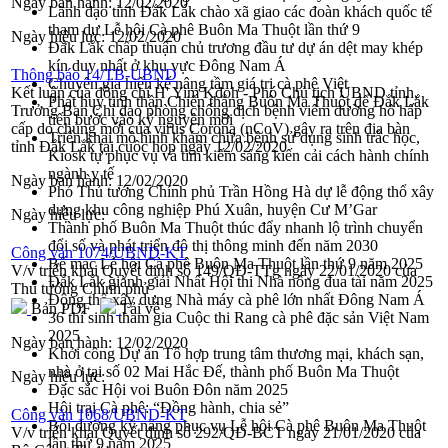
Ngày ban hành:
12/02/2020
Lãnh đạo tỉnh Đắk Lắk chào xã giao các đoàn khách quốc tế
tham dự Lễ hội Cà phê Buôn Ma Thuột lần thứ 9
Ngày hiệu lực:
12/02/2020
Đắk Lắk chấp thuận chủ trương đầu tư dự án dệt may khép
kín duy nhất ở khu vực Đông Nam Á
Thông báo 14/TB-UBND
Chuyên gia hiến kế nâng tầm giá trị cà phê Việt
Kết luận của đồng chí H' Yim Kđoh - Phó Chủ tịch UBND tỉnh,
Phát huy tinh thần Chiến thắng Buôn Ma Thuột để Đắk Lắk
Trưởng Ban Chỉ đạo phòng chống dịch bệnh viêm đường hô hấp
tiến bước vào kỷ nguyên mới
cấp do chủng mới của virus Corona (nCoV) gây ra trên địa bàn
Triển khai mô hình khám chữa bệnh sử dụng sinh trắc học,
tỉnh Đắk Lắk tại cuộc họp ngày 12/02/2020
Kiosk tự phục vụ và tìm kiếm sáng kiến cải cách hành chính
ngành y tế
Ngày ban hành:
12/02/2020
Phó Thủ tướng Chính phủ Trần Hồng Hà dự lễ động thổ xây
dựng khu công nghiệp Phú Xuân, huyện Cư M’Gar
Ngày hiệu lực:
Thành phố Buôn Ma Thuột thúc đẩy nhanh lộ trình chuyển
đổi số và phát triển đô thị thông minh đến năm 2030
Công văn 1074/UBND-KT
Bế mạc Lễ hội Cà phê Buôn Ma Thuột lần thứ 9 năm 2025
V/v triển khai Quyết định số 149/QĐ-TTg ngày 22/01/2020 của
Đắk Lắk giành giải Nhất Hội thi Nhà nông đua tài năm 2025
Thủ tướng Chính phủ
Động thổ xây dựng Nhà máy cà phê lớn nhất Đông Nam Á
Bản PDF
Tải về
36 thí sinh tham gia Cuộc thi Rang cà phê đặc sản Việt Nam
2025
Ngày ban hành:
12/02/2020
Khởi công Dự án Tổ hợp trung tâm thương mại, khách sạn,
nhà ở tại số 02 Mai Hắc Đế, thành phố Buôn Ma Thuột
Ngày hiệu lực:
Đặc sắc Hội voi Buôn Đôn năm 2025
Hội trại Cà phê: “Đồng hành, chia sẻ”
Công văn 1068/UBND-KT
Bồi dưỡng kỹ năng phục vụ Lễ hội Cà phê Buôn Ma Thuột
V/v triển khai Quyết định số 292/QĐ-BCT ngày 21/01/2020 của
lần thứ 9 năm 2025