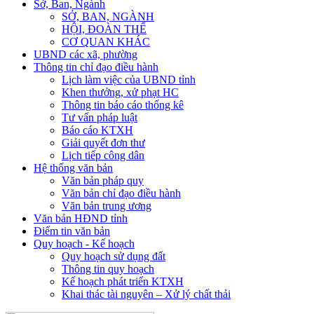
Sở, Ban, Ngành
SỞ, BAN, NGÀNH
HỘI, ĐOÀN THỂ
CƠ QUAN KHÁC
UBND các xã, phường
Thông tin chỉ đạo điều hành
Lịch làm việc của UBND tỉnh
Khen thưởng, xử phạt HC
Thông tin báo cáo thống kê
Tư vấn pháp luật
Báo cáo KTXH
Giải quyết đơn thư
Lịch tiếp công dân
Hệ thống văn bản
Văn bản pháp quy
Văn bản chỉ đạo điều hành
Văn bản trung ương
Văn bản HĐND tỉnh
Điểm tin văn bản
Quy hoạch - Kế hoạch
Quy hoạch sử dụng đất
Thông tin quy hoạch
Kế hoạch phát triển KTXH
Khai thác tài nguyên – Xử lý chất thải