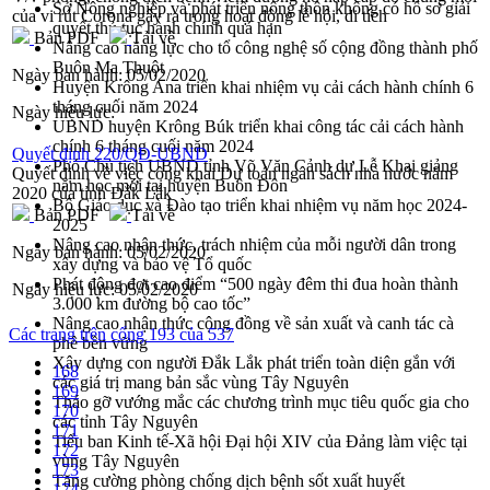
Sở Nông nghiệp và phát triển nông thôn không có hồ sơ giải
của vi rút Corona gây ra trong hoạt động lễ hội, di tích
quyết thủ tục hành chính quá hạn
Bản PDF
Tải về
Nâng cao năng lực cho tổ công nghệ số cộng đồng thành phố
Buôn Ma Thuột
Ngày ban hành:
05/02/2020
Huyện Krông Ana triển khai nhiệm vụ cải cách hành chính 6
tháng cuối năm 2024
Ngày hiệu lực:
UBND huyện Krông Búk triển khai công tác cải cách hành
chính 6 tháng cuối năm 2024
Quyết định 220/QĐ-UBND
Phó Chủ tịch UBND tỉnh Võ Văn Cảnh dự Lễ Khai giảng
Quyết định về việc công khai Dự toán ngân sách nhà nước năm
năm học mới tại huyện Buôn Đôn
2020 của tỉnh Đắk Lắk
Bộ Giáo dục và Đào tạo triển khai nhiệm vụ năm học 2024-
Bản PDF
Tải về
2025
Nâng cao nhận thức, trách nhiệm của mỗi người dân trong
Ngày ban hành:
05/02/2020
xây dựng và bảo vệ Tổ quốc
Phát động đợt cao điểm “500 ngày đêm thi đua hoàn thành
Ngày hiệu lực:
05/02/2020
3.000 km đường bộ cao tốc”
Nâng cao nhận thức cộng đồng về sản xuất và canh tác cà
Các trang trên cổng 193 của 537
phê bền vững
Xây dựng con người Đắk Lắk phát triển toàn diện gắn với
168
các giá trị mang bản sắc vùng Tây Nguyên
169
Tháo gỡ vướng mắc các chương trình mục tiêu quốc gia cho
170
các tỉnh Tây Nguyên
171
Tiểu ban Kinh tế-Xã hội Đại hội XIV của Đảng làm việc tại
172
vùng Tây Nguyên
173
Tăng cường phòng chống dịch bệnh sốt xuất huyết
174