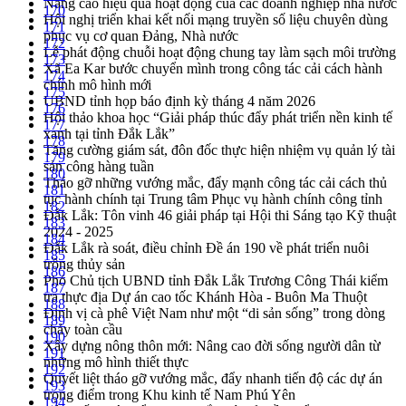
Nâng cao hiệu quả hoạt động của các doanh nghiệp nhà nước
170
Hội nghị triển khai kết nối mạng truyền số liệu chuyên dùng
171
phục vụ cơ quan Đảng, Nhà nước
172
Lễ phát động chuỗi hoạt động chung tay làm sạch môi trường
173
Xã Ea Kar bước chuyển mình trong công tác cải cách hành
174
chính mô hình mới
175
UBND tỉnh họp báo định kỳ tháng 4 năm 2026
176
Hội thảo khoa học “Giải pháp thúc đẩy phát triển nền kinh tế
177
xanh tại tỉnh Đắk Lắk”
178
Tăng cường giám sát, đôn đốc thực hiện nhiệm vụ quản lý tài
179
sản công hàng tuần
180
Tháo gỡ những vướng mắc, đẩy mạnh công tác cải cách thủ
181
tục hành chính tại Trung tâm Phục vụ hành chính công tỉnh
182
Đắk Lắk: Tôn vinh 46 giải pháp tại Hội thi Sáng tạo Kỹ thuật
183
2024 - 2025
184
Đắk Lắk rà soát, điều chỉnh Đề án 190 về phát triển nuôi
185
trồng thủy sản
186
Phó Chủ tịch UBND tỉnh Đắk Lắk Trương Công Thái kiểm
187
tra thực địa Dự án cao tốc Khánh Hòa - Buôn Ma Thuột
188
Định vị cà phê Việt Nam như một “di sản sống” trong dòng
189
chảy toàn cầu
190
Xây dựng nông thôn mới: Nâng cao đời sống người dân từ
191
những mô hình thiết thực
192
Quyết liệt tháo gỡ vướng mắc, đẩy nhanh tiến độ các dự án
193
trọng điểm trong Khu kinh tế Nam Phú Yên
194