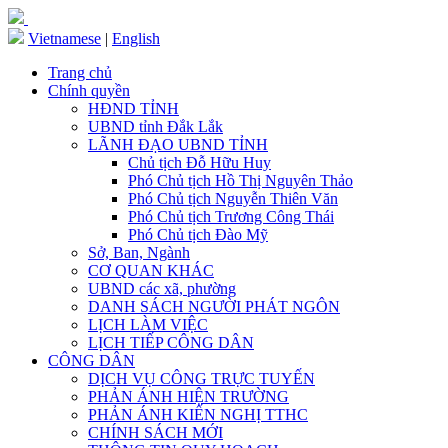
Vietnamese
|
English
Trang chủ
Chính quyền
HĐND TỈNH
UBND tỉnh Đắk Lắk
LÃNH ĐẠO UBND TỈNH
Chủ tịch Đỗ Hữu Huy
Phó Chủ tịch Hồ Thị Nguyên Thảo
Phó Chủ tịch Nguyễn Thiên Văn
Phó Chủ tịch Trương Công Thái
Phó Chủ tịch Đào Mỹ
Sở, Ban, Ngành
CƠ QUAN KHÁC
UBND các xã, phường
DANH SÁCH NGƯỜI PHÁT NGÔN
LỊCH LÀM VIỆC
LỊCH TIẾP CÔNG DÂN
CÔNG DÂN
DỊCH VỤ CÔNG TRỰC TUYẾN
PHẢN ÁNH HIỆN TRƯỜNG
PHẢN ÁNH KIẾN NGHỊ TTHC
CHÍNH SÁCH MỚI