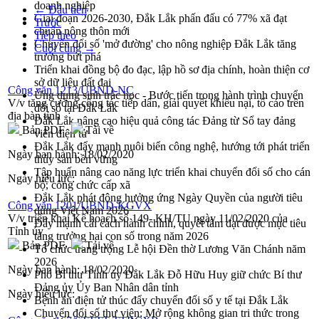
doanh nghiệp
← Đầu tiên
Giai đoạn 2026-2030, Đắk Lắk phấn đấu có 77% xã đạt
Trước
chuẩn nông thôn mới
Tiếp theo
Chuyển đổi số 'mở đường' cho nông nghiệp Đắk Lắk tăng
Cuối cùng →
trưởng bứt phá
Triển khai đồng bộ đo đạc, lập hồ sơ địa chính, hoàn thiện cơ
sở dữ liệu đất đai
Công văn 1213/UBND-NC
Ứng dụng sinh trắc học - Bước tiến trong hành trình chuyển
V/v tăng cường công tác tiếp dân, giải quyết khiếu nại, tố cáo trên
đổi số tại Đắk Lắk
địa bàn tỉnh
Đắk Lắk nâng cao hiệu quả công tác Đảng từ Sổ tay đảng
Bản PDF
Tải về
viên điện tử
Đắk Lắk đẩy mạnh nuôi biển công nghệ, hướng tới phát triển
Ngày ban hành:
18/02/2020
thủy sản bền vững
Tập huấn nâng cao năng lực triển khai chuyển đổi số cho cán
Ngày hiệu lực:
bộ, công chức cấp xã
Đắk Lắk phát động hưởng ứng Ngày Quyền của người tiêu
Công văn 1201/UBND-KGVX
dùng Việt Nam 2026
V/v triển khai Kế hoạch số 149- KH/TU ngày 11/02/2020 của
Đẩy mạnh cải cách hành chính, quyết tâm đạt được mục tiêu
Tỉnh ủy
tăng trưởng hai con số trong năm 2026
Bản PDF
Tải về
Tổ chức trang trọng Lễ hội Đền thờ Lương Văn Chánh năm
2026
Ngày ban hành:
18/02/2020
Phó Bí thư Tỉnh ủy Đắk Lắk Đỗ Hữu Huy giữ chức Bí thư
Đảng ủy Ủy Ban Nhân dân tỉnh
Ngày hiệu lực:
Bệnh án điện tử thúc đẩy chuyển đổi số y tế tại Đắk Lắk
Chuyển đổi số thư viện: Mở rộng không gian tri thức trong