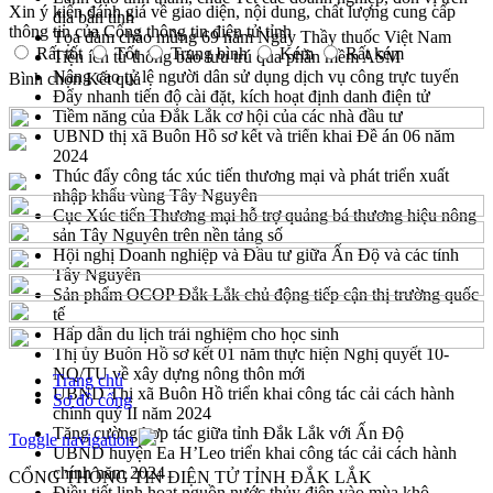
Xin ý kiến đánh giá về giao diện, nội dung, chất lượng cung cấp
địa bàn tỉnh
thông tin của Cổng thông tin điện tử tỉnh
Tọa đàm chào mừng 69 năm Ngày Thầy thuốc Việt Nam
Rất tốt
Tốt
Trung bình
Kém
Rất kém
Tiện ích từ thông báo lưu trú qua phần mềm ASM
Nâng cao tỷ lệ người dân sử dụng dịch vụ công trực tuyến
Bình chọn
Kết quả
Đẩy nhanh tiến độ cài đặt, kích hoạt định danh điện tử
Tiềm năng của Đắk Lắk cơ hội của các nhà đầu tư
UBND thị xã Buôn Hồ sơ kết và triển khai Đề án 06 năm
2024
Thúc đẩy công tác xúc tiến thương mại và phát triển xuất
nhập khẩu vùng Tây Nguyên
Cục Xúc tiến Thương mại hỗ trợ quảng bá thương hiệu nông
sản Tây Nguyên trên nền tảng số
Hội nghị Doanh nghiệp và Đầu tư giữa Ấn Độ và các tỉnh
Tây Nguyên
Sản phẩm OCOP Đắk Lắk chủ động tiếp cận thị trường quốc
tế
Hấp dẫn du lịch trải nghiệm cho học sinh
Thị ủy Buôn Hồ sơ kết 01 năm thực hiện Nghị quyết 10-
NQ/TU về xây dựng nông thôn mới
Trang chủ
UBND Thị xã Buôn Hồ triển khai công tác cải cách hành
Sơ đồ cổng
chính quý II năm 2024
Tăng cường hợp tác giữa tỉnh Đắk Lắk với Ấn Độ
Toggle navigation
UBND huyện Ea H’Leo triển khai công tác cải cách hành
chính năm 2024
CỔNG THÔNG TIN ĐIỆN TỬ TỈNH ĐẮK LẮK
Điều tiết linh hoạt nguồn nước thủy điện vào mùa khô