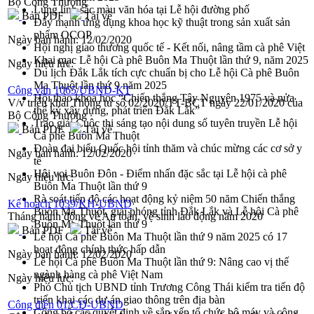
Bộ Công Thương
Lung linh sắc màu văn hóa tại Lễ hội đường phố
Bản PDF
Tải về
Đẩy mạnh ứng dụng khoa học kỹ thuật trong sản xuất sản
phẩm OCOP
Ngày ban hành:
12/02/2020
Hội nghị giao thương quốc tế - Kết nối, nâng tầm cà phê Việt
Khai mạc Lễ hội Cà phê Buôn Ma Thuột lần thứ 9, năm 2025
Ngày hiệu lực:
Du lịch Đắk Lắk tích cực chuẩn bị cho Lễ hội Cà phê Buôn
Ma Thuột lần thứ 9 năm 2025
Công văn 1065/UBND-KT
Hội thảo khoa học “Chiến thắng Tây Nguyên 1975 và nửa
V/v triển khai Thông tư số 02/2020/TT-BCT ngày 22/01/2020 của
thế kỷ xây dựng, phát triển Đắk Lắk”
Bộ Công Thương
Trao giải Cuộc thi sáng tạo nội dung số tuyên truyền Lễ hội
Bản PDF
Tải về
Cà phê Buôn Ma Thuột
Đoàn đại biểu Quốc hội tỉnh thăm và chúc mừng các cơ sở y
Ngày ban hành:
12/02/2020
tế
Hội voi Buôn Đôn - Điểm nhấn đặc sắc tại Lễ hội cà phê
Ngày hiệu lực:
Buôn Ma Thuột lần thứ 9
Rà soát tiến độ các hoạt động kỷ niệm 50 năm Chiến thắng
Kế hoạch 1039/KH-UBND
Buôn Ma Thuột, giải phóng tỉnh Đắk Lắk và Lễ hội Cà phê
Tháng hành động về An toàn, vệ sinh lao động năm 2020
Buôn Ma Thuột lần thứ 9
Bản PDF
Tải về
Lễ hội Cà phê Buôn Ma Thuột lần thứ 9 năm 2025 có 17
hoạt động chính thức hấp dẫn
Ngày ban hành:
12/02/2020
Lễ hội Cà phê Buôn Ma Thuột lần thứ 9: Nâng cao vị thế
ngành hàng cà phê Việt Nam
Ngày hiệu lực:
Phó Chủ tịch UBND tỉnh Trương Công Thái kiểm tra tiến độ
triển khai các dự án giao thông trên địa bàn
Công điện 01/CĐ-UBND
Công bố các quyết định về sắp xếp tổ chức bộ máy và công