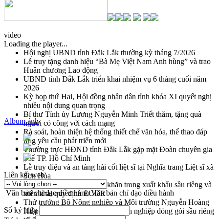
video
Loading the player...
Hội nghị UBND tỉnh Đắk Lắk thường kỳ tháng 7/2026
Lễ truy tặng danh hiệu “Bà Mẹ Việt Nam Anh hùng” và trao
Huân chương Lao động
UBND tỉnh Đắk Lắk triển khai nhiệm vụ 6 tháng cuối năm
2026
Kỳ họp thứ Hai, Hội đồng nhân dân tỉnh khóa XI quyết nghị
nhiều nội dung quan trọng
Bí thư Tỉnh ủy Lương Nguyễn Minh Triết thăm, tặng quà
Album ảnh
người có công với cách mạng
Rà soát, hoàn thiện hệ thống thiết chế văn hóa, thể thao đáp
ứng yêu cầu phát triển mới
Thường trực HĐND tỉnh Đắk Lắk gặp mặt Đoàn chuyên gia
y tế TP. Hồ Chí Minh
Lễ truy điệu và an táng hài cốt liệt sĩ tại Nghĩa trang Liệt sĩ xã
Liên kết web
Sơn Hòa
Bàn giải pháp tháo gỡ khó khăn trong xuất khẩu sầu riêng và
Văn bản chỉ đạo điều hành
Văn bản chỉ đạo điều hành
triển khai quy định EUDR
Thứ trưởng Bộ Nông nghiệp và Môi trường Nguyễn Hoàng
Số ký hiệu
Hiệp khảo sát vùng trồng và doanh nghiệp đóng gói sầu riêng