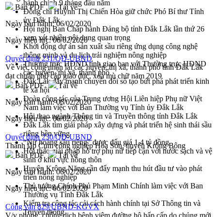
hành chính 9 tháng đầu năm
Bản PDF
Tải về
Đồng chí Huỳnh Thị Chiến Hòa giữ chức Phó Bí thư Tỉnh
ủy Đắk Lắk
Ngày ban hành:
06/02/2020
Hội nghị Ban Chấp hành Đảng bộ tỉnh Đắk Lắk lần thứ 26
xem xét nhiều nội dung quan trọng
Ngày hiệu lực:
06/02/2020
Khởi động dự án sản xuất sầu riêng ứng dụng công nghệ
thông minh và du lịch trải nghiệm nông nghiệp
Quyết định 231/QĐ-UBND
Thường trực HĐND tỉnh giao ban với Thường trực HĐND
Về việc công nhận lại các huyện, thị xã, thành phố tỉnh Đắk Lắk
các huyện, thị xã, thành phố
đạt chuẩn phổ cập giáo dục, xóa mù chữ năm 2019
Đắk Lắk đẩy mạnh chuyển đổi số tạo bứt phá phát triển kinh
Bản PDF
Tải về
tế xã hội
Đoàn công tác của Trung ương Hội Liên hiệp Phụ nữ Việt
Ngày ban hành:
06/02/2020
Nam làm việc với Ban Thường vụ Tỉnh ủy Đắk Lắk
Hội thao ngành Thông tin và Truyền thông tỉnh Đắk Lắk
Ngày hiệu lực:
06/02/2020
Đắk Lắk tìm giải pháp xây dựng và phát triển hệ sinh thái sầu
riêng bền vững
Quyết định 230/QĐ-UBND
“Nữ hoàng sầu riêng” được đấu giá 1,4 tỷ đồng
Thành lập Cụm công nghiệp Hòa Sơn, huyện Krông Bông
Hội thảo giải pháp hỗ trợ phụ nữ tiếp cận với nước sạch và vệ
Bản PDF
Tải về
sinh ở khu vực nông thôn
Huyện Krông Năng cần đẩy mạnh thu hút đầu tư vào phát
Ngày ban hành:
06/02/2020
triển nông nghiệp
Thủ tướng Chính Phủ Phạm Minh Chính làm việc với Ban
Ngày hiệu lực:
06/02/2020
Thường vụ Tỉnh Đắk Lắk
Kiểm tra công tác cải cách hành chính tại Sở Thông tin và
Công văn 829/UBND-KGVX
Truyền thông
V/v phòng, chống dịch bệnh viêm đường hô hấp cấp do chủng mới