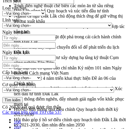
tại Đắk Lắk
Trích yếu
Trình diễn nghệ thuật chế biến các món ăn từ sầu riêng
Loại văn bản
Đắk Lắk công bố Quy hoạch và xúc tiến đầu tư tỉnh
Ngành cá ngừ Đắk Lắk chủ động thích ứng để giữ vững thị
Lĩnh vực
trường xuất khẩu
Diễn đàn Kinh tế tư nhân Việt Nam đột phá cơ chế - Hợp tác
công tư
Ngày ban hành
Đề án 06 tạo bước ngoặt đột phá trong cải cách hành chính
tỉnh Đắk Lắk
Kết nối tour, đẩy mạnh chuyển đổi số để phát triển du lịch
Ngày hiệu lực
Đắk Lắk
Khởi động Dự án Đầu tư xây dựng hạ tầng kỹ thuật Cụm
công nghiệp Tân Tiến
Gặp mặt các cơ quan báo chí nhân Kỷ niệm 101 năm Ngày
Cấp ban hành
Báo chí Cách mạng Việt Nam
Đắk Lắk sơ kết 4 năm triển khai thực hiện Đề án 06 của
Chính phủ
Cơ quan ban hành
Họp báo thông tin về Hội nghị Công bố Quy hoạch và Xúc
tiến đầu tư tỉnh Đắk Lắk
Khơi thông điểm nghẽn, đẩy nhanh giải ngân vốn khắc phục
thiên tai
Có
26820
kết quả được tìm thấy
HĐND tỉnh thông qua điều chỉnh Quy hoạch tỉnh thời kỳ
Các trang trên cổng 193 của 537
2021-2030
Hội thảo góp ý hồ sơ điều chỉnh quy hoạch tỉnh Đắk Lắk thời
168
kỳ 2021-2030, tầm nhìn đến năm 2050
169