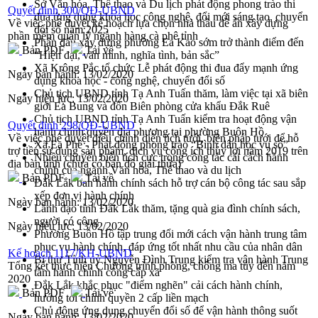
Sở Văn hóa, Thể thao và Du lịch phát động phong trào thi
Quyết định 300/QĐ-UBND
đua ứng dụng khoa học công nghệ, đổi mới sáng tạo, chuyển
Về việc phê duyệt kế hoạch lựa chọn nhà thầu đề án xây dựng
đổi số năm 2025
phần mềm quản lý ngành hàng cà phê tỉnh
Phấn đấu xây dựng phường Ea Kao sớm trở thành điểm đến
Bản PDF
Tải về
“Hiện đại, văn minh, nghĩa tình, bản sắc”
Xã Krông Pắc tổ chức Lễ phát động thi đua đẩy mạnh ứng
Ngày ban hành:
13/02/2020
dụng khoa học - công nghệ, chuyển đổi số
Chủ tịch UBND tỉnh Tạ Anh Tuấn thăm, làm việc tại xã biên
Ngày hiệu lực:
13/02/2020
giới Ea Bung và đồn Biên phòng cửa khẩu Đắk Ruê
Chủ tịch UBND tỉnh Tạ Anh Tuấn kiểm tra hoạt động vận
Quyết định 298/QĐ-UBND
hành chính quyền địa phương tại phường Buôn Hồ
Về việc phê duyệt điều chỉnh diện tích tưới, biện pháp tưới để hỗ
Xã Ea Phê - Phát động phong trào “Bình dân học vụ số”
trợ tiền sử dụng sản phẩm, dịch vụ công ích thủy lợi năm 2019 trên
Nhiều chuyển biến tích cực trong công tác cải cách hành
địa bàn tỉnh (chưa có bản đồ giải thửa)
chính của ngành Văn hóa, Thể thao và du lịch
Bản PDF
Tải về
Đắk Lắk ban hành chính sách hỗ trợ cán bộ công tác sau sắp
xếp đơn vị hành chính
Ngày ban hành:
13/02/2020
Lãnh đạo tỉnh Đắk Lắk thăm, tặng quà gia đình chính sách,
người có công
Ngày hiệu lực:
13/02/2020
Phường Buôn Hồ tập trung đổi mới cách vận hành trung tâm
phục vụ hành chính, đáp ứng tốt nhất nhu cầu của nhân dân
Kế hoạch 1117/KH-UBND
Bí thư Tỉnh uỷ Nguyễn Đình Trung kiểm tra vận hành Trung
Tổng kết thực hiện Chương trình phòng, chống ma túy đến năm
tâm hành chính công cấp xã
2020
Đắk Lắk khắc phục "điểm nghẽn" cải cách hành chính,
Bản PDF
Tải về
hướng tới chính quyền 2 cấp liền mạch
Chủ động ứng dụng chuyển đổi số để vận hành thông suốt
Ngày ban hành:
13/02/2020