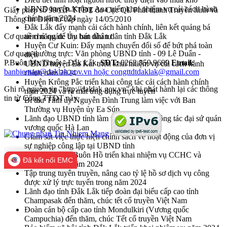
UBND huyện Krông Ana triển khai nhiệm vụ cải cách hành
Giấy phép số 99/GP-TTĐT do Cục QL Phát thanh Truyền hình và
chính năm 2024
Thông tin Điện tử cấp ngày 14/05/2010
Đắk Lắk đẩy mạnh cải cách hành chính, liên kết quảng bá
Cơ quan chủ quản: Ủy ban nhân dân tỉnh Đắk Lắk
tiềm năng để thu hút đầu tư
Huyện Cư Kuin: Đẩy mạnh chuyển đổi số để bứt phá toàn
Cơ quan thường trực: Văn phòng UBND tỉnh - 09 Lê Duẩn -
diện
P.Buôn Ma Thuột - Đắk Lắk.
SĐT:
0262.859.9699
Email:
UBND huyện Ea Kar triển khai nhiệm vụ cải cách hành
banbientap@daklak.gov.vn hoặc congttdtdaklak@gmail.com
chính năm 2024
Huyện Krông Pắc triển khai công tác cải cách hành chính
Ghi rõ nguồn tin "http://daklak.gov.vn" khi phát hành lại các thông
năm 2024 và ra mắt ứng dụng trực tuyến
tin từ Cổng TTĐT này
Bí thư Tỉnh ủy Nguyễn Đình Trung làm việc với Ban
Thường vụ Huyện ủy Ea Súp
Lãnh đạo UBND tỉnh làm việc với đoàn công tác đại sứ quán
vương quốc Hà Lan
Giám sát việc thực hiện chính sách về hoạt động của đơn vị
sự nghiệp công lập tại UBND tỉnh
UBND Thị xã Buôn Hồ triển khai nhiệm vụ CCHC và
Đã kết nối EMC
chuyển đổi số năm 2024
Tập trung tuyên truyền, nâng cao tỷ lệ hồ sơ dịch vụ công
được xử lý trực tuyến trong năm 2024
Lãnh đạo tỉnh Đắk Lắk tiếp đoàn đại biểu cấp cao tỉnh
Champasak đến thăm, chúc tết cổ truyền Việt Nam
Đoàn cán bộ cấp cao tỉnh Mondulkiri (Vương quốc
Campuchia) đến thăm, chúc Tết cổ truyền Việt Nam