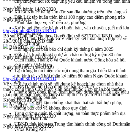
ứng chuyển đổi số, đáp ứng yêu cầu nhiệm vụ trong tình hình
mới
Ngày ban hành:
14/02/2020
Xã Ea Knuếc nâng tầm đặc sản địa phương trên nền tảng số
Đắk Lắk tập huấn triển khai 100 ngày cao điểm phong trào
Ngày hiệu lực:
"Bình dân học vụ số" đến xã, phường
Xử lý nghiêm các hành vi buôn bán, vận chuyển, giết mổ lợn
Quyết định 303/QĐ-UBND
bệnh trái phép
Bổ sung phụ lục kèm theo Quyết định số 627/QĐ-UBND ngày
UBND tỉnh Đắk Lắk và Viettel ký kết thỏa thuận hợp tác về
28/3/2018 của UBND tỉnh
chuyển đổi số
Bản PDF
Tải về
Hội nghị giao ban báo chí định kỳ tháng 8 năm 2025
Đắk Lắk khởi động ba dự án chào mừng kỷ niệm 80 năm
Ngày ban hành:
13/02/2020
Cách mạng Tháng 8 và Quốc khánh nước Cộng hòa xã hội
chủ nghĩa Việt Nam
Ngày hiệu lực:
13/02/2020
Tập trung hoàn thiện các nội dung tham gia Triển lãm thành
tựu kinh tế - xã hội nhân kỷ niệm 80 năm Ngày Quốc khánh
Quyết định 301/QĐ-UBND
2/9
Về việc điều chỉnh một số nội dung kế hoạch lựa chọn nhà thầu
UBND tỉnh họp báo định kỳ tháng 7/2025
thuộc công trình Cấp nước sinh hoạt thuộc Hợp phần bồi thường
Chung sức, đồng lòng, đoàn kết xây dựng tỉnh Đắk Lắk giàu
giải phóng mặt bằng di dân và tái định cư dự án Hồ chứa nước
đẹp, văn minh, bản sắc
Krông Pách Thượng
Đắk Lắk quyết tâm chống khai thác hải sản bất hợp pháp,
Bản PDF
Tải về
không báo cáo và không theo quy định
Tăng cường quản lý chất lượng, an toàn thực phẩm trên địa
Ngày ban hành:
13/02/2020
bàn tỉnh Đắk Lắk
UBND tỉnh kiểm tra Trung tâm hành chính công xã Durkmăn
Ngày hiệu lực:
13/02/2020
và xã Krông Ana