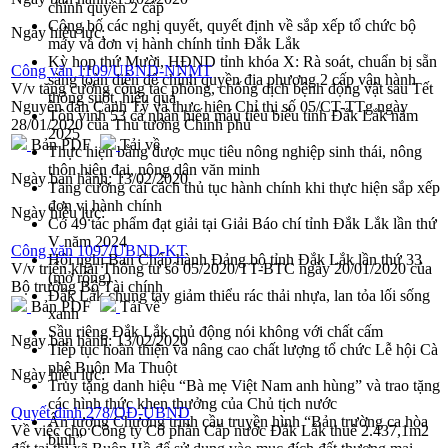
chính quyền 2 cấp
Công bố các nghị quyết, quyết định về sắp xếp tổ chức bộ
Ngày hiệu lực:
máy và đơn vị hành chính tỉnh Đắk Lắk
Kỳ họp thứ Mười, HĐND tỉnh khóa X: Rà soát, chuẩn bị sẵn
Công văn 1109/UBND-NNMT
sàng toàn diện để chính quyền địa phương 2 cấp vận hành
V/v tăng cường công tác phòng, chống dịch bệnh động vật sau Tết
thông suốt, hiệu quả
Nguyên đán Canh Tý và thực hiện Chỉ thị số 05/CT-TTg ngày
Tôn vinh 53 cá nhân hiến máu tiêu biểu tỉnh Đắk Lắk năm
28/01/2020 của Thủ tướng Chính phủ
2025
Bản PDF
Tải về
Thực hiện bằng được mục tiêu nông nghiệp sinh thái, nông
thôn hiện đại, nông dân văn minh
Ngày ban hành:
13/02/2020
Tăng cường cải cách thủ tục hành chính khi thực hiện sắp xếp
đơn vị hành chính
Ngày hiệu lực:
Có 49 tác phẩm đạt giải tại Giải Báo chí tỉnh Đắk Lắk lần thứ
V năm 2024
Công văn 1097/UBND-KT
Hội nghị Ban Chấp hành Đảng bộ tỉnh Đắk Lắk lần thứ 33
V/v triển khai Thông tư số 05/2020/TT-BTC ngày 20/01/2020 của
(mở rộng)
Bộ trưởng Bộ Tài chính
Đắk Lắk chung tay giảm thiểu rác thải nhựa, lan tỏa lối sống
Bản PDF
Tải về
xanh
Sầu riêng Đắk Lắk chủ động nói không với chất cấm
Ngày ban hành:
13/02/2020
Tiếp tục hoàn thiện và nâng cao chất lượng tổ chức Lễ hội Cà
phê Buôn Ma Thuột
Ngày hiệu lực:
Truy tặng danh hiệu “Bà mẹ Việt Nam anh hùng” và trao tặng
các hình thức khen thưởng của Chủ tịch nước
Quyết định 278/QĐ-UBND
Ấn tượng Chương trình cầu truyền hình “Bản trường ca hòa
Về việc cho Công ty Cổ phần Cấp nước Đắk Lắk thuê 2.437,1m2
bình”