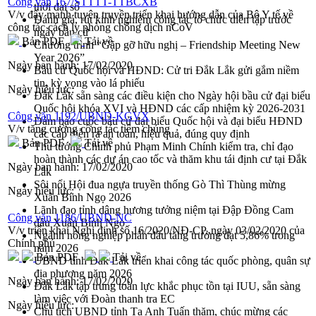
Công văn 167/STTTT-TTBCXB
thời đại số
V/v đẩy mạnh tuyên truyền triển khai hướng dẫn của Bộ Y tế về
Đánh giá, rút kinh nghiệm công tác tổ chức diễn tập trước
công tác cách ly phòng chống dịch nCoV
ngày bầu cử
Bản PDF
Tải về
Chương trình “Gặp gỡ hữu nghị – Friendship Meeting New
Year 2026”
Ngày ban hành:
17/02/2020
Bầu cử Quốc hội và HĐND: Cử tri Đắk Lắk gửi gắm niềm
tin, kỳ vọng vào lá phiếu
Ngày hiệu lực:
Đắk Lắk sẵn sàng các điều kiện cho Ngày hội bầu cử đại biểu
Quốc hội khóa XVI và HĐND các cấp nhiệm kỳ 2026-2031
Công văn 1192/UBND-KGVX
Đảm bảo cuộc bầu cử đại biểu Quốc hội và đại biểu HĐND
V/v tăng cường công tác tiêm chủng
các cấp diễn ra an toàn, hiệu quả, đúng quy định
Bản PDF
Tải về
Thủ tướng Chính phủ Phạm Minh Chính kiểm tra, chỉ đạo
hoàn thành các dự án cao tốc và thăm khu tái định cư tại Đắk
Ngày ban hành:
17/02/2020
Lắk
Sôi nổi Hội đua ngựa truyền thống Gò Thì Thùng mừng
Ngày hiệu lực:
Xuân Bính Ngọ 2026
Lãnh đạo tỉnh dâng hương tưởng niệm tại Đập Đồng Cam
Công văn 1186/UBND-NC
đầu Xuân Bính Ngọ
V/v triển khai Nghị định số 16/2020/NĐ-CP, ngày 03/02/2020 của
Ngành nông nghiệp phấn đấu tăng trưởng đạt 5,86% trong
Chính phủ
năm 2026
Bản PDF
Tải về
UBND tỉnh Đắk Lắk triển khai công tác quốc phòng, quân sự
địa phương năm 2026
Ngày ban hành:
17/02/2020
Đắk Lắk tập trung toàn lực khắc phục tồn tại IUU, sẵn sàng
làm việc với Đoàn thanh tra EC
Ngày hiệu lực:
Chủ tịch UBND tỉnh Tạ Anh Tuấn thăm, chúc mừng các