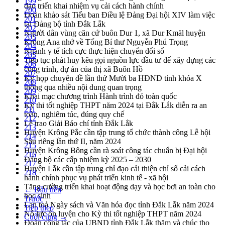
199
đạo triển khai nhiệm vụ cải cách hành chính
200
Đoàn khảo sát Tiểu ban Điều lệ Đảng Đại hội XIV làm việc
201
tại Đảng bộ tỉnh Đắk Lắk
202
Người dân vùng căn cứ buôn Dur 1, xã Dur Kmăl huyện
203
Krông Ana nhớ về Tổng Bí thư Nguyễn Phú Trọng
204
Ngành y tế tích cực thực hiện chuyển đổi số
205
Tiếp tục phát huy kêu gọi nguồn lực đầu tư để xây dựng các
206
công trình, dự án của thị xã Buôn Hồ
207
Kỳ họp chuyên đề lần thứ Mười ba HĐND tỉnh khóa X
208
thông qua nhiều nội dung quan trọng
209
Khai mạc chương trình Hành trình đỏ toàn quốc
210
Kỳ thi tốt nghiệp THPT năm 2024 tại Đắk Lắk diễn ra an
211
toàn, nghiêm túc, đúng quy chế
212
Lễ trao Giải Báo chí tỉnh Đắk Lắk
213
Huyện Krông Pắc cần tập trung tổ chức thành công Lễ hội
214
Sầu riêng lần thứ II, năm 2024
215
Huyện Krông Bông cần rà soát công tác chuẩn bị Đại hội
216
Đảng bộ các cấp nhiệm kỳ 2025 – 2030
217
Huyện Lắk cần tập trung chỉ đạo cải thiện chỉ số cải cách
218
hành chính phục vụ phát triển kinh tế - xã hội
Tăng cường triển khai hoạt động dạy và học bơi an toàn cho
← Đầu tiên
học sinh
Trước
Lan toả Ngày sách và Văn hóa đọc tỉnh Đắk Lắk năm 2024
Tiếp theo
Nỗ lực ôn luyện cho Kỳ thi tốt nghiệp THPT năm 2024
Cuối cùng →
Đoàn công tác của UBND tỉnh Đắk Lắk thăm và chúc thọ