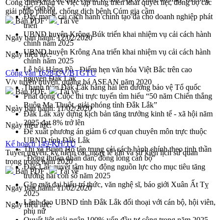
Công điện khẩn về việc tập trung triển khai quyết liệt, đồng bộ các
tác cán bộ
giải pháp phòng, chống dịch bệnh Cúm gia cầm
Đẩy mạnh cải cách hành chính tạo đà cho doanh nghiệp phát
Bản PDF
Tải về
triển
UBND huyện Krông Búk triển khai nhiệm vụ cải cách hành
Ngày ban hành:
12/02/2020
chính năm 2025
UBND huyện Krông Ana triển khai nhiệm vụ cải cách hành
Ngày hiệu lực:
chính năm 2025
Lễ hội Hảng Pồ - Điểm hẹn văn hóa Việt Bắc trên cao
Công văn 1628-CV/BTGTU
nguyên Đắk Lắk
V/v tuyên truyền, quảng bá ASEAN năm 2020
Thanh niên Đắk Lắk hăng hái lên đường bảo vệ Tổ quốc
Bản PDF
Tải về
Phát động Cuộc thi trực tuyến tìm hiểu “50 năm Chiến thắng
Buôn Ma Thuột, giải phóng tỉnh Đắk Lắk”
Ngày ban hành:
11/02/2020
Đắk Lắk xây dựng kịch bản tăng trưởng kinh tế - xã hội năm
2025 đạt 8% trở lên
Ngày hiệu lực:
Đề xuất phương án giảm 6 cơ quan chuyên môn trực thuộc
UBND tỉnh Đắk Lắk
Kế hoạch 149-KH/TU
Thị xã Buôn Hồ tập trung cải cách hành chính theo tinh thần
Tuyên truyền, kỷ niệm các ngày lễ lớn và sự kiện lịch sử quan
"Đồng thuận nhân dân, đồng lòng cán bộ"
trọng trong năm 2020
Đắk Lắk quyết tâm huy động nguồn lực cho mục tiêu tăng
Bản PDF
Tải về
trưởng hai con số năm 2025
Gặp mặt đại biểu trí thức, văn nghệ sĩ, báo giới Xuân Ất Tỵ
Ngày ban hành:
11/02/2020
2025
Lãnh đạo UBND tỉnh Đắk Lắk đối thoại với cán bộ, hội viên,
Ngày hiệu lực:
phụ nữ
Quyết liệt giải ngân 100% vốn đầu tư công trong năm 2025