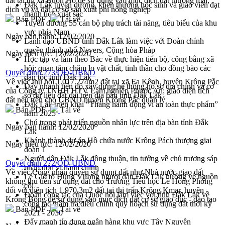
đất tại thị xã Buôn Hồ để sử dụng vào mục đích đất thương mại,
Đắk Lắk tuyên dương, khen thưởng học sinh và giáo viên đạt
dịch vụ và đất cơ sở sản xuất phi nông nghiệp
thành tích xuất sắc
Bản PDF
Tải về
Tuyên dương 55 cán bộ phụ trách tài năng, tiêu biểu của khu
vực phía Nam
Ngày ban hành:
12/02/2020
Lãnh đạo UBND tỉnh Đắk Lắk làm việc với Đoàn chính
quyền thành phố Nevers, Cộng hòa Pháp
Ngày hiệu lực:
12/02/2020
Học tập và làm theo Bác về thực hiện tiến bộ, công bằng xã
hội; quan tâm chăm lo vật chất, tinh thần cho đồng bào các
Quyết định 273/QĐ-UBND
dân tộc tỉnh Đắk Lắk
Về việc thu hồi 1.017.274m2 đất tại xã Ea Kênh, huyện Krông Pắc
Đẩy nhanh tiến độ xây dựng hệ thống hồ sơ địa chính và cơ
của Công ty TNHH HTV Lâm nghiệp Phước An; giao diện tích
sở dữ liệu đất đai trên địa bàn tỉnh Đắk Lắk
đất nêu trên cho UBND huyện Krông Pắc quản lý
Đắk Lắk triển khai “Tháng hành động vì an toàn thực phẩm”
Bản PDF
Tải về
năm 2025
Chú trọng phát triển nguồn nhân lực trên địa bàn tỉnh Đắk
Ngày ban hành:
12/02/2020
Lắk
Khánh thành dự án Hồ chứa nước Krông Pách thượng giai
Ngày hiệu lực:
12/02/2020
đoạn 1
Người dân Đắk Lắk đồng thuận, tin tưởng về chủ trương sáp
Quyết định 272/QĐ-UBND
nhập đơn vị hành chính
Về việc Công nhận quyền sử dụng đất như Nhà nước giao đất
Lễ Giỗ tổ Hùng Vương người dân Đắk Lắk hướng về nguồn
không thu tiền sử dụng đất cho Trường Tiểu học Lê Hồng Phong
cội
đối với diện tích 1.970,3m2 đất tại thị trấn Krông Kmar, huyện
Đoàn công tác của Quốc hội làm việc với tỉnh Đắk Lắk về
Krông Bông để sử dụng vào mục đích đất cơ sở giáo dục - đào tạo
công tác thẩm tra điều chỉnh quy hoạch sử dụng đất thời kỳ
Bản PDF
Tải về
2021 - 2030
Đẩy mạnh tín dụng ngân hàng khu vực Tây Nguyên