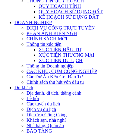
THÔNG TIN QUY HOẠCH
QUY HOẠCH TỈNH
QUY HOẠCH SỬ DỤNG ĐẤT
KẾ HOẠCH SỬ DỤNG ĐẤT
DOANH NGHIỆP
DỊCH VỤ CÔNG TRỰC TUYẾN
PHẢN ÁNH KIẾN NGHỊ
CHÍNH SÁCH MỚI
Thông tin xúc tiến
XÚC TIẾN ĐẦU TƯ
XÚC TIẾN THƯƠNG MẠI
XÚC TIẾN DU LỊCH
Thông tin Doanh nghiệp
CÁC KHU, CỤM CÔNG NGHIỆP
Các Dự Án Kêu Gọi Đầu Tư
Chính sách thu hút vốn đầu tư
Du khách
Địa danh, di tích, thắng cảnh
Lễ hội
Các tuyến du lịch
Dịch vụ du lịch
Dịch Vụ Công Cộng
Khách sạn, nhà nghỉ
Nhà hàng, Quán ăn
BẢO TÀNG