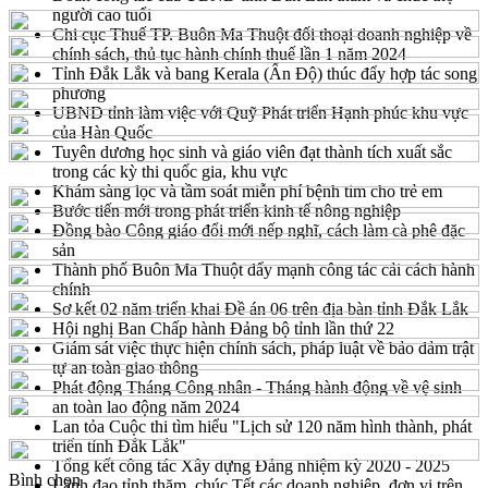
người cao tuổi
Chi cục Thuế TP. Buôn Ma Thuột đối thoại doanh nghiệp về
chính sách, thủ tục hành chính thuế lần 1 năm 2024
Tỉnh Đắk Lắk và bang Kerala (Ấn Độ) thúc đẩy hợp tác song
phương
UBND tỉnh làm việc với Quỹ Phát triển Hạnh phúc khu vực
của Hàn Quốc
Tuyên dương học sinh và giáo viên đạt thành tích xuất sắc
trong các kỳ thi quốc gia, khu vực
Khám sàng lọc và tầm soát miễn phí bệnh tim cho trẻ em
Bước tiến mới trong phát triển kinh tế nông nghiệp
Đồng bào Công giáo đổi mới nếp nghĩ, cách làm cà phê đặc
sản
Thành phố Buôn Ma Thuột đẩy mạnh công tác cải cách hành
chính
Sơ kết 02 năm triển khai Đề án 06 trên địa bàn tỉnh Đắk Lắk
Hội nghị Ban Chấp hành Đảng bộ tỉnh lần thứ 22
Giám sát việc thực hiện chính sách, pháp luật về bảo đảm trật
tự an toàn giao thông
Phát động Tháng Công nhân - Tháng hành động về vệ sinh
an toàn lao động năm 2024
Lan tỏa Cuộc thi tìm hiểu "Lịch sử 120 năm hình thành, phát
triển tỉnh Đắk Lắk"
Tổng kết công tác Xây dựng Đảng nhiệm kỳ 2020 - 2025
Bình chọn
Lãnh đạo tỉnh thăm, chúc Tết các doanh nghiệp, đơn vị trên