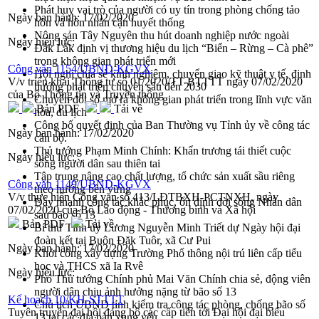
Phát huy vai trò của người có uy tín trong phòng chống tảo
Ngày ban hành:
17/02/2020
hôn và hôn nhân cận huyết thống
Nông sản Tây Nguyên thu hút doanh nghiệp nước ngoài
Ngày hiệu lực:
Đắk Lắk định vị thương hiệu du lịch “Biển – Rừng – Cà phê”
trong không gian phát triển mới
Công văn 1154/UBND-KGVX
Hội nghị chia sẻ kinh nghiệm, chuyển giao kỹ thuật y tế, định
V/v triển khai Thông tư số 01/2020/TT-BTTTT ngày 07/02/2020
hướng phát triển chuyên sâu đến 2030
của Bộ Thông tin và Truyền thông
Chuyển đổi số mở ra không gian phát triển trong lĩnh vực văn
Bản PDF
Tải về
hóa, du lịch
Công bố quyết định của Ban Thường vụ Tỉnh ủy về công tác
Ngày ban hành:
17/02/2020
cán bộ.
Thủ tướng Phạm Minh Chính: Khẩn trương tái thiết cuộc
Ngày hiệu lực:
sống người dân sau thiên tai
Tập trung nâng cao chất lượng, tổ chức sản xuất sầu riêng
Công văn 1149/UBND-KGVX
theo hướng bền vững
V/v thực hiện Công văn số 413/LĐTBXH-PCTNXH, ngày
Đẩy nhanh công tác khắc phục, ổn định đời sống Nhân dân
07/02/2020 của Bộ Lao động - Thương binh và Xã hội
sau bão số 13
Bản PDF
Tải về
Bí thư Tỉnh ủy Lương Nguyễn Minh Triết dự Ngày hội đại
đoàn kết tại Buôn Đăk Tuôr, xã Cư Pui
Ngày ban hành:
17/02/2020
Khởi công xây dựng Trường Phổ thông nội trú liên cấp tiểu
học và THCS xã Ia Rvê
Ngày hiệu lực:
Phó Thủ tướng Chính phủ Mai Văn Chính chia sẻ, động viên
người dân chịu ảnh hưởng nặng từ bão số 13
Kế hoạch 10/KH-STTTT
Chủ tịch UBND tỉnh kiểm tra công tác phòng, chống bão số
Tuyên truyền đại hội đảng bộ các cấp tiến tới Đại hội đại biểu
13 tại các địa bàn xung yếu