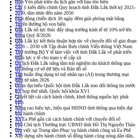
Hòn Yến phát triển du lịch gắn với bảo tồn biển
195
Lấy ý kiến điều chỉnh Quy hoạch tỉnh Đắk Lắk thời kỳ 2021-
196
2030, tầm nhìn đến năm 2050
197
Phát động chiến dịch 30 ngày đêm giải phóng mặt bằng
198
Tuyến đường bộ ven biển
199
Đắk Lắk nỗ lực thúc đẩy tăng trưởng kinh tế từ 10% trở lên
200
trong Quý II/2026
201
Đắk Lắk ký kết thỏa thuận hợp tác về chuyển đổi số giai đoạn
202
2026 – 2030 với Tập đoàn Bưu chính Viễn thông Việt Nam
203
Thứ trưởng Bộ Y tế làm việc với tỉnh Đắk Lắk về phát triển
204
nhân lực y tế cho trạm y tế cấp xã
205
Du lịch Đắk Lắk nâng tầm trải nghiệm du khách thông qua
206
Hệ thống cơ sở dữ liệu và Bản đồ số
207
Tập huấn ứng dụng trí tuệ nhân tạo (AI) trong thương mại
208
điện tử năm 2026
209
Đoàn đại biểu Quốc hội tỉnh Đắk Lắk trao đổi thông tin trước
210
Kỳ họp thứ nhất, Quốc hội khóa XVI
211
Quyết liệt cải cách hành chính, khơi thông nguồn lực phát
212
triển
213
Nâng cao hiệu lực, hiệu quả HĐND tỉnh thông qua hiện đại
214
hóa hành chính
215
Xã Ea Phê gắn cải cách hành chính với chuyển đổi số
216
Phó Chủ tịch Thường trực UBND tỉnh Hồ Thị Nguyên Thảo
217
làm việc tại Trung tâm Phục vụ hành chính công xã Ea Phê
218
Xây dựng nền hành chính số đồng hành cùng nông dân dân,