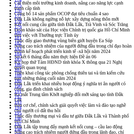
Cải thiện môi trường kinh doanh, nâng cao năng lực cạnh
175
tranh cấp tỉnh
176
Công bố 14 sản phẩm OCOP đạt tiêu chuẩn 4 sao
177
Đắk Lắk không ngừng nỗ lực xây dựng nông thôn mới
178
Kết nối cung cầu giữa tỉnh Đắk Lắk, Trà Vinh và Sóc Trăng
179
Đoàn khảo sát của Học viện Chính trị quốc gia Hồ Chí Minh
180
làm việc với Thường trực Tỉnh ủy
181
Thúc đẩy giao thương vùng biên giới huyện Ea Súp
182
Nâng cao trách nhiệm của người đứng đầu trong chỉ đạo hoàn
183
thành kế hoạch phát triển kinh tế -xã hội năm 2024
184
Sơ kết 6 tháng đầu năm thực hiện Đề án 06
185
Kỳ họp thứ Tám HĐND tỉnh khóa X thông qua 21 Nghị
186
quyết quan trọng
187
Triển khai công tác phòng chống thiên tai và tìm kiếm cứu
188
nạn những tháng cuối năm 2024
189
Đắk Lắk triển khai nhiều hoạt động ý nghĩa tri ân người có
190
công, gia đình chính sách
191
Ra mắt Trung tâm Khởi nghiệp đổi mới sáng tạo tỉnh Đắk
192
Lắk
193
Bàn cơ chế, chính sách giải quyết việc làm và đào tạo nghề
194
cho người có đất thu hồi
195
Thúc đẩy thương mại và đầu tư giữa Đắk Lắk và Thành phố
196
Hồ Chí Minh
197
Đắk Lắk tập trung đẩy mạnh kết nối cung – cầu lao động
198
Nâng cao trách nhiệm người đứng đầu trong lãnh đạo, chỉ