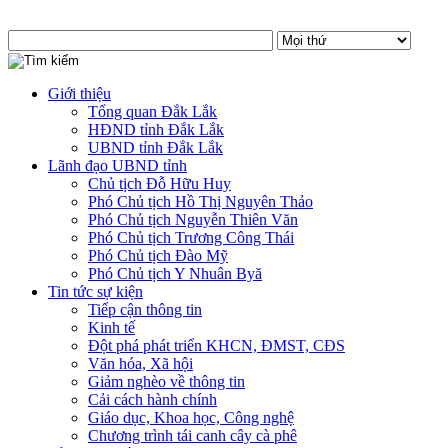
Giới thiệu
Tổng quan Đắk Lắk
HĐND tỉnh Đắk Lắk
UBND tỉnh Đắk Lắk
Lãnh đạo UBND tỉnh
Chủ tịch Đỗ Hữu Huy
Phó Chủ tịch Hồ Thị Nguyên Thảo
Phó Chủ tịch Nguyễn Thiên Văn
Phó Chủ tịch Trương Công Thái
Phó Chủ tịch Đào Mỹ
Phó Chủ tịch Y Nhuân Byă
Tin tức sự kiện
Tiếp cận thông tin
Kinh tế
Đột phá phát triển KHCN, ĐMST, CĐS
Văn hóa, Xã hội
Giảm nghèo về thông tin
Cải cách hành chính
Giáo dục, Khoa học, Công nghệ
Chương trình tái canh cây cà phê