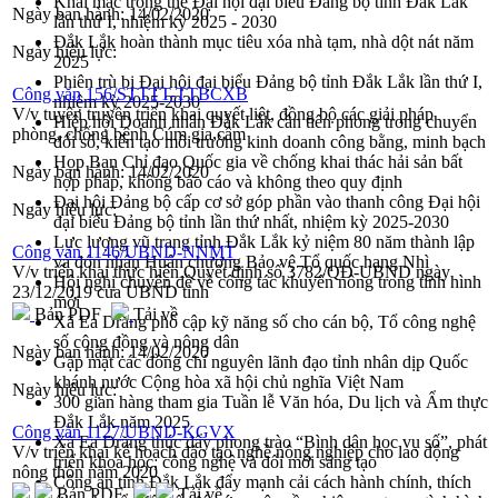
Khai mạc trọng thể Đại hội đại biểu Đảng bộ tỉnh Đắk Lắk
Ngày ban hành:
14/02/2020
lần thứ I, nhiệm kỳ 2025 - 2030
Đắk Lắk hoàn thành mục tiêu xóa nhà tạm, nhà dột nát năm
Ngày hiệu lực:
2025
Phiên trù bị Đại hội đại biểu Đảng bộ tỉnh Đắk Lắk lần thứ I,
Công văn 156/STTTT-TTBCXB
nhiệm kỳ 2025-2030
V/v tuyên truyền triển khai quyết liệt, đồng bộ các giải pháp
Hiệp hội Doanh nhân Đắk Lắk cần tiên phong trong chuyển
phòng, chống bệnh Cúm gia cầm
đổi số, kiến tạo môi trường kinh doanh công bằng, minh bạch
Họp Ban Chỉ đạo Quốc gia về chống khai thác hải sản bất
Ngày ban hành:
14/02/2020
hợp pháp, không báo cáo và không theo quy định
Đại hội Đảng bộ cấp cơ sở góp phần vào thanh công Đại hội
Ngày hiệu lực:
đại biểu Đảng bộ tỉnh lần thứ nhất, nhiệm kỳ 2025-2030
Lực lượng vũ trang tỉnh Đắk Lắk kỷ niệm 80 năm thành lập
Công văn 1146/UBND-NNMT
và đón nhận Huân chương Bảo vệ Tổ quốc hạng Nhì
V/v triển khai thực hiện Quyết định số 3782/QĐ-UBND ngày
Hội nghị chuyên đề về công tác khuyến nông trong tình hình
23/12/2019 của UBND tỉnh
mới
Bản PDF
Tải về
Xã Ea Drăng phổ cập kỹ năng số cho cán bộ, Tổ công nghệ
số cộng đồng và nông dân
Ngày ban hành:
14/02/2020
Gặp mặt các đồng chí nguyên lãnh đạo tỉnh nhân dịp Quốc
khánh nước Cộng hòa xã hội chủ nghĩa Việt Nam
Ngày hiệu lực:
300 gian hàng tham gia Tuần lễ Văn hóa, Du lịch và Ẩm thực
Đắk Lắk năm 2025
Công văn 1127/UBND-KGVX
Xã Ea Drăng thúc đẩy phong trào “Bình dân học vụ số”, phát
V/v triển khai kế hoạch đào tạo nghề nông nghiệp cho lao động
triển khoa học, công nghệ và đổi mới sáng tạo
nông thôn năm 2020
Công an tỉnh Đắk Lắk đẩy mạnh cải cách hành chính, thích
Bản PDF
Tải về