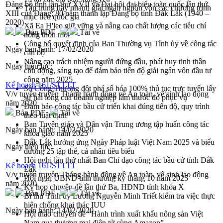
Đảng bộ tỉnh lần thứ XVII và Đại hội đại biểu toàn quốc lần thứ
Tập trung đẩy nhanh giải ngân nguồn vốn các chương trình
XIII của Đảng; 80 năm thành lập Đảng bộ tỉnh Đắk Lắk (1940 –
mục tiêu quốc gia
2020)
Xã Ea H'leo giữ vững và nâng cao chất lượng các tiêu chí
Bản PDF
Tải về
nông thôn mới
Công bố quyết định của Ban Thường vụ Tỉnh ủy về công tác
Ngày ban hành:
17/02/2020
cán bộ
Nâng cao trách nhiệm người đứng đầu, phát huy tinh thần
Ngày hiệu lực:
chủ động, sáng tạo để đảm bảo tiến độ giải ngân vốn đầu tư
công năm 2025
Kế hoạch 161/STTTT
Sở Công Thương đột phá số hóa 100% thủ tục trực tuyến lấy
V/v tuyên truyền Tháng hành động về An toàn, vệ sinh lao động
sự hài lòng của doanh nghiệp làm thước đo phục vụ
năm 2020
Đảm bảo công tác bầu cử triển khai đúng tiến độ, quy trình
Bản PDF
Tải về
theo luật định
Ban Tuyên giáo và Dân vận Trung ương tập huấn công tác
Ngày ban hành:
14/02/2020
khoa giáo năm 2025
Đắk Lắk hưởng ứng Ngày Pháp luật Việt Nam 2025 và biểu
Ngày hiệu lực:
dương 25 tập thể, cá nhân tiêu biểu
Hội nghị lần thứ nhất Ban Chỉ đạo công tác bầu cử tỉnh Đắk
Kế hoạch 161/STTTT
Lắk
V/v tuyên truyền Tháng hành động về An toàn, vệ sinh lao động
Hội nghị UBND tỉnh thường kỳ tháng 10 năm 2025
năm 2020
Kỳ họp chuyên đề lần thứ Ba, HĐND tỉnh khóa X
Bản PDF
Tải về
Bí thư Tỉnh ủy Lương Nguyễn Minh Triết kiểm tra việc thực
hiện chống khai thác IUU
Ngày ban hành:
14/02/2020
Hội thảo chuyên đề “Hành trình xuất khẩu nông sản Việt
Nam qua thương mại điện tử cùng Amazon”