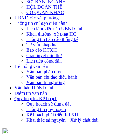
SỞ, BAN, NGÀNH
HỘI, ĐOÀN THỂ
CƠ QUAN KHÁC
UBND các xã, phường
Thông tin chỉ đạo điều hành
Lịch làm việc của UBND tỉnh
Khen thưởng, xử phạt HC
Thông tin báo cáo thống kê
Tư vấn pháp luật
Báo cáo KTXH
Giải quyết đơn thư
Lịch tiếp công dân
Hệ thống văn bản
Văn bản pháp quy
Văn bản chỉ đạo điều hành
Văn bản trung ương
Văn bản HĐND tỉnh
Điểm tin văn bản
Quy hoạch - Kế hoạch
Quy hoạch sử dụng đất
Thông tin quy hoạch
Kế hoạch phát triển KTXH
Khai thác tài nguyên – Xử lý chất thải