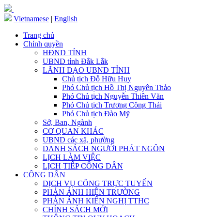
Vietnamese
|
English
Trang chủ
Chính quyền
HĐND TỈNH
UBND tỉnh Đắk Lắk
LÃNH ĐẠO UBND TỈNH
Chủ tịch Đỗ Hữu Huy
Phó Chủ tịch Hồ Thị Nguyên Thảo
Phó Chủ tịch Nguyễn Thiên Văn
Phó Chủ tịch Trương Công Thái
Phó Chủ tịch Đào Mỹ
Sở, Ban, Ngành
CƠ QUAN KHÁC
UBND các xã, phường
DANH SÁCH NGƯỜI PHÁT NGÔN
LỊCH LÀM VIỆC
LỊCH TIẾP CÔNG DÂN
CÔNG DÂN
DỊCH VỤ CÔNG TRỰC TUYẾN
PHẢN ÁNH HIỆN TRƯỜNG
PHẢN ÁNH KIẾN NGHỊ TTHC
CHÍNH SÁCH MỚI