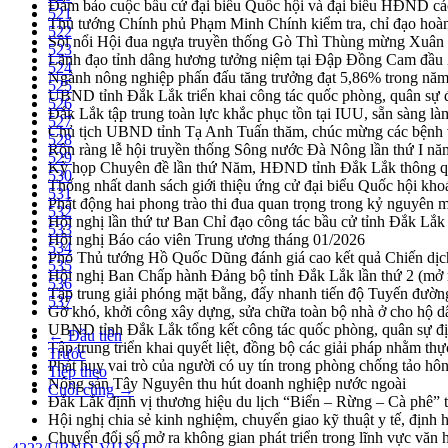
Đảm bảo cuộc bầu cử đại biểu Quốc hội và đại biểu HĐND các 
521
Thủ tướng Chính phủ Phạm Minh Chính kiểm tra, chỉ đạo hoàn 
522
Sôi nổi Hội đua ngựa truyền thống Gò Thì Thùng mừng Xuân
523
Lãnh đạo tỉnh dâng hương tưởng niệm tại Đập Đồng Cam đầ
524
Ngành nông nghiệp phấn đấu tăng trưởng đạt 5,86% trong nă
525
UBND tỉnh Đắk Lắk triển khai công tác quốc phòng, quân sự
526
Đắk Lắk tập trung toàn lực khắc phục tồn tại IUU, sẵn sàng là
527
Chủ tịch UBND tỉnh Tạ Anh Tuấn thăm, chúc mừng các bệnh 
528
Rộn ràng lễ hội truyền thống Sông nước Đà Nông lần thứ I n
529
Kỳ họp Chuyên đề lần thứ Năm, HĐND tỉnh Đắk Lắk thông qu
530
Thống nhất danh sách giới thiệu ứng cử đại biểu Quốc hội k
531
Phát động hai phong trào thi đua quan trọng trong kỷ nguyên 
532
Hội nghị lần thứ tư Ban Chỉ đạo công tác bầu cử tỉnh Đắk Lắk
533
Hội nghị Báo cáo viên Trung ương tháng 01/2026
534
Phó Thủ tướng Hồ Quốc Dũng đánh giá cao kết quả Chiến dịc
535
Hội nghị Ban Chấp hành Đảng bộ tỉnh Đắk Lắk lần thứ 2 (mở 
536
Tập trung giải phóng mặt bằng, đẩy nhanh tiến độ Tuyến đườn
537
Gỡ khó, khởi công xây dựng, sửa chữa toàn bộ nhà ở cho hộ dâ
UBND tỉnh Đắk Lắk tổng kết công tác quốc phòng, quân sự 
← Đầu tiên
Tập trung triển khai quyết liệt, đồng bộ các giải pháp nhằm t
Trước
Phát huy vai trò của người có uy tín trong phòng chống tảo hô
Tiếp theo
Nông sản Tây Nguyên thu hút doanh nghiệp nước ngoài
Cuối cùng →
Đắk Lắk định vị thương hiệu du lịch “Biển – Rừng – Cà phê” t
Hội nghị chia sẻ kinh nghiệm, chuyển giao kỹ thuật y tế, định
Chuyển đổi số mở ra không gian phát triển trong lĩnh vực văn h