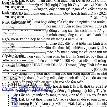
Đắk Lắk sơ kết 4 năm triển khai thực hiện Đề án 06 của Chính
Loại văn bản
Họp báo thông tin về Hội nghị Công bố Quy hoạch và Xúc tiế
Khơi thông điểm nghẽn, đẩy nhanh giải ngân vốn khắc phục thi
Lĩnh vực
HĐND tỉnh thông qua điều chỉnh Quy hoạch tỉnh thời kỳ 202
Hội thảo góp ý hồ sơ điều chỉnh quy hoạch tỉnh Đắk Lắk thời
Nâng cao hiệu quả hoạt động của các doanh nghiệp nhà nước
Ngày ban hành
Hội nghị triển khai kết nối mạng truyền số liệu chuyên dùng 
Lễ phát động chuỗi hoạt động chung tay làm sạch môi trường
Xã Ea Kar bước chuyển mình trong công tác cải cách hành ch
Ngày hiệu lực
UBND tỉnh họp báo định kỳ tháng 4 năm 2026
Hội thảo khoa học “Giải pháp thúc đẩy phát triển nền kinh tế x
Tăng cường giám sát, đôn đốc thực hiện nhiệm vụ quản lý tài 
Tháo gỡ những vướng mắc, đẩy mạnh công tác cải cách thủ tục
Cấp ban hành
Đắk Lắk: Tôn vinh 46 giải pháp tại Hội thi Sáng tạo Kỹ thuật 
Đắk Lắk rà soát, điều chỉnh Đề án 190 về phát triển nuôi trồng
Phó Chủ tịch UBND tỉnh Đắk Lắk Trương Công Thái kiểm tra
Cơ quan ban hành
Định vị cà phê Việt Nam như một “di sản sống” trong dòng ch
Xây dựng nông thôn mới: Nâng cao đời sống người dân từ nhữ
Quyết liệt tháo gỡ vướng mắc, đẩy nhanh tiến độ các dự án t
Hòn Yến phát triển du lịch gắn với bảo tồn biển
Có
26844
kết quả được tìm thấy
Lấy ý kiến điều chỉnh Quy hoạch tỉnh Đắk Lắk thời kỳ 2021-
Các trang trên cổng 518 của 537
Phát động chiến dịch 30 ngày đêm giải phóng mặt bằng Tuyến
Đắk Lắk nỗ lực thúc đẩy tăng trưởng kinh tế từ 10% trở lên tr
493
Đắk Lắk ký kết thỏa thuận hợp tác về chuyển đổi số giai đoạ
494
Thứ trưởng Bộ Y tế làm việc với tỉnh Đắk Lắk về phát triển nhâ
495