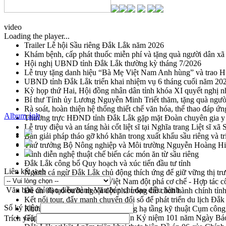
video
Loading the player...
Trailer Lễ hội Sầu riêng Đắk Lắk năm 2026
Khám bệnh, cấp phát thuốc miễn phí và tặng quà người dân xã
Hội nghị UBND tỉnh Đắk Lắk thường kỳ tháng 7/2026
Lễ truy tặng danh hiệu “Bà Mẹ Việt Nam Anh hùng” và trao 
UBND tỉnh Đắk Lắk triển khai nhiệm vụ 6 tháng cuối năm 20
Kỳ họp thứ Hai, Hội đồng nhân dân tỉnh khóa XI quyết nghị n
Bí thư Tỉnh ủy Lương Nguyễn Minh Triết thăm, tặng quà ngườ
Rà soát, hoàn thiện hệ thống thiết chế văn hóa, thể thao đáp ứn
Album ảnh
Thường trực HĐND tỉnh Đắk Lắk gặp mặt Đoàn chuyên gia y 
Lễ truy điệu và an táng hài cốt liệt sĩ tại Nghĩa trang Liệt sĩ x
Bàn giải pháp tháo gỡ khó khăn trong xuất khẩu sầu riêng và 
Thứ trưởng Bộ Nông nghiệp và Môi trường Nguyễn Hoàng Hiệp 
Trình diễn nghệ thuật chế biến các món ăn từ sầu riêng
Đắk Lắk công bố Quy hoạch và xúc tiến đầu tư tỉnh
Liên kết web
Ngành cá ngừ Đắk Lắk chủ động thích ứng để giữ vững thị tr
Diễn đàn Kinh tế tư nhân Việt Nam đột phá cơ chế - Hợp tác c
Văn bản chỉ đạo điều hành
Văn bản chỉ đạo điều hành
Đề án 06 tạo bước ngoặt đột phá trong cải cách hành chính tỉ
Kết nối tour, đẩy mạnh chuyển đổi số để phát triển du lịch Đắ
Số ký hiệu
Khởi động Dự án Đầu tư xây dựng hạ tầng kỹ thuật Cụm công
Gặp mặt các cơ quan báo chí nhân Kỷ niệm 101 năm Ngày Bá
Trích yếu