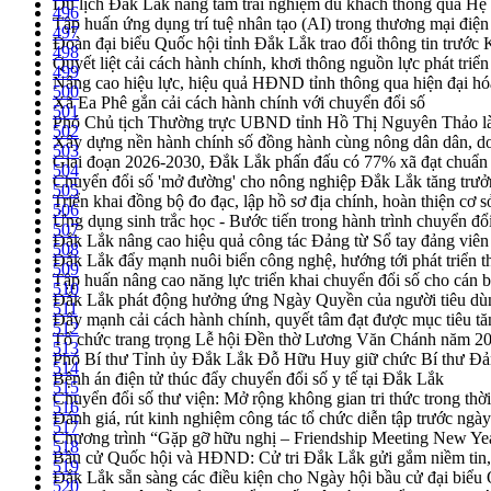
Du lịch Đắk Lắk nâng tầm trải nghiệm du khách thông qua Hệ 
496
Tập huấn ứng dụng trí tuệ nhân tạo (AI) trong thương mại điệ
497
Đoàn đại biểu Quốc hội tỉnh Đắk Lắk trao đổi thông tin trước
498
Quyết liệt cải cách hành chính, khơi thông nguồn lực phát triển
499
Nâng cao hiệu lực, hiệu quả HĐND tỉnh thông qua hiện đại hó
500
Xã Ea Phê gắn cải cách hành chính với chuyển đổi số
501
Phó Chủ tịch Thường trực UBND tỉnh Hồ Thị Nguyên Thảo làm
502
Xây dựng nền hành chính số đồng hành cùng nông dân dân, d
503
Giai đoạn 2026-2030, Đắk Lắk phấn đấu có 77% xã đạt chuẩn
504
Chuyển đổi số 'mở đường' cho nông nghiệp Đắk Lắk tăng trưở
505
Triển khai đồng bộ đo đạc, lập hồ sơ địa chính, hoàn thiện cơ sở
506
Ứng dụng sinh trắc học - Bước tiến trong hành trình chuyển đổ
507
Đắk Lắk nâng cao hiệu quả công tác Đảng từ Sổ tay đảng viên 
508
Đắk Lắk đẩy mạnh nuôi biển công nghệ, hướng tới phát triển 
509
Tập huấn nâng cao năng lực triển khai chuyển đổi số cho cán 
510
Đắk Lắk phát động hưởng ứng Ngày Quyền của người tiêu dù
511
Đẩy mạnh cải cách hành chính, quyết tâm đạt được mục tiêu tă
512
Tổ chức trang trọng Lễ hội Đền thờ Lương Văn Chánh năm 2
513
Phó Bí thư Tỉnh ủy Đắk Lắk Đỗ Hữu Huy giữ chức Bí thư Đả
514
Bệnh án điện tử thúc đẩy chuyển đổi số y tế tại Đắk Lắk
515
Chuyển đổi số thư viện: Mở rộng không gian tri thức trong thời
516
Đánh giá, rút kinh nghiệm công tác tổ chức diễn tập trước ngà
517
Chương trình “Gặp gỡ hữu nghị – Friendship Meeting New Ye
518
Bầu cử Quốc hội và HĐND: Cử tri Đắk Lắk gửi gắm niềm tin, 
519
Đắk Lắk sẵn sàng các điều kiện cho Ngày hội bầu cử đại bi
520