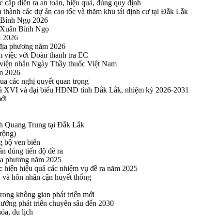
cấp diễn ra an toàn, hiệu quả, đúng quy định
thành các dự án cao tốc và thăm khu tái định cư tại Đắk Lắk
 Bính Ngọ 2026
u Xuân Bính Ngọ
m 2026
 địa phương năm 2026
m việc với Đoàn thanh tra EC
viện nhân Ngày Thầy thuốc Việt Nam
ăm 2026
a các nghị quyết quan trọng
hoá XVI và đại biểu HĐND tỉnh Đắk Lắk, nhiệm kỳ 2026-2031
mới
h Quang Trung tại Đắk Lắk
rộng)
g bộ ven biển
n đúng tiến độ đề ra
địa phương năm 2025
hực hiện hiệu quả các nhiệm vụ đề ra năm 2025
n và hôn nhân cận huyết thống
rong không gian phát triển mới
 hướng phát triển chuyên sâu đến 2030
óa, du lịch