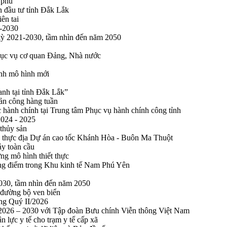
 phủ
n đầu tư tỉnh Đắk Lắk
ên tai
1-2030
 kỳ 2021-2030, tầm nhìn đến năm 2050
phục vụ cơ quan Đảng, Nhà nước
ính mô hình mới
anh tại tỉnh Đắk Lắk”
sản công hàng tuần
 hành chính tại Trung tâm Phục vụ hành chính công tỉnh
2024 - 2025
 thủy sản
 thực địa Dự án cao tốc Khánh Hòa - Buôn Ma Thuột
ảy toàn cầu
ng mô hình thiết thực
rọng điểm trong Khu kinh tế Nam Phú Yên
2030, tầm nhìn đến năm 2050
 đường bộ ven biển
ong Quý II/2026
n 2026 – 2030 với Tập đoàn Bưu chính Viễn thông Việt Nam
n lực y tế cho trạm y tế cấp xã