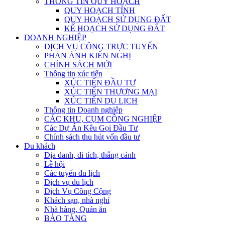
THÔNG TIN QUY HOẠCH
QUY HOẠCH TỈNH
QUY HOẠCH SỬ DỤNG ĐẤT
KẾ HOẠCH SỬ DỤNG ĐẤT
DOANH NGHIỆP
DỊCH VỤ CÔNG TRỰC TUYẾN
PHẢN ÁNH KIẾN NGHỊ
CHÍNH SÁCH MỚI
Thông tin xúc tiến
XÚC TIẾN ĐẦU TƯ
XÚC TIẾN THƯƠNG MẠI
XÚC TIẾN DU LỊCH
Thông tin Doanh nghiệp
CÁC KHU, CỤM CÔNG NGHIỆP
Các Dự Án Kêu Gọi Đầu Tư
Chính sách thu hút vốn đầu tư
Du khách
Địa danh, di tích, thắng cảnh
Lễ hội
Các tuyến du lịch
Dịch vụ du lịch
Dịch Vụ Công Cộng
Khách sạn, nhà nghỉ
Nhà hàng, Quán ăn
BẢO TÀNG