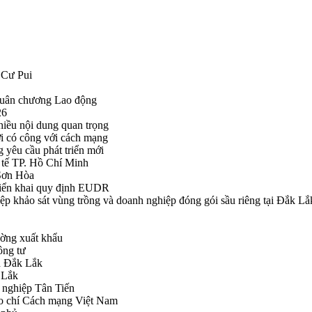
 Cư Pui
Huân chương Lao động
26
hiều nội dung quan trọng
i có công với cách mạng
g yêu cầu phát triển mới
tế TP. Hồ Chí Minh
ã Sơn Hòa
triển khai quy định EUDR
khảo sát vùng trồng và doanh nghiệp đóng gói sầu riêng tại Đắk Lắ
ường xuất khẩu
ông tư
nh Đắk Lắk
k Lắk
 nghiệp Tân Tiến
o chí Cách mạng Việt Nam