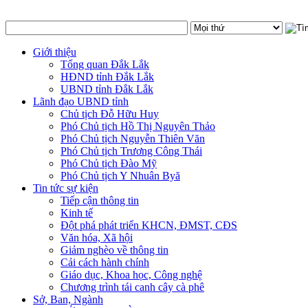
Giới thiệu
Tổng quan Đắk Lắk
HĐND tỉnh Đắk Lắk
UBND tỉnh Đắk Lắk
Lãnh đạo UBND tỉnh
Chủ tịch Đỗ Hữu Huy
Phó Chủ tịch Hồ Thị Nguyên Thảo
Phó Chủ tịch Nguyễn Thiên Văn
Phó Chủ tịch Trương Công Thái
Phó Chủ tịch Đào Mỹ
Phó Chủ tịch Y Nhuân Byă
Tin tức sự kiện
Tiếp cận thông tin
Kinh tế
Đột phá phát triển KHCN, ĐMST, CĐS
Văn hóa, Xã hội
Giảm nghèo về thông tin
Cải cách hành chính
Giáo dục, Khoa học, Công nghệ
Chương trình tái canh cây cà phê
Sở, Ban, Ngành