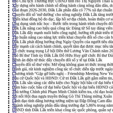
Phó Chủ tịch Thường trực UBND tỉnh Hồ Thị Nguyên Thảo làm
75
Xây dựng nền hành chính số đồng hành cùng nông dân dân, d
76
Giai đoạn 2026-2030, Đắk Lắk phấn đấu có 77% xã đạt chuẩn
77
Chuyển đổi số 'mở đường' cho nông nghiệp Đắk Lắk tăng trưở
78
Triển khai đồng bộ đo đạc, lập hồ sơ địa chính, hoàn thiện cơ sở
79
Ứng dụng sinh trắc học - Bước tiến trong hành trình chuyển đổ
80
Đắk Lắk nâng cao hiệu quả công tác Đảng từ Sổ tay đảng viên 
81
Đắk Lắk đẩy mạnh nuôi biển công nghệ, hướng tới phát triển 
82
Tập huấn nâng cao năng lực triển khai chuyển đổi số cho cán 
83
Đắk Lắk phát động hưởng ứng Ngày Quyền của người tiêu dù
84
Đẩy mạnh cải cách hành chính, quyết tâm đạt được mục tiêu tă
85
Tổ chức trang trọng Lễ hội Đền thờ Lương Văn Chánh năm 2
86
Phó Bí thư Tỉnh ủy Đắk Lắk Đỗ Hữu Huy giữ chức Bí thư Đả
87
Bệnh án điện tử thúc đẩy chuyển đổi số y tế tại Đắk Lắk
88
Chuyển đổi số thư viện: Mở rộng không gian tri thức trong thời
89
Đánh giá, rút kinh nghiệm công tác tổ chức diễn tập trước ngà
90
Chương trình “Gặp gỡ hữu nghị – Friendship Meeting New Ye
91
Bầu cử Quốc hội và HĐND: Cử tri Đắk Lắk gửi gắm niềm tin, 
92
Đắk Lắk sẵn sàng các điều kiện cho Ngày hội bầu cử đại bi
93
Đảm bảo cuộc bầu cử đại biểu Quốc hội và đại biểu HĐND các 
94
Thủ tướng Chính phủ Phạm Minh Chính kiểm tra, chỉ đạo hoàn 
95
Sôi nổi Hội đua ngựa truyền thống Gò Thì Thùng mừng Xuân
96
Lãnh đạo tỉnh dâng hương tưởng niệm tại Đập Đồng Cam đầ
97
Ngành nông nghiệp phấn đấu tăng trưởng đạt 5,86% trong nă
98
UBND tỉnh Đắk Lắk triển khai công tác quốc phòng, quân sự
99