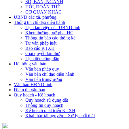
SỞ, BAN, NGÀNH
HỘI, ĐOÀN THỂ
CƠ QUAN KHÁC
UBND các xã, phường
Thông tin chỉ đạo điều hành
Lịch làm việc của UBND tỉnh
Khen thưởng, xử phạt HC
Thông tin báo cáo thống kê
Tư vấn pháp luật
Báo cáo KTXH
Giải quyết đơn thư
Lịch tiếp công dân
Hệ thống văn bản
Văn bản pháp quy
Văn bản chỉ đạo điều hành
Văn bản trung ương
Văn bản HĐND tỉnh
Điểm tin văn bản
Quy hoạch - Kế hoạch
Quy hoạch sử dụng đất
Thông tin quy hoạch
Kế hoạch phát triển KTXH
Khai thác tài nguyên – Xử lý chất thải