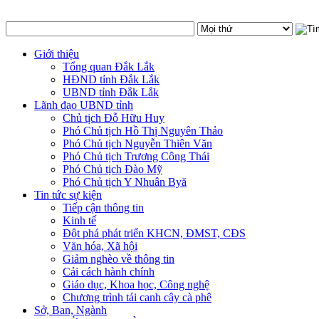
Giới thiệu
Tổng quan Đắk Lắk
HĐND tỉnh Đắk Lắk
UBND tỉnh Đắk Lắk
Lãnh đạo UBND tỉnh
Chủ tịch Đỗ Hữu Huy
Phó Chủ tịch Hồ Thị Nguyên Thảo
Phó Chủ tịch Nguyễn Thiên Văn
Phó Chủ tịch Trương Công Thái
Phó Chủ tịch Đào Mỹ
Phó Chủ tịch Y Nhuân Byă
Tin tức sự kiện
Tiếp cận thông tin
Kinh tế
Đột phá phát triển KHCN, ĐMST, CĐS
Văn hóa, Xã hội
Giảm nghèo về thông tin
Cải cách hành chính
Giáo dục, Khoa học, Công nghệ
Chương trình tái canh cây cà phê
Sở, Ban, Ngành