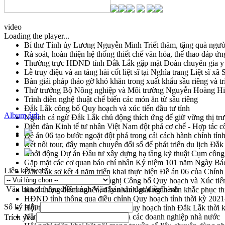
video
Loading the player...
Bí thư Tỉnh ủy Lương Nguyễn Minh Triết thăm, tặng quà ngườ
Rà soát, hoàn thiện hệ thống thiết chế văn hóa, thể thao đáp ứn
Thường trực HĐND tỉnh Đắk Lắk gặp mặt Đoàn chuyên gia y 
Lễ truy điệu và an táng hài cốt liệt sĩ tại Nghĩa trang Liệt sĩ x
Bàn giải pháp tháo gỡ khó khăn trong xuất khẩu sầu riêng và 
Thứ trưởng Bộ Nông nghiệp và Môi trường Nguyễn Hoàng Hiệp 
Trình diễn nghệ thuật chế biến các món ăn từ sầu riêng
Đắk Lắk công bố Quy hoạch và xúc tiến đầu tư tỉnh
Album ảnh
Ngành cá ngừ Đắk Lắk chủ động thích ứng để giữ vững thị tr
Diễn đàn Kinh tế tư nhân Việt Nam đột phá cơ chế - Hợp tác c
Đề án 06 tạo bước ngoặt đột phá trong cải cách hành chính tỉ
Kết nối tour, đẩy mạnh chuyển đổi số để phát triển du lịch Đắ
Khởi động Dự án Đầu tư xây dựng hạ tầng kỹ thuật Cụm công
Gặp mặt các cơ quan báo chí nhân Kỷ niệm 101 năm Ngày Bá
Liên kết web
Đắk Lắk sơ kết 4 năm triển khai thực hiện Đề án 06 của Chính
Họp báo thông tin về Hội nghị Công bố Quy hoạch và Xúc tiế
Văn bản chỉ đạo điều hành
Văn bản chỉ đạo điều hành
Khơi thông điểm nghẽn, đẩy nhanh giải ngân vốn khắc phục thi
HĐND tỉnh thông qua điều chỉnh Quy hoạch tỉnh thời kỳ 202
Số ký hiệu
Hội thảo góp ý hồ sơ điều chỉnh quy hoạch tỉnh Đắk Lắk thời
Nâng cao hiệu quả hoạt động của các doanh nghiệp nhà nước
Trích yếu