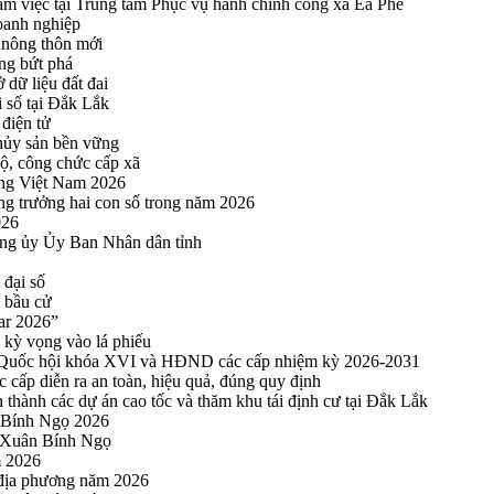
 việc tại Trung tâm Phục vụ hành chính công xã Ea Phê
oanh nghiệp
 nông thôn mới
ng bứt phá
 dữ liệu đất đai
i số tại Đắk Lắk
điện tử
thủy sản bền vững
bộ, công chức cấp xã
ng Việt Nam 2026
ng trưởng hai con số trong năm 2026
026
ng ủy Ủy Ban Nhân dân tỉnh
 đại số
y bầu cử
ar 2026”
kỳ vọng vào lá phiếu
ểu Quốc hội khóa XVI và HĐND các cấp nhiệm kỳ 2026-2031
cấp diễn ra an toàn, hiệu quả, đúng quy định
thành các dự án cao tốc và thăm khu tái định cư tại Đắk Lắk
 Bính Ngọ 2026
u Xuân Bính Ngọ
m 2026
 địa phương năm 2026