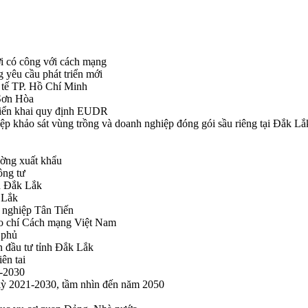
i có công với cách mạng
g yêu cầu phát triển mới
tế TP. Hồ Chí Minh
ã Sơn Hòa
triển khai quy định EUDR
khảo sát vùng trồng và doanh nghiệp đóng gói sầu riêng tại Đắk Lắ
ường xuất khẩu
ông tư
nh Đắk Lắk
k Lắk
 nghiệp Tân Tiến
o chí Cách mạng Việt Nam
 phủ
n đầu tư tỉnh Đắk Lắk
ên tai
1-2030
 kỳ 2021-2030, tầm nhìn đến năm 2050