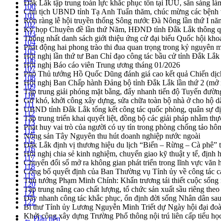
Đắk Lắk tập trung toàn lực khắc phục tồn tại IUU, sẵn sàng là
100
Chủ tịch UBND tỉnh Tạ Anh Tuấn thăm, chúc mừng các bệnh 
101
Rộn ràng lễ hội truyền thống Sông nước Đà Nông lần thứ I n
102
Kỳ họp Chuyên đề lần thứ Năm, HĐND tỉnh Đắk Lắk thông qu
103
Thống nhất danh sách giới thiệu ứng cử đại biểu Quốc hội k
104
Phát động hai phong trào thi đua quan trọng trong kỷ nguyên 
105
Hội nghị lần thứ tư Ban Chỉ đạo công tác bầu cử tỉnh Đắk Lắk
106
Hội nghị Báo cáo viên Trung ương tháng 01/2026
107
Phó Thủ tướng Hồ Quốc Dũng đánh giá cao kết quả Chiến dịc
108
Hội nghị Ban Chấp hành Đảng bộ tỉnh Đắk Lắk lần thứ 2 (mở 
109
Tập trung giải phóng mặt bằng, đẩy nhanh tiến độ Tuyến đườn
110
Gỡ khó, khởi công xây dựng, sửa chữa toàn bộ nhà ở cho hộ dâ
111
UBND tỉnh Đắk Lắk tổng kết công tác quốc phòng, quân sự 
112
Tập trung triển khai quyết liệt, đồng bộ các giải pháp nhằm t
113
Phát huy vai trò của người có uy tín trong phòng chống tảo hô
114
Nông sản Tây Nguyên thu hút doanh nghiệp nước ngoài
115
Đắk Lắk định vị thương hiệu du lịch “Biển – Rừng – Cà phê” t
116
Hội nghị chia sẻ kinh nghiệm, chuyển giao kỹ thuật y tế, định
117
Chuyển đổi số mở ra không gian phát triển trong lĩnh vực văn h
118
Công bố quyết định của Ban Thường vụ Tỉnh ủy về công tác c
119
Thủ tướng Phạm Minh Chính: Khẩn trương tái thiết cuộc sống n
120
Tập trung nâng cao chất lượng, tổ chức sản xuất sầu riêng th
121
Đẩy nhanh công tác khắc phục, ổn định đời sống Nhân dân sau
122
Bí thư Tỉnh ủy Lương Nguyễn Minh Triết dự Ngày hội đại đoà
Khởi công xây dựng Trường Phổ thông nội trú liên cấp tiểu h
← Đầu tiên