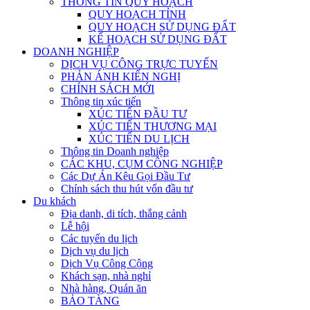
THÔNG TIN QUY HOẠCH
QUY HOẠCH TỈNH
QUY HOẠCH SỬ DỤNG ĐẤT
KẾ HOẠCH SỬ DỤNG ĐẤT
DOANH NGHIỆP
DỊCH VỤ CÔNG TRỰC TUYẾN
PHẢN ÁNH KIẾN NGHỊ
CHÍNH SÁCH MỚI
Thông tin xúc tiến
XÚC TIẾN ĐẦU TƯ
XÚC TIẾN THƯƠNG MẠI
XÚC TIẾN DU LỊCH
Thông tin Doanh nghiệp
CÁC KHU, CỤM CÔNG NGHIỆP
Các Dự Án Kêu Gọi Đầu Tư
Chính sách thu hút vốn đầu tư
Du khách
Địa danh, di tích, thắng cảnh
Lễ hội
Các tuyến du lịch
Dịch vụ du lịch
Dịch Vụ Công Cộng
Khách sạn, nhà nghỉ
Nhà hàng, Quán ăn
BẢO TÀNG