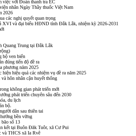
m việc với Đoàn thanh tra EC
viện nhân Ngày Thầy thuốc Việt Nam
ăm 2026
a các nghị quyết quan trọng
hoá XVI và đại biểu HĐND tỉnh Đắk Lắk, nhiệm kỳ 2026-2031
mới
h Quang Trung tại Đắk Lắk
rộng)
g bộ ven biển
n đúng tiến độ đề ra
địa phương năm 2025
hực hiện hiệu quả các nhiệm vụ đề ra năm 2025
n và hôn nhân cận huyết thống
rong không gian phát triển mới
 hướng phát triển chuyên sâu đến 2030
óa, du lịch
án bộ.
gười dân sau thiên tai
eo hướng bền vững
 bão số 13
n kết tại Buôn Đăk Tuôr, xã Cư Pui
ọc và THCS xã Ia Rvê