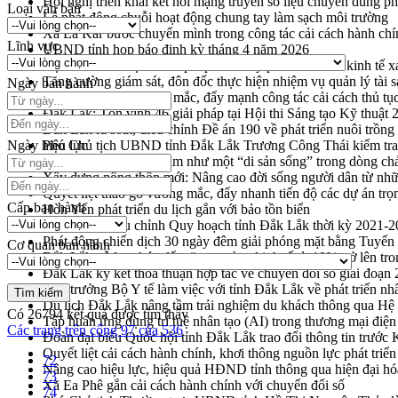
Hội nghị triển khai kết nối mạng truyền số liệu chuyên dùng 
Loại văn bản
Lễ phát động chuỗi hoạt động chung tay làm sạch môi trường
Xã Ea Kar bước chuyển mình trong công tác cải cách hành ch
Lĩnh vực
UBND tỉnh họp báo định kỳ tháng 4 năm 2026
Hội thảo khoa học “Giải pháp thúc đẩy phát triển nền kinh tế x
Tăng cường giám sát, đôn đốc thực hiện nhiệm vụ quản lý tài 
Ngày ban hành
Tháo gỡ những vướng mắc, đẩy mạnh công tác cải cách thủ tục
Đắk Lắk: Tôn vinh 46 giải pháp tại Hội thi Sáng tạo Kỹ thuật 
Đắk Lắk rà soát, điều chỉnh Đề án 190 về phát triển nuôi trồng
Ngày hiệu lực
Phó Chủ tịch UBND tỉnh Đắk Lắk Trương Công Thái kiểm tra
Định vị cà phê Việt Nam như một “di sản sống” trong dòng ch
Xây dựng nông thôn mới: Nâng cao đời sống người dân từ nhữ
Quyết liệt tháo gỡ vướng mắc, đẩy nhanh tiến độ các dự án t
Cấp ban hành
Hòn Yến phát triển du lịch gắn với bảo tồn biển
Lấy ý kiến điều chỉnh Quy hoạch tỉnh Đắk Lắk thời kỳ 2021-
Phát động chiến dịch 30 ngày đêm giải phóng mặt bằng Tuyến
Cơ quan ban hành
Đắk Lắk nỗ lực thúc đẩy tăng trưởng kinh tế từ 10% trở lên tr
Đắk Lắk ký kết thỏa thuận hợp tác về chuyển đổi số giai đoạ
Thứ trưởng Bộ Y tế làm việc với tỉnh Đắk Lắk về phát triển nhâ
Du lịch Đắk Lắk nâng tầm trải nghiệm du khách thông qua Hệ 
Có
26794
kết quả được tìm thấy
Tập huấn ứng dụng trí tuệ nhân tạo (AI) trong thương mại điệ
Các trang trên cổng 97 của 536
Đoàn đại biểu Quốc hội tỉnh Đắk Lắk trao đổi thông tin trước
Quyết liệt cải cách hành chính, khơi thông nguồn lực phát triển
72
Nâng cao hiệu lực, hiệu quả HĐND tỉnh thông qua hiện đại hó
73
Xã Ea Phê gắn cải cách hành chính với chuyển đổi số
74