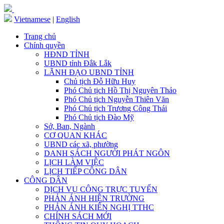
Vietnamese
|
English
Trang chủ
Chính quyền
HĐND TỈNH
UBND tỉnh Đắk Lắk
LÃNH ĐẠO UBND TỈNH
Chủ tịch Đỗ Hữu Huy
Phó Chủ tịch Hồ Thị Nguyên Thảo
Phó Chủ tịch Nguyễn Thiên Văn
Phó Chủ tịch Trương Công Thái
Phó Chủ tịch Đào Mỹ
Sở, Ban, Ngành
CƠ QUAN KHÁC
UBND các xã, phường
DANH SÁCH NGƯỜI PHÁT NGÔN
LỊCH LÀM VIỆC
LỊCH TIẾP CÔNG DÂN
CÔNG DÂN
DỊCH VỤ CÔNG TRỰC TUYẾN
PHẢN ÁNH HIỆN TRƯỜNG
PHẢN ÁNH KIẾN NGHỊ TTHC
CHÍNH SÁCH MỚI