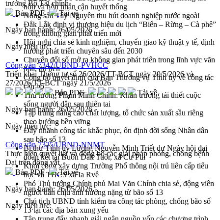
trưởng Bộ Tài chính
hôn và hôn nhân cận huyết thống
Bản PDF
Tải về
Nông sản Tây Nguyên thu hút doanh nghiệp nước ngoài
Đắk Lắk định vị thương hiệu du lịch “Biển – Rừng – Cà phê”
Ngày ban hành:
26/05/2026
trong không gian phát triển mới
Hội nghị chia sẻ kinh nghiệm, chuyển giao kỹ thuật y tế, định
Ngày hiệu lực:
hướng phát triển chuyên sâu đến 2030
Chuyển đổi số mở ra không gian phát triển trong lĩnh vực văn
Công văn 7342/UBND-PVHCC
hóa, du lịch
Triển khai Thông tư số 26/2026/TT-BCT ngày 20/5/2026 và
Công bố quyết định của Ban Thường vụ Tỉnh ủy về công tác
27/2026/TT-BCT ngày 21/5/2026
cán bộ.
Bản PDF
Tải về
Thủ tướng Phạm Minh Chính: Khẩn trương tái thiết cuộc
sống người dân sau thiên tai
Ngày ban hành:
26/05/2026
Tập trung nâng cao chất lượng, tổ chức sản xuất sầu riêng
theo hướng bền vững
Ngày hiệu lực:
Đẩy nhanh công tác khắc phục, ổn định đời sống Nhân dân
sau bão số 13
Công văn 7325/UBND-NNMT
Bí thư Tỉnh ủy Lương Nguyễn Minh Triết dự Ngày hội đại
Thực hiện quyết liệt và đồng bộ các giải pháp phòng, chống bệnh
đoàn kết tại Buôn Đăk Tuôr, xã Cư Pui
Dại trên động vật
Khởi công xây dựng Trường Phổ thông nội trú liên cấp tiểu
Bản PDF
Tải về
học và THCS xã Ia Rvê
Phó Thủ tướng Chính phủ Mai Văn Chính chia sẻ, động viên
Ngày ban hành:
26/05/2026
người dân chịu ảnh hưởng nặng từ bão số 13
Chủ tịch UBND tỉnh kiểm tra công tác phòng, chống bão số
Ngày hiệu lực:
13 tại các địa bàn xung yếu
Tập trung đẩy nhanh giải ngân nguồn vốn các chương trình