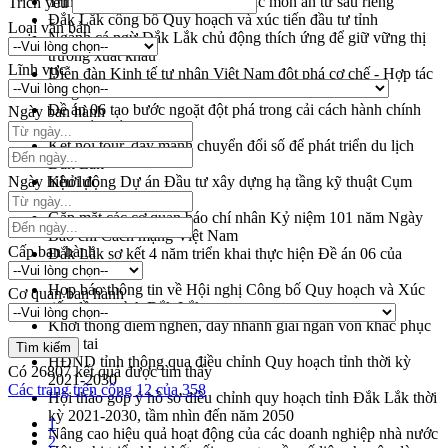
Trình diễn nghệ thuật chế biến các món ăn từ sầu riêng
Trích yếu
Đắk Lắk công bố Quy hoạch và xúc tiến đầu tư tỉnh
Loại văn bản
Ngành cá ngừ Đắk Lắk chủ động thích ứng để giữ vững thị
trường xuất khẩu
Lĩnh vực
Diễn đàn Kinh tế tư nhân Việt Nam đột phá cơ chế - Hợp tác
công tư
Đề án 06 tạo bước ngoặt đột phá trong cải cách hành chính
Ngày ban hành
tỉnh Đắk Lắk
Kết nối tour, đẩy mạnh chuyển đổi số để phát triển du lịch
Đắk Lắk
Ngày hiệu lực
Khởi động Dự án Đầu tư xây dựng hạ tầng kỹ thuật Cụm
công nghiệp Tân Tiến
Gặp mặt các cơ quan báo chí nhân Kỷ niệm 101 năm Ngày
Báo chí Cách mạng Việt Nam
Cấp ban hành
Đắk Lắk sơ kết 4 năm triển khai thực hiện Đề án 06 của
Chính phủ
Họp báo thông tin về Hội nghị Công bố Quy hoạch và Xúc
Cơ quan ban hành
tiến đầu tư tỉnh Đắk Lắk
Khơi thông điểm nghẽn, đẩy nhanh giải ngân vốn khắc phục
thiên tai
HĐND tỉnh thông qua điều chỉnh Quy hoạch tỉnh thời kỳ
Có
26807
kết quả được tìm thấy
2021-2030
Các trang trên cổng 12 của 358
Hội thảo góp ý hồ sơ điều chỉnh quy hoạch tỉnh Đắk Lắk thời
kỳ 2021-2030, tầm nhìn đến năm 2050
1
Nâng cao hiệu quả hoạt động của các doanh nghiệp nhà nước
2