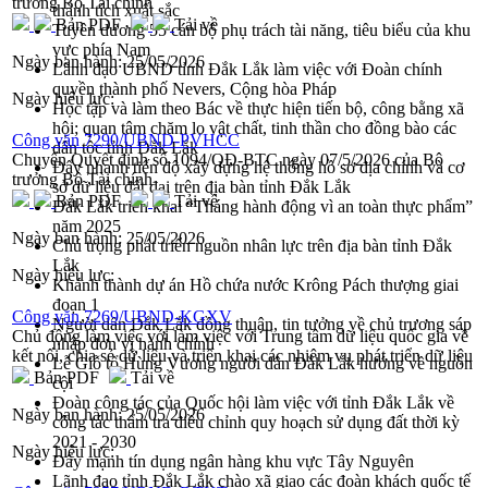
trưởng Bộ Tài chính
thành tích xuất sắc
Bản PDF
Tải về
Tuyên dương 55 cán bộ phụ trách tài năng, tiêu biểu của khu
vực phía Nam
Ngày ban hành:
25/05/2026
Lãnh đạo UBND tỉnh Đắk Lắk làm việc với Đoàn chính
quyền thành phố Nevers, Cộng hòa Pháp
Ngày hiệu lực:
Học tập và làm theo Bác về thực hiện tiến bộ, công bằng xã
hội; quan tâm chăm lo vật chất, tinh thần cho đồng bào các
Công văn 7290/UBND-PVHCC
dân tộc tỉnh Đắk Lắk
Chuyển Quyết định số 1094/QĐ-BTC ngày 07/5/2026 của Bộ
Đẩy nhanh tiến độ xây dựng hệ thống hồ sơ địa chính và cơ
trưởng Bộ Tài chính
sở dữ liệu đất đai trên địa bàn tỉnh Đắk Lắk
Bản PDF
Tải về
Đắk Lắk triển khai “Tháng hành động vì an toàn thực phẩm”
năm 2025
Ngày ban hành:
25/05/2026
Chú trọng phát triển nguồn nhân lực trên địa bàn tỉnh Đắk
Lắk
Ngày hiệu lực:
Khánh thành dự án Hồ chứa nước Krông Pách thượng giai
đoạn 1
Công văn 7269/UBND-KGXV
Người dân Đắk Lắk đồng thuận, tin tưởng về chủ trương sáp
Chủ động làm việc với làm việc với Trung tâm dữ liệu quốc gia về
nhập đơn vị hành chính
kết nối, chia sẻ dữ liệu và triển khai các nhiệm vụ phát triển dữ liệu
Lễ Giỗ tổ Hùng Vương người dân Đắk Lắk hướng về nguồn
Bản PDF
Tải về
cội
Đoàn công tác của Quốc hội làm việc với tỉnh Đắk Lắk về
Ngày ban hành:
25/05/2026
công tác thẩm tra điều chỉnh quy hoạch sử dụng đất thời kỳ
2021 - 2030
Ngày hiệu lực:
Đẩy mạnh tín dụng ngân hàng khu vực Tây Nguyên
Lãnh đạo tỉnh Đắk Lắk chào xã giao các đoàn khách quốc tế