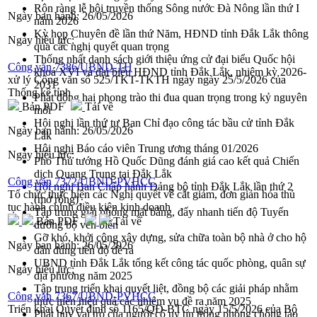
Rộn ràng lễ hội truyền thống Sông nước Đà Nông lần thứ I
Ngày ban hành:
26/05/2026
năm 2026
Kỳ họp Chuyên đề lần thứ Năm, HĐND tỉnh Đắk Lắk thông
Ngày hiệu lực:
qua các nghị quyết quan trọng
Thống nhất danh sách giới thiệu ứng cử đại biểu Quốc hội
Công văn 7386/UBND-TH
khoá XVI và đại biểu HĐND tỉnh Đắk Lắk, nhiệm kỳ 2026-
xử lý Công văn số 525/TKT-TKTH ngày ngày 25/5/2026 của
2031
Thống kê tỉnh
Phát động hai phong trào thi đua quan trọng trong kỷ nguyên
Bản PDF
Tải về
mới
Hội nghị lần thứ tư Ban Chỉ đạo công tác bầu cử tỉnh Đắk
Ngày ban hành:
26/05/2026
Lắk
Hội nghị Báo cáo viên Trung ương tháng 01/2026
Ngày hiệu lực:
Phó Thủ tướng Hồ Quốc Dũng đánh giá cao kết quả Chiến
dịch Quang Trung tại Đắk Lắk
Công văn 7372/UBND-PVHCC
Hội nghị Ban Chấp hành Đảng bộ tỉnh Đắk Lắk lần thứ 2
Tổ chức thực hiện các Nghị quyết về cắt giảm, đơn giản hóa thủ
(mở rộng)
tục hành chính điều kiện kinh doanh
Tập trung giải phóng mặt bằng, đẩy nhanh tiến độ Tuyến
Bản PDF
Tải về
đường bộ ven biển
Gỡ khó, khởi công xây dựng, sửa chữa toàn bộ nhà ở cho hộ
Ngày ban hành:
26/05/2026
dân đúng tiến độ đề ra
UBND tỉnh Đắk Lắk tổng kết công tác quốc phòng, quân sự
Ngày hiệu lực:
địa phương năm 2025
Tập trung triển khai quyết liệt, đồng bộ các giải pháp nhằm
Công văn 7367/UBND-PVHCC
thực hiện hiệu quả các nhiệm vụ đề ra năm 2025
Triển khai Quyết định số 1165/QĐ-BTC ngày 15/5/2026 của Bộ
Phát huy vai trò của người có uy tín trong phòng chống tảo