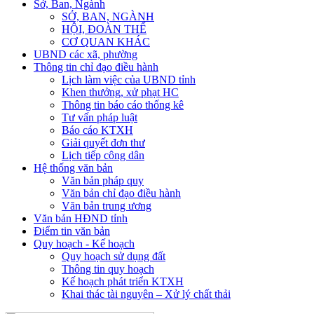
Sở, Ban, Ngành
SỞ, BAN, NGÀNH
HỘI, ĐOÀN THỂ
CƠ QUAN KHÁC
UBND các xã, phường
Thông tin chỉ đạo điều hành
Lịch làm việc của UBND tỉnh
Khen thưởng, xử phạt HC
Thông tin báo cáo thống kê
Tư vấn pháp luật
Báo cáo KTXH
Giải quyết đơn thư
Lịch tiếp công dân
Hệ thống văn bản
Văn bản pháp quy
Văn bản chỉ đạo điều hành
Văn bản trung ương
Văn bản HĐND tỉnh
Điểm tin văn bản
Quy hoạch - Kế hoạch
Quy hoạch sử dụng đất
Thông tin quy hoạch
Kế hoạch phát triển KTXH
Khai thác tài nguyên – Xử lý chất thải