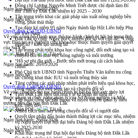
Đồng chí Lương Nguyễn Minh Triết được chỉ định làm Bí
Ngày ban hành:
26/05/2026
thư Tỉnh ủy Đắk Lắk nhiệm kỳ 2025 – 2030
Tập trung triển khai các giải pháp sản xuất nông nghiệp bền
Ngày hiệu lực:
vững, phát thải thấp
Tọa đàm kỷ niệm 95 năm Ngày thành lập Hội Liên hiệp Phụ
Quyết định 1547/QĐ-UBND
nữ Việt Nam
Về việc công bố Danh mục thủ tục hành chính bị bãi bỏ trong lĩnh
Đắk Lắk tổ chức Ngày hội Chuyển đổi số với chủ đề: “Công
vực Đào tạo và Nghiên cứu khoa học thuộc thẩm quyền giải quyết
nghệ số - kiến tạo tương lai”
của Sở Y tế
Tập trung phát triển khoa học công nghệ, đổi mới sáng tạo và
Bản PDF
Tải về
chuyển đổi số lĩnh vực nông nghiệp và môi trường
“Hồ sơ phi địa giới – Bước tiến mới trong cải cách hành
Ngày ban hành:
26/05/2026
chính”
Phó Chủ tịch UBND tỉnh Nguyễn Thiên Văn kiểm tra công
Ngày hiệu lực:
tác chống khai thác IUU và nuôi trồng thủy sản
Tăng cường các giải pháp nhằm phát triển hiệu quả khoa học,
Quyết định 1540/QĐ-UBND
công nghệ, đổi mới sáng tạo và chuyển đổi số
Về việc công bố thủ tục hành chính bị bãi bỏ lĩnh vực thủy lợi
Tỉnh Đắk Lắk hiện đại hóa y tế từ bệnh án điện tử
thuộc phạm vi chức năng quản lý của Sở Nông nghiệp và Môi
Tập huấn công tác đối ngoại và tuyên truyền quản lý biên
trường trên địa bàn tỉnh Đắk Lắk
giới, biển đảo
Bản PDF
Tải về
Nhiều cách làm hay trong chuyển đổi số vì người dân
Quyết tâm phấn đấu hoàn thành thắng lợi các mục tiêu, nhiệm
Ngày ban hành:
26/05/2026
vụ Nghị quyết Đại hội đại biểu Đảng bộ tỉnh Đắk Lắk nhiệm
kỳ 2025-2030
Ngày hiệu lực:
Khai mạc trọng thể Đại hội đại biểu Đảng bộ tỉnh Đắk Lắk