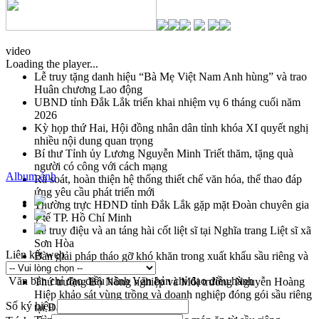
video
Loading the player...
Lễ truy tặng danh hiệu “Bà Mẹ Việt Nam Anh hùng” và trao
Huân chương Lao động
UBND tỉnh Đắk Lắk triển khai nhiệm vụ 6 tháng cuối năm
2026
Kỳ họp thứ Hai, Hội đồng nhân dân tỉnh khóa XI quyết nghị
nhiều nội dung quan trọng
Bí thư Tỉnh ủy Lương Nguyễn Minh Triết thăm, tặng quà
người có công với cách mạng
Album ảnh
Rà soát, hoàn thiện hệ thống thiết chế văn hóa, thể thao đáp
ứng yêu cầu phát triển mới
Thường trực HĐND tỉnh Đắk Lắk gặp mặt Đoàn chuyên gia
y tế TP. Hồ Chí Minh
Lễ truy điệu và an táng hài cốt liệt sĩ tại Nghĩa trang Liệt sĩ xã
Sơn Hòa
Liên kết web
Bàn giải pháp tháo gỡ khó khăn trong xuất khẩu sầu riêng và
triển khai quy định EUDR
Văn bản chỉ đạo điều hành
Văn bản chỉ đạo điều hành
Thứ trưởng Bộ Nông nghiệp và Môi trường Nguyễn Hoàng
Hiệp khảo sát vùng trồng và doanh nghiệp đóng gói sầu riêng
Số ký hiệu
tại Đắk Lắk