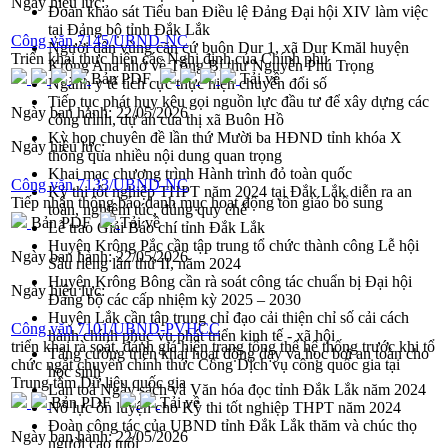
Ngày hiệu lực:
Đoàn khảo sát Tiểu ban Điều lệ Đảng Đại hội XIV làm việc
tại Đảng bộ tỉnh Đắk Lắk
Công văn 7145/UBND-NC
Người dân vùng căn cứ buôn Dur 1, xã Dur Kmăl huyện
Triển khai thực hiện các Nghị định của Chính phủ
Krông Ana nhớ về Tổng Bí thư Nguyễn Phú Trọng
Bản PDF
Tải về
Ngành y tế tích cực thực hiện chuyển đổi số
Tiếp tục phát huy kêu gọi nguồn lực đầu tư để xây dựng các
Ngày ban hành:
22/05/2026
công trình, dự án của thị xã Buôn Hồ
Kỳ họp chuyên đề lần thứ Mười ba HĐND tỉnh khóa X
Ngày hiệu lực:
thông qua nhiều nội dung quan trọng
Khai mạc chương trình Hành trình đỏ toàn quốc
Công văn 7133/UBND-NC
Kỳ thi tốt nghiệp THPT năm 2024 tại Đắk Lắk diễn ra an
Tiếp nhận thông báo danh mục hoạt động tôn giáo bổ sung
toàn, nghiêm túc, đúng quy chế
Bản PDF
Tải về
Lễ trao Giải Báo chí tỉnh Đắk Lắk
Huyện Krông Pắc cần tập trung tổ chức thành công Lễ hội
Ngày ban hành:
22/05/2026
Sầu riêng lần thứ II, năm 2024
Huyện Krông Bông cần rà soát công tác chuẩn bị Đại hội
Ngày hiệu lực:
Đảng bộ các cấp nhiệm kỳ 2025 – 2030
Huyện Lắk cần tập trung chỉ đạo cải thiện chỉ số cải cách
Công văn 7101/UBND-PVHCC
hành chính phục vụ phát triển kinh tế - xã hội
triển khai rà soát, đánh giá hiện trạng tổng thể hệ thống trước khi tổ
Tăng cường triển khai hoạt động dạy và học bơi an toàn cho
chức ngắt chuyển chính thức Cổng Dịch vụ công quốc gia tại
học sinh
Trung tâm Dữ liệu quốc gia
Lan toả Ngày sách và Văn hóa đọc tỉnh Đắk Lắk năm 2024
Bản PDF
Tải về
Nỗ lực ôn luyện cho Kỳ thi tốt nghiệp THPT năm 2024
Đoàn công tác của UBND tỉnh Đắk Lắk thăm và chúc thọ
Ngày ban hành:
22/05/2026
người cao tuổi