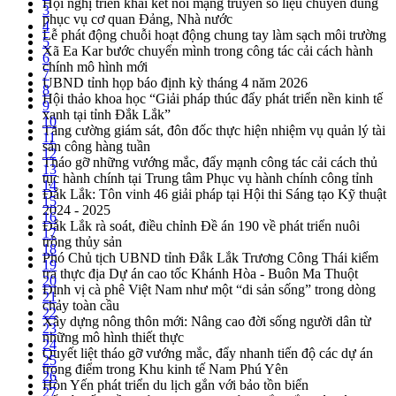
Hội nghị triển khai kết nối mạng truyền số liệu chuyên dùng
3
phục vụ cơ quan Đảng, Nhà nước
4
Lễ phát động chuỗi hoạt động chung tay làm sạch môi trường
5
Xã Ea Kar bước chuyển mình trong công tác cải cách hành
6
chính mô hình mới
7
UBND tỉnh họp báo định kỳ tháng 4 năm 2026
8
Hội thảo khoa học “Giải pháp thúc đẩy phát triển nền kinh tế
9
xanh tại tỉnh Đắk Lắk”
10
Tăng cường giám sát, đôn đốc thực hiện nhiệm vụ quản lý tài
11
sản công hàng tuần
12
Tháo gỡ những vướng mắc, đẩy mạnh công tác cải cách thủ
13
tục hành chính tại Trung tâm Phục vụ hành chính công tỉnh
14
Đắk Lắk: Tôn vinh 46 giải pháp tại Hội thi Sáng tạo Kỹ thuật
15
2024 - 2025
16
Đắk Lắk rà soát, điều chỉnh Đề án 190 về phát triển nuôi
17
trồng thủy sản
18
Phó Chủ tịch UBND tỉnh Đắk Lắk Trương Công Thái kiểm
19
tra thực địa Dự án cao tốc Khánh Hòa - Buôn Ma Thuột
20
Định vị cà phê Việt Nam như một “di sản sống” trong dòng
21
chảy toàn cầu
22
Xây dựng nông thôn mới: Nâng cao đời sống người dân từ
23
những mô hình thiết thực
24
Quyết liệt tháo gỡ vướng mắc, đẩy nhanh tiến độ các dự án
25
trọng điểm trong Khu kinh tế Nam Phú Yên
26
Hòn Yến phát triển du lịch gắn với bảo tồn biển
27