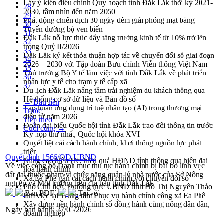
Lấy ý kiến điều chỉnh Quy hoạch tỉnh Đắk Lắk thời kỳ 2021-
28
2030, tầm nhìn đến năm 2050
29
Phát động chiến dịch 30 ngày đêm giải phóng mặt bằng
30
Tuyến đường bộ ven biển
31
Đắk Lắk nỗ lực thúc đẩy tăng trưởng kinh tế từ 10% trở lên
32
trong Quý II/2026
33
Đắk Lắk ký kết thỏa thuận hợp tác về chuyển đổi số giai đoạn
34
2026 – 2030 với Tập đoàn Bưu chính Viễn thông Việt Nam
35
Thứ trưởng Bộ Y tế làm việc với tỉnh Đắk Lắk về phát triển
36
nhân lực y tế cho trạm y tế cấp xã
37
Du lịch Đắk Lắk nâng tầm trải nghiệm du khách thông qua
Hệ thống cơ sở dữ liệu và Bản đồ số
← Đầu tiên
Tập huấn ứng dụng trí tuệ nhân tạo (AI) trong thương mại
Trước
điện tử năm 2026
Tiếp theo
Đoàn đại biểu Quốc hội tỉnh Đắk Lắk trao đổi thông tin trước
Cuối cùng →
Kỳ họp thứ nhất, Quốc hội khóa XVI
Quyết liệt cải cách hành chính, khơi thông nguồn lực phát
triển
Quyết định 1566/QĐ-UBND
Nâng cao hiệu lực, hiệu quả HĐND tỉnh thông qua hiện đại
Về việc công bố Danh mục thủ tục hành chính bị bãi bỏ lĩnh vực
hóa hành chính
đất đai thuộc phạm vi chức năng quản lý nhà nước của Sở Nông
Xã Ea Phê gắn cải cách hành chính với chuyển đổi số
nghiệp và Môi trường trên địa bàn tỉnh Đắk Lắk
Phó Chủ tịch Thường trực UBND tỉnh Hồ Thị Nguyên Thảo
Bản PDF
Tải về
làm việc tại Trung tâm Phục vụ hành chính công xã Ea Phê
Xây dựng nền hành chính số đồng hành cùng nông dân dân,
Ngày ban hành:
27/05/2026
doanh nghiệp