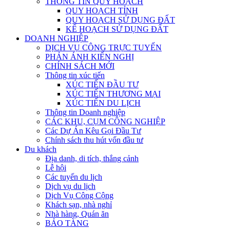
THÔNG TIN QUY HOẠCH
QUY HOẠCH TỈNH
QUY HOẠCH SỬ DỤNG ĐẤT
KẾ HOẠCH SỬ DỤNG ĐẤT
DOANH NGHIỆP
DỊCH VỤ CÔNG TRỰC TUYẾN
PHẢN ÁNH KIẾN NGHỊ
CHÍNH SÁCH MỚI
Thông tin xúc tiến
XÚC TIẾN ĐẦU TƯ
XÚC TIẾN THƯƠNG MẠI
XÚC TIẾN DU LỊCH
Thông tin Doanh nghiệp
CÁC KHU, CỤM CÔNG NGHIỆP
Các Dự Án Kêu Gọi Đầu Tư
Chính sách thu hút vốn đầu tư
Du khách
Địa danh, di tích, thắng cảnh
Lễ hội
Các tuyến du lịch
Dịch vụ du lịch
Dịch Vụ Công Cộng
Khách sạn, nhà nghỉ
Nhà hàng, Quán ăn
BẢO TÀNG