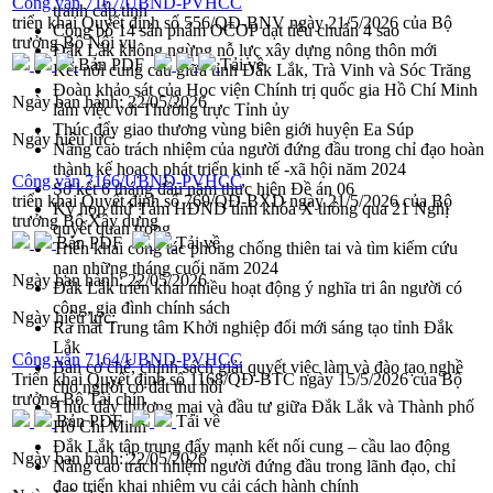
Công văn 7167/UBND-PVHCC
tranh cấp tỉnh
triển khai Quyết định số 556/QĐ-BNV ngày 21/5/2026 của Bộ
Công bố 14 sản phẩm OCOP đạt tiêu chuẩn 4 sao
trưởng Bộ Nội vụ
Đắk Lắk không ngừng nỗ lực xây dựng nông thôn mới
Bản PDF
Tải về
Kết nối cung cầu giữa tỉnh Đắk Lắk, Trà Vinh và Sóc Trăng
Đoàn khảo sát của Học viện Chính trị quốc gia Hồ Chí Minh
Ngày ban hành:
22/05/2026
làm việc với Thường trực Tỉnh ủy
Thúc đẩy giao thương vùng biên giới huyện Ea Súp
Ngày hiệu lực:
Nâng cao trách nhiệm của người đứng đầu trong chỉ đạo hoàn
thành kế hoạch phát triển kinh tế -xã hội năm 2024
Công văn 7166/UBND-PVHCC
Sơ kết 6 tháng đầu năm thực hiện Đề án 06
triển khai Quyết định số 769/QĐ-BXD ngày 21/5/2026 của Bộ
Kỳ họp thứ Tám HĐND tỉnh khóa X thông qua 21 Nghị
trưởng Bộ Xây dựng
quyết quan trọng
Bản PDF
Tải về
Triển khai công tác phòng chống thiên tai và tìm kiếm cứu
nạn những tháng cuối năm 2024
Ngày ban hành:
22/05/2026
Đắk Lắk triển khai nhiều hoạt động ý nghĩa tri ân người có
công, gia đình chính sách
Ngày hiệu lực:
Ra mắt Trung tâm Khởi nghiệp đổi mới sáng tạo tỉnh Đắk
Lắk
Công văn 7164/UBND-PVHCC
Bàn cơ chế, chính sách giải quyết việc làm và đào tạo nghề
Triển khai Quyết định số 1168/QĐ-BTC ngày 15/5/2026 của Bộ
cho người có đất thu hồi
trưởng Bộ Tài chín
Thúc đẩy thương mại và đầu tư giữa Đắk Lắk và Thành phố
Bản PDF
Tải về
Hồ Chí Minh
Đắk Lắk tập trung đẩy mạnh kết nối cung – cầu lao động
Ngày ban hành:
22/05/2026
Nâng cao trách nhiệm người đứng đầu trong lãnh đạo, chỉ
đạo triển khai nhiệm vụ cải cách hành chính