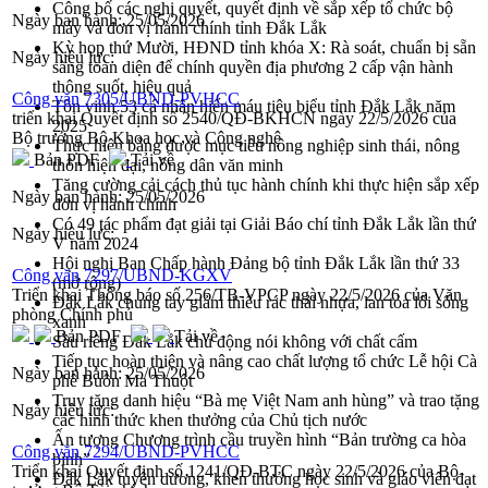
Công bố các nghị quyết, quyết định về sắp xếp tổ chức bộ
Ngày ban hành:
25/05/2026
máy và đơn vị hành chính tỉnh Đắk Lắk
Kỳ họp thứ Mười, HĐND tỉnh khóa X: Rà soát, chuẩn bị sẵn
Ngày hiệu lực:
sàng toàn diện để chính quyền địa phương 2 cấp vận hành
thông suốt, hiệu quả
Công văn 7305/UBND-PVHCC
Tôn vinh 53 cá nhân hiến máu tiêu biểu tỉnh Đắk Lắk năm
triển khai Quyết định số 2540/QĐ-BKHCN ngày 22/5/2026 của
2025
Bộ trưởng Bộ Khoa học và Công nghệ
Thực hiện bằng được mục tiêu nông nghiệp sinh thái, nông
Bản PDF
Tải về
thôn hiện đại, nông dân văn minh
Tăng cường cải cách thủ tục hành chính khi thực hiện sắp xếp
Ngày ban hành:
25/05/2026
đơn vị hành chính
Có 49 tác phẩm đạt giải tại Giải Báo chí tỉnh Đắk Lắk lần thứ
Ngày hiệu lực:
V năm 2024
Hội nghị Ban Chấp hành Đảng bộ tỉnh Đắk Lắk lần thứ 33
Công văn 7297/UBND-KGXV
(mở rộng)
Triển khai Thông báo số 256/TB-VPCP ngày 22/5/2026 của Văn
Đắk Lắk chung tay giảm thiểu rác thải nhựa, lan tỏa lối sống
phòng Chính phủ
xanh
Bản PDF
Tải về
Sầu riêng Đắk Lắk chủ động nói không với chất cấm
Tiếp tục hoàn thiện và nâng cao chất lượng tổ chức Lễ hội Cà
Ngày ban hành:
25/05/2026
phê Buôn Ma Thuột
Truy tặng danh hiệu “Bà mẹ Việt Nam anh hùng” và trao tặng
Ngày hiệu lực:
các hình thức khen thưởng của Chủ tịch nước
Ấn tượng Chương trình cầu truyền hình “Bản trường ca hòa
Công văn 7294/UBND-PVHCC
bình”
Triển khai Quyết định số 1241/QĐ-BTC ngày 22/5/2026 của Bộ
Đắk Lắk tuyên dương, khen thưởng học sinh và giáo viên đạt