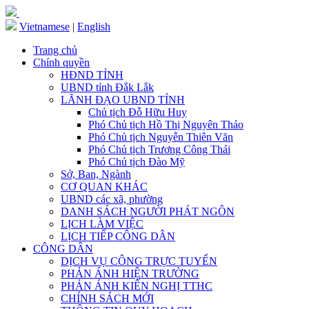
Vietnamese
|
English
Trang chủ
Chính quyền
HĐND TỈNH
UBND tỉnh Đắk Lắk
LÃNH ĐẠO UBND TỈNH
Chủ tịch Đỗ Hữu Huy
Phó Chủ tịch Hồ Thị Nguyên Thảo
Phó Chủ tịch Nguyễn Thiên Văn
Phó Chủ tịch Trương Công Thái
Phó Chủ tịch Đào Mỹ
Sở, Ban, Ngành
CƠ QUAN KHÁC
UBND các xã, phường
DANH SÁCH NGƯỜI PHÁT NGÔN
LỊCH LÀM VIỆC
LỊCH TIẾP CÔNG DÂN
CÔNG DÂN
DỊCH VỤ CÔNG TRỰC TUYẾN
PHẢN ÁNH HIỆN TRƯỜNG
PHẢN ÁNH KIẾN NGHỊ TTHC
CHÍNH SÁCH MỚI