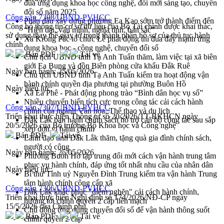
đua ứng dụng khoa học công nghệ, đổi mới sáng tạo, chuyển
đổi số năm 2025
Công văn 7308/UBND-PVHCC
Phấn đấu xây dựng phường Ea Kao sớm trở thành điểm đến
Công bố thông tin cơ sở dữ liệu của Bộ Tài chính được khai thác,
“Hiện đại, văn minh, nghĩa tình, bản sắc”
sử dụng thay thế giấy tờ trong thành phần hồ sơ của thủ tục hành
Xã Krông Pắc tổ chức Lễ phát động thi đua đẩy mạnh ứng
chính
dụng khoa học - công nghệ, chuyển đổi số
Bản PDF
Tải về
Chủ tịch UBND tỉnh Tạ Anh Tuấn thăm, làm việc tại xã biên
giới Ea Bung và đồn Biên phòng cửa khẩu Đắk Ruê
Ngày ban hành:
25/05/2026
Chủ tịch UBND tỉnh Tạ Anh Tuấn kiểm tra hoạt động vận
hành chính quyền địa phương tại phường Buôn Hồ
Ngày hiệu lực:
Xã Ea Phê - Phát động phong trào “Bình dân học vụ số”
Nhiều chuyển biến tích cực trong công tác cải cách hành
Công văn 7307/UBND-PVHCC
chính của ngành Văn hóa, Thể thao và du lịch
Triển khai thực hiện Thông tư số 20/2026/TT-BKHCN ngày
Đắk Lắk ban hành chính sách hỗ trợ cán bộ công tác sau sắp
20/5/2026 của Bộ trưởng Bộ Khoa học và Công nghệ
xếp đơn vị hành chính
Bản PDF
Tải về
Lãnh đạo tỉnh Đắk Lắk thăm, tặng quà gia đình chính sách,
người có công
Ngày ban hành:
25/05/2026
Phường Buôn Hồ tập trung đổi mới cách vận hành trung tâm
phục vụ hành chính, đáp ứng tốt nhất nhu cầu của nhân dân
Ngày hiệu lực:
Bí thư Tỉnh uỷ Nguyễn Đình Trung kiểm tra vận hành Trung
tâm hành chính công cấp xã
Công văn 7306/UBND-PVHCC
Đắk Lắk khắc phục "điểm nghẽn" cải cách hành chính,
Triển khai thực hiện Nghị định số 174/2026/NĐ-CP ngày
hướng tới chính quyền 2 cấp liền mạch
15/5/2026 của Chính phủ
Chủ động ứng dụng chuyển đổi số để vận hành thông suốt
Bản PDF
Tải về
chính quyền 2 cấp