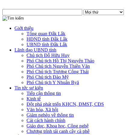
Giới thiệu
Tổng quan Đắk Lắk
HĐND tỉnh Đắk Lắk
UBND tỉnh Đắk Lắk
Lãnh đạo UBND tỉnh
Chủ tịch Đỗ Hữu Huy
Phó Chủ tịch Hồ Thị Nguyên Thảo
Phó Chủ tịch Nguyễn Thiên Văn
Phó Chủ tịch Trương Công Thái
Phó Chủ tịch Đào Mỹ
Phó Chủ tịch Y Nhuân Byă
Tin tức sự kiện
Tiếp cận thông tin
Kinh tế
Đột phá phát triển KHCN, ĐMST, CĐS
Văn hóa, Xã hội
Giảm nghèo về thông tin
Cải cách hành chính
Giáo dục, Khoa học, Công nghệ
Chương trình tái canh cây cà phê