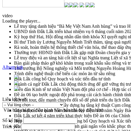
video
Loading the player...
Lễ truy tặng danh hiệu “Bà Mẹ Việt Nam Anh hùng” và trao 
UBND tỉnh Đắk Lắk triển khai nhiệm vụ 6 tháng cuối năm 20
Kỳ họp thứ Hai, Hội đồng nhân dân tỉnh khóa XI quyết nghị n
Bí thư Tỉnh ủy Lương Nguyễn Minh Triết thăm, tặng quà ngườ
Rà soát, hoàn thiện hệ thống thiết chế văn hóa, thể thao đáp ứn
Thường trực HĐND tỉnh Đắk Lắk gặp mặt Đoàn chuyên gia y 
Lễ truy điệu và an táng hài cốt liệt sĩ tại Nghĩa trang Liệt sĩ x
Bàn giải pháp tháo gỡ khó khăn trong xuất khẩu sầu riêng và 
Album ảnh
Thứ trưởng Bộ Nông nghiệp và Môi trường Nguyễn Hoàng Hiệp 
Trình diễn nghệ thuật chế biến các món ăn từ sầu riêng
Đắk Lắk công bố Quy hoạch và xúc tiến đầu tư tỉnh
Ngành cá ngừ Đắk Lắk chủ động thích ứng để giữ vững thị tr
Diễn đàn Kinh tế tư nhân Việt Nam đột phá cơ chế - Hợp tác c
Đề án 06 tạo bước ngoặt đột phá trong cải cách hành chính tỉ
Liên kết web
Kết nối tour, đẩy mạnh chuyển đổi số để phát triển du lịch Đắ
Khởi động Dự án Đầu tư xây dựng hạ tầng kỹ thuật Cụm công
Văn bản chỉ đạo điều hành
Văn bản chỉ đạo điều hành
Gặp mặt các cơ quan báo chí nhân Kỷ niệm 101 năm Ngày Bá
Đắk Lắk sơ kết 4 năm triển khai thực hiện Đề án 06 của Chính
Số ký hiệu
Họp báo thông tin về Hội nghị Công bố Quy hoạch và Xúc tiế
Khơi thông điểm nghẽn, đẩy nhanh giải ngân vốn khắc phục thi
Trích yếu