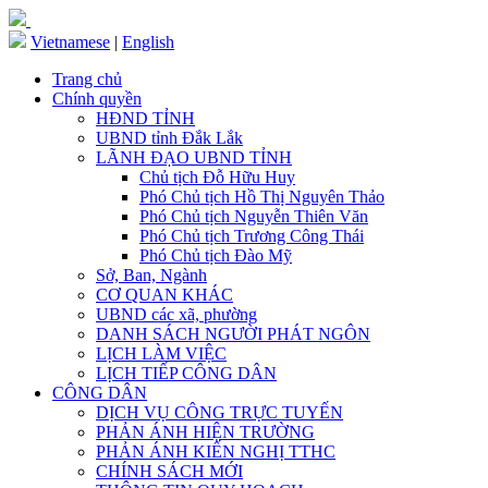
Vietnamese
|
English
Trang chủ
Chính quyền
HĐND TỈNH
UBND tỉnh Đắk Lắk
LÃNH ĐẠO UBND TỈNH
Chủ tịch Đỗ Hữu Huy
Phó Chủ tịch Hồ Thị Nguyên Thảo
Phó Chủ tịch Nguyễn Thiên Văn
Phó Chủ tịch Trương Công Thái
Phó Chủ tịch Đào Mỹ
Sở, Ban, Ngành
CƠ QUAN KHÁC
UBND các xã, phường
DANH SÁCH NGƯỜI PHÁT NGÔN
LỊCH LÀM VIỆC
LỊCH TIẾP CÔNG DÂN
CÔNG DÂN
DỊCH VỤ CÔNG TRỰC TUYẾN
PHẢN ÁNH HIỆN TRƯỜNG
PHẢN ÁNH KIẾN NGHỊ TTHC
CHÍNH SÁCH MỚI