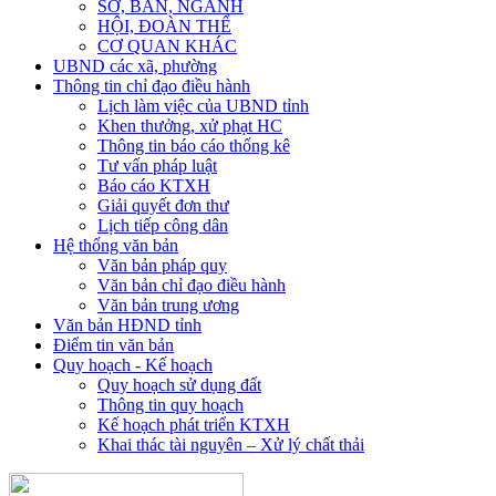
SỞ, BAN, NGÀNH
HỘI, ĐOÀN THỂ
CƠ QUAN KHÁC
UBND các xã, phường
Thông tin chỉ đạo điều hành
Lịch làm việc của UBND tỉnh
Khen thưởng, xử phạt HC
Thông tin báo cáo thống kê
Tư vấn pháp luật
Báo cáo KTXH
Giải quyết đơn thư
Lịch tiếp công dân
Hệ thống văn bản
Văn bản pháp quy
Văn bản chỉ đạo điều hành
Văn bản trung ương
Văn bản HĐND tỉnh
Điểm tin văn bản
Quy hoạch - Kế hoạch
Quy hoạch sử dụng đất
Thông tin quy hoạch
Kế hoạch phát triển KTXH
Khai thác tài nguyên – Xử lý chất thải