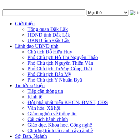
Giới thiệu
Tổng quan Đắk Lắk
HĐND tỉnh Đắk Lắk
UBND tỉnh Đắk Lắk
Lãnh đạo UBND tỉnh
Chủ tịch Đỗ Hữu Huy
Phó Chủ tịch Hồ Thị Nguyên Thảo
Phó Chủ tịch Nguyễn Thiên Văn
Phó Chủ tịch Trương Công Thái
Phó Chủ tịch Đào Mỹ
Phó Chủ tịch Y Nhuân Byă
Tin tức sự kiện
Tiếp cận thông tin
Kinh tế
Đột phá phát triển KHCN, ĐMST, CĐS
Văn hóa, Xã hội
Giảm nghèo về thông tin
Cải cách hành chính
Giáo dục, Khoa học, Công nghệ
Chương trình tái canh cây cà phê
Sở, Ban, Ngành