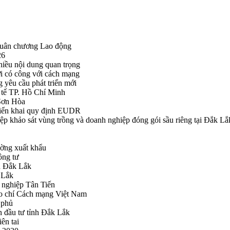
Huân chương Lao động
26
hiều nội dung quan trọng
i có công với cách mạng
g yêu cầu phát triển mới
tế TP. Hồ Chí Minh
ã Sơn Hòa
triển khai quy định EUDR
khảo sát vùng trồng và doanh nghiệp đóng gói sầu riêng tại Đắk Lắ
ường xuất khẩu
ông tư
nh Đắk Lắk
k Lắk
 nghiệp Tân Tiến
o chí Cách mạng Việt Nam
 phủ
n đầu tư tỉnh Đắk Lắk
ên tai