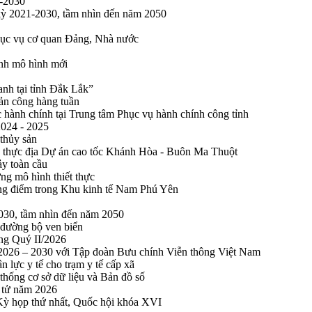
1-2030
 kỳ 2021-2030, tầm nhìn đến năm 2050
phục vụ cơ quan Đảng, Nhà nước
ính mô hình mới
anh tại tỉnh Đắk Lắk”
sản công hàng tuần
 hành chính tại Trung tâm Phục vụ hành chính công tỉnh
2024 - 2025
 thủy sản
 thực địa Dự án cao tốc Khánh Hòa - Buôn Ma Thuột
ảy toàn cầu
ng mô hình thiết thực
rọng điểm trong Khu kinh tế Nam Phú Yên
2030, tầm nhìn đến năm 2050
 đường bộ ven biển
ong Quý II/2026
n 2026 – 2030 với Tập đoàn Bưu chính Viễn thông Việt Nam
n lực y tế cho trạm y tế cấp xã
thống cơ sở dữ liệu và Bản đồ số
n tử năm 2026
 Kỳ họp thứ nhất, Quốc hội khóa XVI