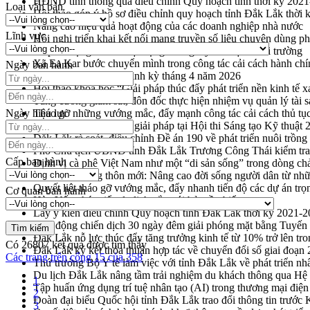
HĐND tỉnh thông qua điều chỉnh Quy hoạch tỉnh thời kỳ 202
Loại văn bản
Hội thảo góp ý hồ sơ điều chỉnh quy hoạch tỉnh Đắk Lắk thời
Nâng cao hiệu quả hoạt động của các doanh nghiệp nhà nước
Lĩnh vực
Hội nghị triển khai kết nối mạng truyền số liệu chuyên dùng 
Lễ phát động chuỗi hoạt động chung tay làm sạch môi trường
Xã Ea Kar bước chuyển mình trong công tác cải cách hành ch
Ngày ban hành
UBND tỉnh họp báo định kỳ tháng 4 năm 2026
Hội thảo khoa học “Giải pháp thúc đẩy phát triển nền kinh tế x
Tăng cường giám sát, đôn đốc thực hiện nhiệm vụ quản lý tài 
Ngày hiệu lực
Tháo gỡ những vướng mắc, đẩy mạnh công tác cải cách thủ tục
Đắk Lắk: Tôn vinh 46 giải pháp tại Hội thi Sáng tạo Kỹ thuật 
Đắk Lắk rà soát, điều chỉnh Đề án 190 về phát triển nuôi trồng
Phó Chủ tịch UBND tỉnh Đắk Lắk Trương Công Thái kiểm tra
Cấp ban hành
Định vị cà phê Việt Nam như một “di sản sống” trong dòng ch
Xây dựng nông thôn mới: Nâng cao đời sống người dân từ nhữ
Quyết liệt tháo gỡ vướng mắc, đẩy nhanh tiến độ các dự án t
Cơ quan ban hành
Hòn Yến phát triển du lịch gắn với bảo tồn biển
Lấy ý kiến điều chỉnh Quy hoạch tỉnh Đắk Lắk thời kỳ 2021-
Phát động chiến dịch 30 ngày đêm giải phóng mặt bằng Tuyến
Đắk Lắk nỗ lực thúc đẩy tăng trưởng kinh tế từ 10% trở lên tr
Có
26807
kết quả được tìm thấy
Đắk Lắk ký kết thỏa thuận hợp tác về chuyển đổi số giai đoạ
Các trang trên cổng 15 của 358
Thứ trưởng Bộ Y tế làm việc với tỉnh Đắk Lắk về phát triển nhâ
Du lịch Đắk Lắk nâng tầm trải nghiệm du khách thông qua Hệ 
1
Tập huấn ứng dụng trí tuệ nhân tạo (AI) trong thương mại điệ
2
Đoàn đại biểu Quốc hội tỉnh Đắk Lắk trao đổi thông tin trước
3