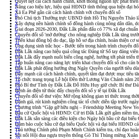
Quyết liệt cải cách hành chính, khơi thông nguồn lực phát triển
4
Nâng cao hiệu lực, hiệu quả HĐND tỉnh thông qua hiện đại hó
5
Xã Ea Phê gắn cải cách hành chính với chuyển đổi số
6
Phó Chủ tịch Thường trực UBND tỉnh Hồ Thị Nguyên Thảo làm
7
Xây dựng nền hành chính số đồng hành cùng nông dân dân, d
8
Giai đoạn 2026-2030, Đắk Lắk phấn đấu có 77% xã đạt chuẩn
9
Chuyển đổi số 'mở đường' cho nông nghiệp Đắk Lắk tăng trưở
10
Triển khai đồng bộ đo đạc, lập hồ sơ địa chính, hoàn thiện cơ sở
11
Ứng dụng sinh trắc học - Bước tiến trong hành trình chuyển đổ
12
Đắk Lắk nâng cao hiệu quả công tác Đảng từ Sổ tay đảng viên 
13
Đắk Lắk đẩy mạnh nuôi biển công nghệ, hướng tới phát triển 
14
Tập huấn nâng cao năng lực triển khai chuyển đổi số cho cán 
15
Đắk Lắk phát động hưởng ứng Ngày Quyền của người tiêu dù
16
Đẩy mạnh cải cách hành chính, quyết tâm đạt được mục tiêu tă
17
Tổ chức trang trọng Lễ hội Đền thờ Lương Văn Chánh năm 2
18
Phó Bí thư Tỉnh ủy Đắk Lắk Đỗ Hữu Huy giữ chức Bí thư Đả
19
Bệnh án điện tử thúc đẩy chuyển đổi số y tế tại Đắk Lắk
20
Chuyển đổi số thư viện: Mở rộng không gian tri thức trong thời
21
Đánh giá, rút kinh nghiệm công tác tổ chức diễn tập trước ngà
22
Chương trình “Gặp gỡ hữu nghị – Friendship Meeting New Ye
23
Bầu cử Quốc hội và HĐND: Cử tri Đắk Lắk gửi gắm niềm tin, 
24
Đắk Lắk sẵn sàng các điều kiện cho Ngày hội bầu cử đại bi
25
Đảm bảo cuộc bầu cử đại biểu Quốc hội và đại biểu HĐND các 
26
Thủ tướng Chính phủ Phạm Minh Chính kiểm tra, chỉ đạo hoàn 
27
Sôi nổi Hội đua ngựa truyền thống Gò Thì Thùng mừng Xuân
28