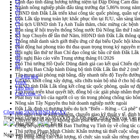
Lãnh đạo tỉnh dâng hương tưởng niệm tại Đập Đồng Cam đầ
29
Ngành nông nghiệp phấn đấu tăng trưởng đạt 5,86% trong nă
30
UBND tỉnh Đắk Lắk triển khai công tác quốc phòng, quân sự
31
Đắk Lắk tập trung toàn lực khắc phục tồn tại IUU, sẵn sàng là
32
Chủ tịch UBND tỉnh Tạ Anh Tuấn thăm, chúc mừng các bệnh 
33
Rộn ràng lễ hội truyền thống Sông nước Đà Nông lần thứ I n
34
Kỳ họp Chuyên đề lần thứ Năm, HĐND tỉnh Đắk Lắk thông qu
35
Thống nhất danh sách giới thiệu ứng cử đại biểu Quốc hội k
36
Phát động hai phong trào thi đua quan trọng trong kỷ nguyên 
37
Hội nghị lần thứ tư Ban Chỉ đạo công tác bầu cử tỉnh Đắk Lắk
38
Hội nghị Báo cáo viên Trung ương tháng 01/2026
39
Phó Thủ tướng Hồ Quốc Dũng đánh giá cao kết quả Chiến dịc
40
Hội nghị Ban Chấp hành Đảng bộ tỉnh Đắk Lắk lần thứ 2 (mở 
Tập trung giải phóng mặt bằng, đẩy nhanh tiến độ Tuyến đườn
← Đầu tiên
Gỡ khó, khởi công xây dựng, sửa chữa toàn bộ nhà ở cho hộ dâ
Trước
UBND tỉnh Đắk Lắk tổng kết công tác quốc phòng, quân sự 
Tiếp theo
Tập trung triển khai quyết liệt, đồng bộ các giải pháp nhằm t
Cuối cùng →
Phát huy vai trò của người có uy tín trong phòng chống tảo hô
Nông sản Tây Nguyên thu hút doanh nghiệp nước ngoài
Đắk Lắk định vị thương hiệu du lịch “Biển – Rừng – Cà phê” t
Công văn 5970/UBND-KGXV
Hội nghị chia sẻ kinh nghiệm, chuyển giao kỹ thuật y tế, định
Triển khai Công văn số 3825/VPCP-CĐS ngày 29/4/2026 của Văn 
Chuyển đổi số mở ra không gian phát triển trong lĩnh vực văn h
Bản PDF
Tải về
Công bố quyết định của Ban Thường vụ Tỉnh ủy về công tác c
Thủ tướng Phạm Minh Chính: Khẩn trương tái thiết cuộc sống n
Ngày ban hành:
04/05/2026
Tập trung nâng cao chất lượng, tổ chức sản xuất sầu riêng th