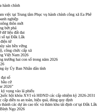
a hành chính
 việc tại Trung tâm Phục vụ hành chính công xã Ea Phê
oanh nghiệp
 nông thôn mới
ng bứt phá
 dữ liệu đất đai
i số tại Đắk Lắk
điện tử
thủy sản bền vững
bộ, công chức cấp xã
ng Việt Nam 2026
ng trưởng hai con số trong năm 2026
026
ng ủy Ủy Ban Nhân dân tỉnh
 đại số
y bầu cử
ar 2026”
kỳ vọng vào lá phiếu
ểu Quốc hội khóa XVI và HĐND các cấp nhiệm kỳ 2026-2031
cấp diễn ra an toàn, hiệu quả, đúng quy định
thành các dự án cao tốc và thăm khu tái định cư tại Đắk Lắk
 Bính Ngọ 2026