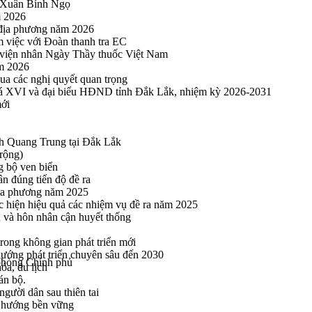
u Xuân Bính Ngọ
m 2026
 địa phương năm 2026
m việc với Đoàn thanh tra EC
viện nhân Ngày Thầy thuốc Việt Nam
ăm 2026
a các nghị quyết quan trọng
hoá XVI và đại biểu HĐND tỉnh Đắk Lắk, nhiệm kỳ 2026-2031
mới
h Quang Trung tại Đắk Lắk
rộng)
g bộ ven biển
n đúng tiến độ đề ra
địa phương năm 2025
hực hiện hiệu quả các nhiệm vụ đề ra năm 2025
n và hôn nhân cận huyết thống
rong không gian phát triển mới
 hướng phát triển chuyên sâu đến 2030
phòng Chính phủ
óa, du lịch
án bộ.
gười dân sau thiên tai
eo hướng bền vững