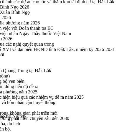
thành các dự án cao tốc và thăm khu tái định cư tại Đắk Lắk
 Bính Ngọ 2026
u Xuân Bính Ngọ
m 2026
 địa phương năm 2026
m việc với Đoàn thanh tra EC
viện nhân Ngày Thầy thuốc Việt Nam
ăm 2026
a các nghị quyết quan trọng
hoá XVI và đại biểu HĐND tỉnh Đắk Lắk, nhiệm kỳ 2026-2031
mới
h Quang Trung tại Đắk Lắk
rộng)
g bộ ven biển
n đúng tiến độ đề ra
địa phương năm 2025
hực hiện hiệu quả các nhiệm vụ đề ra năm 2025
n và hôn nhân cận huyết thống
rong không gian phát triển mới
ởng Bộ Nội vụ
 hướng phát triển chuyên sâu đến 2030
óa, du lịch
án bộ.