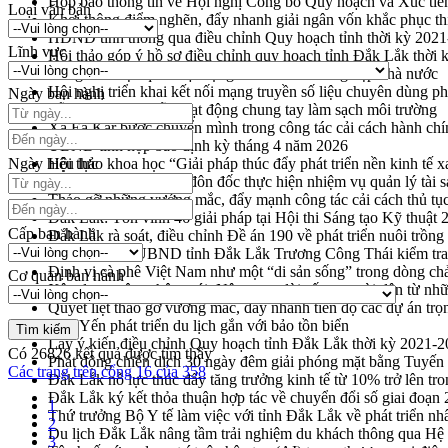
Họp báo thông tin về Hội nghị Công bố Quy hoạch và Xúc tiế
Loại văn bản
Khơi thông điểm nghẽn, đẩy nhanh giải ngân vốn khắc phục thi
HĐND tỉnh thông qua điều chỉnh Quy hoạch tỉnh thời kỳ 202
Lĩnh vực
Hội thảo góp ý hồ sơ điều chỉnh quy hoạch tỉnh Đắk Lắk thời
Nâng cao hiệu quả hoạt động của các doanh nghiệp nhà nước
Hội nghị triển khai kết nối mạng truyền số liệu chuyên dùng 
Ngày ban hành
Lễ phát động chuỗi hoạt động chung tay làm sạch môi trường
Xã Ea Kar bước chuyển mình trong công tác cải cách hành ch
UBND tỉnh họp báo định kỳ tháng 4 năm 2026
Ngày hiệu lực
Hội thảo khoa học “Giải pháp thúc đẩy phát triển nền kinh tế x
Tăng cường giám sát, đôn đốc thực hiện nhiệm vụ quản lý tài 
Tháo gỡ những vướng mắc, đẩy mạnh công tác cải cách thủ tục
Đắk Lắk: Tôn vinh 46 giải pháp tại Hội thi Sáng tạo Kỹ thuật 
Cấp ban hành
Đắk Lắk rà soát, điều chỉnh Đề án 190 về phát triển nuôi trồng
Phó Chủ tịch UBND tỉnh Đắk Lắk Trương Công Thái kiểm tra
Định vị cà phê Việt Nam như một “di sản sống” trong dòng ch
Cơ quan ban hành
Xây dựng nông thôn mới: Nâng cao đời sống người dân từ nhữ
Quyết liệt tháo gỡ vướng mắc, đẩy nhanh tiến độ các dự án t
Hòn Yến phát triển du lịch gắn với bảo tồn biển
Lấy ý kiến điều chỉnh Quy hoạch tỉnh Đắk Lắk thời kỳ 2021-
Có
26826
kết quả được tìm thấy
Phát động chiến dịch 30 ngày đêm giải phóng mặt bằng Tuyến
Các trang trên cổng 16 của 358
Đắk Lắk nỗ lực thúc đẩy tăng trưởng kinh tế từ 10% trở lên tr
Đắk Lắk ký kết thỏa thuận hợp tác về chuyển đổi số giai đoạ
1
Thứ trưởng Bộ Y tế làm việc với tỉnh Đắk Lắk về phát triển nhâ
2
Du lịch Đắk Lắk nâng tầm trải nghiệm du khách thông qua Hệ 
3