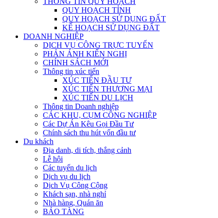
THÔNG TIN QUY HOẠCH
QUY HOẠCH TỈNH
QUY HOẠCH SỬ DỤNG ĐẤT
KẾ HOẠCH SỬ DỤNG ĐẤT
DOANH NGHIỆP
DỊCH VỤ CÔNG TRỰC TUYẾN
PHẢN ÁNH KIẾN NGHỊ
CHÍNH SÁCH MỚI
Thông tin xúc tiến
XÚC TIẾN ĐẦU TƯ
XÚC TIẾN THƯƠNG MẠI
XÚC TIẾN DU LỊCH
Thông tin Doanh nghiệp
CÁC KHU, CỤM CÔNG NGHIỆP
Các Dự Án Kêu Gọi Đầu Tư
Chính sách thu hút vốn đầu tư
Du khách
Địa danh, di tích, thắng cảnh
Lễ hội
Các tuyến du lịch
Dịch vụ du lịch
Dịch Vụ Công Cộng
Khách sạn, nhà nghỉ
Nhà hàng, Quán ăn
BẢO TÀNG