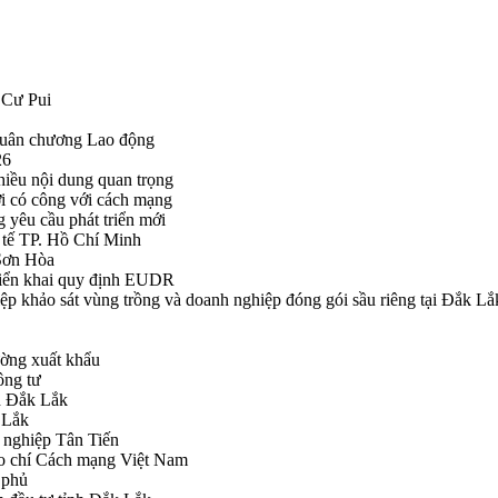
 Cư Pui
Huân chương Lao động
26
hiều nội dung quan trọng
i có công với cách mạng
g yêu cầu phát triển mới
tế TP. Hồ Chí Minh
ã Sơn Hòa
triển khai quy định EUDR
khảo sát vùng trồng và doanh nghiệp đóng gói sầu riêng tại Đắk Lắ
ường xuất khẩu
ông tư
nh Đắk Lắk
k Lắk
 nghiệp Tân Tiến
o chí Cách mạng Việt Nam
 phủ