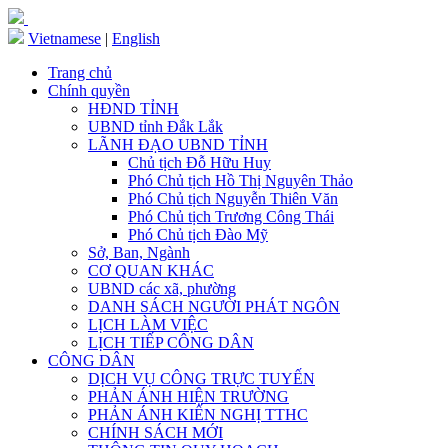
Vietnamese
|
English
Trang chủ
Chính quyền
HĐND TỈNH
UBND tỉnh Đắk Lắk
LÃNH ĐẠO UBND TỈNH
Chủ tịch Đỗ Hữu Huy
Phó Chủ tịch Hồ Thị Nguyên Thảo
Phó Chủ tịch Nguyễn Thiên Văn
Phó Chủ tịch Trương Công Thái
Phó Chủ tịch Đào Mỹ
Sở, Ban, Ngành
CƠ QUAN KHÁC
UBND các xã, phường
DANH SÁCH NGƯỜI PHÁT NGÔN
LỊCH LÀM VIỆC
LỊCH TIẾP CÔNG DÂN
CÔNG DÂN
DỊCH VỤ CÔNG TRỰC TUYẾN
PHẢN ÁNH HIỆN TRƯỜNG
PHẢN ÁNH KIẾN NGHỊ TTHC
CHÍNH SÁCH MỚI