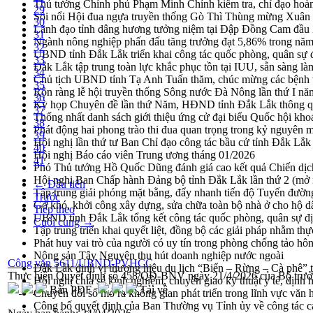
Thủ tướng Chính phủ Phạm Minh Chính kiểm tra, chỉ đạo hoàn 
29
Sôi nổi Hội đua ngựa truyền thống Gò Thì Thùng mừng Xuân
30
Lãnh đạo tỉnh dâng hương tưởng niệm tại Đập Đồng Cam đầ
31
Ngành nông nghiệp phấn đấu tăng trưởng đạt 5,86% trong nă
32
UBND tỉnh Đắk Lắk triển khai công tác quốc phòng, quân sự
33
Đắk Lắk tập trung toàn lực khắc phục tồn tại IUU, sẵn sàng là
34
Chủ tịch UBND tỉnh Tạ Anh Tuấn thăm, chúc mừng các bệnh 
35
Rộn ràng lễ hội truyền thống Sông nước Đà Nông lần thứ I n
36
Kỳ họp Chuyên đề lần thứ Năm, HĐND tỉnh Đắk Lắk thông qu
37
Thống nhất danh sách giới thiệu ứng cử đại biểu Quốc hội k
38
Phát động hai phong trào thi đua quan trọng trong kỷ nguyên 
39
Hội nghị lần thứ tư Ban Chỉ đạo công tác bầu cử tỉnh Đắk Lắk
40
Hội nghị Báo cáo viên Trung ương tháng 01/2026
41
Phó Thủ tướng Hồ Quốc Dũng đánh giá cao kết quả Chiến dịc
Hội nghị Ban Chấp hành Đảng bộ tỉnh Đắk Lắk lần thứ 2 (mở 
← Đầu tiên
Tập trung giải phóng mặt bằng, đẩy nhanh tiến độ Tuyến đườn
Trước
Gỡ khó, khởi công xây dựng, sửa chữa toàn bộ nhà ở cho hộ dâ
Tiếp theo
UBND tỉnh Đắk Lắk tổng kết công tác quốc phòng, quân sự 
Cuối cùng →
Tập trung triển khai quyết liệt, đồng bộ các giải pháp nhằm t
Phát huy vai trò của người có uy tín trong phòng chống tảo hô
Nông sản Tây Nguyên thu hút doanh nghiệp nước ngoài
Công văn 5611/UBND-PVHCC
Đắk Lắk định vị thương hiệu du lịch “Biển – Rừng – Cà phê” t
Thực hiện Quyết định số 458/QĐ-BNV ngày 21/4/2026 của Bộ trư
Hội nghị chia sẻ kinh nghiệm, chuyển giao kỹ thuật y tế, định
Bản PDF
Tải về
Chuyển đổi số mở ra không gian phát triển trong lĩnh vực văn h
Công bố quyết định của Ban Thường vụ Tỉnh ủy về công tác c