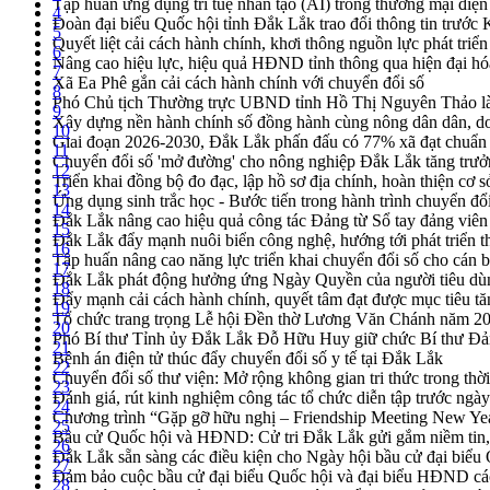
Tập huấn ứng dụng trí tuệ nhân tạo (AI) trong thương mại điệ
4
Đoàn đại biểu Quốc hội tỉnh Đắk Lắk trao đổi thông tin trước
5
Quyết liệt cải cách hành chính, khơi thông nguồn lực phát triển
6
Nâng cao hiệu lực, hiệu quả HĐND tỉnh thông qua hiện đại hó
7
Xã Ea Phê gắn cải cách hành chính với chuyển đổi số
8
Phó Chủ tịch Thường trực UBND tỉnh Hồ Thị Nguyên Thảo làm
9
Xây dựng nền hành chính số đồng hành cùng nông dân dân, d
10
Giai đoạn 2026-2030, Đắk Lắk phấn đấu có 77% xã đạt chuẩn
11
Chuyển đổi số 'mở đường' cho nông nghiệp Đắk Lắk tăng trưở
12
Triển khai đồng bộ đo đạc, lập hồ sơ địa chính, hoàn thiện cơ sở
13
Ứng dụng sinh trắc học - Bước tiến trong hành trình chuyển đổ
14
Đắk Lắk nâng cao hiệu quả công tác Đảng từ Sổ tay đảng viên 
15
Đắk Lắk đẩy mạnh nuôi biển công nghệ, hướng tới phát triển 
16
Tập huấn nâng cao năng lực triển khai chuyển đổi số cho cán 
17
Đắk Lắk phát động hưởng ứng Ngày Quyền của người tiêu dù
18
Đẩy mạnh cải cách hành chính, quyết tâm đạt được mục tiêu tă
19
Tổ chức trang trọng Lễ hội Đền thờ Lương Văn Chánh năm 2
20
Phó Bí thư Tỉnh ủy Đắk Lắk Đỗ Hữu Huy giữ chức Bí thư Đả
21
Bệnh án điện tử thúc đẩy chuyển đổi số y tế tại Đắk Lắk
22
Chuyển đổi số thư viện: Mở rộng không gian tri thức trong thời
23
Đánh giá, rút kinh nghiệm công tác tổ chức diễn tập trước ngà
24
Chương trình “Gặp gỡ hữu nghị – Friendship Meeting New Ye
25
Bầu cử Quốc hội và HĐND: Cử tri Đắk Lắk gửi gắm niềm tin, 
26
Đắk Lắk sẵn sàng các điều kiện cho Ngày hội bầu cử đại bi
27
Đảm bảo cuộc bầu cử đại biểu Quốc hội và đại biểu HĐND các 
28