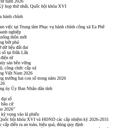
n tử năm 2026
 Kỳ họp thứ nhất, Quốc hội khóa XVI
a hành chính
 việc tại Trung tâm Phục vụ hành chính công xã Ea Phê
oanh nghiệp
 nông thôn mới
ng bứt phá
 dữ liệu đất đai
i số tại Đắk Lắk
điện tử
thủy sản bền vững
bộ, công chức cấp xã
ng Việt Nam 2026
ng trưởng hai con số trong năm 2026
026
ng ủy Ủy Ban Nhân dân tỉnh
 đại số
y bầu cử
ar 2026”
kỳ vọng vào lá phiếu
ểu Quốc hội khóa XVI và HĐND các cấp nhiệm kỳ 2026-2031
cấp diễn ra an toàn, hiệu quả, đúng quy định