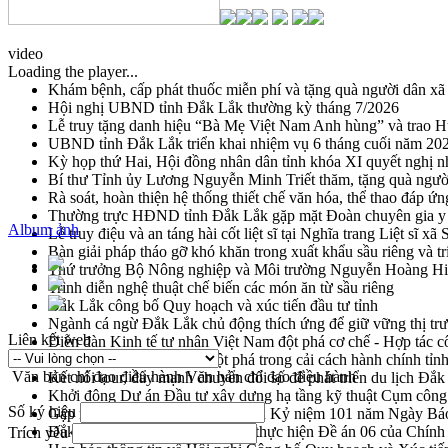
video
Loading the player...
Khám bệnh, cấp phát thuốc miễn phí và tặng quà người dân xã
Hội nghị UBND tỉnh Đắk Lắk thường kỳ tháng 7/2026
Lễ truy tặng danh hiệu “Bà Mẹ Việt Nam Anh hùng” và trao 
UBND tỉnh Đắk Lắk triển khai nhiệm vụ 6 tháng cuối năm 20
Kỳ họp thứ Hai, Hội đồng nhân dân tỉnh khóa XI quyết nghị n
Bí thư Tỉnh ủy Lương Nguyễn Minh Triết thăm, tặng quà ngườ
Rà soát, hoàn thiện hệ thống thiết chế văn hóa, thể thao đáp ứn
Thường trực HĐND tỉnh Đắk Lắk gặp mặt Đoàn chuyên gia y 
Album ảnh
Lễ truy điệu và an táng hài cốt liệt sĩ tại Nghĩa trang Liệt sĩ x
Bàn giải pháp tháo gỡ khó khăn trong xuất khẩu sầu riêng và 
Thứ trưởng Bộ Nông nghiệp và Môi trường Nguyễn Hoàng Hiệp 
Trình diễn nghệ thuật chế biến các món ăn từ sầu riêng
Đắk Lắk công bố Quy hoạch và xúc tiến đầu tư tỉnh
Ngành cá ngừ Đắk Lắk chủ động thích ứng để giữ vững thị tr
Liên kết web
Diễn đàn Kinh tế tư nhân Việt Nam đột phá cơ chế - Hợp tác c
Đề án 06 tạo bước ngoặt đột phá trong cải cách hành chính tỉ
Văn bản chỉ đạo điều hành
Văn bản chỉ đạo điều hành
Kết nối tour, đẩy mạnh chuyển đổi số để phát triển du lịch Đắ
Khởi động Dự án Đầu tư xây dựng hạ tầng kỹ thuật Cụm công
Số ký hiệu
Gặp mặt các cơ quan báo chí nhân Kỷ niệm 101 năm Ngày Bá
Đắk Lắk sơ kết 4 năm triển khai thực hiện Đề án 06 của Chính
Trích yếu