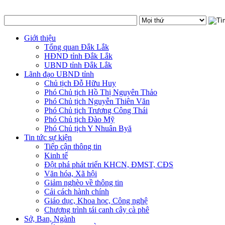
Giới thiệu
Tổng quan Đắk Lắk
HĐND tỉnh Đắk Lắk
UBND tỉnh Đắk Lắk
Lãnh đạo UBND tỉnh
Chủ tịch Đỗ Hữu Huy
Phó Chủ tịch Hồ Thị Nguyên Thảo
Phó Chủ tịch Nguyễn Thiên Văn
Phó Chủ tịch Trương Công Thái
Phó Chủ tịch Đào Mỹ
Phó Chủ tịch Y Nhuân Byă
Tin tức sự kiện
Tiếp cận thông tin
Kinh tế
Đột phá phát triển KHCN, ĐMST, CĐS
Văn hóa, Xã hội
Giảm nghèo về thông tin
Cải cách hành chính
Giáo dục, Khoa học, Công nghệ
Chương trình tái canh cây cà phê
Sở, Ban, Ngành