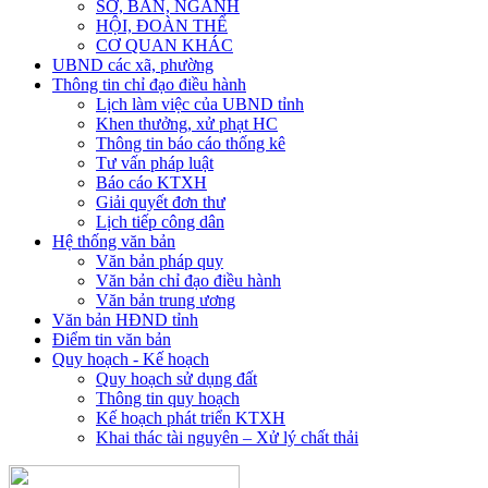
SỞ, BAN, NGÀNH
HỘI, ĐOÀN THỂ
CƠ QUAN KHÁC
UBND các xã, phường
Thông tin chỉ đạo điều hành
Lịch làm việc của UBND tỉnh
Khen thưởng, xử phạt HC
Thông tin báo cáo thống kê
Tư vấn pháp luật
Báo cáo KTXH
Giải quyết đơn thư
Lịch tiếp công dân
Hệ thống văn bản
Văn bản pháp quy
Văn bản chỉ đạo điều hành
Văn bản trung ương
Văn bản HĐND tỉnh
Điểm tin văn bản
Quy hoạch - Kế hoạch
Quy hoạch sử dụng đất
Thông tin quy hoạch
Kế hoạch phát triển KTXH
Khai thác tài nguyên – Xử lý chất thải