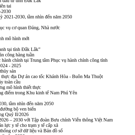
n đầu tư tỉnh Đắk Lắk
ên tai
1-2030
 kỳ 2021-2030, tầm nhìn đến năm 2050
phục vụ cơ quan Đảng, Nhà nước
ính mô hình mới
anh tại tỉnh Đắk Lắk”
sản công hàng tuần
 hành chính tại Trung tâm Phục vụ hành chính công tỉnh
2024 - 2025
 thủy sản
 thực địa Dự án cao tốc Khánh Hòa - Buôn Ma Thuột
ảy toàn cầu
ng mô hình thiết thực
rọng điểm trong Khu kinh tế Nam Phú Yên
2030, tầm nhìn đến năm 2050
 đường bộ ven biển
ong Quý II/2026
n 2026 – 2030 với Tập đoàn Bưu chính Viễn thông Việt Nam
n lực y tế cho trạm y tế cấp xã
thống cơ sở dữ liệu và Bản đồ số