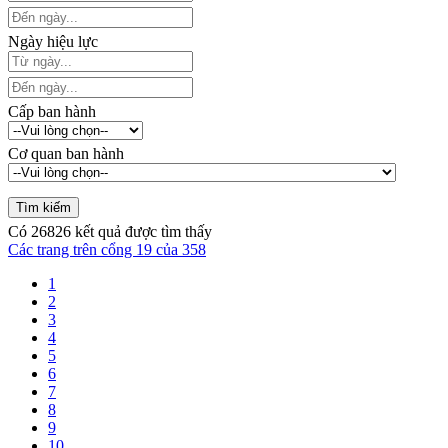
Ngày hiệu lực
Cấp ban hành
Cơ quan ban hành
Có
26826
kết quả được tìm thấy
Các trang trên cổng 19 của 358
1
2
3
4
5
6
7
8
9
10