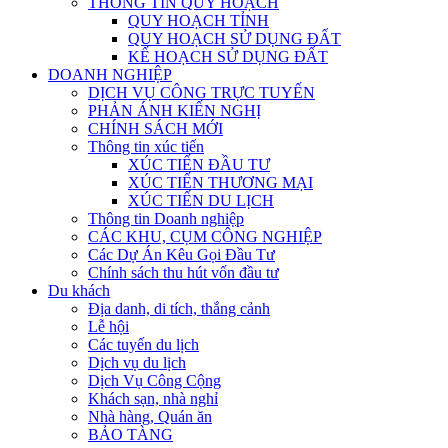
THÔNG TIN QUY HOẠCH
QUY HOẠCH TỈNH
QUY HOẠCH SỬ DỤNG ĐẤT
KẾ HOẠCH SỬ DỤNG ĐẤT
DOANH NGHIỆP
DỊCH VỤ CÔNG TRỰC TUYẾN
PHẢN ÁNH KIẾN NGHỊ
CHÍNH SÁCH MỚI
Thông tin xúc tiến
XÚC TIẾN ĐẦU TƯ
XÚC TIẾN THƯƠNG MẠI
XÚC TIẾN DU LỊCH
Thông tin Doanh nghiệp
CÁC KHU, CỤM CÔNG NGHIỆP
Các Dự Án Kêu Gọi Đầu Tư
Chính sách thu hút vốn đầu tư
Du khách
Địa danh, di tích, thắng cảnh
Lễ hội
Các tuyến du lịch
Dịch vụ du lịch
Dịch Vụ Công Cộng
Khách sạn, nhà nghỉ
Nhà hàng, Quán ăn
BẢO TÀNG