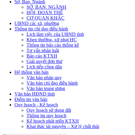
Sở, Ban, Ngành
SỞ, BAN, NGÀNH
HỘI, ĐOÀN THỂ
CƠ QUAN KHÁC
UBND các xã, phường
Thông tin chỉ đạo điều hành
Lịch làm việc của UBND tỉnh
Khen thưởng, xử phạt HC
Thông tin báo cáo thống kê
Tư vấn pháp luật
Báo cáo KTXH
Giải quyết đơn thư
Lịch tiếp công dân
Hệ thống văn bản
Văn bản pháp quy
Văn bản chỉ đạo điều hành
Văn bản trung ương
Văn bản HĐND tỉnh
Điểm tin văn bản
Quy hoạch - Kế hoạch
Quy hoạch sử dụng đất
Thông tin quy hoạch
Kế hoạch phát triển KTXH
Khai thác tài nguyên – Xử lý chất thải