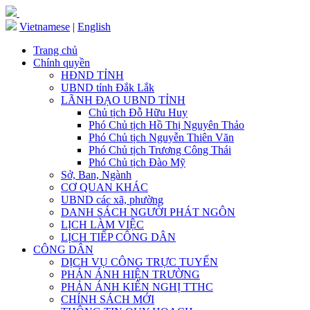
Vietnamese
|
English
Trang chủ
Chính quyền
HĐND TỈNH
UBND tỉnh Đắk Lắk
LÃNH ĐẠO UBND TỈNH
Chủ tịch Đỗ Hữu Huy
Phó Chủ tịch Hồ Thị Nguyên Thảo
Phó Chủ tịch Nguyễn Thiên Văn
Phó Chủ tịch Trương Công Thái
Phó Chủ tịch Đào Mỹ
Sở, Ban, Ngành
CƠ QUAN KHÁC
UBND các xã, phường
DANH SÁCH NGƯỜI PHÁT NGÔN
LỊCH LÀM VIỆC
LỊCH TIẾP CÔNG DÂN
CÔNG DÂN
DỊCH VỤ CÔNG TRỰC TUYẾN
PHẢN ÁNH HIỆN TRƯỜNG
PHẢN ÁNH KIẾN NGHỊ TTHC
CHÍNH SÁCH MỚI