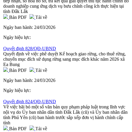
tiếp nhận, số hóa hồ sơ, trả kết quả giải quyết thủ tục hành chính do
doanh nghiệp cung ứng dịch vụ bưu chính công ích thực hiện tại
tỉnh Đắk Lắk
Bản PDF
Tải về
Ngày ban hành:
24/03/2026
Ngày hiệu lực:
Quyết định 828/QĐ-UBND
Quyết định về việc phê duyệt Kế hoạch giao rừng, cho thuê rừng,
chuyển mục đích sử dụng rừng sang mục đích khác năm 2026 xã
Ea Bung
Bản PDF
Tải về
Ngày ban hành:
24/03/2026
Ngày hiệu lực:
Quyết định 824/QĐ-UBND
Về việc bãi bỏ một số văn bản quy phạm pháp luật trong lĩnh vực
nội vụ do Ủy ban nhân dân tỉnh Đắk Lắk (cũ) và Ủy ban nhân dân
tỉnh Phú Yên (cũ) ban hành trước sắp xếp đơn vị hành chính cấp
tỉnh
Bản PDF
Tải về