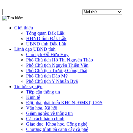
Giới thiệu
Tổng quan Đắk Lắk
HĐND tỉnh Đắk Lắk
UBND tỉnh Đắk Lắk
Lãnh đạo UBND tỉnh
Chủ tịch Đỗ Hữu Huy
Phó Chủ tịch Hồ Thị Nguyên Thảo
Phó Chủ tịch Nguyễn Thiên Văn
Phó Chủ tịch Trương Công Thái
Phó Chủ tịch Đào Mỹ
Phó Chủ tịch Y Nhuân Byă
Tin tức sự kiện
Tiếp cận thông tin
Kinh tế
Đột phá phát triển KHCN, ĐMST, CĐS
Văn hóa, Xã hội
Giảm nghèo về thông tin
Cải cách hành chính
Giáo dục, Khoa học, Công nghệ
Chương trình tái canh cây cà phê