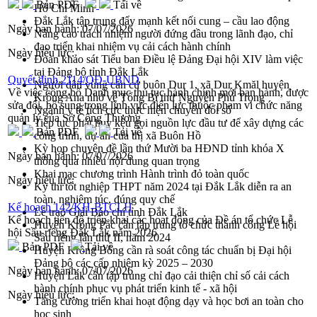
Bản PDF
Tải về
Hồ Chí Minh
Đắk Lắk tập trung đẩy mạnh kết nối cung – cầu lao động
Ngày ban hành:
07/07/2026
Nâng cao trách nhiệm người đứng đầu trong lãnh đạo, chỉ
đạo triển khai nhiệm vụ cải cách hành chính
Ngày hiệu lực:
Đoàn khảo sát Tiểu ban Điều lệ Đảng Đại hội XIV làm việc
tại Đảng bộ tỉnh Đắk Lắk
Quyết định 2114/QĐ-UBND
Người dân vùng căn cứ buôn Dur 1, xã Dur Kmăl huyện
Về việc công bố Danh mục thủ tục hành chính mới ban hành, được
Krông Ana nhớ về Tổng Bí thư Nguyễn Phú Trọng
sửa đổi, bổ sung trong lĩnh vực điện lực thuộc phạm vi chức năng
Ngành y tế tích cực thực hiện chuyển đổi số
quản lý của Sở Công Thương
Tiếp tục phát huy kêu gọi nguồn lực đầu tư để xây dựng các
Bản PDF
Tải về
công trình, dự án của thị xã Buôn Hồ
Kỳ họp chuyên đề lần thứ Mười ba HĐND tỉnh khóa X
Ngày ban hành:
07/07/2026
thông qua nhiều nội dung quan trọng
Khai mạc chương trình Hành trình đỏ toàn quốc
Ngày hiệu lực:
Kỳ thi tốt nghiệp THPT năm 2024 tại Đắk Lắk diễn ra an
toàn, nghiêm túc, đúng quy chế
Kế hoạch 142/KH-BTCLH
Lễ trao Giải Báo chí tỉnh Đắk Lắk
Kế hoạch tiến độ triển khai các hoạt động của Đề án tổ chức Lễ
Huyện Krông Pắc cần tập trung tổ chức thành công Lễ hội
hội Sầu riêng Đắk Lắk năm 2026
Sầu riêng lần thứ II, năm 2024
Bản PDF
Tải về
Huyện Krông Bông cần rà soát công tác chuẩn bị Đại hội
Đảng bộ các cấp nhiệm kỳ 2025 – 2030
Ngày ban hành:
07/07/2026
Huyện Lắk cần tập trung chỉ đạo cải thiện chỉ số cải cách
hành chính phục vụ phát triển kinh tế - xã hội
Ngày hiệu lực:
Tăng cường triển khai hoạt động dạy và học bơi an toàn cho
học sinh