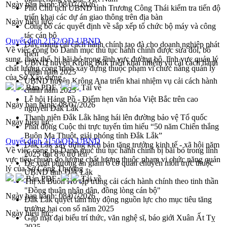
Ngày ban hành:
08/07/2026
Phó Chủ tịch UBND tỉnh Trương Công Thái kiểm tra tiến độ
triển khai các dự án giao thông trên địa bàn
Ngày hiệu lực:
Công bố các quyết định về sắp xếp tổ chức bộ máy và công
tác cán bộ
Quyết định 2152/QĐ-UBND
Đẩy mạnh cải cách hành chính tạo đà cho doanh nghiệp phát
Về việc công bố Danh mục thủ tục hành chính được sửa đổi, bổ
triển
sung, thay thế, bị bãi bỏ trong lĩnh vực đường bộ, lĩnh vực quản lý
UBND huyện Krông Búk triển khai nhiệm vụ cải cách hành
chất lượng công trình xây dựng thuộc phạm vi chức năng quản lý
chính năm 2025
của Sở Xây dựng
UBND huyện Krông Ana triển khai nhiệm vụ cải cách hành
Bản PDF
Tải về
chính năm 2025
Lễ hội Hảng Pồ - Điểm hẹn văn hóa Việt Bắc trên cao
Ngày ban hành:
08/07/2026
nguyên Đắk Lắk
Thanh niên Đắk Lắk hăng hái lên đường bảo vệ Tổ quốc
Ngày hiệu lực:
Phát động Cuộc thi trực tuyến tìm hiểu “50 năm Chiến thắng
Buôn Ma Thuột, giải phóng tỉnh Đắk Lắk”
Quyết định 2150/QĐ-UBND
Đắk Lắk xây dựng kịch bản tăng trưởng kinh tế - xã hội năm
Về việc công bố Danh mục thủ tục hành chính bị bãi bỏ trong lĩnh
2025 đạt 8% trở lên
vực tiêu chuẩn đo lường chất lượng thuộc phạm vi chức năng quản
Đề xuất phương án giảm 6 cơ quan chuyên môn trực thuộc
lý của Sở Công Thương
UBND tỉnh Đắk Lắk
Bản PDF
Tải về
Thị xã Buôn Hồ tập trung cải cách hành chính theo tinh thần
"Đồng thuận nhân dân, đồng lòng cán bộ"
Ngày ban hành:
08/07/2026
Đắk Lắk quyết tâm huy động nguồn lực cho mục tiêu tăng
trưởng hai con số năm 2025
Ngày hiệu lực:
Gặp mặt đại biểu trí thức, văn nghệ sĩ, báo giới Xuân Ất Tỵ
2025