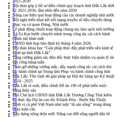
2021-2030
3
Hội thảo góp ý hồ sơ điều chỉnh quy hoạch tỉnh Đắk Lắk thời
4
kỳ 2021-2030, tầm nhìn đến năm 2050
5
Nâng cao hiệu quả hoạt động của các doanh nghiệp nhà nước
6
Hội nghị triển khai kết nối mạng truyền số liệu chuyên dùng
7
phục vụ cơ quan Đảng, Nhà nước
8
Lễ phát động chuỗi hoạt động chung tay làm sạch môi trường
9
Xã Ea Kar bước chuyển mình trong công tác cải cách hành
10
chính mô hình mới
11
UBND tỉnh họp báo định kỳ tháng 4 năm 2026
12
Hội thảo khoa học “Giải pháp thúc đẩy phát triển nền kinh tế
13
xanh tại tỉnh Đắk Lắk”
14
Tăng cường giám sát, đôn đốc thực hiện nhiệm vụ quản lý tài
15
sản công hàng tuần
16
Tháo gỡ những vướng mắc, đẩy mạnh công tác cải cách thủ
17
tục hành chính tại Trung tâm Phục vụ hành chính công tỉnh
18
Đắk Lắk: Tôn vinh 46 giải pháp tại Hội thi Sáng tạo Kỹ thuật
19
2024 - 2025
20
Đắk Lắk rà soát, điều chỉnh Đề án 190 về phát triển nuôi
21
trồng thủy sản
22
Phó Chủ tịch UBND tỉnh Đắk Lắk Trương Công Thái kiểm
23
tra thực địa Dự án cao tốc Khánh Hòa - Buôn Ma Thuột
24
Định vị cà phê Việt Nam như một “di sản sống” trong dòng
25
chảy toàn cầu
26
Xây dựng nông thôn mới: Nâng cao đời sống người dân từ
27