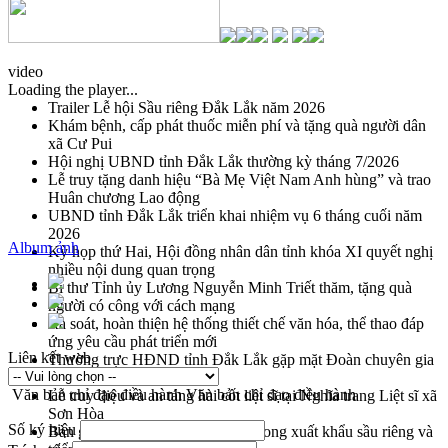
video
Loading the player...
Trailer Lễ hội Sầu riêng Đắk Lắk năm 2026
Khám bệnh, cấp phát thuốc miễn phí và tặng quà người dân
xã Cư Pui
Hội nghị UBND tỉnh Đắk Lắk thường kỳ tháng 7/2026
Lễ truy tặng danh hiệu “Bà Mẹ Việt Nam Anh hùng” và trao
Huân chương Lao động
UBND tỉnh Đắk Lắk triển khai nhiệm vụ 6 tháng cuối năm
2026
Album ảnh
Kỳ họp thứ Hai, Hội đồng nhân dân tỉnh khóa XI quyết nghị
nhiều nội dung quan trọng
Bí thư Tỉnh ủy Lương Nguyễn Minh Triết thăm, tặng quà
người có công với cách mạng
Rà soát, hoàn thiện hệ thống thiết chế văn hóa, thể thao đáp
ứng yêu cầu phát triển mới
Liên kết web
Thường trực HĐND tỉnh Đắk Lắk gặp mặt Đoàn chuyên gia
y tế TP. Hồ Chí Minh
Văn bản chỉ đạo điều hành
Văn bản chỉ đạo điều hành
Lễ truy điệu và an táng hài cốt liệt sĩ tại Nghĩa trang Liệt sĩ xã
Sơn Hòa
Số ký hiệu
Bàn giải pháp tháo gỡ khó khăn trong xuất khẩu sầu riêng và