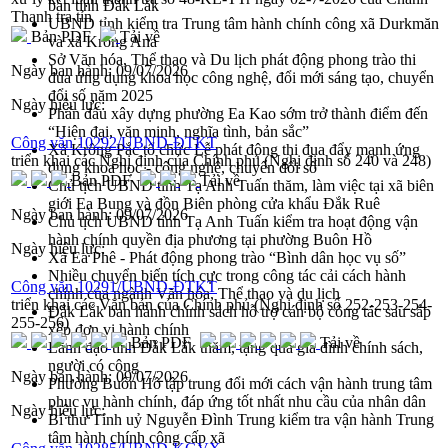
bàn tỉnh Đắk Lắk
Thanh tra tỉn
UBND tỉnh kiểm tra Trung tâm hành chính công xã Durkmăn
Bản PDF
Tải về
và xã Krông Ana
Sở Văn hóa, Thể thao và Du lịch phát động phong trào thi
Ngày ban hành:
09/07/2026
đua ứng dụng khoa học công nghệ, đổi mới sáng tạo, chuyển
đổi số năm 2025
Ngày hiệu lực:
Phấn đấu xây dựng phường Ea Kao sớm trở thành điểm đến
“Hiện đại, văn minh, nghĩa tình, bản sắc”
Công văn 10292/UBND-ĐTKT
Xã Krông Pắc tổ chức Lễ phát động thi đua đẩy mạnh ứng
triển khai các Nghị định của Chính phủ (Nghị định số 240 và 248)
dụng khoa học - công nghệ, chuyển đổi số
Bản PDF
Tải về
Chủ tịch UBND tỉnh Tạ Anh Tuấn thăm, làm việc tại xã biên
giới Ea Bung và đồn Biên phòng cửa khẩu Đắk Ruê
Ngày ban hành:
09/07/2026
Chủ tịch UBND tỉnh Tạ Anh Tuấn kiểm tra hoạt động vận
hành chính quyền địa phương tại phường Buôn Hồ
Ngày hiệu lực:
Xã Ea Phê - Phát động phong trào “Bình dân học vụ số”
Nhiều chuyển biến tích cực trong công tác cải cách hành
Công văn 10291/UBND-ĐTKT
chính của ngành Văn hóa, Thể thao và du lịch
triển khai các Văn bản của Chính phủ (Nghị định số 252-253-254-
Đắk Lắk ban hành chính sách hỗ trợ cán bộ công tác sau sắp
255-256)
xếp đơn vị hành chính
Bản PDF
Tải về
Lãnh đạo tỉnh Đắk Lắk thăm, tặng quà gia đình chính sách,
người có công
Ngày ban hành:
09/07/2026
Phường Buôn Hồ tập trung đổi mới cách vận hành trung tâm
phục vụ hành chính, đáp ứng tốt nhất nhu cầu của nhân dân
Ngày hiệu lực:
Bí thư Tỉnh uỷ Nguyễn Đình Trung kiểm tra vận hành Trung
tâm hành chính công cấp xã