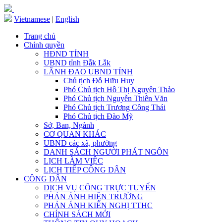
Vietnamese
|
English
Trang chủ
Chính quyền
HĐND TỈNH
UBND tỉnh Đắk Lắk
LÃNH ĐẠO UBND TỈNH
Chủ tịch Đỗ Hữu Huy
Phó Chủ tịch Hồ Thị Nguyên Thảo
Phó Chủ tịch Nguyễn Thiên Văn
Phó Chủ tịch Trương Công Thái
Phó Chủ tịch Đào Mỹ
Sở, Ban, Ngành
CƠ QUAN KHÁC
UBND các xã, phường
DANH SÁCH NGƯỜI PHÁT NGÔN
LỊCH LÀM VIỆC
LỊCH TIẾP CÔNG DÂN
CÔNG DÂN
DỊCH VỤ CÔNG TRỰC TUYẾN
PHẢN ÁNH HIỆN TRƯỜNG
PHẢN ÁNH KIẾN NGHỊ TTHC
CHÍNH SÁCH MỚI