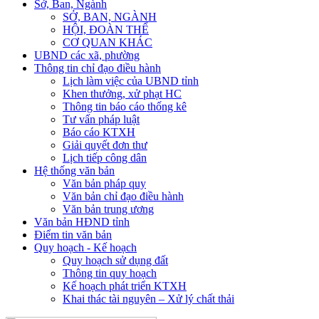
Sở, Ban, Ngành
SỞ, BAN, NGÀNH
HỘI, ĐOÀN THỂ
CƠ QUAN KHÁC
UBND các xã, phường
Thông tin chỉ đạo điều hành
Lịch làm việc của UBND tỉnh
Khen thưởng, xử phạt HC
Thông tin báo cáo thống kê
Tư vấn pháp luật
Báo cáo KTXH
Giải quyết đơn thư
Lịch tiếp công dân
Hệ thống văn bản
Văn bản pháp quy
Văn bản chỉ đạo điều hành
Văn bản trung ương
Văn bản HĐND tỉnh
Điểm tin văn bản
Quy hoạch - Kế hoạch
Quy hoạch sử dụng đất
Thông tin quy hoạch
Kế hoạch phát triển KTXH
Khai thác tài nguyên – Xử lý chất thải