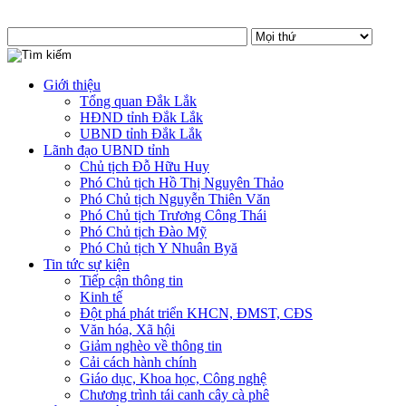
Giới thiệu
Tổng quan Đắk Lắk
HĐND tỉnh Đắk Lắk
UBND tỉnh Đắk Lắk
Lãnh đạo UBND tỉnh
Chủ tịch Đỗ Hữu Huy
Phó Chủ tịch Hồ Thị Nguyên Thảo
Phó Chủ tịch Nguyễn Thiên Văn
Phó Chủ tịch Trương Công Thái
Phó Chủ tịch Đào Mỹ
Phó Chủ tịch Y Nhuân Byă
Tin tức sự kiện
Tiếp cận thông tin
Kinh tế
Đột phá phát triển KHCN, ĐMST, CĐS
Văn hóa, Xã hội
Giảm nghèo về thông tin
Cải cách hành chính
Giáo dục, Khoa học, Công nghệ
Chương trình tái canh cây cà phê