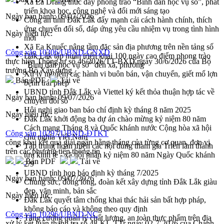
Xã Ea Drăng thúc đẩy phong trào “Bình dân học vụ số”, phát
triển khoa học, công nghệ và đổi mới sáng tạo
Ngày ban hành:
09/07/2026
Công an tỉnh Đắk Lắk đẩy mạnh cải cách hành chính, thích
ứng chuyển đổi số, đáp ứng yêu cầu nhiệm vụ trong tình hình
Ngày hiệu lực:
mới
Xã Ea Knuếc nâng tầm đặc sản địa phương trên nền tảng số
Công văn 10306/UBND-CNXD
Đắk Lắk tập huấn triển khai 100 ngày cao điểm phong trào
thực hiện Thông tư số 46/2026/TT-BXD ngày 30/6/2026 của Bộ
"Bình dân học vụ số" đến xã, phường
trưởng Bộ Xây dựng
Xử lý nghiêm các hành vi buôn bán, vận chuyển, giết mổ lợn
Bản PDF
Tải về
bệnh trái phép
UBND tỉnh Đắk Lắk và Viettel ký kết thỏa thuận hợp tác về
Ngày ban hành:
09/07/2026
chuyển đổi số
Hội nghị giao ban báo chí định kỳ tháng 8 năm 2025
Ngày hiệu lực:
Đắk Lắk khởi động ba dự án chào mừng kỷ niệm 80 năm
Cách mạng Tháng 8 và Quốc khánh nước Cộng hòa xã hội
Công văn 10297/UBND-ĐTKT
chủ nghĩa Việt Nam
công khai kết quả giải ngân hằng tháng của từng cơ quan, đơn vị
Tập trung hoàn thiện các nội dung tham gia Triển lãm thành
trên các phương tiện thông tin
tựu kinh tế - xã hội nhân kỷ niệm 80 năm Ngày Quốc khánh
Bản PDF
Tải về
2/9
UBND tỉnh họp báo định kỳ tháng 7/2025
Ngày ban hành:
09/07/2026
Chung sức, đồng lòng, đoàn kết xây dựng tỉnh Đắk Lắk giàu
đẹp, văn minh, bản sắc
Ngày hiệu lực:
Đắk Lắk quyết tâm chống khai thác hải sản bất hợp pháp,
không báo cáo và không theo quy định
Công văn 10296/UBND-NC
Tăng cường quản lý chất lượng, an toàn thực phẩm trên địa
xử lý kết luận thanh tra số 48-KL-TTr ngày 02-7-2026 của Chánh