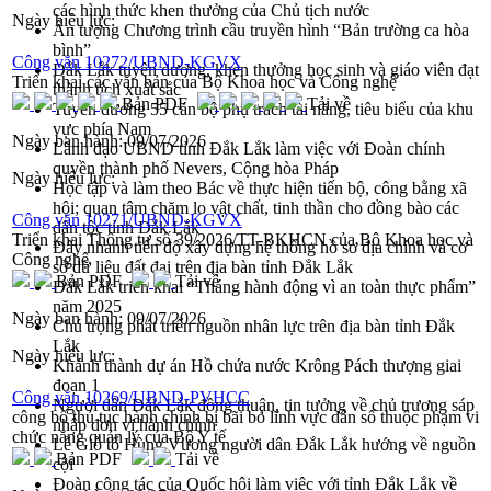
các hình thức khen thưởng của Chủ tịch nước
Ngày hiệu lực:
Ấn tượng Chương trình cầu truyền hình “Bản trường ca hòa
bình”
Công văn 10272/UBND-KGVX
Đắk Lắk tuyên dương, khen thưởng học sinh và giáo viên đạt
Triển khai các văn bản của Bộ Khoa học và Công nghệ
thành tích xuất sắc
Bản PDF
Tải về
Tuyên dương 55 cán bộ phụ trách tài năng, tiêu biểu của khu
vực phía Nam
Ngày ban hành:
09/07/2026
Lãnh đạo UBND tỉnh Đắk Lắk làm việc với Đoàn chính
quyền thành phố Nevers, Cộng hòa Pháp
Ngày hiệu lực:
Học tập và làm theo Bác về thực hiện tiến bộ, công bằng xã
hội; quan tâm chăm lo vật chất, tinh thần cho đồng bào các
Công văn 10271/UBND-KGVX
dân tộc tỉnh Đắk Lắk
Triển khai Thông tư số 39/2026/TT-BKHCN của Bộ Khoa học và
Đẩy nhanh tiến độ xây dựng hệ thống hồ sơ địa chính và cơ
Công nghệ
sở dữ liệu đất đai trên địa bàn tỉnh Đắk Lắk
Bản PDF
Tải về
Đắk Lắk triển khai “Tháng hành động vì an toàn thực phẩm”
năm 2025
Ngày ban hành:
09/07/2026
Chú trọng phát triển nguồn nhân lực trên địa bàn tỉnh Đắk
Lắk
Ngày hiệu lực:
Khánh thành dự án Hồ chứa nước Krông Pách thượng giai
đoạn 1
Công văn 10269/UBND-PVHCC
Người dân Đắk Lắk đồng thuận, tin tưởng về chủ trương sáp
công bố thủ tục hành chính bị bãi bỏ lĩnh vực dân số thuộc phạm vi
nhập đơn vị hành chính
chức năng quản lý của Bộ Y tế
Lễ Giỗ tổ Hùng Vương người dân Đắk Lắk hướng về nguồn
Bản PDF
Tải về
cội
Đoàn công tác của Quốc hội làm việc với tỉnh Đắk Lắk về