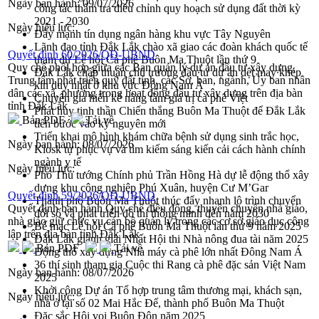
Ngày ban hành:
09/07/2026
công tác thẩm tra điều chỉnh quy hoạch sử dụng đất thời kỳ
2021 - 2030
Ngày hiệu lực:
Đẩy mạnh tín dụng ngân hàng khu vực Tây Nguyên
Lãnh đạo tỉnh Đắk Lắk chào xã giao các đoàn khách quốc tế
Quyết định 60/2026/QĐ-UBND
tham dự Lễ hội Cà phê Buôn Ma Thuột lần thứ 9
Quy chế phối hợp giữa các Ban quản lý dự án đầu tư xây dựng,
Đắk Lắk chấp thuận chủ trương đầu tư dự án dệt may khép
Trung tâm phát triển quỹ đất tỉnh, các Sở, ban, ngành, Ủy ban nhân
kín duy nhất ở khu vực Đông Nam Á
dân các xã, phường trong hoạt động đầu tư xây dựng trên địa bàn
Chuyên gia hiến kế nâng tầm giá trị cà phê Việt
tỉnh Đắk Lắk
Phát huy tinh thần Chiến thắng Buôn Ma Thuột để Đắk Lắk
Bản PDF
Tải về
tiến bước vào kỷ nguyên mới
Triển khai mô hình khám chữa bệnh sử dụng sinh trắc học,
Ngày ban hành:
08/07/2026
Kiosk tự phục vụ và tìm kiếm sáng kiến cải cách hành chính
ngành y tế
Ngày hiệu lực:
Phó Thủ tướng Chính phủ Trần Hồng Hà dự lễ động thổ xây
dựng khu công nghiệp Phú Xuân, huyện Cư M’Gar
Quyết định 59/2026/QĐ-UBND
Thành phố Buôn Ma Thuột thúc đẩy nhanh lộ trình chuyển
Quyết định ban hành Quy chế điều động, thuyên chuyển nhà giáo,
đổi số và phát triển đô thị thông minh đến năm 2030
nhà giáo giữ chức vụ cán bộ quản lý trong các cơ sở giáo dục công
Bế mạc Lễ hội Cà phê Buôn Ma Thuột lần thứ 9 năm 2025
lập trên địa bàn tỉnh Đắk Lắk
Đắk Lắk giành giải Nhất Hội thi Nhà nông đua tài năm 2025
Bản PDF
Tải về
Động thổ xây dựng Nhà máy cà phê lớn nhất Đông Nam Á
36 thí sinh tham gia Cuộc thi Rang cà phê đặc sản Việt Nam
Ngày ban hành:
08/07/2026
2025
Khởi công Dự án Tổ hợp trung tâm thương mại, khách sạn,
Ngày hiệu lực:
nhà ở tại số 02 Mai Hắc Đế, thành phố Buôn Ma Thuột
Đặc sắc Hội voi Buôn Đôn năm 2025