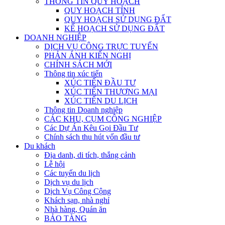
THÔNG TIN QUY HOẠCH
QUY HOẠCH TỈNH
QUY HOẠCH SỬ DỤNG ĐẤT
KẾ HOẠCH SỬ DỤNG ĐẤT
DOANH NGHIỆP
DỊCH VỤ CÔNG TRỰC TUYẾN
PHẢN ÁNH KIẾN NGHỊ
CHÍNH SÁCH MỚI
Thông tin xúc tiến
XÚC TIẾN ĐẦU TƯ
XÚC TIẾN THƯƠNG MẠI
XÚC TIẾN DU LỊCH
Thông tin Doanh nghiệp
CÁC KHU, CỤM CÔNG NGHIỆP
Các Dự Án Kêu Gọi Đầu Tư
Chính sách thu hút vốn đầu tư
Du khách
Địa danh, di tích, thắng cảnh
Lễ hội
Các tuyến du lịch
Dịch vụ du lịch
Dịch Vụ Công Cộng
Khách sạn, nhà nghỉ
Nhà hàng, Quán ăn
BẢO TÀNG