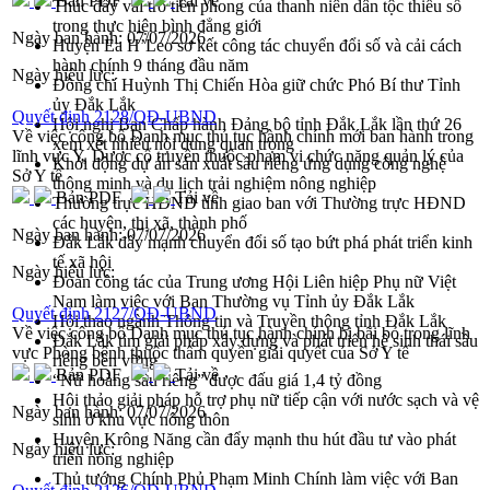
Bản PDF
Tải về
Thúc đẩy vai trò tiên phong của thanh niên dân tộc thiểu số
trong thực hiện bình đẳng giới
Ngày ban hành:
07/07/2026
Huyện Ea H’Leo sơ kết công tác chuyển đổi số và cải cách
hành chính 9 tháng đầu năm
Ngày hiệu lực:
Đồng chí Huỳnh Thị Chiến Hòa giữ chức Phó Bí thư Tỉnh
ủy Đắk Lắk
Quyết định 2128/QĐ-UBND
Hội nghị Ban Chấp hành Đảng bộ tỉnh Đắk Lắk lần thứ 26
Về việc công bố Danh mục thủ tục hành chính mới ban hành trong
xem xét nhiều nội dung quan trọng
lĩnh vực Y, Dược cổ truyền thuộc phạm vi chức năng quản lý của
Khởi động dự án sản xuất sầu riêng ứng dụng công nghệ
Sở Y tế
thông minh và du lịch trải nghiệm nông nghiệp
Bản PDF
Tải về
Thường trực HĐND tỉnh giao ban với Thường trực HĐND
các huyện, thị xã, thành phố
Ngày ban hành:
07/07/2026
Đắk Lắk đẩy mạnh chuyển đổi số tạo bứt phá phát triển kinh
tế xã hội
Ngày hiệu lực:
Đoàn công tác của Trung ương Hội Liên hiệp Phụ nữ Việt
Nam làm việc với Ban Thường vụ Tỉnh ủy Đắk Lắk
Quyết định 2127/QĐ-UBND
Hội thao ngành Thông tin và Truyền thông tỉnh Đắk Lắk
Về việc công bố Danh mục thủ tục hành chính bị bãi bỏ trong lĩnh
Đắk Lắk tìm giải pháp xây dựng và phát triển hệ sinh thái sầu
vực Phòng bệnh thuộc thẩm quyền giải quyết của Sở Y tế
riêng bền vững
Bản PDF
Tải về
“Nữ hoàng sầu riêng” được đấu giá 1,4 tỷ đồng
Hội thảo giải pháp hỗ trợ phụ nữ tiếp cận với nước sạch và vệ
Ngày ban hành:
07/07/2026
sinh ở khu vực nông thôn
Huyện Krông Năng cần đẩy mạnh thu hút đầu tư vào phát
Ngày hiệu lực:
triển nông nghiệp
Thủ tướng Chính Phủ Phạm Minh Chính làm việc với Ban