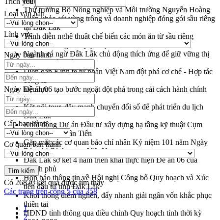
triển khai quy định EUDR
Trích yếu
Thứ trưởng Bộ Nông nghiệp và Môi trường Nguyễn Hoàng
Loại văn bản
Hiệp khảo sát vùng trồng và doanh nghiệp đóng gói sầu riêng
tại Đắk Lắk
Lĩnh vực
Trình diễn nghệ thuật chế biến các món ăn từ sầu riêng
Đắk Lắk công bố Quy hoạch và xúc tiến đầu tư tỉnh
Ngành cá ngừ Đắk Lắk chủ động thích ứng để giữ vững thị
Ngày ban hành
trường xuất khẩu
Diễn đàn Kinh tế tư nhân Việt Nam đột phá cơ chế - Hợp tác
công tư
Ngày hiệu lực
Đề án 06 tạo bước ngoặt đột phá trong cải cách hành chính
tỉnh Đắk Lắk
Kết nối tour, đẩy mạnh chuyển đổi số để phát triển du lịch
Đắk Lắk
Cấp ban hành
Khởi động Dự án Đầu tư xây dựng hạ tầng kỹ thuật Cụm
công nghiệp Tân Tiến
Gặp mặt các cơ quan báo chí nhân Kỷ niệm 101 năm Ngày
Cơ quan ban hành
Báo chí Cách mạng Việt Nam
Đắk Lắk sơ kết 4 năm triển khai thực hiện Đề án 06 của
Chính phủ
Họp báo thông tin về Hội nghị Công bố Quy hoạch và Xúc
Có
26826
kết quả được tìm thấy
tiến đầu tư tỉnh Đắk Lắk
Các trang trên cổng 5 của 358
Khơi thông điểm nghẽn, đẩy nhanh giải ngân vốn khắc phục
thiên tai
1
HĐND tỉnh thông qua điều chỉnh Quy hoạch tỉnh thời kỳ
2