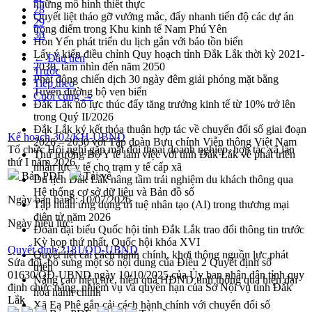
những mô hình thiết thực
28
Quyết liệt tháo gỡ vướng mắc, đẩy nhanh tiến độ các dự án
29
trọng điểm trong Khu kinh tế Nam Phú Yên
30
Hòn Yến phát triển du lịch gắn với bảo tồn biển
Lấy ý kiến điều chỉnh Quy hoạch tỉnh Đắk Lắk thời kỳ 2021-
← Đầu tiên
2030, tầm nhìn đến năm 2050
Trước
Phát động chiến dịch 30 ngày đêm giải phóng mặt bằng
Tiếp theo
Tuyến đường bộ ven biển
Cuối cùng →
Đắk Lắk nỗ lực thúc đẩy tăng trưởng kinh tế từ 10% trở lên
trong Quý II/2026
Đắk Lắk ký kết thỏa thuận hợp tác về chuyển đổi số giai đoạn
Kế hoạch 302/KH-UBND
2026 – 2030 với Tập đoàn Bưu chính Viễn thông Việt Nam
Tổ chức Hội nghị gặp mặt đối thoại doanh nghiệp, hợp tác xã lần
Thứ trưởng Bộ Y tế làm việc với tỉnh Đắk Lắk về phát triển
thứ I năm 2026
nhân lực y tế cho trạm y tế cấp xã
Bản PDF
Tải về
Du lịch Đắk Lắk nâng tầm trải nghiệm du khách thông qua
Hệ thống cơ sở dữ liệu và Bản đồ số
Ngày ban hành:
10/07/2026
Tập huấn ứng dụng trí tuệ nhân tạo (AI) trong thương mại
điện tử năm 2026
Ngày hiệu lực:
Đoàn đại biểu Quốc hội tỉnh Đắk Lắk trao đổi thông tin trước
Kỳ họp thứ nhất, Quốc hội khóa XVI
Quyết định 2181/QD-UBND
Quyết liệt cải cách hành chính, khơi thông nguồn lực phát
Sửa đổi, bổ sung một số nội dung của Điều 2 Quyết định số
triển
01630/QĐ-UBND ngày 10/10/2025 của Ủy ban nhân dân tỉnh quy
Nâng cao hiệu lực, hiệu quả HĐND tỉnh thông qua hiện đại
định chức năng, nhiệm vụ và quyền hạn của Sở Nội vụ tỉnh Đắk
hóa hành chính
Lắk
Xã Ea Phê gắn cải cách hành chính với chuyển đổi số