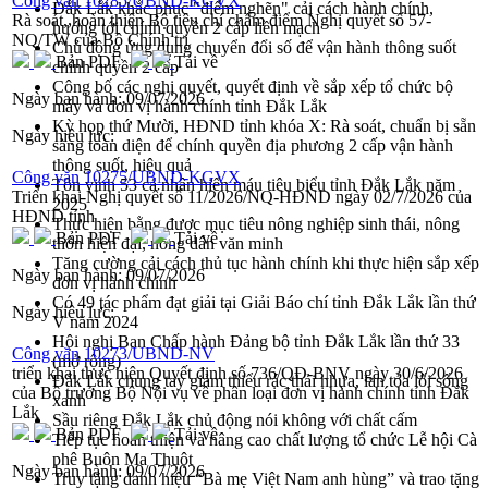
Công văn 10285/UBND-KGVX
Đắk Lắk khắc phục "điểm nghẽn" cải cách hành chính,
Rà soát, hoàn thiện Bộ tiêu chí chấm điểm Nghị quyết số 57-
hướng tới chính quyền 2 cấp liền mạch
NQ/TW của Bộ Chính trị
Chủ động ứng dụng chuyển đổi số để vận hành thông suốt
Bản PDF
Tải về
chính quyền 2 cấp
Công bố các nghị quyết, quyết định về sắp xếp tổ chức bộ
Ngày ban hành:
09/07/2026
máy và đơn vị hành chính tỉnh Đắk Lắk
Kỳ họp thứ Mười, HĐND tỉnh khóa X: Rà soát, chuẩn bị sẵn
Ngày hiệu lực:
sàng toàn diện để chính quyền địa phương 2 cấp vận hành
thông suốt, hiệu quả
Công văn 10275/UBND-KGVX
Tôn vinh 53 cá nhân hiến máu tiêu biểu tỉnh Đắk Lắk năm
Triển khai Nghị quyết số 11/2026/NQ-HĐND ngày 02/7/2026 của
2025
HĐND tỉnh
Thực hiện bằng được mục tiêu nông nghiệp sinh thái, nông
Bản PDF
Tải về
thôn hiện đại, nông dân văn minh
Tăng cường cải cách thủ tục hành chính khi thực hiện sắp xếp
Ngày ban hành:
09/07/2026
đơn vị hành chính
Có 49 tác phẩm đạt giải tại Giải Báo chí tỉnh Đắk Lắk lần thứ
Ngày hiệu lực:
V năm 2024
Hội nghị Ban Chấp hành Đảng bộ tỉnh Đắk Lắk lần thứ 33
Công văn 10273/UBND-NV
(mở rộng)
triển khai thực hiện Quyết định số 736/QĐ-BNV ngày 30/6/2026
Đắk Lắk chung tay giảm thiểu rác thải nhựa, lan tỏa lối sống
của Bộ trưởng Bộ Nội vụ về phân loại đơn vị hành chính tỉnh Đắk
xanh
Lắk
Sầu riêng Đắk Lắk chủ động nói không với chất cấm
Bản PDF
Tải về
Tiếp tục hoàn thiện và nâng cao chất lượng tổ chức Lễ hội Cà
phê Buôn Ma Thuột
Ngày ban hành:
09/07/2026
Truy tặng danh hiệu “Bà mẹ Việt Nam anh hùng” và trao tặng