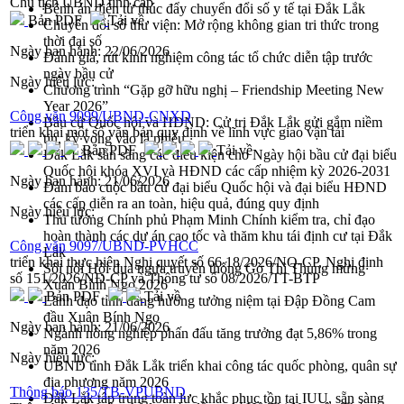
Chủ tịch UBND tỉnh cấp
Bệnh án điện tử thúc đẩy chuyển đổi số y tế tại Đắk Lắk
Bản PDF
Tải về
Chuyển đổi số thư viện: Mở rộng không gian tri thức trong
thời đại số
Ngày ban hành:
22/06/2026
Đánh giá, rút kinh nghiệm công tác tổ chức diễn tập trước
ngày bầu cử
Ngày hiệu lực:
Chương trình “Gặp gỡ hữu nghị – Friendship Meeting New
Year 2026”
Công văn 9099/UBND-CNXD
Bầu cử Quốc hội và HĐND: Cử tri Đắk Lắk gửi gắm niềm
triển khai một số văn bản quy định về lĩnh vực giao vận tải
tin, kỳ vọng vào lá phiếu
Bản PDF
Tải về
Đắk Lắk sẵn sàng các điều kiện cho Ngày hội bầu cử đại biểu
Quốc hội khóa XVI và HĐND các cấp nhiệm kỳ 2026-2031
Ngày ban hành:
21/06/2026
Đảm bảo cuộc bầu cử đại biểu Quốc hội và đại biểu HĐND
các cấp diễn ra an toàn, hiệu quả, đúng quy định
Ngày hiệu lực:
Thủ tướng Chính phủ Phạm Minh Chính kiểm tra, chỉ đạo
hoàn thành các dự án cao tốc và thăm khu tái định cư tại Đắk
Công văn 9097/UBND-PVHCC
Lắk
triển khai thực hiện Nghị quyết số 66.18/2026/NQ-CP, Nghị định
Sôi nổi Hội đua ngựa truyền thống Gò Thì Thùng mừng
số 151/2026/NĐ-CP và Thông tư số 08/2026/TT-BTP
Xuân Bính Ngọ 2026
Bản PDF
Tải về
Lãnh đạo tỉnh dâng hương tưởng niệm tại Đập Đồng Cam
đầu Xuân Bính Ngọ
Ngày ban hành:
21/06/2026
Ngành nông nghiệp phấn đấu tăng trưởng đạt 5,86% trong
năm 2026
Ngày hiệu lực:
UBND tỉnh Đắk Lắk triển khai công tác quốc phòng, quân sự
địa phương năm 2026
Thông báo 135/TB-VPUBND
Đắk Lắk tập trung toàn lực khắc phục tồn tại IUU, sẵn sàng