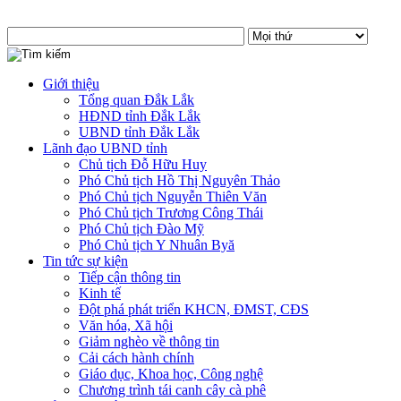
Giới thiệu
Tổng quan Đắk Lắk
HĐND tỉnh Đắk Lắk
UBND tỉnh Đắk Lắk
Lãnh đạo UBND tỉnh
Chủ tịch Đỗ Hữu Huy
Phó Chủ tịch Hồ Thị Nguyên Thảo
Phó Chủ tịch Nguyễn Thiên Văn
Phó Chủ tịch Trương Công Thái
Phó Chủ tịch Đào Mỹ
Phó Chủ tịch Y Nhuân Byă
Tin tức sự kiện
Tiếp cận thông tin
Kinh tế
Đột phá phát triển KHCN, ĐMST, CĐS
Văn hóa, Xã hội
Giảm nghèo về thông tin
Cải cách hành chính
Giáo dục, Khoa học, Công nghệ
Chương trình tái canh cây cà phê