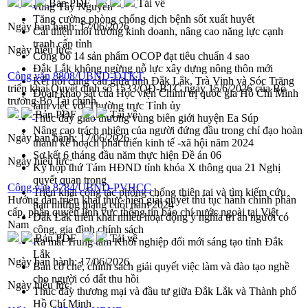
Bản PDF
Tải về
vùng Tây Nguyên
Tăng cường phòng chống dịch bệnh sốt xuất huyết
Ngày ban hành:
17/06/2026
Cải thiện môi trường kinh doanh, nâng cao năng lực cạnh
tranh cấp tỉnh
Ngày hiệu lực:
Công bố 14 sản phẩm OCOP đạt tiêu chuẩn 4 sao
Đắk Lắk không ngừng nỗ lực xây dựng nông thôn mới
Công văn 8808/UBND-ĐTKT
Kết nối cung cầu giữa tỉnh Đắk Lắk, Trà Vinh và Sóc Trăng
triển khai Quyết định số 1533/QĐ-BTC ngày 15/6/2026 của Bộ
Đoàn khảo sát của Học viện Chính trị quốc gia Hồ Chí Minh
trưởng Bộ Tài chính
làm việc với Thường trực Tỉnh ủy
Bản PDF
Tải về
Thúc đẩy giao thương vùng biên giới huyện Ea Súp
Nâng cao trách nhiệm của người đứng đầu trong chỉ đạo hoàn
Ngày ban hành:
17/06/2026
thành kế hoạch phát triển kinh tế -xã hội năm 2024
Sơ kết 6 tháng đầu năm thực hiện Đề án 06
Ngày hiệu lực:
Kỳ họp thứ Tám HĐND tỉnh khóa X thông qua 21 Nghị
quyết quan trọng
Công văn 8784/UBND-PVHCC
Triển khai công tác phòng chống thiên tai và tìm kiếm cứu
Hướng dẫn triển khai thực hiện giải quyết thủ tục hành chính phân
nạn những tháng cuối năm 2024
cấp, phân quyền lĩnh vực thông tin báo chí nước ngoài tại Việt
Đắk Lắk triển khai nhiều hoạt động ý nghĩa tri ân người có
Nam
công, gia đình chính sách
Bản PDF
Tải về
Ra mắt Trung tâm Khởi nghiệp đổi mới sáng tạo tỉnh Đắk
Lắk
Ngày ban hành:
17/06/2026
Bàn cơ chế, chính sách giải quyết việc làm và đào tạo nghề
cho người có đất thu hồi
Ngày hiệu lực:
Thúc đẩy thương mại và đầu tư giữa Đắk Lắk và Thành phố
Hồ Chí Minh