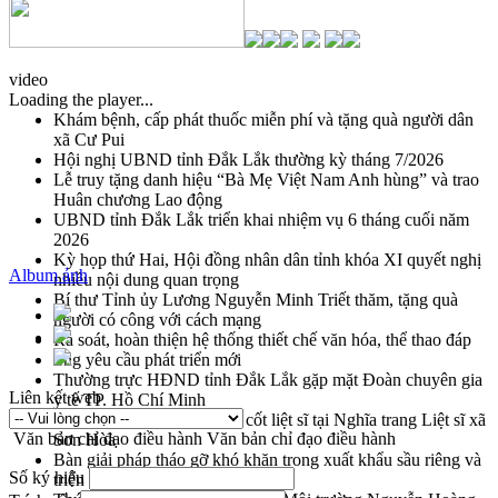
video
Loading the player...
Khám bệnh, cấp phát thuốc miễn phí và tặng quà người dân
xã Cư Pui
Hội nghị UBND tỉnh Đắk Lắk thường kỳ tháng 7/2026
Lễ truy tặng danh hiệu “Bà Mẹ Việt Nam Anh hùng” và trao
Huân chương Lao động
UBND tỉnh Đắk Lắk triển khai nhiệm vụ 6 tháng cuối năm
2026
Kỳ họp thứ Hai, Hội đồng nhân dân tỉnh khóa XI quyết nghị
Album ảnh
nhiều nội dung quan trọng
Bí thư Tỉnh ủy Lương Nguyễn Minh Triết thăm, tặng quà
người có công với cách mạng
Rà soát, hoàn thiện hệ thống thiết chế văn hóa, thể thao đáp
ứng yêu cầu phát triển mới
Thường trực HĐND tỉnh Đắk Lắk gặp mặt Đoàn chuyên gia
Liên kết web
y tế TP. Hồ Chí Minh
Lễ truy điệu và an táng hài cốt liệt sĩ tại Nghĩa trang Liệt sĩ xã
Văn bản chỉ đạo điều hành
Văn bản chỉ đạo điều hành
Sơn Hòa
Bàn giải pháp tháo gỡ khó khăn trong xuất khẩu sầu riêng và
Số ký hiệu
triển khai quy định EUDR