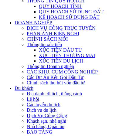
THÔNG TIN QUY HOẠCH
QUY HOẠCH TỈNH
QUY HOẠCH SỬ DỤNG ĐẤT
KẾ HOẠCH SỬ DỤNG ĐẤT
DOANH NGHIỆP
DỊCH VỤ CÔNG TRỰC TUYẾN
PHẢN ÁNH KIẾN NGHỊ
CHÍNH SÁCH MỚI
Thông tin xúc tiến
XÚC TIẾN ĐẦU TƯ
XÚC TIẾN THƯƠNG MẠI
XÚC TIẾN DU LỊCH
Thông tin Doanh nghiệp
CÁC KHU, CỤM CÔNG NGHIỆP
Các Dự Án Kêu Gọi Đầu Tư
Chính sách thu hút vốn đầu tư
Du khách
Địa danh, di tích, thắng cảnh
Lễ hội
Các tuyến du lịch
Dịch vụ du lịch
Dịch Vụ Công Cộng
Khách sạn, nhà nghỉ
Nhà hàng, Quán ăn
BẢO TÀNG