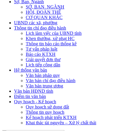
Sở, Ban, Ngành
SỞ, BAN, NGÀNH
HỘI, ĐOÀN THỂ
CƠ QUAN KHÁC
UBND các xã, phường
Thông tin chỉ đạo điều hành
Lịch làm việc của UBND tỉnh
Khen thưởng, xử phạt HC
Thông tin báo cáo thống kê
Tư vấn pháp luật
Báo cáo KTXH
Giải quyết đơn thư
Lịch tiếp công dân
Hệ thống văn bản
Văn bản pháp quy
Văn bản chỉ đạo điều hành
Văn bản trung ương
Văn bản HĐND tỉnh
Điểm tin văn bản
Quy hoạch - Kế hoạch
Quy hoạch sử dụng đất
Thông tin quy hoạch
Kế hoạch phát triển KTXH
Khai thác tài nguyên – Xử lý chất thải