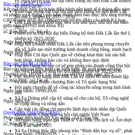
vụ Nghị quyết Đại hội đại biểu Đảng bộ tỉnh Đắk Lắk nhiệm
Báo cáo 242/BC-UBND
kỳ 2025-2030
Kết quả thực hiện kịch bản điều hành nền kinh tế 6 tháng đầu năm
Khai mạc trọng thể Đại hội đại biểu Đảng bộ tỉnh Đắk Lắk
và nhiệm vụ 6 tháng cuối năm nhằm đảm bảo mục tiêu tăng trưởng
lần thứ I, nhiệm kỳ 2025 - 2030
GRDP năm 2026 đạt 10&percent; trở lên (Báo cáo trình Kỳ họp
Đắk Lắk hoàn thành mục tiêu xóa nhà tạm, nhà dột nát năm
giữa năm HĐND tỉnh khóa XI)
2025
Bản PDF
Tải về
Phiên trù bị Đại hội đại biểu Đảng bộ tỉnh Đắk Lắk lần thứ I,
nhiệm kỳ 2025-2030
Ngày ban hành:
19/06/2026
Hiệp hội Doanh nhân Đắk Lắk cần tiên phong trong chuyển
đổi số, kiến tạo môi trường kinh doanh công bằng, minh bạch
Ngày hiệu lực:
Họp Ban Chỉ đạo Quốc gia về chống khai thác hải sản bất
hợp pháp, không báo cáo và không theo quy định
Báo cáo 241/BC-UBND
Đại hội Đảng bộ cấp cơ sở góp phần vào thanh công Đại hội
Báo cáo kết quả thực hiện các kiến nghị, đề xuất giám sát của
đại biểu Đảng bộ tỉnh lần thứ nhất, nhiệm kỳ 2025-2030
Thường trực HĐND, các Ban của HĐND tỉnh năm 2025
Lực lượng vũ trang tỉnh Đắk Lắk kỷ niệm 80 năm thành lập
Bản PDF
Tải về
và đón nhận Huân chương Bảo vệ Tổ quốc hạng Nhì
Hội nghị chuyên đề về công tác khuyến nông trong tình hình
Ngày ban hành:
19/06/2026
mới
Xã Ea Drăng phổ cập kỹ năng số cho cán bộ, Tổ công nghệ
Ngày hiệu lực:
số cộng đồng và nông dân
Gặp mặt các đồng chí nguyên lãnh đạo tỉnh nhân dịp Quốc
Quyết định 1941/QĐ-UBND
khánh nước Cộng hòa xã hội chủ nghĩa Việt Nam
Phân công điều hành Sở Xây dựng - Lê Công Du
300 gian hàng tham gia Tuần lễ Văn hóa, Du lịch và Ẩm thực
Bản PDF
Tải về
Đắk Lắk năm 2025
Xã Ea Drăng thúc đẩy phong trào “Bình dân học vụ số”, phát
Ngày ban hành:
19/06/2026