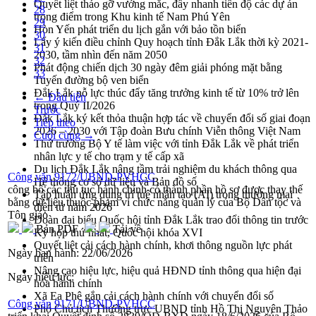
Quyết liệt tháo gỡ vướng mắc, đẩy nhanh tiến độ các dự án
28
trọng điểm trong Khu kinh tế Nam Phú Yên
29
Hòn Yến phát triển du lịch gắn với bảo tồn biển
30
Lấy ý kiến điều chỉnh Quy hoạch tỉnh Đắk Lắk thời kỳ 2021-
31
2030, tầm nhìn đến năm 2050
32
Phát động chiến dịch 30 ngày đêm giải phóng mặt bằng
33
Tuyến đường bộ ven biển
Đắk Lắk nỗ lực thúc đẩy tăng trưởng kinh tế từ 10% trở lên
← Đầu tiên
trong Quý II/2026
Trước
Đắk Lắk ký kết thỏa thuận hợp tác về chuyển đổi số giai đoạn
Tiếp theo
2026 – 2030 với Tập đoàn Bưu chính Viễn thông Việt Nam
Cuối cùng →
Thứ trưởng Bộ Y tế làm việc với tỉnh Đắk Lắk về phát triển
nhân lực y tế cho trạm y tế cấp xã
Du lịch Đắk Lắk nâng tầm trải nghiệm du khách thông qua
Công văn 9172/UBND-PVHCC
Hệ thống cơ sở dữ liệu và Bản đồ số
công bố các thủ tục hành chính có thành phần hồ sơ được thay thế
Tập huấn ứng dụng trí tuệ nhân tạo (AI) trong thương mại
bằng dữ liệu thuộc phạm vi chức năng quản lý của Bộ Dân tộc và
điện tử năm 2026
Tôn giáo
Đoàn đại biểu Quốc hội tỉnh Đắk Lắk trao đổi thông tin trước
Bản PDF
Tải về
Kỳ họp thứ nhất, Quốc hội khóa XVI
Quyết liệt cải cách hành chính, khơi thông nguồn lực phát
Ngày ban hành:
22/06/2026
triển
Nâng cao hiệu lực, hiệu quả HĐND tỉnh thông qua hiện đại
Ngày hiệu lực:
hóa hành chính
Xã Ea Phê gắn cải cách hành chính với chuyển đổi số
Công văn 9171/UBND-PVHCC
Phó Chủ tịch Thường trực UBND tỉnh Hồ Thị Nguyên Thảo