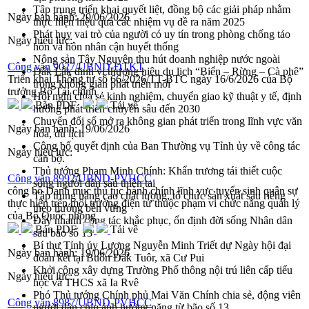
Tập trung triển khai quyết liệt, đồng bộ các giải pháp nhằm
Ngày ban hành:
20/06/2026
thực hiện hiệu quả các nhiệm vụ đề ra năm 2025
Phát huy vai trò của người có uy tín trong phòng chống tảo
Ngày hiệu lực:
hôn và hôn nhân cận huyết thống
Nông sản Tây Nguyên thu hút doanh nghiệp nước ngoài
Công văn 9027/UBND-ĐTKT
Đắk Lắk định vị thương hiệu du lịch “Biển – Rừng – Cà phê”
Triển khai Thông tư số 66/2026/TT-BTC ngày 16/6/2026 của Bộ
trong không gian phát triển mới
trưởng Bộ Tài chính
Hội nghị chia sẻ kinh nghiệm, chuyển giao kỹ thuật y tế, định
Bản PDF
Tải về
hướng phát triển chuyên sâu đến 2030
Chuyển đổi số mở ra không gian phát triển trong lĩnh vực văn
Ngày ban hành:
19/06/2026
hóa, du lịch
Công bố quyết định của Ban Thường vụ Tỉnh ủy về công tác
Ngày hiệu lực:
cán bộ.
Thủ tướng Phạm Minh Chính: Khẩn trương tái thiết cuộc
Công văn 8992/UBND-PVHCC
sống người dân sau thiên tai
công bố Danh mục thủ tục hành chính lĩnh vực tuyển sinh quân sự
Tập trung nâng cao chất lượng, tổ chức sản xuất sầu riêng
thực hiện trên môi trường điện tử thuộc phạm vi chức năng quản lý
theo hướng bền vững
của Bộ Quốc phòng
Đẩy nhanh công tác khắc phục, ổn định đời sống Nhân dân
Bản PDF
Tải về
sau bão số 13
Bí thư Tỉnh ủy Lương Nguyễn Minh Triết dự Ngày hội đại
Ngày ban hành:
19/06/2026
đoàn kết tại Buôn Đăk Tuôr, xã Cư Pui
Khởi công xây dựng Trường Phổ thông nội trú liên cấp tiểu
Ngày hiệu lực:
học và THCS xã Ia Rvê
Phó Thủ tướng Chính phủ Mai Văn Chính chia sẻ, động viên
Công văn 8987/UBND-PVHCC
người dân chịu ảnh hưởng nặng từ bão số 13