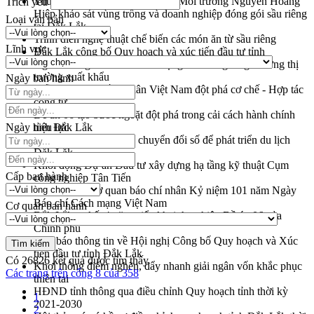
Thứ trưởng Bộ Nông nghiệp và Môi trường Nguyễn Hoàng
Trích yếu
Hiệp khảo sát vùng trồng và doanh nghiệp đóng gói sầu riêng
Loại văn bản
tại Đắk Lắk
Trình diễn nghệ thuật chế biến các món ăn từ sầu riêng
Lĩnh vực
Đắk Lắk công bố Quy hoạch và xúc tiến đầu tư tỉnh
Ngành cá ngừ Đắk Lắk chủ động thích ứng để giữ vững thị
trường xuất khẩu
Ngày ban hành
Diễn đàn Kinh tế tư nhân Việt Nam đột phá cơ chế - Hợp tác
công tư
Đề án 06 tạo bước ngoặt đột phá trong cải cách hành chính
Ngày hiệu lực
tỉnh Đắk Lắk
Kết nối tour, đẩy mạnh chuyển đổi số để phát triển du lịch
Đắk Lắk
Khởi động Dự án Đầu tư xây dựng hạ tầng kỹ thuật Cụm
Cấp ban hành
công nghiệp Tân Tiến
Gặp mặt các cơ quan báo chí nhân Kỷ niệm 101 năm Ngày
Báo chí Cách mạng Việt Nam
Cơ quan ban hành
Đắk Lắk sơ kết 4 năm triển khai thực hiện Đề án 06 của
Chính phủ
Họp báo thông tin về Hội nghị Công bố Quy hoạch và Xúc
tiến đầu tư tỉnh Đắk Lắk
Có
26826
kết quả được tìm thấy
Khơi thông điểm nghẽn, đẩy nhanh giải ngân vốn khắc phục
Các trang trên cổng 8 của 358
thiên tai
HĐND tỉnh thông qua điều chỉnh Quy hoạch tỉnh thời kỳ
1
2021-2030
2