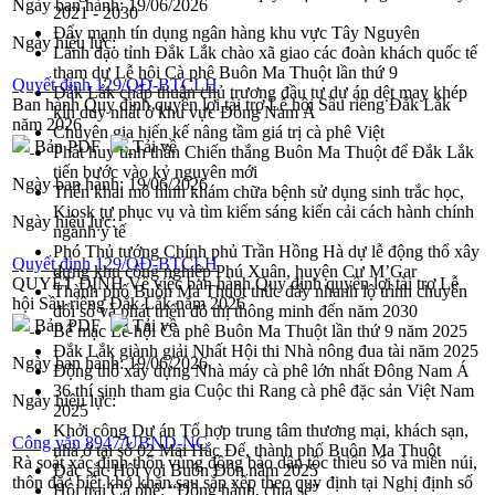
Ngày ban hành:
19/06/2026
2021 - 2030
Đẩy mạnh tín dụng ngân hàng khu vực Tây Nguyên
Ngày hiệu lực:
Lãnh đạo tỉnh Đắk Lắk chào xã giao các đoàn khách quốc tế
tham dự Lễ hội Cà phê Buôn Ma Thuột lần thứ 9
Quyết định 129/QĐ-BTCLH
Đắk Lắk chấp thuận chủ trương đầu tư dự án dệt may khép
Ban hành Quy định quyền lợi tài trợ Lễ hội Sầu riêng Đắk Lắk
kín duy nhất ở khu vực Đông Nam Á
năm 2026
Chuyên gia hiến kế nâng tầm giá trị cà phê Việt
Bản PDF
Tải về
Phát huy tinh thần Chiến thắng Buôn Ma Thuột để Đắk Lắk
tiến bước vào kỷ nguyên mới
Ngày ban hành:
19/06/2026
Triển khai mô hình khám chữa bệnh sử dụng sinh trắc học,
Kiosk tự phục vụ và tìm kiếm sáng kiến cải cách hành chính
Ngày hiệu lực:
ngành y tế
Phó Thủ tướng Chính phủ Trần Hồng Hà dự lễ động thổ xây
Quyết định 129/QĐ-BTCLH
dựng khu công nghiệp Phú Xuân, huyện Cư M’Gar
QUYẾT ĐỊNH Về việc ban hành Quy định quyền lợi tài trợ Lễ
Thành phố Buôn Ma Thuột thúc đẩy nhanh lộ trình chuyển
hội Sầu riêng Đắk Lắk năm 2026
đổi số và phát triển đô thị thông minh đến năm 2030
Bản PDF
Tải về
Bế mạc Lễ hội Cà phê Buôn Ma Thuột lần thứ 9 năm 2025
Đắk Lắk giành giải Nhất Hội thi Nhà nông đua tài năm 2025
Ngày ban hành:
19/06/2026
Động thổ xây dựng Nhà máy cà phê lớn nhất Đông Nam Á
36 thí sinh tham gia Cuộc thi Rang cà phê đặc sản Việt Nam
Ngày hiệu lực:
2025
Khởi công Dự án Tổ hợp trung tâm thương mại, khách sạn,
Công văn 8947/UBND-NC
nhà ở tại số 02 Mai Hắc Đế, thành phố Buôn Ma Thuột
Rà soát xác định thôn vùng đồng bào dân tộc thiểu số và miền núi,
Đặc sắc Hội voi Buôn Đôn năm 2025
thôn đặc biệt khó khăn sau sắp xếp theo quy định tại Nghị định số
Hội trại Cà phê: “Đồng hành, chia sẻ”