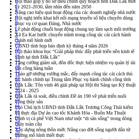
Hội thảo góp ý hồ sơ điều chỉnh quy hoạch tỉnh Đắk Lắk thời
3
kỳ 2021-2030, tầm nhìn đến năm 2050
4
Nâng cao hiệu quả hoạt động của các doanh nghiệp nhà nước
5
Hội nghị triển khai kết nối mạng truyền số liệu chuyên dùng
6
phục vụ cơ quan Đảng, Nhà nước
7
Lễ phát động chuỗi hoạt động chung tay làm sạch môi trường
8
Xã Ea Kar bước chuyển mình trong công tác cải cách hành
9
chính mô hình mới
10
UBND tỉnh họp báo định kỳ tháng 4 năm 2026
11
Hội thảo khoa học “Giải pháp thúc đẩy phát triển nền kinh tế
12
xanh tại tỉnh Đắk Lắk”
13
Tăng cường giám sát, đôn đốc thực hiện nhiệm vụ quản lý tài
14
sản công hàng tuần
15
Tháo gỡ những vướng mắc, đẩy mạnh công tác cải cách thủ
16
tục hành chính tại Trung tâm Phục vụ hành chính công tỉnh
17
Đắk Lắk: Tôn vinh 46 giải pháp tại Hội thi Sáng tạo Kỹ thuật
18
2024 - 2025
19
Đắk Lắk rà soát, điều chỉnh Đề án 190 về phát triển nuôi
20
trồng thủy sản
21
Phó Chủ tịch UBND tỉnh Đắk Lắk Trương Công Thái kiểm
22
tra thực địa Dự án cao tốc Khánh Hòa - Buôn Ma Thuột
23
Định vị cà phê Việt Nam như một “di sản sống” trong dòng
24
chảy toàn cầu
25
Xây dựng nông thôn mới: Nâng cao đời sống người dân từ
26
những mô hình thiết thực
27