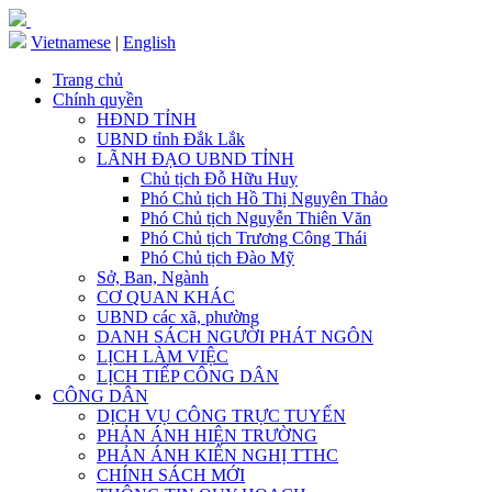
Vietnamese
|
English
Trang chủ
Chính quyền
HĐND TỈNH
UBND tỉnh Đắk Lắk
LÃNH ĐẠO UBND TỈNH
Chủ tịch Đỗ Hữu Huy
Phó Chủ tịch Hồ Thị Nguyên Thảo
Phó Chủ tịch Nguyễn Thiên Văn
Phó Chủ tịch Trương Công Thái
Phó Chủ tịch Đào Mỹ
Sở, Ban, Ngành
CƠ QUAN KHÁC
UBND các xã, phường
DANH SÁCH NGƯỜI PHÁT NGÔN
LỊCH LÀM VIỆC
LỊCH TIẾP CÔNG DÂN
CÔNG DÂN
DỊCH VỤ CÔNG TRỰC TUYẾN
PHẢN ÁNH HIỆN TRƯỜNG
PHẢN ÁNH KIẾN NGHỊ TTHC
CHÍNH SÁCH MỚI