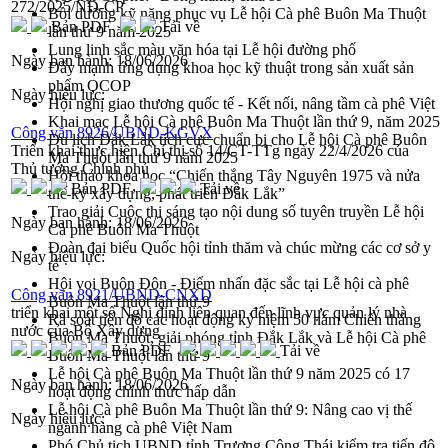
272/2025/NĐ-CP
Bồi dưỡng kỹ năng phục vụ Lễ hội Cà phê Buôn Ma Thuột
Bản PDF
Tải về
lần thứ 9 năm 2025
Lung linh sắc màu văn hóa tại Lễ hội đường phố
Ngày ban hành:
18/06/2026
Đẩy mạnh ứng dụng khoa học kỹ thuật trong sản xuất sản
phẩm OCOP
Ngày hiệu lực:
Hội nghị giao thương quốc tế - Kết nối, nâng tầm cà phê Việt
Khai mạc Lễ hội Cà phê Buôn Ma Thuột lần thứ 9, năm 2025
Công văn 8926/UBND-KGVX
Du lịch Đắk Lắk tích cực chuẩn bị cho Lễ hội Cà phê Buôn
Triển khai thực hiện Chỉ thị số 14/CT-TTg ngày 22/4/2026 của
Ma Thuột lần thứ 9 năm 2025
Thủ tướng Chính phủ
Hội thảo khoa học “Chiến thắng Tây Nguyên 1975 và nửa
Bản PDF
Tải về
thế kỷ xây dựng, phát triển Đắk Lắk”
Trao giải Cuộc thi sáng tạo nội dung số tuyên truyền Lễ hội
Ngày ban hành:
18/06/2026
Cà phê Buôn Ma Thuột
Đoàn đại biểu Quốc hội tỉnh thăm và chúc mừng các cơ sở y
Ngày hiệu lực:
tế
Hội voi Buôn Đôn - Điểm nhấn đặc sắc tại Lễ hội cà phê
Công văn 8921/UBND-CNXD
Buôn Ma Thuột lần thứ 9
triển khai một số Nghị định liên quan đến lĩnh vực quản lý nhà
Rà soát tiến độ các hoạt động kỷ niệm 50 năm Chiến thắng
nước của Bộ Xây dựng
Buôn Ma Thuột, giải phóng tỉnh Đắk Lắk và Lễ hội Cà phê
Bản PDF
Tải về
Buôn Ma Thuột lần thứ 9
Lễ hội Cà phê Buôn Ma Thuột lần thứ 9 năm 2025 có 17
Ngày ban hành:
18/06/2026
hoạt động chính thức hấp dẫn
Lễ hội Cà phê Buôn Ma Thuột lần thứ 9: Nâng cao vị thế
Ngày hiệu lực:
ngành hàng cà phê Việt Nam
Phó Chủ tịch UBND tỉnh Trương Công Thái kiểm tra tiến độ