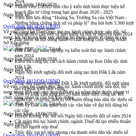
2024
Ngày ban hành:
18/06/2026
Thành viên UBND tỉnh cho ý kiến tình hình thực hiện kế
hoạch đầu tư công trung hạn giai đoạn 2020 - 2025
Ngày hiệu lực:
Triển lãm lưu động “Hoàng Sa, Trường Sa của Việt Nam -
Những bằng chứng lịch sử và pháp lý” thu hút hơn 5.300 lượt
Quyết định 1913/QĐ-UBND
người đến tham quan
Về việc công bố Danh mục thủ tục hành chính được sửa đổi, bổ
Những điều cần biết về bảo hiểm xã hội tự nguyện năm 2024
sung, bãi bỏ trong lĩnh vực đường bộ thuộc phạm vi quản lý của
Bảo hiểm xã hội đồng hành vì chất lượng cuộc sống Nhân
Sở Xây dựng
dân
Bản PDF
Tải về
Đắk Lắk tập huấn nghiệp vụ kiểm soát thủ tục hành chính
năm 2024
Ngày ban hành:
18/06/2026
Kiểm tra công tác cải cách hành chính tại Ban Dân tộc tỉnh
Đắk Lắk
Ngày hiệu lực:
Ngày hội khởi nghiệp đổi mới sáng tạo tỉnh Đắk Lắk năm
2024
Quyết định 1912/QĐ-UBND
Thúc đẩy doanh nghiệp Đắk Lắk khởi nghiệp, đổi mới sáng
Về việc công bố Danh mục thủ tục hành chính được sửa đổi, bổ
tạo và phát triển bền vững
sung trong lĩnh vực quy hoạch đô thị và nông thôn thuộc phạm vi
Tỉnh ủy Đắk Lắk tổng kết 20 năm thực hiện công tác kết
chức năng quản lý của Sở Xây dựng
nghĩa các cơ quan, đơn vị với buôn đồng bào dân tộc thiểu số
Bản PDF
Tải về
Tỉnh ủy Đắk Lắk quán triệt các văn bản về đại hội đảng bộ
các cấp
Ngày ban hành:
18/06/2026
Huyện Krông Pắc sôi nổi Ngày hội chuyển đổi số năm 2024
Cắt giảm thủ tục hành chính, ngành Thuế đã tạo nhiều thuận
Ngày hiệu lực:
lợi cho người nộp thuế
Thúc đẩy vai trò tiên phong của thanh niên dân tộc thiểu số
Quyết định 1910/QĐ-UBND