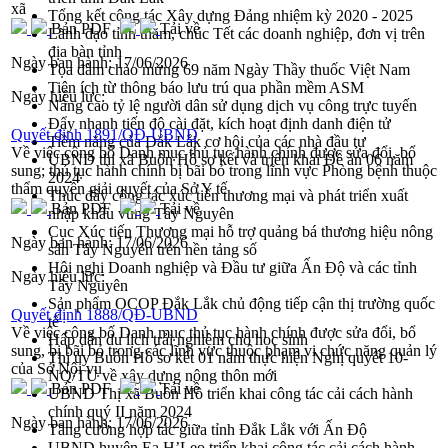
xã
Tổng kết công tác Xây dựng Đảng nhiệm kỳ 2020 - 2025
Bản PDF
Tải về
Lãnh đạo tỉnh thăm, chúc Tết các doanh nghiệp, đơn vị trên
địa bàn tỉnh
Ngày ban hành:
17/06/2026
Tọa đàm chào mừng 69 năm Ngày Thầy thuốc Việt Nam
Tiện ích từ thông báo lưu trú qua phần mềm ASM
Ngày hiệu lực:
Nâng cao tỷ lệ người dân sử dụng dịch vụ công trực tuyến
Đẩy nhanh tiến độ cài đặt, kích hoạt định danh điện tử
Quyết định 1891/QĐ-UBND
Tiềm năng của Đắk Lắk cơ hội của các nhà đầu tư
Về việc công bố Danh mục thủ tục hành chính được sửa đổi, bổ
UBND thị xã Buôn Hồ sơ kết và triển khai Đề án 06 năm
sung; thủ tục hành chính bị bãi bỏ trong lĩnh vực Phòng bệnh thuộc
2024
thẩm quyền giải quyết của Sở Y tế
Thúc đẩy công tác xúc tiến thương mại và phát triển xuất
Bản PDF
Tải về
nhập khẩu vùng Tây Nguyên
Cục Xúc tiến Thương mại hỗ trợ quảng bá thương hiệu nông
Ngày ban hành:
17/06/2026
sản Tây Nguyên trên nền tảng số
Hội nghị Doanh nghiệp và Đầu tư giữa Ấn Độ và các tỉnh
Ngày hiệu lực:
Tây Nguyên
Sản phẩm OCOP Đắk Lắk chủ động tiếp cận thị trường quốc
Quyết định 1888/QĐ-UBND
tế
Về việc công bố Danh mục thủ tục hành chính được sửa đổi, bổ
Hấp dẫn du lịch trải nghiệm cho học sinh
sung, bị bãi bỏ trong các lĩnh vực thuộc phạm vi chức năng quản lý
Thị ủy Buôn Hồ sơ kết 01 năm thực hiện Nghị quyết 10-
của Sở Nội vụ
NQ/TU về xây dựng nông thôn mới
Bản PDF
Tải về
UBND Thị xã Buôn Hồ triển khai công tác cải cách hành
chính quý II năm 2024
Ngày ban hành:
17/06/2026
Tăng cường hợp tác giữa tỉnh Đắk Lắk với Ấn Độ
UBND huyện Ea H’Leo triển khai công tác cải cách hành