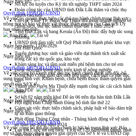
Ngày hiệu lực:
Nỗ lực ôn luyện cho Kỳ thi tốt nghiệp THPT năm 2024
Đoàn công tác của UBND tỉnh Đắk Lắk thăm và chúc thọ
Quyết định 1898/QĐ-UBND
người cao tuổi
Về việc ủy quyền thực hiện các thủ tục hành chính trong lĩnh vực
Chi cục Thuế TP. Buôn Ma Thuột đối thoại doanh nghiệp về
trồng trọt và bảo vệ thực vật thuộc thẩm quyền của Chủ tịch Ủy
chính sách, thủ tục hành chính thuế lần 1 năm 2024
ban nhân dân tỉnh
Tỉnh Đắk Lắk và bang Kerala (Ấn Độ) thúc đẩy hợp tác song
Bản PDF
Tải về
phương
UBND tỉnh làm việc với Quỹ Phát triển Hạnh phúc khu vực
Ngày ban hành:
17/06/2026
của Hàn Quốc
Tuyên dương học sinh và giáo viên đạt thành tích xuất sắc
Ngày hiệu lực:
trong các kỳ thi quốc gia, khu vực
Khám sàng lọc và tầm soát miễn phí bệnh tim cho trẻ em
Quyết định 1897/QĐ-UBND
Bước tiến mới trong phát triển kinh tế nông nghiệp
Về việc công bố Danh mục thủ tục hành chính được sửa đổi, bổ
Đồng bào Công giáo đổi mới nếp nghĩ, cách làm cà phê đặc
sung trong lĩnh vực Khám bệnh, chữa bệnh thuộc thẩm quyền giải
sản
quyết của Sở Y tế
Thành phố Buôn Ma Thuột đẩy mạnh công tác cải cách hành
Bản PDF
Tải về
chính
Sơ kết 02 năm triển khai Đề án 06 trên địa bàn tỉnh Đắk Lắk
Ngày ban hành:
17/06/2026
Hội nghị Ban Chấp hành Đảng bộ tỉnh lần thứ 22
Giám sát việc thực hiện chính sách, pháp luật về bảo đảm trật
Ngày hiệu lực:
tự an toàn giao thông
Phát động Tháng Công nhân - Tháng hành động về vệ sinh
Quyết định 1892/QĐ-UBND
an toàn lao động năm 2024
Về việc công bố thủ tục hành chính bị bãi bỏ trong lĩnh vực Bảo
Lan tỏa Cuộc thi tìm hiểu "Lịch sử 120 năm hình thành, phát
trợ xã hội thuộc thẩm quyền giải quyết của Sở Y tế và UBND cấp
triển tỉnh Đắk Lắk"