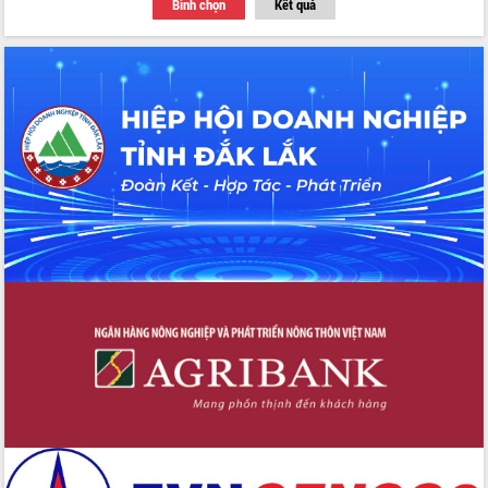
Bình chọn
Kết quả
du khách thông qua Hệ thống cơ sở dữ
liệu và Bản đồ số
Tập huấn ứng dụng trí tuệ nhân tạo (AI)
trong thương mại điện tử năm 2026
Đoàn đại biểu Quốc hội tỉnh Đắk Lắk
trao đổi thông tin trước Kỳ họp thứ
nhất, Quốc hội khóa XVI
Quyết liệt cải cách hành chính, khơi
thông nguồn lực phát triển
Nâng cao hiệu lực, hiệu quả HĐND
tỉnh thông qua hiện đại hóa hành chính
Xã Ea Phê gắn cải cách hành chính với
chuyển đổi số
Phó Chủ tịch Thường trực UBND tỉnh
Hồ Thị Nguyên Thảo làm việc tại Trung
tâm Phục vụ hành chính công xã Ea
Phê
Xây dựng nền hành chính số đồng
hành cùng nông dân dân, doanh nghiệp
Giai đoạn 2026-2030, Đắk Lắk phấn