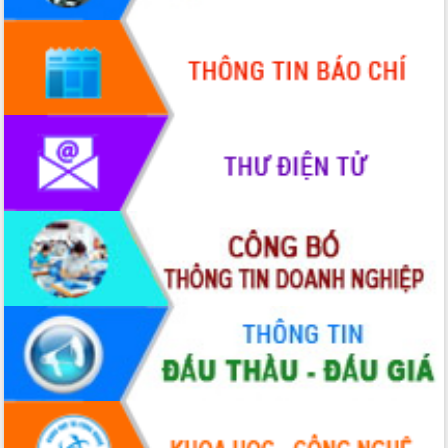
HĐND tỉnh thông qua điều chỉnh Quy
hoạch tỉnh thời kỳ 2021-2030
Hội thảo góp ý hồ sơ điều chỉnh quy
hoạch tỉnh Đắk Lắk thời kỳ 2021-2030,
tầm nhìn đến năm 2050
Nâng cao hiệu quả hoạt động của các
doanh nghiệp nhà nước
Hội nghị triển khai kết nối mạng
truyền số liệu chuyên dùng phục vụ cơ
quan Đảng, Nhà nước
Lễ phát động chuỗi hoạt động chung
tay làm sạch môi trường
Xã Ea Kar bước chuyển mình trong
công tác cải cách hành chính mô hình
mới
UBND tỉnh họp báo định kỳ tháng 4
năm 2026
Hội thảo khoa học “Giải pháp thúc đẩy
phát triển nền kinh tế xanh tại tỉnh
Đắk Lắk”
Tăng cường giám sát, đôn đốc thực