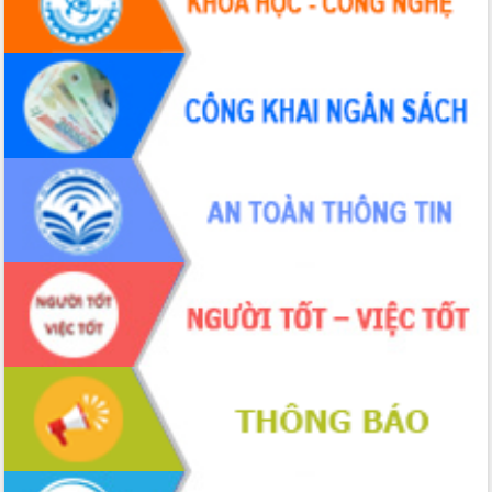
hiện nhiệm vụ quản lý tài sản công
hàng tuần
Tháo gỡ những vướng mắc, đẩy mạnh
công tác cải cách thủ tục hành chính
tại Trung tâm Phục vụ hành chính
công tỉnh
Đắk Lắk: Tôn vinh 46 giải pháp tại Hội
thi Sáng tạo Kỹ thuật 2024 - 2025
Đắk Lắk rà soát, điều chỉnh Đề án 190
về phát triển nuôi trồng thủy sản
Phó Chủ tịch UBND tỉnh Đắk Lắk
Trương Công Thái kiểm tra thực địa
Dự án cao tốc Khánh Hòa - Buôn Ma
Thuột
Định vị cà phê Việt Nam như một “di
sản sống” trong dòng chảy toàn cầu
Xây dựng nông thôn mới: Nâng cao đời
sống người dân từ những mô hình thiết
thực
Quyết liệt tháo gỡ vướng mắc, đẩy