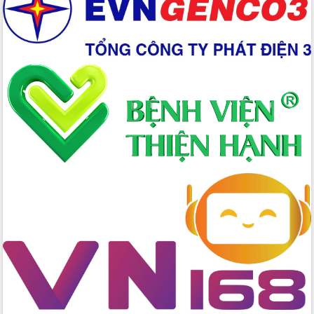
đấu có 77% xã đạt chuẩn nông thôn
mới
Chuyển đổi số 'mở đường' cho nông
nghiệp Đắk Lắk tăng trưởng bứt phá
Triển khai đồng bộ đo đạc, lập hồ sơ
địa chính, hoàn thiện cơ sở dữ liệu đất
đai
Ứng dụng sinh trắc học - Bước tiến
trong hành trình chuyển đổi số tại Đắk
Lắk
Đắk Lắk nâng cao hiệu quả công tác
Đảng từ Sổ tay đảng viên điện tử
Đắk Lắk đẩy mạnh nuôi biển công
nghệ, hướng tới phát triển thủy sản
bền vững
Tập huấn nâng cao năng lực triển khai
chuyển đổi số cho cán bộ, công chức
cấp xã
Đắk Lắk phát động hưởng ứng Ngày
Quyền của người tiêu dùng Việt Nam
2026