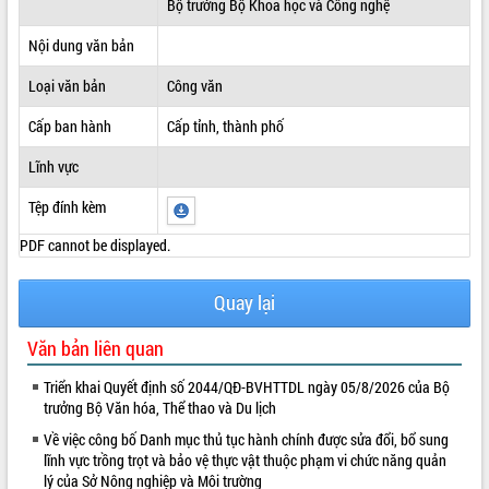
Bộ trưởng Bộ Khoa học và Công nghệ
ĐIỂM TIN VĂN BẢN
Nội dung văn bản
QUY HOẠCH - KẾ HOẠCH
Loại văn bản
Công văn
Cấp ban hành
Cấp tỉnh, thành phố
Lĩnh vực
Tệp đính kèm
PDF cannot be displayed.
Quay lại
Văn bản liên quan
Triển khai Quyết định số 2044/QĐ-BVHTTDL ngày 05/8/2026 của Bộ
trưởng Bộ Văn hóa, Thể thao và Du lịch
Về việc công bố Danh mục thủ tục hành chính được sửa đổi, bổ sung
lĩnh vực trồng trọt và bảo vệ thực vật thuộc phạm vi chức năng quản
lý của Sở Nông nghiệp và Môi trường