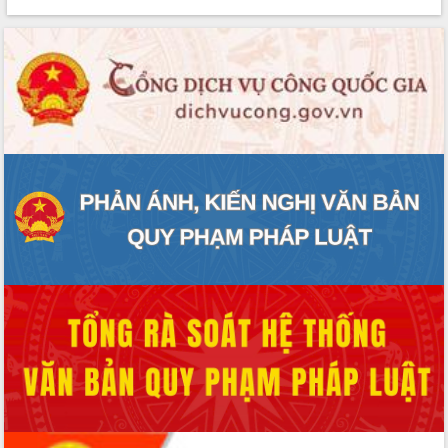
Rà soát, hoàn thiện hệ thống thiết chế
văn hóa, thể thao đáp ứng yêu cầu
phát triển mới
Thường trực HĐND tỉnh Đắk Lắk gặp
mặt Đoàn chuyên gia y tế TP. Hồ Chí
Minh
Lễ truy điệu và an táng hài cốt liệt sĩ
tại Nghĩa trang Liệt sĩ xã Sơn Hòa
Bàn giải pháp tháo gỡ khó khăn trong
xuất khẩu sầu riêng và triển khai quy
định EUDR
Thứ trưởng Bộ Nông nghiệp và Môi
trường Nguyễn Hoàng Hiệp khảo sát
vùng trồng và doanh nghiệp đóng gói
sầu riêng tại Đắk Lắk
Trình diễn nghệ thuật chế biến các
món ăn từ sầu riêng
Đắk Lắk công bố Quy hoạch và xúc
tiến đầu tư tỉnh
Ngành cá ngừ Đắk Lắk chủ động thích