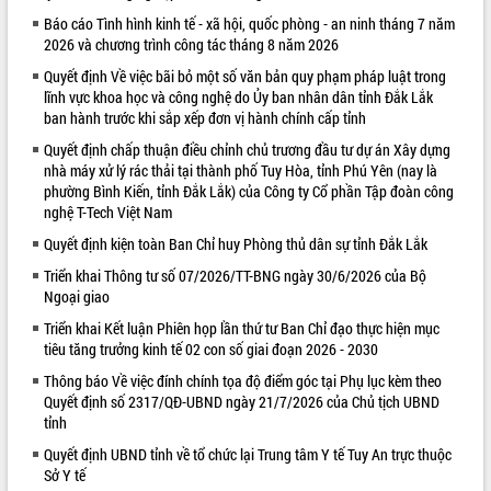
Báo cáo Tình hình kinh tế - xã hội, quốc phòng - an ninh tháng 7 năm
VIDEO
2026 và chương trình công tác tháng 8 năm 2026
Loading the player...
Quyết định Về việc bãi bỏ một số văn bản quy phạm pháp luật trong
lĩnh vực khoa học và công nghệ do Ủy ban nhân dân tỉnh Đắk Lắk
Trailer Lễ hội Sầu riêng Đắk Lắk năm
ban hành trước khi sắp xếp đơn vị hành chính cấp tỉnh
2026
Quyết định chấp thuận điều chỉnh chủ trương đầu tư dự án Xây dựng
Khám bệnh, cấp phát thuốc miễn phí
nhà máy xử lý rác thải tại thành phố Tuy Hòa, tỉnh Phú Yên (nay là
và tặng quà người dân xã Cư Pui
phường Bình Kiến, tỉnh Đắk Lắk) của Công ty Cổ phần Tập đoàn công
Hội nghị UBND tỉnh Đắk Lắk thường kỳ
nghệ T-Tech Việt Nam
tháng 7/2026
Quyết định kiện toàn Ban Chỉ huy Phòng thủ dân sự tỉnh Đắk Lắk
Lễ truy tặng danh hiệu “Bà Mẹ Việt
ALBUM ẢNH
Nam Anh hùng” và trao Huân chương
Triển khai Thông tư số 07/2026/TT-BNG ngày 30/6/2026 của Bộ
Ngoại giao
Lao động
UBND tỉnh Đắk Lắk triển khai nhiệm
Triển khai Kết luận Phiên họp lần thứ tư Ban Chỉ đạo thực hiện mục
vụ 6 tháng cuối năm 2026
tiêu tăng trưởng kinh tế 02 con số giai đoạn 2026 - 2030
Kỳ họp thứ Hai, Hội đồng nhân dân
Thông báo Về việc đính chính tọa độ điểm góc tại Phụ lục kèm theo
tỉnh khóa XI quyết nghị nhiều nội dung
Quyết định số 2317/QĐ-UBND ngày 21/7/2026 của Chủ tịch UBND
quan trọng
tỉnh
Bí thư Tỉnh ủy Lương Nguyễn Minh
Quyết định UBND tỉnh về tổ chức lại Trung tâm Y tế Tuy An trực thuộc
Triết thăm, tặng quà người có công với
Sở Y tế
cách mạng
LIÊN KẾT WEB