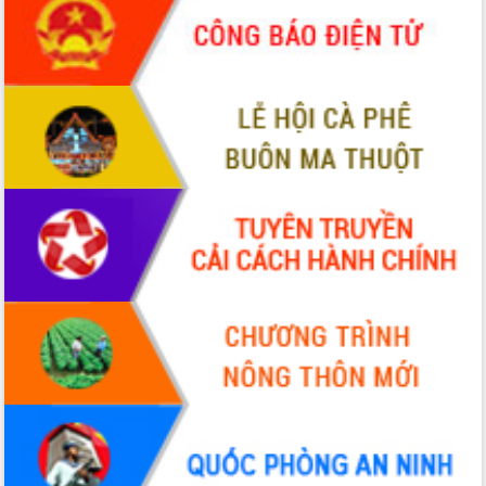
ứng để giữ vững thị trường xuất khẩu
Diễn đàn Kinh tế tư nhân Việt Nam đột
phá cơ chế - Hợp tác công tư
Đề án 06 tạo bước ngoặt đột phá trong
cải cách hành chính tỉnh Đắk Lắk
Kết nối tour, đẩy mạnh chuyển đổi số
để phát triển du lịch Đắk Lắk
Khởi động Dự án Đầu tư xây dựng hạ
tầng kỹ thuật Cụm công nghiệp Tân
Tiến
Gặp mặt các cơ quan báo chí nhân Kỷ
niệm 101 năm Ngày Báo chí Cách
mạng Việt Nam
Đắk Lắk sơ kết 4 năm triển khai thực
hiện Đề án 06 của Chính phủ
Họp báo thông tin về Hội nghị Công bố
Quy hoạch và Xúc tiến đầu tư tỉnh Đắk
Lắk
Khơi thông điểm nghẽn, đẩy nhanh
giải ngân vốn khắc phục thiên tai