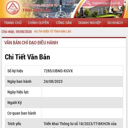
|
Vietnamese
English
TRANG CHỦ
CHÍNH QUYỀN
CÔNG DÂN
DOANH NGHIỆP
DU KHÁCH
Chủ nhật, 09/08/2026
ỚI CỔNG THÔNG TIN ĐIỆN TỬ TỈNH ĐẮK LẮK
VĂN BẢN CHỈ ĐẠO ĐIỀU HÀNH
GIỚI THIỆU
LÃNH ĐẠO UBND TỈNH
Chi Tiết Văn Bản
TIN TỨC SỰ KIỆN
Số ký hiệu
7285/UBND-KGVX
SỞ, BAN, NGÀNH
Ngày ban hành
24/08/2023
UBND CÁC XÃ, PHƯỜNG
Ngày hiệu lực
THÔNG TIN CHỈ ĐẠO ĐIỀU HÀNH
Người Ký
HỆ THỐNG VĂN BẢN
Cơ quan ban hành
Trích yếu
Triển khai Thông tư số 18/2023/TT-BKHCN của
VĂN BẢN HĐND TỈNH