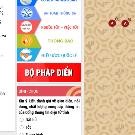
ọt
ờng
g
c và
ác
a
BÌNH CHỌN
inh
Xin ý kiến đánh giá về giao diện, nội
dung, chất lượng cung cấp thông tin
của Cổng thông tin điện tử tỉnh
Rất tốt
Tốt
Trung bình