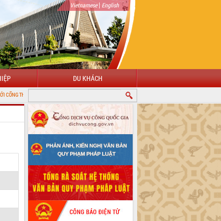
|
Vietnamese
English
IỆP
DU KHÁCH
 TIN ĐIỆN TỬ TỈNH ĐẮK LẮK