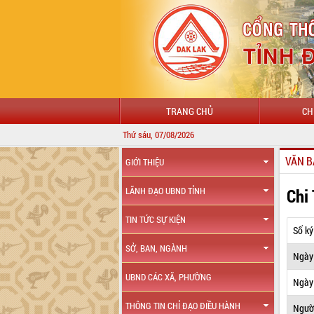
TRANG CHỦ
CH
Thứ sáu, 07/08/2026
VĂN B
GIỚI THIỆU
Chi
LÃNH ĐẠO UBND TỈNH
TIN TỨC SỰ KIỆN
Số ký
SỞ, BAN, NGÀNH
Ngày
UBND CÁC XÃ, PHƯỜNG
Ngày 
THÔNG TIN CHỈ ĐẠO ĐIỀU HÀNH
Ngườ