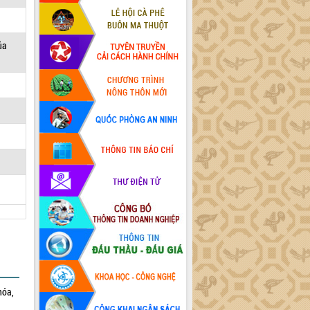
ủa
hóa,