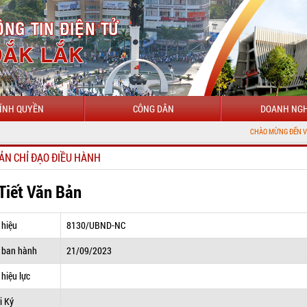
ÍNH QUYỀN
CÔNG DÂN
DOANH NGH
CHÀO MỪNG ĐẾN VỚI CỔNG THÔNG
ẢN CHỈ ĐẠO ĐIỀU HÀNH
 Tiết Văn Bản
 hiệu
8130/UBND-NC
 ban hành
21/09/2023
hiệu lực
i Ký