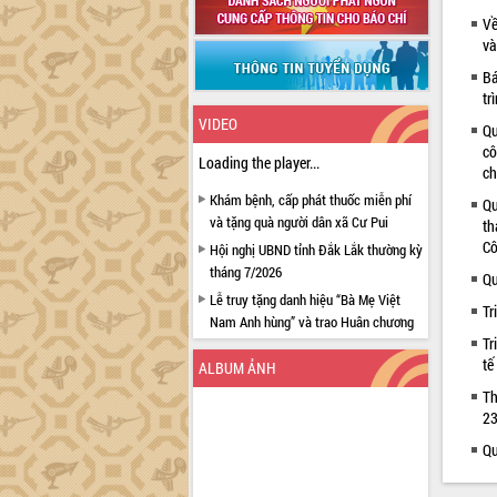
Về
và
Bá
tr
VIDEO
Qu
cô
Loading the player...
ch
Khám bệnh, cấp phát thuốc miễn phí
Qu
và tặng quà người dân xã Cư Pui
th
Cô
Hội nghị UBND tỉnh Đắk Lắk thường kỳ
tháng 7/2026
Qu
Lễ truy tặng danh hiệu “Bà Mẹ Việt
Tr
Nam Anh hùng” và trao Huân chương
Tr
Lao động
tế
ALBUM ẢNH
UBND tỉnh Đắk Lắk triển khai nhiệm
vụ 6 tháng cuối năm 2026
Th
23
Kỳ họp thứ Hai, Hội đồng nhân dân
tỉnh khóa XI quyết nghị nhiều nội dung
Qu
quan trọng
Bí thư Tỉnh ủy Lương Nguyễn Minh