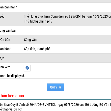
uan ban hành
 yếu
Triển khai thực hiện Công điện số 825/CĐ-TTg ngày 15/9/2023 c
Thủ tướng Chính phủ
dung văn bản
văn bản
Công văn
ban hành
Cấp tỉnh, thành phố
vực
ính kèm
nnot be displayed.
Quay lại
 bản liên quan
iển khai Quyết định số 2044/QĐ-BVHTTDL ngày 05/8/2026 của Bộ trưởng Bộ Văn 
ể thao và Du lịch