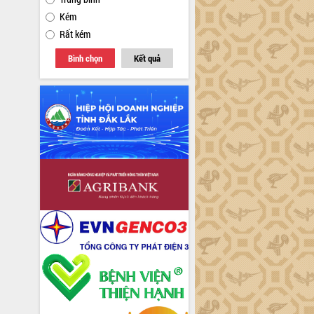
Kém
Rất kém
Bình chọn
Kết quả