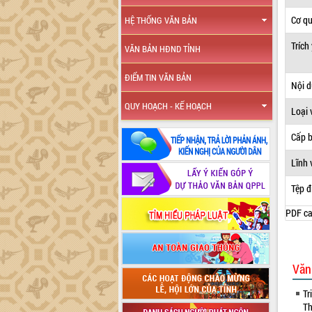
Cơ q
HỆ THỐNG VĂN BẢN
Trích
VĂN BẢN HĐND TỈNH
ĐIỂM TIN VĂN BẢN
Nội 
QUY HOẠCH - KẾ HOẠCH
Loại 
Cấp 
Lĩnh 
Tệp đ
PDF ca
Văn
Tr
Th