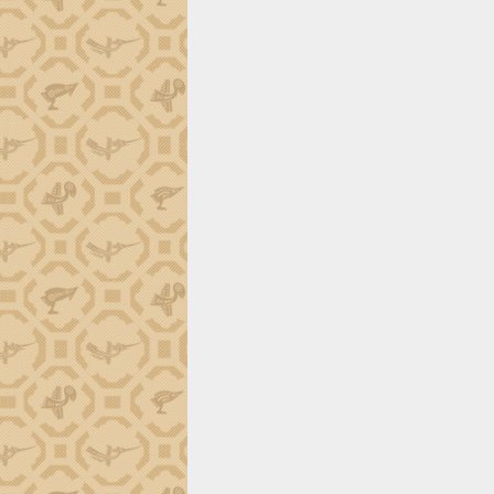
tiến đầu tư tỉnh
Ngành cá ngừ Đắk Lắk chủ động thích
ứng để giữ vững thị trường xuất khẩu
Diễn đàn Kinh tế tư nhân Việt Nam đột
phá cơ chế - Hợp tác công tư
Đề án 06 tạo bước ngoặt đột phá trong
cải cách hành chính tỉnh Đắk Lắk
Kết nối tour, đẩy mạnh chuyển đổi số
để phát triển du lịch Đắk Lắk
Khởi động Dự án Đầu tư xây dựng hạ
tầng kỹ thuật Cụm công nghiệp Tân
Tiến
Gặp mặt các cơ quan báo chí nhân Kỷ
niệm 101 năm Ngày Báo chí Cách
mạng Việt Nam
Đắk Lắk sơ kết 4 năm triển khai thực
hiện Đề án 06 của Chính phủ
Họp báo thông tin về Hội nghị Công bố
Quy hoạch và Xúc tiến đầu tư tỉnh Đắk
Lắk