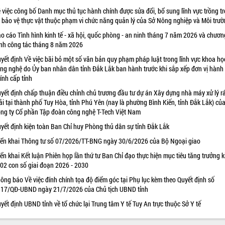
 việc công bố Danh mục thủ tục hành chính được sửa đổi, bổ sung lĩnh vực trồng tr
 bảo vệ thực vật thuộc phạm vi chức năng quản lý của Sở Nông nghiệp và Môi trư
o cáo Tình hình kinh tế - xã hội, quốc phòng - an ninh tháng 7 năm 2026 và chươn
ình công tác tháng 8 năm 2026
yết định Về việc bãi bỏ một số văn bản quy phạm pháp luật trong lĩnh vực khoa họ
ng nghệ do Ủy ban nhân dân tỉnh Đắk Lắk ban hành trước khi sắp xếp đơn vị hành
ính cấp tỉnh
yết định chấp thuận điều chỉnh chủ trương đầu tư dự án Xây dựng nhà máy xử lý r
ải tại thành phố Tuy Hòa, tỉnh Phú Yên (nay là phường Bình Kiến, tỉnh Đắk Lắk) củ
ng ty Cổ phần Tập đoàn công nghệ T-Tech Việt Nam
yết định kiện toàn Ban Chỉ huy Phòng thủ dân sự tỉnh Đắk Lắk
iển khai Thông tư số 07/2026/TT-BNG ngày 30/6/2026 của Bộ Ngoại giao
iển khai Kết luận Phiên họp lần thứ tư Ban Chỉ đạo thực hiện mục tiêu tăng trưởng k
 02 con số giai đoạn 2026 - 2030
ông báo Về việc đính chính tọa độ điểm góc tại Phụ lục kèm theo Quyết định số
17/QĐ-UBND ngày 21/7/2026 của Chủ tịch UBND tỉnh
yết định UBND tỉnh về tổ chức lại Trung tâm Y tế Tuy An trực thuộc Sở Y tế