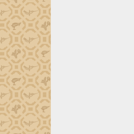
tiến đầu tư tỉnh
Ngành cá ngừ Đắk Lắk chủ động thích
ứng để giữ vững thị trường xuất khẩu
Diễn đàn Kinh tế tư nhân Việt Nam đột
phá cơ chế - Hợp tác công tư
Đề án 06 tạo bước ngoặt đột phá trong
cải cách hành chính tỉnh Đắk Lắk
Kết nối tour, đẩy mạnh chuyển đổi số
để phát triển du lịch Đắk Lắk
Khởi động Dự án Đầu tư xây dựng hạ
tầng kỹ thuật Cụm công nghiệp Tân
Tiến
Gặp mặt các cơ quan báo chí nhân Kỷ
niệm 101 năm Ngày Báo chí Cách
mạng Việt Nam
Đắk Lắk sơ kết 4 năm triển khai thực
hiện Đề án 06 của Chính phủ
Họp báo thông tin về Hội nghị Công bố
Quy hoạch và Xúc tiến đầu tư tỉnh Đắk
Lắk