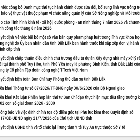
 việc công bố Danh mục thủ tục hành chính được sửa đổi, bổ sung lĩnh vực trồng tr
 bảo vệ thực vật thuộc phạm vi chức năng quản lý của Sở Nông nghiệp và Môi trư
o cáo Tình hình kinh tế - xã hội, quốc phòng - an ninh tháng 7 năm 2026 và chươn
ình công tác tháng 8 năm 2026
yết định Về việc bãi bỏ một số văn bản quy phạm pháp luật trong lĩnh vực khoa họ
ng nghệ do Ủy ban nhân dân tỉnh Đắk Lắk ban hành trước khi sắp xếp đơn vị hành
ính cấp tỉnh
yết định chấp thuận điều chỉnh chủ trương đầu tư dự án Xây dựng nhà máy xử lý r
ải tại thành phố Tuy Hòa, tỉnh Phú Yên (nay là phường Bình Kiến, tỉnh Đắk Lắk) củ
ng ty Cổ phần Tập đoàn công nghệ T-Tech Việt Nam
yết định kiện toàn Ban Chỉ huy Phòng thủ dân sự tỉnh Đắk Lắk
iển khai Thông tư số 07/2026/TT-BNG ngày 30/6/2026 của Bộ Ngoại giao
iển khai Kết luận Phiên họp lần thứ tư Ban Chỉ đạo thực hiện mục tiêu tăng trưởng k
 02 con số giai đoạn 2026 - 2030
ông báo Về việc đính chính tọa độ điểm góc tại Phụ lục kèm theo Quyết định số
17/QĐ-UBND ngày 21/7/2026 của Chủ tịch UBND tỉnh
yết định UBND tỉnh về tổ chức lại Trung tâm Y tế Tuy An trực thuộc Sở Y tế