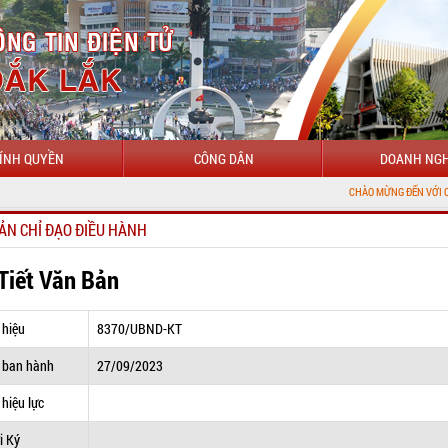
ÍNH QUYỀN
CÔNG DÂN
DOANH NGH
CHÀO MỪNG ĐẾN VỚI CỔNG THÔNG TI
ẢN CHỈ ĐẠO ĐIỀU HÀNH
 Tiết Văn Bản
 hiệu
8370/UBND-KT
 ban hành
27/09/2023
hiệu lực
i Ký