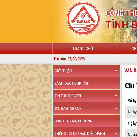
TRANG CHỦ
CH
Thứ sáu, 07/08/2026
VĂN B
GIỚI THIỆU
Chi
LÃNH ĐẠO UBND TỈNH
TIN TỨC SỰ KIỆN
Số ký
SỞ, BAN, NGÀNH
Ngày
UBND CÁC XÃ, PHƯỜNG
Ngày 
THÔNG TIN CHỈ ĐẠO ĐIỀU HÀNH
Ngườ