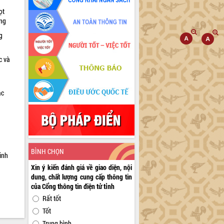
ọt
ờng
g
c và
ác
a
BÌNH CHỌN
inh
Xin ý kiến đánh giá về giao diện, nội
dung, chất lượng cung cấp thông tin
của Cổng thông tin điện tử tỉnh
Rất tốt
Tốt
Trung bình