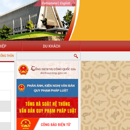
|
Vietnamese
English
IỆP
DU KHÁCH
N ĐIỆN TỬ TỈNH ĐẮK LẮK