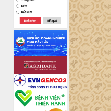
Kém
Rất kém
Bình chọn
Kết quả