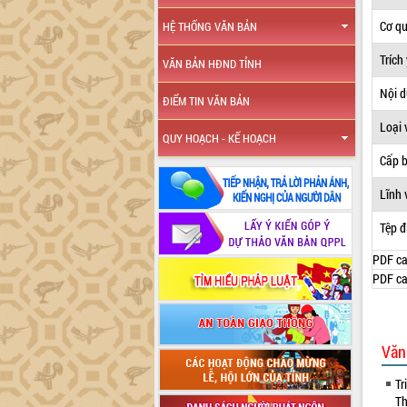
Cơ q
HỆ THỐNG VĂN BẢN
Trích
VĂN BẢN HĐND TỈNH
Nội 
ĐIỂM TIN VĂN BẢN
Loại 
QUY HOẠCH - KẾ HOẠCH
Cấp 
Lĩnh 
Tệp đ
PDF ca
PDF ca
Văn
Tr
Th