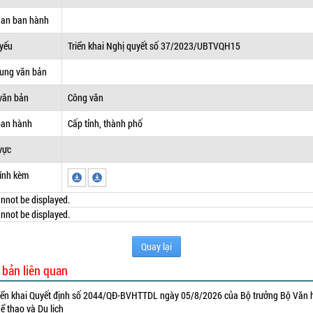
uan ban hành
 yếu
Triển khai Nghị quyết số 37/2023/UBTVQH15
dung văn bản
văn bản
Công văn
ban hành
Cấp tỉnh, thành phố
vực
ính kèm
nnot be displayed.
nnot be displayed.
Quay lại
 bản liên quan
iển khai Quyết định số 2044/QĐ-BVHTTDL ngày 05/8/2026 của Bộ trưởng Bộ Văn 
ể thao và Du lịch