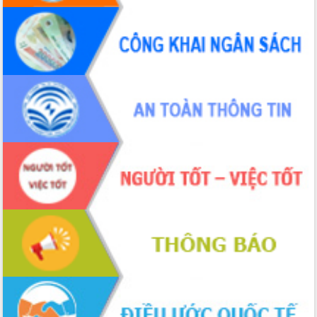
Đắk Lắk”
Tăng cường giám sát, đôn đốc thực
hiện nhiệm vụ quản lý tài sản công
hàng tuần
Tháo gỡ những vướng mắc, đẩy mạnh
công tác cải cách thủ tục hành chính
tại Trung tâm Phục vụ hành chính
công tỉnh
Đắk Lắk: Tôn vinh 46 giải pháp tại Hội
thi Sáng tạo Kỹ thuật 2024 - 2025
Đắk Lắk rà soát, điều chỉnh Đề án 190
về phát triển nuôi trồng thủy sản
Phó Chủ tịch UBND tỉnh Đắk Lắk
Trương Công Thái kiểm tra thực địa
Dự án cao tốc Khánh Hòa - Buôn Ma
Thuột
Định vị cà phê Việt Nam như một “di
sản sống” trong dòng chảy toàn cầu
Xây dựng nông thôn mới: Nâng cao đời
sống người dân từ những mô hình thiết