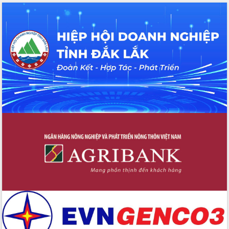
cho trạm y tế cấp xã
Du lịch Đắk Lắk nâng tầm trải nghiệm
du khách thông qua Hệ thống cơ sở dữ
liệu và Bản đồ số
Tập huấn ứng dụng trí tuệ nhân tạo (AI)
trong thương mại điện tử năm 2026
Đoàn đại biểu Quốc hội tỉnh Đắk Lắk
trao đổi thông tin trước Kỳ họp thứ
nhất, Quốc hội khóa XVI
Quyết liệt cải cách hành chính, khơi
thông nguồn lực phát triển
Nâng cao hiệu lực, hiệu quả HĐND
tỉnh thông qua hiện đại hóa hành chính
Xã Ea Phê gắn cải cách hành chính với
chuyển đổi số
Phó Chủ tịch Thường trực UBND tỉnh
Hồ Thị Nguyên Thảo làm việc tại Trung
tâm Phục vụ hành chính công xã Ea
Phê
Xây dựng nền hành chính số đồng
hành cùng nông dân dân, doanh nghiệp