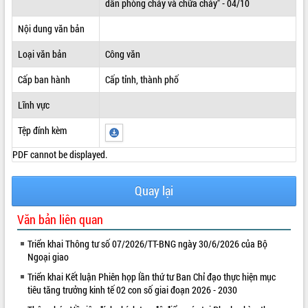
dân phòng cháy và chữa cháy" - 04/10
ĐIỂM TIN VĂN BẢN
Nội dung văn bản
QUY HOẠCH - KẾ HOẠCH
Loại văn bản
Công văn
Cấp ban hành
Cấp tỉnh, thành phố
Lĩnh vực
Tệp đính kèm
PDF cannot be displayed.
Quay lại
Văn bản liên quan
Triển khai Thông tư số 07/2026/TT-BNG ngày 30/6/2026 của Bộ
Ngoại giao
Triển khai Kết luận Phiên họp lần thứ tư Ban Chỉ đạo thực hiện mục
tiêu tăng trưởng kinh tế 02 con số giai đoạn 2026 - 2030