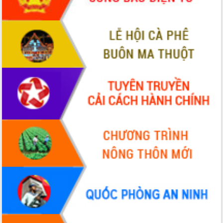
tiến đầu tư tỉnh
Ngành cá ngừ Đắk Lắk chủ động thích
ứng để giữ vững thị trường xuất khẩu
Diễn đàn Kinh tế tư nhân Việt Nam đột
phá cơ chế - Hợp tác công tư
Đề án 06 tạo bước ngoặt đột phá trong
cải cách hành chính tỉnh Đắk Lắk
Kết nối tour, đẩy mạnh chuyển đổi số
để phát triển du lịch Đắk Lắk
Khởi động Dự án Đầu tư xây dựng hạ
tầng kỹ thuật Cụm công nghiệp Tân
Tiến
Gặp mặt các cơ quan báo chí nhân Kỷ
niệm 101 năm Ngày Báo chí Cách
mạng Việt Nam
Đắk Lắk sơ kết 4 năm triển khai thực
hiện Đề án 06 của Chính phủ
Họp báo thông tin về Hội nghị Công bố
Quy hoạch và Xúc tiến đầu tư tỉnh Đắk
Lắk