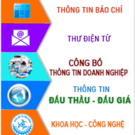
Khơi thông điểm nghẽn, đẩy nhanh
giải ngân vốn khắc phục thiên tai
HĐND tỉnh thông qua điều chỉnh Quy
hoạch tỉnh thời kỳ 2021-2030
Hội thảo góp ý hồ sơ điều chỉnh quy
hoạch tỉnh Đắk Lắk thời kỳ 2021-2030,
tầm nhìn đến năm 2050
Nâng cao hiệu quả hoạt động của các
doanh nghiệp nhà nước
Hội nghị triển khai kết nối mạng
truyền số liệu chuyên dùng phục vụ cơ
quan Đảng, Nhà nước
Lễ phát động chuỗi hoạt động chung
tay làm sạch môi trường
Xã Ea Kar bước chuyển mình trong
công tác cải cách hành chính mô hình
mới
UBND tỉnh họp báo định kỳ tháng 4
năm 2026
Hội thảo khoa học “Giải pháp thúc đẩy
phát triển nền kinh tế xanh tại tỉnh