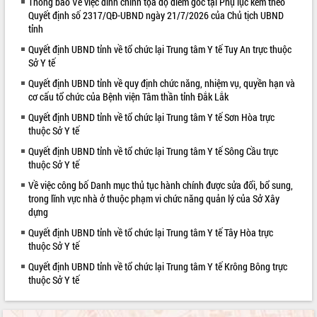
Thông báo Về việc đính chính tọa độ điểm góc tại Phụ lục kèm theo
Quyết định số 2317/QĐ-UBND ngày 21/7/2026 của Chủ tịch UBND
VIDEO
tỉnh
Quyết định UBND tỉnh về tổ chức lại Trung tâm Y tế Tuy An trực thuộc
Sở Y tế
Quyết định UBND tỉnh về quy định chức năng, nhiệm vụ, quyền hạn và
cơ cấu tổ chức của Bệnh viện Tâm thần tỉnh Đắk Lắk
Quyết định UBND tỉnh về tổ chức lại Trung tâm Y tế Sơn Hòa trực
thuộc Sở Y tế
Quyết định UBND tỉnh về tổ chức lại Trung tâm Y tế Sông Cầu trực
Hội nghị UBND tỉnh Đắk Lắk thường kỳ
thuộc Sở Y tế
tháng 7/2026
Về việc công bố Danh mục thủ tục hành chính được sửa đổi, bổ sung,
Lễ truy tặng danh hiệu “Bà Mẹ Việt
trong lĩnh vực nhà ở thuộc phạm vi chức năng quản lý của Sở Xây
Nam Anh hùng” và trao Huân chương
dựng
Lao động
Quyết định UBND tỉnh về tổ chức lại Trung tâm Y tế Tây Hòa trực
UBND tỉnh Đắk Lắk triển khai nhiệm
thuộc Sở Y tế
vụ 6 tháng cuối năm 2026
Quyết định UBND tỉnh về tổ chức lại Trung tâm Y tế Krông Bông trực
ALBUM ẢNH
Kỳ họp thứ Hai, Hội đồng nhân dân
thuộc Sở Y tế
tỉnh khóa XI quyết nghị nhiều nội dung
quan trọng
Bí thư Tỉnh ủy Lương Nguyễn Minh