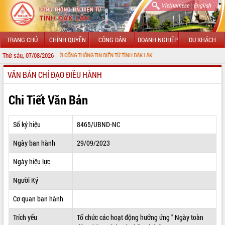
|
Vietnamese
English
TRANG CHỦ
CHÍNH QUYỀN
CÔNG DÂN
DOANH NGHIỆP
DU KHÁCH
Thứ sáu, 07/08/2026
ÀO MỪNG ĐẾN VỚI CỔNG THÔNG TIN ĐIỆN TỬ TỈNH ĐẮK LẮK
VĂN BẢN CHỈ ĐẠO ĐIỀU HÀNH
GIỚI THIỆU
LÃNH ĐẠO UBND TỈNH
Chi Tiết Văn Bản
TIN TỨC SỰ KIỆN
Số ký hiệu
8465/UBND-NC
SỞ, BAN, NGÀNH
Ngày ban hành
29/09/2023
UBND CÁC XÃ, PHƯỜNG
Ngày hiệu lực
THÔNG TIN CHỈ ĐẠO ĐIỀU HÀNH
Người Ký
HỆ THỐNG VĂN BẢN
Cơ quan ban hành
Trích yếu
Tổ chức các hoạt động hưởng ứng " Ngày toàn
VĂN BẢN HĐND TỈNH