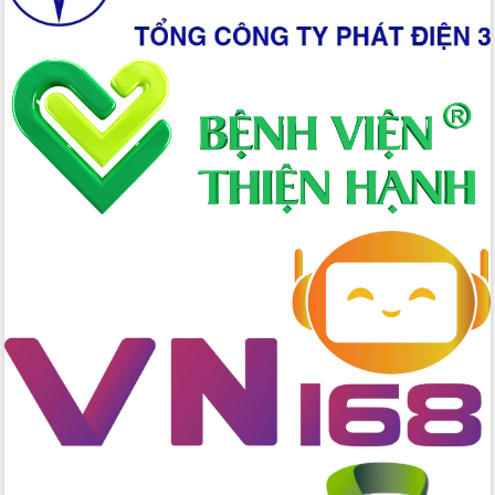
Giai đoạn 2026-2030, Đắk Lắk phấn
đấu có 77% xã đạt chuẩn nông thôn
mới
Chuyển đổi số 'mở đường' cho nông
nghiệp Đắk Lắk tăng trưởng bứt phá
Triển khai đồng bộ đo đạc, lập hồ sơ
địa chính, hoàn thiện cơ sở dữ liệu đất
đai
Ứng dụng sinh trắc học - Bước tiến
trong hành trình chuyển đổi số tại Đắk
Lắk
Đắk Lắk nâng cao hiệu quả công tác
Đảng từ Sổ tay đảng viên điện tử
Đắk Lắk đẩy mạnh nuôi biển công
nghệ, hướng tới phát triển thủy sản
bền vững
Tập huấn nâng cao năng lực triển khai
chuyển đổi số cho cán bộ, công chức
cấp xã
Đắk Lắk phát động hưởng ứng Ngày