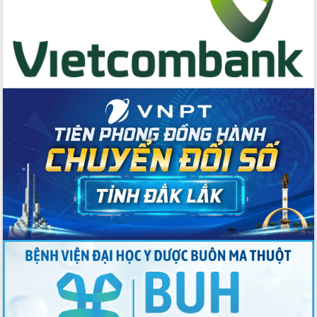
Quyền của người tiêu dùng Việt Nam
2026
Đẩy mạnh cải cách hành chính, quyết
tâm đạt được mục tiêu tăng trưởng
hai con số trong năm 2026
Tổ chức trang trọng Lễ hội Đền thờ
Lương Văn Chánh năm 2026
Phó Bí thư Tỉnh ủy Đắk Lắk Đỗ Hữu
Huy giữ chức Bí thư Đảng ủy Ủy Ban
Nhân dân tỉnh
Bệnh án điện tử thúc đẩy chuyển đổi
số y tế tại Đắk Lắk
Chuyển đổi số thư viện: Mở rộng
không gian tri thức trong thời đại số
Đánh giá, rút kinh nghiệm công tác tổ
chức diễn tập trước ngày bầu cử
Chương trình “Gặp gỡ hữu nghị –
Friendship Meeting New Year 2026”
Bầu cử Quốc hội và HĐND: Cử tri Đắk
Lắk gửi gắm niềm tin, kỳ vọng vào lá