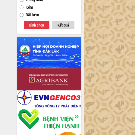
Kém
Rất kém
Bình chọn
Kết quả