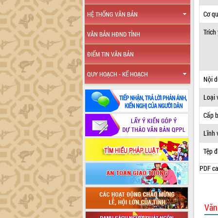
Cơ q
HỆ THỐNG VĂN BẢN
Trích
VĂN BẢN HĐND TỈNH
ĐIỂM TIN VĂN BẢN
QUY HOẠCH - KẾ HOẠCH
Nội 
Loại 
Cấp 
Lĩnh 
Tệp đ
PDF ca
Văn