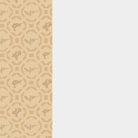
món ăn từ sầu riêng
Đắk Lắk công bố Quy hoạch và xúc
tiến đầu tư tỉnh
Ngành cá ngừ Đắk Lắk chủ động thích
ứng để giữ vững thị trường xuất khẩu
Diễn đàn Kinh tế tư nhân Việt Nam đột
phá cơ chế - Hợp tác công tư
Đề án 06 tạo bước ngoặt đột phá trong
cải cách hành chính tỉnh Đắk Lắk
Kết nối tour, đẩy mạnh chuyển đổi số
để phát triển du lịch Đắk Lắk
Khởi động Dự án Đầu tư xây dựng hạ
tầng kỹ thuật Cụm công nghiệp Tân
Tiến
Gặp mặt các cơ quan báo chí nhân Kỷ
niệm 101 năm Ngày Báo chí Cách
mạng Việt Nam
Đắk Lắk sơ kết 4 năm triển khai thực
hiện Đề án 06 của Chính phủ
Họp báo thông tin về Hội nghị Công bố