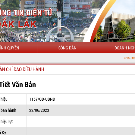
ÍNH QUYỀN
CÔNG DÂN
DOANH NGH
CHÀO MỪNG ĐẾN VỚI C
ẢN CHỈ ĐẠO ĐIỀU HÀNH
 Tiết Văn Bản
 hiệu
1157/QĐ-UBND
 ban hành
22/06/2023
hiệu lực
i Ký