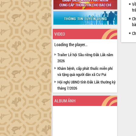
Về
tr
Ch
bà
Ch
VIDEO
Loading the player...
Trailer Lễ hội Sầu riêng Đắk Lắk năm
2026
Khám bệnh, cấp phát thuốc miễn phí
và tặng quà người dân xã Cư Pui
Hội nghị UBND tỉnh Đắk Lắk thường kỳ
tháng 7/2026
Lễ truy tặng danh hiệu “Bà Mẹ Việt
ALBUM ẢNH
Nam Anh hùng” và trao Huân chương
Lao động
UBND tỉnh Đắk Lắk triển khai nhiệm
vụ 6 tháng cuối năm 2026
Kỳ họp thứ Hai, Hội đồng nhân dân
tỉnh khóa XI quyết nghị nhiều nội dung