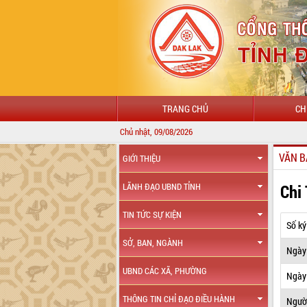
TRANG CHỦ
CH
Chủ nhật, 09/08/2026
VĂN B
GIỚI THIỆU
Chi
LÃNH ĐẠO UBND TỈNH
TIN TỨC SỰ KIỆN
Số ký
SỞ, BAN, NGÀNH
Ngày
UBND CÁC XÃ, PHƯỜNG
Ngày 
THÔNG TIN CHỈ ĐẠO ĐIỀU HÀNH
Ngườ