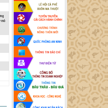
ờng
uy mô
,