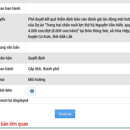
uan ban hành
 yếu
Phê duyệt kết quả thẩm định Báo cáo đánh giá tác động môi trư
của Dự án “Trang trại chăn nuôi lợn thịt hộ Nguyễn Văn Hiến, q
4.000 con/đợt (8.000 con/năm)” tại thôn Đông Sơn, xã Hòa Hiệp
huyện Cư Kuin, tỉnh Đắk Lắk
dung văn bản
văn bản
Quyết định
ban hành
Cấp tỉnh, thành phố
vực
Môi trường
ính kèm
nnot be displayed.
Quay lại
 bản liên quan