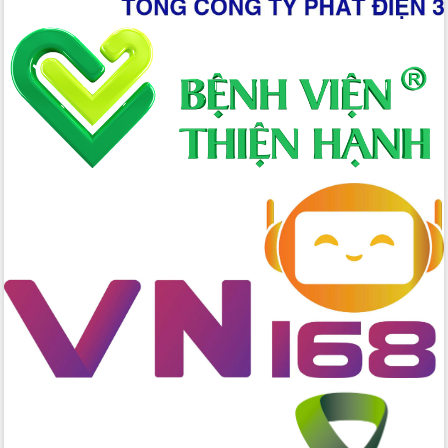
Hồ Thị Nguyên Thảo làm việc tại Trung
tâm Phục vụ hành chính công xã Ea
Phê
Xây dựng nền hành chính số đồng
hành cùng nông dân dân, doanh nghiệp
Giai đoạn 2026-2030, Đắk Lắk phấn
đấu có 77% xã đạt chuẩn nông thôn
mới
Chuyển đổi số 'mở đường' cho nông
nghiệp Đắk Lắk tăng trưởng bứt phá
Triển khai đồng bộ đo đạc, lập hồ sơ
địa chính, hoàn thiện cơ sở dữ liệu đất
đai
Ứng dụng sinh trắc học - Bước tiến
trong hành trình chuyển đổi số tại Đắk
Lắk
Đắk Lắk nâng cao hiệu quả công tác
Đảng từ Sổ tay đảng viên điện tử
Đắk Lắk đẩy mạnh nuôi biển công
nghệ, hướng tới phát triển thủy sản
bền vững