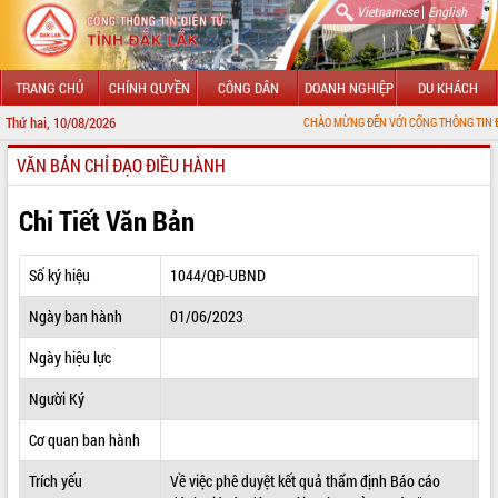
|
Vietnamese
English
TRANG CHỦ
CHÍNH QUYỀN
CÔNG DÂN
DOANH NGHIỆP
DU KHÁCH
Thứ hai, 10/08/2026
CHÀO MỪNG ĐẾN VỚI CỔNG THÔNG TIN ĐIỆN TỬ TỈ
VĂN BẢN CHỈ ĐẠO ĐIỀU HÀNH
GIỚI THIỆU
LÃNH ĐẠO UBND TỈNH
Chi Tiết Văn Bản
TIN TỨC SỰ KIỆN
Số ký hiệu
1044/QĐ-UBND
SỞ, BAN, NGÀNH
Ngày ban hành
01/06/2023
UBND CÁC XÃ, PHƯỜNG
Ngày hiệu lực
THÔNG TIN CHỈ ĐẠO ĐIỀU HÀNH
Người Ký
HỆ THỐNG VĂN BẢN
Cơ quan ban hành
Trích yếu
Về việc phê duyệt kết quả thẩm định Báo cáo
VĂN BẢN HĐND TỈNH