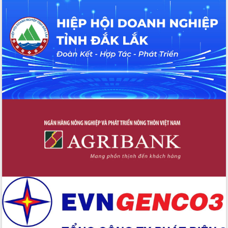
với Tập đoàn Bưu chính Viễn thông
Việt Nam
Thứ trưởng Bộ Y tế làm việc với tỉnh
Đắk Lắk về phát triển nhân lực y tế
cho trạm y tế cấp xã
Du lịch Đắk Lắk nâng tầm trải nghiệm
du khách thông qua Hệ thống cơ sở dữ
liệu và Bản đồ số
Tập huấn ứng dụng trí tuệ nhân tạo (AI)
trong thương mại điện tử năm 2026
Đoàn đại biểu Quốc hội tỉnh Đắk Lắk
trao đổi thông tin trước Kỳ họp thứ
nhất, Quốc hội khóa XVI
Quyết liệt cải cách hành chính, khơi
thông nguồn lực phát triển
Nâng cao hiệu lực, hiệu quả HĐND
tỉnh thông qua hiện đại hóa hành chính
Xã Ea Phê gắn cải cách hành chính với
chuyển đổi số
Phó Chủ tịch Thường trực UBND tỉnh