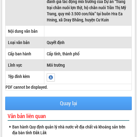
đánh giá tác động môi trường của Dự án “Trang
trại chăn nuôi lợn thịt, hộ chăn nuôi Trần Thị Mỹ
ĐIỂM TIN VĂN BẢN
Trang, quy mô 3.500 con/lứa” tại buôn Hra Ea
Hning, xã Dray Bhăng, huyện Cư Kuin
QUY HOẠCH - KẾ HOẠCH
Nội dung văn bản
Loại văn bản
Quyết định
Cấp ban hành
Cấp tỉnh, thành phố
Lĩnh vực
Môi trường
Tệp đính kèm
PDF cannot be displayed.
Quay lại
Văn bản liên quan
Ban hành Quy định quản lý nhà nước về địa chất và khoáng sản trên
địa bàn tỉnh Đắk Lắk