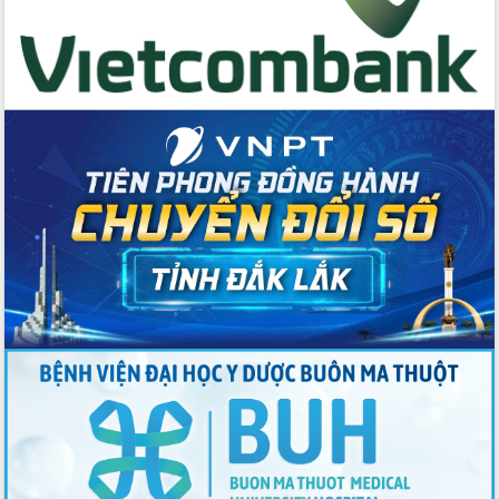
Tập huấn nâng cao năng lực triển khai
chuyển đổi số cho cán bộ, công chức
cấp xã
Đắk Lắk phát động hưởng ứng Ngày
Quyền của người tiêu dùng Việt Nam
2026
Đẩy mạnh cải cách hành chính, quyết
tâm đạt được mục tiêu tăng trưởng
hai con số trong năm 2026
Tổ chức trang trọng Lễ hội Đền thờ
Lương Văn Chánh năm 2026
Phó Bí thư Tỉnh ủy Đắk Lắk Đỗ Hữu
Huy giữ chức Bí thư Đảng ủy Ủy Ban
Nhân dân tỉnh
Bệnh án điện tử thúc đẩy chuyển đổi
số y tế tại Đắk Lắk
Chuyển đổi số thư viện: Mở rộng
không gian tri thức trong thời đại số
Đánh giá, rút kinh nghiệm công tác tổ
chức diễn tập trước ngày bầu cử