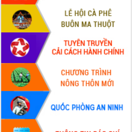
sầu riêng tại Đắk Lắk
Trình diễn nghệ thuật chế biến các
món ăn từ sầu riêng
Đắk Lắk công bố Quy hoạch và xúc
tiến đầu tư tỉnh
Ngành cá ngừ Đắk Lắk chủ động thích
ứng để giữ vững thị trường xuất khẩu
Diễn đàn Kinh tế tư nhân Việt Nam đột
phá cơ chế - Hợp tác công tư
Đề án 06 tạo bước ngoặt đột phá trong
cải cách hành chính tỉnh Đắk Lắk
Kết nối tour, đẩy mạnh chuyển đổi số
để phát triển du lịch Đắk Lắk
Khởi động Dự án Đầu tư xây dựng hạ
tầng kỹ thuật Cụm công nghiệp Tân
Tiến
Gặp mặt các cơ quan báo chí nhân Kỷ
niệm 101 năm Ngày Báo chí Cách
mạng Việt Nam
Đắk Lắk sơ kết 4 năm triển khai thực