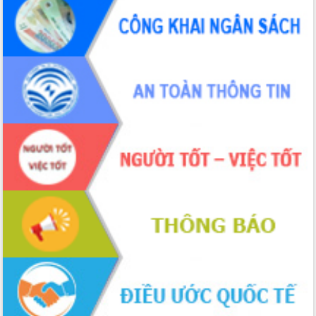
UBND tỉnh họp báo định kỳ tháng 4
năm 2026
Hội thảo khoa học “Giải pháp thúc đẩy
phát triển nền kinh tế xanh tại tỉnh
Đắk Lắk”
Tăng cường giám sát, đôn đốc thực
hiện nhiệm vụ quản lý tài sản công
hàng tuần
Tháo gỡ những vướng mắc, đẩy mạnh
công tác cải cách thủ tục hành chính
tại Trung tâm Phục vụ hành chính
công tỉnh
Đắk Lắk: Tôn vinh 46 giải pháp tại Hội
thi Sáng tạo Kỹ thuật 2024 - 2025
Đắk Lắk rà soát, điều chỉnh Đề án 190
về phát triển nuôi trồng thủy sản
Phó Chủ tịch UBND tỉnh Đắk Lắk
Trương Công Thái kiểm tra thực địa
Dự án cao tốc Khánh Hòa - Buôn Ma
Thuột