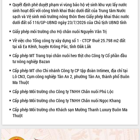
Quyết định phê duyệt phạm vi vùng bảo hộ vệ sinh khu vực lấy nước
VIDEO
sinh hoạt đối với công trình khai thác dưới đất của Trung tâm Nước
sạch và Vệ sinh môi trường nông thôn theo Giấy phép khai thác nước
dưới đất số 116/GP-UBND ngày 23/7/2026 của Chủ tịch UBND tỉnh
Giấy phép môi trường cho Hộ chăn nuôi Nguyễn Văn Trị
Về việc cho Tổng công ty xây dựng số 1 - CTCP thuê 25.798 m2 đất
tại xã Ea Kênh, huyện Krông Pắc, tỉnh Đắk Lắk
Cấp phép MT Trang trại chăn nuôi heo thịt cho Công ty Cổ phần đầu
tư nông nghiệp Bazan
Cấp phép MT cho Chi nhánh Công ty CP tập đoàn Intimex, địa chỉ tại
Trailer Lễ hội Sầu riêng Đắk Lắk năm
Lô CN3, Cụm công nghiệp Tân An 2, phường Tân An, thành phố Buôn
2026
Ma Thuột
Khám bệnh, cấp phát thuốc miễn phí
và tặng quà người dân xã Cư Pui
Cấp phép Môi trường cho Công ty TNHH Chăn nuôi Phú Lộc
Hội nghị UBND tỉnh Đắk Lắk thường kỳ
Cấp phép Môi trường cho Công ty TNHH Chăn nuôi Ngọc Khang
tháng 7/2026
Cấp phép Môi trường cho Khách sạn Mường Thanh Luxury Buôn Ma
Lễ truy tặng danh hiệu “Bà Mẹ Việt
Thuột
ALBUM ẢNH
Nam Anh hùng” và trao Huân chương
Lao động
UBND tỉnh Đắk Lắk triển khai nhiệm
vụ 6 tháng cuối năm 2026