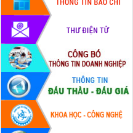
hiện Đề án 06 của Chính phủ
Họp báo thông tin về Hội nghị Công bố
Quy hoạch và Xúc tiến đầu tư tỉnh Đắk
Lắk
Khơi thông điểm nghẽn, đẩy nhanh
giải ngân vốn khắc phục thiên tai
HĐND tỉnh thông qua điều chỉnh Quy
hoạch tỉnh thời kỳ 2021-2030
Hội thảo góp ý hồ sơ điều chỉnh quy
hoạch tỉnh Đắk Lắk thời kỳ 2021-2030,
tầm nhìn đến năm 2050
Nâng cao hiệu quả hoạt động của các
doanh nghiệp nhà nước
Hội nghị triển khai kết nối mạng
truyền số liệu chuyên dùng phục vụ cơ
quan Đảng, Nhà nước
Lễ phát động chuỗi hoạt động chung
tay làm sạch môi trường
Xã Ea Kar bước chuyển mình trong
công tác cải cách hành chính mô hình
mới