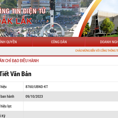
ÍNH QUYỀN
CÔNG DÂN
DOANH NGH
CHÀO MỪNG ĐẾN VỚI CỔNG THÔNG TIN ĐIỆN TỬ TỈ
ẢN CHỈ ĐẠO ĐIỀU HÀNH
 Tiết Văn Bản
 hiệu
8760/UBND-KT
 ban hành
09/10/2023
hiệu lực
i Ký