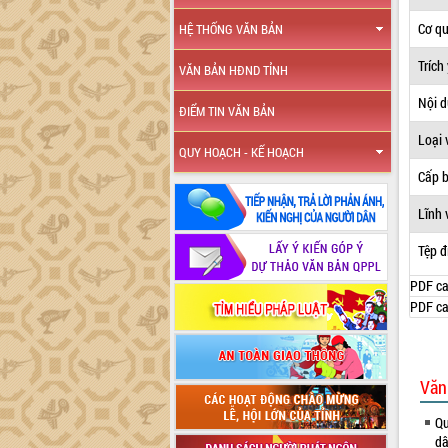
Cơ q
HỆ THỐNG VĂN BẢN
Trích
VĂN BẢN HĐND TỈNH
Nội 
ĐIỂM TIN VĂN BẢN
Loại 
QUY HOẠCH - KẾ HOẠCH
Cấp 
Lĩnh 
Tệp đ
PDF ca
PDF ca
Văn
Qu
dâ