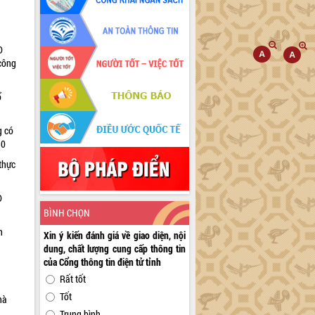
D
 công
ổ
g có
30
thực
D
BÌNH CHỌN
n
Xin ý kiến đánh giá về giao diện, nội
dung, chất lượng cung cấp thông tin
của Cổng thông tin điện tử tỉnh
Rất tốt
Tốt
hà
Trung bình