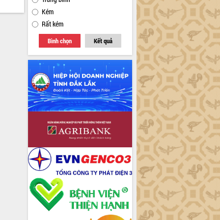
Kém
Rất kém
Bình chọn
Kết quả