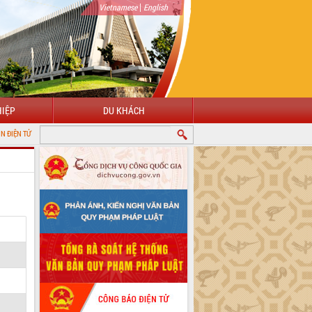
|
Vietnamese
English
IỆP
DU KHÁCH
NH ĐẮK LẮK