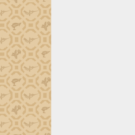
tiến đầu tư tỉnh
Ngành cá ngừ Đắk Lắk chủ động thích
ứng để giữ vững thị trường xuất khẩu
Diễn đàn Kinh tế tư nhân Việt Nam đột
phá cơ chế - Hợp tác công tư
Đề án 06 tạo bước ngoặt đột phá trong
cải cách hành chính tỉnh Đắk Lắk
Kết nối tour, đẩy mạnh chuyển đổi số
để phát triển du lịch Đắk Lắk
Khởi động Dự án Đầu tư xây dựng hạ
tầng kỹ thuật Cụm công nghiệp Tân
Tiến
Gặp mặt các cơ quan báo chí nhân Kỷ
niệm 101 năm Ngày Báo chí Cách
mạng Việt Nam
Đắk Lắk sơ kết 4 năm triển khai thực
hiện Đề án 06 của Chính phủ
Họp báo thông tin về Hội nghị Công bố
Quy hoạch và Xúc tiến đầu tư tỉnh Đắk
Lắk