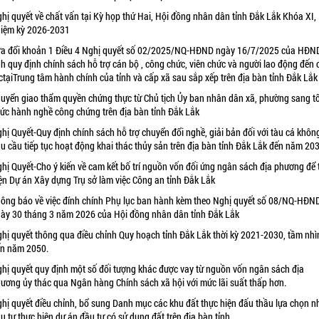
hị quyết về chất vấn tại Kỳ họp thứ Hai, Hội đồng nhân dân tỉnh Đắk Lắk Khóa XI,
iệm kỳ 2026-2031
a đổi khoản 1 Điều 4 Nghị quyết số 02/2025/NQ-HĐND ngày 16/7/2025 của HĐN
nh quy định chính sách hỗ trợ cán bộ , công chức, viên chức và người lao động đến
ctạiTrung tâm hành chính của tỉnh và cấp xã sau sắp xếp trên địa bàn tỉnh Đắk Lắk
uyển giao thẩm quyền chứng thực từ Chủ tịch Ủy ban nhân dân xã, phường sang t
ức hành nghề công chứng trên địa bàn tỉnh Đắk Lắk
hị Quyết-Quy định chính sách hỗ trợ chuyển đổi nghề, giải bản đối với tàu cá khôn
u cầu tiếp tục hoạt động khai thác thủy sản trên địa bàn tỉnh Đắk Lắk đến năm 20
hị Quyết-Cho ý kiến về cam kết bố trí nguồn vốn đối ứng ngân sách địa phương để 
ện Dự án Xây dựng Trụ sở làm việc Công an tỉnh Đắk Lắk
ông báo về việc đính chính Phụ lục ban hành kèm theo Nghị quyết số 08/NQ-HĐN
ày 30 tháng 3 năm 2026 của Hội đồng nhân dân tỉnh Đắk Lắk
hị quyết thông qua điều chỉnh Quy hoạch tỉnh Đắk Lắk thời kỳ 2021-2030, tầm nhì
n năm 2050.
hị quyết quy định một số đối tượng khác được vay từ nguồn vốn ngân sách địa
ương ủy thác qua Ngân hàng Chính sách xã hội với mức lãi suất thấp hơn.
hị quyết điều chỉnh, bổ sung Danh mục các khu đất thực hiện đấu thầu lựa chọn n
u tư thực hiện dự án đầu tư có sử dụng đất trên địa bàn tỉnh