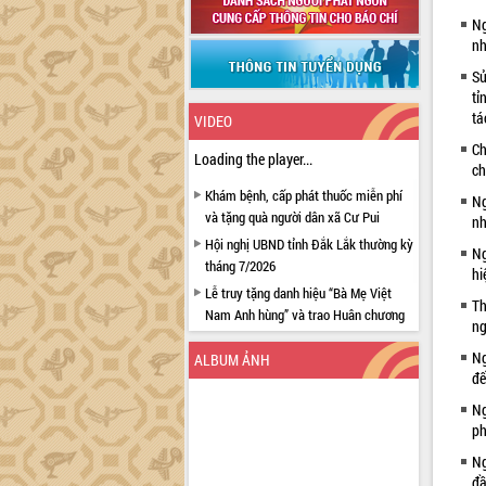
Ng
nh
Sử
tỉ
tá
VIDEO
Ch
Loading the player...
ch
Khám bệnh, cấp phát thuốc miễn phí
Ng
và tặng quà người dân xã Cư Pui
nh
Hội nghị UBND tỉnh Đắk Lắk thường kỳ
Ng
tháng 7/2026
hi
Lễ truy tặng danh hiệu “Bà Mẹ Việt
Th
Nam Anh hùng” và trao Huân chương
ng
Lao động
Ng
ALBUM ẢNH
UBND tỉnh Đắk Lắk triển khai nhiệm
đế
vụ 6 tháng cuối năm 2026
Ng
Kỳ họp thứ Hai, Hội đồng nhân dân
ph
tỉnh khóa XI quyết nghị nhiều nội dung
quan trọng
Ng
đầ
Bí thư Tỉnh ủy Lương Nguyễn Minh