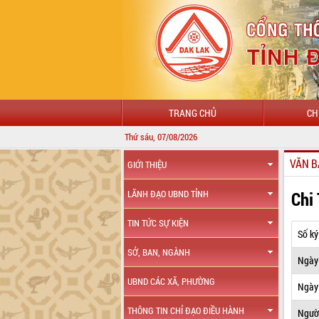
TRANG CHỦ
CH
Thứ sáu, 07/08/2026
VĂN B
GIỚI THIỆU
Chi
LÃNH ĐẠO UBND TỈNH
TIN TỨC SỰ KIỆN
Số ký
SỞ, BAN, NGÀNH
Ngày
UBND CÁC XÃ, PHƯỜNG
Ngày 
THÔNG TIN CHỈ ĐẠO ĐIỀU HÀNH
Ngườ