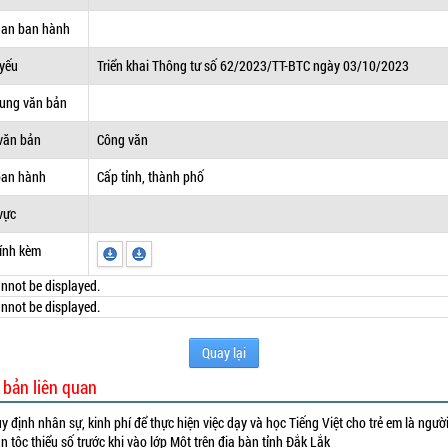
uan ban hành
 yếu
Triển khai Thông tư số 62/2023/TT-BTC ngày 03/10/2023
dung văn bản
văn bản
Công văn
ban hành
Cấp tỉnh, thành phố
vực
ính kèm
nnot be displayed.
nnot be displayed.
Quay lại
 bản liên quan
y định nhân sự, kinh phí để thực hiện việc dạy và học Tiếng Việt cho trẻ em là ngườ
n tộc thiểu số trước khi vào lớp Một trên địa bàn tỉnh Đắk Lắk