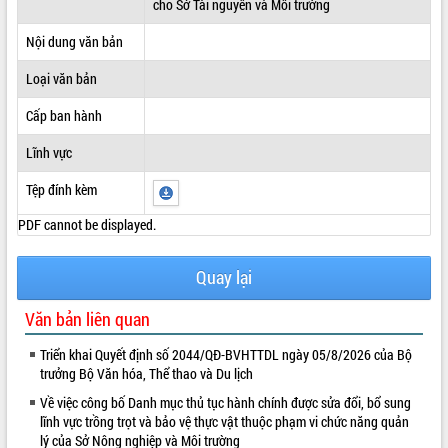
cho Sở Tài nguyên và Môi trường
ĐIỂM TIN VĂN BẢN
Nội dung văn bản
QUY HOẠCH - KẾ HOẠCH
Loại văn bản
Cấp ban hành
Lĩnh vực
Tệp đính kèm
PDF cannot be displayed.
Quay lại
Văn bản liên quan
Triển khai Quyết định số 2044/QĐ-BVHTTDL ngày 05/8/2026 của Bộ
trưởng Bộ Văn hóa, Thể thao và Du lịch
Về việc công bố Danh mục thủ tục hành chính được sửa đổi, bổ sung
lĩnh vực trồng trọt và bảo vệ thực vật thuộc phạm vi chức năng quản
lý của Sở Nông nghiệp và Môi trường