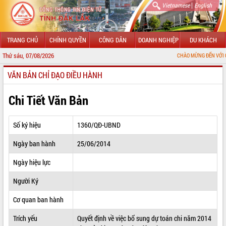
|
Vietnamese
English
TRANG CHỦ
CHÍNH QUYỀN
CÔNG DÂN
DOANH NGHIỆP
DU KHÁCH
Thứ sáu, 07/08/2026
CHÀO MỪNG ĐẾN VỚI CỔNG THÔNG T
VĂN BẢN CHỈ ĐẠO ĐIỀU HÀNH
GIỚI THIỆU
LÃNH ĐẠO UBND TỈNH
Chi Tiết Văn Bản
TIN TỨC SỰ KIỆN
Số ký hiệu
1360/QĐ-UBND
SỞ, BAN, NGÀNH
Ngày ban hành
25/06/2014
UBND CÁC XÃ, PHƯỜNG
Ngày hiệu lực
THÔNG TIN CHỈ ĐẠO ĐIỀU HÀNH
Người Ký
HỆ THỐNG VĂN BẢN
Cơ quan ban hành
Trích yếu
Quyết định về việc bổ sung dự toán chi năm 2014
VĂN BẢN HĐND TỈNH