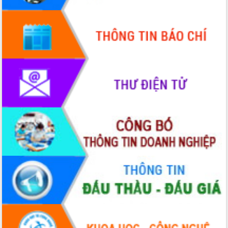
Quy hoạch và Xúc tiến đầu tư tỉnh Đắk
Lắk
Khơi thông điểm nghẽn, đẩy nhanh
giải ngân vốn khắc phục thiên tai
HĐND tỉnh thông qua điều chỉnh Quy
hoạch tỉnh thời kỳ 2021-2030
Hội thảo góp ý hồ sơ điều chỉnh quy
hoạch tỉnh Đắk Lắk thời kỳ 2021-2030,
tầm nhìn đến năm 2050
Nâng cao hiệu quả hoạt động của các
doanh nghiệp nhà nước
Hội nghị triển khai kết nối mạng
truyền số liệu chuyên dùng phục vụ cơ
quan Đảng, Nhà nước
Lễ phát động chuỗi hoạt động chung
tay làm sạch môi trường
Xã Ea Kar bước chuyển mình trong
công tác cải cách hành chính mô hình
mới
UBND tỉnh họp báo định kỳ tháng 4
năm 2026