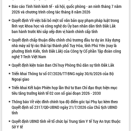
Báo cáo Tình hình kinh tế - xã hội, quốc phòng - an ninh tháng 7 năm
VIDEO
2026 và chương trình công tác tháng 8 năm 2026
Quyết định Về việc bãi bỏ một số văn bản quy phạm pháp luật trong
lĩnh vực khoa học và công nghệ do Ủy ban nhân dân tỉnh Đắk Lắk
ban hành trước khi sắp xếp đơn vị hành chính cấp tỉnh
Quyết định chấp thuận điều chỉnh chủ trương đầu tư dự án Xây dựng
nhà máy xử lý rác thải tại thành phố Tuy Hòa, tỉnh Phú Yên (nay là
phường Bình Kiến, tỉnh Đắk Lắk) của Công ty Cổ phần Tập đoàn công
nghệ T-Tech Việt Nam
Quyết định kiện toàn Ban Chỉ huy Phòng thủ dân sự tỉnh Đắk Lắk
Khám bệnh, cấp phát thuốc miễn phí
và tặng quà người dân xã Cư Pui
Triển khai Thông tư số 07/2026/TT-BNG ngày 30/6/2026 của Bộ
Ngoại giao
Hội nghị UBND tỉnh Đắk Lắk thường kỳ
tháng 7/2026
Triển khai Kết luận Phiên họp lần thứ tư Ban Chỉ đạo thực hiện mục
Lễ truy tặng danh hiệu “Bà Mẹ Việt
tiêu tăng trưởng kinh tế 02 con số giai đoạn 2026 - 2030
Nam Anh hùng” và trao Huân chương
Thông báo Về việc đính chính tọa độ điểm góc tại Phụ lục kèm theo
Lao động
Quyết định số 2317/QĐ-UBND ngày 21/7/2026 của Chủ tịch UBND
ALBUM ẢNH
UBND tỉnh Đắk Lắk triển khai nhiệm
tỉnh
vụ 6 tháng cuối năm 2026
Quyết định UBND tỉnh về tổ chức lại Trung tâm Y tế Tuy An trực thuộc
Kỳ họp thứ Hai, Hội đồng nhân dân
Sở Y tế
tỉnh khóa XI quyết nghị nhiều nội dung