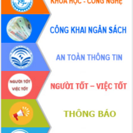
Hội thảo khoa học “Giải pháp thúc đẩy
phát triển nền kinh tế xanh tại tỉnh
Đắk Lắk”
Tăng cường giám sát, đôn đốc thực
hiện nhiệm vụ quản lý tài sản công
hàng tuần
Tháo gỡ những vướng mắc, đẩy mạnh
công tác cải cách thủ tục hành chính
tại Trung tâm Phục vụ hành chính
công tỉnh
Đắk Lắk: Tôn vinh 46 giải pháp tại Hội
thi Sáng tạo Kỹ thuật 2024 - 2025
Đắk Lắk rà soát, điều chỉnh Đề án 190
về phát triển nuôi trồng thủy sản
Phó Chủ tịch UBND tỉnh Đắk Lắk
Trương Công Thái kiểm tra thực địa
Dự án cao tốc Khánh Hòa - Buôn Ma
Thuột
Định vị cà phê Việt Nam như một “di
sản sống” trong dòng chảy toàn cầu