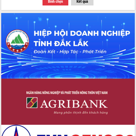
Bình chọn
Kết quả
Thứ trưởng Bộ Y tế làm việc với tỉnh
Đắk Lắk về phát triển nhân lực y tế
cho trạm y tế cấp xã
Du lịch Đắk Lắk nâng tầm trải nghiệm
du khách thông qua Hệ thống cơ sở dữ
liệu và Bản đồ số
Tập huấn ứng dụng trí tuệ nhân tạo (AI)
trong thương mại điện tử năm 2026
Đoàn đại biểu Quốc hội tỉnh Đắk Lắk
trao đổi thông tin trước Kỳ họp thứ
nhất, Quốc hội khóa XVI
Quyết liệt cải cách hành chính, khơi
thông nguồn lực phát triển
Nâng cao hiệu lực, hiệu quả HĐND
tỉnh thông qua hiện đại hóa hành chính
Xã Ea Phê gắn cải cách hành chính với
chuyển đổi số
Phó Chủ tịch Thường trực UBND tỉnh
Hồ Thị Nguyên Thảo làm việc tại Trung
tâm Phục vụ hành chính công xã Ea
Phê