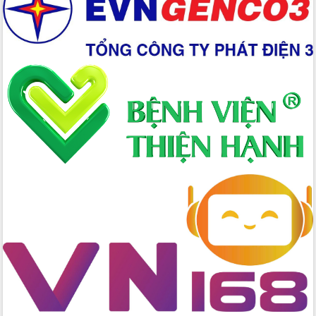
Xây dựng nền hành chính số đồng
hành cùng nông dân dân, doanh nghiệp
Giai đoạn 2026-2030, Đắk Lắk phấn
đấu có 77% xã đạt chuẩn nông thôn
mới
Chuyển đổi số 'mở đường' cho nông
nghiệp Đắk Lắk tăng trưởng bứt phá
Triển khai đồng bộ đo đạc, lập hồ sơ
địa chính, hoàn thiện cơ sở dữ liệu đất
đai
Ứng dụng sinh trắc học - Bước tiến
trong hành trình chuyển đổi số tại Đắk
Lắk
Đắk Lắk nâng cao hiệu quả công tác
Đảng từ Sổ tay đảng viên điện tử
Đắk Lắk đẩy mạnh nuôi biển công
nghệ, hướng tới phát triển thủy sản
bền vững
Tập huấn nâng cao năng lực triển khai
chuyển đổi số cho cán bộ, công chức