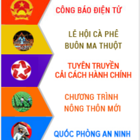
món ăn từ sầu riêng
Đắk Lắk công bố Quy hoạch và xúc
tiến đầu tư tỉnh
Ngành cá ngừ Đắk Lắk chủ động thích
ứng để giữ vững thị trường xuất khẩu
Diễn đàn Kinh tế tư nhân Việt Nam đột
phá cơ chế - Hợp tác công tư
Đề án 06 tạo bước ngoặt đột phá trong
cải cách hành chính tỉnh Đắk Lắk
Kết nối tour, đẩy mạnh chuyển đổi số
để phát triển du lịch Đắk Lắk
Khởi động Dự án Đầu tư xây dựng hạ
tầng kỹ thuật Cụm công nghiệp Tân
Tiến
Gặp mặt các cơ quan báo chí nhân Kỷ
niệm 101 năm Ngày Báo chí Cách
mạng Việt Nam
Đắk Lắk sơ kết 4 năm triển khai thực
hiện Đề án 06 của Chính phủ
Họp báo thông tin về Hội nghị Công bố