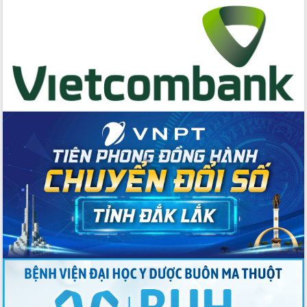
cấp xã
Đắk Lắk phát động hưởng ứng Ngày
Quyền của người tiêu dùng Việt Nam
2026
Đẩy mạnh cải cách hành chính, quyết
tâm đạt được mục tiêu tăng trưởng
hai con số trong năm 2026
Tổ chức trang trọng Lễ hội Đền thờ
Lương Văn Chánh năm 2026
Phó Bí thư Tỉnh ủy Đắk Lắk Đỗ Hữu
Huy giữ chức Bí thư Đảng ủy Ủy Ban
Nhân dân tỉnh
Bệnh án điện tử thúc đẩy chuyển đổi
số y tế tại Đắk Lắk
Chuyển đổi số thư viện: Mở rộng
không gian tri thức trong thời đại số
Đánh giá, rút kinh nghiệm công tác tổ
chức diễn tập trước ngày bầu cử
Chương trình “Gặp gỡ hữu nghị –
Friendship Meeting New Year 2026”