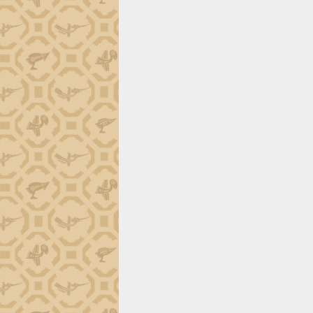
trường Nguyễn Hoàng Hiệp khảo sát
vùng trồng và doanh nghiệp đóng gói
sầu riêng tại Đắk Lắk
Trình diễn nghệ thuật chế biến các
món ăn từ sầu riêng
Đắk Lắk công bố Quy hoạch và xúc
tiến đầu tư tỉnh
Ngành cá ngừ Đắk Lắk chủ động thích
ứng để giữ vững thị trường xuất khẩu
Diễn đàn Kinh tế tư nhân Việt Nam đột
phá cơ chế - Hợp tác công tư
Đề án 06 tạo bước ngoặt đột phá trong
cải cách hành chính tỉnh Đắk Lắk
Kết nối tour, đẩy mạnh chuyển đổi số
để phát triển du lịch Đắk Lắk
Khởi động Dự án Đầu tư xây dựng hạ
tầng kỹ thuật Cụm công nghiệp Tân
Tiến
Gặp mặt các cơ quan báo chí nhân Kỷ
niệm 101 năm Ngày Báo chí Cách
mạng Việt Nam