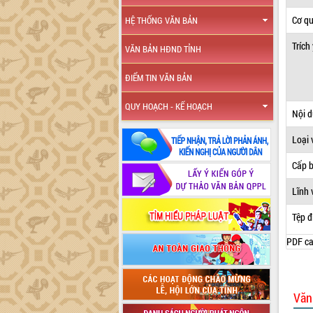
Cơ q
HỆ THỐNG VĂN BẢN
Trích
VĂN BẢN HĐND TỈNH
ĐIỂM TIN VĂN BẢN
QUY HOẠCH - KẾ HOẠCH
Nội 
Loại 
Cấp 
Lĩnh 
Tệp đ
PDF ca
Văn