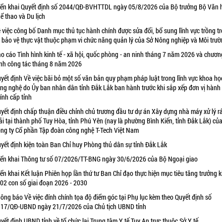
iển khai Quyết định số 2044/QĐ-BVHTTDL ngày 05/8/2026 của Bộ trưởng Bộ Văn 
ể thao và Du lịch
 việc công bố Danh mục thủ tục hành chính được sửa đổi, bổ sung lĩnh vực trồng tr
 bảo vệ thực vật thuộc phạm vi chức năng quản lý của Sở Nông nghiệp và Môi trư
o cáo Tình hình kinh tế - xã hội, quốc phòng - an ninh tháng 7 năm 2026 và chươn
ình công tác tháng 8 năm 2026
yết định Về việc bãi bỏ một số văn bản quy phạm pháp luật trong lĩnh vực khoa họ
ng nghệ do Ủy ban nhân dân tỉnh Đắk Lắk ban hành trước khi sắp xếp đơn vị hành
ính cấp tỉnh
yết định chấp thuận điều chỉnh chủ trương đầu tư dự án Xây dựng nhà máy xử lý r
ải tại thành phố Tuy Hòa, tỉnh Phú Yên (nay là phường Bình Kiến, tỉnh Đắk Lắk) củ
ng ty Cổ phần Tập đoàn công nghệ T-Tech Việt Nam
yết định kiện toàn Ban Chỉ huy Phòng thủ dân sự tỉnh Đắk Lắk
iển khai Thông tư số 07/2026/TT-BNG ngày 30/6/2026 của Bộ Ngoại giao
iển khai Kết luận Phiên họp lần thứ tư Ban Chỉ đạo thực hiện mục tiêu tăng trưởng k
 02 con số giai đoạn 2026 - 2030
ông báo Về việc đính chính tọa độ điểm góc tại Phụ lục kèm theo Quyết định số
17/QĐ-UBND ngày 21/7/2026 của Chủ tịch UBND tỉnh
yết định UBND tỉnh về tổ chức lại Trung tâm Y tế Tuy An trực thuộc Sở Y tế