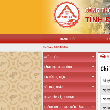
TRANG CHỦ
CH
Thứ bảy, 08/08/2026
VĂN B
GIỚI THIỆU
Chi
LÃNH ĐẠO UBND TỈNH
TIN TỨC SỰ KIỆN
Số ký
SỞ, BAN, NGÀNH
Ngày
UBND CÁC XÃ, PHƯỜNG
Ngày 
THÔNG TIN CHỈ ĐẠO ĐIỀU HÀNH
Ngườ