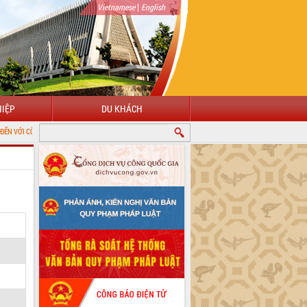
|
Vietnamese
English
IỆP
DU KHÁCH
NG THÔNG TIN ĐIỆN TỬ TỈNH ĐẮK LẮK