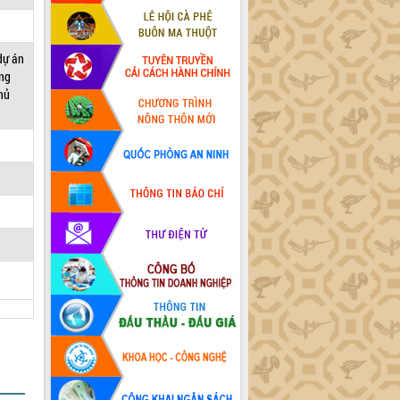
dự án
ống
hủ