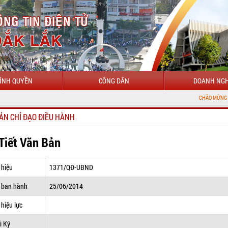
ÍNH QUYỀN
CÔNG DÂN
DOANH NGH
CHÀO MỪNG ĐẾN VỚI CỔ
ẢN CHỈ ĐẠO ĐIỀU HÀNH
 Tiết Văn Bản
 hiệu
1371/QĐ-UBND
 ban hành
25/06/2014
hiệu lực
i Ký