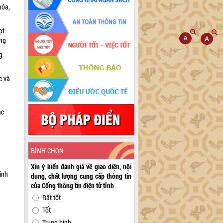
hóa,
ọt
ờng
g
c và
ác
a
BÌNH CHỌN
Xin ý kiến đánh giá về giao diện, nội
inh
dung, chất lượng cung cấp thông tin
của Cổng thông tin điện tử tỉnh
Rất tốt
Tốt
Trung bình