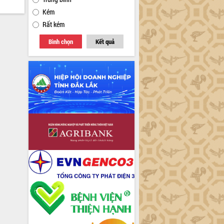
Kém
Rất kém
Bình chọn
Kết quả