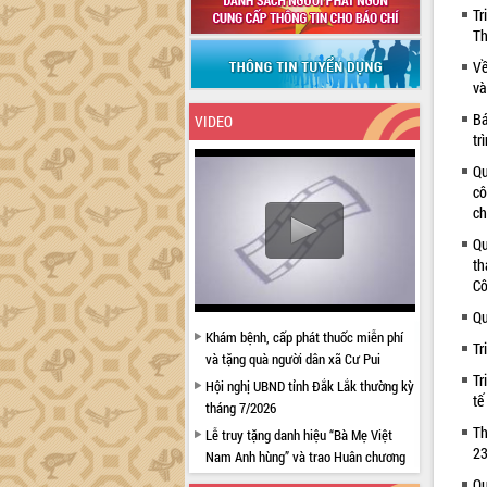
Tr
Th
Về
và
Bá
VIDEO
tr
Qu
cô
ch
Qu
th
Cô
Qu
Khám bệnh, cấp phát thuốc miễn phí
Tr
và tặng quà người dân xã Cư Pui
Tr
Hội nghị UBND tỉnh Đắk Lắk thường kỳ
tế
tháng 7/2026
Th
Lễ truy tặng danh hiệu “Bà Mẹ Việt
23
Nam Anh hùng” và trao Huân chương
Lao động
Qu