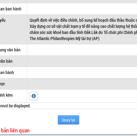
uan ban hành
 yếu
Quyết định về việc điều chỉnh, bổ sung kế hoạch đấu thầu thuộc 
Xây dựng cơ sở vật chất trạm y tế để nâng cao chất lượng hệ th
chăm sóc sức khoẻ ban đầu tỉnh Đắk Lắk do Tổ chức phi Chính p
The Atlantic Philanthropies Mỹ tài trợ (AP)
dung văn bản
văn bản
ban hành
vực
ính kèm
nnot be displayed.
Quay lại
 bản liên quan