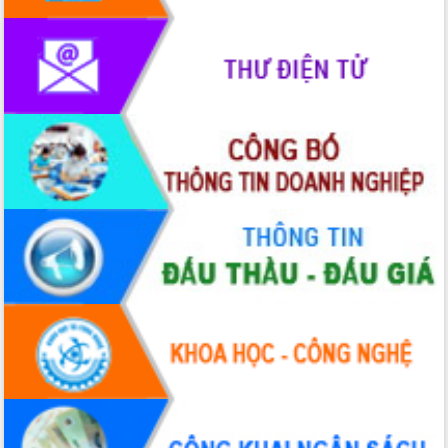
phát triển mới
Thường trực HĐND tỉnh Đắk Lắk gặp
mặt Đoàn chuyên gia y tế TP. Hồ Chí
Minh
Lễ truy điệu và an táng hài cốt liệt sĩ
tại Nghĩa trang Liệt sĩ xã Sơn Hòa
Bàn giải pháp tháo gỡ khó khăn trong
xuất khẩu sầu riêng và triển khai quy
định EUDR
Thứ trưởng Bộ Nông nghiệp và Môi
trường Nguyễn Hoàng Hiệp khảo sát
vùng trồng và doanh nghiệp đóng gói
sầu riêng tại Đắk Lắk
Trình diễn nghệ thuật chế biến các
món ăn từ sầu riêng
Đắk Lắk công bố Quy hoạch và xúc
tiến đầu tư tỉnh
Ngành cá ngừ Đắk Lắk chủ động thích
ứng để giữ vững thị trường xuất khẩu
Diễn đàn Kinh tế tư nhân Việt Nam đột