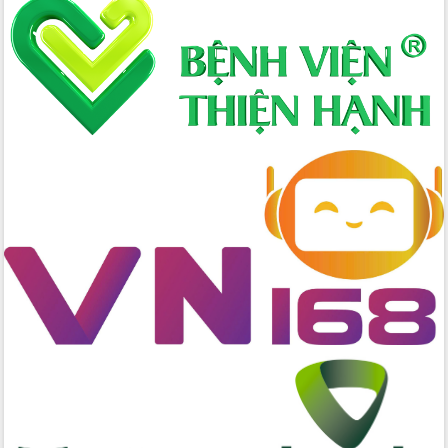
Hòn Yến phát triển du lịch gắn với bảo
tồn biển
Lấy ý kiến điều chỉnh Quy hoạch tỉnh
Đắk Lắk thời kỳ 2021-2030, tầm nhìn
đến năm 2050
Phát động chiến dịch 30 ngày đêm
giải phóng mặt bằng Tuyến đường bộ
ven biển
Đắk Lắk nỗ lực thúc đẩy tăng trưởng
kinh tế từ 10% trở lên trong Quý
II/2026
Đắk Lắk ký kết thỏa thuận hợp tác về
chuyển đổi số giai đoạn 2026 – 2030
với Tập đoàn Bưu chính Viễn thông
Việt Nam
Thứ trưởng Bộ Y tế làm việc với tỉnh
Đắk Lắk về phát triển nhân lực y tế
cho trạm y tế cấp xã
Du lịch Đắk Lắk nâng tầm trải nghiệm
du khách thông qua Hệ thống cơ sở dữ
liệu và Bản đồ số