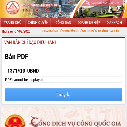
|
Vietnamese
English
TRANG CHỦ
CHÍNH QUYỀN
CÔNG DÂN
DOANH NGHIỆP
DU KHÁCH
Thứ sáu, 07/08/2026
CHÀO MỪNG ĐẾN VỚI CỔNG THÔNG TIN ĐIỆN TỬ TỈNH ĐẮK LẮK
VĂN BẢN CHỈ ĐẠO ĐIỀU HÀNH
GIỚI THIỆU
LÃNH ĐẠO UBND TỈNH
Bản PDF
TIN TỨC SỰ KIỆN
1371/QĐ-UBND
SỞ, BAN, NGÀNH
PDF cannot be displayed.
UBND CÁC XÃ, PHƯỜNG
Quay lại
THÔNG TIN CHỈ ĐẠO ĐIỀU HÀNH
HỆ THỐNG VĂN BẢN
VĂN BẢN HĐND TỈNH