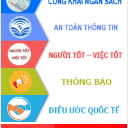
phá cơ chế - Hợp tác công tư
Đề án 06 tạo bước ngoặt đột phá trong
cải cách hành chính tỉnh Đắk Lắk
Kết nối tour, đẩy mạnh chuyển đổi số
để phát triển du lịch Đắk Lắk
Khởi động Dự án Đầu tư xây dựng hạ
tầng kỹ thuật Cụm công nghiệp Tân
Tiến
Gặp mặt các cơ quan báo chí nhân Kỷ
niệm 101 năm Ngày Báo chí Cách
mạng Việt Nam
Đắk Lắk sơ kết 4 năm triển khai thực
hiện Đề án 06 của Chính phủ
Họp báo thông tin về Hội nghị Công bố
Quy hoạch và Xúc tiến đầu tư tỉnh Đắk
Lắk
Khơi thông điểm nghẽn, đẩy nhanh
giải ngân vốn khắc phục thiên tai
HĐND tỉnh thông qua điều chỉnh Quy
hoạch tỉnh thời kỳ 2021-2030