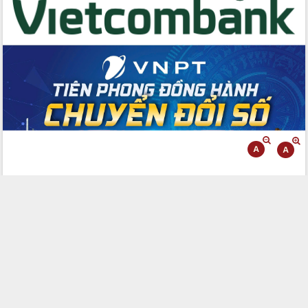
Tập huấn ứng dụng trí tuệ nhân tạo (AI)
trong thương mại điện tử năm 2026
Đoàn đại biểu Quốc hội tỉnh Đắk Lắk
trao đổi thông tin trước Kỳ họp thứ
nhất, Quốc hội khóa XVI
Quyết liệt cải cách hành chính, khơi
thông nguồn lực phát triển
Nâng cao hiệu lực, hiệu quả HĐND
tỉnh thông qua hiện đại hóa hành chính
Xã Ea Phê gắn cải cách hành chính với
chuyển đổi số
Phó Chủ tịch Thường trực UBND tỉnh
Hồ Thị Nguyên Thảo làm việc tại Trung
tâm Phục vụ hành chính công xã Ea
Phê
Xây dựng nền hành chính số đồng
hành cùng nông dân dân, doanh nghiệp
Giai đoạn 2026-2030, Đắk Lắk phấn
đấu có 77% xã đạt chuẩn nông thôn
mới