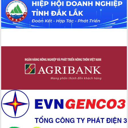
Tháo gỡ những vướng mắc, đẩy mạnh
công tác cải cách thủ tục hành chính
tại Trung tâm Phục vụ hành chính
công tỉnh
Đắk Lắk: Tôn vinh 46 giải pháp tại Hội
thi Sáng tạo Kỹ thuật 2024 - 2025
Đắk Lắk rà soát, điều chỉnh Đề án 190
về phát triển nuôi trồng thủy sản
Phó Chủ tịch UBND tỉnh Đắk Lắk
Trương Công Thái kiểm tra thực địa
Dự án cao tốc Khánh Hòa - Buôn Ma
Thuột
Định vị cà phê Việt Nam như một “di
sản sống” trong dòng chảy toàn cầu
Xây dựng nông thôn mới: Nâng cao đời
sống người dân từ những mô hình thiết
thực
Quyết liệt tháo gỡ vướng mắc, đẩy
nhanh tiến độ các dự án trọng điểm
trong Khu kinh tế Nam Phú Yên