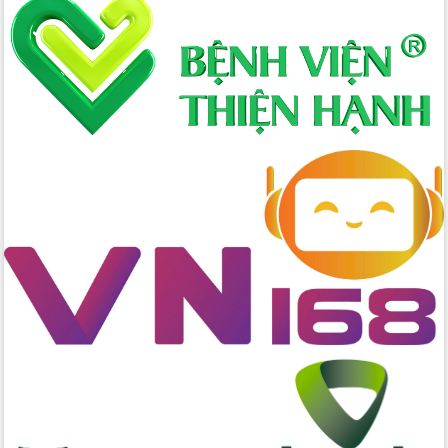
Định vị cà phê Việt Nam như một “di
sản sống” trong dòng chảy toàn cầu
Xây dựng nông thôn mới: Nâng cao đời
sống người dân từ những mô hình thiết
thực
Quyết liệt tháo gỡ vướng mắc, đẩy
nhanh tiến độ các dự án trọng điểm
trong Khu kinh tế Nam Phú Yên
Hòn Yến phát triển du lịch gắn với bảo
tồn biển
Lấy ý kiến điều chỉnh Quy hoạch tỉnh
Đắk Lắk thời kỳ 2021-2030, tầm nhìn
đến năm 2050
Phát động chiến dịch 30 ngày đêm
giải phóng mặt bằng Tuyến đường bộ
ven biển
Đắk Lắk nỗ lực thúc đẩy tăng trưởng
kinh tế từ 10% trở lên trong Quý
II/2026
Đắk Lắk ký kết thỏa thuận hợp tác về
chuyển đổi số giai đoạn 2026 – 2030