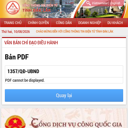
|
Vietnamese
English
TRANG CHỦ
CHÍNH QUYỀN
CÔNG DÂN
DOANH NGHIỆP
DU KHÁCH
Thứ hai, 10/08/2026
CHÀO MỪNG ĐẾN VỚI CỔNG THÔNG TIN ĐIỆN TỬ TỈNH ĐẮK LẮK
VĂN BẢN CHỈ ĐẠO ĐIỀU HÀNH
GIỚI THIỆU
LÃNH ĐẠO UBND TỈNH
Bản PDF
TIN TỨC SỰ KIỆN
1357/QĐ-UBND
SỞ, BAN, NGÀNH
PDF cannot be displayed.
UBND CÁC XÃ, PHƯỜNG
Quay lại
THÔNG TIN CHỈ ĐẠO ĐIỀU HÀNH
HỆ THỐNG VĂN BẢN
VĂN BẢN HĐND TỈNH