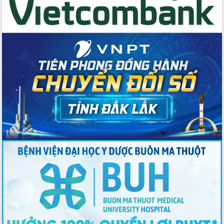
với Tập đoàn Bưu chính Viễn thông
Việt Nam
Thứ trưởng Bộ Y tế làm việc với tỉnh
Đắk Lắk về phát triển nhân lực y tế
cho trạm y tế cấp xã
Du lịch Đắk Lắk nâng tầm trải nghiệm
du khách thông qua Hệ thống cơ sở dữ
liệu và Bản đồ số
Tập huấn ứng dụng trí tuệ nhân tạo (AI)
trong thương mại điện tử năm 2026
Đoàn đại biểu Quốc hội tỉnh Đắk Lắk
trao đổi thông tin trước Kỳ họp thứ
nhất, Quốc hội khóa XVI
Quyết liệt cải cách hành chính, khơi
thông nguồn lực phát triển
Nâng cao hiệu lực, hiệu quả HĐND
tỉnh thông qua hiện đại hóa hành chính
Xã Ea Phê gắn cải cách hành chính với
chuyển đổi số
Phó Chủ tịch Thường trực UBND tỉnh