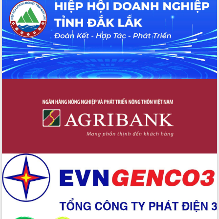
UBND tỉnh họp báo định kỳ tháng 4
năm 2026
Hội thảo khoa học “Giải pháp thúc đẩy
phát triển nền kinh tế xanh tại tỉnh
Đắk Lắk”
Tăng cường giám sát, đôn đốc thực
hiện nhiệm vụ quản lý tài sản công
hàng tuần
Tháo gỡ những vướng mắc, đẩy mạnh
công tác cải cách thủ tục hành chính
tại Trung tâm Phục vụ hành chính
công tỉnh
Đắk Lắk: Tôn vinh 46 giải pháp tại Hội
thi Sáng tạo Kỹ thuật 2024 - 2025
Đắk Lắk rà soát, điều chỉnh Đề án 190
về phát triển nuôi trồng thủy sản
Phó Chủ tịch UBND tỉnh Đắk Lắk
Trương Công Thái kiểm tra thực địa
Dự án cao tốc Khánh Hòa - Buôn Ma
Thuột