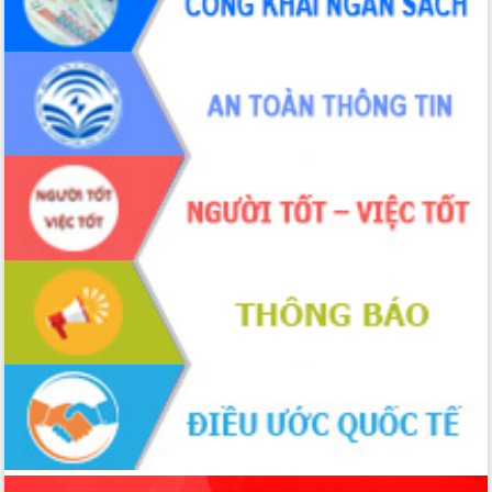
sầu riêng tại Đắk Lắk
Trình diễn nghệ thuật chế biến các
món ăn từ sầu riêng
Đắk Lắk công bố Quy hoạch và xúc
tiến đầu tư tỉnh
Ngành cá ngừ Đắk Lắk chủ động thích
ứng để giữ vững thị trường xuất khẩu
Diễn đàn Kinh tế tư nhân Việt Nam đột
phá cơ chế - Hợp tác công tư
Đề án 06 tạo bước ngoặt đột phá trong
cải cách hành chính tỉnh Đắk Lắk
Kết nối tour, đẩy mạnh chuyển đổi số
để phát triển du lịch Đắk Lắk
Khởi động Dự án Đầu tư xây dựng hạ
tầng kỹ thuật Cụm công nghiệp Tân
Tiến
Gặp mặt các cơ quan báo chí nhân Kỷ
niệm 101 năm Ngày Báo chí Cách
mạng Việt Nam
Đắk Lắk sơ kết 4 năm triển khai thực