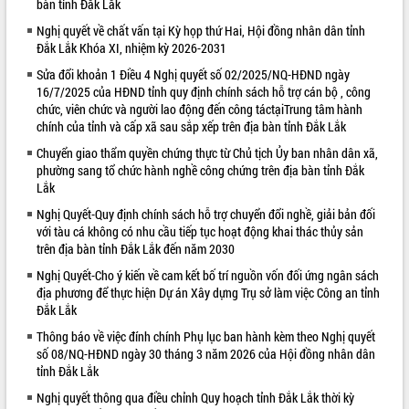
bàn tỉnh Đắk Lắk
VIDEO
Nghị quyết về chất vấn tại Kỳ họp thứ Hai, Hội đồng nhân dân tỉnh
Đắk Lắk Khóa XI, nhiệm kỳ 2026-2031
Sửa đổi khoản 1 Điều 4 Nghị quyết số 02/2025/NQ-HĐND ngày
16/7/2025 của HĐND tỉnh quy định chính sách hỗ trợ cán bộ , công
chức, viên chức và người lao động đến công táctạiTrung tâm hành
chính của tỉnh và cấp xã sau sắp xếp trên địa bàn tỉnh Đắk Lắk
Chuyển giao thẩm quyền chứng thực từ Chủ tịch Ủy ban nhân dân xã,
phường sang tổ chức hành nghề công chứng trên địa bàn tỉnh Đắk
Lắk
Khám bệnh, cấp phát thuốc miễn phí
Nghị Quyết-Quy định chính sách hỗ trợ chuyển đổi nghề, giải bản đối
và tặng quà người dân xã Cư Pui
với tàu cá không có nhu cầu tiếp tục hoạt động khai thác thủy sản
Hội nghị UBND tỉnh Đắk Lắk thường kỳ
trên địa bàn tỉnh Đắk Lắk đến năm 2030
tháng 7/2026
Nghị Quyết-Cho ý kiến về cam kết bố trí nguồn vốn đối ứng ngân sách
Lễ truy tặng danh hiệu “Bà Mẹ Việt
địa phương để thực hiện Dự án Xây dựng Trụ sở làm việc Công an tỉnh
Nam Anh hùng” và trao Huân chương
Đắk Lắk
Lao động
Thông báo về việc đính chính Phụ lục ban hành kèm theo Nghị quyết
ALBUM ẢNH
UBND tỉnh Đắk Lắk triển khai nhiệm
số 08/NQ-HĐND ngày 30 tháng 3 năm 2026 của Hội đồng nhân dân
vụ 6 tháng cuối năm 2026
tỉnh Đắk Lắk
Kỳ họp thứ Hai, Hội đồng nhân dân
Nghị quyết thông qua điều chỉnh Quy hoạch tỉnh Đắk Lắk thời kỳ
tỉnh khóa XI quyết nghị nhiều nội dung