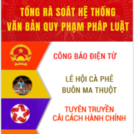
món ăn từ sầu riêng
Đắk Lắk công bố Quy hoạch và xúc
tiến đầu tư tỉnh
Ngành cá ngừ Đắk Lắk chủ động thích
ứng để giữ vững thị trường xuất khẩu
Diễn đàn Kinh tế tư nhân Việt Nam đột
phá cơ chế - Hợp tác công tư
Đề án 06 tạo bước ngoặt đột phá trong
cải cách hành chính tỉnh Đắk Lắk
Kết nối tour, đẩy mạnh chuyển đổi số
để phát triển du lịch Đắk Lắk
Khởi động Dự án Đầu tư xây dựng hạ
tầng kỹ thuật Cụm công nghiệp Tân
Tiến
Gặp mặt các cơ quan báo chí nhân Kỷ
niệm 101 năm Ngày Báo chí Cách
mạng Việt Nam
Đắk Lắk sơ kết 4 năm triển khai thực
hiện Đề án 06 của Chính phủ
Họp báo thông tin về Hội nghị Công bố