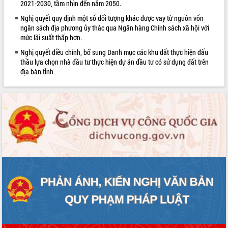
2021-2030, tầm nhìn đến năm 2050.
quan trọng
Nghị quyết quy định một số đối tượng khác được vay từ nguồn vốn
Bí thư Tỉnh ủy Lương Nguyễn Minh
ngân sách địa phương ủy thác qua Ngân hàng Chính sách xã hội với
Triết thăm, tặng quà người có công với
mức lãi suất thấp hơn.
cách mạng
Nghị quyết điều chỉnh, bổ sung Danh mục các khu đất thực hiện đấu
Rà soát, hoàn thiện hệ thống thiết chế
thầu lựa chọn nhà đầu tư thực hiện dự án đầu tư có sử dụng đất trên
văn hóa, thể thao đáp ứng yêu cầu
LIÊN KẾT WEB
địa bàn tỉnh
phát triển mới
Thường trực HĐND tỉnh Đắk Lắk gặp
mặt Đoàn chuyên gia y tế TP. Hồ Chí
Minh
Lễ truy điệu và an táng hài cốt liệt sĩ
tại Nghĩa trang Liệt sĩ xã Sơn Hòa
Bàn giải pháp tháo gỡ khó khăn trong
xuất khẩu sầu riêng và triển khai quy
định EUDR
Thứ trưởng Bộ Nông nghiệp và Môi
trường Nguyễn Hoàng Hiệp khảo sát
vùng trồng và doanh nghiệp đóng gói
sầu riêng tại Đắk Lắk
Trình diễn nghệ thuật chế biến các