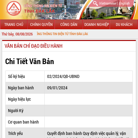
|
Vietnamese
English
TRANG CHỦ
CHÍNH QUYỀN
CÔNG DÂN
DOANH NGHIỆP
DU KHÁCH
Thứ bảy, 08/08/2026
G ĐẾN VỚI CỔNG THÔNG TIN ĐIỆN TỬ TỈNH ĐẮK LẮK
VĂN BẢN CHỈ ĐẠO ĐIỀU HÀNH
GIỚI THIỆU
LÃNH ĐẠO UBND TỈNH
Chi Tiết Văn Bản
TIN TỨC SỰ KIỆN
Số ký hiệu
02/2024/QĐ-UBND
SỞ, BAN, NGÀNH
Ngày ban hành
09/01/2024
UBND CÁC XÃ, PHƯỜNG
Ngày hiệu lực
THÔNG TIN CHỈ ĐẠO ĐIỀU HÀNH
Người Ký
HỆ THỐNG VĂN BẢN
Cơ quan ban hành
Trích yếu
Quyết định ban hành Quy định việc quản lý, vận
VĂN BẢN HĐND TỈNH