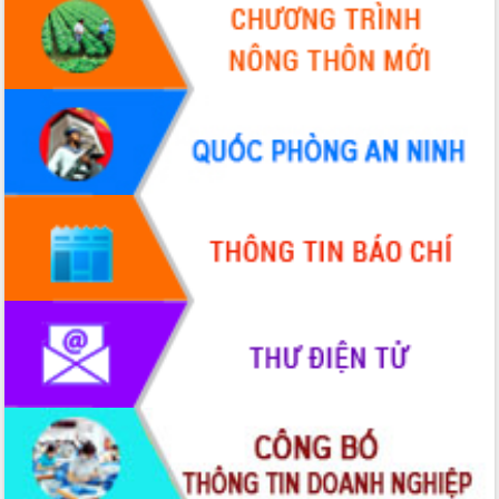
Quy hoạch và Xúc tiến đầu tư tỉnh Đắk
Lắk
Khơi thông điểm nghẽn, đẩy nhanh
giải ngân vốn khắc phục thiên tai
HĐND tỉnh thông qua điều chỉnh Quy
hoạch tỉnh thời kỳ 2021-2030
Hội thảo góp ý hồ sơ điều chỉnh quy
hoạch tỉnh Đắk Lắk thời kỳ 2021-2030,
tầm nhìn đến năm 2050
Nâng cao hiệu quả hoạt động của các
doanh nghiệp nhà nước
Hội nghị triển khai kết nối mạng
truyền số liệu chuyên dùng phục vụ cơ
quan Đảng, Nhà nước
Lễ phát động chuỗi hoạt động chung
tay làm sạch môi trường
Xã Ea Kar bước chuyển mình trong
công tác cải cách hành chính mô hình
mới
UBND tỉnh họp báo định kỳ tháng 4
năm 2026