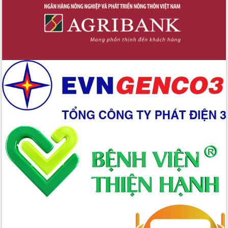
Xây dựng nền hành chính số đồng
hành cùng nông dân dân, doanh nghiệp
Giai đoạn 2026-2030, Đắk Lắk phấn
đấu có 77% xã đạt chuẩn nông thôn
mới
Chuyển đổi số 'mở đường' cho nông
nghiệp Đắk Lắk tăng trưởng bứt phá
Triển khai đồng bộ đo đạc, lập hồ sơ
địa chính, hoàn thiện cơ sở dữ liệu đất
đai
Ứng dụng sinh trắc học - Bước tiến
trong hành trình chuyển đổi số tại Đắk
Lắk
Đắk Lắk nâng cao hiệu quả công tác
Đảng từ Sổ tay đảng viên điện tử
Đắk Lắk đẩy mạnh nuôi biển công
nghệ, hướng tới phát triển thủy sản
bền vững
Tập huấn nâng cao năng lực triển khai
chuyển đổi số cho cán bộ, công chức