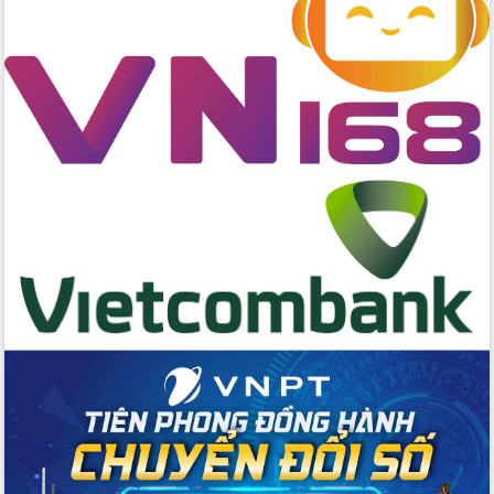
cấp xã
Đắk Lắk phát động hưởng ứng Ngày
Quyền của người tiêu dùng Việt Nam
2026
Đẩy mạnh cải cách hành chính, quyết
tâm đạt được mục tiêu tăng trưởng
hai con số trong năm 2026
Tổ chức trang trọng Lễ hội Đền thờ
Lương Văn Chánh năm 2026
Phó Bí thư Tỉnh ủy Đắk Lắk Đỗ Hữu
Huy giữ chức Bí thư Đảng ủy Ủy Ban
Nhân dân tỉnh
Bệnh án điện tử thúc đẩy chuyển đổi
số y tế tại Đắk Lắk
Chuyển đổi số thư viện: Mở rộng
không gian tri thức trong thời đại số
Đánh giá, rút kinh nghiệm công tác tổ
chức diễn tập trước ngày bầu cử
Chương trình “Gặp gỡ hữu nghị –
Friendship Meeting New Year 2026”