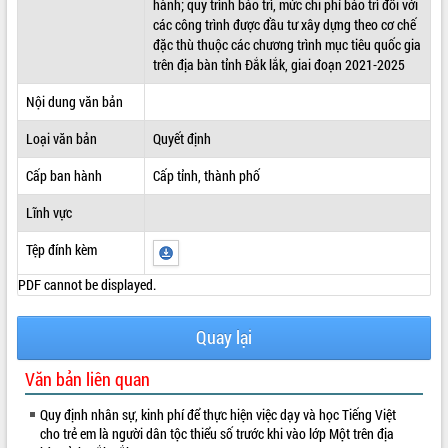
hành; quy trình bảo trì, mức chi phí bảo trì đối với
các công trình được đầu tư xây dựng theo cơ chế
ĐIỂM TIN VĂN BẢN
đặc thù thuộc các chương trình mục tiêu quốc gia
trên địa bàn tỉnh Đắk lắk, giai đoạn 2021-2025
QUY HOẠCH - KẾ HOẠCH
Nội dung văn bản
Loại văn bản
Quyết định
Cấp ban hành
Cấp tỉnh, thành phố
Lĩnh vực
Tệp đính kèm
PDF cannot be displayed.
Quay lại
Văn bản liên quan
Quy định nhân sự, kinh phí để thực hiện việc dạy và học Tiếng Việt
cho trẻ em là người dân tộc thiểu số trước khi vào lớp Một trên địa