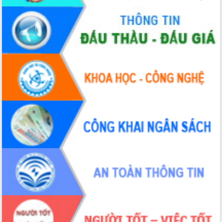
Hội thảo khoa học “Giải pháp thúc đẩy
phát triển nền kinh tế xanh tại tỉnh
Đắk Lắk”
Tăng cường giám sát, đôn đốc thực
hiện nhiệm vụ quản lý tài sản công
hàng tuần
Tháo gỡ những vướng mắc, đẩy mạnh
công tác cải cách thủ tục hành chính
tại Trung tâm Phục vụ hành chính
công tỉnh
Đắk Lắk: Tôn vinh 46 giải pháp tại Hội
thi Sáng tạo Kỹ thuật 2024 - 2025
Đắk Lắk rà soát, điều chỉnh Đề án 190
về phát triển nuôi trồng thủy sản
Phó Chủ tịch UBND tỉnh Đắk Lắk
Trương Công Thái kiểm tra thực địa
Dự án cao tốc Khánh Hòa - Buôn Ma
Thuột
Định vị cà phê Việt Nam như một “di
sản sống” trong dòng chảy toàn cầu