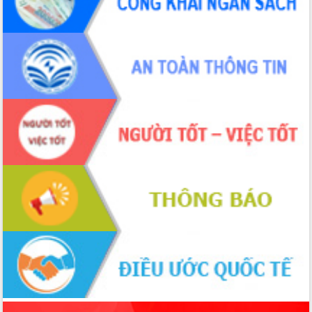
món ăn từ sầu riêng
Đắk Lắk công bố Quy hoạch và xúc
tiến đầu tư tỉnh
Ngành cá ngừ Đắk Lắk chủ động thích
ứng để giữ vững thị trường xuất khẩu
Diễn đàn Kinh tế tư nhân Việt Nam đột
phá cơ chế - Hợp tác công tư
Đề án 06 tạo bước ngoặt đột phá trong
cải cách hành chính tỉnh Đắk Lắk
Kết nối tour, đẩy mạnh chuyển đổi số
để phát triển du lịch Đắk Lắk
Khởi động Dự án Đầu tư xây dựng hạ
tầng kỹ thuật Cụm công nghiệp Tân
Tiến
Gặp mặt các cơ quan báo chí nhân Kỷ
niệm 101 năm Ngày Báo chí Cách
mạng Việt Nam
Đắk Lắk sơ kết 4 năm triển khai thực
hiện Đề án 06 của Chính phủ
Họp báo thông tin về Hội nghị Công bố