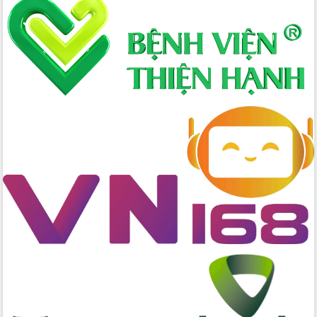
Xây dựng nông thôn mới: Nâng cao đời
sống người dân từ những mô hình thiết
thực
Quyết liệt tháo gỡ vướng mắc, đẩy
nhanh tiến độ các dự án trọng điểm
trong Khu kinh tế Nam Phú Yên
Hòn Yến phát triển du lịch gắn với bảo
tồn biển
Lấy ý kiến điều chỉnh Quy hoạch tỉnh
Đắk Lắk thời kỳ 2021-2030, tầm nhìn
đến năm 2050
Phát động chiến dịch 30 ngày đêm
giải phóng mặt bằng Tuyến đường bộ
ven biển
Đắk Lắk nỗ lực thúc đẩy tăng trưởng
kinh tế từ 10% trở lên trong Quý
II/2026
Đắk Lắk ký kết thỏa thuận hợp tác về
chuyển đổi số giai đoạn 2026 – 2030
với Tập đoàn Bưu chính Viễn thông
Việt Nam