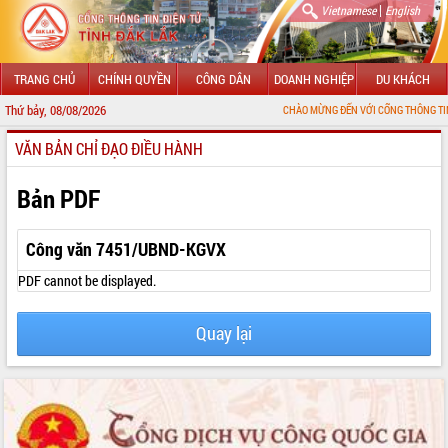
|
Vietnamese
English
TRANG CHỦ
CHÍNH QUYỀN
CÔNG DÂN
DOANH NGHIỆP
DU KHÁCH
Thứ bảy, 08/08/2026
CHÀO MỪNG ĐẾN VỚI CỔNG THÔNG TIN ĐIỆN TỬ TỈ
VĂN BẢN CHỈ ĐẠO ĐIỀU HÀNH
GIỚI THIỆU
LÃNH ĐẠO UBND TỈNH
Bản PDF
TIN TỨC SỰ KIỆN
Công văn 7451/UBND-KGVX
SỞ, BAN, NGÀNH
PDF cannot be displayed.
UBND CÁC XÃ, PHƯỜNG
Quay lại
THÔNG TIN CHỈ ĐẠO ĐIỀU HÀNH
HỆ THỐNG VĂN BẢN
VĂN BẢN HĐND TỈNH