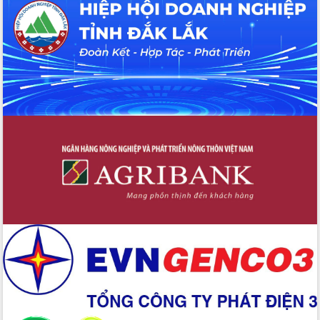
Hội thảo khoa học “Giải pháp thúc đẩy
phát triển nền kinh tế xanh tại tỉnh
Đắk Lắk”
Tăng cường giám sát, đôn đốc thực
hiện nhiệm vụ quản lý tài sản công
hàng tuần
Tháo gỡ những vướng mắc, đẩy mạnh
công tác cải cách thủ tục hành chính
tại Trung tâm Phục vụ hành chính
công tỉnh
Đắk Lắk: Tôn vinh 46 giải pháp tại Hội
thi Sáng tạo Kỹ thuật 2024 - 2025
Đắk Lắk rà soát, điều chỉnh Đề án 190
về phát triển nuôi trồng thủy sản
Phó Chủ tịch UBND tỉnh Đắk Lắk
Trương Công Thái kiểm tra thực địa
Dự án cao tốc Khánh Hòa - Buôn Ma
Thuột
Định vị cà phê Việt Nam như một “di
sản sống” trong dòng chảy toàn cầu