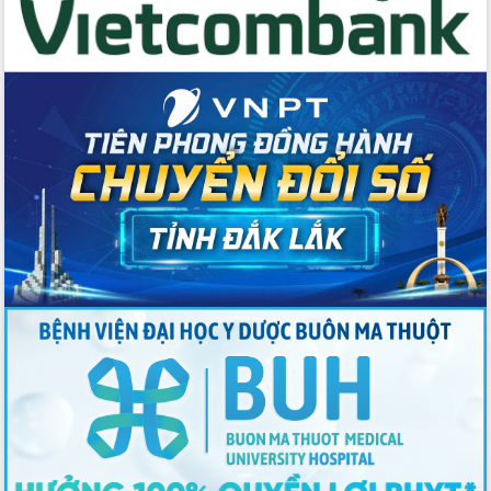
Thứ trưởng Bộ Y tế làm việc với tỉnh
Đắk Lắk về phát triển nhân lực y tế
cho trạm y tế cấp xã
Du lịch Đắk Lắk nâng tầm trải nghiệm
du khách thông qua Hệ thống cơ sở dữ
liệu và Bản đồ số
Tập huấn ứng dụng trí tuệ nhân tạo (AI)
trong thương mại điện tử năm 2026
Đoàn đại biểu Quốc hội tỉnh Đắk Lắk
trao đổi thông tin trước Kỳ họp thứ
nhất, Quốc hội khóa XVI
Quyết liệt cải cách hành chính, khơi
thông nguồn lực phát triển
Nâng cao hiệu lực, hiệu quả HĐND
tỉnh thông qua hiện đại hóa hành chính
Xã Ea Phê gắn cải cách hành chính với
chuyển đổi số
Phó Chủ tịch Thường trực UBND tỉnh
Hồ Thị Nguyên Thảo làm việc tại Trung
tâm Phục vụ hành chính công xã Ea
Phê