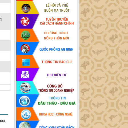
ng
hóa,