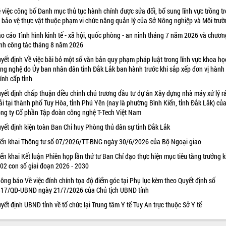
 việc công bố Danh mục thủ tục hành chính được sửa đổi, bổ sung lĩnh vực trồng tr
 bảo vệ thực vật thuộc phạm vi chức năng quản lý của Sở Nông nghiệp và Môi trư
o cáo Tình hình kinh tế - xã hội, quốc phòng - an ninh tháng 7 năm 2026 và chươn
ình công tác tháng 8 năm 2026
yết định Về việc bãi bỏ một số văn bản quy phạm pháp luật trong lĩnh vực khoa họ
ng nghệ do Ủy ban nhân dân tỉnh Đắk Lắk ban hành trước khi sắp xếp đơn vị hành
ính cấp tỉnh
yết định chấp thuận điều chỉnh chủ trương đầu tư dự án Xây dựng nhà máy xử lý r
ải tại thành phố Tuy Hòa, tỉnh Phú Yên (nay là phường Bình Kiến, tỉnh Đắk Lắk) củ
ng ty Cổ phần Tập đoàn công nghệ T-Tech Việt Nam
yết định kiện toàn Ban Chỉ huy Phòng thủ dân sự tỉnh Đắk Lắk
iển khai Thông tư số 07/2026/TT-BNG ngày 30/6/2026 của Bộ Ngoại giao
iển khai Kết luận Phiên họp lần thứ tư Ban Chỉ đạo thực hiện mục tiêu tăng trưởng k
 02 con số giai đoạn 2026 - 2030
ông báo Về việc đính chính tọa độ điểm góc tại Phụ lục kèm theo Quyết định số
17/QĐ-UBND ngày 21/7/2026 của Chủ tịch UBND tỉnh
yết định UBND tỉnh về tổ chức lại Trung tâm Y tế Tuy An trực thuộc Sở Y tế