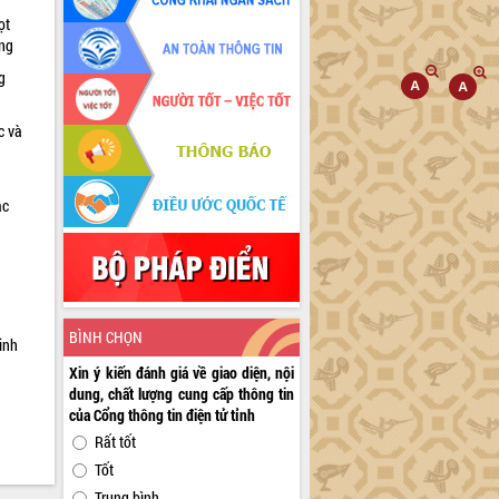
ọt
ờng
g
c và
ác
a
BÌNH CHỌN
inh
Xin ý kiến đánh giá về giao diện, nội
dung, chất lượng cung cấp thông tin
của Cổng thông tin điện tử tỉnh
Rất tốt
Tốt
Trung bình