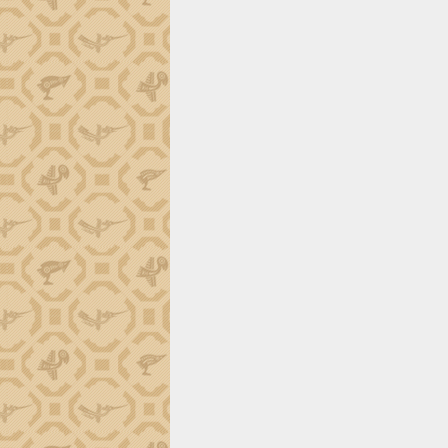
tiến đầu tư tỉnh
Ngành cá ngừ Đắk Lắk chủ động thích
ứng để giữ vững thị trường xuất khẩu
Diễn đàn Kinh tế tư nhân Việt Nam đột
phá cơ chế - Hợp tác công tư
Đề án 06 tạo bước ngoặt đột phá trong
cải cách hành chính tỉnh Đắk Lắk
Kết nối tour, đẩy mạnh chuyển đổi số
để phát triển du lịch Đắk Lắk
Khởi động Dự án Đầu tư xây dựng hạ
tầng kỹ thuật Cụm công nghiệp Tân
Tiến
Gặp mặt các cơ quan báo chí nhân Kỷ
niệm 101 năm Ngày Báo chí Cách
mạng Việt Nam
Đắk Lắk sơ kết 4 năm triển khai thực
hiện Đề án 06 của Chính phủ
Họp báo thông tin về Hội nghị Công bố
Quy hoạch và Xúc tiến đầu tư tỉnh Đắk
Lắk