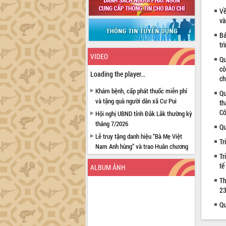
Về
và
Bá
tr
VIDEO
Qu
cô
Loading the player...
ch
Khám bệnh, cấp phát thuốc miễn phí
Qu
và tặng quà người dân xã Cư Pui
th
Cô
Hội nghị UBND tỉnh Đắk Lắk thường kỳ
tháng 7/2026
Qu
Lễ truy tặng danh hiệu “Bà Mẹ Việt
Tr
Nam Anh hùng” và trao Huân chương
Tr
Lao động
tế
ALBUM ẢNH
UBND tỉnh Đắk Lắk triển khai nhiệm
vụ 6 tháng cuối năm 2026
Th
23
Kỳ họp thứ Hai, Hội đồng nhân dân
tỉnh khóa XI quyết nghị nhiều nội dung
Qu
quan trọng
Bí thư Tỉnh ủy Lương Nguyễn Minh