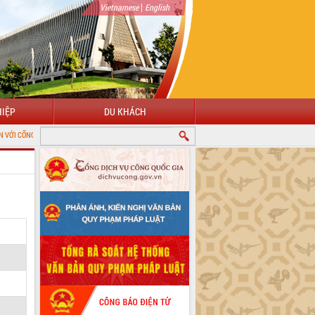
|
Vietnamese
English
IỆP
DU KHÁCH
ÔNG TIN ĐIỆN TỬ TỈNH ĐẮK LẮK