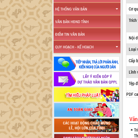
Cơ q
HỆ THỐNG VĂN BẢN
Trích
VĂN BẢN HĐND TỈNH
ĐIỂM TIN VĂN BẢN
Nội 
QUY HOẠCH - KẾ HOẠCH
Loại 
Cấp 
Lĩnh 
Tệp đ
PDF ca
Văn
Tr
Th