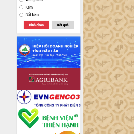
Kém
Rất kém
Bình chọn
Kết quả