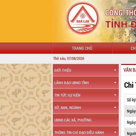
TRANG CHỦ
CH
Thứ sáu, 07/08/2026
VĂN B
GIỚI THIỆU
Chi
LÃNH ĐẠO UBND TỈNH
TIN TỨC SỰ KIỆN
Số ký
SỞ, BAN, NGÀNH
Ngày
UBND CÁC XÃ, PHƯỜNG
Ngày 
THÔNG TIN CHỈ ĐẠO ĐIỀU HÀNH
Ngườ