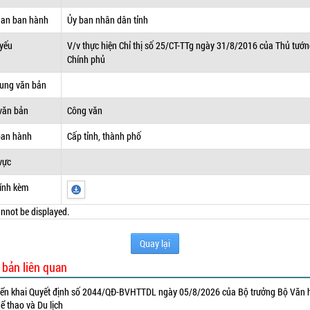
uan ban hành
Ủy ban nhân dân tỉnh
 yếu
V/v thực hiện Chỉ thị số 25/CT-TTg ngày 31/8/2016 của Thủ tướ
Chính phủ
dung văn bản
văn bản
Công văn
ban hành
Cấp tỉnh, thành phố
vực
ính kèm
nnot be displayed.
Quay lại
 bản liên quan
iển khai Quyết định số 2044/QĐ-BVHTTDL ngày 05/8/2026 của Bộ trưởng Bộ Văn 
ể thao và Du lịch