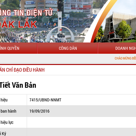
ÍNH QUYỀN
CÔNG DÂN
DOANH NGH
CHÀO MỪNG ĐẾN VỚI CỔNG TH
ẢN CHỈ ĐẠO ĐIỀU HÀNH
 Tiết Văn Bản
 hiệu
7415/UBND-NNMT
 ban hành
19/09/2016
hiệu lực
i Ký