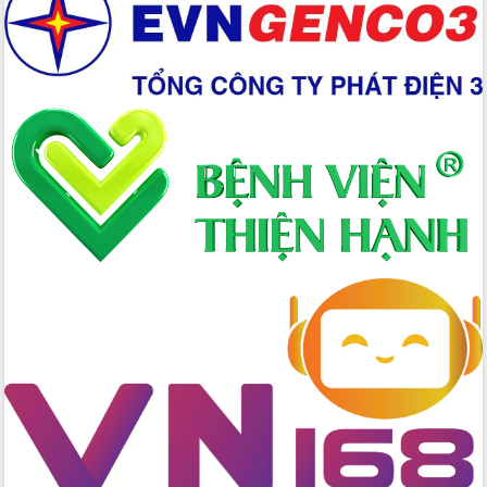
Tập huấn nâng cao năng lực triển khai
chuyển đổi số cho cán bộ, công chức
cấp xã
Đắk Lắk phát động hưởng ứng Ngày
Quyền của người tiêu dùng Việt Nam
2026
Đẩy mạnh cải cách hành chính, quyết
tâm đạt được mục tiêu tăng trưởng
hai con số trong năm 2026
Tổ chức trang trọng Lễ hội Đền thờ
Lương Văn Chánh năm 2026
Phó Bí thư Tỉnh ủy Đắk Lắk Đỗ Hữu
Huy giữ chức Bí thư Đảng ủy Ủy Ban
Nhân dân tỉnh
Bệnh án điện tử thúc đẩy chuyển đổi
số y tế tại Đắk Lắk
Chuyển đổi số thư viện: Mở rộng
không gian tri thức trong thời đại số
Đánh giá, rút kinh nghiệm công tác tổ
chức diễn tập trước ngày bầu cử