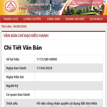
|
Vietnamese
English
TRANG CHỦ
CHÍNH QUYỀN
CÔNG DÂN
DOANH NGHIỆP
DU KHÁCH
Thứ năm, 06/08/2026
CHÀO MỪNG ĐẾN
VĂN BẢN CHỈ ĐẠO ĐIỀU HÀNH
GIỚI THIỆU
LÃNH ĐẠO UBND TỈNH
Chi Tiết Văn Bản
TIN TỨC SỰ KIỆN
Số ký hiệu
1172/QĐ-UBND
SỞ, BAN, NGÀNH
Ngày ban hành
17/04/2024
UBND CÁC XÃ, PHƯỜNG
Ngày hiệu lực
THÔNG TIN CHỈ ĐẠO ĐIỀU HÀNH
Người Ký
HỆ THỐNG VĂN BẢN
Cơ quan ban hành
Trích yếu
Về việc công nhận quyền sử dụng đất như Nhà
VĂN BẢN HĐND TỈNH