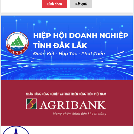
Bình chọn
Kết quả
Hồ Thị Nguyên Thảo làm việc tại Trung
tâm Phục vụ hành chính công xã Ea
Phê
Xây dựng nền hành chính số đồng
hành cùng nông dân dân, doanh nghiệp
Giai đoạn 2026-2030, Đắk Lắk phấn
đấu có 77% xã đạt chuẩn nông thôn
mới
Chuyển đổi số 'mở đường' cho nông
nghiệp Đắk Lắk tăng trưởng bứt phá
Triển khai đồng bộ đo đạc, lập hồ sơ
địa chính, hoàn thiện cơ sở dữ liệu đất
đai
Ứng dụng sinh trắc học - Bước tiến
trong hành trình chuyển đổi số tại Đắk
Lắk
Đắk Lắk nâng cao hiệu quả công tác
Đảng từ Sổ tay đảng viên điện tử
Đắk Lắk đẩy mạnh nuôi biển công
nghệ, hướng tới phát triển thủy sản
bền vững