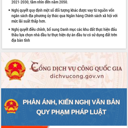
2021-2030, tầm nhìn đến năm 2050.
sầu riêng tại Đắk Lắk
Nghị quyết quy định một số đối tượng khác được vay từ nguồn vốn
Trình diễn nghệ thuật chế biến các
ngân sách địa phương ủy thác qua Ngân hàng Chính sách xã hội với
món ăn từ sầu riêng
mức lãi suất thấp hơn.
Đắk Lắk công bố Quy hoạch và xúc
Nghị quyết điều chỉnh, bổ sung Danh mục các khu đất thực hiện đấu
tiến đầu tư tỉnh
thầu lựa chọn nhà đầu tư thực hiện dự án đầu tư có sử dụng đất trên
Ngành cá ngừ Đắk Lắk chủ động thích
địa bàn tỉnh
ứng để giữ vững thị trường xuất khẩu
Diễn đàn Kinh tế tư nhân Việt Nam đột
phá cơ chế - Hợp tác công tư
Đề án 06 tạo bước ngoặt đột phá trong
cải cách hành chính tỉnh Đắk Lắk
Kết nối tour, đẩy mạnh chuyển đổi số
để phát triển du lịch Đắk Lắk
Khởi động Dự án Đầu tư xây dựng hạ
tầng kỹ thuật Cụm công nghiệp Tân
Tiến
Gặp mặt các cơ quan báo chí nhân Kỷ
niệm 101 năm Ngày Báo chí Cách
mạng Việt Nam
Đắk Lắk sơ kết 4 năm triển khai thực