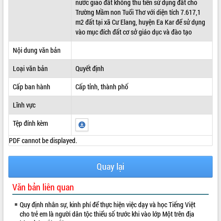
nước giao đất không thu tiền sử dụng đất cho
Trường Mầm non Tuổi Thơ với diện tích 7.617,1
ĐIỂM TIN VĂN BẢN
m2 đất tại xã Cư Elang, huyện Ea Kar để sử dụng
vào mục đích đất cơ sở giáo dục và đào tạo
QUY HOẠCH - KẾ HOẠCH
Nội dung văn bản
Loại văn bản
Quyết định
Cấp ban hành
Cấp tỉnh, thành phố
Lĩnh vực
Tệp đính kèm
PDF cannot be displayed.
Quay lại
Văn bản liên quan
Quy định nhân sự, kinh phí để thực hiện việc dạy và học Tiếng Việt
cho trẻ em là người dân tộc thiểu số trước khi vào lớp Một trên địa