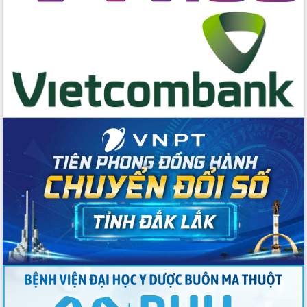
Chương trình “Gặp gỡ hữu nghị –
Friendship Meeting New Year 2026”
Bầu cử Quốc hội và HĐND: Cử tri Đắk
Lắk gửi gắm niềm tin, kỳ vọng vào lá
phiếu
Đắk Lắk sẵn sàng các điều kiện cho
Ngày hội bầu cử đại biểu Quốc hội
khóa XVI và HĐND các cấp nhiệm kỳ
2026-2031
Đảm bảo cuộc bầu cử đại biểu Quốc
hội và đại biểu HĐND các cấp diễn ra
an toàn, hiệu quả, đúng quy định
Thủ tướng Chính phủ Phạm Minh Chính
kiểm tra, chỉ đạo hoàn thành các dự
án cao tốc và thăm khu tái định cư tại
Đắk Lắk
Sôi nổi Hội đua ngựa truyền thống Gò
Thì Thùng mừng Xuân Bính Ngọ 2026
Lãnh đạo tỉnh dâng hương tưởng niệm
tại Đập Đồng Cam đầu Xuân Bính Ngọ