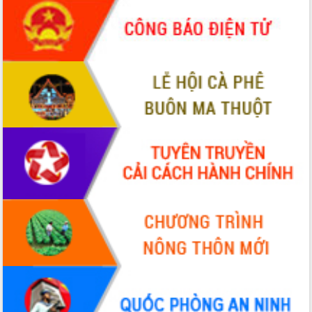
hiện Đề án 06 của Chính phủ
Họp báo thông tin về Hội nghị Công bố
Quy hoạch và Xúc tiến đầu tư tỉnh Đắk
Lắk
Khơi thông điểm nghẽn, đẩy nhanh
giải ngân vốn khắc phục thiên tai
HĐND tỉnh thông qua điều chỉnh Quy
hoạch tỉnh thời kỳ 2021-2030
Hội thảo góp ý hồ sơ điều chỉnh quy
hoạch tỉnh Đắk Lắk thời kỳ 2021-2030,
tầm nhìn đến năm 2050
Nâng cao hiệu quả hoạt động của các
doanh nghiệp nhà nước
Hội nghị triển khai kết nối mạng
truyền số liệu chuyên dùng phục vụ cơ
quan Đảng, Nhà nước
Lễ phát động chuỗi hoạt động chung
tay làm sạch môi trường
Xã Ea Kar bước chuyển mình trong
công tác cải cách hành chính mô hình