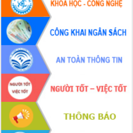
Định vị cà phê Việt Nam như một “di
sản sống” trong dòng chảy toàn cầu
Xây dựng nông thôn mới: Nâng cao đời
sống người dân từ những mô hình thiết
thực
Quyết liệt tháo gỡ vướng mắc, đẩy
nhanh tiến độ các dự án trọng điểm
trong Khu kinh tế Nam Phú Yên
Hòn Yến phát triển du lịch gắn với bảo
tồn biển
Lấy ý kiến điều chỉnh Quy hoạch tỉnh
Đắk Lắk thời kỳ 2021-2030, tầm nhìn
đến năm 2050
Phát động chiến dịch 30 ngày đêm
giải phóng mặt bằng Tuyến đường bộ
ven biển
Đắk Lắk nỗ lực thúc đẩy tăng trưởng
kinh tế từ 10% trở lên trong Quý
II/2026
Đắk Lắk ký kết thỏa thuận hợp tác về