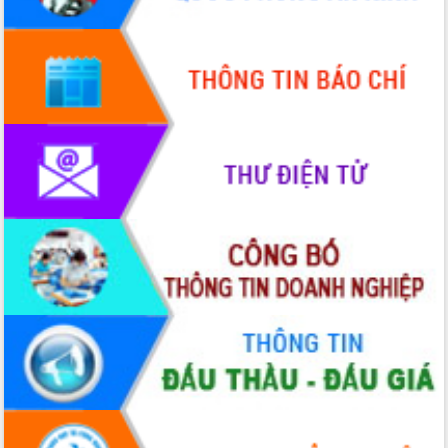
mới
UBND tỉnh họp báo định kỳ tháng 4
năm 2026
Hội thảo khoa học “Giải pháp thúc đẩy
phát triển nền kinh tế xanh tại tỉnh
Đắk Lắk”
Tăng cường giám sát, đôn đốc thực
hiện nhiệm vụ quản lý tài sản công
hàng tuần
Tháo gỡ những vướng mắc, đẩy mạnh
công tác cải cách thủ tục hành chính
tại Trung tâm Phục vụ hành chính
công tỉnh
Đắk Lắk: Tôn vinh 46 giải pháp tại Hội
thi Sáng tạo Kỹ thuật 2024 - 2025
Đắk Lắk rà soát, điều chỉnh Đề án 190
về phát triển nuôi trồng thủy sản
Phó Chủ tịch UBND tỉnh Đắk Lắk
Trương Công Thái kiểm tra thực địa
Dự án cao tốc Khánh Hòa - Buôn Ma
Thuột