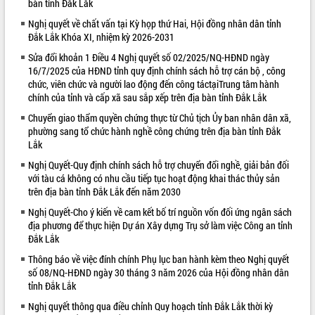
bàn tỉnh Đắk Lắk
VIDEO
Nghị quyết về chất vấn tại Kỳ họp thứ Hai, Hội đồng nhân dân tỉnh
Đắk Lắk Khóa XI, nhiệm kỳ 2026-2031
Loading the player...
Sửa đổi khoản 1 Điều 4 Nghị quyết số 02/2025/NQ-HĐND ngày
Bí thư Tỉnh ủy Lương Nguyễn Minh
16/7/2025 của HĐND tỉnh quy định chính sách hỗ trợ cán bộ , công
Triết thăm, tặng quà người có công với
chức, viên chức và người lao động đến công táctạiTrung tâm hành
cách mạng
chính của tỉnh và cấp xã sau sắp xếp trên địa bàn tỉnh Đắk Lắk
Rà soát, hoàn thiện hệ thống thiết chế
Chuyển giao thẩm quyền chứng thực từ Chủ tịch Ủy ban nhân dân xã,
văn hóa, thể thao đáp ứng yêu cầu
phường sang tổ chức hành nghề công chứng trên địa bàn tỉnh Đắk
phát triển mới
Lắk
Thường trực HĐND tỉnh Đắk Lắk gặp
Nghị Quyết-Quy định chính sách hỗ trợ chuyển đổi nghề, giải bản đối
mặt Đoàn chuyên gia y tế TP. Hồ Chí
ALBUM ẢNH
với tàu cá không có nhu cầu tiếp tục hoạt động khai thác thủy sản
Minh
trên địa bàn tỉnh Đắk Lắk đến năm 2030
Lễ truy điệu và an táng hài cốt liệt sĩ
Nghị Quyết-Cho ý kiến về cam kết bố trí nguồn vốn đối ứng ngân sách
tại Nghĩa trang Liệt sĩ xã Sơn Hòa
địa phương để thực hiện Dự án Xây dựng Trụ sở làm việc Công an tỉnh
Bàn giải pháp tháo gỡ khó khăn trong
Đắk Lắk
xuất khẩu sầu riêng và triển khai quy
Thông báo về việc đính chính Phụ lục ban hành kèm theo Nghị quyết
định EUDR
số 08/NQ-HĐND ngày 30 tháng 3 năm 2026 của Hội đồng nhân dân
Thứ trưởng Bộ Nông nghiệp và Môi
tỉnh Đắk Lắk
trường Nguyễn Hoàng Hiệp khảo sát
Nghị quyết thông qua điều chỉnh Quy hoạch tỉnh Đắk Lắk thời kỳ
vùng trồng và doanh nghiệp đóng gói
LIÊN KẾT WEB