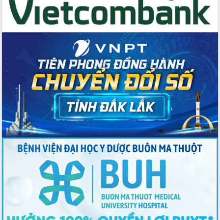
Thứ trưởng Bộ Y tế làm việc với tỉnh
Đắk Lắk về phát triển nhân lực y tế
cho trạm y tế cấp xã
Du lịch Đắk Lắk nâng tầm trải nghiệm
du khách thông qua Hệ thống cơ sở dữ
liệu và Bản đồ số
Tập huấn ứng dụng trí tuệ nhân tạo (AI)
trong thương mại điện tử năm 2026
Đoàn đại biểu Quốc hội tỉnh Đắk Lắk
trao đổi thông tin trước Kỳ họp thứ
nhất, Quốc hội khóa XVI
Quyết liệt cải cách hành chính, khơi
thông nguồn lực phát triển
Nâng cao hiệu lực, hiệu quả HĐND
tỉnh thông qua hiện đại hóa hành chính
Xã Ea Phê gắn cải cách hành chính với
chuyển đổi số
Phó Chủ tịch Thường trực UBND tỉnh
Hồ Thị Nguyên Thảo làm việc tại Trung
tâm Phục vụ hành chính công xã Ea
Phê