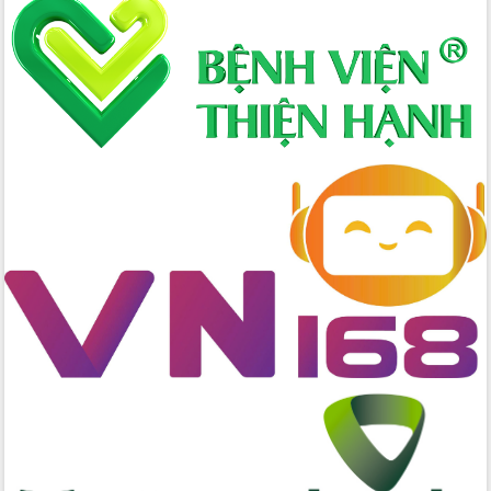
Xây dựng nông thôn mới: Nâng cao đời
sống người dân từ những mô hình thiết
thực
Quyết liệt tháo gỡ vướng mắc, đẩy
nhanh tiến độ các dự án trọng điểm
trong Khu kinh tế Nam Phú Yên
Hòn Yến phát triển du lịch gắn với bảo
tồn biển
Lấy ý kiến điều chỉnh Quy hoạch tỉnh
Đắk Lắk thời kỳ 2021-2030, tầm nhìn
đến năm 2050
Phát động chiến dịch 30 ngày đêm
giải phóng mặt bằng Tuyến đường bộ
ven biển
Đắk Lắk nỗ lực thúc đẩy tăng trưởng
kinh tế từ 10% trở lên trong Quý
II/2026
Đắk Lắk ký kết thỏa thuận hợp tác về
chuyển đổi số giai đoạn 2026 – 2030
với Tập đoàn Bưu chính Viễn thông
Việt Nam