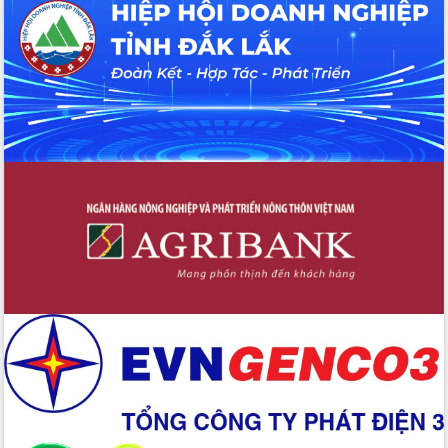
Hội thảo khoa học “Giải pháp thúc đẩy
phát triển nền kinh tế xanh tại tỉnh
Đắk Lắk”
Tăng cường giám sát, đôn đốc thực
hiện nhiệm vụ quản lý tài sản công
hàng tuần
Tháo gỡ những vướng mắc, đẩy mạnh
công tác cải cách thủ tục hành chính
tại Trung tâm Phục vụ hành chính
công tỉnh
Đắk Lắk: Tôn vinh 46 giải pháp tại Hội
thi Sáng tạo Kỹ thuật 2024 - 2025
Đắk Lắk rà soát, điều chỉnh Đề án 190
về phát triển nuôi trồng thủy sản
Phó Chủ tịch UBND tỉnh Đắk Lắk
Trương Công Thái kiểm tra thực địa
Dự án cao tốc Khánh Hòa - Buôn Ma
Thuột
Định vị cà phê Việt Nam như một “di
sản sống” trong dòng chảy toàn cầu