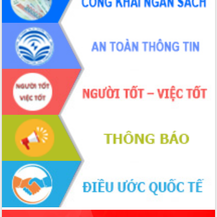
món ăn từ sầu riêng
Đắk Lắk công bố Quy hoạch và xúc
tiến đầu tư tỉnh
Ngành cá ngừ Đắk Lắk chủ động thích
ứng để giữ vững thị trường xuất khẩu
Diễn đàn Kinh tế tư nhân Việt Nam đột
phá cơ chế - Hợp tác công tư
Đề án 06 tạo bước ngoặt đột phá trong
cải cách hành chính tỉnh Đắk Lắk
Kết nối tour, đẩy mạnh chuyển đổi số
để phát triển du lịch Đắk Lắk
Khởi động Dự án Đầu tư xây dựng hạ
tầng kỹ thuật Cụm công nghiệp Tân
Tiến
Gặp mặt các cơ quan báo chí nhân Kỷ
niệm 101 năm Ngày Báo chí Cách
mạng Việt Nam
Đắk Lắk sơ kết 4 năm triển khai thực
hiện Đề án 06 của Chính phủ
Họp báo thông tin về Hội nghị Công bố