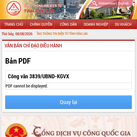
|
Vietnamese
English
TRANG CHỦ
CHÍNH QUYỀN
CÔNG DÂN
DOANH NGHIỆP
DU KHÁCH
Thứ bảy, 08/08/2026
NG ĐẾN VỚI CỔNG THÔNG TIN ĐIỆN TỬ TỈNH ĐẮK LẮK
VĂN BẢN CHỈ ĐẠO ĐIỀU HÀNH
GIỚI THIỆU
LÃNH ĐẠO UBND TỈNH
Bản PDF
TIN TỨC SỰ KIỆN
Công văn 3839/UBND-KGVX
SỞ, BAN, NGÀNH
PDF cannot be displayed.
UBND CÁC XÃ, PHƯỜNG
Quay lại
THÔNG TIN CHỈ ĐẠO ĐIỀU HÀNH
HỆ THỐNG VĂN BẢN
VĂN BẢN HĐND TỈNH