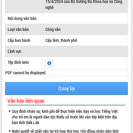
15/4/2024 của Bộ trưởng Bộ Khoa học và Công
nghệ
ĐIỂM TIN VĂN BẢN
Nội dung văn bản
QUY HOẠCH - KẾ HOẠCH
Loại văn bản
Công văn
Cấp ban hành
Cấp tỉnh, thành phố
Lĩnh vực
Tệp đính kèm
PDF cannot be displayed.
Quay lại
Văn bản liên quan
Quy định nhân sự, kinh phí để thực hiện việc dạy và học Tiếng Việt
cho trẻ em là người dân tộc thiểu số trước khi vào lớp Một trên địa
bàn tỉnh Đắk Lắk
Nghị quyết về chất vấn tại Kỳ họp thứ Hai, Hội đồng nhân dân tỉnh