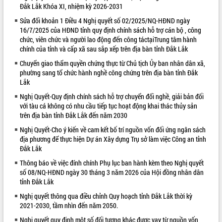
Đắk Lắk Khóa XI, nhiệm kỳ 2026-2031
VIDEO
Sửa đổi khoản 1 Điều 4 Nghị quyết số 02/2025/NQ-HĐND ngày
16/7/2025 của HĐND tỉnh quy định chính sách hỗ trợ cán bộ , công
Không có file video nào để phát.
chức, viên chức và người lao động đến công táctạiTrung tâm hành
chính của tỉnh và cấp xã sau sắp xếp trên địa bàn tỉnh Đắk Lắk
ALBUM ẢNH
Chuyển giao thẩm quyền chứng thực từ Chủ tịch Ủy ban nhân dân xã,
phường sang tổ chức hành nghề công chứng trên địa bàn tỉnh Đắk
Lắk
Nghị Quyết-Quy định chính sách hỗ trợ chuyển đổi nghề, giải bản đối
với tàu cá không có nhu cầu tiếp tục hoạt động khai thác thủy sản
trên địa bàn tỉnh Đắk Lắk đến năm 2030
Nghị Quyết-Cho ý kiến về cam kết bố trí nguồn vốn đối ứng ngân sách
địa phương để thực hiện Dự án Xây dựng Trụ sở làm việc Công an tỉnh
Đắk Lắk
LIÊN KẾT WEB
Thông báo về việc đính chính Phụ lục ban hành kèm theo Nghị quyết
số 08/NQ-HĐND ngày 30 tháng 3 năm 2026 của Hội đồng nhân dân
tỉnh Đắk Lắk
Nghị quyết thông qua điều chỉnh Quy hoạch tỉnh Đắk Lắk thời kỳ
2021-2030, tầm nhìn đến năm 2050.
Nghị quyết quy định một số đối tượng khác được vay từ nguồn vốn