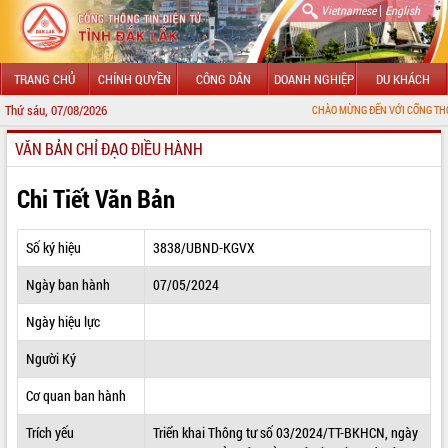
|
Vietnamese
English
TRANG CHỦ
CHÍNH QUYỀN
CÔNG DÂN
DOANH NGHIỆP
DU KHÁCH
Thứ sáu, 07/08/2026
CHÀO MỪNG ĐẾN VỚI CỔNG THÔNG TIN ĐI
VĂN BẢN CHỈ ĐẠO ĐIỀU HÀNH
GIỚI THIỆU
LÃNH ĐẠO UBND TỈNH
Chi Tiết Văn Bản
TIN TỨC SỰ KIỆN
Số ký hiệu
3838/UBND-KGVX
SỞ, BAN, NGÀNH
Ngày ban hành
07/05/2024
UBND CÁC XÃ, PHƯỜNG
Ngày hiệu lực
THÔNG TIN CHỈ ĐẠO ĐIỀU HÀNH
Người Ký
HỆ THỐNG VĂN BẢN
Cơ quan ban hành
Trích yếu
Triển khai Thông tư số 03/2024/TT-BKHCN, ngày
VĂN BẢN HĐND TỈNH