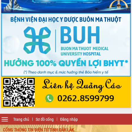
Toggle
Trang chủ
Sơ đồ cổng
Đăng nhập
navigation
CỔNG THÔNG TIN ĐIỆN TỬ TỈNH ĐẮK LẮK