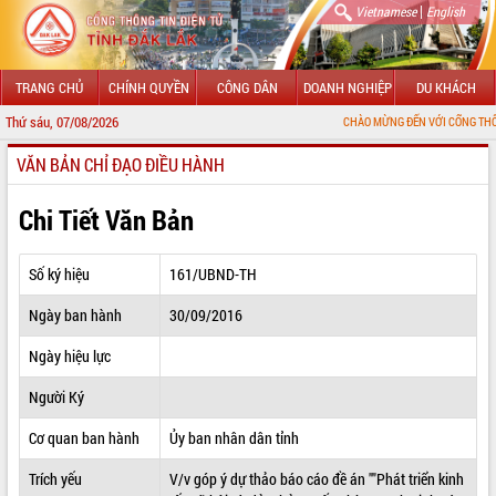
|
Vietnamese
English
TRANG CHỦ
CHÍNH QUYỀN
CÔNG DÂN
DOANH NGHIỆP
DU KHÁCH
Thứ sáu, 07/08/2026
CHÀO MỪNG ĐẾN VỚI CỔNG THÔNG TIN ĐIỆN 
VĂN BẢN CHỈ ĐẠO ĐIỀU HÀNH
GIỚI THIỆU
LÃNH ĐẠO UBND TỈNH
Chi Tiết Văn Bản
TIN TỨC SỰ KIỆN
Số ký hiệu
161/UBND-TH
SỞ, BAN, NGÀNH
Ngày ban hành
30/09/2016
UBND CÁC XÃ, PHƯỜNG
Ngày hiệu lực
THÔNG TIN CHỈ ĐẠO ĐIỀU HÀNH
Người Ký
HỆ THỐNG VĂN BẢN
Cơ quan ban hành
Ủy ban nhân dân tỉnh
Trích yếu
V/v góp ý dự thảo báo cáo đề án ""Phát triển kinh
VĂN BẢN HĐND TỈNH