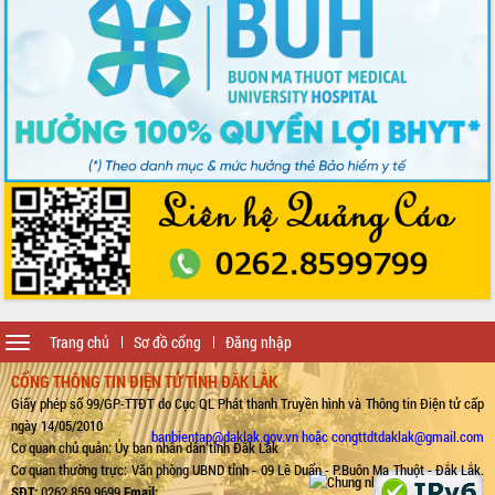
Toggle
Trang chủ
Sơ đồ cổng
Đăng nhập
navigation
CỔNG THÔNG TIN ĐIỆN TỬ TỈNH ĐẮK LẮK
Giấy phép số 99/GP-TTĐT do Cục QL Phát thanh Truyền hình và Thông tin Điện tử cấp
ngày 14/05/2010
banbientap@daklak.gov.vn hoặc congttdtdaklak@gmail.com
Cơ quan chủ quản: Ủy ban nhân dân tỉnh Đắk Lắk
Cơ quan thường trực: Văn phòng UBND tỉnh - 09 Lê Duẩn - P.Buôn Ma Thuột - Đắk Lắk.
SĐT:
0262.859.9699
Email: