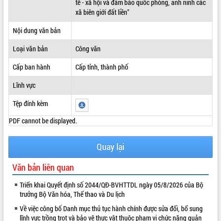
tế - xã hội và đảm bảo quốc phòng, anh ninh các
xã biên giới đất liền"
ĐIỂM TIN VĂN BẢN
Nội dung văn bản
QUY HOẠCH - KẾ HOẠCH
Loại văn bản
Công văn
Cấp ban hành
Cấp tỉnh, thành phố
Lĩnh vực
Tệp đính kèm
PDF cannot be displayed.
Quay lại
Văn bản liên quan
Triển khai Quyết định số 2044/QĐ-BVHTTDL ngày 05/8/2026 của Bộ
trưởng Bộ Văn hóa, Thể thao và Du lịch
Về việc công bố Danh mục thủ tục hành chính được sửa đổi, bổ sung
lĩnh vực trồng trọt và bảo vệ thực vật thuộc phạm vi chức năng quản