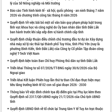
lý của Sở Nông nghiệp và Môi trường
VIDEO
Báo cáo Tình hình kinh tế - xã hội, quốc phòng - an ninh tháng 7 năm
2026 và chương trình công tác tháng 8 năm 2026
Không có file video nào để phát.
Quyết định Về việc bãi bỏ một số văn bản quy phạm pháp luật trong
ALBUM ẢNH
lĩnh vực khoa học và công nghệ do Ủy ban nhân dân tỉnh Đắk Lắk
ban hành trước khi sắp xếp đơn vị hành chính cấp tỉnh
Quyết định chấp thuận điều chỉnh chủ trương đầu tư dự án Xây dựng
nhà máy xử lý rác thải tại thành phố Tuy Hòa, tỉnh Phú Yên (nay là
phường Bình Kiến, tỉnh Đắk Lắk) của Công ty Cổ phần Tập đoàn công
nghệ T-Tech Việt Nam
Quyết định kiện toàn Ban Chỉ huy Phòng thủ dân sự tỉnh Đắk Lắk
Triển khai Thông tư số 07/2026/TT-BNG ngày 30/6/2026 của Bộ
Ngoại giao
LIÊN KẾT WEB
Triển khai Kết luận Phiên họp lần thứ tư Ban Chỉ đạo thực hiện mục
tiêu tăng trưởng kinh tế 02 con số giai đoạn 2026 - 2030
Thông báo Về việc đính chính tọa độ điểm góc tại Phụ lục kèm theo
Quyết định số 2317/QĐ-UBND ngày 21/7/2026 của Chủ tịch UBND
tỉnh
Quyết định UBND tỉnh về tổ chức lại Trung tâm Y tế Tuy An trực thuộc