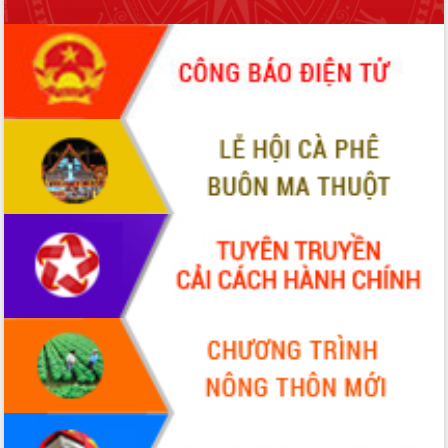
để phát triển du lịch Đắk Lắk
Khởi động Dự án Đầu tư xây dựng hạ
tầng kỹ thuật Cụm công nghiệp Tân
Tiến
Gặp mặt các cơ quan báo chí nhân Kỷ
niệm 101 năm Ngày Báo chí Cách
mạng Việt Nam
Đắk Lắk sơ kết 4 năm triển khai thực
hiện Đề án 06 của Chính phủ
Họp báo thông tin về Hội nghị Công bố
Quy hoạch và Xúc tiến đầu tư tỉnh Đắk
Lắk
Khơi thông điểm nghẽn, đẩy nhanh
giải ngân vốn khắc phục thiên tai
HĐND tỉnh thông qua điều chỉnh Quy
hoạch tỉnh thời kỳ 2021-2030
Hội thảo góp ý hồ sơ điều chỉnh quy
hoạch tỉnh Đắk Lắk thời kỳ 2021-2030,
tầm nhìn đến năm 2050
Nâng cao hiệu quả hoạt động của các