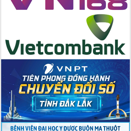
Huy giữ chức Bí thư Đảng ủy Ủy Ban
Nhân dân tỉnh
Bệnh án điện tử thúc đẩy chuyển đổi
số y tế tại Đắk Lắk
Chuyển đổi số thư viện: Mở rộng
không gian tri thức trong thời đại số
Đánh giá, rút kinh nghiệm công tác tổ
chức diễn tập trước ngày bầu cử
Chương trình “Gặp gỡ hữu nghị –
Friendship Meeting New Year 2026”
Bầu cử Quốc hội và HĐND: Cử tri Đắk
Lắk gửi gắm niềm tin, kỳ vọng vào lá
phiếu
Đắk Lắk sẵn sàng các điều kiện cho
Ngày hội bầu cử đại biểu Quốc hội
khóa XVI và HĐND các cấp nhiệm kỳ
2026-2031
Đảm bảo cuộc bầu cử đại biểu Quốc
hội và đại biểu HĐND các cấp diễn ra
an toàn, hiệu quả, đúng quy định