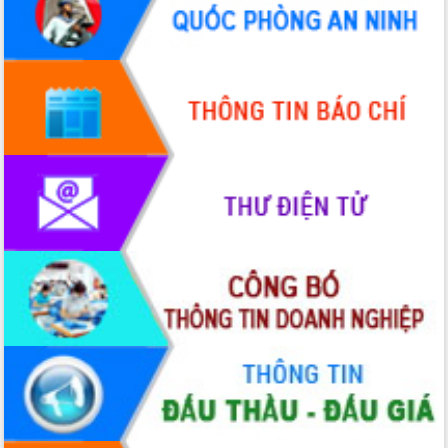
doanh nghiệp nhà nước
Hội nghị triển khai kết nối mạng
truyền số liệu chuyên dùng phục vụ cơ
quan Đảng, Nhà nước
Lễ phát động chuỗi hoạt động chung
tay làm sạch môi trường
Xã Ea Kar bước chuyển mình trong
công tác cải cách hành chính mô hình
mới
UBND tỉnh họp báo định kỳ tháng 4
năm 2026
Hội thảo khoa học “Giải pháp thúc đẩy
phát triển nền kinh tế xanh tại tỉnh
Đắk Lắk”
Tăng cường giám sát, đôn đốc thực
hiện nhiệm vụ quản lý tài sản công
hàng tuần
Tháo gỡ những vướng mắc, đẩy mạnh
công tác cải cách thủ tục hành chính
tại Trung tâm Phục vụ hành chính
công tỉnh