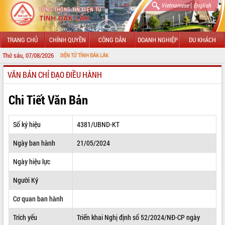
|
Vietnamese
English
TRANG CHỦ
CHÍNH QUYỀN
CÔNG DÂN
DOANH NGHIỆP
DU KHÁCH
Thứ sáu, 07/08/2026
 THÔNG TIN ĐIỆN TỬ TỈNH ĐẮK LẮK
VĂN BẢN CHỈ ĐẠO ĐIỀU HÀNH
GIỚI THIỆU
LÃNH ĐẠO UBND TỈNH
Chi Tiết Văn Bản
TIN TỨC SỰ KIỆN
Số ký hiệu
4381/UBND-KT
SỞ, BAN, NGÀNH
Ngày ban hành
21/05/2024
UBND CÁC XÃ, PHƯỜNG
Ngày hiệu lực
THÔNG TIN CHỈ ĐẠO ĐIỀU HÀNH
Người Ký
HỆ THỐNG VĂN BẢN
Cơ quan ban hành
Trích yếu
Triển khai Nghị định số 52/2024/NĐ-CP ngày
VĂN BẢN HĐND TỈNH