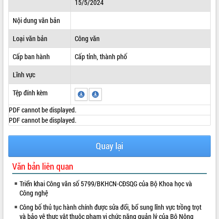
15/5/2024
ĐIỂM TIN VĂN BẢN
Nội dung văn bản
QUY HOẠCH - KẾ HOẠCH
Loại văn bản
Công văn
Cấp ban hành
Cấp tỉnh, thành phố
Lĩnh vực
Tệp đính kèm
PDF cannot be displayed.
PDF cannot be displayed.
Quay lại
Văn bản liên quan
Triển khai Công văn số 5799/BKHCN-CĐSQG của Bộ Khoa học và
Công nghệ
Công bố thủ tục hành chính được sửa đổi, bổ sung lĩnh vực trồng trọt
và bảo vệ thực vật thuộc phạm vi chức năng quản lý của Bộ Nông