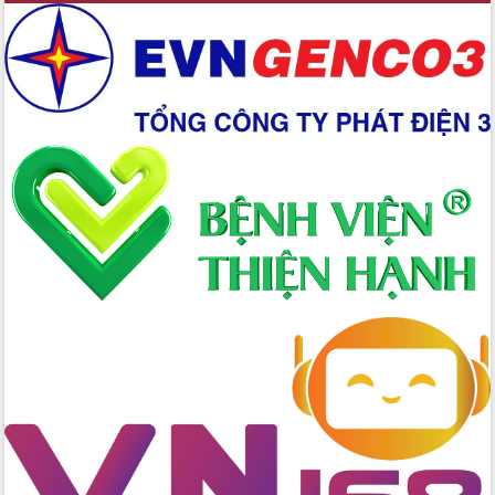
Ứng dụng sinh trắc học - Bước tiến
trong hành trình chuyển đổi số tại Đắk
Lắk
Đắk Lắk nâng cao hiệu quả công tác
Đảng từ Sổ tay đảng viên điện tử
Đắk Lắk đẩy mạnh nuôi biển công
nghệ, hướng tới phát triển thủy sản
bền vững
Tập huấn nâng cao năng lực triển khai
chuyển đổi số cho cán bộ, công chức
cấp xã
Đắk Lắk phát động hưởng ứng Ngày
Quyền của người tiêu dùng Việt Nam
2026
Đẩy mạnh cải cách hành chính, quyết
tâm đạt được mục tiêu tăng trưởng
hai con số trong năm 2026
Tổ chức trang trọng Lễ hội Đền thờ
Lương Văn Chánh năm 2026
Phó Bí thư Tỉnh ủy Đắk Lắk Đỗ Hữu