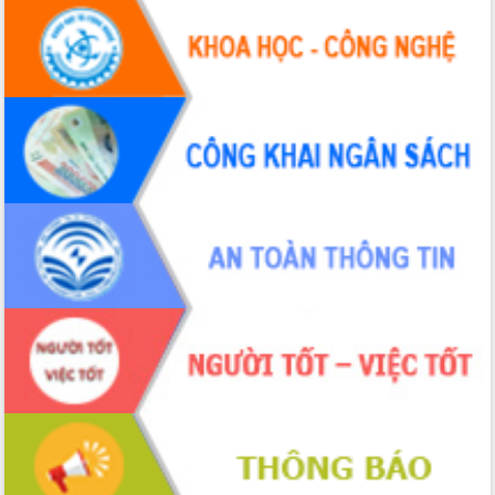
Đắk Lắk: Tôn vinh 46 giải pháp tại Hội
thi Sáng tạo Kỹ thuật 2024 - 2025
Đắk Lắk rà soát, điều chỉnh Đề án 190
về phát triển nuôi trồng thủy sản
Phó Chủ tịch UBND tỉnh Đắk Lắk
Trương Công Thái kiểm tra thực địa
Dự án cao tốc Khánh Hòa - Buôn Ma
Thuột
Định vị cà phê Việt Nam như một “di
sản sống” trong dòng chảy toàn cầu
Xây dựng nông thôn mới: Nâng cao đời
sống người dân từ những mô hình thiết
thực
Quyết liệt tháo gỡ vướng mắc, đẩy
nhanh tiến độ các dự án trọng điểm
trong Khu kinh tế Nam Phú Yên
Hòn Yến phát triển du lịch gắn với bảo
tồn biển
Lấy ý kiến điều chỉnh Quy hoạch tỉnh
Đắk Lắk thời kỳ 2021-2030, tầm nhìn