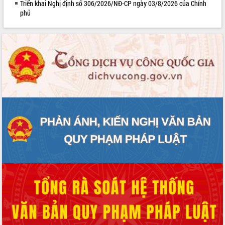
Triển khai Nghị định số 306/2026/NĐ-CP ngày 03/8/2026 của Chính
Lễ truy điệu và an táng hài cốt liệt sĩ
phủ
tại Nghĩa trang Liệt sĩ xã Sơn Hòa
Bàn giải pháp tháo gỡ khó khăn trong
xuất khẩu sầu riêng và triển khai quy
định EUDR
Thứ trưởng Bộ Nông nghiệp và Môi
trường Nguyễn Hoàng Hiệp khảo sát
vùng trồng và doanh nghiệp đóng gói
sầu riêng tại Đắk Lắk
Trình diễn nghệ thuật chế biến các
món ăn từ sầu riêng
Đắk Lắk công bố Quy hoạch và xúc
tiến đầu tư tỉnh
Ngành cá ngừ Đắk Lắk chủ động thích
ứng để giữ vững thị trường xuất khẩu
Diễn đàn Kinh tế tư nhân Việt Nam đột
phá cơ chế - Hợp tác công tư
Đề án 06 tạo bước ngoặt đột phá trong
cải cách hành chính tỉnh Đắk Lắk
Kết nối tour, đẩy mạnh chuyển đổi số