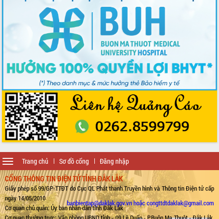
Toggle
Trang chủ
Sơ đồ cổng
Đăng nhập
navigation
CỔNG THÔNG TIN ĐIỆN TỬ TỈNH ĐẮK LẮK
Giấy phép số 99/GP-TTĐT do Cục QL Phát thanh Truyền hình và Thông tin Điện tử cấp
ngày 14/05/2010
banbientap@daklak.gov.vn hoặc congttdtdaklak@gmail.com
Cơ quan chủ quản: Ủy ban nhân dân tỉnh Đắk Lắk
Cơ quan thường trực: Văn phòng UBND tỉnh - 09 Lê Duẩn - P.Buôn Ma Thuột - Đắk Lắk.