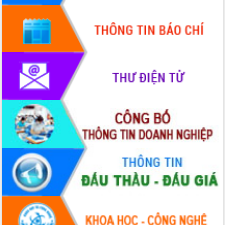
truyền số liệu chuyên dùng phục vụ cơ
quan Đảng, Nhà nước
Lễ phát động chuỗi hoạt động chung
tay làm sạch môi trường
Xã Ea Kar bước chuyển mình trong
công tác cải cách hành chính mô hình
mới
UBND tỉnh họp báo định kỳ tháng 4
năm 2026
Hội thảo khoa học “Giải pháp thúc đẩy
phát triển nền kinh tế xanh tại tỉnh
Đắk Lắk”
Tăng cường giám sát, đôn đốc thực
hiện nhiệm vụ quản lý tài sản công
hàng tuần
Tháo gỡ những vướng mắc, đẩy mạnh
công tác cải cách thủ tục hành chính
tại Trung tâm Phục vụ hành chính
công tỉnh
Đắk Lắk: Tôn vinh 46 giải pháp tại Hội
thi Sáng tạo Kỹ thuật 2024 - 2025