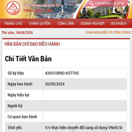
|
Vietnamese
English
TRANG CHỦ
CHÍNH QUYỀN
CÔNG DÂN
DOANH NGHIỆP
DU KHÁCH
Thứ năm, 06/08/2026
CHÀO MỪNG ĐẾN VỚI CỔNG THÔNG TIN ĐIỆN TỬ T
VĂN BẢN CHỈ ĐẠO ĐIỀU HÀNH
GIỚI THIỆU
LÃNH ĐẠO UBND TỈNH
Chi Tiết Văn Bản
TIN TỨC SỰ KIỆN
Số ký hiệu
4265/UBND-KSTTHC
SỞ, BAN, NGÀNH
Ngày ban hành
20/05/2024
UBND CÁC XÃ, PHƯỜNG
Ngày hiệu lực
THÔNG TIN CHỈ ĐẠO ĐIỀU HÀNH
Người Ký
HỆ THỐNG VĂN BẢN
Cơ quan ban hành
Trích yếu
V/v thực hiện chuyển đổi sang sử dụng VNeID là
VĂN BẢN HĐND TỈNH