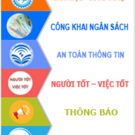
Đắk Lắk rà soát, điều chỉnh Đề án 190
về phát triển nuôi trồng thủy sản
Phó Chủ tịch UBND tỉnh Đắk Lắk
Trương Công Thái kiểm tra thực địa
Dự án cao tốc Khánh Hòa - Buôn Ma
Thuột
Định vị cà phê Việt Nam như một “di
sản sống” trong dòng chảy toàn cầu
Xây dựng nông thôn mới: Nâng cao đời
sống người dân từ những mô hình thiết
thực
Quyết liệt tháo gỡ vướng mắc, đẩy
nhanh tiến độ các dự án trọng điểm
trong Khu kinh tế Nam Phú Yên
Hòn Yến phát triển du lịch gắn với bảo
tồn biển
Lấy ý kiến điều chỉnh Quy hoạch tỉnh
Đắk Lắk thời kỳ 2021-2030, tầm nhìn
đến năm 2050
Phát động chiến dịch 30 ngày đêm