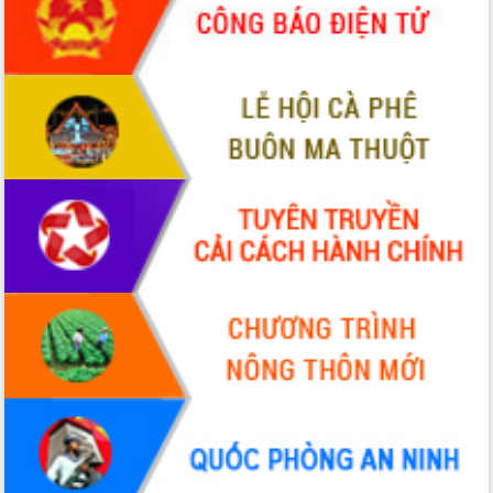
tầng kỹ thuật Cụm công nghiệp Tân
Tiến
Gặp mặt các cơ quan báo chí nhân Kỷ
niệm 101 năm Ngày Báo chí Cách
mạng Việt Nam
Đắk Lắk sơ kết 4 năm triển khai thực
hiện Đề án 06 của Chính phủ
Họp báo thông tin về Hội nghị Công bố
Quy hoạch và Xúc tiến đầu tư tỉnh Đắk
Lắk
Khơi thông điểm nghẽn, đẩy nhanh
giải ngân vốn khắc phục thiên tai
HĐND tỉnh thông qua điều chỉnh Quy
hoạch tỉnh thời kỳ 2021-2030
Hội thảo góp ý hồ sơ điều chỉnh quy
hoạch tỉnh Đắk Lắk thời kỳ 2021-2030,
tầm nhìn đến năm 2050
Nâng cao hiệu quả hoạt động của các
doanh nghiệp nhà nước
Hội nghị triển khai kết nối mạng