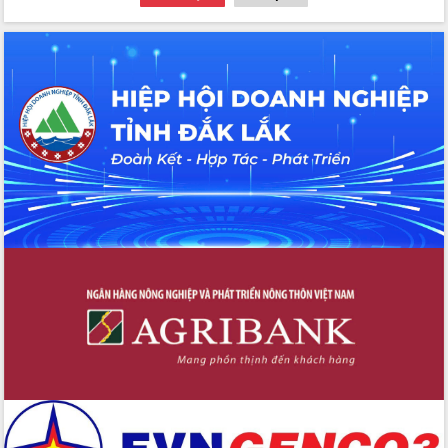
thông nguồn lực phát triển
Nâng cao hiệu lực, hiệu quả HĐND
tỉnh thông qua hiện đại hóa hành chính
Xã Ea Phê gắn cải cách hành chính với
chuyển đổi số
Phó Chủ tịch Thường trực UBND tỉnh
Hồ Thị Nguyên Thảo làm việc tại Trung
tâm Phục vụ hành chính công xã Ea
Phê
Xây dựng nền hành chính số đồng
hành cùng nông dân dân, doanh nghiệp
Giai đoạn 2026-2030, Đắk Lắk phấn
đấu có 77% xã đạt chuẩn nông thôn
mới
Chuyển đổi số 'mở đường' cho nông
nghiệp Đắk Lắk tăng trưởng bứt phá
Triển khai đồng bộ đo đạc, lập hồ sơ
địa chính, hoàn thiện cơ sở dữ liệu đất
đai
Ứng dụng sinh trắc học - Bước tiến
trong hành trình chuyển đổi số tại Đắk