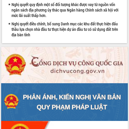
Nghị quyết quy định một số đối tượng khác được vay từ nguồn vốn
Bàn giải pháp tháo gỡ khó khăn trong
ngân sách địa phương ủy thác qua Ngân hàng Chính sách xã hội với
xuất khẩu sầu riêng và triển khai quy
mức lãi suất thấp hơn.
định EUDR
Nghị quyết điều chỉnh, bổ sung Danh mục các khu đất thực hiện đấu
Thứ trưởng Bộ Nông nghiệp và Môi
thầu lựa chọn nhà đầu tư thực hiện dự án đầu tư có sử dụng đất trên
trường Nguyễn Hoàng Hiệp khảo sát
địa bàn tỉnh
vùng trồng và doanh nghiệp đóng gói
LIÊN KẾT WEB
sầu riêng tại Đắk Lắk
Trình diễn nghệ thuật chế biến các
món ăn từ sầu riêng
Đắk Lắk công bố Quy hoạch và xúc
tiến đầu tư tỉnh
Ngành cá ngừ Đắk Lắk chủ động thích
ứng để giữ vững thị trường xuất khẩu
Diễn đàn Kinh tế tư nhân Việt Nam đột
phá cơ chế - Hợp tác công tư
Đề án 06 tạo bước ngoặt đột phá trong
cải cách hành chính tỉnh Đắk Lắk
Kết nối tour, đẩy mạnh chuyển đổi số
để phát triển du lịch Đắk Lắk
Khởi động Dự án Đầu tư xây dựng hạ