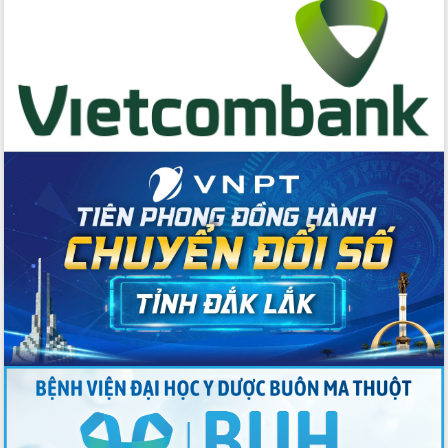
Bệnh án điện tử thúc đẩy chuyển đổi
số y tế tại Đắk Lắk
Chuyển đổi số thư viện: Mở rộng
không gian tri thức trong thời đại số
Đánh giá, rút kinh nghiệm công tác tổ
chức diễn tập trước ngày bầu cử
Chương trình “Gặp gỡ hữu nghị –
Friendship Meeting New Year 2026”
Bầu cử Quốc hội và HĐND: Cử tri Đắk
Lắk gửi gắm niềm tin, kỳ vọng vào lá
phiếu
Đắk Lắk sẵn sàng các điều kiện cho
Ngày hội bầu cử đại biểu Quốc hội
khóa XVI và HĐND các cấp nhiệm kỳ
2026-2031
Đảm bảo cuộc bầu cử đại biểu Quốc
hội và đại biểu HĐND các cấp diễn ra
an toàn, hiệu quả, đúng quy định
Thủ tướng Chính phủ Phạm Minh Chính
kiểm tra, chỉ đạo hoàn thành các dự
án cao tốc và thăm khu tái định cư tại