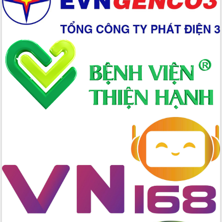
Lắk
Đắk Lắk nâng cao hiệu quả công tác
Đảng từ Sổ tay đảng viên điện tử
Đắk Lắk đẩy mạnh nuôi biển công
nghệ, hướng tới phát triển thủy sản
bền vững
Tập huấn nâng cao năng lực triển khai
chuyển đổi số cho cán bộ, công chức
cấp xã
Đắk Lắk phát động hưởng ứng Ngày
Quyền của người tiêu dùng Việt Nam
2026
Đẩy mạnh cải cách hành chính, quyết
tâm đạt được mục tiêu tăng trưởng
hai con số trong năm 2026
Tổ chức trang trọng Lễ hội Đền thờ
Lương Văn Chánh năm 2026
Phó Bí thư Tỉnh ủy Đắk Lắk Đỗ Hữu
Huy giữ chức Bí thư Đảng ủy Ủy Ban
Nhân dân tỉnh