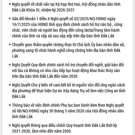
Nghị quyết về chất vấn tại Kỳ họp thứ Hai, Hội đồng nhân dân tỉnh
VIDEO
Đắk Lắk Khóa XI, nhiệm kỳ 2026-2031
Sửa đổi khoản 1 Điều 4 Nghị quyết số 02/2025/NQ-HĐND ngày
16/7/2025 của HĐND tỉnh quy định chính sách hỗ trợ cán bộ , công
chức, viên chức và người lao động đến công táctạiTrung tâm hành
chính của tỉnh và cấp xã sau sắp xếp trên địa bàn tỉnh Đắk Lắk
Chuyển giao thẩm quyền chứng thực từ Chủ tịch Ủy ban nhân dân xã,
phường sang tổ chức hành nghề công chứng trên địa bàn tỉnh Đắk
Lắk
Nghị Quyết-Quy định chính sách hỗ trợ chuyển đổi nghề, giải bản đối
Bí thư Tỉnh ủy Lương Nguyễn Minh
với tàu cá không có nhu cầu tiếp tục hoạt động khai thác thủy sản
Triết thăm, tặng quà người có công với
trên địa bàn tỉnh Đắk Lắk đến năm 2030
cách mạng
Nghị Quyết-Cho ý kiến về cam kết bố trí nguồn vốn đối ứng ngân sách
Rà soát, hoàn thiện hệ thống thiết chế
địa phương để thực hiện Dự án Xây dựng Trụ sở làm việc Công an tỉnh
văn hóa, thể thao đáp ứng yêu cầu
Đắk Lắk
phát triển mới
Thông báo về việc đính chính Phụ lục ban hành kèm theo Nghị quyết
Thường trực HĐND tỉnh Đắk Lắk gặp
số 08/NQ-HĐND ngày 30 tháng 3 năm 2026 của Hội đồng nhân dân
mặt Đoàn chuyên gia y tế TP. Hồ Chí
ALBUM ẢNH
tỉnh Đắk Lắk
Minh
Nghị quyết thông qua điều chỉnh Quy hoạch tỉnh Đắk Lắk thời kỳ
Lễ truy điệu và an táng hài cốt liệt sĩ
2021-2030, tầm nhìn đến năm 2050.
tại Nghĩa trang Liệt sĩ xã Sơn Hòa