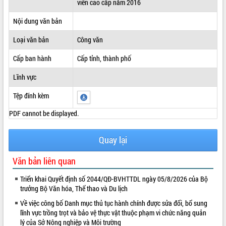
viên cao cấp năm 2016
ĐIỂM TIN VĂN BẢN
Nội dung văn bản
QUY HOẠCH - KẾ HOẠCH
Loại văn bản
Công văn
Cấp ban hành
Cấp tỉnh, thành phố
Lĩnh vực
Tệp đính kèm
PDF cannot be displayed.
Quay lại
Văn bản liên quan
Triển khai Quyết định số 2044/QĐ-BVHTTDL ngày 05/8/2026 của Bộ
trưởng Bộ Văn hóa, Thể thao và Du lịch
Về việc công bố Danh mục thủ tục hành chính được sửa đổi, bổ sung
lĩnh vực trồng trọt và bảo vệ thực vật thuộc phạm vi chức năng quản
lý của Sở Nông nghiệp và Môi trường