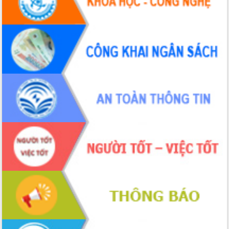
Hội thảo khoa học “Giải pháp thúc đẩy
phát triển nền kinh tế xanh tại tỉnh
Đắk Lắk”
Tăng cường giám sát, đôn đốc thực
hiện nhiệm vụ quản lý tài sản công
hàng tuần
Tháo gỡ những vướng mắc, đẩy mạnh
công tác cải cách thủ tục hành chính
tại Trung tâm Phục vụ hành chính
công tỉnh
Đắk Lắk: Tôn vinh 46 giải pháp tại Hội
thi Sáng tạo Kỹ thuật 2024 - 2025
Đắk Lắk rà soát, điều chỉnh Đề án 190
về phát triển nuôi trồng thủy sản
Phó Chủ tịch UBND tỉnh Đắk Lắk
Trương Công Thái kiểm tra thực địa
Dự án cao tốc Khánh Hòa - Buôn Ma
Thuột
Định vị cà phê Việt Nam như một “di
sản sống” trong dòng chảy toàn cầu