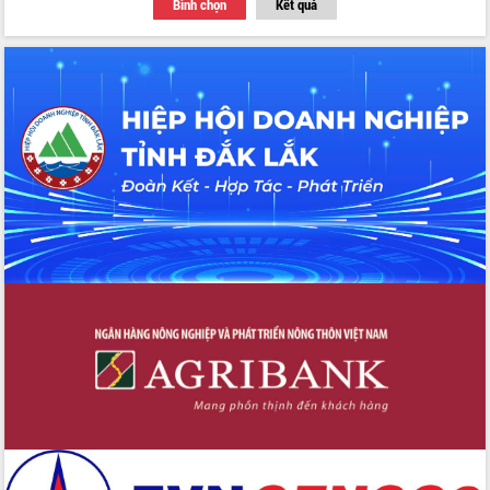
Bình chọn
Kết quả
Thứ trưởng Bộ Y tế làm việc với tỉnh
Đắk Lắk về phát triển nhân lực y tế
cho trạm y tế cấp xã
Du lịch Đắk Lắk nâng tầm trải nghiệm
du khách thông qua Hệ thống cơ sở dữ
liệu và Bản đồ số
Tập huấn ứng dụng trí tuệ nhân tạo (AI)
trong thương mại điện tử năm 2026
Đoàn đại biểu Quốc hội tỉnh Đắk Lắk
trao đổi thông tin trước Kỳ họp thứ
nhất, Quốc hội khóa XVI
Quyết liệt cải cách hành chính, khơi
thông nguồn lực phát triển
Nâng cao hiệu lực, hiệu quả HĐND
tỉnh thông qua hiện đại hóa hành chính
Xã Ea Phê gắn cải cách hành chính với
chuyển đổi số
Phó Chủ tịch Thường trực UBND tỉnh
Hồ Thị Nguyên Thảo làm việc tại Trung
tâm Phục vụ hành chính công xã Ea
Phê