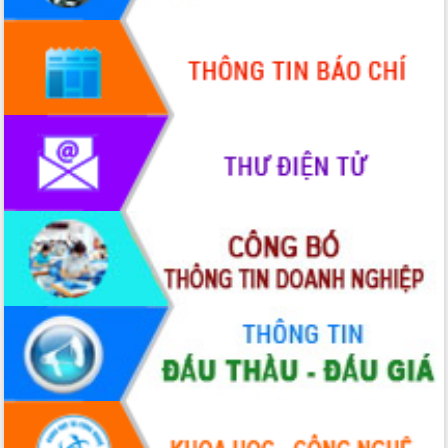
Quy hoạch và Xúc tiến đầu tư tỉnh Đắk
Lắk
Khơi thông điểm nghẽn, đẩy nhanh
giải ngân vốn khắc phục thiên tai
HĐND tỉnh thông qua điều chỉnh Quy
hoạch tỉnh thời kỳ 2021-2030
Hội thảo góp ý hồ sơ điều chỉnh quy
hoạch tỉnh Đắk Lắk thời kỳ 2021-2030,
tầm nhìn đến năm 2050
Nâng cao hiệu quả hoạt động của các
doanh nghiệp nhà nước
Hội nghị triển khai kết nối mạng
truyền số liệu chuyên dùng phục vụ cơ
quan Đảng, Nhà nước
Lễ phát động chuỗi hoạt động chung
tay làm sạch môi trường
Xã Ea Kar bước chuyển mình trong
công tác cải cách hành chính mô hình
mới
UBND tỉnh họp báo định kỳ tháng 4
năm 2026