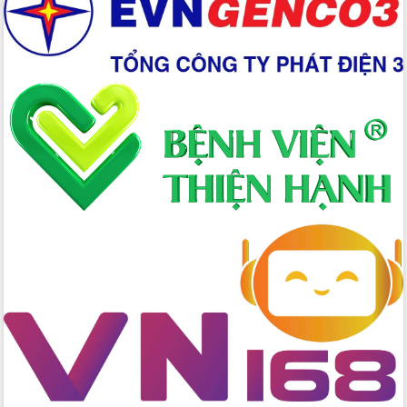
Xây dựng nền hành chính số đồng
hành cùng nông dân dân, doanh nghiệp
Giai đoạn 2026-2030, Đắk Lắk phấn
đấu có 77% xã đạt chuẩn nông thôn
mới
Chuyển đổi số 'mở đường' cho nông
nghiệp Đắk Lắk tăng trưởng bứt phá
Triển khai đồng bộ đo đạc, lập hồ sơ
địa chính, hoàn thiện cơ sở dữ liệu đất
đai
Ứng dụng sinh trắc học - Bước tiến
trong hành trình chuyển đổi số tại Đắk
Lắk
Đắk Lắk nâng cao hiệu quả công tác
Đảng từ Sổ tay đảng viên điện tử
Đắk Lắk đẩy mạnh nuôi biển công
nghệ, hướng tới phát triển thủy sản
bền vững
Tập huấn nâng cao năng lực triển khai
chuyển đổi số cho cán bộ, công chức