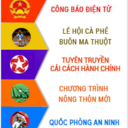
món ăn từ sầu riêng
Đắk Lắk công bố Quy hoạch và xúc
tiến đầu tư tỉnh
Ngành cá ngừ Đắk Lắk chủ động thích
ứng để giữ vững thị trường xuất khẩu
Diễn đàn Kinh tế tư nhân Việt Nam đột
phá cơ chế - Hợp tác công tư
Đề án 06 tạo bước ngoặt đột phá trong
cải cách hành chính tỉnh Đắk Lắk
Kết nối tour, đẩy mạnh chuyển đổi số
để phát triển du lịch Đắk Lắk
Khởi động Dự án Đầu tư xây dựng hạ
tầng kỹ thuật Cụm công nghiệp Tân
Tiến
Gặp mặt các cơ quan báo chí nhân Kỷ
niệm 101 năm Ngày Báo chí Cách
mạng Việt Nam
Đắk Lắk sơ kết 4 năm triển khai thực
hiện Đề án 06 của Chính phủ
Họp báo thông tin về Hội nghị Công bố