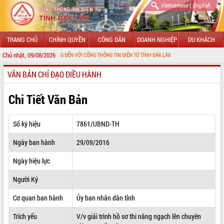
|
Vietnamese
English
TRANG CHỦ
CHÍNH QUYỀN
CÔNG DÂN
DOANH NGHIỆP
DU KHÁCH
Chủ nhật, 09/08/2026
CHÀO MỪNG ĐẾN VỚI CỔNG THÔNG TIN ĐIỆN TỬ TỈNH ĐẮK LẮK
VĂN BẢN CHỈ ĐẠO ĐIỀU HÀNH
GIỚI THIỆU
LÃNH ĐẠO UBND TỈNH
Chi Tiết Văn Bản
TIN TỨC SỰ KIỆN
Số ký hiệu
7861/UBND-TH
SỞ, BAN, NGÀNH
Ngày ban hành
29/09/2016
UBND CÁC XÃ, PHƯỜNG
Ngày hiệu lực
THÔNG TIN CHỈ ĐẠO ĐIỀU HÀNH
Người Ký
HỆ THỐNG VĂN BẢN
Cơ quan ban hành
Ủy ban nhân dân tỉnh
Trích yếu
V/v giải trình hồ sơ thi nâng ngạch lên chuyên
VĂN BẢN HĐND TỈNH