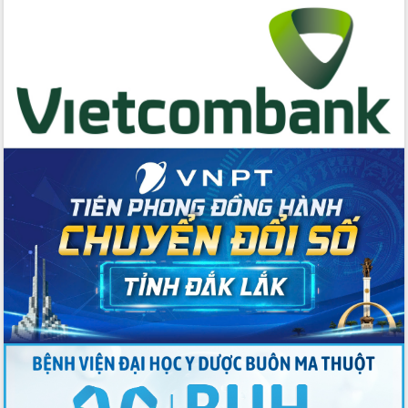
cấp xã
Đắk Lắk phát động hưởng ứng Ngày
Quyền của người tiêu dùng Việt Nam
2026
Đẩy mạnh cải cách hành chính, quyết
tâm đạt được mục tiêu tăng trưởng
hai con số trong năm 2026
Tổ chức trang trọng Lễ hội Đền thờ
Lương Văn Chánh năm 2026
Phó Bí thư Tỉnh ủy Đắk Lắk Đỗ Hữu
Huy giữ chức Bí thư Đảng ủy Ủy Ban
Nhân dân tỉnh
Bệnh án điện tử thúc đẩy chuyển đổi
số y tế tại Đắk Lắk
Chuyển đổi số thư viện: Mở rộng
không gian tri thức trong thời đại số
Đánh giá, rút kinh nghiệm công tác tổ
chức diễn tập trước ngày bầu cử
Chương trình “Gặp gỡ hữu nghị –
Friendship Meeting New Year 2026”