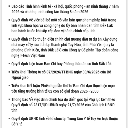
Báo cáo Tình hình kinh tế - xã hội, quốc phòng - an ninh tháng 7 năm
VIDEO
2026 và chương trình công tác tháng 8 năm 2026
Quyết định Về việc bãi bỏ một số văn bản quy phạm pháp luật trong
lĩnh vực khoa học và công nghệ do Ủy ban nhân dân tỉnh Đắk Lắk
ban hành trước khi sắp xếp đơn vị hành chính cấp tỉnh
Quyết định chấp thuận điều chỉnh chủ trương đầu tư dự án Xây dựng
nhà máy xử lý rác thải tại thành phố Tuy Hòa, tỉnh Phú Yên (nay là
phường Bình Kiến, tỉnh Đắk Lắk) của Công ty Cổ phần Tập đoàn công
nghệ T-Tech Việt Nam
Quyết định kiện toàn Ban Chỉ huy Phòng thủ dân sự tỉnh Đắk Lắk
Khám bệnh, cấp phát thuốc miễn phí
và tặng quà người dân xã Cư Pui
Triển khai Thông tư số 07/2026/TT-BNG ngày 30/6/2026 của Bộ
Ngoại giao
Hội nghị UBND tỉnh Đắk Lắk thường kỳ
tháng 7/2026
Triển khai Kết luận Phiên họp lần thứ tư Ban Chỉ đạo thực hiện mục
Lễ truy tặng danh hiệu “Bà Mẹ Việt
tiêu tăng trưởng kinh tế 02 con số giai đoạn 2026 - 2030
Nam Anh hùng” và trao Huân chương
Thông báo Về việc đính chính tọa độ điểm góc tại Phụ lục kèm theo
Lao động
Quyết định số 2317/QĐ-UBND ngày 21/7/2026 của Chủ tịch UBND
ALBUM ẢNH
UBND tỉnh Đắk Lắk triển khai nhiệm
tỉnh
vụ 6 tháng cuối năm 2026
Quyết định UBND tỉnh về tổ chức lại Trung tâm Y tế Tuy An trực thuộc
Kỳ họp thứ Hai, Hội đồng nhân dân
Sở Y tế
tỉnh khóa XI quyết nghị nhiều nội dung