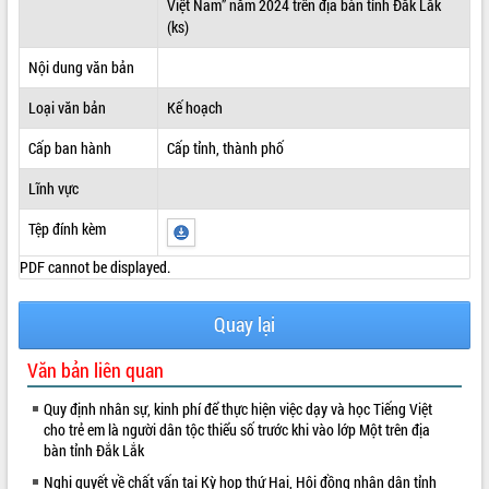
Việt Nam” năm 2024 trên địa bàn tỉnh Đắk Lắk
(ks)
ĐIỂM TIN VĂN BẢN
Nội dung văn bản
QUY HOẠCH - KẾ HOẠCH
Loại văn bản
Kế hoạch
Cấp ban hành
Cấp tỉnh, thành phố
Lĩnh vực
Tệp đính kèm
PDF cannot be displayed.
Quay lại
Văn bản liên quan
Quy định nhân sự, kinh phí để thực hiện việc dạy và học Tiếng Việt
cho trẻ em là người dân tộc thiểu số trước khi vào lớp Một trên địa
bàn tỉnh Đắk Lắk
Nghị quyết về chất vấn tại Kỳ họp thứ Hai, Hội đồng nhân dân tỉnh