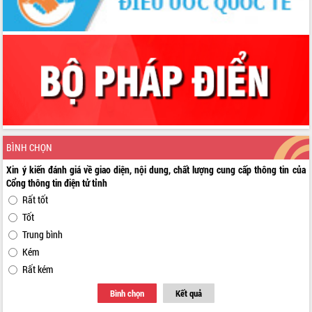
chuyển đổi số giai đoạn 2026 – 2030
với Tập đoàn Bưu chính Viễn thông
Việt Nam
Thứ trưởng Bộ Y tế làm việc với tỉnh
Đắk Lắk về phát triển nhân lực y tế
cho trạm y tế cấp xã
Du lịch Đắk Lắk nâng tầm trải nghiệm
du khách thông qua Hệ thống cơ sở dữ
liệu và Bản đồ số
Tập huấn ứng dụng trí tuệ nhân tạo (AI)
BÌNH CHỌN
trong thương mại điện tử năm 2026
Đoàn đại biểu Quốc hội tỉnh Đắk Lắk
Xin ý kiến đánh giá về giao diện, nội dung, chất lượng cung cấp thông tin của
trao đổi thông tin trước Kỳ họp thứ
Cổng thông tin điện tử tỉnh
nhất, Quốc hội khóa XVI
Rất tốt
Quyết liệt cải cách hành chính, khơi
Tốt
thông nguồn lực phát triển
Trung bình
Nâng cao hiệu lực, hiệu quả HĐND
Kém
tỉnh thông qua hiện đại hóa hành chính
Rất kém
Xã Ea Phê gắn cải cách hành chính với
chuyển đổi số
Bình chọn
Kết quả
Phó Chủ tịch Thường trực UBND tỉnh