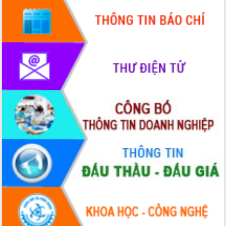
mới
UBND tỉnh họp báo định kỳ tháng 4
năm 2026
Hội thảo khoa học “Giải pháp thúc đẩy
phát triển nền kinh tế xanh tại tỉnh
Đắk Lắk”
Tăng cường giám sát, đôn đốc thực
hiện nhiệm vụ quản lý tài sản công
hàng tuần
Tháo gỡ những vướng mắc, đẩy mạnh
công tác cải cách thủ tục hành chính
tại Trung tâm Phục vụ hành chính
công tỉnh
Đắk Lắk: Tôn vinh 46 giải pháp tại Hội
thi Sáng tạo Kỹ thuật 2024 - 2025
Đắk Lắk rà soát, điều chỉnh Đề án 190
về phát triển nuôi trồng thủy sản
Phó Chủ tịch UBND tỉnh Đắk Lắk
Trương Công Thái kiểm tra thực địa
Dự án cao tốc Khánh Hòa - Buôn Ma
Thuột