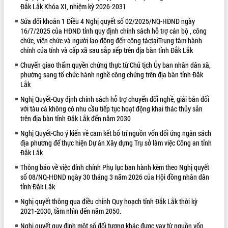
Đắk Lắk Khóa XI, nhiệm kỳ 2026-2031
VIDEO
Sửa đổi khoản 1 Điều 4 Nghị quyết số 02/2025/NQ-HĐND ngày
16/7/2025 của HĐND tỉnh quy định chính sách hỗ trợ cán bộ , công
chức, viên chức và người lao động đến công táctạiTrung tâm hành
chính của tỉnh và cấp xã sau sắp xếp trên địa bàn tỉnh Đắk Lắk
Chuyển giao thẩm quyền chứng thực từ Chủ tịch Ủy ban nhân dân xã,
phường sang tổ chức hành nghề công chứng trên địa bàn tỉnh Đắk
Lắk
Nghị Quyết-Quy định chính sách hỗ trợ chuyển đổi nghề, giải bản đối
với tàu cá không có nhu cầu tiếp tục hoạt động khai thác thủy sản
Thường trực HĐND tỉnh Đắk Lắk gặp
trên địa bàn tỉnh Đắk Lắk đến năm 2030
mặt Đoàn chuyên gia y tế TP. Hồ Chí
Nghị Quyết-Cho ý kiến về cam kết bố trí nguồn vốn đối ứng ngân sách
Minh
địa phương để thực hiện Dự án Xây dựng Trụ sở làm việc Công an tỉnh
Lễ truy điệu và an táng hài cốt liệt sĩ
Đắk Lắk
tại Nghĩa trang Liệt sĩ xã Sơn Hòa
Thông báo về việc đính chính Phụ lục ban hành kèm theo Nghị quyết
Bàn giải pháp tháo gỡ khó khăn trong
số 08/NQ-HĐND ngày 30 tháng 3 năm 2026 của Hội đồng nhân dân
xuất khẩu sầu riêng và triển khai quy
tỉnh Đắk Lắk
định EUDR
ALBUM ẢNH
Nghị quyết thông qua điều chỉnh Quy hoạch tỉnh Đắk Lắk thời kỳ
Thứ trưởng Bộ Nông nghiệp và Môi
2021-2030, tầm nhìn đến năm 2050.
trường Nguyễn Hoàng Hiệp khảo sát
vùng trồng và doanh nghiệp đóng gói
Nghị quyết quy định một số đối tượng khác được vay từ nguồn vốn