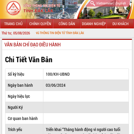
|
Vietnamese
English
TRANG CHỦ
CHÍNH QUYỀN
CÔNG DÂN
DOANH NGHIỆP
DU KHÁCH
Thứ tư, 05/08/2026
G ĐẾN VỚI CỔNG THÔNG TIN ĐIỆN TỬ TỈNH ĐẮK LẮK
VĂN BẢN CHỈ ĐẠO ĐIỀU HÀNH
GIỚI THIỆU
LÃNH ĐẠO UBND TỈNH
Chi Tiết Văn Bản
TIN TỨC SỰ KIỆN
Số ký hiệu
100/KH-UBND
SỞ, BAN, NGÀNH
Ngày ban hành
03/06/2024
UBND CÁC XÃ, PHƯỜNG
Ngày hiệu lực
THÔNG TIN CHỈ ĐẠO ĐIỀU HÀNH
Người Ký
HỆ THỐNG VĂN BẢN
Cơ quan ban hành
Trích yếu
Triển khai “Tháng hành động vì người cao tuổi
VĂN BẢN HĐND TỈNH