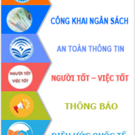
Định vị cà phê Việt Nam như một “di
sản sống” trong dòng chảy toàn cầu
Xây dựng nông thôn mới: Nâng cao đời
sống người dân từ những mô hình thiết
thực
Quyết liệt tháo gỡ vướng mắc, đẩy
nhanh tiến độ các dự án trọng điểm
trong Khu kinh tế Nam Phú Yên
Hòn Yến phát triển du lịch gắn với bảo
tồn biển
Lấy ý kiến điều chỉnh Quy hoạch tỉnh
Đắk Lắk thời kỳ 2021-2030, tầm nhìn
đến năm 2050
Phát động chiến dịch 30 ngày đêm
giải phóng mặt bằng Tuyến đường bộ
ven biển
Đắk Lắk nỗ lực thúc đẩy tăng trưởng
kinh tế từ 10% trở lên trong Quý
II/2026
Đắk Lắk ký kết thỏa thuận hợp tác về