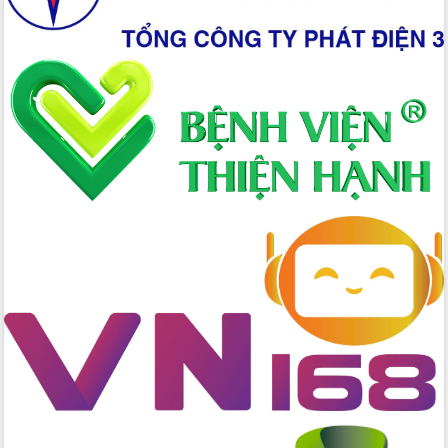
Tập huấn nâng cao năng lực triển khai
chuyển đổi số cho cán bộ, công chức
cấp xã
Đắk Lắk phát động hưởng ứng Ngày
Quyền của người tiêu dùng Việt Nam
2026
Đẩy mạnh cải cách hành chính, quyết
tâm đạt được mục tiêu tăng trưởng
hai con số trong năm 2026
Tổ chức trang trọng Lễ hội Đền thờ
Lương Văn Chánh năm 2026
Phó Bí thư Tỉnh ủy Đắk Lắk Đỗ Hữu
Huy giữ chức Bí thư Đảng ủy Ủy Ban
Nhân dân tỉnh
Bệnh án điện tử thúc đẩy chuyển đổi
số y tế tại Đắk Lắk
Chuyển đổi số thư viện: Mở rộng
không gian tri thức trong thời đại số
Đánh giá, rút kinh nghiệm công tác tổ
chức diễn tập trước ngày bầu cử