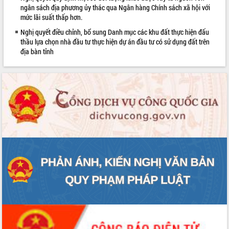
sầu riêng tại Đắk Lắk
ngân sách địa phương ủy thác qua Ngân hàng Chính sách xã hội với
mức lãi suất thấp hơn.
Trình diễn nghệ thuật chế biến các
món ăn từ sầu riêng
Nghị quyết điều chỉnh, bổ sung Danh mục các khu đất thực hiện đấu
thầu lựa chọn nhà đầu tư thực hiện dự án đầu tư có sử dụng đất trên
Đắk Lắk công bố Quy hoạch và xúc
địa bàn tỉnh
tiến đầu tư tỉnh
Ngành cá ngừ Đắk Lắk chủ động thích
LIÊN KẾT WEB
ứng để giữ vững thị trường xuất khẩu
Diễn đàn Kinh tế tư nhân Việt Nam đột
phá cơ chế - Hợp tác công tư
Đề án 06 tạo bước ngoặt đột phá trong
cải cách hành chính tỉnh Đắk Lắk
Kết nối tour, đẩy mạnh chuyển đổi số
để phát triển du lịch Đắk Lắk
Khởi động Dự án Đầu tư xây dựng hạ
tầng kỹ thuật Cụm công nghiệp Tân
Tiến
Gặp mặt các cơ quan báo chí nhân Kỷ
niệm 101 năm Ngày Báo chí Cách
mạng Việt Nam
Đắk Lắk sơ kết 4 năm triển khai thực