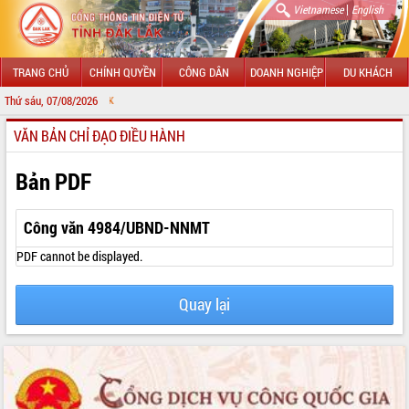
|
Vietnamese
English
TRANG CHỦ
CHÍNH QUYỀN
CÔNG DÂN
DOANH NGHIỆP
DU KHÁCH
Thứ sáu, 07/08/2026
CHÀO MỪNG Đ
VĂN BẢN CHỈ ĐẠO ĐIỀU HÀNH
GIỚI THIỆU
LÃNH ĐẠO UBND TỈNH
Bản PDF
TIN TỨC SỰ KIỆN
Công văn 4984/UBND-NNMT
SỞ, BAN, NGÀNH
PDF cannot be displayed.
UBND CÁC XÃ, PHƯỜNG
Quay lại
THÔNG TIN CHỈ ĐẠO ĐIỀU HÀNH
HỆ THỐNG VĂN BẢN
VĂN BẢN HĐND TỈNH