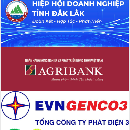
Hội thảo khoa học “Giải pháp thúc đẩy
phát triển nền kinh tế xanh tại tỉnh
Đắk Lắk”
Tăng cường giám sát, đôn đốc thực
hiện nhiệm vụ quản lý tài sản công
hàng tuần
Tháo gỡ những vướng mắc, đẩy mạnh
công tác cải cách thủ tục hành chính
tại Trung tâm Phục vụ hành chính
công tỉnh
Đắk Lắk: Tôn vinh 46 giải pháp tại Hội
thi Sáng tạo Kỹ thuật 2024 - 2025
Đắk Lắk rà soát, điều chỉnh Đề án 190
về phát triển nuôi trồng thủy sản
Phó Chủ tịch UBND tỉnh Đắk Lắk
Trương Công Thái kiểm tra thực địa
Dự án cao tốc Khánh Hòa - Buôn Ma
Thuột
Định vị cà phê Việt Nam như một “di
sản sống” trong dòng chảy toàn cầu