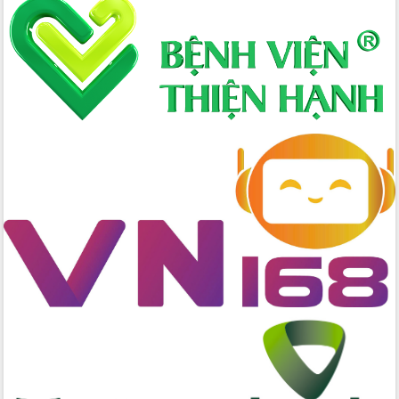
Xây dựng nông thôn mới: Nâng cao đời
sống người dân từ những mô hình thiết
thực
Quyết liệt tháo gỡ vướng mắc, đẩy
nhanh tiến độ các dự án trọng điểm
trong Khu kinh tế Nam Phú Yên
Hòn Yến phát triển du lịch gắn với bảo
tồn biển
Lấy ý kiến điều chỉnh Quy hoạch tỉnh
Đắk Lắk thời kỳ 2021-2030, tầm nhìn
đến năm 2050
Phát động chiến dịch 30 ngày đêm
giải phóng mặt bằng Tuyến đường bộ
ven biển
Đắk Lắk nỗ lực thúc đẩy tăng trưởng
kinh tế từ 10% trở lên trong Quý
II/2026
Đắk Lắk ký kết thỏa thuận hợp tác về
chuyển đổi số giai đoạn 2026 – 2030
với Tập đoàn Bưu chính Viễn thông
Việt Nam