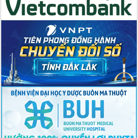
Thứ trưởng Bộ Y tế làm việc với tỉnh
Đắk Lắk về phát triển nhân lực y tế
cho trạm y tế cấp xã
Du lịch Đắk Lắk nâng tầm trải nghiệm
du khách thông qua Hệ thống cơ sở dữ
liệu và Bản đồ số
Tập huấn ứng dụng trí tuệ nhân tạo (AI)
trong thương mại điện tử năm 2026
Đoàn đại biểu Quốc hội tỉnh Đắk Lắk
trao đổi thông tin trước Kỳ họp thứ
nhất, Quốc hội khóa XVI
Quyết liệt cải cách hành chính, khơi
thông nguồn lực phát triển
Nâng cao hiệu lực, hiệu quả HĐND
tỉnh thông qua hiện đại hóa hành chính
Xã Ea Phê gắn cải cách hành chính với
chuyển đổi số
Phó Chủ tịch Thường trực UBND tỉnh
Hồ Thị Nguyên Thảo làm việc tại Trung
tâm Phục vụ hành chính công xã Ea
Phê