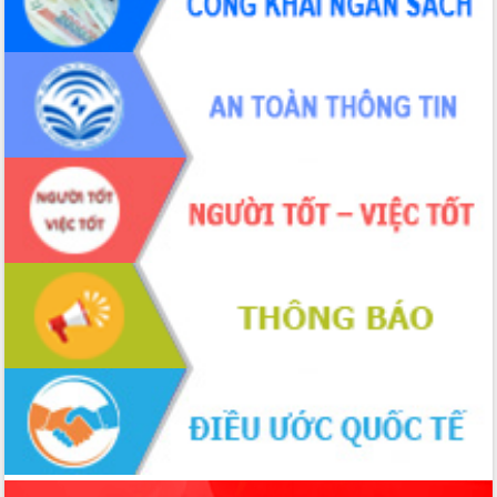
món ăn từ sầu riêng
Đắk Lắk công bố Quy hoạch và xúc
tiến đầu tư tỉnh
Ngành cá ngừ Đắk Lắk chủ động thích
ứng để giữ vững thị trường xuất khẩu
Diễn đàn Kinh tế tư nhân Việt Nam đột
phá cơ chế - Hợp tác công tư
Đề án 06 tạo bước ngoặt đột phá trong
cải cách hành chính tỉnh Đắk Lắk
Kết nối tour, đẩy mạnh chuyển đổi số
để phát triển du lịch Đắk Lắk
Khởi động Dự án Đầu tư xây dựng hạ
tầng kỹ thuật Cụm công nghiệp Tân
Tiến
Gặp mặt các cơ quan báo chí nhân Kỷ
niệm 101 năm Ngày Báo chí Cách
mạng Việt Nam
Đắk Lắk sơ kết 4 năm triển khai thực
hiện Đề án 06 của Chính phủ
Họp báo thông tin về Hội nghị Công bố