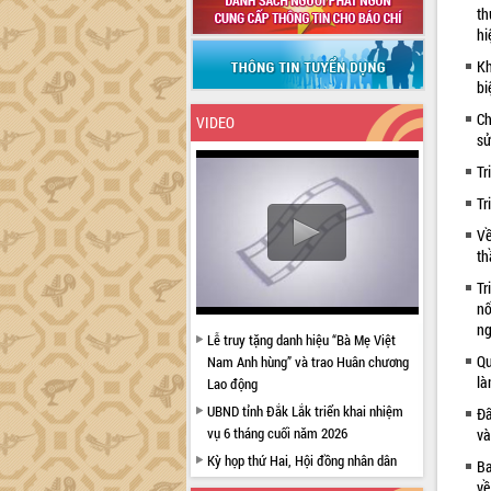
th
hi
Kh
bi
Ch
VIDEO
sử
Tr
Tr
Về
th
Tr
nố
ng
Lễ truy tặng danh hiệu “Bà Mẹ Việt
Qu
Nam Anh hùng” và trao Huân chương
là
Lao động
UBND tỉnh Đắk Lắk triển khai nhiệm
Đẩ
vụ 6 tháng cuối năm 2026
và
Kỳ họp thứ Hai, Hội đồng nhân dân
Ba
tỉnh khóa XI quyết nghị nhiều nội dung
về