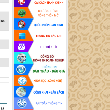
định
 kỹ