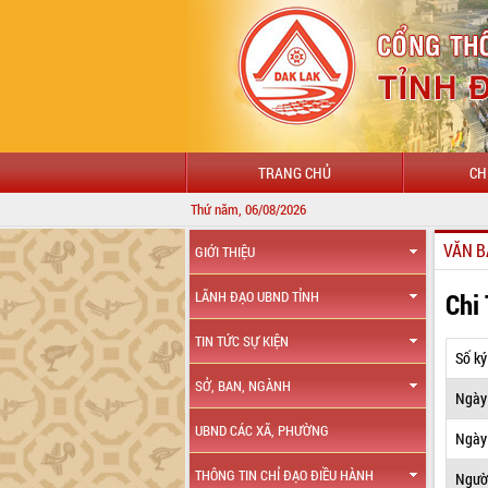
TRANG CHỦ
CH
Thứ năm, 06/08/2026
VĂN B
GIỚI THIỆU
Chi
LÃNH ĐẠO UBND TỈNH
TIN TỨC SỰ KIỆN
Số ký
SỞ, BAN, NGÀNH
Ngày
UBND CÁC XÃ, PHƯỜNG
Ngày 
THÔNG TIN CHỈ ĐẠO ĐIỀU HÀNH
Ngườ