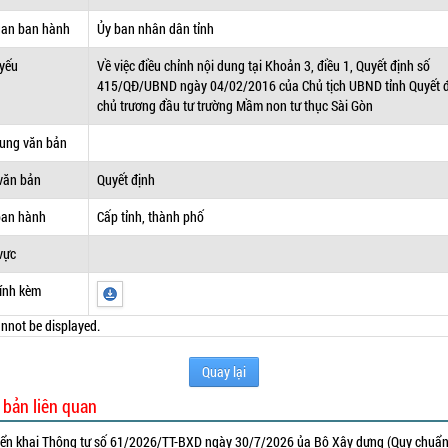
uan ban hành
Ủy ban nhân dân tỉnh
 yếu
Về việc điều chỉnh nội dung tại Khoản 3, điều 1, Quyết định số
415/QĐ/UBND ngày 04/02/2016 của Chủ tịch UBND tỉnh Quyết 
chủ trương đầu tư trường Mầm non tư thục Sài Gòn
dung văn bản
văn bản
Quyết định
ban hành
Cấp tỉnh, thành phố
vực
ính kèm
nnot be displayed.
Quay lại
 bản liên quan
iển khai Thông tư số 61/2026/TT-BXD ngày 30/7/2026 ủa Bộ Xây dựng (Quy chuẩn