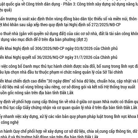
uật quốc gia về Công trình dân dụng - Phần 3: Công trình xây dựng sử dụng năng 
ệu quả)
ẩn trương rà soát xác định thôn vùng đồng bào dân tộc thiểu số và miền núi, thôn
ệt khó khăn sau sắp xếp theo quy định tại Nghị định số 272/2025/NĐ-CP
o thuê nhà (gắn với quyền sử dụng đất) của các cơ sở nhà, đất là tài sản công khô
 dụng vào mục đích để ở trên địa bàn phường (đợt 2)
iển khai Nghị định số 306/2026/NĐ-CP ngày 03/8/2026 của Chính phủ
iển khai Nghị quyết số 36/2026/NQ-CP ngày 31/7/2026 của Chính phủ
 việc công bố Danh mục thủ tục hành chính được sửa đổi, bổ sung trong lĩnh vực đ
ầu lựa chọn nhà đầu tư thuộc phạm vi chức năng quản lý của Sở Tài chính
iển khai chiến dịch cao điểm "30 ngày đêm" số hóa dữ liệu, chuẩn hóa, cập nhật và 
i dữ liệu mã số vùng trồng sầu riêng, cơ sở đóng gói và kết nối Hệ thống truy xuất
uồn gốc nông sản trên địa bàn tỉnh Đắk Lắk
y định về phối hợp cung cấp thông tin về nhà ở giữa cơ quan Nhà nước có thẩm q
m thủ tục cấp Giấy chứng nhận và cơ quan quản lý nhà ở trên địa bàn tỉnh Đắk Lắk
y nhanh việc xây dựng, xử lý các văn bản quy phạm pháp luật trong lĩnh vực khoa 
 công nghệ
n hành Quy chế phối hợp về xây dựng cơ sở dữ liệu, chia sẻ,cung cấp thông tin, dữ 
 nhà ở và thị trường bất động sản trên địa bàn tỉnh Đắk Lắk