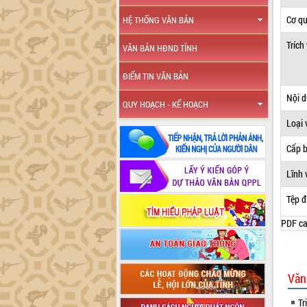
Cơ q
HỆ THỐNG VĂN BẢN
Trích
VĂN BẢN HĐND TỈNH
ĐIỂM TIN VĂN BẢN
Nội 
QUY HOẠCH - KẾ HOẠCH
Loại 
Cấp 
Lĩnh 
Tệp đ
PDF ca
Văn
Tr