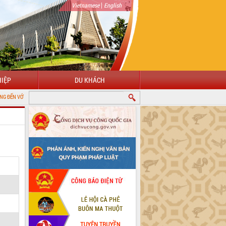
|
Vietnamese
English
IỆP
DU KHÁCH
 CỔNG THÔNG TIN ĐIỆN TỬ TỈNH ĐẮK LẮK