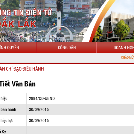
ÍNH QUYỀN
CÔNG DÂN
DOANH NGH
CHÀO MỪNG ĐẾN VỚI
ẢN CHỈ ĐẠO ĐIỀU HÀNH
 Tiết Văn Bản
 hiệu
2884/QĐ-UBND
 ban hành
30/09/2016
hiệu lực
30/09/2016
i Ký