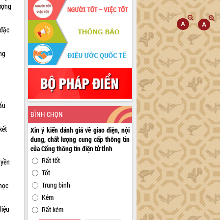
lượng
 đặc
ng
ấu
BÌNH CHỌN
kết
Xin ý kiến đánh giá về giao diện, nội
dung, chất lượng cung cấp thông tin
của Cổng thông tin điện tử tỉnh
Rất tốt
uyền
Tốt
Trung bình
học
Kém
liệu
Rất kém