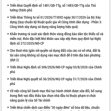
Triển khai Quyết định số 1481/QĐ-TTg, số 1483/QĐ-TTg của Thủ
VIDEO
tướng Chính phủ
Triển khai Thông tư số 61/2026/TT-BXD ngày 30/7/2026 ủa Bộ Xây
dựng (Quy chuẩn kỹ thuật quốc gia về Công trình dân dụng - Phần 3:
Công trình xây dựng sử dụng năng lượng hiệu quả)
Khẩn trương rà soát xác định thôn vùng đồng bào dân tộc thiểu số và
miền núi, thôn đặc biệt khó khăn sau sắp xếp theo quy định tại Nghị
định số 272/2025/NĐ-CP
Cho thuê nhà (gắn với quyền sử dụng đất) của các cơ sở nhà, đất là
tài sản công không sử dụng vào mục đích để ở trên địa bàn phường
Lễ truy tặng danh hiệu “Bà Mẹ Việt
(đợt 2)
Nam Anh hùng” và trao Huân chương
Lao động
Triển khai Nghị định số 306/2026/NĐ-CP ngày 03/8/2026 của Chính
phủ
UBND tỉnh Đắk Lắk triển khai nhiệm
vụ 6 tháng cuối năm 2026
Triển khai Nghị quyết số 36/2026/NQ-CP ngày 31/7/2026 của Chính
Kỳ họp thứ Hai, Hội đồng nhân dân
phủ
tỉnh khóa XI quyết nghị nhiều nội dung
Về việc công bố Danh mục thủ tục hành chính được sửa đổi, bổ sung
quan trọng
ALBUM ẢNH
trong lĩnh vực đấu thầu lựa chọn nhà đầu tư thuộc phạm vi chức
Bí thư Tỉnh ủy Lương Nguyễn Minh
năng quản lý của Sở Tài chính
Triết thăm, tặng quà người có công với
Triển khai chiến dịch cao điểm "30 ngày đêm" số hóa dữ liệu, chuẩn
cách mạng