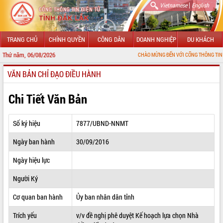
|
Vietnamese
English
TRANG CHỦ
CHÍNH QUYỀN
CÔNG DÂN
DOANH NGHIỆP
DU KHÁCH
Thứ năm, 06/08/2026
CHÀO MỪNG ĐẾN VỚI CỔNG THÔNG TIN ĐIỆN TỬ TỈN
VĂN BẢN CHỈ ĐẠO ĐIỀU HÀNH
GIỚI THIỆU
LÃNH ĐẠO UBND TỈNH
Chi Tiết Văn Bản
TIN TỨC SỰ KIỆN
Số ký hiệu
7877/UBND-NNMT
SỞ, BAN, NGÀNH
Ngày ban hành
30/09/2016
UBND CÁC XÃ, PHƯỜNG
Ngày hiệu lực
THÔNG TIN CHỈ ĐẠO ĐIỀU HÀNH
Người Ký
HỆ THỐNG VĂN BẢN
Cơ quan ban hành
Ủy ban nhân dân tỉnh
Trích yếu
v/v đề nghị phê duyệt Kế hoạch lựa chọn Nhà
VĂN BẢN HĐND TỈNH