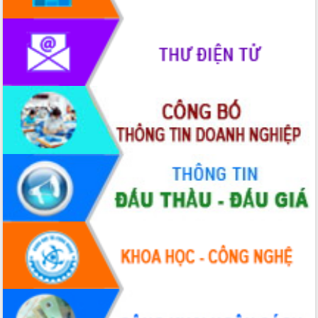
HĐND tỉnh thông qua điều chỉnh Quy
hoạch tỉnh thời kỳ 2021-2030
Hội thảo góp ý hồ sơ điều chỉnh quy
hoạch tỉnh Đắk Lắk thời kỳ 2021-2030,
tầm nhìn đến năm 2050
Nâng cao hiệu quả hoạt động của các
doanh nghiệp nhà nước
Hội nghị triển khai kết nối mạng
truyền số liệu chuyên dùng phục vụ cơ
quan Đảng, Nhà nước
Lễ phát động chuỗi hoạt động chung
tay làm sạch môi trường
Xã Ea Kar bước chuyển mình trong
công tác cải cách hành chính mô hình
mới
UBND tỉnh họp báo định kỳ tháng 4
năm 2026
Hội thảo khoa học “Giải pháp thúc đẩy
phát triển nền kinh tế xanh tại tỉnh
Đắk Lắk”
Tăng cường giám sát, đôn đốc thực