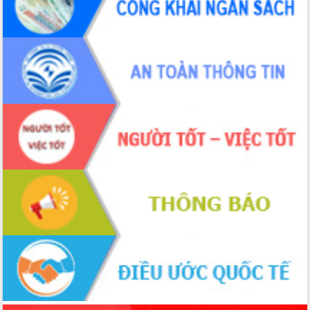
hiện nhiệm vụ quản lý tài sản công
hàng tuần
Tháo gỡ những vướng mắc, đẩy mạnh
công tác cải cách thủ tục hành chính
tại Trung tâm Phục vụ hành chính
công tỉnh
Đắk Lắk: Tôn vinh 46 giải pháp tại Hội
thi Sáng tạo Kỹ thuật 2024 - 2025
Đắk Lắk rà soát, điều chỉnh Đề án 190
về phát triển nuôi trồng thủy sản
Phó Chủ tịch UBND tỉnh Đắk Lắk
Trương Công Thái kiểm tra thực địa
Dự án cao tốc Khánh Hòa - Buôn Ma
Thuột
Định vị cà phê Việt Nam như một “di
sản sống” trong dòng chảy toàn cầu
Xây dựng nông thôn mới: Nâng cao đời
sống người dân từ những mô hình thiết
thực
Quyết liệt tháo gỡ vướng mắc, đẩy