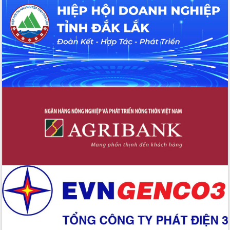
du khách thông qua Hệ thống cơ sở dữ
liệu và Bản đồ số
Tập huấn ứng dụng trí tuệ nhân tạo (AI)
trong thương mại điện tử năm 2026
Đoàn đại biểu Quốc hội tỉnh Đắk Lắk
trao đổi thông tin trước Kỳ họp thứ
nhất, Quốc hội khóa XVI
Quyết liệt cải cách hành chính, khơi
thông nguồn lực phát triển
Nâng cao hiệu lực, hiệu quả HĐND
tỉnh thông qua hiện đại hóa hành chính
Xã Ea Phê gắn cải cách hành chính với
chuyển đổi số
Phó Chủ tịch Thường trực UBND tỉnh
Hồ Thị Nguyên Thảo làm việc tại Trung
tâm Phục vụ hành chính công xã Ea
Phê
Xây dựng nền hành chính số đồng
hành cùng nông dân dân, doanh nghiệp
Giai đoạn 2026-2030, Đắk Lắk phấn
đấu có 77% xã đạt chuẩn nông thôn