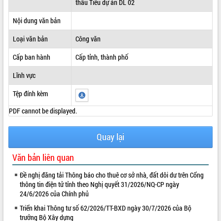
thầu Tiểu dự án DL 02
ĐIỂM TIN VĂN BẢN
Nội dung văn bản
QUY HOẠCH - KẾ HOẠCH
Loại văn bản
Công văn
Cấp ban hành
Cấp tỉnh, thành phố
Lĩnh vực
Tệp đính kèm
PDF cannot be displayed.
Quay lại
Văn bản liên quan
Đề nghị đăng tải Thông báo cho thuê cơ sở nhà, đất dôi dư trên Cổng
thông tin điện tử tỉnh theo Nghị quyết 31/2026/NQ-CP ngày
24/6/2026 của Chính phủ
Triển khai Thông tư số 62/2026/TT-BXD ngày 30/7/2026 của Bộ
trưởng Bộ Xây dựng