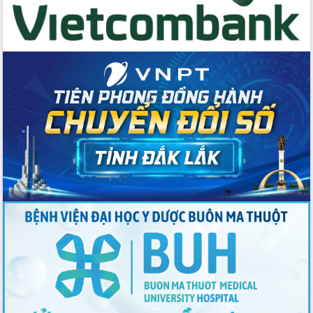
Đẩy mạnh cải cách hành chính, quyết
tâm đạt được mục tiêu tăng trưởng
hai con số trong năm 2026
Tổ chức trang trọng Lễ hội Đền thờ
Lương Văn Chánh năm 2026
Phó Bí thư Tỉnh ủy Đắk Lắk Đỗ Hữu
Huy giữ chức Bí thư Đảng ủy Ủy Ban
Nhân dân tỉnh
Bệnh án điện tử thúc đẩy chuyển đổi
số y tế tại Đắk Lắk
Chuyển đổi số thư viện: Mở rộng
không gian tri thức trong thời đại số
Đánh giá, rút kinh nghiệm công tác tổ
chức diễn tập trước ngày bầu cử
Chương trình “Gặp gỡ hữu nghị –
Friendship Meeting New Year 2026”
Bầu cử Quốc hội và HĐND: Cử tri Đắk
Lắk gửi gắm niềm tin, kỳ vọng vào lá
phiếu
Đắk Lắk sẵn sàng các điều kiện cho