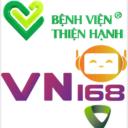
mới
Chuyển đổi số 'mở đường' cho nông
nghiệp Đắk Lắk tăng trưởng bứt phá
Triển khai đồng bộ đo đạc, lập hồ sơ
địa chính, hoàn thiện cơ sở dữ liệu đất
đai
Ứng dụng sinh trắc học - Bước tiến
trong hành trình chuyển đổi số tại Đắk
Lắk
Đắk Lắk nâng cao hiệu quả công tác
Đảng từ Sổ tay đảng viên điện tử
Đắk Lắk đẩy mạnh nuôi biển công
nghệ, hướng tới phát triển thủy sản
bền vững
Tập huấn nâng cao năng lực triển khai
chuyển đổi số cho cán bộ, công chức
cấp xã
Đắk Lắk phát động hưởng ứng Ngày
Quyền của người tiêu dùng Việt Nam
2026