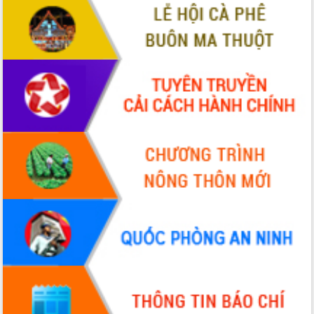
ứng để giữ vững thị trường xuất khẩu
Diễn đàn Kinh tế tư nhân Việt Nam đột
phá cơ chế - Hợp tác công tư
Đề án 06 tạo bước ngoặt đột phá trong
cải cách hành chính tỉnh Đắk Lắk
Kết nối tour, đẩy mạnh chuyển đổi số
để phát triển du lịch Đắk Lắk
Khởi động Dự án Đầu tư xây dựng hạ
tầng kỹ thuật Cụm công nghiệp Tân
Tiến
Gặp mặt các cơ quan báo chí nhân Kỷ
niệm 101 năm Ngày Báo chí Cách
mạng Việt Nam
Đắk Lắk sơ kết 4 năm triển khai thực
hiện Đề án 06 của Chính phủ
Họp báo thông tin về Hội nghị Công bố
Quy hoạch và Xúc tiến đầu tư tỉnh Đắk
Lắk
Khơi thông điểm nghẽn, đẩy nhanh
giải ngân vốn khắc phục thiên tai