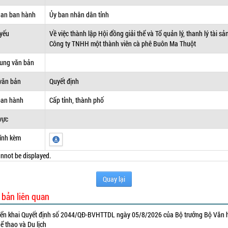
uan ban hành
Ủy ban nhân dân tỉnh
 yếu
Về việc thành lập Hội đồng giải thể và Tổ quản lý, thanh lý tài sả
Công ty TNHH một thành viên cà phê Buôn Ma Thuột
dung văn bản
văn bản
Quyết định
ban hành
Cấp tỉnh, thành phố
vực
ính kèm
nnot be displayed.
Quay lại
 bản liên quan
iển khai Quyết định số 2044/QĐ-BVHTTDL ngày 05/8/2026 của Bộ trưởng Bộ Văn 
ể thao và Du lịch