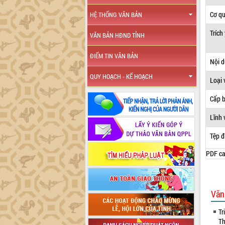
Cơ q
HỆ THỐNG VĂN BẢN
Trích
VĂN BẢN HĐND TỈNH
ĐIỂM TIN VĂN BẢN
Nội 
QUY HOẠCH - KẾ HOẠCH
Loại 
Cấp 
Lĩnh 
Tệp đ
PDF ca
Văn
Tr
Th