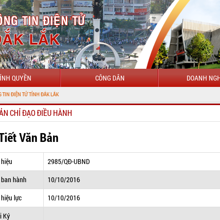
ÍNH QUYỀN
CÔNG DÂN
DOANH NGH
CH
ẢN CHỈ ĐẠO ĐIỀU HÀNH
 Tiết Văn Bản
 hiệu
2985/QĐ-UBND
 ban hành
10/10/2016
hiệu lực
10/10/2016
i Ký