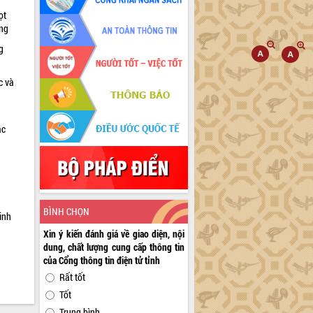
ọt
ờng
g
c và
ác
a
BÌNH CHỌN
inh
Xin ý kiến đánh giá về giao diện, nội
dung, chất lượng cung cấp thông tin
của Cổng thông tin điện tử tỉnh
Rất tốt
Tốt
Trung bình