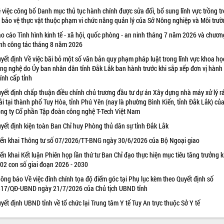
 việc công bố Danh mục thủ tục hành chính được sửa đổi, bổ sung lĩnh vực trồng tr
 bảo vệ thực vật thuộc phạm vi chức năng quản lý của Sở Nông nghiệp và Môi trư
o cáo Tình hình kinh tế - xã hội, quốc phòng - an ninh tháng 7 năm 2026 và chươn
ình công tác tháng 8 năm 2026
yết định Về việc bãi bỏ một số văn bản quy phạm pháp luật trong lĩnh vực khoa họ
ng nghệ do Ủy ban nhân dân tỉnh Đắk Lắk ban hành trước khi sắp xếp đơn vị hành
ính cấp tỉnh
yết định chấp thuận điều chỉnh chủ trương đầu tư dự án Xây dựng nhà máy xử lý r
ải tại thành phố Tuy Hòa, tỉnh Phú Yên (nay là phường Bình Kiến, tỉnh Đắk Lắk) củ
ng ty Cổ phần Tập đoàn công nghệ T-Tech Việt Nam
yết định kiện toàn Ban Chỉ huy Phòng thủ dân sự tỉnh Đắk Lắk
iển khai Thông tư số 07/2026/TT-BNG ngày 30/6/2026 của Bộ Ngoại giao
iển khai Kết luận Phiên họp lần thứ tư Ban Chỉ đạo thực hiện mục tiêu tăng trưởng k
 02 con số giai đoạn 2026 - 2030
ông báo Về việc đính chính tọa độ điểm góc tại Phụ lục kèm theo Quyết định số
17/QĐ-UBND ngày 21/7/2026 của Chủ tịch UBND tỉnh
yết định UBND tỉnh về tổ chức lại Trung tâm Y tế Tuy An trực thuộc Sở Y tế