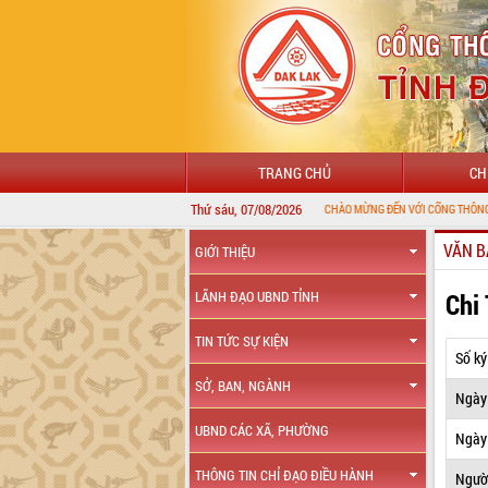
TRANG CHỦ
CH
Thứ sáu, 07/08/2026
VĂN B
GIỚI THIỆU
Chi
LÃNH ĐẠO UBND TỈNH
TIN TỨC SỰ KIỆN
Số ký
SỞ, BAN, NGÀNH
Ngày
UBND CÁC XÃ, PHƯỜNG
Ngày 
THÔNG TIN CHỈ ĐẠO ĐIỀU HÀNH
Ngườ