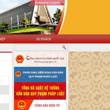
|
Vietnamese
English
IỆP
DU KHÁCH
ÀO MỪNG ĐẾN VỚI CỔNG THÔNG TIN ĐIỆN TỬ TỈNH ĐẮK LẮK