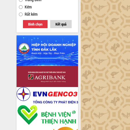
Kém
Rất kém
Bình chọn
Kết quả