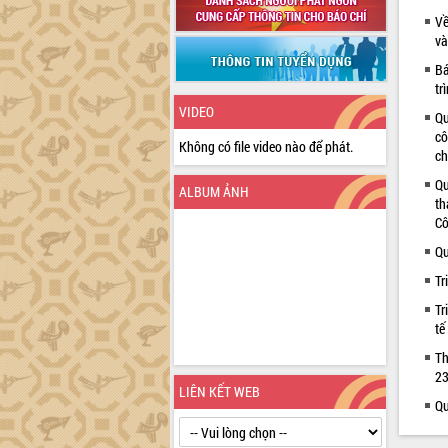
Về
và
Bá
tr
VIDEO
Qu
cô
Không có file video nào để phát.
ch
Qu
ALBUM ẢNH
th
Cô
Qu
Tr
Tr
tế
Th
23
LIÊN KẾT WEB
Qu