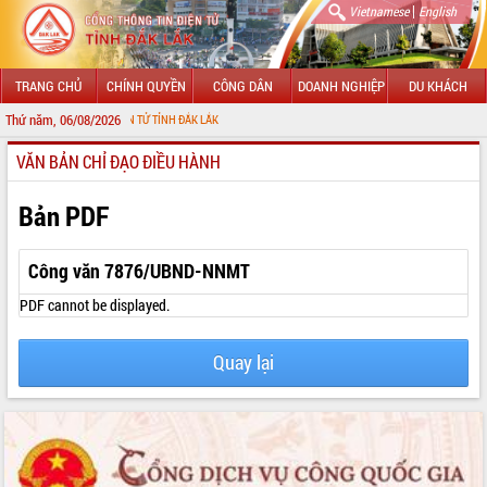
|
Vietnamese
English
TRANG CHỦ
CHÍNH QUYỀN
CÔNG DÂN
DOANH NGHIỆP
DU KHÁCH
Thứ năm, 06/08/2026
HÔNG TIN ĐIỆN TỬ TỈNH ĐẮK LẮK
VĂN BẢN CHỈ ĐẠO ĐIỀU HÀNH
GIỚI THIỆU
LÃNH ĐẠO UBND TỈNH
Bản PDF
TIN TỨC SỰ KIỆN
Công văn 7876/UBND-NNMT
SỞ, BAN, NGÀNH
PDF cannot be displayed.
UBND CÁC XÃ, PHƯỜNG
Quay lại
THÔNG TIN CHỈ ĐẠO ĐIỀU HÀNH
HỆ THỐNG VĂN BẢN
VĂN BẢN HĐND TỈNH