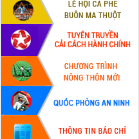
VIDEO
Không có file video nào để phát.
ALBUM ẢNH
LIÊN KẾT WEB