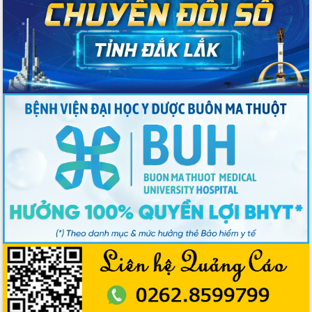
nhất, Quốc hội khóa XVI
Quyết liệt cải cách hành chính, khơi
thông nguồn lực phát triển
Nâng cao hiệu lực, hiệu quả HĐND
tỉnh thông qua hiện đại hóa hành chính
Xã Ea Phê gắn cải cách hành chính với
chuyển đổi số
Phó Chủ tịch Thường trực UBND tỉnh
Hồ Thị Nguyên Thảo làm việc tại Trung
tâm Phục vụ hành chính công xã Ea
Phê
Xây dựng nền hành chính số đồng
hành cùng nông dân dân, doanh nghiệp
Giai đoạn 2026-2030, Đắk Lắk phấn
đấu có 77% xã đạt chuẩn nông thôn
mới
Chuyển đổi số 'mở đường' cho nông
nghiệp Đắk Lắk tăng trưởng bứt phá
Triển khai đồng bộ đo đạc, lập hồ sơ
địa chính, hoàn thiện cơ sở dữ liệu đất
đai