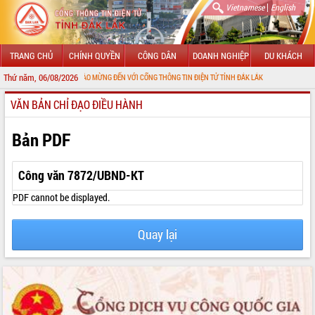
|
Vietnamese
English
TRANG CHỦ
CHÍNH QUYỀN
CÔNG DÂN
DOANH NGHIỆP
DU KHÁCH
Thứ năm, 06/08/2026
CHÀO MỪNG ĐẾN VỚI CỔNG THÔNG TIN ĐIỆN TỬ TỈNH ĐẮK LẮK
VĂN BẢN CHỈ ĐẠO ĐIỀU HÀNH
GIỚI THIỆU
LÃNH ĐẠO UBND TỈNH
Bản PDF
TIN TỨC SỰ KIỆN
Công văn 7872/UBND-KT
SỞ, BAN, NGÀNH
PDF cannot be displayed.
UBND CÁC XÃ, PHƯỜNG
Quay lại
THÔNG TIN CHỈ ĐẠO ĐIỀU HÀNH
HỆ THỐNG VĂN BẢN
VĂN BẢN HĐND TỈNH