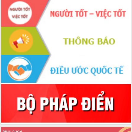
để phát triển du lịch Đắk Lắk
Khởi động Dự án Đầu tư xây dựng hạ
tầng kỹ thuật Cụm công nghiệp Tân
Tiến
Gặp mặt các cơ quan báo chí nhân Kỷ
niệm 101 năm Ngày Báo chí Cách
mạng Việt Nam
Đắk Lắk sơ kết 4 năm triển khai thực
hiện Đề án 06 của Chính phủ
Họp báo thông tin về Hội nghị Công bố
Quy hoạch và Xúc tiến đầu tư tỉnh Đắk
Lắk
Khơi thông điểm nghẽn, đẩy nhanh
giải ngân vốn khắc phục thiên tai
HĐND tỉnh thông qua điều chỉnh Quy
hoạch tỉnh thời kỳ 2021-2030
Hội thảo góp ý hồ sơ điều chỉnh quy
hoạch tỉnh Đắk Lắk thời kỳ 2021-2030,
tầm nhìn đến năm 2050
Nâng cao hiệu quả hoạt động của các
BÌNH CHỌN