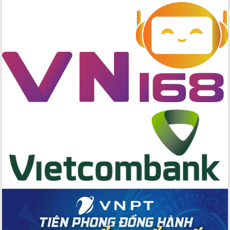
đến năm 2050
Phát động chiến dịch 30 ngày đêm
giải phóng mặt bằng Tuyến đường bộ
ven biển
Đắk Lắk nỗ lực thúc đẩy tăng trưởng
kinh tế từ 10% trở lên trong Quý
II/2026
Đắk Lắk ký kết thỏa thuận hợp tác về
chuyển đổi số giai đoạn 2026 – 2030
với Tập đoàn Bưu chính Viễn thông
Việt Nam
Thứ trưởng Bộ Y tế làm việc với tỉnh
Đắk Lắk về phát triển nhân lực y tế
cho trạm y tế cấp xã
Du lịch Đắk Lắk nâng tầm trải nghiệm
du khách thông qua Hệ thống cơ sở dữ
liệu và Bản đồ số
Tập huấn ứng dụng trí tuệ nhân tạo (AI)
trong thương mại điện tử năm 2026
Đoàn đại biểu Quốc hội tỉnh Đắk Lắk
trao đổi thông tin trước Kỳ họp thứ