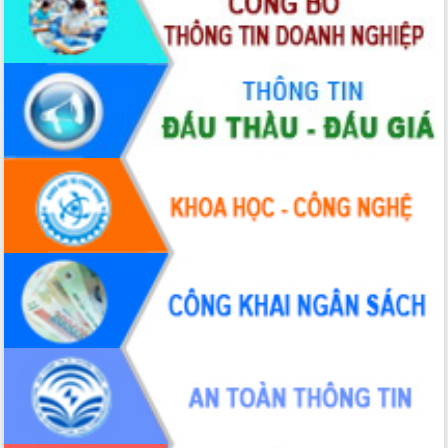
Lễ truy điệu và an táng hài cốt liệt sĩ
tại Nghĩa trang Liệt sĩ xã Sơn Hòa
Bàn giải pháp tháo gỡ khó khăn trong
xuất khẩu sầu riêng và triển khai quy
định EUDR
Thứ trưởng Bộ Nông nghiệp và Môi
trường Nguyễn Hoàng Hiệp khảo sát
vùng trồng và doanh nghiệp đóng gói
sầu riêng tại Đắk Lắk
Trình diễn nghệ thuật chế biến các
món ăn từ sầu riêng
Đắk Lắk công bố Quy hoạch và xúc
tiến đầu tư tỉnh
Ngành cá ngừ Đắk Lắk chủ động thích
ứng để giữ vững thị trường xuất khẩu
Diễn đàn Kinh tế tư nhân Việt Nam đột
phá cơ chế - Hợp tác công tư
Đề án 06 tạo bước ngoặt đột phá trong
cải cách hành chính tỉnh Đắk Lắk
Kết nối tour, đẩy mạnh chuyển đổi số