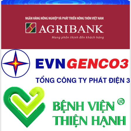
Đắk Lắk: Tôn vinh 46 giải pháp tại Hội
thi Sáng tạo Kỹ thuật 2024 - 2025
Đắk Lắk rà soát, điều chỉnh Đề án 190
về phát triển nuôi trồng thủy sản
Phó Chủ tịch UBND tỉnh Đắk Lắk
Trương Công Thái kiểm tra thực địa
Dự án cao tốc Khánh Hòa - Buôn Ma
Thuột
Định vị cà phê Việt Nam như một “di
sản sống” trong dòng chảy toàn cầu
Xây dựng nông thôn mới: Nâng cao đời
sống người dân từ những mô hình thiết
thực
Quyết liệt tháo gỡ vướng mắc, đẩy
nhanh tiến độ các dự án trọng điểm
trong Khu kinh tế Nam Phú Yên
Hòn Yến phát triển du lịch gắn với bảo
tồn biển
Lấy ý kiến điều chỉnh Quy hoạch tỉnh
Đắk Lắk thời kỳ 2021-2030, tầm nhìn