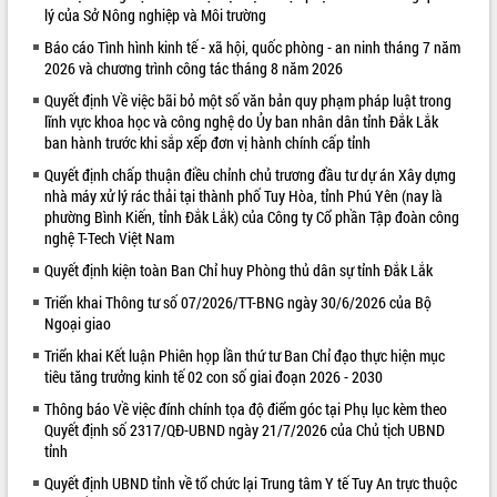
lý của Sở Nông nghiệp và Môi trường
VIDEO
Báo cáo Tình hình kinh tế - xã hội, quốc phòng - an ninh tháng 7 năm
2026 và chương trình công tác tháng 8 năm 2026
Không có file video nào để phát.
Quyết định Về việc bãi bỏ một số văn bản quy phạm pháp luật trong
ALBUM ẢNH
lĩnh vực khoa học và công nghệ do Ủy ban nhân dân tỉnh Đắk Lắk
ban hành trước khi sắp xếp đơn vị hành chính cấp tỉnh
Quyết định chấp thuận điều chỉnh chủ trương đầu tư dự án Xây dựng
nhà máy xử lý rác thải tại thành phố Tuy Hòa, tỉnh Phú Yên (nay là
phường Bình Kiến, tỉnh Đắk Lắk) của Công ty Cổ phần Tập đoàn công
nghệ T-Tech Việt Nam
Quyết định kiện toàn Ban Chỉ huy Phòng thủ dân sự tỉnh Đắk Lắk
Triển khai Thông tư số 07/2026/TT-BNG ngày 30/6/2026 của Bộ
Ngoại giao
LIÊN KẾT WEB
Triển khai Kết luận Phiên họp lần thứ tư Ban Chỉ đạo thực hiện mục
tiêu tăng trưởng kinh tế 02 con số giai đoạn 2026 - 2030
Thông báo Về việc đính chính tọa độ điểm góc tại Phụ lục kèm theo
Quyết định số 2317/QĐ-UBND ngày 21/7/2026 của Chủ tịch UBND
tỉnh
Quyết định UBND tỉnh về tổ chức lại Trung tâm Y tế Tuy An trực thuộc