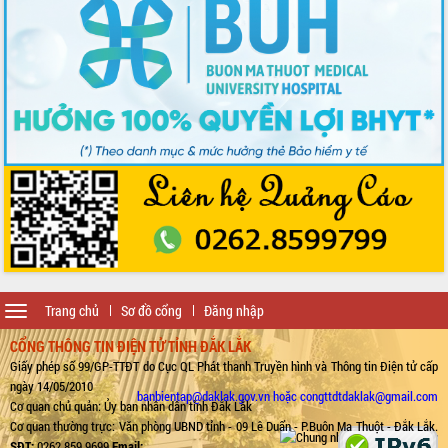
Toggle
Trang chủ
Sơ đồ cổng
Đăng nhập
navigation
CỔNG THÔNG TIN ĐIỆN TỬ TỈNH ĐẮK LẮK
Giấy phép số 99/GP-TTĐT do Cục QL Phát thanh Truyền hình và Thông tin Điện tử cấp
ngày 14/05/2010
banbientap@daklak.gov.vn hoặc congttdtdaklak@gmail.com
Cơ quan chủ quản: Ủy ban nhân dân tỉnh Đắk Lắk
Cơ quan thường trực: Văn phòng UBND tỉnh - 09 Lê Duẩn - P.Buôn Ma Thuột - Đắk Lắk.
SĐT:
0262.859.9699
Email: