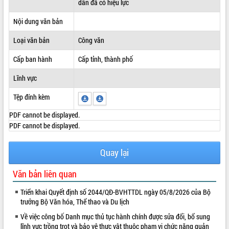
dân đã có hiệu lực
ĐIỂM TIN VĂN BẢN
Nội dung văn bản
QUY HOẠCH - KẾ HOẠCH
Loại văn bản
Công văn
Cấp ban hành
Cấp tỉnh, thành phố
Lĩnh vực
Tệp đính kèm
PDF cannot be displayed.
PDF cannot be displayed.
Quay lại
Văn bản liên quan
Triển khai Quyết định số 2044/QĐ-BVHTTDL ngày 05/8/2026 của Bộ
trưởng Bộ Văn hóa, Thể thao và Du lịch
Về việc công bố Danh mục thủ tục hành chính được sửa đổi, bổ sung
lĩnh vực trồng trọt và bảo vệ thực vật thuộc phạm vi chức năng quản