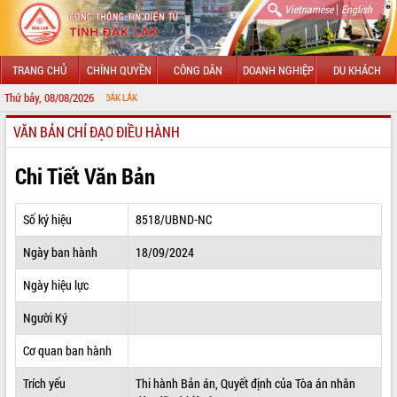
|
Vietnamese
English
TRANG CHỦ
CHÍNH QUYỀN
CÔNG DÂN
DOANH NGHIỆP
DU KHÁCH
Thứ bảy, 08/08/2026
CHÀO M
VĂN BẢN CHỈ ĐẠO ĐIỀU HÀNH
GIỚI THIỆU
LÃNH ĐẠO UBND TỈNH
Chi Tiết Văn Bản
TIN TỨC SỰ KIỆN
Số ký hiệu
8518/UBND-NC
SỞ, BAN, NGÀNH
Ngày ban hành
18/09/2024
UBND CÁC XÃ, PHƯỜNG
Ngày hiệu lực
THÔNG TIN CHỈ ĐẠO ĐIỀU HÀNH
Người Ký
HỆ THỐNG VĂN BẢN
Cơ quan ban hành
Trích yếu
Thi hành Bản án, Quyết định của Tòa án nhân
VĂN BẢN HĐND TỈNH